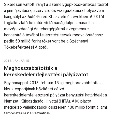
Sikeresen váltott irányt a személygépkocsi-értékesítésről
a járműjavításra, szervizre és vizsgáztatásra helyezve a
hangsúlyt az Autó-Füred Kft. az elmúlt években. A 23 főt
foglalkoztató tiszafüredi társaság talpon maradt, a
mezőgazdasági és tehergépjármű szegmensre
koncentráló további fejlesztési tervek megvalósításhoz
pedig 50 millió forint tőkét vont be a Széchenyi
Tőkebefektetési Alaptól.
2013. JANUÁR 15.
Meghosszabbították a
kereskedelemfejlesztési pályázatot
Egy hónappal, 2013. február 15-ig meghosszabbította a
kkv-k exportjának bővítését célzó
kereskedelemfejlesztési pályázat benyújtási határidejét a
Nemzeti Külgazdasági Hivatal (HITA). A külpiacot
megcélzó vállalkozások összesen 400 millió forint állami
támogatásra pályázhatnak.