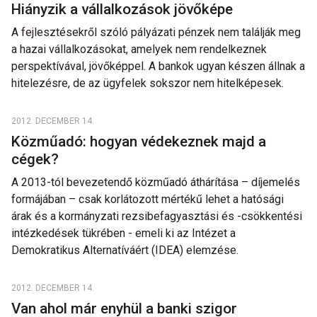
Hiányzik a vállalkozások jövőképe
A fejlesztésekről szóló pályázati pénzek nem találják meg
a hazai vállalkozásokat, amelyek nem rendelkeznek
perspektívával, jövőképpel. A bankok ugyan készen állnak a
hitelezésre, de az ügyfelek sokszor nem hitelképesek.
2012. DECEMBER 14.
Közműadó: hogyan védekeznek majd a
cégek?
A 2013-tól bevezetendő közműadó áthárítása – díjemelés
formájában – csak korlátozott mértékű lehet a hatósági
árak és a kormányzati rezsibefagyasztási és -csökkentési
intézkedések tükrében - emeli ki az Intézet a
Demokratikus Alternatíváért (IDEA) elemzése.
2012. DECEMBER 14.
Van ahol már enyhül a banki szigor