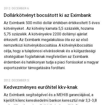
2012. DECEMBER 6.
Dollárkötvényt bocsátott ki az Eximbank
Az Eximbank 500 millió dollár értékben értékesített 5 éves
kötvényeket . Az kötvény kamata 5,5 százalék, hozama
5,75 százalék. A kötvényekre 2200 dollárnyi ajánlat
érkezett. Az Eximbank megalakulása óta ez az első
nemzetközi kötvénykibocsátása. A kötvénykibocsátás
célja, hogy a tulajdonosi elvárásoknak és a külgazdasági
stratégiában foglaltaknak megfelelően az Eximbank
érdemben és hatékonyan tudja a piaci forrásokat a magyar
exportszektor támogatására fordítani.
2012. DECEMBER 5.
Kedvezményes euróhitel kkv-knak
Az Eximbank segítségével és a MEHIB garanciájával, a
kijelölt kilenc kereskedelmi bankon keresztül már 3,3-3,8