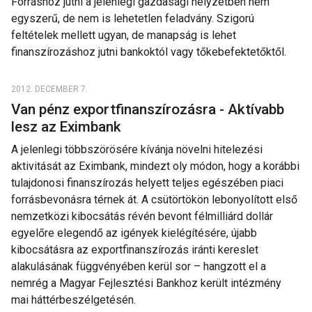
Forráshoz jutni a jelenlegi gazdasági helyzetben nem
egyszerű, de nem is lehetetlen feladvány. Szigorú
feltételek mellett ugyan, de manapság is lehet
finanszírozáshoz jutni bankoktól vagy tőkebefektetőktől.
2012. DECEMBER 7.
Van pénz exportfinanszírozásra - Aktívabb
lesz az Eximbank
A jelenlegi többszörösére kívánja növelni hitelezési
aktivitását az Eximbank, mindezt oly módon, hogy a korábbi
tulajdonosi finanszírozás helyett teljes egészében piaci
forrásbevonásra térnek át. A csütörtökön lebonyolított első
nemzetközi kibocsátás révén bevont félmilliárd dollár
egyelőre elegendő az igények kielégítésére, újabb
kibocsátásra az exportfinanszírozás iránti kereslet
alakulásának függvényében kerül sor – hangzott el a
nemrég a Magyar Fejlesztési Bankhoz került intézmény
mai háttérbeszélgetésén.