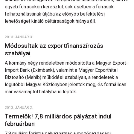
egyéb forrásokon keresztül, sok esetben a források
felhasználásának útjába az előnyös befektetési
lehetőséget kínáló céltársaságok hiánya áll.
2013. JANUÁR 3.
Módosultak az exportfinanszírozás
szabályai
A kormány négy rendeletben módosította a Magyar Export-
Import Bank (Eximbank), valamint a Magyar Exporthitel
Biztosító (Mehib) működési szabályait, a rendeletek a
legutóbbi Magyar Közlönyben jelentek meg, és formálisan
már vasárnaptól hatályba is léptek.
2013. JANUÁR 2.
Termelők! 7,8 milliárdos pályázat indul
februárban
7,8 milliárd forintra pályázhatnak a mezőgazdasági