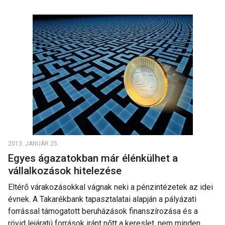
2013. JANUÁR 25.
Egyes ágazatokban már élénkülhet a
vállalkozások hitelezése
Eltérő várakozásokkal vágnak neki a pénzintézetek az idei
évnek. A Takarékbank tapasztalatai alapján a pályázati
forrással támogatott beruházások finanszírozása és a
rövid lejáratú források iránt nőtt a kereslet, nem minden