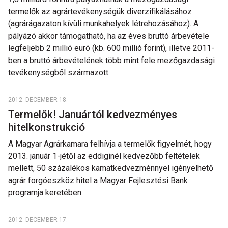
termelők az agrártevékenységük diverzifikálásához
(agrárágazaton kívüli munkahelyek létrehozásához). A
pályázó akkor támogatható, ha az éves bruttó árbevétele
legfeljebb 2 millió euró (kb. 600 millió forint), illetve 2011-
ben a bruttó árbevételének több mint fele mezőgazdasági
tevékenységből származott.
2012. DECEMBER 18.
Termelők! Januártól kedvezményes
hitelkonstrukció
A Magyar Agrárkamara felhívja a termelők figyelmét, hogy
2013. január 1-jétől az eddiginél kedvezőbb feltételek
mellett, 50 százalékos kamatkedvezménnyel igényelhető
agrár forgóeszköz hitel a Magyar Fejlesztési Bank
programja keretében.
2012. DECEMBER 17.