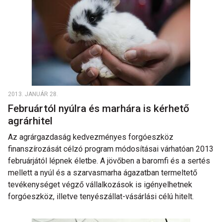
2013. JANUÁR 28.
Februártól nyúlra és marhára is kérhető
agrárhitel
Az agrárgazdaság kedvezményes forgóeszköz
finanszírozását célzó program módosításai várhatóan 2013
februárjától lépnek életbe. A jövőben a baromfi és a sertés
mellett a nyúl és a szarvasmarha ágazatban termeltető
tevékenységet végző vállalkozások is igényelhetnek
forgóeszköz, illetve tenyészállat-vásárlási célú hitelt.