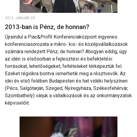
2013. JANUÁR 29.
2013-ban is Pénz, de honnan?
Újraindul a Piac&Profit Konferenciaközpont ingyenes
konferenciasorozata a mikro- kis- és középvállalkozások
számára rendezett Pénz, de honnan? Ahogyan eddig, úgy
az idén is elsősorban a fejlesztési és befektetési
forrásokat, lehetőségeket, feltételeket térképeztük fel.
Ezeket régiókra bontva ismerhetik meg a résztvevők. Az
idei év első felében Budapesten és hat vidéki helyszínen
(Pécs, Salgótarján, Szeged, Nyíregyháza, Székesfehérvár,
Szombathely) várjuk a vállalkozások és az önkormányzatok
képviselőit.