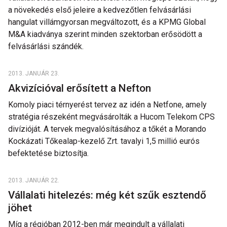
a növekedés első jeleire a kedvezőtlen felvásárlási
hangulat villámgyorsan megváltozott, és a KPMG Global
M&A kiadványa szerint minden szektorban erősödött a
felvásárlási szándék.
2013. JANUÁR 23.
Akvizícióval erősített a Nefton
Komoly piaci térnyerést tervez az idén a Netfone, amely
stratégia részeként megvásárolták a Hucom Telekom CPS
divízióját. A tervek megvalósításához a tőkét a Morando
Kockázati Tőkealap-kezelő Zrt. tavalyi 1,5 millió eurós
befektetése biztosítja.
2013. JANUÁR 22.
Vállalati hitelezés: még két szűk esztendő
jöhet
Míg a régióban 2012-ben már megindult a vállalati