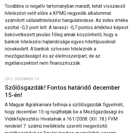
Továbbra is negatív tartományban maradt, tehát visszaeső
hitelezést vetít előre a KPMG negyedik alkalommal
számított vállalathitelezési hangulatindexe. Az index értéke
ezúttal -0,3 pont lett. A tavaszi -0,7 pontos értékhez képest
bekövetkezett javulás főleg annak köszönhető, hogy a
bankok hitelezési hajlandósága egyes hiteltípusoknál
növekedett. A bankok szívesen hiteleznék a
mezőgazdaságot és az élelmiszeripart, de az
ingatlanszektort nem finanszírozzák.
2012. DECEMBER 14.
Szőlősgazdák! Fontos határidő december
15-én!
A Magyar Agrárkamara felhívja a szőlősgazdák figyelmét,
hogy december 15-ig nyújthatják be a Mezőgazdasági és
Vidékfejlesztési Hivatalnak a 161/2008. (XII. 18.) FVM
rendelet 7. számú melléklete szerinti megerősítő