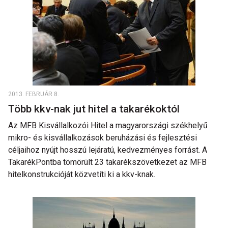
2013. FEBRUÁR 8.
Több kkv-nak jut hitel a takarékoktól
Az MFB Kisvállalkozói Hitel a magyarországi székhelyű
mikro- és kisvállalkozások beruházási és fejlesztési
céljaihoz nyújt hosszú lejáratú, kedvezményes forrást. A
TakarékPontba tömörült 23 takarékszövetkezet az MFB
hitelkonstrukcióját közvetíti ki a kkv-knak.