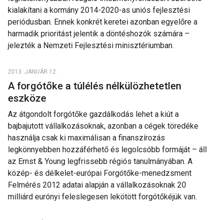
kialakítani a kormány 2014-2020-as uniós fejlesztési
periódusban. Ennek konkrét keretei azonban egyelőre a
harmadik prioritást jelentik a döntéshozók számára –
jelezték a Nemzeti Fejlesztési minisztériumban.
2013. JANUÁR 12.
A forgótőke a túlélés nélkülözhetetlen
eszköze
Az átgondolt forgótőke gazdálkodás lehet a kiút a
bajbajutott vállalkozásoknak, azonban a cégek töredéke
használja csak ki maximálisan a finanszírozás
legkönnyebben hozzáférhető és legolcsóbb formáját – áll
az Ernst & Young legfrissebb régiós tanulmányában. A
közép- és délkelet-európai Forgótőke-menedzsment
Felmérés 2012 adatai alapján a vállalkozásoknak 20
milliárd eurónyi feleslegesen lekötött forgótőkéjük van.