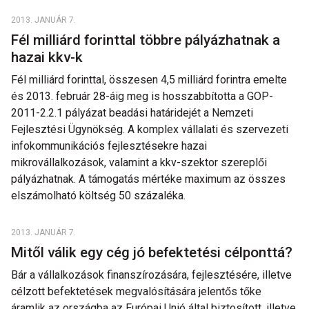
2013. JANUÁR 7.
Fél milliárd forinttal többre pályázhatnak a
hazai kkv-k
Fél milliárd forinttal, összesen 4,5 milliárd forintra emelte
és 2013. február 28-áig meg is hosszabbította a GOP-
2011-2.2.1 pályázat beadási határidejét a Nemzeti
Fejlesztési Ügynökség. A komplex vállalati és szervezeti
infokommunikációs fejlesztésekre hazai
mikrovállalkozások, valamint a kkv-szektor szereplői
pályázhatnak. A támogatás mértéke maximum az összes
elszámolható költség 50 százaléka.
2013. JANUÁR 7.
Mitől válik egy cég jó befektetési célponttá?
Bár a vállalkozások finanszírozására, fejlesztésére, illetve
célzott befektetések megvalósítására jelentős tőke
áramlik az országba az Európai Unió által biztosított, illetve