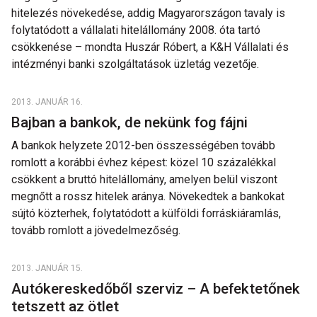
hitelezés növekedése, addig Magyarországon tavaly is
folytatódott a vállalati hitelállomány 2008. óta tartó
csökkenése – mondta Huszár Róbert, a K&H Vállalati és
intézményi banki szolgáltatások üzletág vezetője.
2013. JANUÁR 16.
Bajban a bankok, de nekünk fog fájni
A bankok helyzete 2012-ben összességében tovább
romlott a korábbi évhez képest: közel 10 százalékkal
csökkent a bruttó hitelállomány, amelyen belül viszont
megnőtt a rossz hitelek aránya. Növekedtek a bankokat
sújtó közterhek, folytatódott a külföldi forráskiáramlás,
tovább romlott a jövedelmezőség.
2013. JANUÁR 15.
Autókereskedőből szerviz – A befektetőnek
tetszett az ötlet