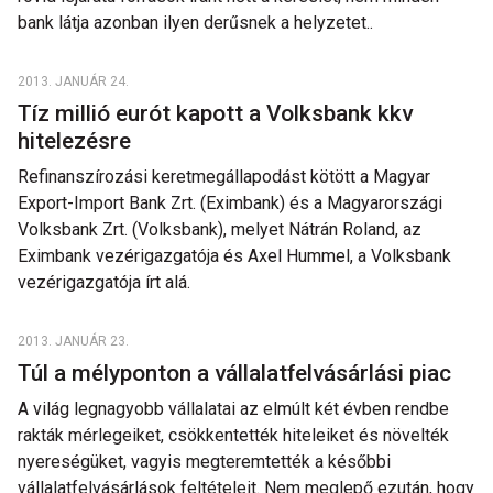
bank látja azonban ilyen derűsnek a helyzetet..
2013. JANUÁR 24.
Tíz millió eurót kapott a Volksbank kkv
hitelezésre
Refinanszírozási keretmegállapodást kötött a Magyar
Export-Import Bank Zrt. (Eximbank) és a Magyarországi
Volksbank Zrt. (Volksbank), melyet Nátrán Roland, az
Eximbank vezérigazgatója és Axel Hummel, a Volksbank
vezérigazgatója írt alá.
2013. JANUÁR 23.
Túl a mélyponton a vállalatfelvásárlási piac
A világ legnagyobb vállalatai az elmúlt két évben rendbe
rakták mérlegeiket, csökkentették hiteleiket és növelték
nyereségüket, vagyis megteremtették a későbbi
vállalatfelvásárlások feltételeit. Nem meglepő ezután, hogy