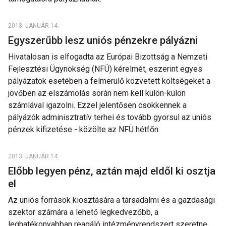
2013. JANUÁR 14.
Egyszerűbb lesz uniós pénzekre pályázni
Hivatalosan is elfogadta az Európai Bizottság a Nemzeti
Fejlesztési Ügynökség (NFÜ) kérelmét, eszerint egyes
pályázatok esetében a felmerülő közvetett költségeket a
jövőben az elszámolás során nem kell külön-külön
számlával igazolni. Ezzel jelentősen csökkennek a
pályázók adminisztratív terhei és tovább gyorsul az uniós
pénzek kifizetése - közölte az NFÜ hétfőn.
2013. JANUÁR 14.
Előbb legyen pénz, aztán majd eldől ki osztja
el
Az uniós források kiosztására a társadalmi és a gazdasági
szektor számára a lehető legkedvezőbb, a
leghatékonyabban reagáló intézményrendszert szeretne