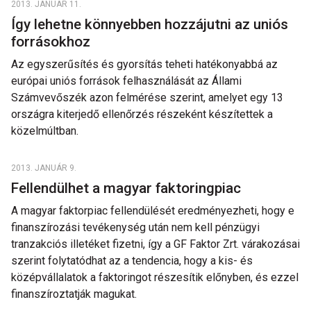
2013. JANUÁR 11.
Így lehetne könnyebben hozzájutni az uniós
forrásokhoz
Az egyszerűsítés és gyorsítás teheti hatékonyabbá az
európai uniós források felhasználását az Állami
Számvevőszék azon felmérése szerint, amelyet egy 13
országra kiterjedő ellenőrzés részeként készítettek a
közelmúltban.
2013. JANUÁR 9.
Fellendülhet a magyar faktoringpiac
A magyar faktorpiac fellendülését eredményezheti, hogy e
finanszírozási tevékenység után nem kell pénzügyi
tranzakciós illetéket fizetni, így a GF Faktor Zrt. várakozásai
szerint folytatódhat az a tendencia, hogy a kis- és
középvállalatok a faktoringot részesítik előnyben, és ezzel
finanszíroztatják magukat.