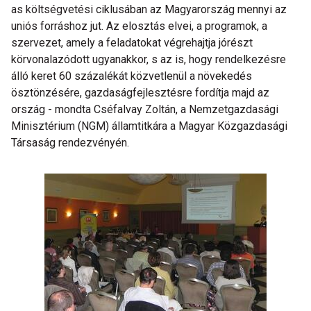
as költségvetési ciklusában az Magyarország mennyi az
uniós forráshoz jut. Az elosztás elvei, a programok, a
szervezet, amely a feladatokat végrehajtja jórészt
körvonalazódott ugyanakkor, s az is, hogy rendelkezésre
álló keret 60 százalékát közvetlenül a növekedés
ösztönzésére, gazdaságfejlesztésre fordítja majd az
ország - mondta Cséfalvay Zoltán, a Nemzetgazdasági
Minisztérium (NGM) államtitkára a Magyar Közgazdasági
Társaság rendezvényén.