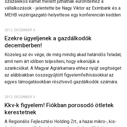
százalékos kamat mellett juthatnak euróhitelhez a
vállalkozások - jelentette be Nagy Viktor az Eximbank és a
MEHB vezérigazgató-helyettese egy konferencián kedden
2012. DECEMBER 4.
Ezekre ügyeljenek a gazdálkodók
decemberben!
Közeleg az év vége, de még mindig akad határidős feladat,
amit nem árt időben teljesíteni, hogy elkerüljük a
szankciókat. A Magyar Agrárkamara ehhez nyújt segítséget
az alábbiakban összegyűjtött figyelemfelhívásokkal az
egyes támogatásokban résztvevő gazdálkodók számára.
2012. DECEMBER 3.
Kkv-k figyelem! Fiókban porosodó ötletek
kerestetnek
A Regionális Fejlesztési Holding Zrt., a hazai mikro-, kis-