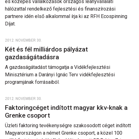
és közepes vállalkozások országos leányvállalati
hálózattal rendelkező fejlesztési és finanszírozási
partnere idén első alkalommal írja ki az RFH Ecospinning
Díjat.
2012. NOVEMBER 30.
Két és fél milliárdos pályázat
gazdaságátadásra
A gazdaságátadást támogatja a Vidékfejlesztési
Minisztérium a Darányi Ignác Terv vidékfejlesztési
programjának forrásaiból.
2012. NOVEMBER 30.
Faktoringcéget indított magyar kkv-knak a
Grenke csoport
Üzleti faktoring tevékenységre szakosodott céget indított
Magyarországon a német Grenke csoport, a közel 100