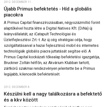
2012. DECEMBER 11.
Újabb Primus befektetés - Híd a globális
piacokra
A Primus Capital finanszírozásában, négyszázmillió forint
alaptőkével hozta létre a Digital Natives Kft. (DiNa) új
leányvállalatát, az iCatapult Technológiai és
Üzletfejlesztési Zrt.-t. Az új cég stratégiai célja, hogy
szolgáltatásaival a hazai fejlesztésű mobil és internetes
technológiák globális piacra juttatását segítse elő. A
Primus Capital kockázati tőkealap befektetési igazgatója,
Bruckner Zoltán hétfőn, az Akvárium Klubban tartott,
zártkörű szakmai rendezvényen jelentette be a Primus
legújabb, kilencedik befektetését.
2012. DECEMBER 8.
Készülni kell a nagy találkozásra a befektető
és a kkv között