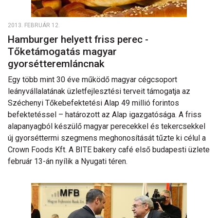
2013. FEBRUÁR 12.
Hamburger helyett friss perec -
Tőketámogatás magyar
gyorsétteremláncnak
Egy több mint 30 éve működő magyar cégcsoport
leányvállalatának üzletfejlesztési terveit támogatja az
Széchenyi Tőkebefektetési Alap 49 millió forintos
befektetéssel – határozott az Alap igazgatósága. A friss
alapanyagból készülő magyar perecekkel és tekercsekkel
új gyorséttermi szegmens meghonosítását tűzte ki célul a
Crown Foods Kft. A BITE bakery café első budapesti üzlete
február 13-án nyílik a Nyugati téren.