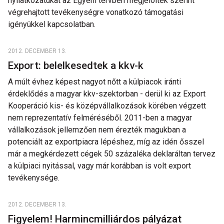
nyilatkozatukat az Egyéni tervben megjelöltek szerint
végrehajtott tevékenységre vonatkozó támogatási
igényükkel kapcsolatban.
2012. DECEMBER 13.
Export: belelkesedtek a kkv-k
A múlt évhez képest nagyot nőtt a külpiacok iránti
érdeklődés a magyar kkv-szektorban - derül ki az Export
Kooperáció kis- és középvállalkozások körében végzett
nem reprezentatív felméréséből. 2011-ben a magyar
vállalkozások jellemzően nem érezték magukban a
potenciált az exportpiacra lépéshez, míg az idén ősszel
már a megkérdezett cégek 50 százaléka deklaráltan tervez
a külpiaci nyitással, vagy már korábban is volt export
tevékenysége.
2012. DECEMBER 13.
Figyelem! Harmincmilliárdos pályázat