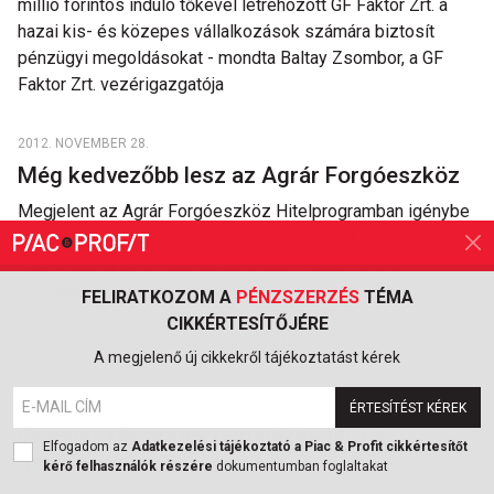
millió forintos induló tőkével létrehozott GF Faktor Zrt. a
hazai kis- és közepes vállalkozások számára biztosít
pénzügyi megoldásokat - mondta Baltay Zsombor, a GF
Faktor Zrt. vezérigazgatója
2012. NOVEMBER 28.
Még kedvezőbb lesz az Agrár Forgóeszköz
Megjelent az Agrár Forgóeszköz Hitelprogramban igénybe
vehető kamattámogatásról szóló rendelet. A
csapadékhiányos időjárás súlyosan megterhelte a
mezőgazdasági-, élelmiszeripari cégek, azon belül is
FELIRATKOZOM A
PÉNZSZERZÉS
TÉMA
különösen az állattenyésztési ágazat és a húsfeldolgozó
CIKKÉRTESÍTŐJÉRE
vállalkozások jövedelmezőségét, likviditását.
A megjelenő új cikkekről tájékoztatást kérek
2012. NOVEMBER 28.
ÉRTESÍTÉST KÉREK
Előleget kérhetnek beruházásokra a
Elfogadom az
Adatkezelési tájékoztató a Piac & Profit cikkértesítőt
gazdálkodók
kérő felhasználók részére
dokumentumban foglaltakat