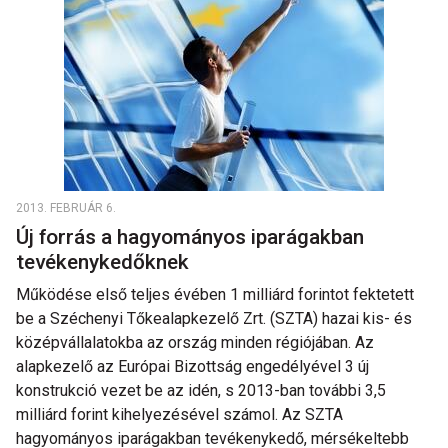
2013. FEBRUÁR 6.
Új forrás a hagyományos iparágakban
tevékenykedőknek
Működése első teljes évében 1 milliárd forintot fektetett
be a Széchenyi Tőkealapkezelő Zrt. (SZTA) hazai kis- és
középvállalatokba az ország minden régiójában. Az
alapkezelő az Európai Bizottság engedélyével 3 új
konstrukció vezet be az idén, s 2013-ban további 3,5
milliárd forint kihelyezésével számol. Az SZTA
hagyományos iparágakban tevékenykedő, mérsékeltebb