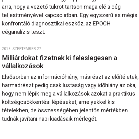
arra, hogy a vezető tükröt tartson maga elé a cég
teljesítményével kapcsolatban. Egy egyszerű és mégis
konfrontáló diagnosztikai eszköz, az EPOCH
céganalízis teszt.
2013. SZEPTEMBER 27.
Milliárdokat fizetnek ki feleslegesen a
vállalkozások
Elsősorban az információhiány, másrészt az előítéletek,
harmadrészt pedig csak lustaság vagy időhiány az oka,
hogy nem lépik meg a vállalkozások azokat a praktikus
költségcsökkentési lépéseket, amelyekkel kis
tételekben, de összességében jelentős mértékben
tudnák javítani napi kiadásaik mérlegét.