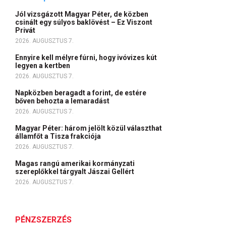
Jól vizsgázott Magyar Péter, de közben
csinált egy súlyos baklövést – Ez Viszont
Privát
2026. AUGUSZTUS 7.
Ennyire kell mélyre fúrni, hogy ivóvizes kút
legyen a kertben
2026. AUGUSZTUS 7.
Napközben beragadt a forint, de estére
bőven behozta a lemaradást
2026. AUGUSZTUS 7.
Magyar Péter: három jelölt közül választhat
államfőt a Tisza frakciója
2026. AUGUSZTUS 7.
Magas rangú amerikai kormányzati
szereplőkkel tárgyalt Jászai Gellért
2026. AUGUSZTUS 7.
PÉNZSZERZÉS