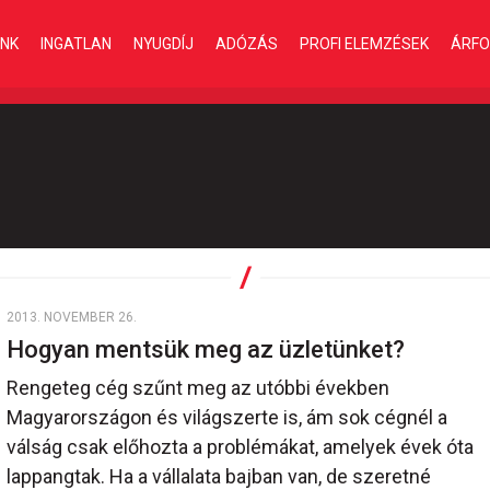
INK
INGATLAN
NYUGDÍJ
ADÓZÁS
PROFI ELEMZÉSEK
ÁRFO
2013. NOVEMBER 26.
Hogyan mentsük meg az üzletünket?
Rengeteg cég szűnt meg az utóbbi években
Magyarországon és világszerte is, ám sok cégnél a
válság csak előhozta a problémákat, amelyek évek óta
lappangtak. Ha a vállalata bajban van, de szeretné