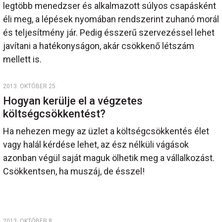
legtöbb menedzser és alkalmazott súlyos csapásként
éli meg, a lépések nyomában rendszerint zuhanó morál
és teljesítmény jár. Pedig ésszerű szervezéssel lehet
javítani a hatékonyságon, akár csökkenő létszám
mellett is.
2013. OKTÓBER 25.
Hogyan kerülje el a végzetes
költségcsökkentést?
Ha nehezen megy az üzlet a költségcsökkentés élet
vagy halál kérdése lehet, az ész nélküli vágások
azonban végül saját maguk ölhetik meg a vállalkozást.
Csökkentsen, ha muszáj, de ésszel!
2013. OKTÓBER 8.