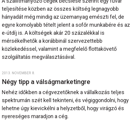
A szállítmányozó cégek becslése szerint egy fuvar
teljesítése közben az összes költség legnagyobb
hányadát még mindig az üzemanyag emészti fel, de
egyre komolyabb tételt jelent a sofőr munkabére és az
e-útdíj is. A költségek akár 20 százalékkal is
mérsékelhetők a korábbinál szervezettebb
közlekedéssel, valamint a megfelelő flottakövető
szolgáltatás megválasztásával.
2013. NOVEMBER 8.
Négy tipp a válságmarketingre
Nehéz időkben a cégvezetőknek a vállalkozás teljes
spektrumán szét kell tekinteni, és végiggondolni, hogy
lehetne úgy kievickélni a helyzetből, hogy virágzó és
nyereséges maradjon a cég.