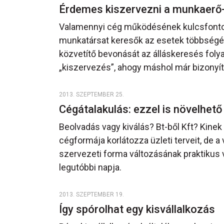
Érdemes kiszervezni a munkaerő
Valamennyi cég működésének kulcsfontos
munkatársat keresők az esetek többségébe
közvetítő bevonását az álláskeresés foly
„kiszervezés”, ahogy máshol már bizonyít
2013. SZEPTEMBER 25.
Cégátalakulás: ezzel is növelhet
Beolvadás vagy kiválás? Bt-ből Kft? Kinek 
cégformája korlátozza üzleti terveit, de a 
szervezeti forma változásának praktikus 
legutóbbi napja.
2013. SZEPTEMBER 19.
Így spórolhat egy kisvállalkozás