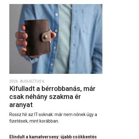
2026. AUGUSZTUS 6.
Kifulladt a bérrobbanás, már
csak néhány szakma ér
aranyat
Rossz hír az IT-soknak: már nem nőnek úgy a
fizetések, mint korábban.
Elindult a kamatverseny: újabb csökkentés