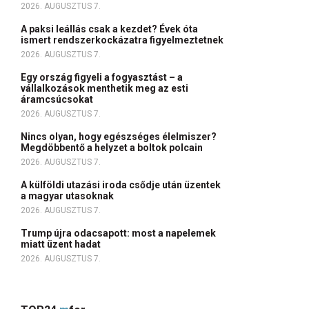
2026. AUGUSZTUS 7.
A paksi leállás csak a kezdet? Évek óta
ismert rendszerkockázatra figyelmeztetnek
2026. AUGUSZTUS 7.
Egy ország figyeli a fogyasztást – a
vállalkozások menthetik meg az esti
áramcsúcsokat
2026. AUGUSZTUS 7.
Nincs olyan, hogy egészséges élelmiszer?
Megdöbbentő a helyzet a boltok polcain
2026. AUGUSZTUS 7.
A külföldi utazási iroda csődje után üzentek
a magyar utasoknak
2026. AUGUSZTUS 7.
Trump újra odacsapott: most a napelemek
miatt üzent hadat
2026. AUGUSZTUS 7.