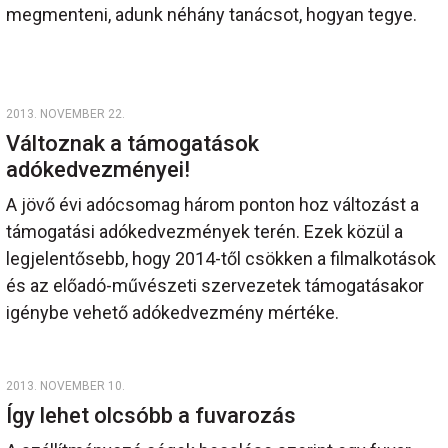
megmenteni, adunk néhány tanácsot, hogyan tegye.
2013. NOVEMBER 22.
Változnak a támogatások
adókedvezményei!
A jövő évi adócsomag három ponton hoz változást a
támogatási adókedvezmények terén. Ezek közül a
legjelentősebb, hogy 2014-től csökken a filmalkotások
és az előadó-művészeti szervezetek támogatásakor
igénybe vehető adókedvezmény mértéke.
2013. NOVEMBER 10.
Így lehet olcsóbb a fuvarozás