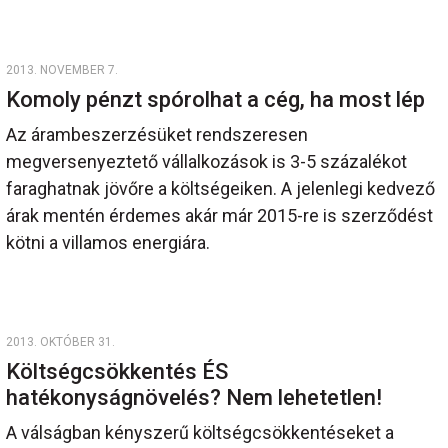
2013. NOVEMBER 7.
Komoly pénzt spórolhat a cég, ha most lép
Az árambeszerzésüket rendszeresen
megversenyeztető vállalkozások is 3-5 százalékot
faraghatnak jövőre a költségeiken. A jelenlegi kedvező
árak mentén érdemes akár már 2015-re is szerződést
kötni a villamos energiára.
2013. OKTÓBER 31.
Költségcsökkentés ÉS
hatékonyságnövelés? Nem lehetetlen!
A válságban kényszerű költségcsökkentéseket a