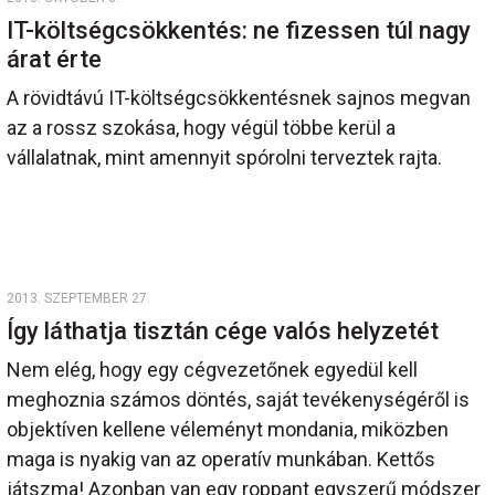
IT-költségcsökkentés: ne fizessen túl nagy
árat érte
A rövidtávú IT-költségcsökkentésnek sajnos megvan
az a rossz szokása, hogy végül többe kerül a
vállalatnak, mint amennyit spórolni terveztek rajta.
2013. SZEPTEMBER 27.
Így láthatja tisztán cége valós helyzetét
Nem elég, hogy egy cégvezetőnek egyedül kell
meghoznia számos döntés, saját tevékenységéről is
objektíven kellene véleményt mondania, miközben
maga is nyakig van az operatív munkában. Kettős
játszma! Azonban van egy roppant egyszerű módszer