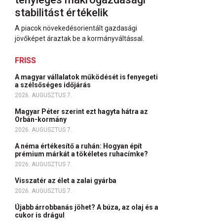
stabilitást értékelik
A piacok növekedésorientált gazdasági
jövőképet áraztak be a kormányváltással.
FRISS
A magyar vállalatok működését is fenyegeti
a szélsőséges időjárás
2026. AUGUSZTUS 7.
Magyar Péter szerint ezt hagyta hátra az
Orbán-kormány
2026. AUGUSZTUS 7.
A néma értékesítő a ruhán: Hogyan épít
prémium márkát a tökéletes ruhacímke?
2026. AUGUSZTUS 7.
Visszatér az élet a zalai gyárba
2026. AUGUSZTUS 7.
Újabb árrobbanás jöhet? A búza, az olaj és a
cukor is drágul