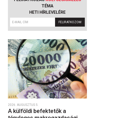
TÉMA
HETI HÍRLEVELÉRE
FELIRATKOZOM
2026. AUGUSZTUS 5.
A külföldi befektetők a
tényleges makrogazdasági