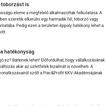
-toborzást is
ságú eleme a megfelelő alkalmazottak felkutatása. A
n szeretik elkerülni egy harmadik fél, toborzó vagy
amatába. Pedig ezen a területen éppoly hatékony lehet a
ott.
ő a hatékonyság
jó ez? Bárkinek lehet! Előfordulhat, hogy vállalkozásának
változás akár az üzletfelek bizalmát is növelheti. A
vonatkozásairól szólt a Piac&Profit KKV-Akadémiájának