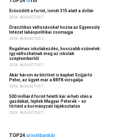
TOP24
m
for
Erősödött a forint, ismét 315 alatt a dollár
2026. AUGUSZTUS 7.
Drasztikus változásokat hozna az Egyensúly
Intézet lakáspolitikai csomagja
2026. AUGUSZTUS 7.
Rugalmas iskolakezdés, hosszabb szünetek:
így változhatnak meg az iskolák
szeptembertől
2026. AUGUSZTUS 7.
Akár három év börtönt is kaphat Szijjártó
Péter, az ügyét már a BRFK vizsgálja
2026. AUGUSZTUS 7.
500 milliárd forint feletti kár érheti idén a
gazdákat, léptek Magyar Péterék – ez
történt a kormányzati tájékoztatón
2026. AUGUSZTUS 7.
TOP24
privátbankár