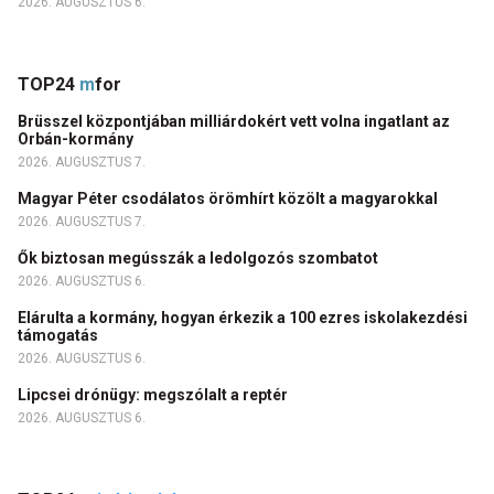
2026. AUGUSZTUS 6.
TOP24
m
for
Brüsszel központjában milliárdokért vett volna ingatlant az
Orbán-kormány
2026. AUGUSZTUS 7.
Magyar Péter csodálatos örömhírt közölt a magyarokkal
2026. AUGUSZTUS 7.
Ők biztosan megússzák a ledolgozós szombatot
2026. AUGUSZTUS 6.
Elárulta a kormány, hogyan érkezik a 100 ezres iskolakezdési
támogatás
2026. AUGUSZTUS 6.
Lipcsei drónügy: megszólalt a reptér
2026. AUGUSZTUS 6.