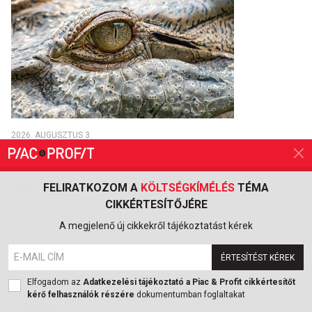
2026. AUGUSZTUS 3.
Nem aratott osztatlan sikert az a terv, hogy
krokodilokkal őriznének rabokat, az
állatvédők tiltakoznak
FELIRATKOZOM A
KÖLTSÉGKÍMÉLÉS
TÉMA
CIKKÉRTESÍTŐJÉRE
Izraelben a bíróság felfüggesztette a krokodilok börtönhöz
szállításának tervét.
A megjelenő új cikkekről tájékoztatást kérek
Ingyenes jogi segítséget kapnak a vállalkozások
ÉRTESÍTÉST KÉREK
2026. JÚLIUS 29.
Elfogadom az
Adatkezelési tájékoztató a Piac & Profit cikkértesítőt
Mely országok a legjobbak és a legrosszabbak a nők
kérő felhasználók részére
dokumentumban foglaltakat
számára?