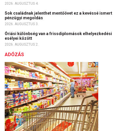
2026. AUGUSZTUS 4.
Sok családnak jelenthet mentőövet ez a kevéssé ismert
pénzügyi megoldás
2026. AUGUSZTUS 3.
Óriási különbség van a frissdiplomások elhelyezkedési
esélyei között
2026. AUGUSZTUS 2.
ADÓZÁS