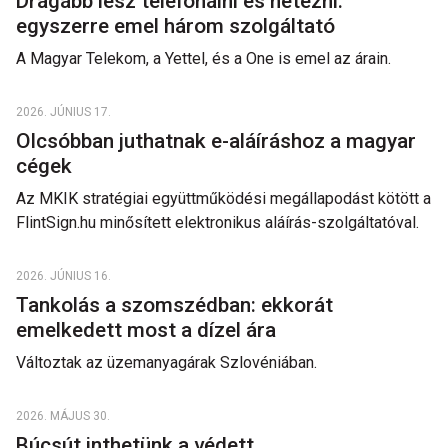
Drágább lesz telefonálni és netezni:
egyszerre emel három szolgáltató
A Magyar Telekom, a Yettel, és a One is emel az árain.
2026. JÚNIUS 17.
Olcsóbban juthatnak e-aláíráshoz a magyar
cégek
Az MKIK stratégiai együttműködési megállapodást kötött a
FlintSign.hu minősített elektronikus aláírás-szolgáltatóval.
2026. JÚNIUS 16.
Tankolás a szomszédban: ekkorát
emelkedett most a dízel ára
Változtak az üzemanyagárak Szlovéniában.
2026. MÁJUS 30.
Búcsút inthetünk a védett