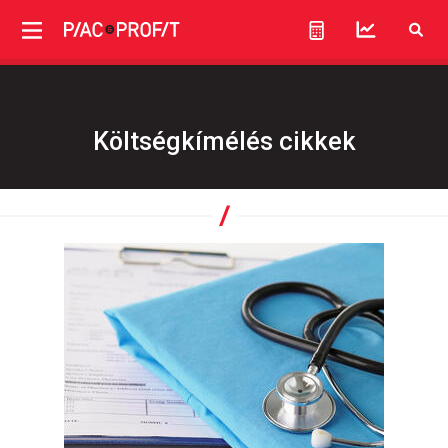
Költségkímélés cikkek