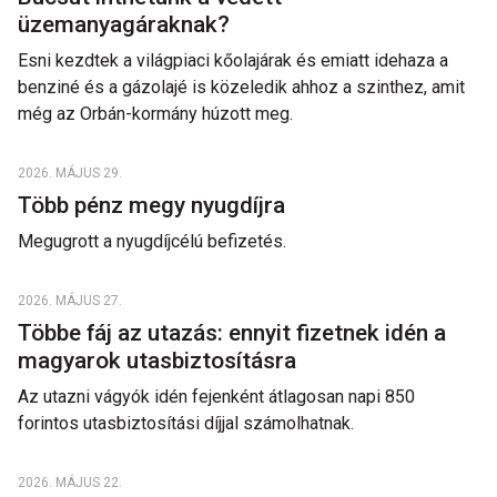
üzemanyagáraknak?
Esni kezdtek a világpiaci kőolajárak és emiatt idehaza a
benziné és a gázolajé is közeledik ahhoz a szinthez, amit
még az Orbán-kormány húzott meg.
2026. MÁJUS 29.
Több pénz megy nyugdíjra
Megugrott a nyugdíjcélú befizetés.
2026. MÁJUS 27.
Többe fáj az utazás: ennyit fizetnek idén a
magyarok utasbiztosításra
Az utazni vágyók idén fejenként átlagosan napi 850
forintos utasbiztosítási díjjal számolhatnak.
2026. MÁJUS 22.