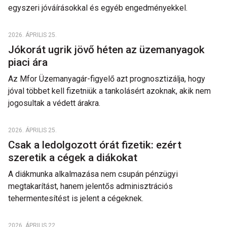
egyszeri jóváírásokkal és egyéb engedményekkel.
2026. ÁPRILIS 25.
Jókorát ugrik jövő héten az üzemanyagok
piaci ára
Az Mfor Üzemanyagár-figyelő azt prognosztizálja, hogy
jóval többet kell fizetniük a tankolásért azoknak, akik nem
jogosultak a védett árakra.
2026. ÁPRILIS 25.
Csak a ledolgozott órát fizetik: ezért
szeretik a cégek a diákokat
A diákmunka alkalmazása nem csupán pénzügyi
megtakarítást, hanem jelentős adminisztrációs
tehermentesítést is jelent a cégeknek.
2026. ÁPRILIS 22.