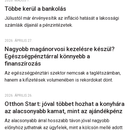
2026. MÁJUS 1.
Többe kerül a bankolás
Júliustól már érvényesítik az infláció hatását a lakossági
számláik díjainál a pénzintézetek.
2026. ÁPRILIS 27.
Nagyobb magánorvosi kezelésre készül?
Egészségpénztárral könnyebb a
finanszírozás
Az egészségpénztári szektor nemcsak a taglétszámban,
hanem a kifizetések volumenében is rekordokat dönt.
2026. ÁPRILIS 26.
Otthon Start: jóval többet hozhat a konyhára
az alacsonyabb kamat, mint az ajándékpénz
Az alacsonyabb árral hosszabb távon jóval nagyobb
előnyhöz juthatnak az ügyfelek, mint a kölcsön mellé adott