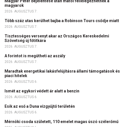
Magyar Péter bejelentése után mától fellélegezhetnek a
magyarok
2026. AUGUSZTUS 7.
Több száz utas kerülhet bajba a Robinson Tours csődje miatt
2026. AUGUSZTUS 7.
Tisztességes versenyt akar az Országos Kereskedelmi
Szövetség új főtitkára
2026. AUGUSZTUS 7.
A forintot is megütheti az aszály
2026. AUGUSZTUS 7.
Maradtak energetikai lakásfelújításra állami támogatások és
piaci hitelek
2026. AUGUSZTUS 6.
Ismét az egykori védett ár alatt a benzin
2026. AUGUSZTUS 6.
Esik az eső a Duna vízgyűjtő területén
2026. AUGUSZTUS 6.
Mérnöki csoda született, 110 emelet magas úszó szélerőmű