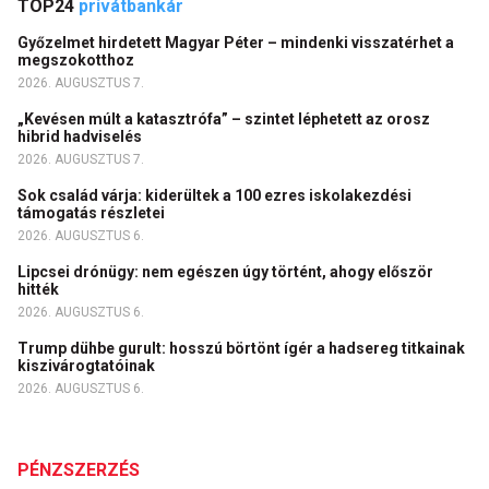
TOP24
privátbankár
Győzelmet hirdetett Magyar Péter – mindenki visszatérhet a
megszokotthoz
2026. AUGUSZTUS 7.
„Kevésen múlt a katasztrófa” – szintet léphetett az orosz
hibrid hadviselés
2026. AUGUSZTUS 7.
Sok család várja: kiderültek a 100 ezres iskolakezdési
támogatás részletei
2026. AUGUSZTUS 6.
Lipcsei drónügy: nem egészen úgy történt, ahogy először
hitték
2026. AUGUSZTUS 6.
Trump dühbe gurult: hosszú börtönt ígér a hadsereg titkainak
kiszivárogtatóinak
2026. AUGUSZTUS 6.
PÉNZSZERZÉS