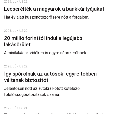
2026. JÚNIUS 22.
Lecserélték a magyarok a bankkártyájukat
Hat év alatt huszonötszörösére nőtt a forgalom.
2026. JÚNIUS 22.
20 millió forinttól indul a legújabb
lakásőrület
A minilakások vidéken is egyre népszerűbbek.
2026. JÚNIUS 22.
Így spórolnak az autósok: egyre többen
váltanak biztosítót
Jelentősen nőtt az autókra kötött kötelező
felelősségbiztosítások száma.
2026. JÚNIUS 21.