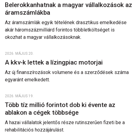
Belerokkanhatnak a magyar vállalkozások az
áramszámlákba
Az áramszámlák egyik tételének drasztikus emelkedése
akár háromszázmilliárd forintos többletköltséget is
okozhat a magyar vállalkozásoknak.
2026. MÁJUS 20.
A kkv-k lettek a lízingpiac motorjai
Az új finanszírozások volumene és a szerződések száma
egyaránt emelkedett.
2026. MÁJUS 19.
Több tíz millió forintot dob ki évente az
ablakon a cégek többsége
A hazai vállalatok jelentős része rutinszerűen fizeti be a
rehabilitációs hozzájárulást.