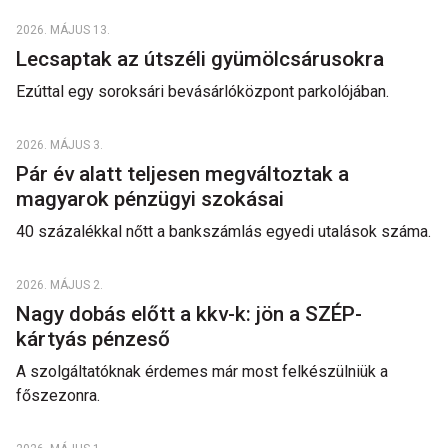
2026. MÁJUS 13.
Lecsaptak az útszéli gyümölcsárusokra
Ezúttal egy soroksári bevásárlóközpont parkolójában.
2026. MÁJUS 3.
Pár év alatt teljesen megváltoztak a
magyarok pénzügyi szokásai
40 százalékkal nőtt a bankszámlás egyedi utalások száma.
2026. MÁJUS 2.
Nagy dobás előtt a kkv-k: jön a SZÉP-
kártyás pénzeső
A szolgáltatóknak érdemes már most felkészülniük a
főszezonra.