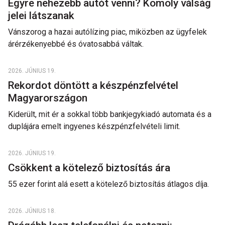
Egyre nehezebb autót venni? Komoly válság
jelei látszanak
Vánszorog a hazai autólízing piac, miközben az ügyfelek
árérzékenyebbé és óvatosabbá váltak.
2026. JÚNIUS 19.
Rekordot döntött a készpénzfelvétel
Magyarországon
Kiderült, mit ér a sokkal több bankjegykiadó automata és a
duplájára emelt ingyenes készpénzfelvételi limit.
2026. JÚNIUS 19.
Csökkent a kötelező biztosítás ára
55 ezer forint alá esett a kötelező biztosítás átlagos díja.
2026. JÚNIUS 18.