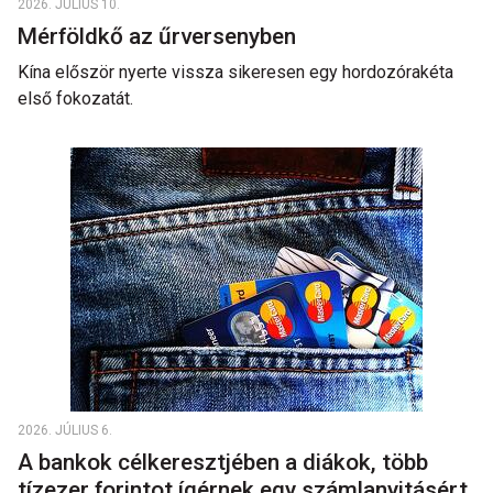
2026. JÚLIUS 10.
Mérföldkő az űrversenyben
Kína először nyerte vissza sikeresen egy hordozórakéta
első fokozatát.
2026. JÚLIUS 6.
A bankok célkeresztjében a diákok, több
tízezer forintot ígérnek egy számlanyitásért