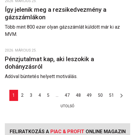
2026. MÁRCIUS 25.
Így jelenik meg a rezsikedvezmény a
gázszámlákon
Több mint 800 ezer olyan gázszámlát küldött már ki az
MVM.
2026. MÁRCIUS 25.
Pénzjutalmat kap, aki leszokik a
dohányzásról
Adóval büntetés helyett motiválás.
1
2
3
4
5
...
47
48
49
50
51
UTOLSÓ
FELIRATKOZÁS A
PIAC & PROFIT
ONLINE MAGAZIN