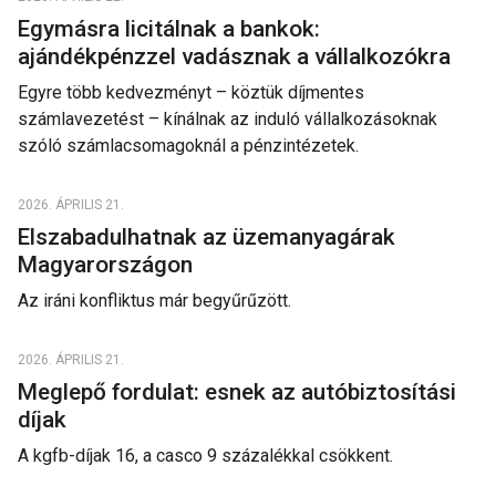
Egymásra licitálnak a bankok:
ajándékpénzzel vadásznak a vállalkozókra
Egyre több kedvezményt – köztük díjmentes
számlavezetést – kínálnak az induló vállalkozásoknak
szóló számlacsomagoknál a pénzintézetek.
2026. ÁPRILIS 21.
Elszabadulhatnak az üzemanyagárak
Magyarországon
Az iráni konfliktus már begyűrűzött.
2026. ÁPRILIS 21.
Meglepő fordulat: esnek az autóbiztosítási
díjak
A kgfb-díjak 16, a casco 9 százalékkal csökkent.