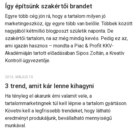
Így építsünk szakértői brandet
Egyre több cég jön rá, hogy a tartalom milyen jó
marketingeszköz, így egyre több van belőle. Többek között
nagyjából kétmillió blogposzt születik naponta. De
szakértői tartalom, na az még mindig kevés. Pedig ez az,
ami igazán hasznos – mondta a Piac & Profit KKV-
Akadémiáján tartott előadásában Sipos Zoltán, a Kreatív
Kontroll ügyvezetője.
2016. MÁJUS 10.
3 trend, amit kár lenne kihagyni
Ha tényleg el akarunk érni valamit vele, a
tartalommarketingnek túl kell lépnie a tartalom gyártáson.
Követni kell a legfrissebb trendeket, hogy látható
eredményt produkáljunk, bevállalható mennyiségű
munkával.