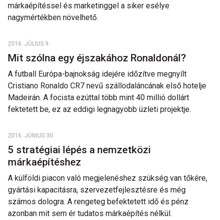
márkaépítéssel és marketinggel a siker esélye
nagymértékben növelhető.
2016. JÚLIUS 9.
Mit szólna egy éjszakához Ronaldonál?
A futball Európa-bajnokság idejére időzítve megnyílt
Cristiano Ronaldo CR7 nevű szállodaláncának első hotelje
Madeirán. A focista ezúttal több mint 40 millió dollárt
fektetett be, ez az eddigi legnagyobb üzleti projektje.
2016. JÚNIUS 30.
5 stratégiai lépés a nemzetközi
márkaépítéshez
A külföldi piacon való megjelenéshez szükség van tőkére,
gyártási kapacitásra, szervezetfejlesztésre és még
számos dologra. A rengeteg befektetett idő és pénz
azonban mit sem ér tudatos márkaépítés nélkül.