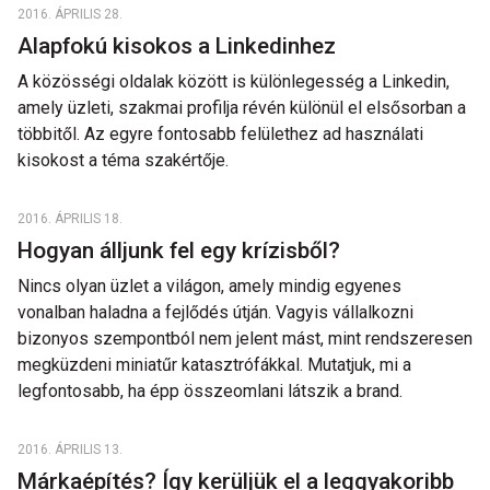
2016. ÁPRILIS 28.
Alapfokú kisokos a Linkedinhez
A közösségi oldalak között is különlegesség a Linkedin,
amely üzleti, szakmai profilja révén különül el elsősorban a
többitől. Az egyre fontosabb felülethez ad használati
kisokost a téma szakértője.
2016. ÁPRILIS 18.
Hogyan álljunk fel egy krízisből?
Nincs olyan üzlet a világon, amely mindig egyenes
vonalban haladna a fejlődés útján. Vagyis vállalkozni
bizonyos szempontból nem jelent mást, mint rendszeresen
megküzdeni miniatűr katasztrófákkal. Mutatjuk, mi a
legfontosabb, ha épp összeomlani látszik a brand.
2016. ÁPRILIS 13.
Márkaépítés? Így kerüljük el a leggyakoribb