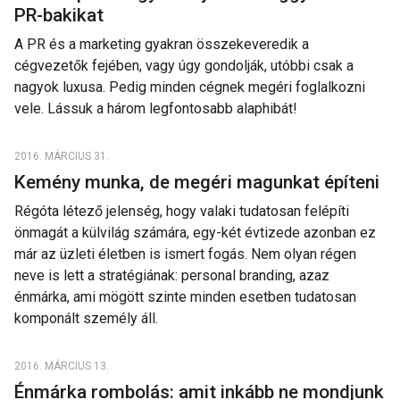
PR-bakikat
A PR és a marketing gyakran összekeveredik a
cégvezetők fejében, vagy úgy gondolják, utóbbi csak a
nagyok luxusa. Pedig minden cégnek megéri foglalkozni
vele. Lássuk a három legfontosabb alaphibát!
2016. MÁRCIUS 31.
Kemény munka, de megéri magunkat építeni
Régóta létező jelenség, hogy valaki tudatosan felépíti
önmagát a külvilág számára, egy-két évtizede azonban ez
már az üzleti életben is ismert fogás. Nem olyan régen
neve is lett a stratégiának: personal branding, azaz
énmárka, ami mögött szinte minden esetben tudatosan
komponált személy áll.
2016. MÁRCIUS 13.
Énmárka rombolás: amit inkább ne mondjunk