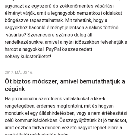
ugyanazt az egyszerű és zökkenőmentes vásárlási
élményt várják, amit a legnagyobb nemzetközi oldalakat
böngészve tapasztalhatnak. Mit tehetünk, hogy a
nagyokhoz hasonló élményt jelentsen a nálunk történő
vásárlás? Szerencsére számos dolog áll
rendelkezésünkre, amivel a nyári időszakban felvehetjük a
harcot a nagyokkal. PayPal összeszedett
néhány kulcsterületet!
2017. MÁJUS 16.
Öt biztos módszer, amivel bemutathatjuk a
cégünk
Ha pozicionálni szeretnénk vállalatunkat a kkv-k
rengetegében, érdemes megfontolni, mit és hogyan
mondunk el egy álláshirdetésben, vagy a nem értékesítési
célú kommunikációnkban. Összegyűjtöttünk öt jó tanácsot,
amit észben tartva minden vezető nagyot léphet előre a
munkáltatói márkaépítés terén.