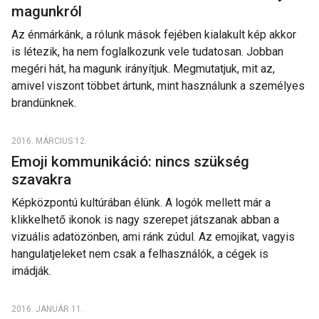
magunkról
Az énmárkánk, a rólunk mások fejében kialakult kép akkor
is létezik, ha nem foglalkozunk vele tudatosan. Jobban
megéri hát, ha magunk irányítjuk. Megmutatjuk, mit az,
amivel viszont többet ártunk, mint használunk a személyes
brandünknek.
2016. MÁRCIUS 12.
Emoji kommunikáció: nincs szükség
szavakra
Képközpontú kultúrában élünk. A logók mellett már a
klikkelhető ikonok is nagy szerepet játszanak abban a
vizuális adatözönben, ami ránk zúdul. Az emojikat, vagyis
hangulatjeleket nem csak a felhasználók, a cégek is
imádják.
2016. JANUÁR 11.