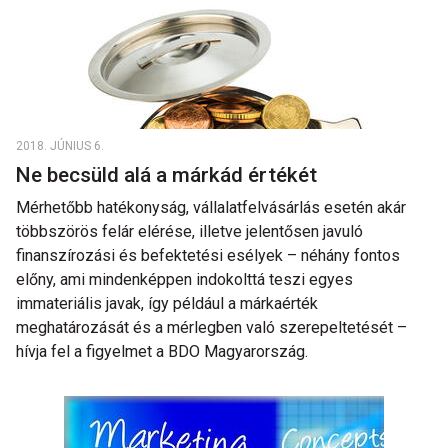
2018. JÚNIUS 6.
Ne becsüld alá a márkád értékét
Mérhetőbb hatékonyság, vállalatfelvásárlás esetén akár
többszörös felár elérése, illetve jelentősen javuló
finanszírozási és befektetési esélyek – néhány fontos
előny, ami mindenképpen indokolttá teszi egyes
immateriális javak, így például a márkaérték
meghatározását és a mérlegben való szerepeltetését –
hívja fel a figyelmet a BDO Magyarország.