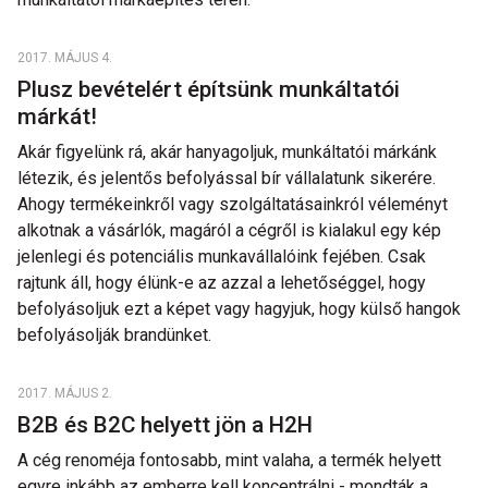
2017. MÁJUS 4.
Plusz bevételért építsünk munkáltatói
márkát!
Akár figyelünk rá, akár hanyagoljuk, munkáltatói márkánk
létezik, és jelentős befolyással bír vállalatunk sikerére.
Ahogy termékeinkről vagy szolgáltatásainkról véleményt
alkotnak a vásárlók, magáról a cégről is kialakul egy kép
jelenlegi és potenciális munkavállalóink fejében. Csak
rajtunk áll, hogy élünk-e az azzal a lehetőséggel, hogy
befolyásoljuk ezt a képet vagy hagyjuk, hogy külső hangok
befolyásolják brandünket.
2017. MÁJUS 2.
B2B és B2C helyett jön a H2H
A cég renoméja fontosabb, mint valaha, a termék helyett
egyre inkább az emberre kell koncentrálni - mondták a