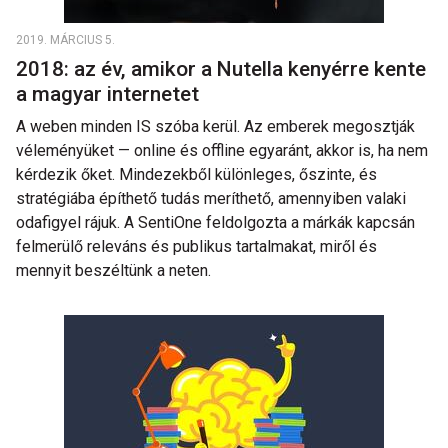
2019. MÁRCIUS 5.
2018: az év, amikor a Nutella kenyérre kente
a magyar internetet
A weben minden IS szóba kerül. Az emberek megosztják
véleményüket — online és offline egyaránt, akkor is, ha nem
kérdezik őket. Mindezekből különleges, őszinte, és
stratégiába építhető tudás meríthető, amennyiben valaki
odafigyel rájuk. A SentiOne feldolgozta a márkák kapcsán
felmerülő releváns és publikus tartalmakat, miről és
mennyit beszéltünk a neten.