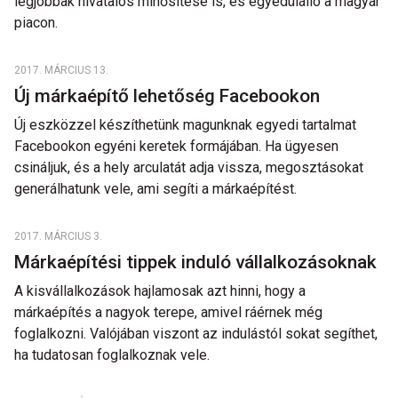
legjobbak hivatalos minősítése is, és egyedülálló a magyar
piacon.
2017. MÁRCIUS 13.
Új márkaépítő lehetőség Facebookon
Új eszközzel készíthetünk magunknak egyedi tartalmat
Facebookon egyéni keretek formájában. Ha ügyesen
csináljuk, és a hely arculatát adja vissza, megosztásokat
generálhatunk vele, ami segíti a márkaépítést.
2017. MÁRCIUS 3.
Márkaépítési tippek induló vállalkozásoknak
A kisvállalkozások hajlamosak azt hinni, hogy a
márkaépítés a nagyok terepe, amivel ráérnek még
foglalkozni. Valójában viszont az indulástól sokat segíthet,
ha tudatosan foglalkoznak vele.