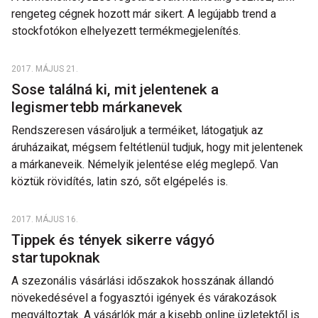
rengeteg cégnek hozott már sikert. A legújabb trend a
stockfotókon elhelyezett termékmegjelenítés.
2017. MÁJUS 21.
Sose találná ki, mit jelentenek a
legismertebb márkanevek
Rendszeresen vásároljuk a terméiket, látogatjuk az
áruházaikat, mégsem feltétlenül tudjuk, hogy mit jelentenek
a márkaneveik. Némelyik jelentése elég meglepő. Van
köztük rövidítés, latin szó, sőt elgépelés is.
2017. MÁJUS 16.
Tippek és tények sikerre vágyó
startupoknak
A szezonális vásárlási időszakok hosszának állandó
növekedésével a fogyasztói igények és várakozások
megváltoztak. A vásárlók már a kisebb online üzletektől is