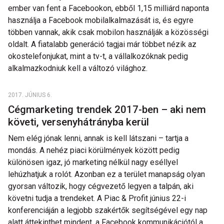
ember van fent a Facebookon, ebből 1,15 milliárd naponta
használja a Facebook mobilalkalmazását is, és egyre
többen vannak, akik csak mobilon használják a közösségi
oldalt. A fiatalabb generáció tagjai már többet nézik az
okostelefonjukat, mint a tv-t, a vállalkozóknak pedig
alkalmazkodniuk kell a változó világhoz.
2017. JÚNIUS 6.
Cégmarketing trendek 2017-ben – aki nem
követi, versenyhátrányba kerül
Nem elég jónak lenni, annak is kell látszani – tartja a
mondás. A nehéz piaci körülmények között pedig
különösen igaz, jó marketing nélkül nagy eséllyel
lehúzhatjuk a rolót. Azonban ez a terület manapság olyan
gyorsan változik, hogy cégvezető legyen a talpán, aki
követni tudja a trendeket. A Piac & Profit június 22-i
konferenciáján a legjobb szakértők segítségével egy nap
alatt áttekinthet mindent, a Facebook kommunikációtól a