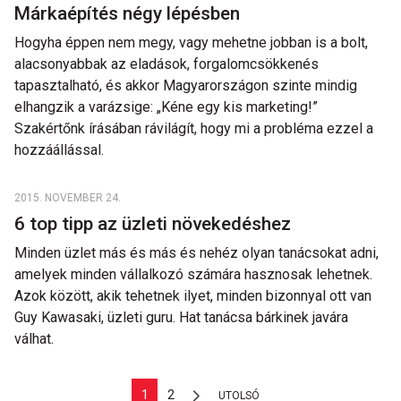
Márkaépítés négy lépésben
Hogyha éppen nem megy, vagy mehetne jobban is a bolt,
alacsonyabbak az eladások, forgalomcsökkenés
tapasztalható, és akkor Magyarországon szinte mindig
elhangzik a varázsige: „Kéne egy kis marketing!”
Szakértőnk írásában rávilágít, hogy mi a probléma ezzel a
hozzáállással.
2015. NOVEMBER 24.
6 top tipp az üzleti növekedéshez
Minden üzlet más és más és nehéz olyan tanácsokat adni,
amelyek minden vállalkozó számára hasznosak lehetnek.
Azok között, akik tehetnek ilyet, minden bizonnyal ott van
Guy Kawasaki, üzleti guru. Hat tanácsa bárkinek javára
válhat.
1
2
UTOLSÓ