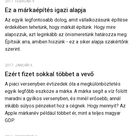
2017. FEBRUÁR 9.
Ez a márkaépítés igazi alapja
Az egyik legfontosabb dolog, amit vállalkozásunk építése
érdekében tehetünk, hogy márkát építünk. Hogy mire
alapozzuk, azt leginkább az önismeretünk határozza meg.
Építsük arra, amiben hiszünk - ez a siker alapja szakértőnk
szerint.
2017. JANUÁR 6.
Ezért fizet sokkal többet a vevő
A piaci versenyben évtizedek óta a megkülönböztetés
egyik legfőbb eszköze a márka. A márka segít a víz fölött
maradni a gyilkos versenyben, és minél erősebb, annál
inkább súlyos pénzeket hoz a cégnek. Hogy mennyit? Az
Apple márkanév például többet ér, mint a teljes magyar
GDP.