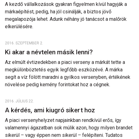
A kezdő vállalkozások gyakran figyelmen kívül hagyják a
márkaépítést, pedig, ha jól csinálják, a biztos jövő
megalapozója lehet. Adunk néhány jó tanácsot a malőrök
elkerülésére.
2016. SZEPTEMBER 2.
Ki akar a névtelen másik lenni?
Az elmúlt évtizedekben a piaci verseny a márkát tette a
megkülönböztetés egyik legfőbb eszközévé. A márka
segít a víz fölött maradni a gyilkos versenyben, értékének
növelése pedig kemény forintokat hoz a cégnek.
2016. JÚLIUS 22.
A kérdés, ami kiugró sikert hoz
A piaci versenyhelyzet napjainkban rendkívül erős, így
valamennyi ágazatban sok múlik azon, hogy milyen brandet
sikerül – vagy éppen nem sikerül – felépíteni. Tudatos