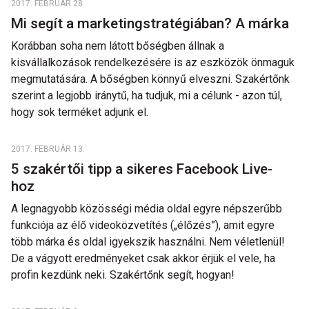
2017. FEBRUÁR 28.
Mi segít a marketingstratégiában? A márka
Korábban soha nem látott bőségben állnak a
kisvállalkozások rendelkezésére is az eszközök önmaguk
megmutatására. A bőségben könnyű elveszni. Szakértőnk
szerint a legjobb iránytű, ha tudjuk, mi a célunk - azon túl,
hogy sok terméket adjunk el.
2017. FEBRUÁR 13.
5 szakértői tipp a sikeres Facebook Live-
hoz
A legnagyobb közösségi média oldal egyre népszerűbb
funkciója az élő videoközvetítés („élőzés”), amit egyre
több márka és oldal igyekszik használni. Nem véletlenül!
De a vágyott eredményeket csak akkor érjük el vele, ha
profin kezdünk neki. Szakértőnk segít, hogyan!