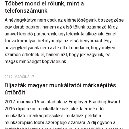
Többet mond el rólunk, mint a
telefonszámunk
A névjegykártya nem csak az elérhetőségeink összegzése
egy darab papíron, hanem az első tőlünk származó tárgy,
amivel leendő partnereink, ügyfeleink találkoznak. Ennél
fogva komolyan befolyásolja az első benyomást. Egy
névjegykártyának nem azt kell elmondania, hogy milyen
számon érhetnek el, hanem azt, hogy jók vagyunk, és
magas minőséget képviselünk.
2017. MÁRCIUS 17.
Díjazták magyar munkáltatói márkaépítés
úttörőit
2017. március 16-án átadták az Employer Branding Award
2016 díjait azon munkáltatóknak, akik kiemelkedő
munkáltatói márkaépítésükkel mutatnak példát a
munkaerőpiac többi szereplője számára. A díj egyben a