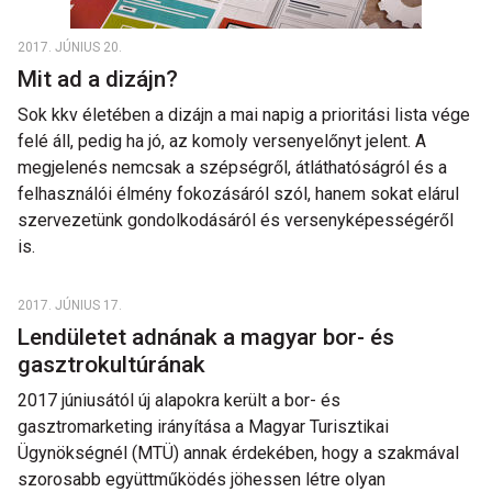
2017. JÚNIUS 20.
Mit ad a dizájn?
Sok kkv életében a dizájn a mai napig a prioritási lista vége
felé áll, pedig ha jó, az komoly versenyelőnyt jelent. A
megjelenés nemcsak a szépségről, átláthatóságról és a
felhasználói élmény fokozásáról szól, hanem sokat elárul
szervezetünk gondolkodásáról és versenyképességéről
is.
2017. JÚNIUS 17.
Lendületet adnának a magyar bor- és
gasztrokultúrának
2017 júniusától új alapokra került a bor- és
gasztromarketing irányítása a Magyar Turisztikai
Ügynökségnél (MTÜ) annak érdekében, hogy a szakmával
szorosabb együttműködés jöhessen létre olyan