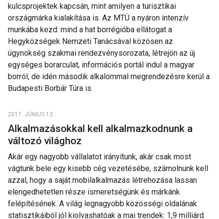
kulcsprojektek kapcsán, mint amilyen a turisztikai
országmárka kialakítása is. Az MTÜ a nyáron intenzív
munkába kezd: mind a hat borrégióba ellátogat a
Hegyközségek Nemzeti Tanácsával közösen az
ügynökség szakmai rendezvénysorozata, létrejön az új
egységes borarculat, információs portál indul a magyar
borról, de idén második alkalommal megrendezésre kerül a
Budapesti Borbár Túra is.
2017. JÚNIUS 13.
Alkalmazásokkal kell alkalmazkodnunk a
változó világhoz
Akár egy nagyobb vállalatot irányítunk, akár csak most
vágtunk bele egy kisebb cég vezetésébe, számolnunk kell
azzal, hogy a saját mobilalkalmazás létrehozása lassan
elengedhetetlen része ismeretségünk és márkánk
felépítésének. A világ legnagyobb közösségi oldalának
statisztikáiból jól kiolvashatóak a mai trendek: 1,9 milliárd