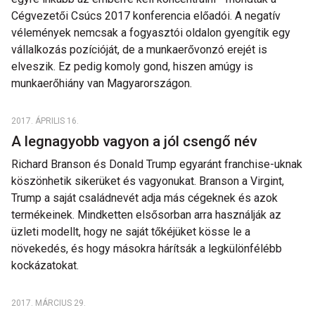
Cégvezetői Csúcs 2017 konferencia előadói. A negatív
vélemények nemcsak a fogyasztói oldalon gyengítik egy
vállalkozás pozícióját, de a munkaerővonzó erejét is
elveszik. Ez pedig komoly gond, hiszen amúgy is
munkaerőhiány van Magyarországon.
2017. ÁPRILIS 16.
A legnagyobb vagyon a jól csengő név
Richard Branson és Donald Trump egyaránt franchise-uknak
köszönhetik sikerüket és vagyonukat. Branson a Virgint,
Trump a saját családnevét adja más cégeknek és azok
termékeinek. Mindketten elsősorban arra használják az
üzleti modellt, hogy ne saját tőkéjüket kösse le a
növekedés, és hogy másokra hárítsák a legkülönfélébb
kockázatokat.
2017. MÁRCIUS 29.