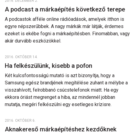
2016. DECEMBER 2.
A podcast a márkaépítés következő terepe
A podcastok afféle online rádióadások, amelyek itthon is
egyre népszerűbbek. A nagy márkák már látják, érdemes
ezeket is ekébe fogni a márkaépítésben. Finomabban, vagy
akár durvább eszközökkel.
2016. OKTÓBER 14.
Ha felkészülünk, kisebb a pofon
Két kulcsfontosságú mutató is azt bizonyítja, hogy a
Samsung egész brandjének megítélése zuhant a mélybe a
visszahívott, felrobbanó csúcstelefonok miatt. Ha egy
ekkora óriást megrenget a hiba, az mindennél jobban
mutatja, megéri felkészülni egy esetleges krízisre.
2016. OKTÓBER 6.
Aknakereső márkaépítéshez kezdőknek