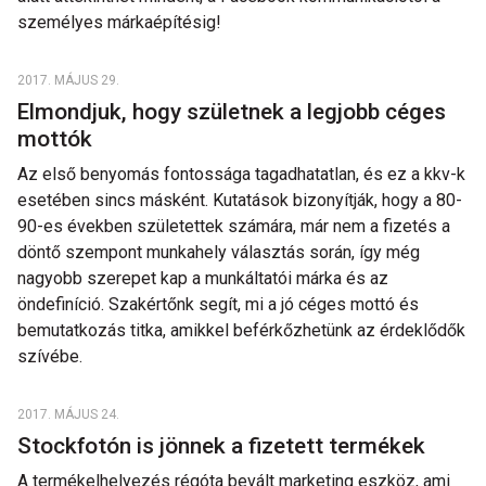
személyes márkaépítésig!
2017. MÁJUS 29.
Elmondjuk, hogy születnek a legjobb céges
mottók
Az első benyomás fontossága tagadhatatlan, és ez a kkv-k
esetében sincs másként. Kutatások bizonyítják, hogy a 80-
90-es években születettek számára, már nem a fizetés a
döntő szempont munkahely választás során, így még
nagyobb szerepet kap a munkáltatói márka és az
öndefiníció. Szakértőnk segít, mi a jó céges mottó és
bemutatkozás titka, amikkel beférkőzhetünk az érdeklődők
szívébe.
2017. MÁJUS 24.
Stockfotón is jönnek a fizetett termékek
A termékelhelyezés régóta bevált marketing eszköz, ami