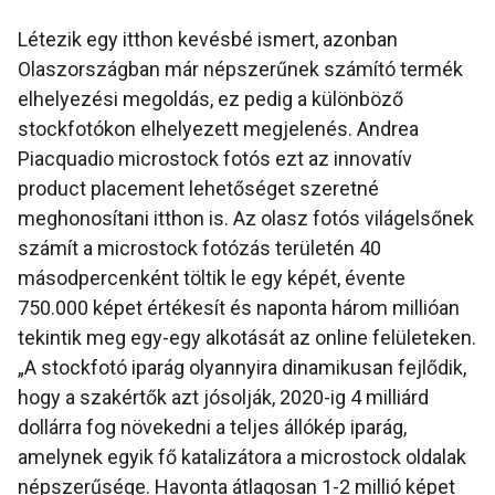
Létezik egy itthon kevésbé ismert, azonban
Olaszországban már népszerűnek számító termék
elhelyezési megoldás, ez pedig a különböző
stockfotókon elhelyezett megjelenés. Andrea
Piacquadio microstock fotós ezt az innovatív
product placement lehetőséget szeretné
meghonosítani itthon is. Az olasz fotós világelsőnek
számít a microstock fotózás területén 40
másodpercenként töltik le egy képét, évente
750.000 képet értékesít és naponta három millióan
tekintik meg egy-egy alkotását az online felületeken.
„A stockfotó iparág olyannyira dinamikusan fejlődik,
hogy a szakértők azt jósolják, 2020-ig 4 milliárd
dollárra fog növekedni a teljes állókép iparág,
amelynek egyik fő katalizátora a microstock oldalak
népszerűsége. Havonta átlagosan 1-2 millió képet