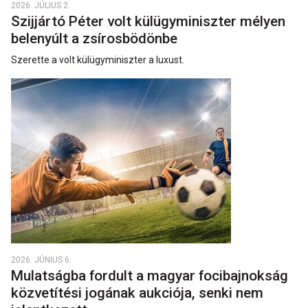
2026. JÚLIUS 2.
Szijjártó Péter volt külügyminiszter mélyen
belenyúlt a zsírosbödönbe
Szerette a volt külügyminiszter a luxust.
2026. JÚNIUS 6.
Mulatságba fordult a magyar focibajnokság
közvetítési jogának aukciója, senki nem