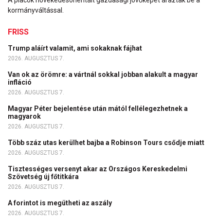
A piacok növekedésorientált gazdasági jövőképet áraztak be a
kormányváltással.
FRISS
Trump aláírt valamit, ami sokaknak fájhat
2026. AUGUSZTUS 7.
Van ok az örömre: a vártnál sokkal jobban alakult a magyar
infláció
2026. AUGUSZTUS 7.
Magyar Péter bejelentése után mától fellélegezhetnek a
magyarok
2026. AUGUSZTUS 7.
Több száz utas kerülhet bajba a Robinson Tours csődje miatt
2026. AUGUSZTUS 7.
Tisztességes versenyt akar az Országos Kereskedelmi
Szövetség új főtitkára
2026. AUGUSZTUS 7.
A forintot is megütheti az aszály
2026. AUGUSZTUS 7.