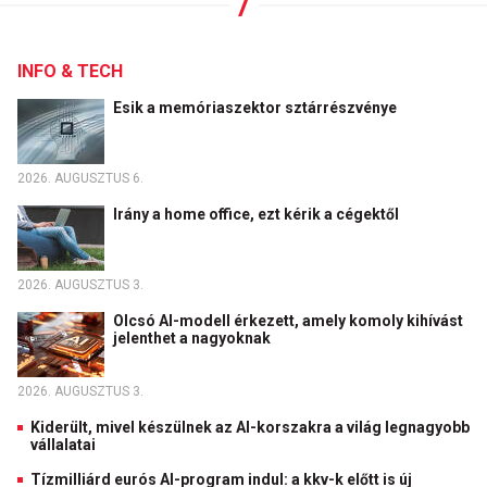
INFO & TECH
Esik a memóriaszektor sztárrészvénye
2026. AUGUSZTUS 6.
Irány a home office, ezt kérik a cégektől
2026. AUGUSZTUS 3.
Olcsó AI-modell érkezett, amely komoly kihívást
jelenthet a nagyoknak
2026. AUGUSZTUS 3.
Kiderült, mivel készülnek az AI-korszakra a világ legnagyobb
vállalatai
Tízmilliárd eurós AI-program indul: a kkv-k előtt is új