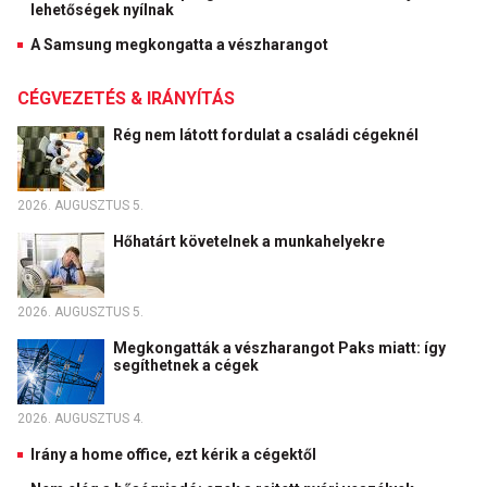
lehetőségek nyílnak
A Samsung megkongatta a vészharangot
CÉGVEZETÉS & IRÁNYÍTÁS
Rég nem látott fordulat a családi cégeknél
2026. AUGUSZTUS 5.
Hőhatárt követelnek a munkahelyekre
2026. AUGUSZTUS 5.
Megkongatták a vészharangot Paks miatt: így
segíthetnek a cégek
2026. AUGUSZTUS 4.
Irány a home office, ezt kérik a cégektől