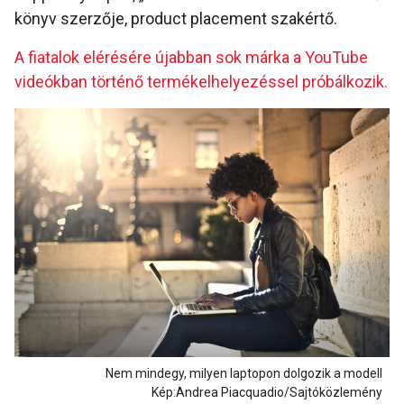
könyv szerzője, product placement szakértő.
A fiatalok elérésére újabban sok márka a YouTube
videókban történő termékelhelyezéssel próbálkozik.
Nem mindegy, milyen laptopon dolgozik a modell
Kép:Andrea Piacquadio/Sajtóközlemény