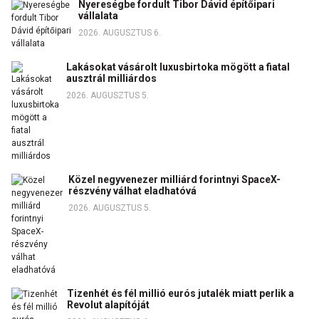
Nyereségbe fordult Tibor Dávid építőipari
vállalata
2026. AUGUSZTUS 6.
Lakásokat vásárolt luxusbirtoka mögött a fiatal
ausztrál milliárdos
2026. AUGUSZTUS 5.
Közel negyvenezer milliárd forintnyi SpaceX-
részvény válhat eladhatóvá
2026. AUGUSZTUS 5.
Tizenhét és fél millió eurós jutalék miatt perlik a
Revolut alapítóját