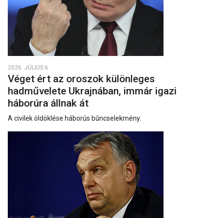
2026. JÚLIUS 6.
Véget ért az oroszok különleges
hadművelete Ukrajnában, immár igazi
háborúra állnak át
A civilek öldöklése háborús bűncselekmény.