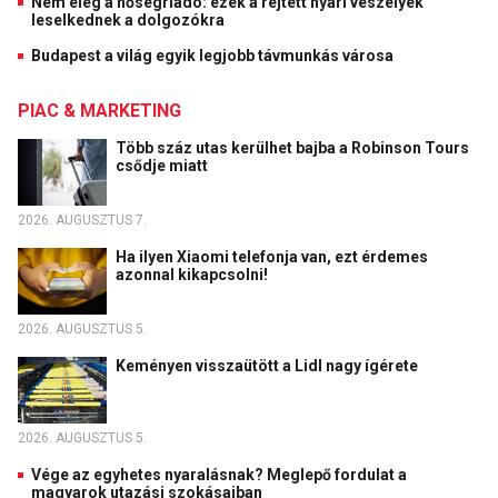
Nem elég a hőségriadó: ezek a rejtett nyári veszélyek
leselkednek a dolgozókra
Budapest a világ egyik legjobb távmunkás városa
PIAC & MARKETING
Több száz utas kerülhet bajba a Robinson Tours
csődje miatt
2026. AUGUSZTUS 7.
Ha ilyen Xiaomi telefonja van, ezt érdemes
azonnal kikapcsolni!
2026. AUGUSZTUS 5.
Keményen visszaütött a Lidl nagy ígérete
2026. AUGUSZTUS 5.
Vége az egyhetes nyaralásnak? Meglepő fordulat a
magyarok utazási szokásaiban