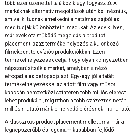
több ezer üzenettel találkozik egy fogyasztó. A
márkáknak alternatív megoldások után kell nézniük,
amivel ki tudnak emelkedni a hatalmas zajból és
meg tudják különböztetni magukat. Az egyik ilyen,
már évek óta működő megoldás a product
placement, azaz termékelhelyezés a különböző
filmekben, televíziós produkciókban. Ezen
termékelhelyezések célja, hogy olyan környezetben
népszerűsítsék a márkát, amelyben a néző
elfogadja és befogadja azt. Egy-egy jól eltalált
termékelhelyezéssel az adott film vagy műsor
kapcsán nemzetközi színtéren több milliós elérést
lehet produkálni, míg itthon a több százezres netán
milliós mutató már kiemelkedő elérésnek mondható.
A klasszikus product placement mellett, ma már a
legnépszerűbb és legdinamikusabban fejlődő