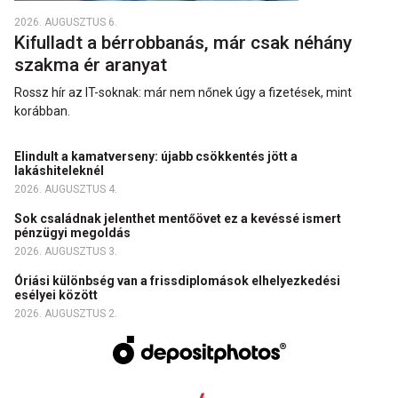
2026. AUGUSZTUS 6.
Kifulladt a bérrobbanás, már csak néhány
szakma ér aranyat
Rossz hír az IT-soknak: már nem nőnek úgy a fizetések, mint
korábban.
Elindult a kamatverseny: újabb csökkentés jött a
lakáshiteleknél
2026. AUGUSZTUS 4.
Sok családnak jelenthet mentőövet ez a kevéssé ismert
pénzügyi megoldás
2026. AUGUSZTUS 3.
Óriási különbség van a frissdiplomások elhelyezkedési
esélyei között
2026. AUGUSZTUS 2.