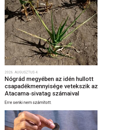
2026. AUGUSZTUS 4.
Nógrád megyében az idén hullott
csapadékmennyisége vetekszik az
Atacama‑sivatag számaival
Erre senki nem számított.