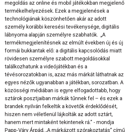
megoldás az online és mobil játékokban megjelenő
termékelhelyezések. Ezek a megjelenések a
technológiának köszönhetően akár az adott
személy korábbi keresési tevékenysége, digitális
lábnyoma alapján személyre szabhatók. „A
termékmegjelenítésnek az elmúlt években új és új
formái bukkantak elő: a digitális kapcsolódás miatt
rövidesen személyre szabott megoldásokkal
találkozhatunk a videójátékban és a
tévésorozatokban is, azaz más márkát láthatnak az
egyes nézők ugyanabban a játékban, sorozatban. A
közösségi médiában is egyre elfogadottabb, hogy
sztárok posztjaiban márkák tűnnek fel – és ezek a
brandek nyilván felkeltik a követők érdeklődését,
hiszen nem véletlenül lájkolták az adott sztárt,
hanem mert mintaként tekintenek rá.” - mondja
Papp-Váry Árpád, „A márkázott szórakoztatás” című