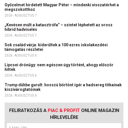
Győzelmet hirdetett Magyar Péter – mindenki visszatérhet a
megszokotthoz
2026. AUGUSZTUS 7.
„Kevésen múlt a katasztrófa” – szintet léphetett az orosz
hibrid hadviselés
2026. AUGUSZTUS 7.
Sok család várja: kiderültek a 100 ezres iskolakezdési
támogatás részletei
2026. AUGUSZTUS 6.
Lipcsei drónügy: nem egészen úgy történt, ahogy először
hitték
2026. AUGUSZTUS 6.
Trump dühbe gurult: hosszú börtönt ígér a hadsereg titkainak
kiszivárogtatóinak
2026. AUGUSZTUS 6.
FELIRATKOZÁS A
PIAC & PROFIT
ONLINE MAGAZIN
HÍRLEVELÉRE