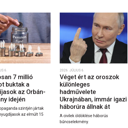
US 6.
2026. JÚLIUS 6.
san 7 millió
Véget ért az oroszok
ot buktak a
különleges
íjasok az Orbán-
hadművelete
ny idején
Ukrajnában, immár igazi
háborúra állnak át
opaganda szintjén jártak
nyugdíjasok az elmúlt 15
A civilek öldöklése háborús
bűncselekmény.