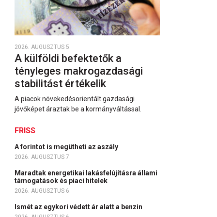
2026. AUGUSZTUS 5.
A külföldi befektetők a
tényleges makrogazdasági
stabilitást értékelik
A piacok növekedésorientált gazdasági
jövőképet áraztak be a kormányváltással.
FRISS
A forintot is megütheti az aszály
2026. AUGUSZTUS 7.
Maradtak energetikai lakásfelújításra állami
támogatások és piaci hitelek
2026. AUGUSZTUS 6.
Ismét az egykori védett ár alatt a benzin