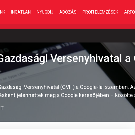
INK
INGATLAN
NYUGDÍJ
ADÓZÁS
PROFI ELEMZÉSEK
ÁRFO
a Gazdasági Versenyhivatal a
 a Gazdasági Versenyhivatal (GVH) a Google-lal szemben.
etésként jelenhettek meg a Google keresőjében – közölte
IT