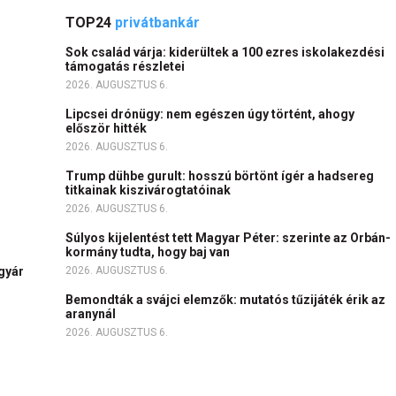
TOP24
privátbankár
Sok család várja: kiderültek a 100 ezres iskolakezdési
támogatás részletei
2026. AUGUSZTUS 6.
Lipcsei drónügy: nem egészen úgy történt, ahogy
először hitték
2026. AUGUSZTUS 6.
Trump dühbe gurult: hosszú börtönt ígér a hadsereg
titkainak kiszivárogtatóinak
2026. AUGUSZTUS 6.
Súlyos kijelentést tett Magyar Péter: szerinte az Orbán-
kormány tudta, hogy baj van
igyár
2026. AUGUSZTUS 6.
Bemondták a svájci elemzők: mutatós tűzijáték érik az
aranynál
2026. AUGUSZTUS 6.