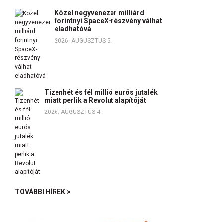
Közel negyvenezer milliárd
forintnyi SpaceX-részvény válhat
eladhatóvá
2026. AUGUSZTUS 5.
Tizenhét és fél millió eurós jutalék
miatt perlik a Revolut alapítóját
2026. AUGUSZTUS 4.
TOVÁBBI HÍREK >