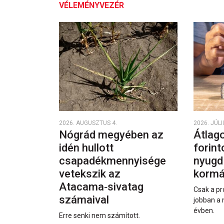
VÉLEMÉNYVEZÉR
2026. AUGUSZTUS 4.
2026. JÚLI
Nógrád megyében az
Átlago
idén hullott
forint
csapadékmennyisége
nyugd
vetekszik az
kormá
Atacama‑sivatag
Csak a pr
számaival
jobban a 
évben.
Erre senki nem számított.