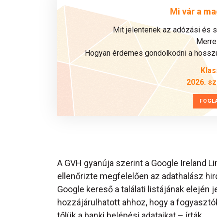
Mi vár a ma
Mit jelentenek az adózási és 
Merre 
Hogyan érdemes gondolkodni a hosszú 
Klas
2026. s
FOGL
A GVH gyanúja szerint a Google Ireland L
ellenőrizte megfelelően az adathalász hird
Google kereső a találati listájának elejé
hozzájárulhatott ahhoz, hogy a fogyasztó
tőlük a banki belépési adataikat – írták.