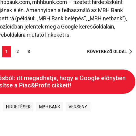
mhbbauk.com, mhhbunk.com – fizetett hirdetésként
stájának élén. Amennyiben a felhasználó az MBH Bank
ett rá (például: „MBH Bank belépés”, „MBH netbank”),
zícióban jelentek meg a Google keresőoldalain,
boldalára mutató linkeket is.
1
2
3
KÖVETKEZŐ OLDAL
ásból: itt megadhatja, hogy a Google előnyben
ítse a Piac&Profit cikkeit!
HIRDETÉSEK
MBH BANK
VERSENY