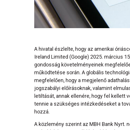
A hivatal észlelte, hogy az amerikai óriás
Ireland Limited (Google) 2025. március 
gondosság követelményeinek megfelelően 
működtetése során. A globális technológia
megfelelően, hogy a megjelenő adathalász
jogszabályi előírásoknak, valamint elmula
letiltását, annak ellenére, hogy fel kelle
tennie a szükséges intézkedéseket a to
hozzá.
A közlemény szerint az MBH Bank Nyrt. ne