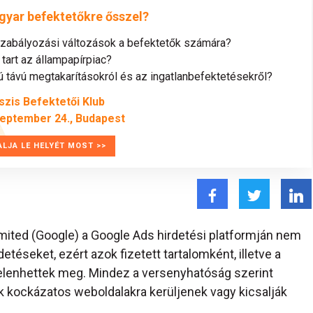
gyar befektetőkre ősszel?
szabályozási változások a befektetők számára?
tart az állampapírpiac?
távú megtakarításokról és az ingatlanbefektetésekről?
szis Befektetői Klub
zeptember 24., Budapest
ALJA LE HELYÉT MOST >>
imited (Google) a Google Ads hirdetési platformján nem
etéseket, ezért azok fizetett tartalomként, illetve a
n jelenhettek meg. Mindez a versenyhatóság szerint
k kockázatos weboldalakra kerüljenek vagy kicsalják