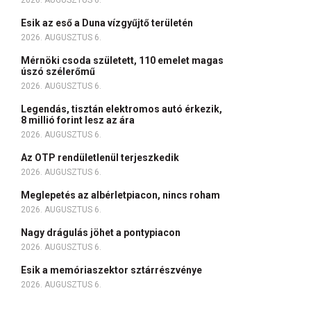
2026. AUGUSZTUS 6.
Esik az eső a Duna vízgyűjtő területén
2026. AUGUSZTUS 6.
Mérnöki csoda született, 110 emelet magas
úszó szélerőmű
2026. AUGUSZTUS 6.
Legendás, tisztán elektromos autó érkezik,
8 millió forint lesz az ára
2026. AUGUSZTUS 6.
Az OTP rendületlenül terjeszkedik
2026. AUGUSZTUS 6.
Meglepetés az albérletpiacon, nincs roham
2026. AUGUSZTUS 6.
Nagy drágulás jöhet a pontypiacon
2026. AUGUSZTUS 6.
Esik a memóriaszektor sztárrészvénye
2026. AUGUSZTUS 6.