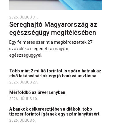
2026. JÚLIUS 31.
Sereghajtó Magyarország az
egészségügy megítélésében
Egy felmérés szerint a megkérdezettek 27
százaléka elégedett a magyar
egészségüggyel.
Több mint 2 millió forintot is spórolhatnak az
első lakásvásárlók egy jó bankválasztással
2026. JÚLIUS 27.
Mérföldkő az űrversenyben
2026. JÚLIUS 10.
A bankok célkeresztjében a diákok, több
tízezer forintot ígérnek egy számlanyitásért
2026. JÚLIUS 6.