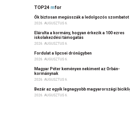
TOP24
m
for
Ők biztosan megússzák a ledolgozós szombatot
2026. AUGUSZTUS 6.
Elárulta a kormány, hogyan érkezik a 100 ezres
iskolakezdési támogatás
2026. AUGUSZTUS 6.
Fordulat a lipcsei drónügyben
2026. AUGUSZTUS 6.
Magyar Péter keményen nekiment az Orbán-
kormánynak
2026. AUGUSZTUS 6.
Bezár az egyik legnagyobb magyarországi bicikl
2026. AUGUSZTUS 6.