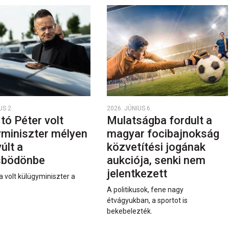
US 2.
2026. JÚNIUS 6.
rtó Péter volt
Mulatságba fordult a
yminiszter mélyen
magyar focibajnokság
últ a
közvetítési jogának
sbödönbe
aukciója, senki nem
jelentkezett
a volt külügyminiszter a
A politikusok, fene nagy
étvágyukban, a sportot is
bekebelezték.