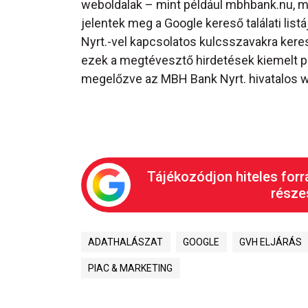
weboldalak – mint például mbhbank.nu, 
jelentek meg a Google kereső találati li
Nyrt.-vel kapcsolatos kulcsszavakra keres
ezek a megtévesztő hirdetések kiemelt po
megelőzve az MBH Bank Nyrt. hivatalos we
Tájékozódjon hiteles forr
részes
ADATHALÁSZAT
GOOGLE
GVH ELJÁRÁS
PIAC & MARKETING