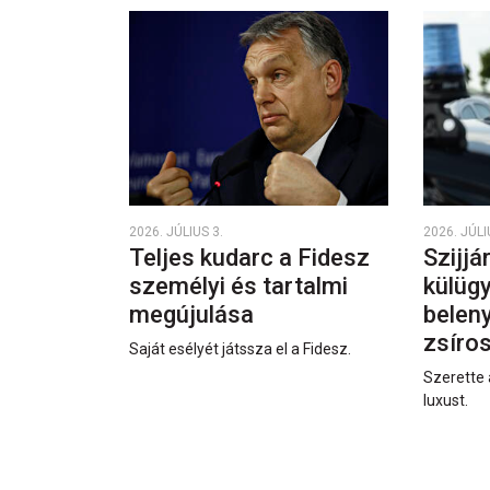
2026. JÚLIUS 3.
2026. JÚLI
Teljes kudarc a Fidesz
Szijjá
személyi és tartalmi
külüg
megújulása
beleny
zsíro
Saját esélyét játssza el a Fidesz.
Szerette 
luxust.