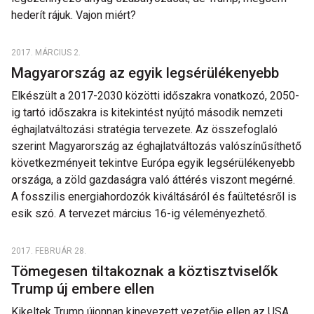
hederít rájuk. Vajon miért?
2017. MÁRCIUS 2.
Magyarország az egyik legsérülékenyebb
Elkészült a 2017-2030 közötti időszakra vonatkozó, 2050-
ig tartó időszakra is kitekintést nyújtó második nemzeti
éghajlatváltozási stratégia tervezete. Az összefoglaló
szerint Magyarország az éghajlatváltozás valószínűsíthető
következményeit tekintve Európa egyik legsérülékenyebb
országa, a zöld gazdaságra való áttérés viszont megérné.
A fosszilis energiahordozók kiváltásáról és faültetésről is
esik szó. A tervezet március 16-ig véleményezhető.
2017. FEBRUÁR 28.
Tömegesen tiltakoznak a köztisztviselők
Trump új embere ellen
Kikeltek Trump újonnan kinevezett vezetője ellen az USA