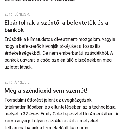
2016. JÚNIUS 4.
Elpártolnak a széntől a befektetők és a
bankok
Erősödik a klímatudatos divestment-mozgalom, vagyis
hogy a befektetők kivonják tőkéjüket a fosszilis
érdekeltségekből. De nem emberbaráti szándékból. A
bankok ugyanis a csőd szélén álló olajcégekben még
üzletet látnak.
2016. ÁPRILIS 5.
Még a széndioxid sem szemét!
Forradalmi áttörést jelent az üvegházgázok
ártalmatlanításában és eltüntetésében az a technológia,
melyet a 32 éves Emily Cole fejlesztett ki Amerikában. A
káros anyagot olyan gázokká alakítja, melyeket
felhasználhatunk a termékelőállítás során.