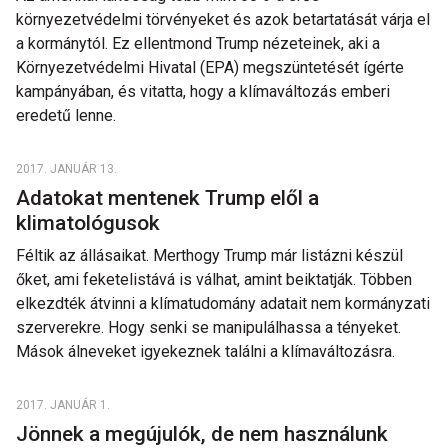
környezetvédelmi törvényeket és azok betartatását várja el
a kormánytól. Ez ellentmond Trump nézeteinek, aki a
Környezetvédelmi Hivatal (EPA) megszüntetését ígérte
kampányában, és vitatta, hogy a klímaváltozás emberi
eredetű lenne.
2017. JANUÁR 13.
Adatokat mentenek Trump elől a
klimatológusok
Féltik az állásaikat. Merthogy Trump már listázni készül
őket, ami feketelistává is válhat, amint beiktatják. Többen
elkezdték átvinni a klímatudomány adatait nem kormányzati
szerverekre. Hogy senki se manipulálhassa a tényeket.
Mások álneveket igyekeznek találni a klímaváltozásra.
2017. JANUÁR 1.
Jönnek a megújulók, de nem használunk