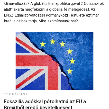
klímaváltozás? A globális klímapolitika „jóval 2 Celsius-fok
alatt” akarta megfékezni a globális felmelegedést. Az
ENSZ Éghajlat-változási Kormányközi Testülete ezt már
irreális célnak tartja. Mire számíthatunk hát?
2018. MÁRCIUS 2.
Fosszilis adókkal pótolhatná az EU a
Brexitből eredő bevételkiesést