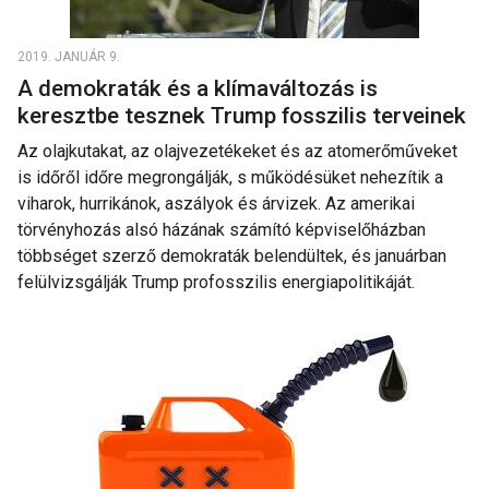
2019. JANUÁR 9.
A demokraták és a klímaváltozás is
keresztbe tesznek Trump fosszilis terveinek
Az olajkutakat, az olajvezetékeket és az atomerőműveket
is időről időre megrongálják, s működésüket nehezítik a
viharok, hurrikánok, aszályok és árvizek. Az amerikai
törvényhozás alsó házának számító képviselőházban
többséget szerző demokraták belendültek, és januárban
felülvizsgálják Trump profosszilis energiapolitikáját.