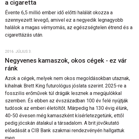
a cigaretta
Évente 6,5 millió ember idő előtti halálát okozza a
szennyezett levegő, amivel ez a negyedik legnagyobb
halálok a magas vérnyomás, az egészségtelen étrend és a
cigarettázás után.
2016. JÚLIUS 3.
Negyvenes kamaszok, okos cégek - ez vár
ránk
Azok a cégek, melyek nem okos megoldásokban utaznak,
kihalnak Brett King futurológus jóslata szerint. 2025-re a
fosszilis erőművek túl drágák lesznek a megújulókkal
szemben. És ebben az évszázadban 100 év felé nyújtják
tudósok az emberi életöltőt. Márpedig ha 130 évig élünk,
40-50 évesen még kamaszként kísérletezgetünk, ettől
pedig jócskán átalakul a társadalom. A brit jövőkutató
előadását a CIB Bank szakmai rendezvényén hallgattuk
meg.