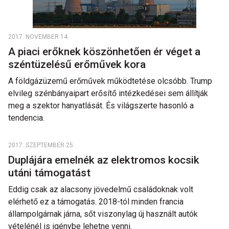
2017. NOVEMBER 14.
A piaci erőknek köszönhetően ér véget a
széntüzelésű erőművek kora
A földgázüzemű erőművek működtetése olcsóbb. Trump
elvileg szénbányaipart erősítő intézkedései sem állítják
meg a szektor hanyatlását. És világszerte hasonló a
tendencia.
2017. SZEPTEMBER 25.
Duplájára emelnék az elektromos kocsik
utáni támogatást
Eddig csak az alacsony jövedelmű családoknak volt
elérhető ez a támogatás. 2018-tól minden francia
állampolgárnak járna, sőt viszonylag új használt autók
vételénél is igénybe lehetne venni.