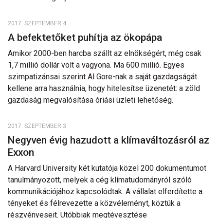
2017. SZEPTEMBER 4.
A befektetőket puhítja az ökopápa
Amikor 2000-ben harcba szállt az elnökségért, még csak
1,7 millió dollár volt a vagyona. Ma 600 millió. Egyes
szimpatizánsai szerint Al Gore-nak a saját gazdagságát
kellene arra használnia, hogy hitelesítse üzenetét: a zöld
gazdaság megvalósítása óriási üzleti lehetőség.
2017. SZEPTEMBER 3.
Negyven évig hazudott a klímaváltozásról az
Exxon
A Harvard University két kutatója közel 200 dokumentumot
tanulmányozott, melyek a cég klímatudományról szóló
kommunikációjához kapcsolódtak. A vállalat elferdítette a
tényeket és félrevezette a közvéleményt, köztük a
részvényeseit. Utóbbiak megtévesztése