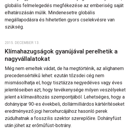
globális felmelegedés megfékezése az emberiség saját
elhatározásán múlik. Mindenesetre globális
megállapodásra és hihetetlen gyors cselekvésre van
szükség.
2015. DECEMBER 13.
Klímahazugságok gyanújával perelhetik a
nagyvállalatokat
Még nem emeltek vádat, de ha megtörténik, az alighanem
precedensértékű lehet: ezután tőzsdei cég nem
mismásolhatja el, hogy tisztázza negyedéves vagy éves
jelentéseiben azt, hogy tevékenysége milyen veszélyeket
jelent a klímaváltozás szempontjából. Lehetséges, hogy a
dohányipar 90-es évekbeli, dollármilliárdos kártérítéseket
eredményező jogi hercehurcájához hasonló perek
zúdulhatnak a fosszilis szektor szereplőire. Dohányfüst
után jöhet az erőműfüst-botrány.