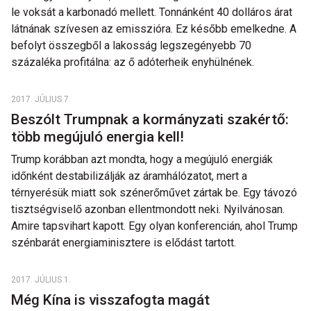
le voksát a karbonadó mellett. Tonnánként 40 dolláros árat
látnának szívesen az emisszióra. Ez később emelkedne. A
befolyt összegből a lakosság legszegényebb 70
százaléka profitálna: az ő adóterheik enyhülnének.
2017. JÚLIUS 7.
Beszólt Trumpnak a kormányzati szakértő:
több megújuló energia kell!
Trump korábban azt mondta, hogy a megújuló energiák
időnként destabilizálják az áramhálózatot, mert a
térnyerésük miatt sok szénerőművet zártak be. Egy távozó
tisztségviselő azonban ellentmondott neki. Nyilvánosan.
Amire tapsvihart kapott. Egy olyan konferencián, ahol Trump
szénbarát energiaminisztere is elődást tartott.
2017. JÚLIUS 1.
Még Kína is visszafogta magát