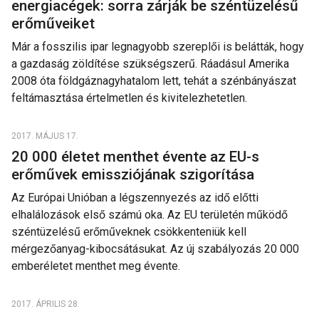
energiacégek: sorra zárják be széntüzelésű
erőműveiket
Már a fosszilis ipar legnagyobb szereplői is belátták, hogy
a gazdaság zöldítése szükségszerű. Ráadásul Amerika
2008 óta földgáznagyhatalom lett, tehát a szénbányászat
feltámasztása értelmetlen és kivitelezhetetlen.
2017. MÁJUS 17.
20 000 életet menthet évente az EU-s
erőművek emissziójának szigorítása
Az Európai Unióban a légszennyezés az idő előtti
elhalálozások első számú oka. Az EU területén működő
széntüzelésű erőműveknek csökkenteniük kell
mérgezőanyag-kibocsátásukat. Az új szabályozás 20 000
emberéletet menthet meg évente.
2017. ÁPRILIS 28.