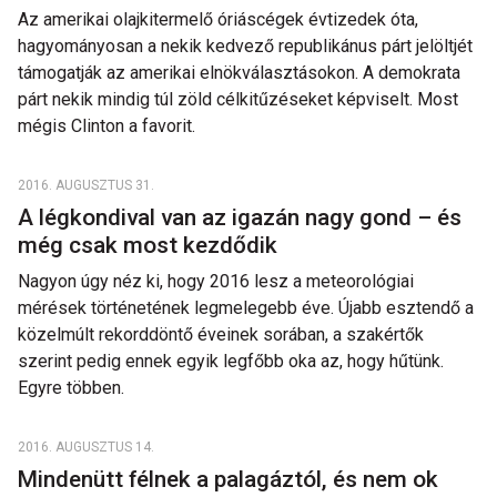
Az amerikai olajkitermelő óriáscégek évtizedek óta,
hagyományosan a nekik kedvező republikánus párt jelöltjét
támogatják az amerikai elnökválasztásokon. A demokrata
párt nekik mindig túl zöld célkitűzéseket képviselt. Most
mégis Clinton a favorit.
2016. AUGUSZTUS 31.
A légkondival van az igazán nagy gond – és
még csak most kezdődik
Nagyon úgy néz ki, hogy 2016 lesz a meteorológiai
mérések történetének legmelegebb éve. Újabb esztendő a
közelmúlt rekorddöntő éveinek sorában, a szakértők
szerint pedig ennek egyik legfőbb oka az, hogy hűtünk.
Egyre többen.
2016. AUGUSZTUS 14.
Mindenütt félnek a palagáztól, és nem ok