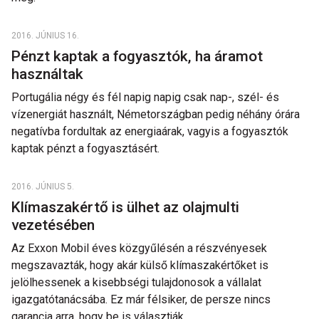
2016. JÚNIUS 16.
Pénzt kaptak a fogyasztók, ha áramot
használtak
Portugália négy és fél napig napig csak nap-, szél- és
vízenergiát használt, Németországban pedig néhány órára
negatívba fordultak az energiaárak, vagyis a fogyasztók
kaptak pénzt a fogyasztásért.
2016. JÚNIUS 5.
Klímaszakértő is ülhet az olajmulti
vezetésében
Az Exxon Mobil éves közgyűlésén a részvényesek
megszavazták, hogy akár külső klímaszakértőket is
jelölhessenek a kisebbségi tulajdonosok a vállalat
igazgatótanácsába. Ez már félsiker, de persze nincs
garancia arra, hogy be is választják.