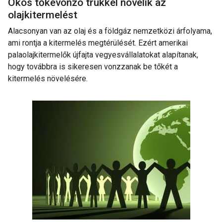
Okos tőkevonzó trükkel növelik az
olajkitermelést
Alacsonyan van az olaj és a földgáz nemzetközi árfolyama,
ami rontja a kitermelés megtérülését. Ezért amerikai
palaolajkitermelők újfajta vegyesvállalatokat alapítanak,
hogy továbbra is sikeresen vonzzanak be tőkét a
kitermelés növelésére.