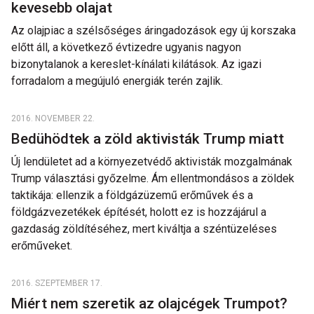
kevesebb olajat
Az olajpiac a szélsőséges áringadozások egy új korszaka
előtt áll, a következő évtizedre ugyanis nagyon
bizonytalanok a kereslet-kínálati kilátások. Az igazi
forradalom a megújuló energiák terén zajlik.
2016. NOVEMBER 22.
Bedühödtek a zöld aktivisták Trump miatt
Új lendületet ad a környezetvédő aktivisták mozgalmának
Trump választási győzelme. Ám ellentmondásos a zöldek
taktikája: ellenzik a földgázüzemű erőművek és a
földgázvezetékek építését, holott ez is hozzájárul a
gazdaság zöldítéséhez, mert kiváltja a széntüzeléses
erőműveket.
2016. SZEPTEMBER 17.
Miért nem szeretik az olajcégek Trumpot?