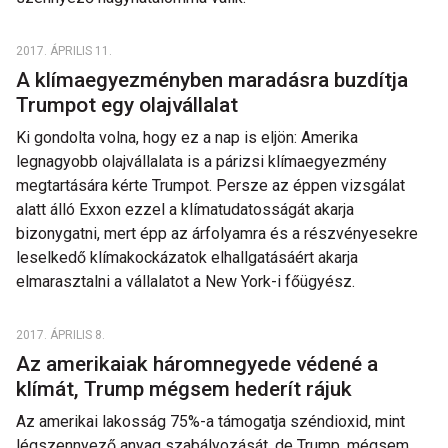
2017. ÁPRILIS 11.
A klímaegyezményben maradásra buzdítja
Trumpot egy olajvállalat
Ki gondolta volna, hogy ez a nap is eljön: Amerika
legnagyobb olajvállalata is a párizsi klímaegyezmény
megtartására kérte Trumpot. Persze az éppen vizsgálat
alatt álló Exxon ezzel a klímatudatosságát akarja
bizonygatni, mert épp az árfolyamra és a részvényesekre
leselkedő klímakockázatok elhallgatásáért akarja
elmarasztalni a vállalatot a New York-i főügyész.
2017. ÁPRILIS 8.
Az amerikaiak háromnegyede védené a
klímát, Trump mégsem hederít rájuk
Az amerikai lakosság 75%-a támogatja széndioxid, mint
légszennyező anyag szabályozását, de Trump, mégsem