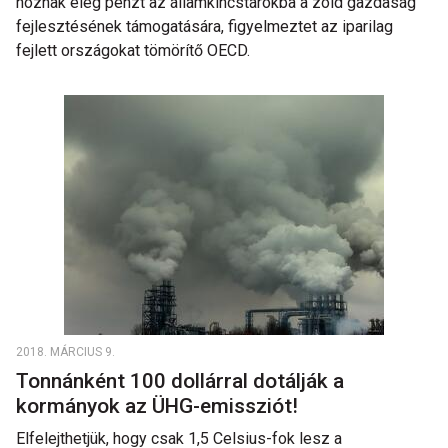
hoznak elég pénzt az államkincstárokba a zöld gazdaság
fejlesztésének támogatására, figyelmeztet az iparilag
fejlett országokat tömörítő OECD.
2018. MÁRCIUS 9.
Tonnánként 100 dollárral dotálják a
kormányok az ÜHG-emissziót!
Elfelejthetjük, hogy csak 1,5 Celsius-fok lesz a