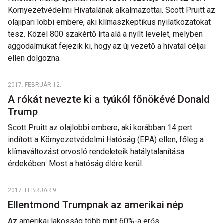
Környezetvédelmi Hivatalának alkalmazottai. Scott Pruitt az
olajipari lobbi embere, aki klímaszkeptikus nyilatkozatokat
tesz. Közel 800 szakértő írta alá a nyílt levelet, melyben
aggodalmukat fejezik ki, hogy az új vezető a hivatal céljai
ellen dolgozna.
2017. FEBRUÁR 12.
A rókát nevezte ki a tyúkól főnökévé Donald
Trump
Scott Pruitt az olajlobbi embere, aki korábban 14 pert
indított a Környezetvédelmi Hatóság (EPA) ellen, főleg a
klímaváltozást orvosló rendeleteik hatálytalanítása
érdekében. Most a hatóság élére kerül.
2017. FEBRUÁR 9.
Ellentmond Trumpnak az amerikai nép
Az amerikai lakosság több mint 60%-a erős