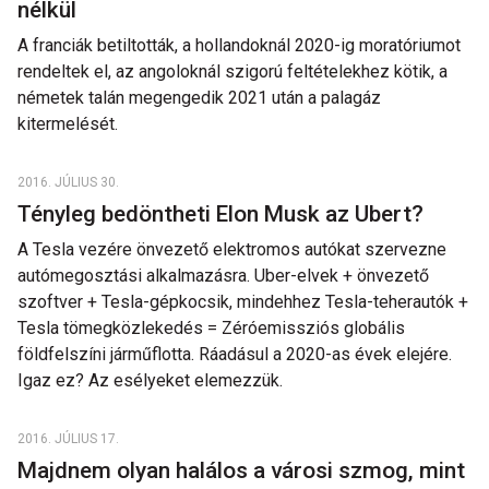
nélkül
A franciák betiltották, a hollandoknál 2020-ig moratóriumot
rendeltek el, az angoloknál szigorú feltételekhez kötik, a
németek talán megengedik 2021 után a palagáz
kitermelését.
2016. JÚLIUS 30.
Tényleg bedöntheti Elon Musk az Ubert?
A Tesla vezére önvezető elektromos autókat szervezne
autómegosztási alkalmazásra. Uber-elvek + önvezető
szoftver + Tesla-gépkocsik, mindehhez Tesla-teherautók +
Tesla tömegközlekedés = Zéróemissziós globális
földfelszíni járműflotta. Ráadásul a 2020-as évek elejére.
Igaz ez? Az esélyeket elemezzük.
2016. JÚLIUS 17.
Majdnem olyan halálos a városi szmog, mint