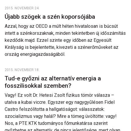
2015. NOVEMBER 24.
Újabb szögek a szén koporsójába
Azzal, hogy az OECD a múlt héten hivatalosan is búcsút
intett a szénkorszaknak, minden tekintetben új időszámítás
kezdődik majd. Ezzel szinte egy időben az Egyesült
Királyság is bejelentette, kivezeti a szénerőműveket az
ország energiagazdaságából.
2015. NOVEMBER 18.
Tud-e győzni az alternatív energia a
fosszilisokkal szemben?
Vagy! Ez volt Dr. Hetesi Zsolt fizikus tömör válasza –
utalva a kubai viccre. Egyszer egy nagygyűlésen Fidel
Castro felszólította a hallgatóságot: válasszatok:
szocializmus vagy halál? Mire a tömeg üvöltötte: vagy!
Nos, a PTE KTK tudományos főmunkatársa szerint
győzhetne az alternatív, de nincs jelentősége, mert olyan