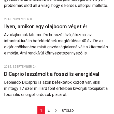
problémák előtt áll a világ, hogy e kérdés eltörpül mellette.
2015. NOVEMBER 8.
Ilyen, amikor egy olajboom véget ér
Az olajhomok kitermelés hosszú távú játszma: az
infrastrukturális befektetések megtérülése 40 év. De az
olajár csökkenése miatt gazdaságtalanná vált a kitermelés
e módja. Ami rendkívül környezetszennyező is.
2015. SZEPTEMBER 24.
DiCaprio leszámolt a fosszilis energiával
Leonardo DiCaprio is azon befektetők között van, akik
mintegy 17 ezer milliárd font értékben kivonják tőkéjüket a
fosszilis energiahordozók piacáról.
1
2
UTOLSÓ