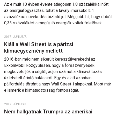
Az elmúlt 10 évben évente átlagosan 1,8 százalékkal nőtt
az energiafogyasztás, tehát a tavalyi mérsékelt, 1
százalékos növekedés biztató jel. Még jobb hír, hogy ebből
0,33 százalékért a megújuló energiák voltak felelősek.
2017. JÚNIUS 7.
Kiáll a Wall Street is a párizsi
klímaegyezmény mellett
2016-ban még nem sikerült keresztülverekedni az
ExxonMobil közgyűlésén, hogy a főrészvényesek
megköveteljék a cégtől, adjon számot a klímaváltozás
üzletvitelt érintő hatásairól. Egy év alatt azonban
pálfordulás történt a nagy Wall Street-i alapoknál. Most már
elismerik a klímatudatosság fontosságát.
2017. JÚNIUS 3.
Nem hallgatnak Trumpra az amerikai