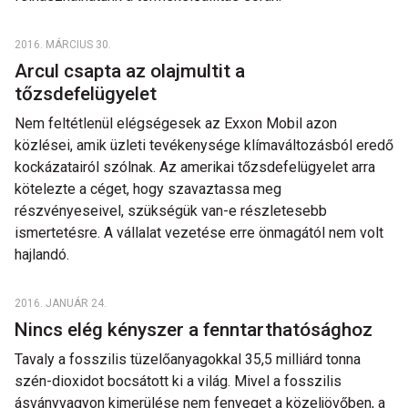
2016. MÁRCIUS 30.
Arcul csapta az olajmultit a
tőzsdefelügyelet
Nem feltétlenül elégségesek az Exxon Mobil azon
közlései, amik üzleti tevékenysége klímaváltozásból eredő
kockázatairól szólnak. Az amerikai tőzsdefelügyelet arra
kötelezte a céget, hogy szavaztassa meg
részvényeseivel, szükségük van-e részletesebb
ismertetésre. A vállalat vezetése erre önmagától nem volt
hajlandó.
2016. JANUÁR 24.
Nincs elég kényszer a fenntarthatósághoz
Tavaly a fosszilis tüzelőanyagokkal 35,5 milliárd tonna
szén-dioxidot bocsátott ki a világ. Mivel a fosszilis
ásványvagyon kimerülése nem fenyeget a közeljövőben, a