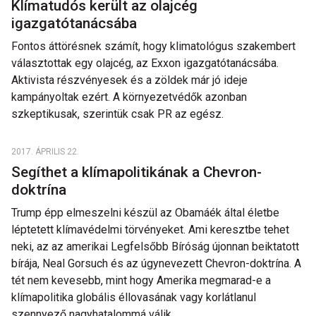
Klímatudós került az olajcég
igazgatótanácsába
Fontos áttörésnek számít, hogy klimatológus szakembert
választottak egy olajcég, az Exxon igazgatótanácsába.
Aktivista részvényesek és a zöldek már jó ideje
kampányoltak ezért. A környezetvédők azonban
szkeptikusak, szerintük csak PR az egész.
2017. ÁPRILIS 22.
Segíthet a klímapolitikának a Chevron-
doktrína
Trump épp elmeszelni készül az Obamáék által életbe
léptetett klímavédelmi törvényeket. Ami keresztbe tehet
neki, az az amerikai Legfelsőbb Bíróság újonnan beiktatott
bírája, Neal Gorsuch és az úgynevezett Chevron-doktrína. A
tét nem kevesebb, mint hogy Amerika megmarad-e a
klímapolitika globális éllovasának vagy korlátlanul
szennyező nagyhatalommá válik.