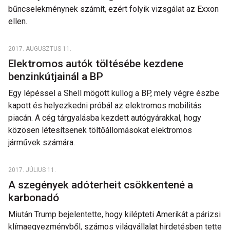
bűncselekménynek számít, ezért folyik vizsgálat az Exxon
ellen.
2017. AUGUSZTUS 11.
Elektromos autók töltésébe kezdene
benzinkútjainál a BP
Egy lépéssel a Shell mögött kullog a BP, mely végre észbe
kapott és helyezkedni próbál az elektromos mobilitás
piacán. A cég tárgyalásba kezdett autógyárakkal, hogy
közösen létesítsenek töltőállomásokat elektromos
járművek számára.
2017. JÚLIUS 11.
A szegények adóterheit csökkentené a
karbonadó
Miután Trump bejelentette, hogy kilépteti Amerikát a párizsi
klímaegyezményből, számos világvállalat hirdetésben tette