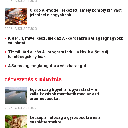
2026. AUGUSZTUS 3.
Olcsó AI-modell érkezett, amely komoly kihívást
jelenthet a nagyoknak
2026. AUGUSZTUS 3.
Kiderült, mivel készülnek az AI-korszakra a világ legnagyobb
vállalatai
Tízmilliárd eurós AI-program indul: a kkv-k előtt is új
lehetőségek nyílnak
A Samsung megkongatta a vészharangot
CÉGVEZETÉS & IRÁNYÍTÁS
Egy ország figyeli a fogyasztást – a
vállalkozások menthetik meg az esti
áramcsúcsokat
2026. AUGUSZTUS 7.
Lecsap a hatóság a gyrososokra és a
sushiéttermekre