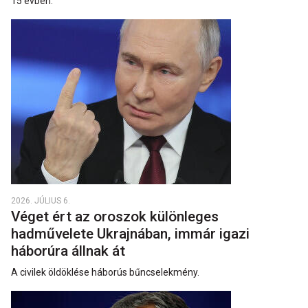
15 évben.
2026. JÚLIUS 6.
Véget ért az oroszok különleges
hadművelete Ukrajnában, immár igazi
háborúra állnak át
A civilek öldöklése háborús bűncselekmény.