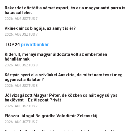
Rekordot döntött a német export, és ez a magyar autóiparra is
hatással lehet
2026. AUGUSZTUS 7.
Akinek nincs bingója, az annyit is ér?
2026. AUGUSZTUS 7.
TOP24
privátbankár
Kiderült, mennyi magyar áldozata volt az embertelen
hőhullámnak
2026. AUGUSZTUS 8.
Kártyán nyeri el a szívünket Ausztria, de miért nem teszi meg
ugyanezt a Balaton?
2026. AUGUSZTUS 8.
Jól vizsgázott Magyar Péter, de közben csinált egy súlyos
baklövést – Ez Viszont Privát
2026. AUGUSZTUS 7.
Először látogat Belgrádba Volodimir Zelenszkij
2026. AUGUSZTUS 7.