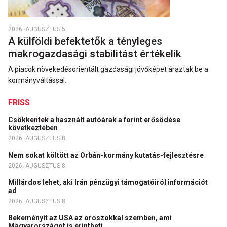
2026. AUGUSZTUS 5.
A külföldi befektetők a tényleges
makrogazdasági stabilitást értékelik
A piacok növekedésorientált gazdasági jövőképet áraztak be a
kormányváltással.
FRISS
Csökkentek a használt autóárak a forint erősödése
következtében
2026. AUGUSZTUS 8.
Nem sokat költött az Orbán-kormány kutatás-fejlesztésre
2026. AUGUSZTUS 8.
Millárdos lehet, aki Irán pénzügyi támogatóiról információt
ad
2026. AUGUSZTUS 8.
Bekeményít az USA az oroszokkal szemben, ami
Magyarországot is érintheti