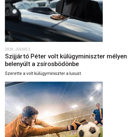
2026. JÚLIUS 2.
Szijjártó Péter volt külügyminiszter mélyen
belenyúlt a zsírosbödönbe
Szerette a volt külügyminiszter a luxust.