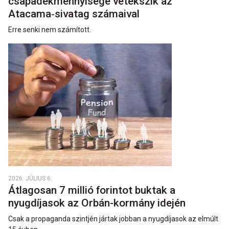
csapadékmennyisége vetekszik az
Atacama‑sivatag számaival
Erre senki nem számított.
2026. JÚLIUS 6.
Átlagosan 7 millió forintot buktak a
nyugdíjasok az Orbán-kormány idején
Csak a propaganda szintjén jártak jobban a nyugdíjasok az elmúlt