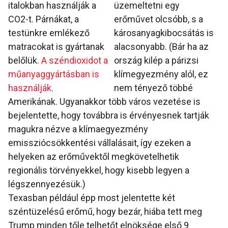
italokban használják a
üzemeltetni egy
CO2-t. Párnákat, a
erőművet olcsóbb, s a
testünkre emlékező
károsanyagkibocsátás is
matracokat is gyártanak
alacsonyabb. (Bár ha az
belőlük.
A széndioxidot a
ország kilép a párizsi
műanyaggyártásban is
klímegyezmény alól, ez
használják.
nem tényező többé
Amerikának. Ugyanakkor több város vezetése is
bejelentette, hogy továbbra is érvényesnek tartják
magukra nézve a klímaegyezmény
emissziócsökkentési vállalásait, így ezeken a
helyeken az erőművektől megkövetelhetik
regionális törvényekkel, hogy kisebb legyen a
légszennyezésük.)
Texasban például épp most jelentette két
széntüzelésű erőmű, hogy bezár, hiába tett meg
Trump minden tőle telhetőt elnöksége első 9