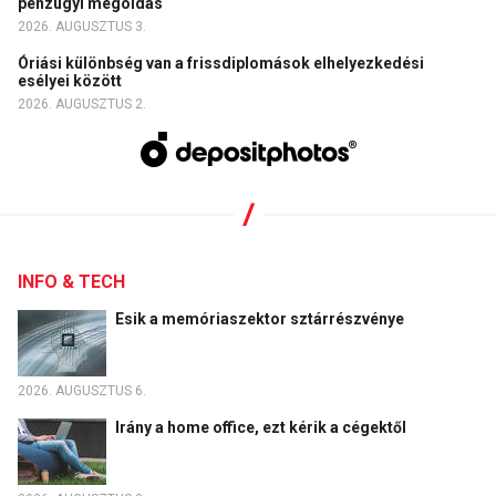
pénzügyi megoldás
2026. AUGUSZTUS 3.
Óriási különbség van a frissdiplomások elhelyezkedési
esélyei között
2026. AUGUSZTUS 2.
INFO & TECH
Esik a memóriaszektor sztárrészvénye
2026. AUGUSZTUS 6.
Irány a home office, ezt kérik a cégektől