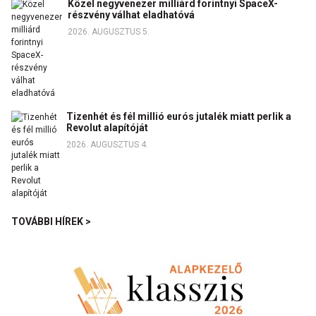
Közel negyvenezer milliárd forintnyi SpaceX-
részvény válhat eladhatóvá
2026. AUGUSZTUS 5.
Tizenhét és fél millió eurós jutalék miatt perlik a
Revolut alapítóját
2026. AUGUSZTUS 4.
TOVÁBBI HÍREK >