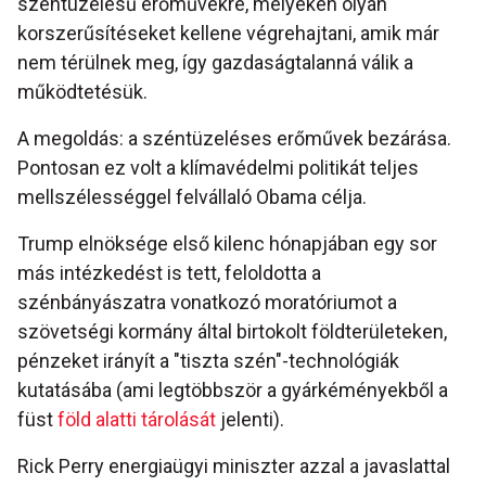
széntüzelésű erőművekre, melyeken olyan
korszerűsítéseket kellene végrehajtani, amik már
nem térülnek meg, így gazdaságtalanná válik a
működtetésük.
A megoldás: a széntüzeléses erőművek bezárása.
Pontosan ez volt a klímavédelmi politikát teljes
mellszélességgel felvállaló Obama célja.
Trump elnöksége első kilenc hónapjában egy sor
más intézkedést is tett, feloldotta a
szénbányászatra vonatkozó moratóriumot a
szövetségi kormány által birtokolt földterületeken,
pénzeket irányít a "tiszta szén"-technológiák
kutatásába (ami legtöbbször a gyárkéményekből a
füst
föld alatti tárolását
jelenti).
Rick Perry energiaügyi miniszter azzal a javaslattal