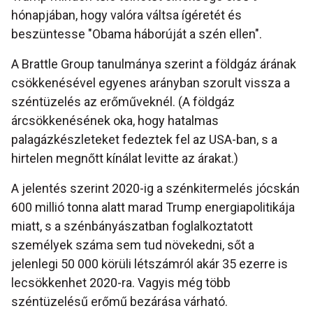
hónapjában, hogy valóra váltsa ígéretét és
beszüntesse "Obama háborúját a szén ellen".
A Brattle Group tanulmánya szerint a földgáz árának
csökkenésével egyenes arányban szorult vissza a
széntüzelés az erőműveknél. (A földgáz
árcsökkenésének oka, hogy hatalmas
palagázkészleteket fedeztek fel az USA-ban, s a
hirtelen megnőtt kínálat levitte az árakat.)
A jelentés szerint 2020-ig a szénkitermelés jócskán
600 millió tonna alatt marad Trump energiapolitikája
miatt, s a szénbányászatban foglalkoztatott
személyek száma sem tud növekedni, sőt a
jelenlegi 50 000 körüli létszámról akár 35 ezerre is
lecsökkenhet 2020-ra. Vagyis még több
széntüzelésű erőmű bezárása várható.