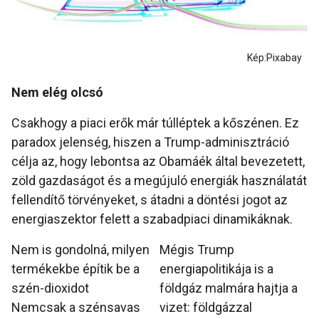
Kép:Pixabay
Nem elég olcsó
Csakhogy a piaci erők már túlléptek a kőszénen. Ez
paradox jelenség, hiszen a Trump-adminisztráció
célja az, hogy lebontsa az Obamáék által bevezetett,
zöld gazdaságot és a megújuló energiák használatát
fellendítő törvényeket, s átadni a döntési jogot az
energiaszektor felett a szabadpiaci dinamikáknak.
Nem is gondolná, milyen
Mégis Trump
termékekbe építik be a
energiapolitikája is a
szén-dioxidot
földgáz malmára hajtja a
Nemcsak a szénsavas
vizet: földgázzal