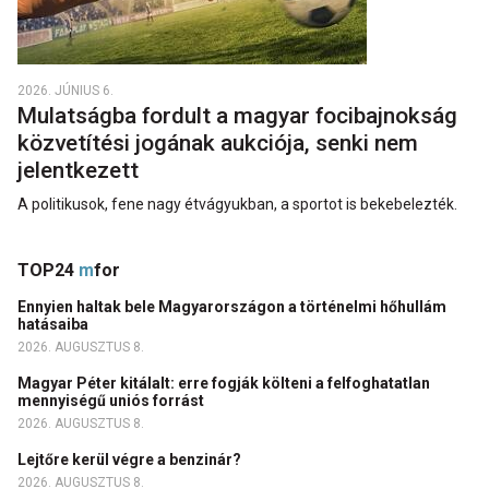
2026. JÚNIUS 6.
Mulatságba fordult a magyar focibajnokság
közvetítési jogának aukciója, senki nem
jelentkezett
A politikusok, fene nagy étvágyukban, a sportot is bekebelezték.
TOP24
m
for
Ennyien haltak bele Magyarországon a történelmi hőhullám
hatásaiba
2026. AUGUSZTUS 8.
Magyar Péter kitálalt: erre fogják költeni a felfoghatatlan
mennyiségű uniós forrást
2026. AUGUSZTUS 8.
Lejtőre kerül végre a benzinár?
2026. AUGUSZTUS 8.