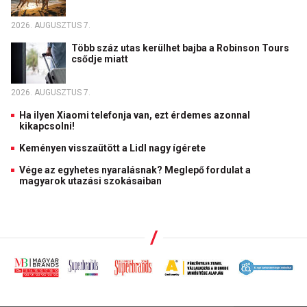
2026. AUGUSZTUS 7.
Több száz utas kerülhet bajba a Robinson Tours
csődje miatt
2026. AUGUSZTUS 7.
Ha ilyen Xiaomi telefonja van, ezt érdemes azonnal
kikapcsolni!
Keményen visszaütött a Lidl nagy ígérete
Vége az egyhetes nyaralásnak? Meglepő fordulat a
magyarok utazási szokásaiban