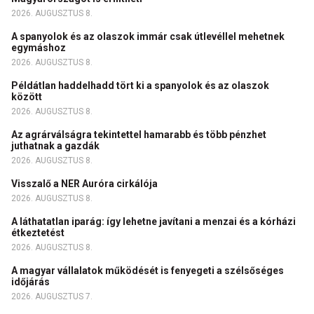
2026. AUGUSZTUS 8.
A spanyolok és az olaszok immár csak útlevéllel mehetnek
egymáshoz
2026. AUGUSZTUS 8.
Példátlan haddelhadd tört ki a spanyolok és az olaszok
között
2026. AUGUSZTUS 8.
Az agrárválságra tekintettel hamarabb és több pénzhet
juthatnak a gazdák
2026. AUGUSZTUS 8.
Visszalő a NER Auróra cirkálója
2026. AUGUSZTUS 8.
A láthatatlan iparág: így lehetne javítani a menzai és a kórházi
étkeztetést
2026. AUGUSZTUS 8.
A magyar vállalatok működését is fenyegeti a szélsőséges
időjárás
2026. AUGUSZTUS 7.