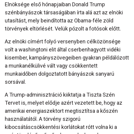
Elnöksége első hónapjaiban Donald Trump
szénbányászok társaságában írta alá azt az elnöki
utasítást, mely beindította az Obama-féle zöld
törvények eltörlését. Velük pózolt a fotósok előtt.
Az elnöki címért folyó versenyben célközönsége
volt a washingtoni elit által cserbenhagyott vidéki
kisember, kampányszövegeiben gyakran példálózott
a munkanélkülivé vált vagy csökkentett
munkaidőben dolgoztatott bányászok sanyarú
sorsával.
A Trump-adminisztráció kiiktatja a Tiszta Szén
Tervet is, melyet elődje azért vezetett be, hogy az
amerikai energiaszektort megtisztítsa a kőszén
használatától. A törvény szigorú
kibocsátáscsökkentési korlátokat rótt volna ki a