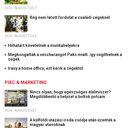
2026. AUGUSZTUS 7.
Rég nem látott fordulat a családi cégeknél
2026. AUGUSZTUS 5.
Hőhatárt követelnek a munkahelyekre
Megkongatták a vészharangot Paks miatt: így segíthetnek a
cégek
Irány a home office, ezt kérik a cégektől
PIAC & MARKETING
Nincs olyan, hogy egészséges élelmiszer?
Megdöbbentő a helyzet a boltok polcain
2026. AUGUSZTUS 7.
A külföldi utazási iroda csődje után üzentek a
magyar utasoknak