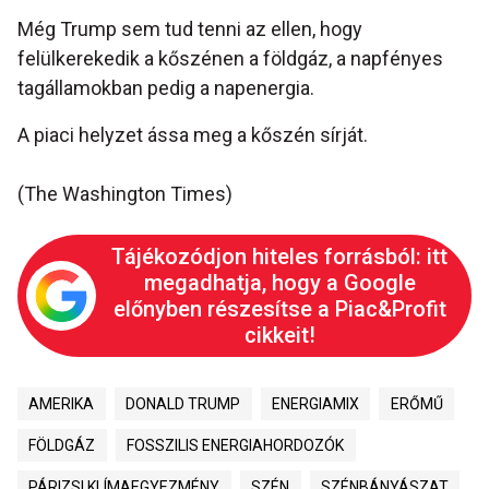
Még Trump sem tud tenni az ellen, hogy
felülkerekedik a kőszénen a földgáz, a napfényes
tagállamokban pedig a napenergia.
A piaci helyzet ássa meg a kőszén sírját.
(The Washington Times)
Tájékozódjon hiteles forrásból: itt
megadhatja, hogy a Google
előnyben részesítse a Piac&Profit
cikkeit!
AMERIKA
DONALD TRUMP
ENERGIAMIX
ERŐMŰ
FÖLDGÁZ
FOSSZILIS ENERGIAHORDOZÓK
PÁRIZSI KLÍMAEGYEZMÉNY
SZÉN
SZÉNBÁNYÁSZAT