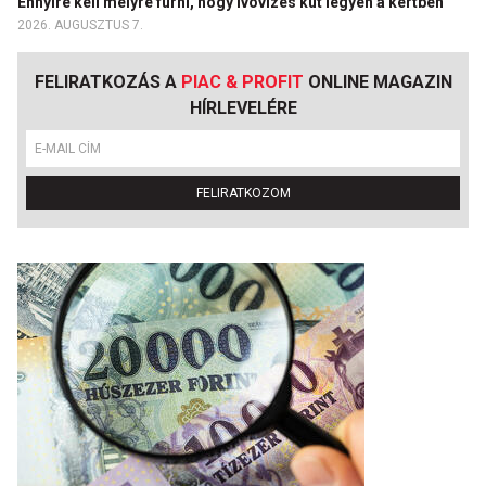
Ennyire kell mélyre fúrni, hogy ivóvizes kút legyen a kertben
2026. AUGUSZTUS 7.
FELIRATKOZÁS A
PIAC & PROFIT
ONLINE MAGAZIN
HÍRLEVELÉRE
FELIRATKOZOM