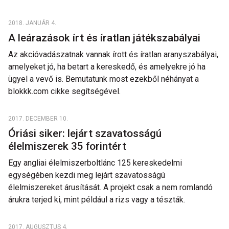
2018. JANUÁR 4.
A leárazások írt és íratlan játékszabályai
Az akcióvadászatnak vannak írott és íratlan aranyszabályai,
amelyeket jó, ha betart a kereskedő, és amelyekre jó ha
ügyel a vevő is. Bemutatunk most ezekből néhányat a
blokkk.com cikke segítségével.
2017. DECEMBER 10.
Óriási siker: lejárt szavatosságú
élelmiszerek 35 forintért
Egy angliai élelmiszerboltlánc 125 kereskedelmi
egységében kezdi meg lejárt szavatosságú
élelmiszereket árusítását. A projekt csak a nem romlandó
árukra terjed ki, mint például a rizs vagy a tészták.
2017. AUGUSZTUS 4.