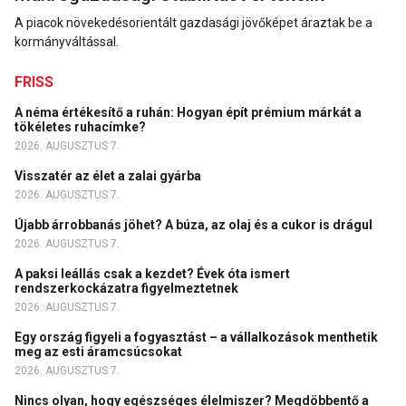
A piacok növekedésorientált gazdasági jövőképet áraztak be a
kormányváltással.
FRISS
A néma értékesítő a ruhán: Hogyan épít prémium márkát a
tökéletes ruhacímke?
2026. AUGUSZTUS 7.
Visszatér az élet a zalai gyárba
2026. AUGUSZTUS 7.
Újabb árrobbanás jöhet? A búza, az olaj és a cukor is drágul
2026. AUGUSZTUS 7.
A paksi leállás csak a kezdet? Évek óta ismert
rendszerkockázatra figyelmeztetnek
2026. AUGUSZTUS 7.
Egy ország figyeli a fogyasztást – a vállalkozások menthetik
meg az esti áramcsúcsokat
2026. AUGUSZTUS 7.
Nincs olyan, hogy egészséges élelmiszer? Megdöbbentő a