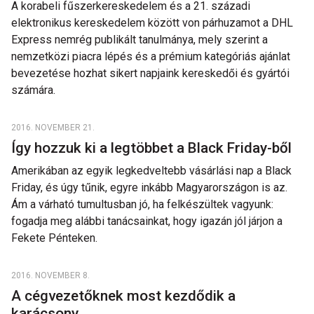
A korabeli fűszerkereskedelem és a 21. századi
elektronikus kereskedelem között von párhuzamot a DHL
Express nemrég publikált tanulmánya, mely szerint a
nemzetközi piacra lépés és a prémium kategóriás ajánlat
bevezetése hozhat sikert napjaink kereskedői és gyártói
számára.
2016. NOVEMBER 21.
Így hozzuk ki a legtöbbet a Black Friday-ből
Amerikában az egyik legkedveltebb vásárlási nap a Black
Friday, és úgy tűnik, egyre inkább Magyarországon is az.
Ám a várható tumultusban jó, ha felkészültek vagyunk:
fogadja meg alábbi tanácsainkat, hogy igazán jól járjon a
Fekete Pénteken.
2016. NOVEMBER 8.
A cégvezetőknek most kezdődik a
karácsony