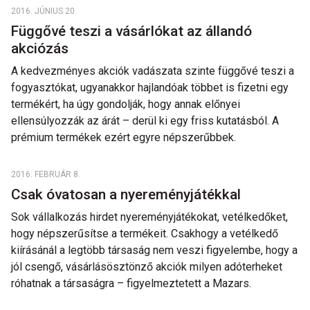
2016. JÚNIUS 20.
Függővé teszi a vásárlókat az állandó
akciózás
A kedvezményes akciók vadászata szinte függővé teszi a
fogyasztókat, ugyanakkor hajlandóak többet is fizetni egy
termékért, ha úgy gondolják, hogy annak előnyei
ellensúlyozzák az árát – derül ki egy friss kutatásból. A
prémium termékek ezért egyre népszerűbbek.
2016. FEBRUÁR 8.
Csak óvatosan a nyereményjátékkal
Sok vállalkozás hirdet nyereményjátékokat, vetélkedőket,
hogy népszerűsítse a termékeit. Csakhogy a vetélkedő
kiírásánál a legtöbb társaság nem veszi figyelembe, hogy a
jól csengő, vásárlásösztönző akciók milyen adóterheket
róhatnak a társaságra – figyelmeztetett a Mazars.