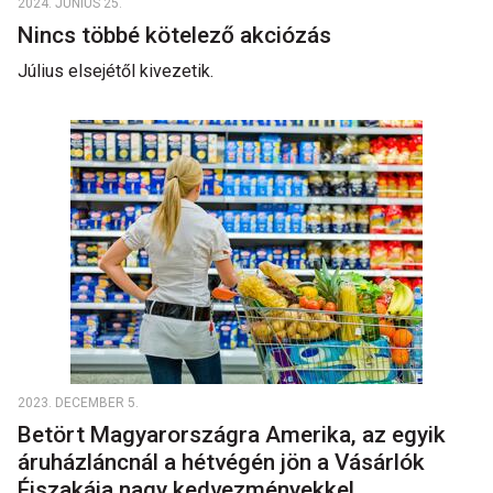
2024. JÚNIUS 25.
Nincs többé kötelező akciózás
Július elsejétől kivezetik.
2023. DECEMBER 5.
Betört Magyarországra Amerika, az egyik
áruházláncnál a hétvégén jön a Vásárlók
Éjszakája nagy kedvezményekkel