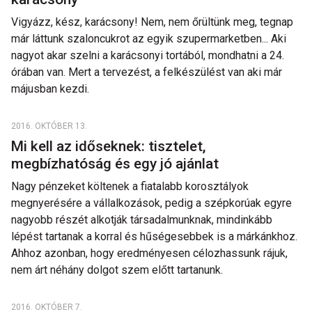
Vigyázz, kész, karácsony! Nem, nem őrültünk meg, tegnap
már láttunk szaloncukrot az egyik szupermarketben... Aki
nagyot akar szelni a karácsonyi tortából, mondhatni a 24.
órában van. Mert a tervezést, a felkészülést van aki már
májusban kezdi.
2016. OKTÓBER 13.
Mi kell az időseknek: tisztelet,
megbízhatóság és egy jó ajánlat
Nagy pénzeket költenek a fiatalabb korosztályok
megnyerésére a vállalkozások, pedig a szépkorúak egyre
nagyobb részét alkotják társadalmunknak, mindinkább
lépést tartanak a korral és hűségesebbek is a márkánkhoz.
Ahhoz azonban, hogy eredményesen célozhassunk rájuk,
nem árt néhány dolgot szem előtt tartanunk.
2016. OKTÓBER 7.