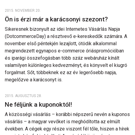
2015. NOVEMBER 20.
Ön is érzi már a karácsonyi szezont?
Sikeresnek bizonyult az idei Internetes Vásárlás Napja
(DotcommerceDay) a résztvevő e-kereskedők számára. A
november első péntekjén lezajlott, ötödik alkalommal
megrendezett egynapos e-commerce óriáspromócióban
és iparági összefogásban több száz webáruház kínált
valamilyen különleges kedvezményt, és könyvelt el kiugró
forgalmat. Sőt, többeknek ez az év legerősebb napja,
megelőzve a karácsonyt is.
2015. AUGUSZTUS 28.
Ne féljünk a kuponoktól!
A közösségi vásárlás – korábbi népszerű nevén a kuponos
vásárlás – a magyar vevőket is meghódította az elmúlt
években. A cégek egy része viszont fél tőle, hiszen a hírek