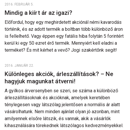
2016. FEBRUÁR 5.
Mindig a kiírt ár az igazi?
Előfordul, hogy egy meghirdetett akciónál némi kavarodás
történik, és az adott termék a boltban több különböző áron
is fellelhető. Vagy éppen egy fatális hiba folytán 5 forintért
kerül ki egy 50 ezret érő termék. Mennyiért kell eladni a
terméket? És mit kérhet a vevő? Jogi szakértőnk segít!
2016. JANUÁR 22.
Különleges akciók, árleszállítások? – Ne
hagyjuk magunkat átverni!
A gyilkos árversenyben se szeri, se száma a különböző
árleszállításoknak és akcióknak, amelyek keretében
ténylegesen vagy látszólag jelentősen a normális ár alatt
vásárolhatunk. Nem minden ajánlat olyan jó azonban, mint
amilyennek elsőre látszik, és vannak, akik a vásárlók
kihasználására törekednek látszólagos kedvezményekkel.