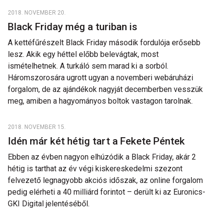
2018. NOVEMBER 20.
Black Friday még a turiban is
A kettéfűrészelt Black Friday második fordulója erősebb
lesz. Akik egy héttel előbb belevágtak, most
ismételhetnek. A turkáló sem marad ki a sorból.
Háromszorosára ugrott ugyan a novemberi webáruházi
forgalom, de az ajándékok nagyját decemberben vesszük
meg, amiben a hagyományos boltok vastagon tarolnak.
2018. NOVEMBER 15.
Idén már két hétig tart a Fekete Péntek
Ebben az évben nagyon elhúzódik a Black Friday, akár 2
hétig is tarthat az év végi kiskereskedelmi szezont
felvezető legnagyobb akciós időszak, az online forgalom
pedig elérheti a 40 milliárd forintot – derült ki az Euronics-
GKI Digital jelentéséből.