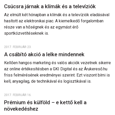
Csúcsra járnak a klímák és a televíziók
Az elmúlt két hónapban a klímák és a televíziók eladásával
hasított az elektronikai piac. A kiemelkedő forgalomban
része van a hőségnek és az egymást érő
sportközvetítéseknek is.
2017. FEBRUÁR 23.
A csábító akció a lelke mindennek
Kellően hangos marketing és valós akciók vezetnek sikerre
az online értékesítésben a GKI Digital és az Árukereső.hu
friss felmérésének eredményei szerint. Ezt viszont bírni is
kell, anyagilag, de technikával és logisztikával is.
2017. FEBRUÁR 16.
Prémium és külföld – e kettő kell a
növekedéshez