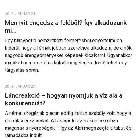
2018. JANUÁR 24.
Mennyit engedsz a feléből? Így alkudozunk
mi...
Egy hiánypótló nemzetközi felmérésből egyértelműen
kiderül, hogy a férfiak jobban szeretnek alkudozni, de a nők
nagyobb árengedményeket képesek kicsikarni. Ugyanakkor
mindkét nem esetén a külső megjelenés döntő lehet egy
tárgyalás során.
2018. JANUÁR 23.
Láncreakció – hogyan nyomjuk a víz alá a
konkurenciát?
A német drogériák piacán eddig íratlan szabály volt, hogy a
dm diktálja az árakat. A testápoló szereknél azonban
magasak a nyereségek – így az Aldi megszegte a tabut és
támadásba indult.