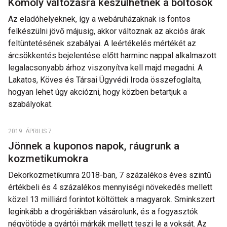
Komoly változásra készülhetnek a boltosok
Az eladóhelyeknek, így a webáruházaknak is fontos
felkészülni jövő májusig, akkor változnak az akciós árak
feltüntetésének szabályai. A leértékelés mértékét az
árcsökkentés bejelentése előtt harminc nappal alkalmazott
legalacsonyabb árhoz viszonyítva kell majd megadni. A
Lakatos, Köves és Társai Ügyvédi Iroda összefoglalta,
hogyan lehet úgy akciózni, hogy közben betartjuk a
szabályokat.
2019. ÁPRILIS 7.
Jönnek a kuponos napok, ráugrunk a
kozmetikumokra
Dekorkozmetikumra 2018-ban, 7 százalékos éves szintű
értékbeli és 4 százalékos mennyiségi növekedés mellett
közel 13 milliárd forintot költöttek a magyarok. Sminkszert
leginkább a drogériákban vásárolunk, és a fogyasztók
négyötöde a gyártói márkák mellett teszi le a voksát. Az