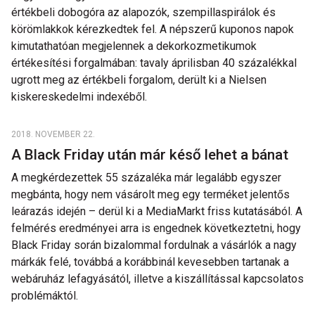
értékbeli dobogóra az alapozók, szempillaspirálok és
körömlakkok kérezkedtek fel. A népszerű kuponos napok
kimutathatóan megjelennek a dekorkozmetikumok
értékesítési forgalmában: tavaly áprilisban 40 százalékkal
ugrott meg az értékbeli forgalom, derült ki a Nielsen
kiskereskedelmi indexéből.
2018. NOVEMBER 22.
A Black Friday után már késő lehet a bánat
A megkérdezettek 55 százaléka már legalább egyszer
megbánta, hogy nem vásárolt meg egy terméket jelentős
leárazás idején – derül ki a MediaMarkt friss kutatásából. A
felmérés eredményei arra is engednek következtetni, hogy
Black Friday során bizalommal fordulnak a vásárlók a nagy
márkák felé, továbbá a korábbinál kevesebben tartanak a
webáruház lefagyásától, illetve a kiszállítással kapcsolatos
problémáktól.