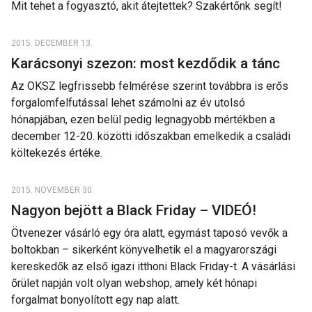
Mit tehet a fogyasztó, akit átejtettek? Szakértőnk segít!
2015. DECEMBER 13.
Karácsonyi szezon: most kezdődik a tánc
Az OKSZ legfrissebb felmérése szerint továbbra is erős
forgalomfelfutással lehet számolni az év utolsó
hónapjában, ezen belül pedig legnagyobb mértékben a
december 12-20. közötti időszakban emelkedik a családi
költekezés értéke.
2015. NOVEMBER 30.
Nagyon bejött a Black Friday – VIDEÓ!
Ötvenezer vásárló egy óra alatt, egymást taposó vevők a
boltokban – sikerként könyvelhetik el a magyarországi
kereskedők az első igazi itthoni Black Friday-t. A vásárlási
őrület napján volt olyan webshop, amely két hónapi
forgalmat bonyolított egy nap alatt.