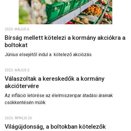
2023. MÁJUS 6.
Bírság mellett kötelezi a kormány akciókra a
boltokat
Június elsejétől indul a kötelező akciózás.
2023. MÁJUS 3.
Válaszoltak a kereskedők a kormány
akciótervére
Az infláció letörése az élelmiszeripar átadási árainak
csökkentésén múlik
2023. ÁPRILIS 20.
Világújdonság, a boltokban kötelezők