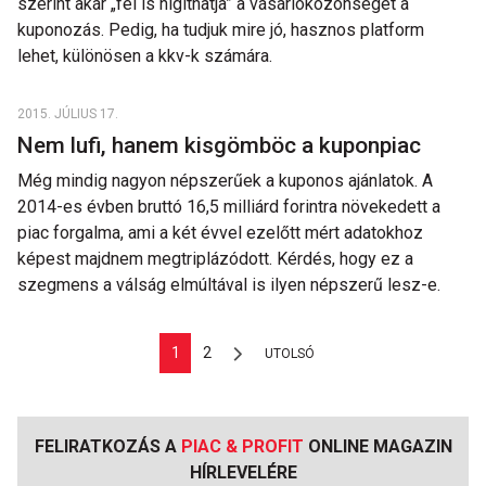
szerint akár „fel is hígíthatja” a vásárlóközönséget a
kuponozás. Pedig, ha tudjuk mire jó, hasznos platform
lehet, különösen a kkv-k számára.
2015. JÚLIUS 17.
Nem lufi, hanem kisgömböc a kuponpiac
Még mindig nagyon népszerűek a kuponos ajánlatok. A
2014-es évben bruttó 16,5 milliárd forintra növekedett a
piac forgalma, ami a két évvel ezelőtt mért adatokhoz
képest majdnem megtriplázódott. Kérdés, hogy ez a
szegmens a válság elmúltával is ilyen népszerű lesz-e.
1
2
UTOLSÓ
FELIRATKOZÁS A
PIAC & PROFIT
ONLINE MAGAZIN
HÍRLEVELÉRE