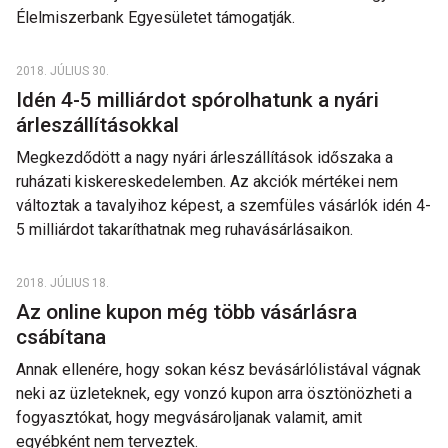
Élelmiszerbank Egyesületet támogatják.
2018. JÚLIUS 30.
Idén 4-5 milliárdot spórolhatunk a nyári
árleszállításokkal
Megkezdődött a nagy nyári árleszállítások időszaka a
ruházati kiskereskedelemben. Az akciók mértékei nem
változtak a tavalyihoz képest, a szemfüles vásárlók idén 4-
5 milliárdot takaríthatnak meg ruhavásárlásaikon.
2018. JÚLIUS 18.
Az online kupon még több vásárlásra
csábítana
Annak ellenére, hogy sokan kész bevásárlólistával vágnak
neki az üzleteknek, egy vonzó kupon arra ösztönözheti a
fogyasztókat, hogy megvásároljanak valamit, amit
egyébként nem terveztek.