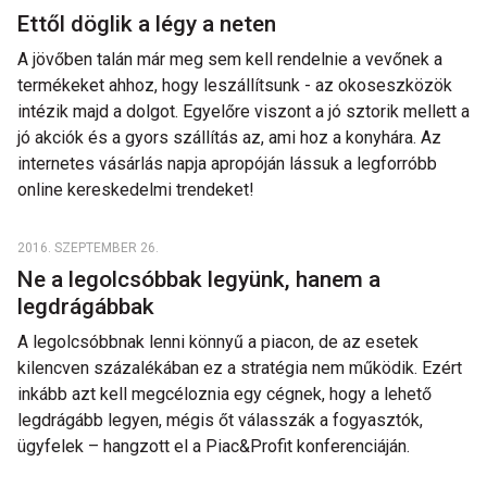
Ettől döglik a légy a neten
A jövőben talán már meg sem kell rendelnie a vevőnek a
termékeket ahhoz, hogy leszállítsunk - az okoseszközök
intézik majd a dolgot. Egyelőre viszont a jó sztorik mellett a
jó akciók és a gyors szállítás az, ami hoz a konyhára. Az
internetes vásárlás napja apropóján lássuk a legforróbb
online kereskedelmi trendeket!
2016. SZEPTEMBER 26.
Ne a legolcsóbbak legyünk, hanem a
legdrágábbak
A legolcsóbbnak lenni könnyű a piacon, de az esetek
kilencven százalékában ez a stratégia nem működik. Ezért
inkább azt kell megcéloznia egy cégnek, hogy a lehető
legdrágább legyen, mégis őt válasszák a fogyasztók,
ügyfelek – hangzott el a Piac&Profit konferenciáján.