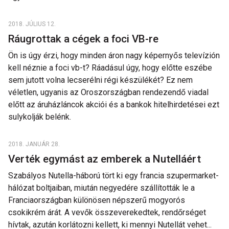
2018. JÚLIUS 12.
Ráugrottak a cégek a foci VB-re
Ön is úgy érzi, hogy minden áron nagy képernyős televízión
kell néznie a foci vb-t? Ráadásul úgy, hogy előtte eszébe
sem jutott volna lecserélni régi készülékét? Ez nem
véletlen, ugyanis az Oroszországban rendezendő viadal
előtt az áruházláncok akciói és a bankok hitelhirdetései ezt
sulykolják belénk.
2018. JANUÁR 28.
Verték egymást az emberek a Nutelláért
Szabályos Nutella-háború tört ki egy francia szupermarket-
hálózat boltjaiban, miután negyedére szállították le a
Franciaországban különösen népszerű mogyorós
csokikrém árát. A vevők összeverekedtek, rendőrséget
hívtak, azután korlátozni kellett, ki mennyi Nutellát vehet...