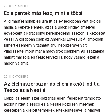
2018. OKTÓBER 12.
Ez a péntek más lesz, mint a többi
Alig másfél hónap és újra itt az év legjobban várt akciós
napja, a Fekete Péntek, azaz a Black Friday, amellyel
egyébként a karácsonyi kereskedelmi szezon is kezdetét
veszi. A korábban csak az Amerikai Egyesült Államokban
ismert esemény vitathatatlanul népszerűvé vált
világszerte, most már a magyarok csaknem 90 százaléka
hallott már róla és felük tervezi is, hogy vásárol ezen a
napon valamit.
2018. OKTÓBER 5.
Az élelmiszerpazarlás elleni akciót indít a
Tesco és a Nestlé
Újabb, az élelmiszer-pazarlás elleni fellépést támogató
akciót hirdet a Tesco és a Nestlé közösen, melynek
keretében a kijelölt termékek értékesítésével a Magyar