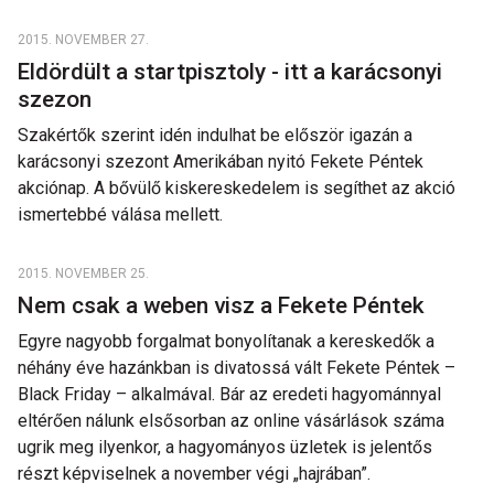
2015. NOVEMBER 27.
Eldördült a startpisztoly - itt a karácsonyi
szezon
Szakértők szerint idén indulhat be először igazán a
karácsonyi szezont Amerikában nyitó Fekete Péntek
akciónap. A bővülő kiskereskedelem is segíthet az akció
ismertebbé válása mellett.
2015. NOVEMBER 25.
Nem csak a weben visz a Fekete Péntek
Egyre nagyobb forgalmat bonyolítanak a kereskedők a
néhány éve hazánkban is divatossá vált Fekete Péntek –
Black Friday – alkalmával. Bár az eredeti hagyománnyal
eltérően nálunk elsősorban az online vásárlások száma
ugrik meg ilyenkor, a hagyományos üzletek is jelentős
részt képviselnek a november végi „hajrában”.