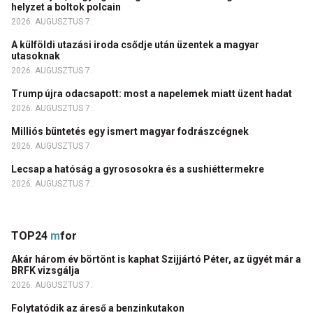
helyzet a boltok polcain
2026. AUGUSZTUS 7.
A külföldi utazási iroda csődje után üzentek a magyar
utasoknak
2026. AUGUSZTUS 7.
Trump újra odacsapott: most a napelemek miatt üzent hadat
2026. AUGUSZTUS 7.
Milliós büntetés egy ismert magyar fodrászcégnek
2026. AUGUSZTUS 7.
Lecsap a hatóság a gyrososokra és a sushiéttermekre
2026. AUGUSZTUS 7.
TOP24
m
for
Akár három év börtönt is kaphat Szijjártó Péter, az ügyét már a
BRFK vizsgálja
2026. AUGUSZTUS 7.
Folytatódik az áreső a benzinkutakon