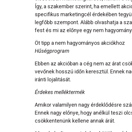
Így, a szakember szerint, ha emellett akc
specifikus marketingcél érdekében tegyü
legfőbb szempont. Alább olvashatja a sza
fest és mi az előnye egy nem hagyományo
Öt tipp a nem hagyományos akciókhoz
Hűségprogram
Ebben az akcióban a cég nem az árat csök
vevőnek hosszú időn keresztül. Ennek nag
iránti lojalitását.
Érdekes melléktermék
Amikor valamilyen nagy érdeklődésre szá
Ennek nagy előnye, hogy anélkül teszi o
csökkentenünk kellene annak árát.