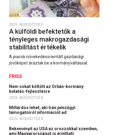
2026. AUGUSZTUS 5.
A külföldi befektetők a
tényleges makrogazdasági
stabilitást értékelik
A piacok növekedésorientált gazdasági
jövőképet áraztak be a kormányváltással.
FRISS
Nem sokat költött az Orbán-kormány
kutatás-fejlesztésre
2026. AUGUSZTUS 8.
Millárdos lehet, aki Irán pénzügyi
támogatóiról információt ad
2026. AUGUSZTUS 8.
Bekeményít az USA az oroszokkal szemben,
ami Magyarországot is érintheti