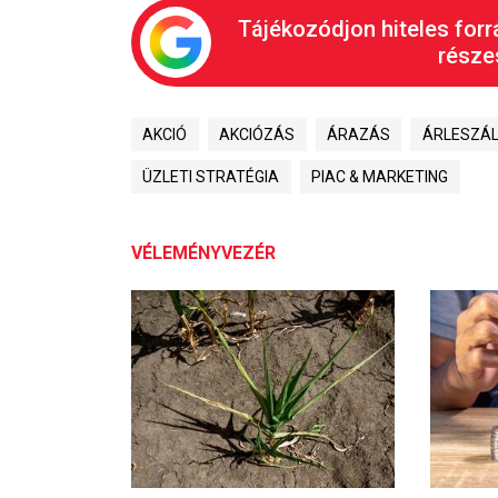
Tájékozódjon hiteles forr
részes
AKCIÓ
AKCIÓZÁS
ÁRAZÁS
ÁRLESZÁL
ÜZLETI STRATÉGIA
PIAC & MARKETING
VÉLEMÉNYVEZÉR