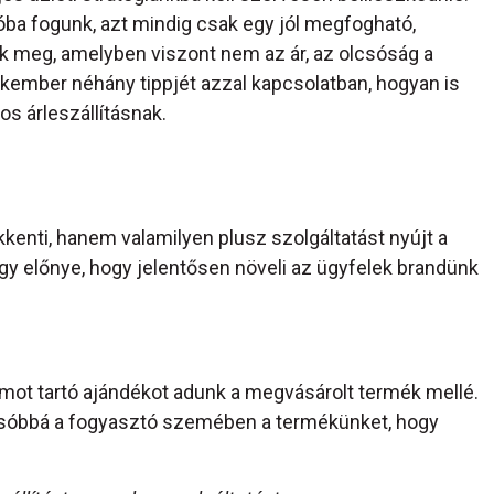
ióba fogunk, azt mindig csak egy jól megfogható,
k meg, amelyben viszont nem az ár, az olcsóság a
kember néhány tippjét azzal kapcsolatban, hogyan is
s árleszállításnak.
kenti, hanem valamilyen plusz szolgáltatást nyújt a
y előnye, hogy jelentősen növeli az ügyfelek brandünk
mot tartó ajándékot adunk a megvásárolt termék mellé.
lcsóbbá a fogyasztó szemében a termékünket, hogy