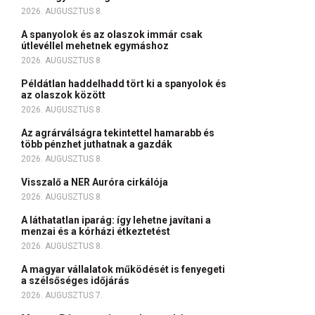
2026. AUGUSZTUS 8.
A spanyolok és az olaszok immár csak
útlevéllel mehetnek egymáshoz
2026. AUGUSZTUS 8.
Példátlan haddelhadd tört ki a spanyolok és
az olaszok között
2026. AUGUSZTUS 8.
Az agrárválságra tekintettel hamarabb és
több pénzhet juthatnak a gazdák
2026. AUGUSZTUS 8.
Visszalő a NER Auróra cirkálója
2026. AUGUSZTUS 8.
A láthatatlan iparág: így lehetne javítani a
menzai és a kórházi étkeztetést
2026. AUGUSZTUS 8.
A magyar vállalatok működését is fenyegeti
a szélsőséges időjárás
2026. AUGUSZTUS 7.