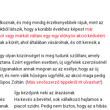
álkoznak, és még mindig érzékenyebbek rájuk, mint az
okból látszik, hogy a korábbi évekhez képest
már
t vagy márkát váltani egy-egy előnyös akció kedvéért.
k a körét, ahol általában vásárolnak, és ott keresik a
hogy olyan közönséget is meg tudunk szólítani, amely
tana. Ezért egyetlen esetben, új ügyfelek szerzésénél
 Ugyanakkor annak megvan az az esélye, hogy az új
et, és nem válik hűséges ügyféllé, az akció maga pedig
Sipos Zoltán. (
Más vevőszerző tippekről itt olvashat!
)
Így kezdjünk neki az árazásnak
 és
Ha kevés a bevétel, sok vállalkozó hajlamos a
tanak
piacot szidni. Pedig nem biztos, hogy az a hibás.