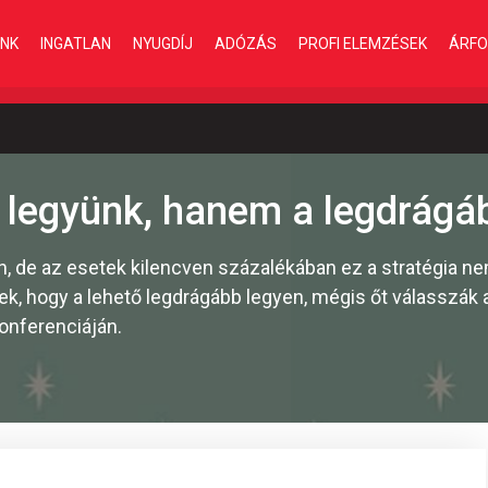
INK
INGATLAN
NYUGDÍJ
ADÓZÁS
PROFI ELEMZÉSEK
ÁRFO
 legyünk, hanem a legdrágá
n, de az esetek kilencven százalékában ez a stratégia n
ek, hogy a lehető legdrágább legyen, mégis őt válasszák 
konferenciáján.