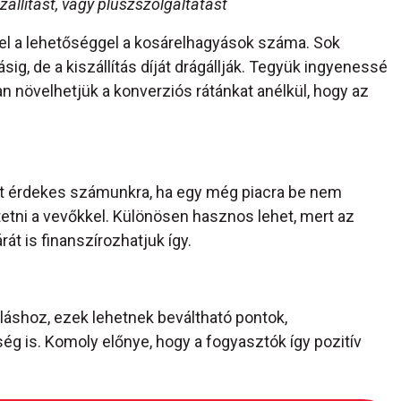
állítást, vagy pluszszolgáltatást
 a lehetőséggel a kosárelhagyások száma. Sok
sig, de a kiszállítás díját drágállják. Tegyük ingyenessé
an növelhetjük a konverziós rátánkat anélkül, hogy az
het érdekes számunkra, ha egy még piacra be nem
tni a vevőkkel. Különösen hasznos lehet, mert az
át is finanszírozhatjuk így.
áshoz, ezek lehetnek beváltható pontok,
 is. Komoly előnye, hogy a fogyasztók így pozitív