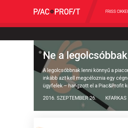
FRISS CIKKE
Ne a legolcsóbbak
A legolcsóbbnak lenni könnyű a piaco
inkább azt kell megcéloznia egy cégn
ügyfelek – hangzott el a Piac&Profit 
2016. SZEPTEMBER 26.
KFARKAS