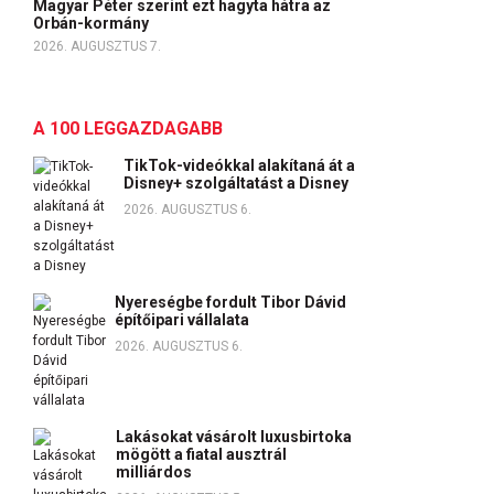
Magyar Péter szerint ezt hagyta hátra az
Orbán-kormány
2026. AUGUSZTUS 7.
A 100 LEGGAZDAGABB
TikTok-videókkal alakítaná át a
Disney+ szolgáltatást a Disney
2026. AUGUSZTUS 6.
Nyereségbe fordult Tibor Dávid
építőipari vállalata
2026. AUGUSZTUS 6.
Lakásokat vásárolt luxusbirtoka
mögött a fiatal ausztrál
milliárdos