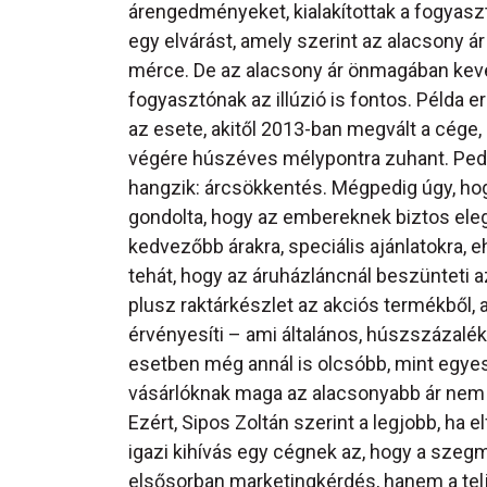
árengedményeket, kialakítottak a fogyas
egy elvárást, amely szerint az alacsony ár 
mérce. De az alacsony ár önmagában kevé
fogyasztónak az illúzió is fontos. Példa e
az esete, akitől 2013-ban megvált a cége,
végére húszéves mélypontra zuhant. Pedig
hangzik: árcsökkentés. Mégpedig úgy, hog
gondolta, hogy az embereknek biztos eleg
kedvezőbb árakra, speciális ajánlatokra, e
tehát, hogy az áruházláncnál beszünteti az
plusz raktárkészlet az akciós termékből,
érvényesíti – ami általános, húszszázalék
esetben még annál is olcsóbb, mint egyes 
vásárlóknak maga az alacsonyabb ár nem 
Ezért, Sipos Zoltán szerint a legjobb, ha 
igazi kihívás egy cégnek az, hogy a sze
elsősorban marketingkérdés, hanem a telje