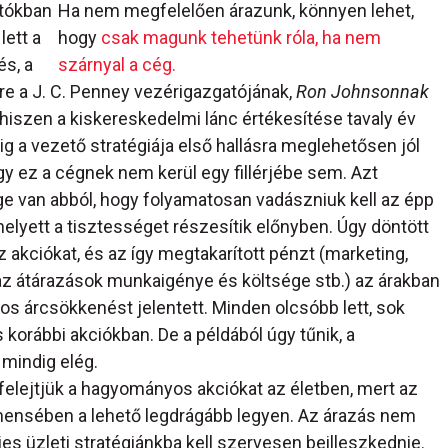
ztókban
Ha nem megfelelően árazunk, könnyen lehet,
lett a
hogy
csak magunk tehetünk róla, ha nem
s, a
szárnyal a cég.
rre a J. C. Penney vezérigazgatójának,
Ron Johnsonnak
 hiszen a kiskereskedelmi lánc értékesítése tavaly év
 a vezető stratégiája első hallásra meglehetősen jól
y ez a cégnek nem kerül egy fillérjébe sem. Azt
e van abból, hogy folyamatosan vadászniuk kell az épp
helyett a tisztességet részesítik előnyben. Úgy döntött
 akciókat, és az így megtakarított pénzt (marketing,
 az átárazások munkaigénye és költsége stb.) az árakban
os árcsökkenést jelentett. Minden olcsóbb lett, sok
korábbi akciókban. De a példából úgy tűnik, a
mindig elég.
elfelejtjük a hagyományos akciókat az életben, mert az
gmensében a lehető legdrágább legyen. Az árazás nem
s üzleti stratégiánkba kell szervesen beilleszkednie.