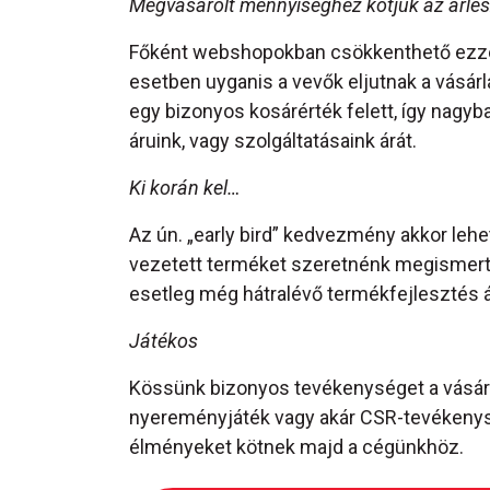
Megvásárolt mennyiséghez kötjük az árlesz
Főként webshopokban csökkenthető ezzel
esetben uyganis a vevők eljutnak a vásárlá
egy bizonyos kosárérték felett, így nagyb
áruink, vagy szolgáltatásaink árát.
Ki korán kel…
Az ún. „early bird” kedvezmény akkor le
vezetett terméket szeretnénk megismerte
esetleg még hátralévő termékfejlesztés ár
Játékos
Kössünk bizonyos tevékenységet a vásárl
nyereményjáték vagy akár CSR-tevékenység
élményeket kötnek majd a cégünkhöz.