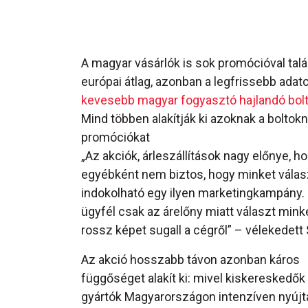
A magyar vásárlók is sok promócióval tal
európai átlag, azonban a legfrissebb adat
kevesebb magyar fogyasztó hajlandó bolto
Mind többen alakítják ki azoknak a boltokna
promóciókat
„Az akciók, árleszállítások nagy előnye, 
egyébként nem biztos, hogy minket válasz
indokolható egy ilyen marketingkampány.
ügyfél csak az árelőny miatt választ mink
rossz képet sugall a cégről” – vélekedett 
Az akció hosszabb távon azonban káros
függőséget alakít ki: mivel kiskereskedők
gyártók Magyarországon intenzíven nyúj