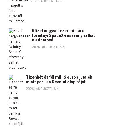
2026. AUGUSZTUS 5.
Közel negyvenezer milliárd
forintnyi SpaceX-részvény válhat
eladhatóvá
2026. AUGUSZTUS 5.
Tizenhét és fél millió eurós jutalék
miatt perlik a Revolut alapítóját
2026. AUGUSZTUS 4.