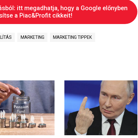
ásból: itt megadhatja, hogy a Google előnyben
ítse a Piac&Profit cikkeit!
LÍTÁS
MARKETING
MARKETING TIPPEK