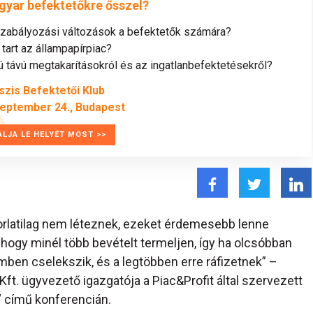
gyar befektetőkre ősszel?
szabályozási változások a befektetők számára?
tart az állampapírpiac?
távú megtakarításokról és az ingatlanbefektetésekről?
szis Befektetői Klub
zeptember 24., Budapest
ALJA LE HELYÉT MOST >>
orlatilag nem léteznek, ezeket érdemesebb lenne
, hogy minél több bevételt termeljen, így ha olcsóbban
emben cselekszik, és a legtöbben erre ráfizetnek” –
l Kft. ügyvezető igazgatója a Piac&Profit által szervezett
” című konferencián.