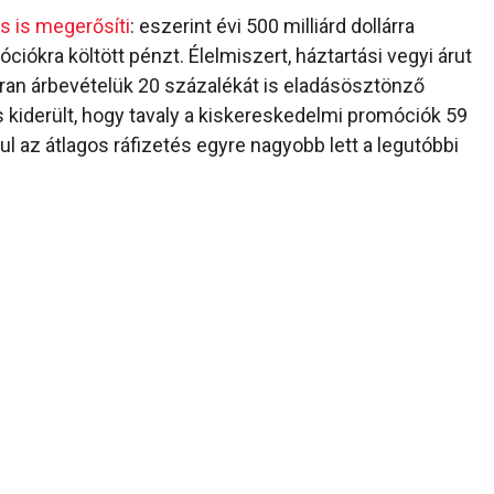
s is megerősíti
: eszerint évi 500 milliárd dollárra
iókra költött pénzt. Élelmiszert, háztartási vegyi árut
ran árbevételük 20 százalékát is eladásösztönző
s kiderült, hogy tavaly a kiskereskedelmi promóciók 59
 az átlagos ráfizetés egyre nagyobb lett a legutóbbi