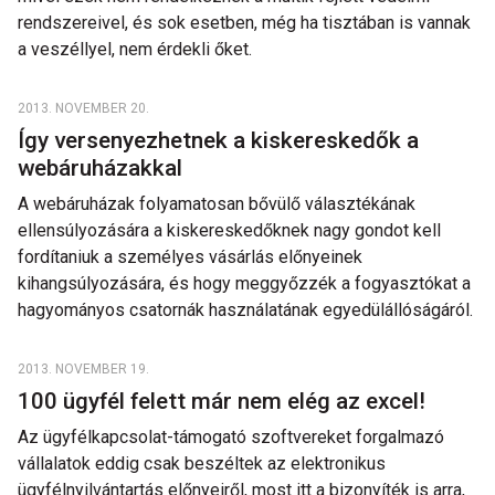
rendszereivel, és sok esetben, még ha tisztában is vannak
a veszéllyel, nem érdekli őket.
2013. NOVEMBER 20.
Így versenyezhetnek a kiskereskedők a
webáruházakkal
A webáruházak folyamatosan bővülő választékának
ellensúlyozására a kiskereskedőknek nagy gondot kell
fordítaniuk a személyes vásárlás előnyeinek
kihangsúlyozására, és hogy meggyőzzék a fogyasztókat a
hagyományos csatornák használatának egyedülállóságáról.
2013. NOVEMBER 19.
100 ügyfél felett már nem elég az excel!
Az ügyfélkapcsolat-támogató szoftvereket forgalmazó
vállalatok eddig csak beszéltek az elektronikus
ügyfélnyilvántartás előnyeiről, most itt a bizonyíték is arra,