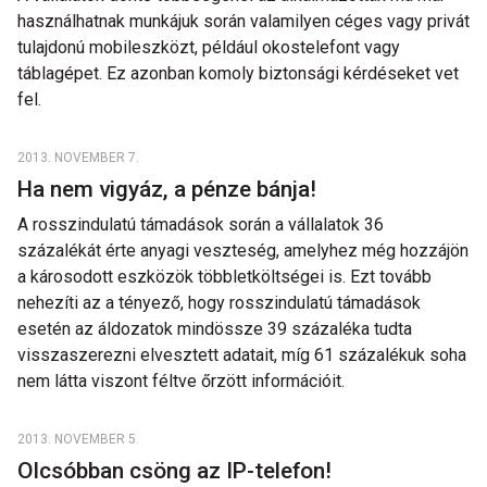
használhatnak munkájuk során valamilyen céges vagy privát
tulajdonú mobileszközt, például okostelefont vagy
táblagépet. Ez azonban komoly biztonsági kérdéseket vet
fel.
2013. NOVEMBER 7.
Ha nem vigyáz, a pénze bánja!
A rosszindulatú támadások során a vállalatok 36
százalékát érte anyagi veszteség, amelyhez még hozzájön
a károsodott eszközök többletköltségei is. Ezt tovább
nehezíti az a tényező, hogy rosszindulatú támadások
esetén az áldozatok mindössze 39 százaléka tudta
visszaszerezni elvesztett adatait, míg 61 százalékuk soha
nem látta viszont féltve őrzött információit.
2013. NOVEMBER 5.
Olcsóbban csöng az IP-telefon!