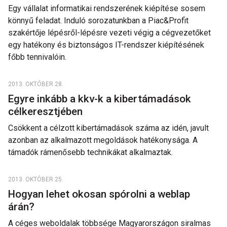
Egy vállalat informatikai rendszerének kiépítése sosem
könnyű feladat. Induló sorozatunkban a Piac&Profit
szakértője lépésről-lépésre vezeti végig a cégvezetőket
egy hatékony és biztonságos IT-rendszer kiépítésének
főbb tennivalóin.
2013. OKTÓBER 28.
Egyre inkább a kkv-k a kibertámadások
célkeresztjében
Csökkent a célzott kibertámadások száma az idén, javult
azonban az alkalmazott megoldások hatékonysága. A
támadók rámenősebb technikákat alkalmaztak.
2013. OKTÓBER 25.
Hogyan lehet okosan spórolni a weblap
árán?
A céges weboldalak többsége Magyarországon siralmas