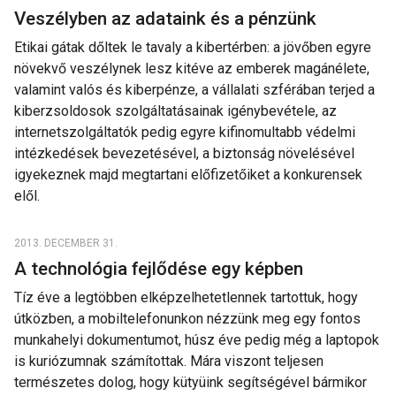
Veszélyben az adataink és a pénzünk
Etikai gátak dőltek le tavaly a kibertérben: a jövőben egyre
növekvő veszélynek lesz kitéve az emberek magánélete,
valamint valós és kiberpénze, a vállalati szférában terjed a
kiberzsoldosok szolgáltatásainak igénybevétele, az
internetszolgáltatók pedig egyre kifinomultabb védelmi
intézkedések bevezetésével, a biztonság növelésével
igyekeznek majd megtartani előfizetőiket a konkurensek
elől.
2013. DECEMBER 31.
A technológia fejlődése egy képben
Tíz éve a legtöbben elképzelhetetlennek tartottuk, hogy
útközben, a mobiltelefonunkon nézzünk meg egy fontos
munkahelyi dokumentumot, húsz éve pedig még a laptopok
is kuriózumnak számítottak. Mára viszont teljesen
természetes dolog, hogy kütyüink segítségével bármikor