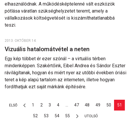
elhasználódnak. A működésképtelenné vált eszközök
pótlása váratlan szükséghelyzetet teremt, amely a
vállalkozások költségvetését is kiszámíthatatlanabbá
teszi.
2013. OKTÓBER 14.
Vizuális hatalomátvétel a neten
Egy kép többet ér ezer szónál – a virtuális térben
mindenképpen. Szakértőink, Eibel Andrea és Sándor Eszter
rávilágítanak, hogyan és miért nyer az utóbbi években óriási
teret a kép alapú tartalom az interneten, illetve hogyan
fordíthatjuk ezt saját márkánk építésére.
1
2
3
4
...
47
48
49
50
51
ELSŐ
52
53
54
55
UTOLSÓ