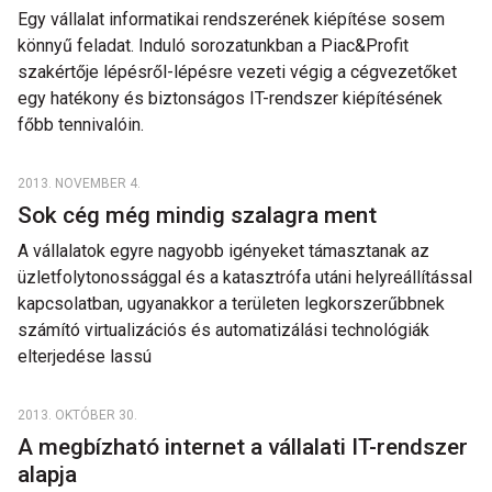
Egy vállalat informatikai rendszerének kiépítése sosem
könnyű feladat. Induló sorozatunkban a Piac&Profit
szakértője lépésről-lépésre vezeti végig a cégvezetőket
egy hatékony és biztonságos IT-rendszer kiépítésének
főbb tennivalóin.
2013. NOVEMBER 4.
Sok cég még mindig szalagra ment
A vállalatok egyre nagyobb igényeket támasztanak az
üzletfolytonossággal és a katasztrófa utáni helyreállítással
kapcsolatban, ugyanakkor a területen legkorszerűbbnek
számító virtualizációs és automatizálási technológiák
elterjedése lassú
2013. OKTÓBER 30.
A megbízható internet a vállalati IT-rendszer
alapja