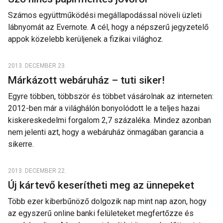
Számos együttműködési megállapodással növeli üzleti
lábnyomát az Evernote. A cél, hogy a népszerű jegyzetelő
appok közelebb kerüljenek a fizikai világhoz.
2013. DECEMBER 23.
Márkázott webáruház – tuti siker!
Egyre többen, többször és többet vásárolnak az interneten:
2012-ben már a világhálón bonyolódott le a teljes hazai
kiskereskedelmi forgalom 2,7 százaléka. Mindez azonban
nem jelenti azt, hogy a webáruház önmagában garancia a
sikerre.
2013. DECEMBER 22.
Új kártevő keserítheti meg az ünnepeket
Több ezer kiberbűnöző dolgozik nap mint nap azon, hogy
az egyszerű online banki felületeket megfertőzze és