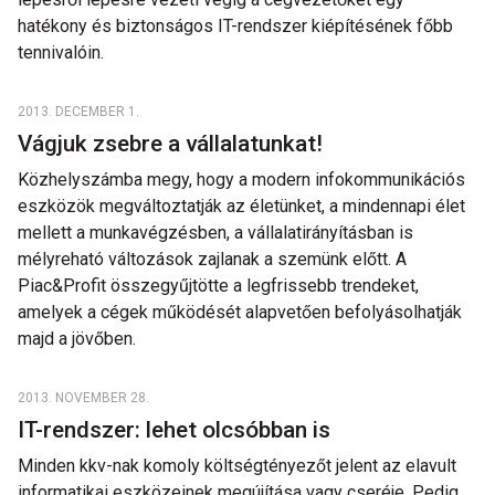
hatékony és biztonságos IT-rendszer kiépítésének főbb
tennivalóin.
2013. DECEMBER 1.
Vágjuk zsebre a vállalatunkat!
Közhelyszámba megy, hogy a modern infokommunikációs
eszközök megváltoztatják az életünket, a mindennapi élet
mellett a munkavégzésben, a vállalatirányításban is
mélyreható változások zajlanak a szemünk előtt. A
Piac&Profit összegyűjtötte a legfrissebb trendeket,
amelyek a cégek működését alapvetően befolyásolhatják
majd a jövőben.
2013. NOVEMBER 28.
IT-rendszer: lehet olcsóbban is
Minden kkv-nak komoly költségtényezőt jelent az elavult
informatikai eszközeinek megújítása vagy cseréje. Pedig