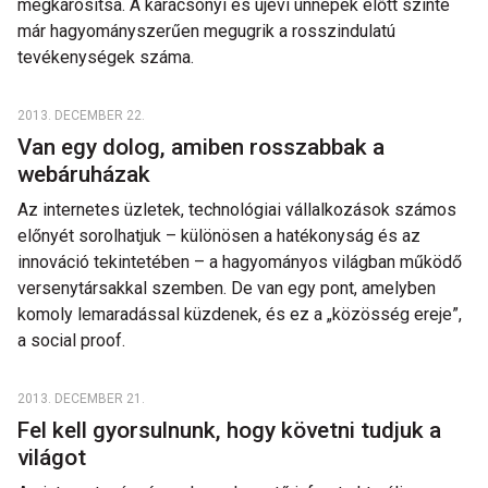
megkárosítsa. A karácsonyi és újévi ünnepek előtt szinte
már hagyományszerűen megugrik a rosszindulatú
tevékenységek száma.
2013. DECEMBER 22.
Van egy dolog, amiben rosszabbak a
webáruházak
Az internetes üzletek, technológiai vállalkozások számos
előnyét sorolhatjuk – különösen a hatékonyság és az
innováció tekintetében – a hagyományos világban működő
versenytársakkal szemben. De van egy pont, amelyben
komoly lemaradással küzdenek, és ez a „közösség ereje”,
a social proof.
2013. DECEMBER 21.
Fel kell gyorsulnunk, hogy követni tudjuk a
világot