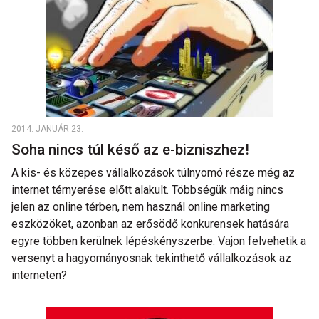
2014. JANUÁR 23.
Soha nincs túl késő az e-bizniszhez!
A kis- és közepes vállalkozások túlnyomó része még az
internet térnyerése előtt alakult. Többségük máig nincs
jelen az online térben, nem használ online marketing
eszközöket, azonban az erősödő konkurensek hatására
egyre többen kerülnek lépéskényszerbe. Vajon felvehetik a
versenyt a hagyományosnak tekinthető vállalkozások az
interneten?