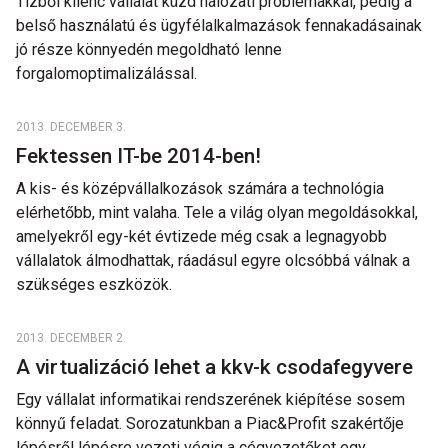
Tízből kilenc vállalat küzd hálózati problémákkal, pedig a
belső használatú és ügyfélalkalmazások fennakadásainak
jó része könnyedén megoldható lenne
forgalomoptimalizálással.
2013. DECEMBER 3.
Fektessen IT-be 2014-ben!
A kis- és középvállalkozások számára a technológia
elérhetőbb, mint valaha. Tele a világ olyan megoldásokkal,
amelyekről egy-két évtizede még csak a legnagyobb
vállalatok álmodhattak, ráadásul egyre olcsóbbá válnak a
szükséges eszközök.
2013. DECEMBER 2.
A virtualizáció lehet a kkv-k csodafegyvere
Egy vállalat informatikai rendszerének kiépítése sosem
könnyű feladat. Sorozatunkban a Piac&Profit szakértője
lépésről lépésre vezeti végig a cégvezetőket egy