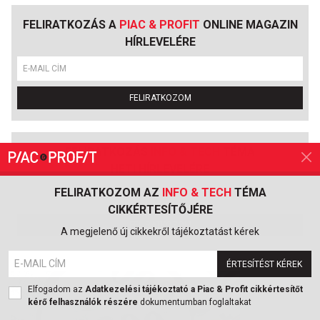
FELIRATKOZÁS A
PIAC & PROFIT
ONLINE MAGAZIN
HÍRLEVELÉRE
FELIRATKOZOM
FELIRATKOZÁS
INFO & TECH
TÉMA
HETI HÍRLEVELÉRE
FELIRATKOZOM AZ
INFO & TECH
TÉMA
CIKKÉRTESÍTŐJÉRE
FELIRATKOZOM
A megjelenő új cikkekről tájékoztatást kérek
ÉRTESÍTÉST KÉREK
Elfogadom az
Adatkezelési tájékoztató a Piac & Profit cikkértesítőt
kérő felhasználók részére
dokumentumban foglaltakat