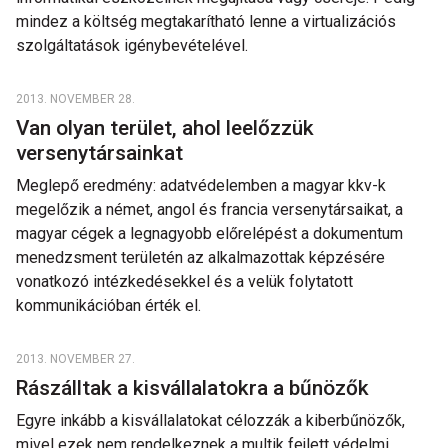
mindez a költség megtakarítható lenne a virtualizációs
szolgáltatások igénybevételével.
2013. NOVEMBER 28.
Van olyan terület, ahol leelőzzük
versenytársainkat
Meglepő eredmény: adatvédelemben a magyar kkv-k
megelőzik a német, angol és francia versenytársaikat, a
magyar cégek a legnagyobb előrelépést a dokumentum
menedzsment területén az alkalmazottak képzésére
vonatkozó intézkedésekkel és a velük folytatott
kommunikációban érték el.
2013. NOVEMBER 27.
Rászálltak a kisvállalatokra a bűnözők
Egyre inkább a kisvállalatokat célozzák a kiberbűnözők,
mivel ezek nem rendelkeznek a multik fejlett védelmi