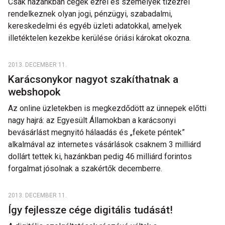
Csak hazánkban cégek ezrei és személyek tízezrei
rendelkeznek olyan jogi, pénzügyi, szabadalmi,
kereskedelmi és egyéb üzleti adatokkal, amelyek
illetéktelen kezekbe kerülése óriási károkat okozna.
2013. DECEMBER 11.
Karácsonykor nagyot szakíthatnak a
webshopok
Az online üzletekben is megkezdődött az ünnepek előtti
nagy hajrá: az Egyesült Államokban a karácsonyi
bevásárlást megnyitó hálaadás és „fekete péntek”
alkalmával az internetes vásárlások csaknem 3 milliárd
dollárt tettek ki, hazánkban pedig 46 milliárd forintos
forgalmat jósolnak a szakértők decemberre.
2013. DECEMBER 11.
Így fejlessze cége digitális tudását!