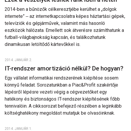
2014-ben a bűnözők célkeresztjébe kerülhet a „dolgok
internete” ‒ az internetkapcsolatra képes háztartási gépek,
televíziók és gépjárművek, valamint más hasonló
eszközök hálózata. Emellett sok átverésre számíthatunk a
futball-világbajnokság kapcsán, és találkozhatunk
dinamikusan letöltődő kártevőkkel is.
2014. JANUÁR 2.
IT-rendszer amortizáció nélkül? De hogyan?
Egy vállalat informatikai rendszerének kiépítése sosem
könnyű feladat. Sorozatunkban a Piac&Profit szakértője
lépésről lépésre vezeti végig a cégvezetőket egy
hatékony és biztonságos IT-rendszer kiépítésének főbb
tennivalóin. A cikksorozat befejező részében a leginkább
költséghatékony megoldást mutatjuk be olvasóinknak.
2014. JANUÁR 1.