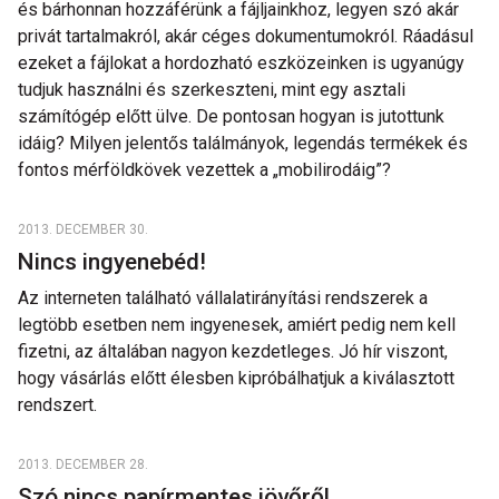
és bárhonnan hozzáférünk a fájljainkhoz, legyen szó akár
privát tartalmakról, akár céges dokumentumokról. Ráadásul
ezeket a fájlokat a hordozható eszközeinken is ugyanúgy
tudjuk használni és szerkeszteni, mint egy asztali
számítógép előtt ülve. De pontosan hogyan is jutottunk
idáig? Milyen jelentős találmányok, legendás termékek és
fontos mérföldkövek vezettek a „mobilirodáig”?
2013. DECEMBER 30.
Nincs ingyenebéd!
Az interneten található vállalatirányítási rendszerek a
legtöbb esetben nem ingyenesek, amiért pedig nem kell
fizetni, az általában nagyon kezdetleges. Jó hír viszont,
hogy vásárlás előtt élesben kipróbálhatjuk a kiválasztott
rendszert.
2013. DECEMBER 28.
Szó nincs papírmentes jövőről