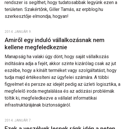
rendszer is segíthet, hogy tudatosabbak legyünk ezen a
területen. Szakértőnk, Giller Tamás, az erpblog.hu
szerkesztője elmondja, hogyan!
2014. JANUÁR 9.
Amiről egy induló vállalkozásnak nem
kellene megfeledkeznie
Manapság ha valaki úgy dönt, hogy saját vállalkozás
indítására adja a fejét, akkor szinte kizárólag csak az jut
eszébe, hogy a kínált terméket vagy szolgáltatást, hogy
tudja majd értékesíteni az ügyfelei számára. A többi
figyelmet és persze az idejét pedig az üzleti logisztika, a
megfelelő iroda megtalálása és az adózási problémák
töltik ki, megfeledkezve a vállalat informatikai
infrastruktúrájának biztonságáról.
2014. JANUÁR 7.
Ezek a veszélyek lesnek ránk idén a neten