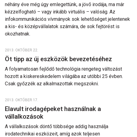
néhány éve még úgy emlegettünk, a jövő irodája, ma már
kézzelfogható – vagy inkább virtuális – valóság. Az
infokommunikációs vívmányok sok lehetőséget jelentenek
a kis- és középvállalatok számára, de sok fejtörést is
okozhatnak.
2013. OKTÓBER 22.
Öt tipp az új eszközök bevezetéséhez
A folyamatosan fejlődő technológia rengeteg változást
hozott a kiskereskedelem világába az utóbbi 25 évben.
Csak győzzék az alkalmazottak megszokni.
2013. OKTÓBER 17.
Elavult irodagépeket használnak a
vállalkozások
A vállalkozások döntő többsége addig használja
irodatechnikai eszközeit, amíg azok teljesen