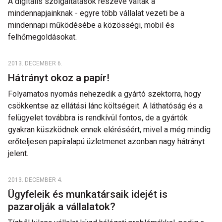
A digitális szolgáltatások részévé váltak a
mindennapjainknak - egyre több vállalat vezeti be a
mindennapi működésébe a közösségi, mobil és
felhőmegoldásokat.
2013. DECEMBER 6.
Hátrányt okoz a papír!
Folyamatos nyomás nehezedik a gyártó szektorra, hogy
csökkentse az ellátási lánc költségeit. A láthatóság és a
felügyelet továbbra is rendkívül fontos, de a gyártók
gyakran küszködnek ennek eléréséért, mivel a még mindig
erőteljesen papíralapú üzletmenet azonban nagy hátrányt
jelent.
2013. DECEMBER 4.
Ügyfeleik és munkatársaik idejét is
pazarolják a vállalatok?