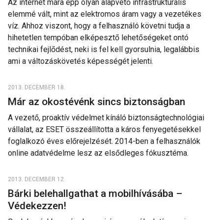
Az internet mára épp olyan alapvető infrastrukturális
elemmé vált, mint az elektromos áram vagy a vezetékes
víz. Ahhoz viszont, hogy a felhasználó követni tudja a
hihetetlen tempóban elképesztő lehetőségeket ontó
technikai fejlődést, neki is fel kell gyorsulnia, legalábbis
ami a változáskövetés képességét jelenti.
2013. DECEMBER 18.
Már az okostévénk sincs biztonságban
A vezető, proaktív védelmet kínáló biztonságtechnológiai
vállalat, az ESET összeállította a káros fenyegetésekkel
foglalkozó éves előrejelzését. 2014-ben a felhasználók
online adatvédelme lesz az elsődleges fókusztéma.
2013. DECEMBER 12.
Bárki belehallgathat a mobilhívásába –
Védekezzen!