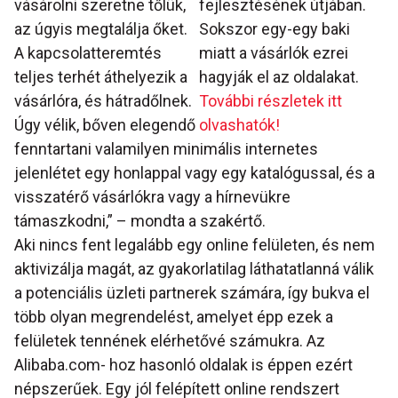
vásárolni szeretne tőlük,
fejlesztésének útjában.
az úgyis megtalálja őket.
Sokszor egy-egy baki
A kapcsolatteremtés
miatt a vásárlók ezrei
teljes terhét áthelyezik a
hagyják el az oldalakat.
vásárlóra, és hátradőlnek.
További részletek itt
Úgy vélik, bőven elegendő
olvashatók!
fenntartani valamilyen minimális internetes
jelenlétet egy honlappal vagy egy katalógussal, és a
visszatérő vásárlókra vagy a hírnevükre
támaszkodni,” – mondta a szakértő.
Aki nincs fent legalább egy online felületen, és nem
aktivizálja magát, az gyakorlatilag láthatatlanná válik
a potenciális üzleti partnerek számára, így bukva el
több olyan megrendelést, amelyet épp ezek a
felületek tennének elérhetővé számukra. Az
Alibaba.com- hoz hasonló oldalak is éppen ezért
népszerűek. Egy jól felépített online rendszert