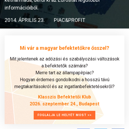
információiból.
2014. ÁPRILIS 23.
PIAC&PROFIT
Mi vár a magyar befektetőkre ősszel?
Mit jelentenek az adózási és szabályozási változások
a befektetők számára?
Merre tart az állampapírpiac?
Hogyan érdemes gondolkodni a hosszú távú
megtakarításokról és az ingatlanbefektetésekről?
Klasszis Befektetői Klub
2026. szeptember 24., Budapest
FOGLALJA LE HELYÉT MOST >>