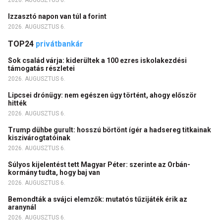
2026. AUGUSZTUS 6.
Izzasztó napon van túl a forint
2026. AUGUSZTUS 6.
TOP24
privátbankár
Sok család várja: kiderültek a 100 ezres iskolakezdési
támogatás részletei
2026. AUGUSZTUS 6.
Lipcsei drónügy: nem egészen úgy történt, ahogy először
hitték
2026. AUGUSZTUS 6.
Trump dühbe gurult: hosszú börtönt ígér a hadsereg titkainak
kiszivárogtatóinak
2026. AUGUSZTUS 6.
Súlyos kijelentést tett Magyar Péter: szerinte az Orbán-
kormány tudta, hogy baj van
2026. AUGUSZTUS 6.
Bemondták a svájci elemzők: mutatós tűzijáték érik az
aranynál
2026. AUGUSZTUS 6.