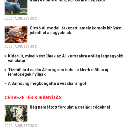
Irány a home office, ezt kérik a cégektől
2026. AUGUSZTUS 3.
Olcsó AI-modell érkezett, amely komoly kihívást
jelenthet a nagyoknak
2026. AUGUSZTUS 3.
Kiderült, mivel készülnek az AI-korszakra a világ legnagyobb
vállalatai
Tízmilliárd eurós AI-program indul: a kkv-k előtt is új
lehetőségek nyílnak
A Samsung megkongatta a vészharangot
CÉGVEZETÉS & IRÁNYÍTÁS
Rég nem látott fordulat a családi cégeknél
2026. AUGUSZTUS 5.