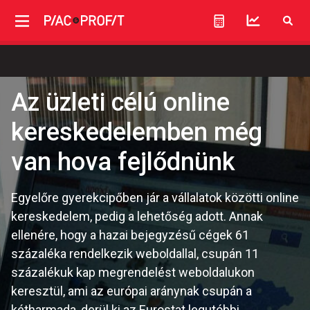
Az üzleti célú online
kereskedelemben még
van hova fejlődnünk
Egyelőre gyerekcipőben jár a vállalatok közötti online
kereskedelem, pedig a lehetőség adott. Annak
ellenére, hogy a hazai bejegyzésű cégek 61
százaléka rendelkezik weboldallal, csupán 11
százalékuk kap megrendelést weboldalukon
keresztül, ami az európai aránynak csupán a
kétharmada, derül ki az Eurostat legutóbbi