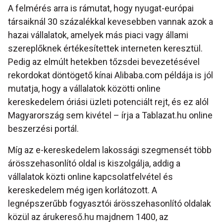
A felmérés arra is rámutat, hogy nyugat-európai
társaiknál 30 százalékkal kevesebben vannak azok a
hazai vállalatok, amelyek más piaci vagy állami
szereplőknek értékesítettek interneten keresztül.
Pedig az elmúlt hetekben tőzsdei bevezetésével
rekordokat döntögető kínai Alibaba.com példája is jól
mutatja, hogy a vállalatok közötti online
kereskedelem óriási üzleti potenciált rejt, és ez alól
Magyarország sem kivétel – írja a Tablazat.hu online
beszerzési portál.
Míg az e-kereskedelem lakossági szegmensét több
árösszehasonlító oldal is kiszolgálja, addig a
vállalatok közti online kapcsolatfelvétel és
kereskedelem még igen korlátozott. A
legnépszerűbb fogyasztói árösszehasonlító oldalak
közül az árukereső.hu majdnem 1400, az