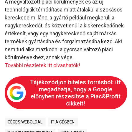
A megváltozott piaci körülmények és az új
technológiák térhódítása miatt átalakul a szokásos
kereskedelmi lánc, a gyártó például megkerüli a
nagykereskedőt, és közvetlenül a kiskereskedőnek
értékesít, vagy egy nagykereskedő saját márkás
termékek gyártásába és forgalmazásába kezd. Aki
nem tud alkalmazkodni a gyorsan változó piaci
körülményekhez, annak vége.
További részletek itt olvashatók!
Tájékozódjon hiteles forrásból: itt
megadhatja, hogy a Google
előnyben részesítse a Piac&Profit
cikkeit!
CÉGES WEBOLDAL
IT A CÉGBEN