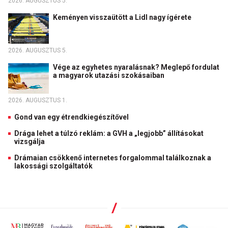
2026. AUGUSZTUS 5.
Keményen visszaütött a Lidl nagy ígérete
2026. AUGUSZTUS 5.
Vége az egyhetes nyaralásnak? Meglepő fordulat
a magyarok utazási szokásaiban
2026. AUGUSZTUS 1.
Gond van egy étrendkiegészítővel
Drága lehet a túlzó reklám: a GVH a „legjobb” állításokat
vizsgálja
Drámaian csökkenő internetes forgalommal találkoznak a
lakossági szolgáltatók