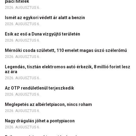
piaci hitelek
2026. AUGUSZTUS 6.
Ismét az egykori védett ár alatt a benzin
2026. AUGUSZTUS 6.
Esik az eső a Duna vízgyűjtő területén
2026. AUGUSZTUS 6.
Mérnöki csoda született, 110 emelet magas úszó szélerőmű
2026. AUGUSZTUS 6.
Legendás, tisztán elektromos autó érkezik, 8 millió forint lesz
az ára
2026. AUGUSZTUS 6.
Az OTP rendületlenül terjeszkedik
2026. AUGUSZTUS 6.
Meglepetés az albérletpiacon, nincs roham
2026. AUGUSZTUS 6.
Nagy drágulás jöhet a pontypiacon
2026. AUGUSZTUS 6.