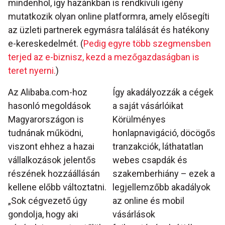
mindenhol, így hazánkban is rendkívüli igény
mutatkozik olyan online platformra, amely elősegíti
az üzleti partnerek egymásra találását és hatékony
e-kereskedelmét. (
Pedig egyre több szegmensben
terjed az e-biznisz, kezd a mezőgazdaságban is
teret nyerni.
)
Az Alibaba.com-hoz
Így akadályozzák a cégek
hasonló megoldások
a saját vásárlóikat
Magyarországon is
Körülményes
tudnának működni,
honlapnavigáció, döcögős
viszont ehhez a hazai
tranzakciók, láthatatlan
vállalkozások jelentős
webes csapdák és
részének hozzáállásán
szakemberhiány – ezek a
kellene előbb változtatni.
legjellemzőbb akadályok
„Sok cégvezető úgy
az online és mobil
gondolja, hogy aki
vásárlások