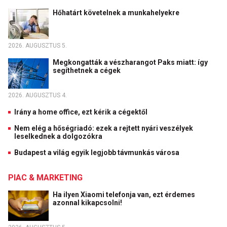
Hőhatárt követelnek a munkahelyekre
2026. AUGUSZTUS 5.
Megkongatták a vészharangot Paks miatt: így
segíthetnek a cégek
2026. AUGUSZTUS 4.
Irány a home office, ezt kérik a cégektől
Nem elég a hőségriadó: ezek a rejtett nyári veszélyek
leselkednek a dolgozókra
Budapest a világ egyik legjobb távmunkás városa
PIAC & MARKETING
Ha ilyen Xiaomi telefonja van, ezt érdemes
azonnal kikapcsolni!