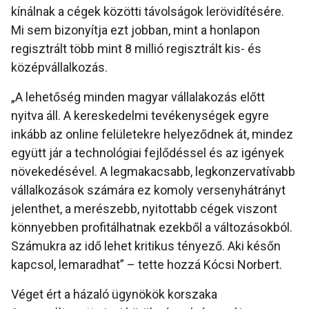
kínálnak a cégek közötti távolságok lerövidítésére.
Mi sem bizonyítja ezt jobban, mint a honlapon
regisztrált több mint 8 millió regisztrált kis- és
középvállalkozás.
„A lehetőség minden magyar vállalakozás előtt
nyitva áll. A kereskedelmi tevékenységek egyre
inkább az online felületekre helyeződnek át, mindez
együtt jár a technológiai fejlődéssel és az igények
növekedésével. A legmakacsabb, legkonzervatívabb
vállalkozások számára ez komoly versenyhátrányt
jelenthet, a merészebb, nyitottabb cégek viszont
könnyebben profitálhatnak ezekből a változásokból.
Számukra az idő lehet kritikus tényező. Aki későn
kapcsol, lemaradhat” – tette hozzá Kócsi Norbert.
Véget ért a házaló ügynökök korszaka