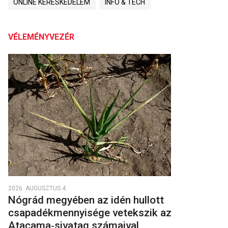
ONLINE KERESKEDELEM
INFO & TECH
VÉLEMÉNYVEZÉR
2026. AUGUSZTUS 4.
Nógrád megyében az idén hullott
csapadékmennyisége vetekszik az
Atacama‑sivatag számaival