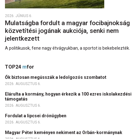
2026. JÚNIUS 6.
Mulatságba fordult a magyar focibajnokság
közvetítési jogának aukciója, senki nem
jelentkezett
A politikusok, fene nagy étvágyukban, a sportot is bekebelezték.
TOP24
m
for
Ők biztosan megússzák a ledolgozós szombatot
2026. AUGUSZTUS 6.
Elárulta a kormány, hogyan érkezik a 100 ezres iskolakezdési
támogatás
2026. AUGUSZTUS 6.
Fordulat a lipcsei drónügyben
2026. AUGUSZTUS 6.
Magyar Péter keményen nekiment az Orbán-kormánynak