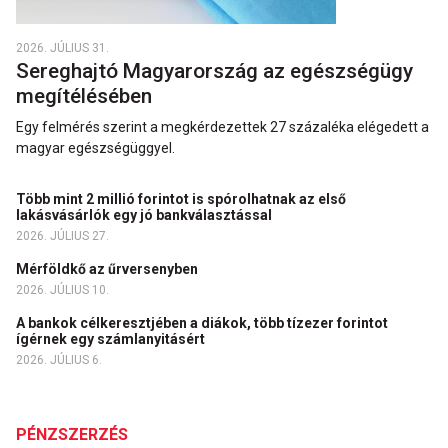
2026. JÚLIUS 31.
Sereghajtó Magyarország az egészségügy
megítélésében
Egy felmérés szerint a megkérdezettek 27 százaléka elégedett a
magyar egészségüggyel.
Több mint 2 millió forintot is spórolhatnak az első
lakásvásárlók egy jó bankválasztással
2026. JÚLIUS 27.
Mérföldkő az űrversenyben
2026. JÚLIUS 10.
A bankok célkeresztjében a diákok, több tízezer forintot
ígérnek egy számlanyitásért
2026. JÚLIUS 6.
PÉNZSZERZÉS