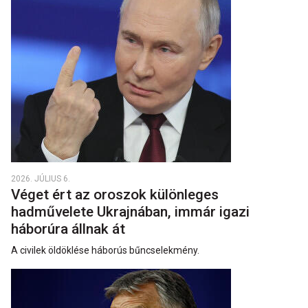
2026. JÚLIUS 6.
Véget ért az oroszok különleges
hadművelete Ukrajnában, immár igazi
háborúra állnak át
A civilek öldöklése háborús bűncselekmény.