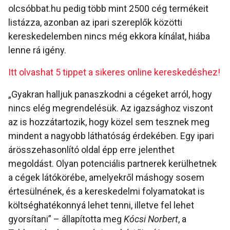
olcsóbbat.hu pedig több mint 2500 cég termékeit
listázza, azonban az ipari szereplők közötti
kereskedelemben nincs még ekkora kínálat, hiába
lenne rá igény.
Itt olvashat 5 tippet a sikeres online kereskedéshez!
„Gyakran halljuk panaszkodni a cégeket arról, hogy
nincs elég megrendelésük. Az igazsághoz viszont
az is hozzátartozik, hogy közel sem tesznek meg
mindent a nagyobb láthatóság érdekében. Egy ipari
árösszehasonlító oldal épp erre jelenthet
megoldást. Olyan potenciális partnerek kerülhetnek
a cégek látókörébe, amelyekről máshogy sosem
értesülnének, és a kereskedelmi folyamatokat is
költséghatékonnyá lehet tenni, illetve fel lehet
gyorsítani” – állapította meg
Kócsi Norbert
, a