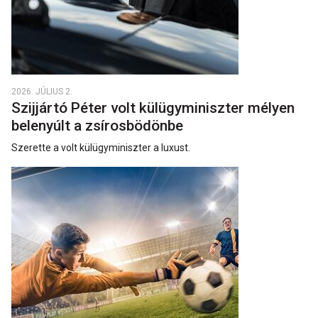
2026. JÚLIUS 2.
Szijjártó Péter volt külügyminiszter mélyen
belenyúlt a zsírosbödönbe
Szerette a volt külügyminiszter a luxust.