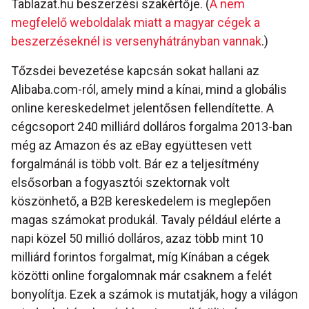
Tablazat.hu beszerzési szakértője. (
A nem
megfelelő weboldalak miatt a magyar cégek a
beszerzéseknél is versenyhátrányban vannak
.)
Tőzsdei bevezetése kapcsán sokat hallani az
Alibaba.com-ról, amely mind a kínai, mind a globális
online kereskedelmet jelentősen fellendítette. A
cégcsoport 240 milliárd dolláros forgalma 2013-ban
még az Amazon és az eBay együttesen vett
forgalmánál is több volt. Bár ez a teljesítmény
elsősorban a fogyasztói szektornak volt
köszönhető, a B2B kereskedelem is meglepően
magas számokat produkál. Tavaly például elérte a
napi közel 50 millió dolláros, azaz több mint 10
milliárd forintos forgalmat, míg Kínában a cégek
közötti online forgalomnak már csaknem a felét
bonyolítja. Ezek a számok is mutatják, hogy a világon