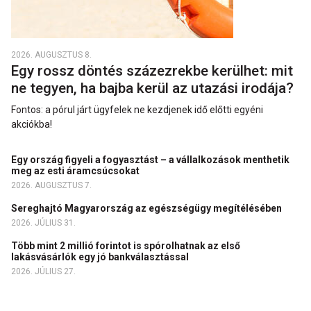
2026. AUGUSZTUS 8.
Egy rossz döntés százezrekbe kerülhet: mit
ne tegyen, ha bajba kerül az utazási irodája?
Fontos: a pórul járt ügyfelek ne kezdjenek idő előtti egyéni
akciókba!
Egy ország figyeli a fogyasztást – a vállalkozások menthetik
meg az esti áramcsúcsokat
2026. AUGUSZTUS 7.
Sereghajtó Magyarország az egészségügy megítélésében
2026. JÚLIUS 31.
Több mint 2 millió forintot is spórolhatnak az első
lakásvásárlók egy jó bankválasztással
2026. JÚLIUS 27.