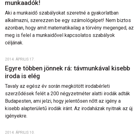
munkaadók!
Aki a munkaidő szabályokat szeretné a gyakorlatban
alkalmazni, szerezzen be egy számológépet! Nem biztos
azonban, hogy amit matematikailag a törvény megenged, az
meg is felel a munkaidővel kapcsolatos szabályok
céljának.
2014. ÁPRILIS 17.
Egyre többen jönnek rá: távmunkával kisebb
iroda is elég
Tavaly az egész év során megkötött irodabérleti
szerződések felét a 200 négyzetméter alatti irodák adták
Budapesten, ami jelzi, hogy jelentősen nőtt az igény a
kisebb alapterületű irodák iránt. Az irodaházak nyitnak az új
igényekre.
2014. ÁPRILIS 10.