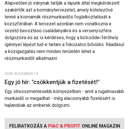
Alapvetően jó iránynak tartják a lapunk által megkérdezett
szakértők azt a kormánytervezetet, amely kötelezővé
tenné a kismamák részmunkaidős foglalkoztatását a
közszférában. A tervezet azonban nem vonatkozna a
vezető beosztású családanyákra és a versenyszféra
dolgozóira és az is kérdéses, hogy a bölcsődei férőhely
igénnyel lépést tud-e tartani a fokozatos bővülés. Ráadásul
a közigazgatás nem minden területén lehet a
részmunkaidőt alkalmazni
2008. NOVEMBER 13.
Egy jó hír: "csökkentjük a fizetését!"
Egy stresszmentesebb környezetben - amit a rugalmasabb
munkaidő is megadhat - még alacsonyabb fizetésért is
hajlandóak az emberek dolgozni.
FELIRATKOZÁS A
PIAC & PROFIT
ONLINE MAGAZIN