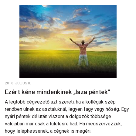
2016. JÚLIUS 8.
Ezért kéne mindenkinek „laza péntek”
A legtöbb cégvezető azt szereti, ha a kollégák szép
rendben ülnek az asztaluknál, legyen fagy vagy hőség. Egy
nyári péntek délután viszont a dolgozók többsége
valójában már csak a túlélésre hajt. Ha megszervezzük,
hogy leléphessenek, a cégnek is megéri.