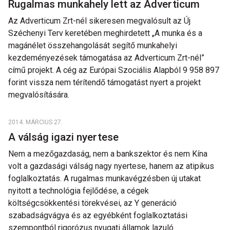
Rugalmas munkahely lett az Adverticum
Az Adverticum Zrt-nél sikeresen megvalósult az Új
Széchenyi Terv keretében meghirdetett „A munka és a
magánélet összehangolását segítő munkahelyi
kezdeményezések támogatása az Adverticum Zrt-nél”
című projekt. A cég az Európai Szociális Alapból 9 958 897
forint vissza nem térítendő támogatást nyert a projekt
megvalósítására.
2014. MÁRCIUS 27.
A válság igazi nyertese
Nem a mezőgazdaság, nem a bankszektor és nem Kína
volt a gazdasági válság nagy nyertese, hanem az atipikus
foglalkoztatás. A rugalmas munkavégzésben új utakat
nyitott a technológia fejlődése, a cégek
költségcsökkentési törekvései, az Y generáció
szabadságvágya és az egyébként foglalkoztatási
szempontból rigorózus nyugati államok lazuló