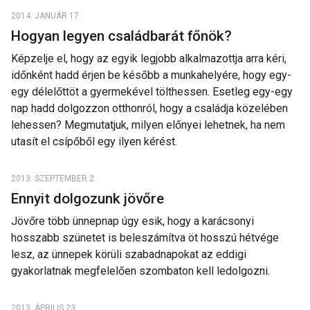
2014. JANUÁR 17.
Hogyan legyen családbarát főnök?
Képzelje el, hogy az egyik legjobb alkalmazottja arra kéri,
időnként hadd érjen be később a munkahelyére, hogy egy-
egy délelőttöt a gyermekével tölthessen. Esetleg egy-egy
nap hadd dolgozzon otthonról, hogy a családja közelében
lehessen? Megmutatjuk, milyen előnyei lehetnek, ha nem
utasít el csípőből egy ilyen kérést.
2013. SZEPTEMBER 2.
Ennyit dolgozunk jövőre
Jövőre több ünnepnap úgy esik, hogy a karácsonyi
hosszabb szünetet is beleszámítva öt hosszú hétvége
lesz, az ünnepek körüli szabadnapokat az eddigi
gyakorlatnak megfelelően szombaton kell ledolgozni.
2013. ÁPRILIS 23.