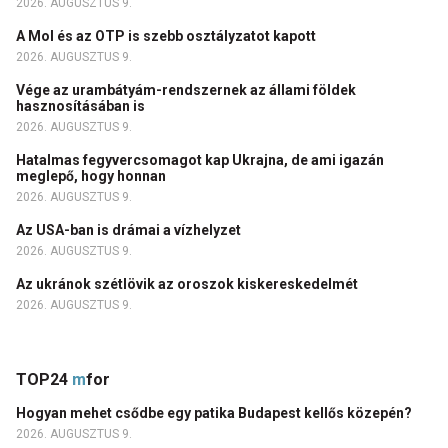
2026. AUGUSZTUS 9.
A Mol és az OTP is szebb osztályzatot kapott
2026. AUGUSZTUS 9.
Vége az urambátyám-rendszernek az állami földek
hasznosításában is
2026. AUGUSZTUS 9.
Hatalmas fegyvercsomagot kap Ukrajna, de ami igazán
meglepő, hogy honnan
2026. AUGUSZTUS 9.
Az USA-ban is drámai a vízhelyzet
2026. AUGUSZTUS 9.
Az ukránok szétlövik az oroszok kiskereskedelmét
2026. AUGUSZTUS 9.
TOP24
m
for
Hogyan mehet csődbe egy patika Budapest kellős közepén?
2026. AUGUSZTUS 9.