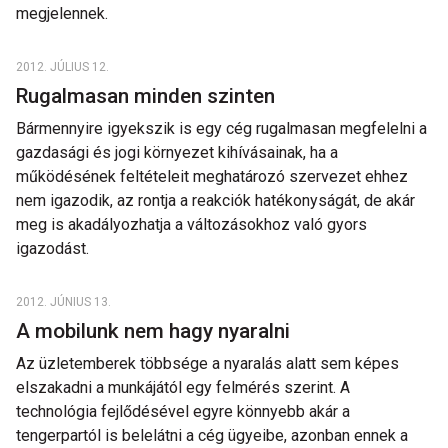
megjelennek.
2012. JÚLIUS 12.
Rugalmasan minden szinten
Bármennyire igyekszik is egy cég rugalmasan megfelelni a
gazdasági és jogi környezet kihívásainak, ha a
működésének feltételeit meghatározó szervezet ehhez
nem igazodik, az rontja a reakciók hatékonyságát, de akár
meg is akadályozhatja a változásokhoz való gyors
igazodást.
2012. JÚNIUS 13.
A mobilunk nem hagy nyaralni
Az üzletemberek többsége a nyaralás alatt sem képes
elszakadni a munkájától egy felmérés szerint. A
technológia fejlődésével egyre könnyebb akár a
tengerpartól is belelátni a cég ügyeibe, azonban ennek a