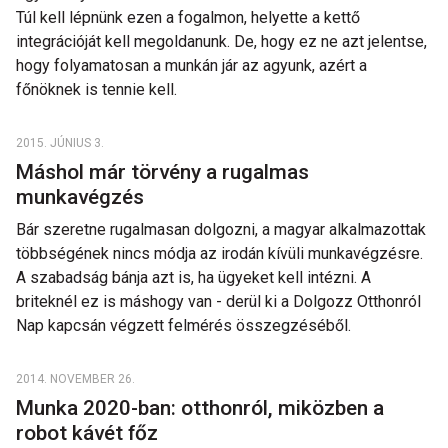
Túl kell lépnünk ezen a fogalmon, helyette a kettő
integrációját kell megoldanunk. De, hogy ez ne azt jelentse,
hogy folyamatosan a munkán jár az agyunk, azért a
főnöknek is tennie kell.
2015. JÚNIUS 3.
Máshol már törvény a rugalmas
munkavégzés
Bár szeretne rugalmasan dolgozni, a magyar alkalmazottak
többségének nincs módja az irodán kívüli munkavégzésre.
A szabadság bánja azt is, ha ügyeket kell intézni. A
briteknél ez is máshogy van - derül ki a Dolgozz Otthonról
Nap kapcsán végzett felmérés összegzéséből.
2014. NOVEMBER 26.
Munka 2020-ban: otthonról, miközben a
robot kávét főz