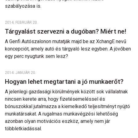
szabályozása is.
2014. FEBRUÁR 20.
Tárgyalást szervezni a dugóban? Miért ne!
A Genfi Autószalonon mutatják majd be az XchangE nevű
koncepciót, amely autó és tárgyaló lesz egyben. A jövőben
egy perc nyugtunk sem lesz?
2014. JANUÁR 20.
Hogyan lehet megtartani a jó munkaerőt?
A jelenlegi gazdasági körülmények között sok vállalatnak
nincsen kerete arra, hogy fizetésemeléssel és
bónuszokkal jutalmazza a kiemelkedő teljesítményt nyújtó
munkatársakat. A rugalmas munkavégzési lehetőség
azonban olyan motivációs eszköz, amely nem jár
többletkiadással.