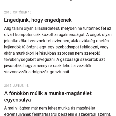
2015. OKTÓBER 15.
Engedjünk, hogy engedjenek
Alig találni olyan álláshirdetést, melyben ne tüntetnék fel az
elvárt kompetenciák között a rugalmasságot. A cégek olyan
jelentkezőket vesznek fel szívesen, akik szükség esetén
hajlandók túlórázni, egy-egy szabadnapot feláldozni, vagy
akár a munkaköri leírásukban szorosan nem szereplő
tevékenységeket elvégezni. A gazdasági szakértők azt
javasolják, hogy amennyire csak lehet, a vezetők
viszonozzák a dolgozók gesztusait.
2015. JÚNIUS 14.
A főnökön múlik a munka-magánélet
egyensúlya
A mai világban már nem lehet munka és magánélet
egyensúlyának fenntartásáról beszélni a szakértők szerint.