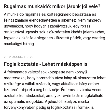
Rugalmas munkaidő: mikor járunk jól vele?
A munkaidő rugalmas és költségkímélő beosztása és
felhasználása elengedhetetlen a sikerhez. Nem mindegy
ugyanakkor, hogy hogyan szabályozzuk, egy rossz
struktúrával ugyanis sok szükségtelen kiadás jelentkezhet,
legyen az akár feleslegesen kifizetett pótlék, vagy esetleg
munkaügyi bírság.
2012. AUGUSZTUS 29.
Foglalkoztatás - Lehet másképpen is
A folyamatos változások közepette nem könnyű
megtervezni, hogy hosszabb távra hány alkalmazottra lehet
szüksége a vállalkozásnak, vagy aktuálisan hány ember
fizetését bírja el a cég büdzséje. Érdemes számba venni
azokat a konstrukciókat, amelyek révén talán megtalálható
az optimális megoldás. A júliustól hatályos munka
törvénykönyvében pedig új foglalkoztatási formák is