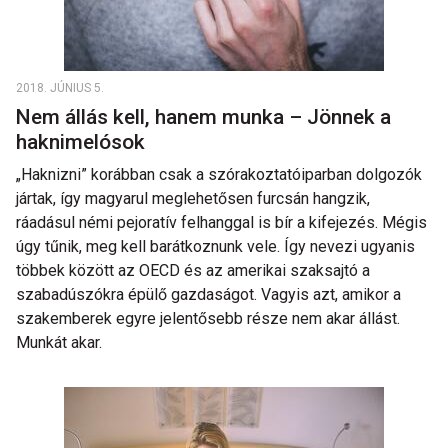
2018. JÚNIUS 5.
Nem állás kell, hanem munka – Jönnek a
haknimelósok
„Haknizni” korábban csak a szórakoztatóiparban dolgozók
jártak, így magyarul meglehetősen furcsán hangzik,
ráadásul némi pejoratív felhanggal is bír a kifejezés. Mégis
úgy tűnik, meg kell barátkoznunk vele. Így nevezi ugyanis
többek között az OECD és az amerikai szaksajtó a
szabadúszókra épülő gazdaságot. Vagyis azt, amikor a
szakemberek egyre jelentősebb része nem akar állást.
Munkát akar.