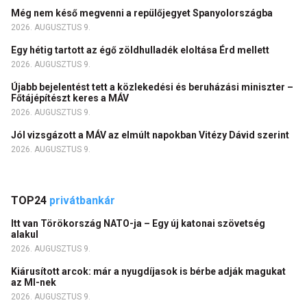
Még nem késő megvenni a repülőjegyet Spanyolországba
2026. AUGUSZTUS 9.
Egy hétig tartott az égő zöldhulladék eloltása Érd mellett
2026. AUGUSZTUS 9.
Újabb bejelentést tett a közlekedési és beruházási miniszter –
Főtájépítészt keres a MÁV
2026. AUGUSZTUS 9.
Jól vizsgázott a MÁV az elmúlt napokban Vitézy Dávid szerint
2026. AUGUSZTUS 9.
TOP24
privátbankár
Itt van Törökország NATO-ja – Egy új katonai szövetség
alakul
2026. AUGUSZTUS 9.
Kiárusított arcok: már a nyugdíjasok is bérbe adják magukat
az MI-nek
2026. AUGUSZTUS 9.