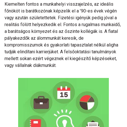
Kiemelten fontos a munkahelyi visszajelzés, az ideális
főnököt is barátkozónak képzelik el a ’90-es évek végén
vagy azután születettetek. Fizetési igényük pedig jóval a
realitás fölött helyezkedik el. Fontos a rugalmas munkaidő,
a barátságos környezet és az őszinte kollégák is. A fiatal
pályakezdők az álommunkát keresik, de
kompromisszumok és gyakorlati tapasztalat nélkül aligha
tudják elindítani karrierjüket. A felsőoktatási tanulmányok
mellett sokan ezért végeznek el kiegészítő képzéseket,
vagy vállalnak diákmunkát.