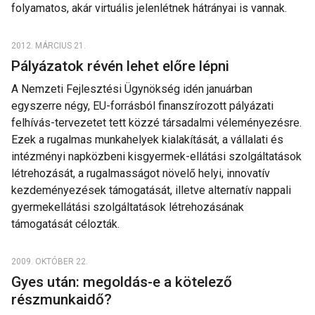
folyamatos, akár virtuális jelenlétnek hátrányai is vannak.
2012. MÁRCIUS 21.
Pályázatok révén lehet előre lépni
A Nemzeti Fejlesztési Ügynökség idén januárban
egyszerre négy, EU-forrásból finanszírozott pályázati
felhívás-tervezetet tett közzé társadalmi véleményezésre.
Ezek a rugalmas munkahelyek kialakítását, a vállalati és
intézményi napközbeni kisgyermek-ellátási szolgáltatások
létrehozását, a rugalmasságot növelő helyi, innovatív
kezdeményezések támogatását, illetve alternatív nappali
gyermekellátási szolgáltatások létrehozásának
támogatását célozták.
2009. OKTÓBER 22.
Gyes után: megoldás-e a kötelező
részmunkaidő?