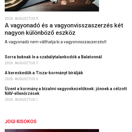
2026. AUGUSZTUS 9.
A vagyonadó és a vagyonvisszaszerzés két
nagyon különböző eszköz
A vagyonadó nem válthatja ki a vagyon­vissza­szerzést!.
Sorra buknak le a szabálytalankodók a Balatonnál
2026. AUGUSZTUS 7.
A kereskedők a Tisza-kormányt bírálják
2026. AUGUSZTUS 3.
Üzent a kormány a bizalmi vagyonkezelőknek: jönnek a célzott
NAV-ellenőrzések
2026. AUGUSZTUS 1.
JOGI KISOKOS