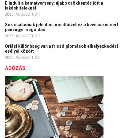
Elindult a kamatverseny: újabb csökkentés jött a
lakáshiteleknél
2026. AUGUSZTUS 4.
Sok családnak jelenthet mentőövet ez a kevéssé ismert
pénzügyi megoldás
2026. AUGUSZTUS 3.
Óriási különbség van a frissdiplomások elhelyezkedési
esélyei között
2026. AUGUSZTUS 2.
ADÓZÁS