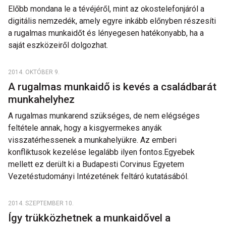
Előbb mondana le a tévéjéről, mint az okostelefonjáról a
digitális nemzedék, amely egyre inkább előnyben részesíti
a rugalmas munkaidőt és lényegesen hatékonyabb, ha a
saját eszközeiről dolgozhat.
2014. OKTÓBER 9.
A rugalmas munkaidő is kevés a családbarát
munkahelyhez
A rugalmas munkarend szükséges, de nem elégséges
feltétele annak, hogy a kisgyermekes anyák
visszatérhessenek a munkahelyükre. Az emberi
konfliktusok kezelése legalább ilyen fontos.Egyebek
mellett ez derült ki a Budapesti Corvinus Egyetem
Vezetéstudományi Intézetének feltáró kutatásából.
2014. SZEPTEMBER 10.
Így trükközhetnek a munkaidővel a