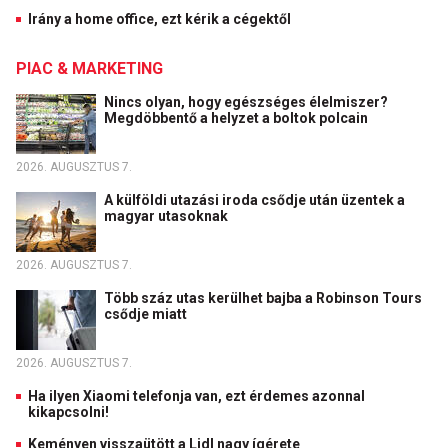
Irány a home office, ezt kérik a cégektől
PIAC & MARKETING
Nincs olyan, hogy egészséges élelmiszer?
Megdöbbentő a helyzet a boltok polcain
2026. AUGUSZTUS 7.
A külföldi utazási iroda csődje után üzentek a
magyar utasoknak
2026. AUGUSZTUS 7.
Több száz utas kerülhet bajba a Robinson Tours
csődje miatt
2026. AUGUSZTUS 7.
Ha ilyen Xiaomi telefonja van, ezt érdemes azonnal
kikapcsolni!
Keményen visszaütött a Lidl nagy ígérete