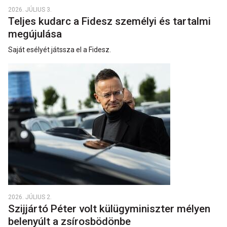
2026. JÚLIUS 3.
Teljes kudarc a Fidesz személyi és tartalmi
megújulása
Saját esélyét játssza el a Fidesz.
2026. JÚLIUS 2.
Szijjártó Péter volt külügyminiszter mélyen
belenyúlt a zsírosbödönbe