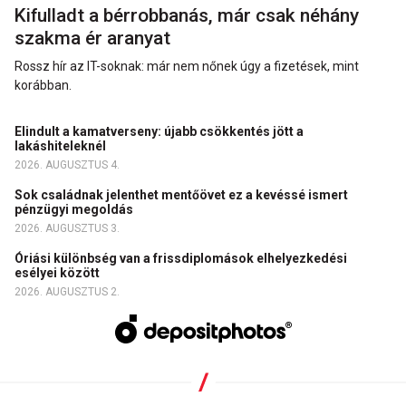
Kifulladt a bérrobbanás, már csak néhány
szakma ér aranyat
Rossz hír az IT-soknak: már nem nőnek úgy a fizetések, mint
korábban.
Elindult a kamatverseny: újabb csökkentés jött a
lakáshiteleknél
2026. AUGUSZTUS 4.
Sok családnak jelenthet mentőövet ez a kevéssé ismert
pénzügyi megoldás
2026. AUGUSZTUS 3.
Óriási különbség van a frissdiplomások elhelyezkedési
esélyei között
2026. AUGUSZTUS 2.