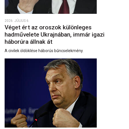
2026. JÚLIUS 6.
Véget ért az oroszok különleges
hadművelete Ukrajnában, immár igazi
háborúra állnak át
A civilek öldöklése háborús bűncselekmény.