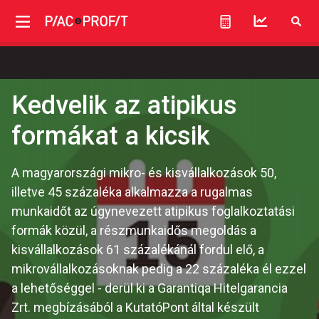
Kedvelik az atipikus
formákat a kicsik
A magyarországi mikro- és kisvállalkozások 50,
illetve 45 százaléka alkalmazza a rugalmas
munkaidőt az úgynevezett atipikus foglalkoztatási
formák közül, a részmunkaidős megoldás a
kisvállalkozások 61 százalékánál fordul elő, a
mikrovállalkozásoknak pedig a 22 százaléka él ezzel
a lehetőséggel - derül ki a Garantiqa Hitelgarancia
Zrt. megbízásából a KutatóPont által készült