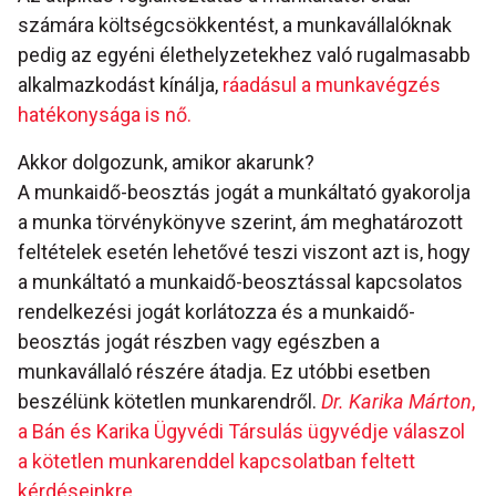
számára költségcsökkentést, a munkavállalóknak
pedig az egyéni élethelyzetekhez való rugalmasabb
alkalmazkodást kínálja,
ráadásul a munkavégzés
hatékonysága is nő.
Akkor dolgozunk, amikor akarunk?
A munkaidő-beosztás jogát a munkáltató gyakorolja
a munka törvénykönyve szerint, ám meghatározott
feltételek esetén lehetővé teszi viszont azt is, hogy
a munkáltató a munkaidő-beosztással kapcsolatos
rendelkezési jogát korlátozza és a munkaidő-
beosztás jogát részben vagy egészben a
munkavállaló részére átadja. Ez utóbbi esetben
beszélünk kötetlen munkarendről.
Dr. Karika Márton
,
a Bán és Karika Ügyvédi Társulás ügyvédje válaszol
a kötetlen munkarenddel kapcsolatban feltett
kérdéseinkre.