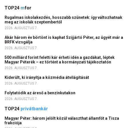
TOP24
m
for
Rugalmas iskolakezdés, hosszabb szünetek: így változhatnak
meg az iskolák szeptembertől
2026. AUGUSZTUS 7.
Akár három év börtönt is kaphat Szijjártó Péter, az ügyét már a
BRFK vizsgálja
2026. AUGUSZTUS 7.
500 milliárd forint feletti kár érheti idén a gazdákat, léptek
Magyar Péterék – ez történt a kormányzati tájékoztatón
2026. AUGUSZTUS 7.
Kiderült, ki irányítja a közmédia átvilágítását
2026. AUGUSZTUS 7.
Folytatódik az áreső a benzinkutakon
2026. AUGUSZTUS 7.
TOP24
privátbankár
Magyar Péter: három jelölt közül választhat államfőt a Tisza
frakciója