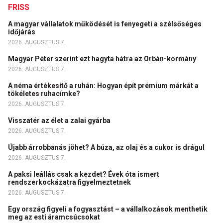
FRISS
A magyar vállalatok működését is fenyegeti a szélsőséges
időjárás
2026. AUGUSZTUS 7.
Magyar Péter szerint ezt hagyta hátra az Orbán-kormány
2026. AUGUSZTUS 7.
A néma értékesítő a ruhán: Hogyan épít prémium márkát a
tökéletes ruhacímke?
2026. AUGUSZTUS 7.
Visszatér az élet a zalai gyárba
2026. AUGUSZTUS 7.
Újabb árrobbanás jöhet? A búza, az olaj és a cukor is drágul
2026. AUGUSZTUS 7.
A paksi leállás csak a kezdet? Évek óta ismert
rendszerkockázatra figyelmeztetnek
2026. AUGUSZTUS 7.
Egy ország figyeli a fogyasztást – a vállalkozások menthetik
meg az esti áramcsúcsokat