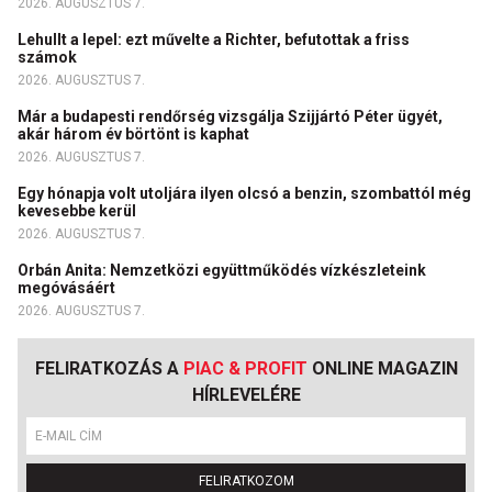
2026. AUGUSZTUS 7.
Lehullt a lepel: ezt művelte a Richter, befutottak a friss
számok
2026. AUGUSZTUS 7.
Már a budapesti rendőrség vizsgálja Szijjártó Péter ügyét,
akár három év börtönt is kaphat
2026. AUGUSZTUS 7.
Egy hónapja volt utoljára ilyen olcsó a benzin, szombattól még
kevesebbe kerül
2026. AUGUSZTUS 7.
Orbán Anita: Nemzetközi együttműködés vízkészleteink
megóvásáért
2026. AUGUSZTUS 7.
FELIRATKOZÁS A
PIAC & PROFIT
ONLINE MAGAZIN
HÍRLEVELÉRE
FELIRATKOZOM