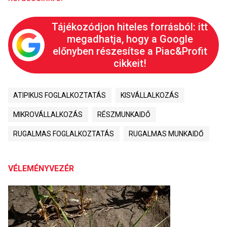
Tájékozódjon hiteles forrásból: itt
megadhatja, hogy a Google
előnyben részesítse a Piac&Profit
cikkeit!
ATIPIKUS FOGLALKOZTATÁS
KISVÁLLALKOZÁS
MIKROVÁLLALKOZÁS
RÉSZMUNKAIDŐ
RUGALMAS FOGLALKOZTATÁS
RUGALMAS MUNKAIDŐ
VÉLEMÉNYVEZÉR