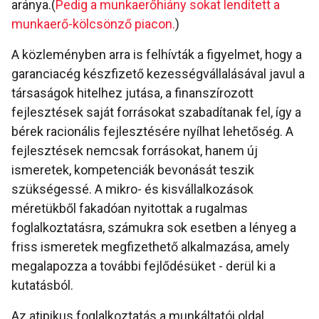
aránya.(
Pedig a munkaerőhiány sokat lendített a
munkaerő-kölcsönző piacon.
)
A közleményben arra is felhívták a figyelmet, hogy a
garanciacég készfizető kezességvállalásával javul a
társaságok hitelhez jutása, a finanszírozott
fejlesztések saját forrásokat szabadítanak fel, így a
bérek racionális fejlesztésére nyílhat lehetőség. A
fejlesztések nemcsak forrásokat, hanem új
ismeretek, kompetenciák bevonását teszik
szükségessé. A mikro- és kisvállalkozások
méretükből fakadóan nyitottak a rugalmas
foglalkoztatásra, számukra sok esetben a lényeg a
friss ismeretek megfizethető alkalmazása, amely
megalapozza a további fejlődésüket - derül ki a
kutatásból.
Az atipikus foglalkoztatás a munkáltatói oldal