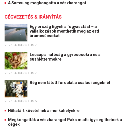
A Samsung megkongatta a vészharangot
CÉGVEZETÉS & IRÁNYÍTÁS
Egy ország figyeli a fogyasztást – a
vállalkozások menthetik meg az esti
áramcsúcsokat
2026. AUGUSZTUS 7.
Lecsap a hatóság a gyrososokra és a
sushiéttermekre
2026. AUGUSZTUS 7.
Rég nem látott fordulat a családi cégeknél
2026. AUGUSZTUS 5.
Hőhatárt követelnek a munkahelyekre
Megkongatták a vészharangot Paks miatt: így segíthetnek a
cégek