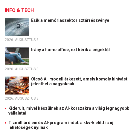
INFO & TECH
Esik a memóriaszektor sztárrészvénye
2026. AUGUSZTUS 6.
Irány a home office, ezt kérik a cégektől
2026. AUGUSZTUS 3.
Olcsó AI-modell érkezett, amely komoly kihívást
jelenthet a nagyoknak
2026. AUGUSZTUS 3.
Kiderült, mivel készülnek az AI-korszakra a világ legnagyobb
vállalatai
Tízmilliárd eurós AI-program indul: a kkv-k előtt is új
lehetőségek nyílnak