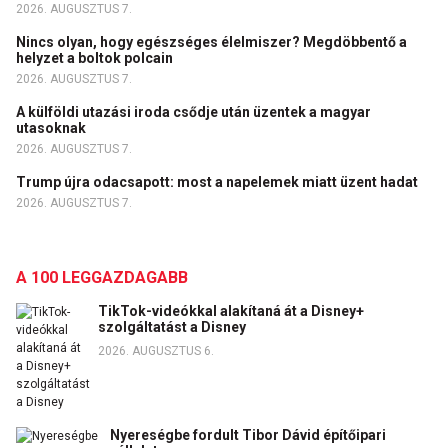
2026. AUGUSZTUS 7.
Nincs olyan, hogy egészséges élelmiszer? Megdöbbentő a
helyzet a boltok polcain
2026. AUGUSZTUS 7.
A külföldi utazási iroda csődje után üzentek a magyar
utasoknak
2026. AUGUSZTUS 7.
Trump újra odacsapott: most a napelemek miatt üzent hadat
2026. AUGUSZTUS 7.
A 100 LEGGAZDAGABB
TikTok-videókkal alakítaná át a Disney+
szolgáltatást a Disney
2026. AUGUSZTUS 6.
Nyereségbe fordult Tibor Dávid építőipari