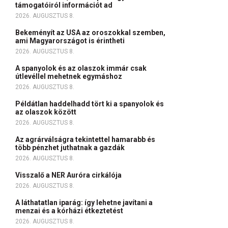
támogatóiról információt ad
2026. AUGUSZTUS 8.
Bekeményít az USA az oroszokkal szemben,
ami Magyarországot is érintheti
2026. AUGUSZTUS 8.
A spanyolok és az olaszok immár csak
útlevéllel mehetnek egymáshoz
2026. AUGUSZTUS 8.
Példátlan haddelhadd tört ki a spanyolok és
az olaszok között
2026. AUGUSZTUS 8.
Az agrárválságra tekintettel hamarabb és
több pénzhet juthatnak a gazdák
2026. AUGUSZTUS 8.
Visszalő a NER Auróra cirkálója
2026. AUGUSZTUS 8.
A láthatatlan iparág: így lehetne javítani a
menzai és a kórházi étkeztetést
2026. AUGUSZTUS 8.