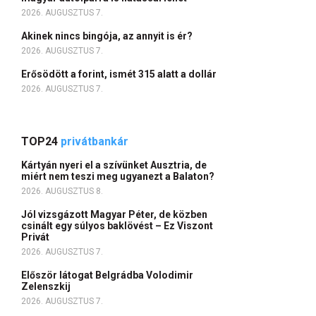
2026. AUGUSZTUS 7.
Akinek nincs bingója, az annyit is ér?
2026. AUGUSZTUS 7.
Erősödött a forint, ismét 315 alatt a dollár
2026. AUGUSZTUS 7.
TOP24
privátbankár
Kártyán nyeri el a szívünket Ausztria, de
miért nem teszi meg ugyanezt a Balaton?
2026. AUGUSZTUS 8.
Jól vizsgázott Magyar Péter, de közben
csinált egy súlyos baklövést – Ez Viszont
Privát
2026. AUGUSZTUS 7.
Először látogat Belgrádba Volodimir
Zelenszkij
2026. AUGUSZTUS 7.