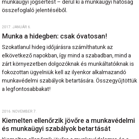
munkaügyi jogsértést – derül ki a munkaügyi hatóság
összefoglaló jelentéséből.
2017. JANUÁR 6.
Munka a hidegben: csak óvatosan!
Szokatlanul hideg időjárásra számíthatunk az
elkövetkező napokban, így mind a szabadban, mind a
zárt környezetben dolgozóknak és munkáltatóiknak is
fokozottan ügyelniük kell az ilyenkor alkalmazandó
munkavédelmi szabályok betartására. Összegyűjtöttük
a legfontosabbakat!
2016. NOVEMBER 7.
Kiemelten ellenőrzik jövőre a munkavédelmi
és munkaügyi szabályok betartását