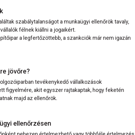
ak
láltak szabálytalanságot a munkaügyi ellenőrök tavaly,
llalók félnek kiállni a jogaikért.
ítőipar a legfertőzöttebb, a szankciók már nem igazán
kre jövőre?
dolgozóiparban tevékenykedő vállalkozások
 figyelmére, akit egyszer rajtakaptak, hogy feketén
tatnak majd az ellenőrök.
ügyi ellenőrzésen
időnként nehezen értelmezhető vagy többféle értelmezés