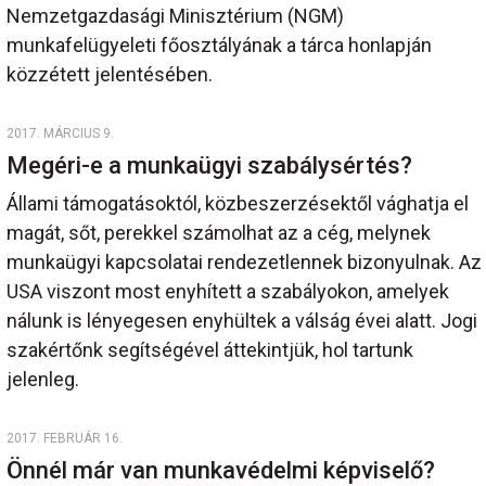
Nemzetgazdasági Minisztérium (NGM)
munkafelügyeleti főosztályának a tárca honlapján
közzétett jelentésében.
2017. MÁRCIUS 9.
Megéri-e a munkaügyi szabálysértés?
Állami támogatásoktól, közbeszerzésektől vághatja el
magát, sőt, perekkel számolhat az a cég, melynek
munkaügyi kapcsolatai rendezetlennek bizonyulnak. Az
USA viszont most enyhített a szabályokon, amelyek
nálunk is lényegesen enyhültek a válság évei alatt. Jogi
szakértőnk segítségével áttekintjük, hol tartunk
jelenleg.
2017. FEBRUÁR 16.
Önnél már van munkavédelmi képviselő?