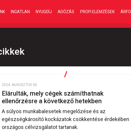
INK
INGATLAN
NYUGDÍJ
ADÓZÁS
PROFI ELEMZÉSEK
ÁRFO
cikkek
2024. AUGUSZTUS 30.
Elárulták, mely cégek számíthatnak
ellenőrzésre a következő hetekben
A súlyos munkabalesetek megelőzése és az
egészségkárosító kockázatok csökkentése érdekében
országos célvizsgálatot tartanak.