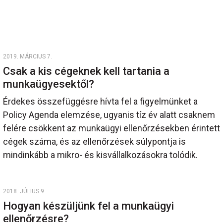
2019. MÁRCIUS 7.
Csak a kis cégeknek kell tartania a
munkaügyesektől?
Érdekes összefüggésre hívta fel a figyelmünket a
Policy Agenda elemzése, ugyanis tíz év alatt csaknem
felére csökkent az munkaügyi ellenőrzésekben érintett
cégek száma, és az ellenőrzések súlypontja is
mindinkább a mikro- és kisvállalkozásokra tolódik.
2018. JÚLIUS 9.
Hogyan készüljünk fel a munkaügyi
ellenőrzésre?