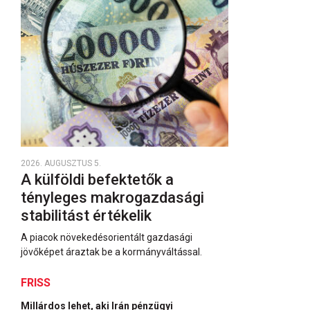
2026. AUGUSZTUS 5.
A külföldi befektetők a
tényleges makrogazdasági
stabilitást értékelik
A piacok növekedésorientált gazdasági
jövőképet áraztak be a kormányváltással.
FRISS
Millárdos lehet, aki Irán pénzügyi