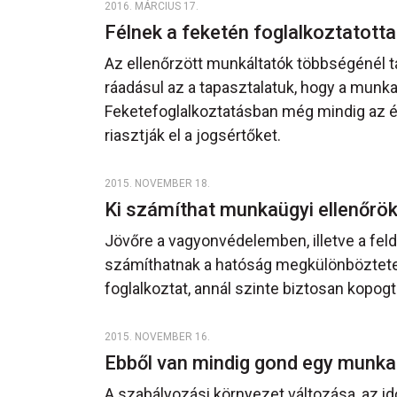
2016. MÁRCIUS 17.
Félnek a feketén foglalkoztatott
Az ellenőrzött munkáltatók többségénél ta
ráadásul az a tapasztalatuk, hogy a munkavá
Feketefoglalkoztatásban még mindig az ép
riasztják el a jogsértőket.
2015. NOVEMBER 18.
Ki számíthat munkaügyi ellenőrö
Jövőre a vagyonvédelemben, illetve a fel
számíthatnak a hatóság megkülönböztetett
foglalkoztat, annál szinte biztosan kopog
2015. NOVEMBER 16.
Ebből van mindig gond egy munka
A szabályozási környezet változása, az 