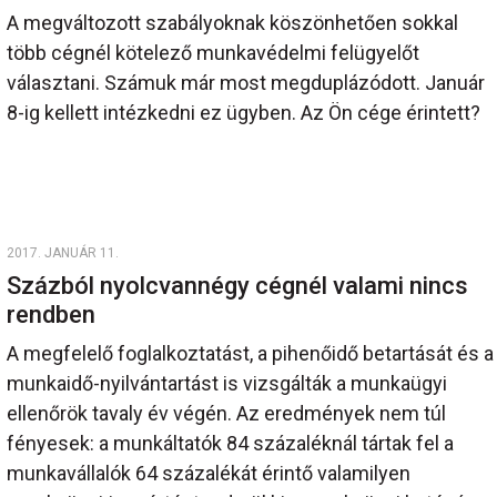
A megváltozott szabályoknak köszönhetően sokkal
több cégnél kötelező munkavédelmi felügyelőt
választani. Számuk már most megduplázódott. Január
8-ig kellett intézkedni ez ügyben. Az Ön cége érintett?
2017. JANUÁR 11.
Százból nyolcvannégy cégnél valami nincs
rendben
A megfelelő foglalkoztatást, a pihenőidő betartását és a
munkaidő-nyilvántartást is vizsgálták a munkaügyi
ellenőrök tavaly év végén. Az eredmények nem túl
fényesek: a munkáltatók 84 százaléknál tártak fel a
munkavállalók 64 százalékát érintő valamilyen