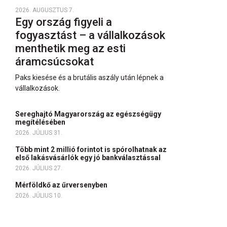
2026. AUGUSZTUS 7.
Egy ország figyeli a
fogyasztást – a vállalkozások
menthetik meg az esti
áramcsúcsokat
Paks kiesése és a brutális aszály után lépnek a
vállalkozások.
Sereghajtó Magyarország az egészségügy
megítélésében
2026. JÚLIUS 31.
Több mint 2 millió forintot is spórolhatnak az
első lakásvásárlók egy jó bankválasztással
2026. JÚLIUS 27.
Mérföldkő az űrversenyben
2026. JÚLIUS 10.