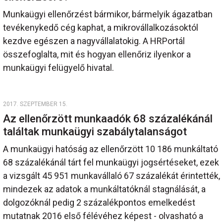
Munkaügyi ellenőrzést bármikor, bármelyik ágazatban
tevékenykedő cég kaphat, a mikrovállalkozásoktól
kezdve egészen a nagyvállalatokig. A HRPortál
összefoglalta, mit és hogyan ellenőriz ilyenkor a
munkaügyi felügyelő hivatal.
2017. SZEPTEMBER 15.
Az ellenőrzött munkaadók 68 százalékánál
találtak munkaügyi szabálytalanságot
A munkaügyi hatóság az ellenőrzött 10 186 munkáltató
68 százalékánál tárt fel munkaügyi jogsértéseket, ezek
a vizsgált 45 951 munkavállaló 67 százalékát érintették,
mindezek az adatok a munkáltatóknál stagnálását, a
dolgozóknál pedig 2 százalékpontos emelkedést
mutatnak 2016 első félévéhez képest - olvasható a