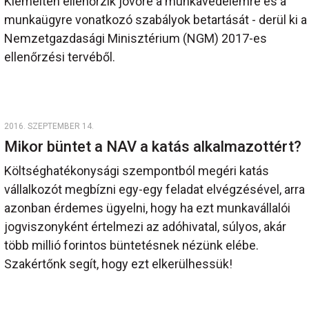
Kiemelten ellenőrzik jövőre a munkavédelemre és a
munkaügyre vonatkozó szabályok betartását - derül ki a
Nemzetgazdasági Minisztérium (NGM) 2017-es
ellenőrzési tervéből.
2016. SZEPTEMBER 14.
Mikor büntet a NAV a katás alkalmazottért?
Költséghatékonysági szempontból megéri katás
vállalkozót megbízni egy-egy feladat elvégzésével, arra
azonban érdemes ügyelni, hogy ha ezt munkavállalói
jogviszonyként értelmezi az adóhivatal, súlyos, akár
több millió forintos büntetésnek nézünk elébe.
Szakértőnk segít, hogy ezt elkerülhessük!