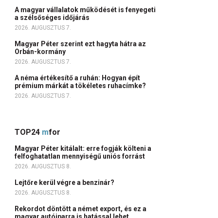
A magyar vállalatok működését is fenyegeti
a szélsőséges időjárás
2026. AUGUSZTUS 7.
Magyar Péter szerint ezt hagyta hátra az
Orbán-kormány
2026. AUGUSZTUS 7.
A néma értékesítő a ruhán: Hogyan épít
prémium márkát a tökéletes ruhacímke?
2026. AUGUSZTUS 7.
TOP24
m
for
Magyar Péter kitálalt: erre fogják költeni a
felfoghatatlan mennyiségű uniós forrást
2026. AUGUSZTUS 8.
Lejtőre kerül végre a benzinár?
2026. AUGUSZTUS 8.
Rekordot döntött a német export, és ez a
magyar autóiparra is hatással lehet