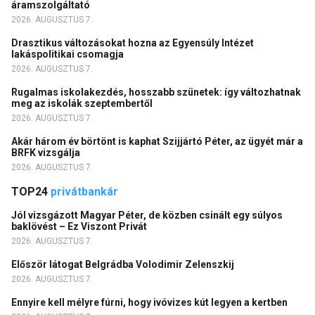
áramszolgáltató
2026. AUGUSZTUS 7.
Drasztikus változásokat hozna az Egyensúly Intézet
lakáspolitikai csomagja
2026. AUGUSZTUS 7.
Rugalmas iskolakezdés, hosszabb szünetek: így változhatnak
meg az iskolák szeptembertől
2026. AUGUSZTUS 7.
Akár három év börtönt is kaphat Szijjártó Péter, az ügyét már a
BRFK vizsgálja
2026. AUGUSZTUS 7.
TOP24
privátbankár
Jól vizsgázott Magyar Péter, de közben csinált egy súlyos
baklövést – Ez Viszont Privát
2026. AUGUSZTUS 7.
Először látogat Belgrádba Volodimir Zelenszkij
2026. AUGUSZTUS 7.
Ennyire kell mélyre fúrni, hogy ivóvizes kút legyen a kertben