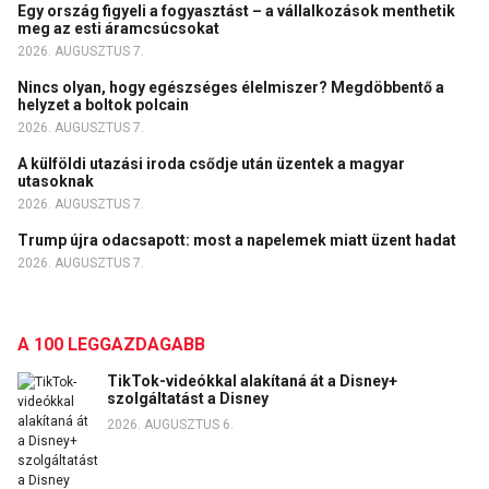
Egy ország figyeli a fogyasztást – a vállalkozások menthetik
meg az esti áramcsúcsokat
2026. AUGUSZTUS 7.
Nincs olyan, hogy egészséges élelmiszer? Megdöbbentő a
helyzet a boltok polcain
2026. AUGUSZTUS 7.
A külföldi utazási iroda csődje után üzentek a magyar
utasoknak
2026. AUGUSZTUS 7.
Trump újra odacsapott: most a napelemek miatt üzent hadat
2026. AUGUSZTUS 7.
A 100 LEGGAZDAGABB
TikTok-videókkal alakítaná át a Disney+
szolgáltatást a Disney
2026. AUGUSZTUS 6.