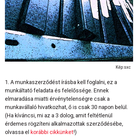
Kép:sxc
1. A munkaszerződést írásba kell foglalni, ez a
munkáltató feladata és felelőssége. Ennek
elmaradása miatti érvénytelenségre csak a
munkavállaló hivatkozhat, ő is csak 30 napon belül.
(Ha kíváncsi, mi az a 3 dolog, amit feltétlenül
érdemes rögzíteni alkalmazottak szerződésébe,
olvassa el
korábbi cikkünket
!)