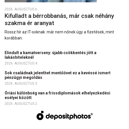
2026. AUGUSZTUS 6.
Kifulladt a bérrobbanás, már csak néhány
szakma ér aranyat
Rossz hír az IT-soknak: már nem nőnek úgy a fizetések, mint
korábban.
Elindult a kamatverseny: újabb csökkentés jött a
lakáshiteleknél
2026. AUGUSZTUS 4.
Sok családnak jelenthet mentőövet ez a kevéssé ismert
pénzügyi megoldás
2026. AUGUSZTUS 3.
Óriási különbség van a frissdiplomások elhelyezkedési
esélyei között
2026. AUGUSZTUS 2.