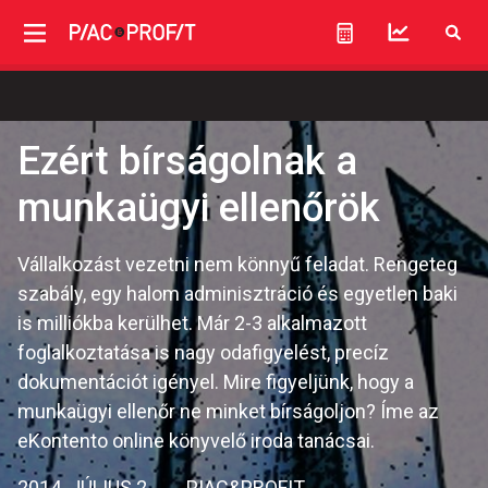
Ezért bírságolnak a
munkaügyi ellenőrök
Vállalkozást vezetni nem könnyű feladat. Rengeteg
szabály, egy halom adminisztráció és egyetlen baki
is milliókba kerülhet. Már 2-3 alkalmazott
foglalkoztatása is nagy odafigyelést, precíz
dokumentációt igényel. Mire figyeljünk, hogy a
munkaügyi ellenőr ne minket bírságoljon? Íme az
eKontento online könyvelő iroda tanácsai.
2014. JÚLIUS 2.
PIAC&PROFIT