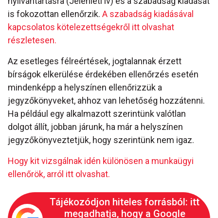
nyilvántartásra (Jelenléti ív) és a szabadság kiadását
is fokozottan ellenőrzik.
A szabadság kiadásával
kapcsolatos kötelezettségekről itt olvashat
részletesen.
Az esetleges félreértések, jogtalannak érzett
bírságok elkerülése érdekében ellenőrzés esetén
mindenképp a helyszínen ellenőrizzük a
jegyzőkönyveket, ahhoz van lehetőség hozzátenni.
Ha például egy alkalmazott szerintünk valótlan
dolgot állít, jobban járunk, ha már a helyszínen
jegyzőkönyveztetjük, hogy szerintünk nem igaz.
Hogy kit vizsgálnak idén különösen a munkaügyi
ellenőrök, arról itt olvashat.
Tájékozódjon hiteles forrásból: itt
megadhatja, hogy a Google