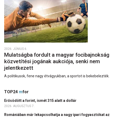
2026. JÚNIUS 6.
Mulatságba fordult a magyar focibajnokság
közvetítési jogának aukciója, senki nem
jelentkezett
A politikusok, fene nagy étvágyukban, a sportot is bekebelezték.
TOP24
m
for
Erősödött a forint, ismét 315 alatt a dollár
2026. AUGUSZTUS 7.
Romániában már lekapcsolhatja a nagy ipari fogyasztókat az