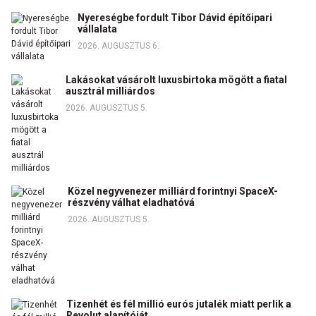
Nyereségbe fordult Tibor Dávid építőipari
vállalata
2026. AUGUSZTUS 6.
Lakásokat vásárolt luxusbirtoka mögött a fiatal
ausztrál milliárdos
2026. AUGUSZTUS 5.
Közel negyvenezer milliárd forintnyi SpaceX-
részvény válhat eladhatóvá
2026. AUGUSZTUS 5.
Tizenhét és fél millió eurós jutalék miatt perlik a
Revolut alapítóját