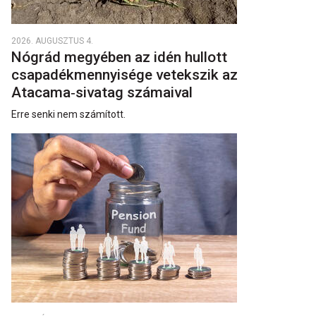
2026. AUGUSZTUS 4.
Nógrád megyében az idén hullott
csapadékmennyisége vetekszik az
Atacama‑sivatag számaival
Erre senki nem számított.