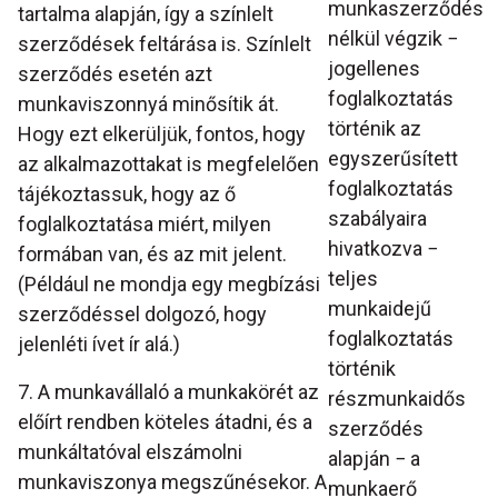
munkaszerződés
tartalma alapján, így a színlelt
nélkül végzik −
szerződések feltárása is. Színlelt
jogellenes
szerződés esetén azt
foglalkoztatás
munkaviszonnyá minősítik át.
történik az
Hogy ezt elkerüljük, fontos, hogy
egyszerűsített
az alkalmazottakat is megfelelően
foglalkoztatás
tájékoztassuk, hogy az ő
szabályaira
foglalkoztatása miért, milyen
hivatkozva −
formában van, és az mit jelent.
teljes
(Például ne mondja egy megbízási
munkaidejű
szerződéssel dolgozó, hogy
foglalkoztatás
jelenléti ívet ír alá.)
történik
7. A munkavállaló a munkakörét az
részmunkaidős
előírt rendben köteles átadni, és a
szerződés
munkáltatóval elszámolni
alapján − a
munkaviszonya megszűnésekor. A
munkaerő