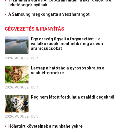
Tízmilliárd eurós AI-program indul: a kkv-k előtt is új
lehetőségek nyílnak
A Samsung megkongatta a vészharangot
CÉGVEZETÉS & IRÁNYÍTÁS
Egy ország figyeli a fogyasztást – a
vállalkozások menthetik meg az esti
áramcsúcsokat
2026. AUGUSZTUS 7.
Lecsap a hatóság a gyrososokra és a
sushiéttermekre
2026. AUGUSZTUS 7.
Rég nem látott fordulat a családi cégeknél
2026. AUGUSZTUS 5.
Hőhatárt követelnek a munkahelyekre