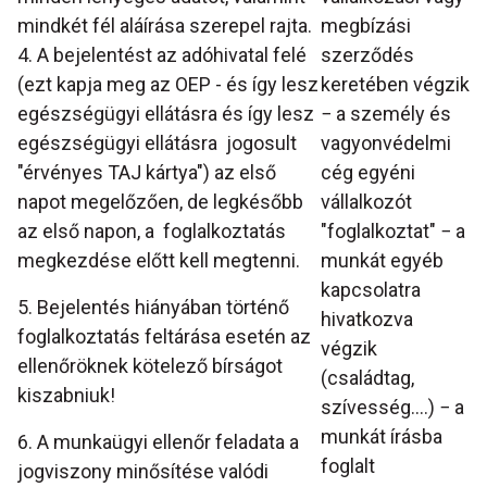
mindkét fél aláírása szerepel rajta.
megbízási
4. A bejelentést az adóhivatal felé
szerződés
(ezt kapja meg az OEP - és így lesz
keretében végzik
egészségügyi ellátásra és így lesz
− a személy és
egészségügyi ellátásra jogosult
vagyonvédelmi
"érvényes TAJ kártya") az első
cég egyéni
napot megelőzően, de legkésőbb
vállalkozót
az első napon, a foglalkoztatás
"foglalkoztat" − a
megkezdése előtt kell megtenni.
munkát egyéb
kapcsolatra
5. Bejelentés hiányában történő
hivatkozva
foglalkoztatás feltárása esetén az
végzik
ellenőröknek kötelező bírságot
(családtag,
kiszabniuk!
szívesség....) − a
munkát írásba
6. A munkaügyi ellenőr feladata a
foglalt
jogviszony minősítése valódi