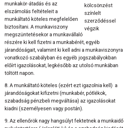
munkakör-átadás és az
kölcsönzést
elszámolás feltételeit a
színlelt
munkáltató köteles megfelelően
szerződéssel
biztosítani. A munkaviszony
végzik
megszüntetésekor a munkavállaló
részére ki kell fizetni a munkabérét, egyéb
járandóságait, valamint ki kell adni a munkaviszonyra
vonatkozó szabályban és egyéb jogszabályokban
előírt igazolásokat, legkésőbb az utolsó munkában
töltött napon.
8. A munkáltató köteles (ezért ezt igazolnia kell) a
járandóságokat kifizetni (munkabér, pótlékok,
szabadság pénzbeli megváltása) az igazolásokat
kiadni (személyesen vagy postán).
9. Az ellenőrök nagy hangsúlyt fektetnek a munkaidő