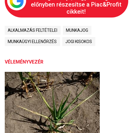
előnyben részesítse a Piac&Profit
cikkeit!
ALKALMAZÁS FELTÉTELEI
MUNKAJOG
MUNKAÜGYI ELLENŐRZÉS
JOGI KISOKOS
VÉLEMÉNYVEZÉR