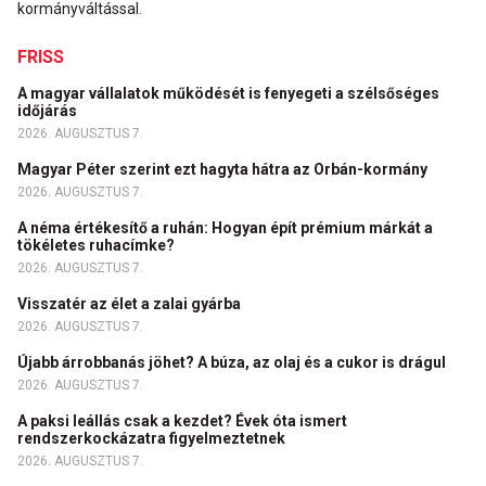
kormányváltással.
FRISS
A magyar vállalatok működését is fenyegeti a szélsőséges
időjárás
2026. AUGUSZTUS 7.
Magyar Péter szerint ezt hagyta hátra az Orbán-kormány
2026. AUGUSZTUS 7.
A néma értékesítő a ruhán: Hogyan épít prémium márkát a
tökéletes ruhacímke?
2026. AUGUSZTUS 7.
Visszatér az élet a zalai gyárba
2026. AUGUSZTUS 7.
Újabb árrobbanás jöhet? A búza, az olaj és a cukor is drágul
2026. AUGUSZTUS 7.
A paksi leállás csak a kezdet? Évek óta ismert
rendszerkockázatra figyelmeztetnek
2026. AUGUSZTUS 7.