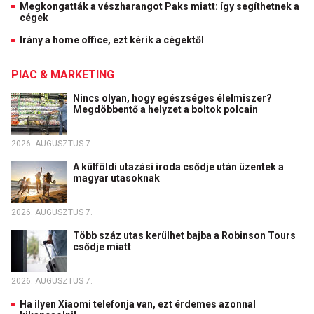
Megkongatták a vészharangot Paks miatt: így segíthetnek a
cégek
Irány a home office, ezt kérik a cégektől
PIAC & MARKETING
Nincs olyan, hogy egészséges élelmiszer?
Megdöbbentő a helyzet a boltok polcain
2026. AUGUSZTUS 7.
A külföldi utazási iroda csődje után üzentek a
magyar utasoknak
2026. AUGUSZTUS 7.
Több száz utas kerülhet bajba a Robinson Tours
csődje miatt
2026. AUGUSZTUS 7.
Ha ilyen Xiaomi telefonja van, ezt érdemes azonnal