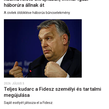
háborúra állnak át
A civilek öldöklése háborús bűncselekmény.
2026. JÚLIUS 3.
Teljes kudarc a Fidesz személyi és tartalmi
megújulása
Saját esélyét játssza el a Fidesz.