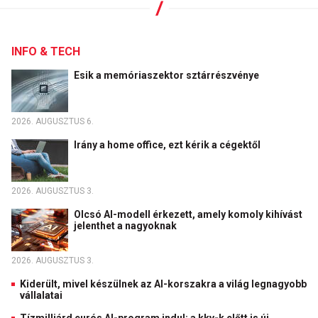
INFO & TECH
Esik a memóriaszektor sztárrészvénye
2026. AUGUSZTUS 6.
Irány a home office, ezt kérik a cégektől
2026. AUGUSZTUS 3.
Olcsó AI-modell érkezett, amely komoly kihívást
jelenthet a nagyoknak
2026. AUGUSZTUS 3.
Kiderült, mivel készülnek az AI-korszakra a világ legnagyobb
vállalatai