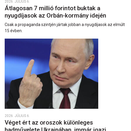
2026. JÚLIUS 6.
Átlagosan 7 millió forintot buktak a
nyugdíjasok az Orbán-kormány idején
Csak a propaganda szintjén jártak jobban a nyugdíjasok az elmúlt
15 évben.
2026. JÚLIUS 6.
Véget ért az oroszok különleges
hadművelete Ukrajnában, immár igazi