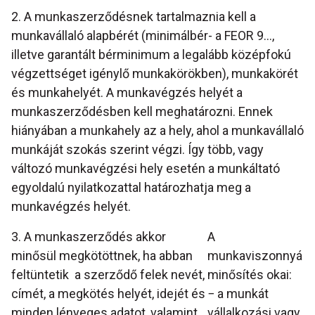
2. A munkaszerződésnek tartalmaznia kell a
munkavállaló alapbérét (minimálbér- a FEOR 9...,
illetve garantált bérminimum a legalább középfokú
végzettséget igénylő munkakörökben), munkakörét
és munkahelyét. A munkavégzés helyét a
munkaszerződésben kell meghatározni. Ennek
hiányában a munkahely az a hely, ahol a munkavállaló
munkáját szokás szerint végzi. Így több, vagy
változó munkavégzési hely esetén a munkáltató
egyoldalú nyilatkozattal határozhatja meg a
munkavégzés helyét.
3. A munkaszerződés akkor
A
minősül megkötöttnek, ha abban
munkaviszonnyá
feltüntetik a szerződő felek nevét,
minősítés okai:
címét, a megkötés helyét, idejét és
− a munkát
minden lényeges adatot, valamint
vállalkozási vagy