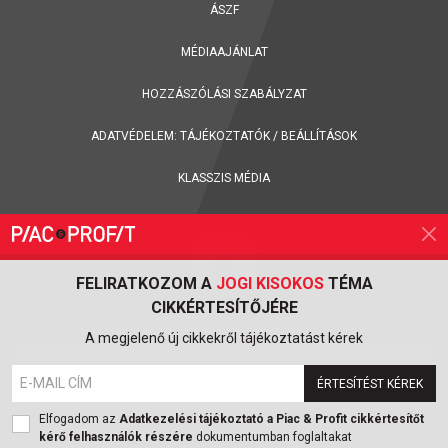
ÁSZF
MÉDIAAJÁNLAT
HOZZÁSZÓLÁSI SZABÁLYZAT
ADATVÉDELEM:
TÁJÉKOZTATÓK
/
BEÁLLÍTÁSOK
KLASSZIS MÉDIA
FELIRATKOZOM A
JOGI KISOKOS
TÉMA
CIKKÉRTESÍTŐJÉRE
FELIRATKOZÁS A PIAC & PROFIT ONLINE MAGAZIN HÍRLEVELÉRE
A megjelenő új cikkekről tájékoztatást kérek
ÉRTESÍTÉST KÉREK
FELIRATKOZOM
Elfogadom az
Adatkezelési tájékoztató a Piac & Profit cikkértesítőt
kérő felhasználók részére
dokumentumban foglaltakat