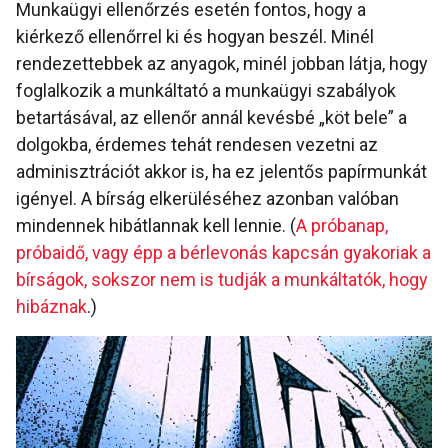
Munkaügyi ellenőrzés esetén fontos, hogy a
kiérkező ellenőrrel ki és hogyan beszél. Minél
rendezettebbek az anyagok, minél jobban látja, hogy
foglalkozik a munkáltató a munkaügyi szabályok
betartásával, az ellenőr annál kevésbé „köt bele” a
dolgokba, érdemes tehát rendesen vezetni az
adminisztrációt akkor is, ha ez jelentős papírmunkát
igényel. A bírság elkerüléséhez azonban valóban
mindennek hibátlannak kell lennie. (
A próbanap,
próbaidő, vagy épp a bérlevonás kapcsán gyakoriak a
bírságok, sokszor nem is tudják a munkáltatók, hogy
hibáznak
.)