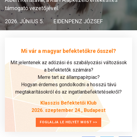
támogató vezetőjével.
2026. JÚNIUS 5.
EIDENPENZ JÓZSEF
Mi vár a magyar befektetőkre ősszel?
Mit jelentenek az adózási és szabályozási változások
a befektetők számára?
Merre tart az állampapírpiac?
Hogyan érdemes gondolkodni a hosszú távú
megtakarításokról és az ingatlanbefektetésekről?
Klasszis Befektetői Klub
2026. szeptember 24., Budapest
FOGLALJA LE HELYÉT MOST >>