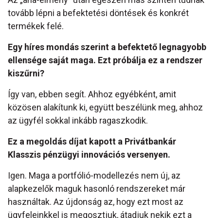
tovább lépni a befektetési döntések és konkrét
termékek felé.
Egy híres mondás szerint a befektet
ő
legnagyobb
ellensége saját maga. Ezt próbálja ez a rendszer
kisz
ű
rni?
Így van, ebben segít. Ahhoz egyébként, amit
közösen alakítunk ki, együtt beszélünk meg, ahhoz
az ügyfél sokkal inkább ragaszkodik.
Ez a megoldás díjat kapott a Privátbankár
Klasszis pénzügyi innovációs versenyen.
Igen. Maga a portfólió-modellezés nem új, az
alapkezelők maguk hasonló rendszereket már
használtak. Az újdonság az, hogy ezt most az
ügyfeleinkkel is megosztjuk, átadjuk nekik ezt a