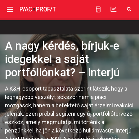
A nagy kérdés, bírjuk-e
idegekkel a saját
portfóliónkat? – interjú
A K&H-csoport tapasztalata szerint látszik, hogy a
legnagyobb veszélyt sokszor nem a piaci
mozgások, hanem a befektető saját érzelmi reakciói
jelentik. Ezen próbál segíteni egy új portfóliótervező
eszköz, amely megmutatja, mi történik a
pénzünkkel, ha jön a következő hullámvasút. Interjú
Albert Renátával, a K&H Alapkezelő értékesítés