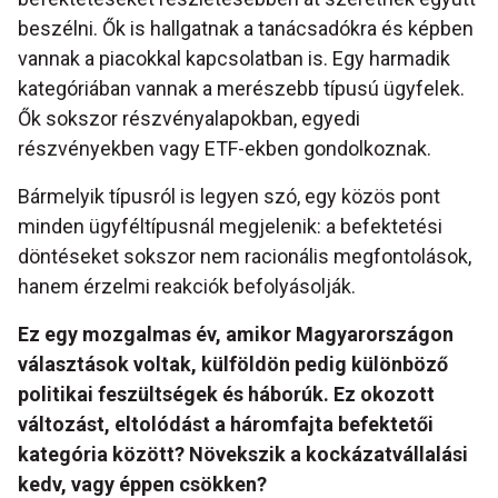
beszélni. Ők is hallgatnak a tanácsadókra és képben
vannak a piacokkal kapcsolatban is. Egy harmadik
kategóriában vannak a merészebb típusú ügyfelek.
Ők sokszor részvényalapokban, egyedi
részvényekben vagy ETF-ekben gondolkoznak.
Bármelyik típusról is legyen szó, egy közös pont
minden ügyféltípusnál megjelenik: a befektetési
döntéseket sokszor nem racionális megfontolások,
hanem érzelmi reakciók befolyásolják.
Ez egy mozgalmas év, amikor Magyarországon
választások voltak, külföldön pedig különböz
ő
politikai feszültségek és háborúk. Ez okozott
változást, eltolódást a háromfajta befektet
ő
i
kategória között? Növekszik a kockázatvállalási
kedv, vagy éppen csökken?