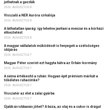
juthatnak a gazdák
2026. AUGUSZTUS 8.
Visszalő a NER Auróra cirkálója
2026. AUGUSZTUS 8.
A láthatatlan iparág: így lehetne javítani a menzai és a kórházi
étkeztetést
2026. AUGUSZTUS 8.
A magyar vállalatok működését is fenyegeti a szélsőséges
időjárás
2026. AUGUSZTUS 7.
Magyar Péter szerint ezt hagyta hátra az Orbán-kormány
2026. AUGUSZTUS 7.
A néma értékesítő a ruhán: Hogyan épít prémium márkát a
tökéletes ruhacímke?
2026. AUGUSZTUS 7.
Visszatér az élet a zalai gyárba
2026. AUGUSZTUS 7.
Újabb árrobbanás jöhet? A búza, az olaj és a cukor is drágul