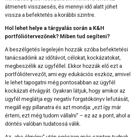
átmeneti visszaesés, és mennyi idő alatt jöhet
vissza a befektetés a korábbi szintre.
Hol lehet helye a tárgyalás során a K&H
portfóliótervez
ő
nek? Miben tud segíteni?
A beszélgetés legelején hozzák szóba befektetési
tanácsadóink az időtávot, célokat, kockázatokat,
megbeszélik az ügyféllel. Ekkor hozzák elő ezt a
portfóliótervezőt, ami egy edukációs eszköz, amivel
le lehet tapogatni még pontosabban az ügyfél
kockázati étvágyát. Gyakran látjuk, hogy amikor az
ügyfél meglátja egy negatív forgatókönyv lefutását,
megáll egy pillanatra és azt mondja: „ezt így már
értem, ezt még tudom vállalni” – ez az a pont, ahol a
döntés valóban tudatossá válik.
Az „aha-élmény” után egészen más szinten tudnak