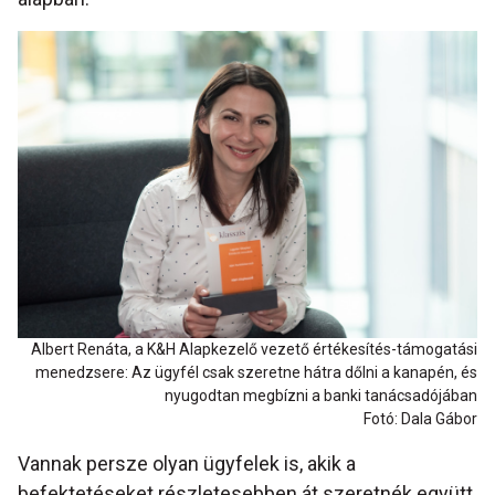
Albert Renáta, a K&H Alapkezelő vezető értékesítés-támogatási
menedzsere: Az ügyfél csak szeretne hátra dőlni a kanapén, és
nyugodtan megbízni a banki tanácsadójában
Fotó: Dala Gábor
Vannak persze olyan ügyfelek is, akik a
befektetéseket részletesebben át szeretnék együtt