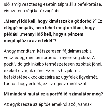
idő, amíg veszteség esetén talpra áll a befektetése,
visszatér a régi kerékvágásba.
„Mennyi id
ő
kell, hogy kimásszak a gödörb
ő
l?” Ez
eléggé negatív, nem lehet megfordítani, hogy
például „mennyi id
ő
kell, hogy a pénzem
megduplázza az értékét”?
Ahogy mondtam, kétszeresen fájdalmasabb a
veszteség, mint ami örömöt a nyereség okoz. A
pozitív dolgok inkább természetesen szoktak jönni,
ezeket elvárjuk előre. Ezért is hívjuk fel a
befektetések kockázataira az ügyfelek figyelmét,
fontos, hogy értsék, ez az egész miről szól.
Mi mindent mutat ez a portfólió-szimulátor még?
Az egyik része az építőelemekről szól, vannak