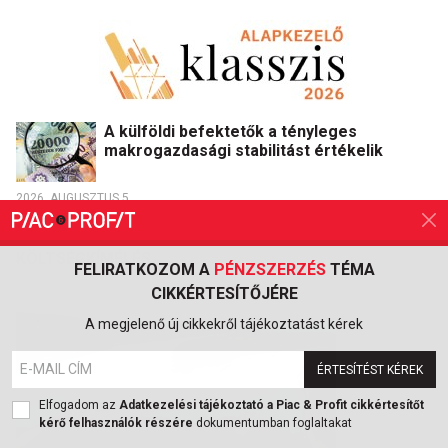
A külföldi befektetők a tényleges
makrogazdasági stabilitást értékelik
2026. AUGUSZTUS 5.
KÖLTSÉGKÍMÉLÉS
FELIRATKOZOM A
PÉNZSZERZÉS
TÉMA
CIKKÉRTESÍTŐJÉRE
A megjelenő új cikkekről tájékoztatást kérek
ÉRTESÍTÉST KÉREK
Elfogadom az
Adatkezelési tájékoztató a Piac & Profit cikkértesítőt
kérő felhasználók részére
dokumentumban foglaltakat