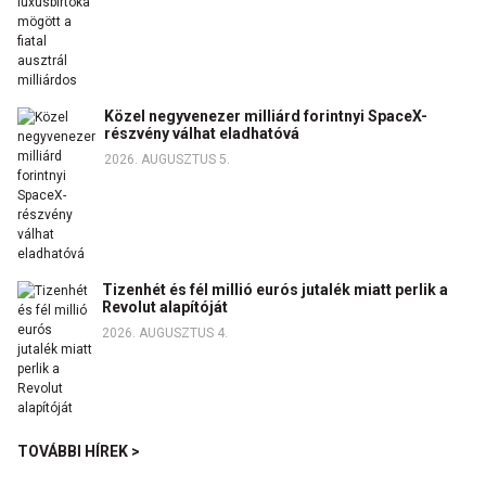
Közel negyvenezer milliárd forintnyi SpaceX-
részvény válhat eladhatóvá
2026. AUGUSZTUS 5.
Tizenhét és fél millió eurós jutalék miatt perlik a
Revolut alapítóját
2026. AUGUSZTUS 4.
TOVÁBBI HÍREK >