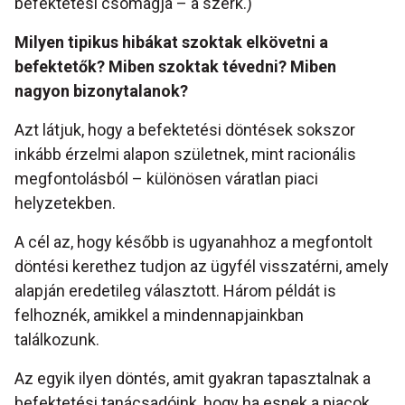
befektetési csomagja – a szerk.)
Milyen tipikus hibákat szoktak elkövetni a
befektet
ő
k? Miben szoktak tévedni? Miben
nagyon bizonytalanok?
Azt látjuk, hogy a befektetési döntések sokszor
inkább érzelmi alapon születnek, mint racionális
megfontolásból – különösen váratlan piaci
helyzetekben.
A cél az, hogy később is ugyanahhoz a megfontolt
döntési kerethez tudjon az ügyfél visszatérni, amely
alapján eredetileg választott. Három példát is
felhoznék, amikkel a mindennapjainkban
találkozunk.
Az egyik ilyen döntés, amit gyakran tapasztalnak a
befektetési tanácsadóink, hogy ha esnek a piacok,