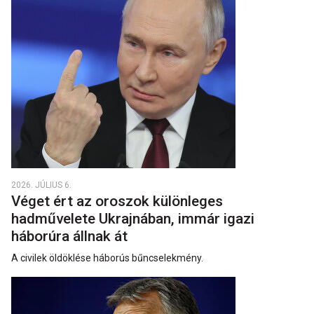
2026. JÚLIUS 6.
Véget ért az oroszok különleges
hadművelete Ukrajnában, immár igazi
háborúra állnak át
A civilek öldöklése háborús bűncselekmény.