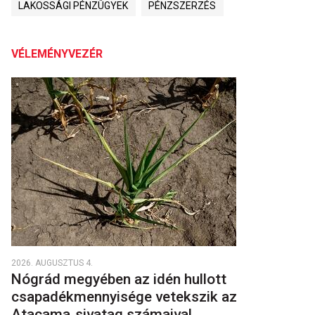
LAKOSSÁGI PÉNZÜGYEK
PÉNZSZERZÉS
VÉLEMÉNYVEZÉR
2026. AUGUSZTUS 4.
Nógrád megyében az idén hullott
csapadékmennyisége vetekszik az
Atacama‑sivatag számaival