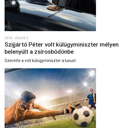
2026. JÚLIUS 2.
Szijjártó Péter volt külügyminiszter mélyen
belenyúlt a zsírosbödönbe
Szerette a volt külügyminiszter a luxust.