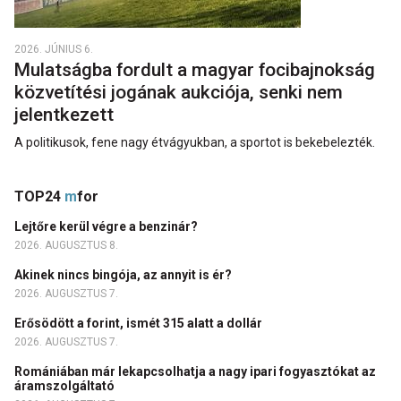
2026. JÚNIUS 6.
Mulatságba fordult a magyar focibajnokság
közvetítési jogának aukciója, senki nem
jelentkezett
A politikusok, fene nagy étvágyukban, a sportot is bekebelezték.
TOP24
m
for
Lejtőre kerül végre a benzinár?
2026. AUGUSZTUS 8.
Akinek nincs bingója, az annyit is ér?
2026. AUGUSZTUS 7.
Erősödött a forint, ismét 315 alatt a dollár
2026. AUGUSZTUS 7.
Romániában már lekapcsolhatja a nagy ipari fogyasztókat az
áramszolgáltató