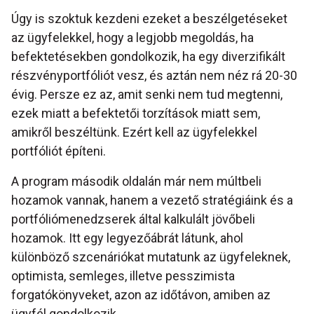
Úgy is szoktuk kezdeni ezeket a beszélgetéseket
az ügyfelekkel, hogy a legjobb megoldás, ha
befektetésekben gondolkozik, ha egy diverzifikált
részvényportfóliót vesz, és aztán nem néz rá 20-30
évig. Persze ez az, amit senki nem tud megtenni,
ezek miatt a befektetői torzítások miatt sem,
amikről beszéltünk. Ezért kell az ügyfelekkel
portfóliót építeni.
A program második oldalán már nem múltbeli
hozamok vannak, hanem a vezető stratégiáink és a
portfóliómenedzserek által kalkulált jövőbeli
hozamok. Itt egy legyezőábrát látunk, ahol
különböző szcenáriókat mutatunk az ügyfeleknek,
optimista, semleges, illetve pesszimista
forgatókönyveket, azon az időtávon, amiben az
ügyfél gondolkozik.