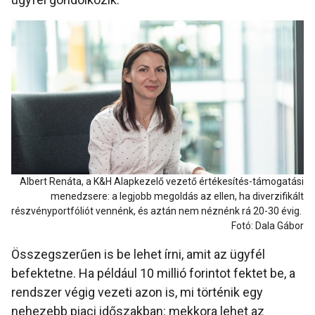
Albert Renáta, a K&H Alapkezelő vezető értékesítés-támogatási
menedzsere: a legjobb megoldás az ellen, ha diverzifikált
részvényportfóliót vennénk, és aztán nem néznénk rá 20-30 évig.
Fotó: Dala Gábor
Összegszerűen is be lehet írni, amit az ügyfél
befektetne. Ha például 10 millió forintot fektet be, a
rendszer végig vezeti azon is, mi történik egy
nehezebb piaci időszakban: mekkora lehet az