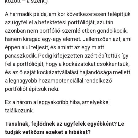
között – a szerk.)
A harmadik példa, amikor következetesen felépítjük
az ügyféllel a befektetési portfólióját, azután
azonban nem portfólió-szemléletben gondolkodik,
hanem kiragad egy-egy elemet. Jellemzően azt, ami
éppen alul teljesít, és amiatt az egy miatt
panaszkodik. Pedig kifejezetten azért építettük így
fel a portfólióját, hogy a kockázatokat csökkentsük,
és az ő saját kockázatvállalási hajlandósága mellett
a legnagyobb hozampotenciállal rendelkező
portfóliót építsük neki.
Ez a három a leggyakoribb hiba, amelyekkel
találkozunk.
Tanulnak, fejl
ő
dnek az ügyfelek egyébként? Le
tudják vetk
ő
zni ezeket a hibákat?