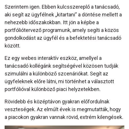
Szerintem igen. Ebben kulcsszereplő a tanácsadó,
aki segít az ügyfélnek „kitartani” a döntése mellett a
nehezebb időszakokban. Itt jön a képbe a
portfóliótervező programunk, amely segíti a közös
gondolkodást az ügyfél és a befektetési tanácsadó
között.
Ez egy webes interaktív eszköz, amellyel a
tanácsadó kollégánk segítségével közösen tudják
szimulálni a különböző szcenáriókat. Segít az
ügyfeleknek előre látni, mi történhet a választott
portfólióval különböző piaci helyzetekben.
Rövidebb és középtávon gyakran előfordulnak
veszteségek. Az elmúlt évek is megmutatták, hogy
a piacokon gyakran vannak rövid, extrém kilengések.