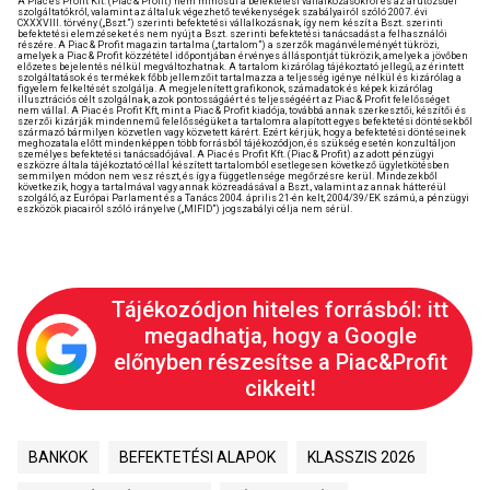
A Piac és Profit Kft. (Piac & Profit) nem minősül a befektetési vállalkozásokról és az árutőzsdei
szolgáltatókról, valamint az általuk végezhető tevékenységek szabályairól szóló 2007. évi
CXXXVIII. törvény („Bszt.”) szerinti befektetési vállalkozásnak, így nem készít a Bszt. szerinti
befektetési elemzéseket és nem nyújt a Bszt. szerinti befektetési tanácsadást a felhasználói
részére. A Piac & Profit magazin tartalma („tartalom”) a szerzők magánvéleményét tükrözi,
amelyek a Piac & Profit közzététel időpontjában érvényes álláspontját tükrözik, amelyek a jövőben
előzetes bejelentés nélkül megváltozhatnak. A tartalom kizárólag tájékoztató jellegű, az érintett
szolgáltatások és termékek főbb jellemzőit tartalmazza a teljesség igénye nélkül és kizárólag a
figyelem felkeltését szolgálja. A megjelenített grafikonok, számadatok és képek kizárólag
illusztrációs célt szolgálnak, azok pontosságáért és teljességéért az Piac & Profit felelősséget
nem vállal. A Piac és Profit Kft, mint a Piac & Profit kiadója, továbbá annak szerkesztői, készítői és
szerzői kizárják mindennemű felelősségüket a tartalomra alapított egyes befektetési döntésekből
származó bármilyen közvetlen vagy közvetett kárért. Ezért kérjük, hogy a befektetési döntéseinek
meghozatala előtt mindenképpen több forrásból tájékozódjon, és szükség esetén konzultáljon
személyes befektetési tanácsadójával. A Piac és Profit Kft. (Piac & Profit) az adott pénzügyi
eszközre általa tájékoztató céllal készített tartalomból esetlegesen következő ügyletkötésben
semmilyen módon nem vesz részt, és így a függetlensége megőrzésre kerül. Mindezekből
következik, hogy a tartalmával vagy annak közreadásával a Bszt., valamint az annak hátteréül
szolgáló, az Európai Parlament és a Tanács 2004. április 21-én kelt, 2004/39/EK számú, a pénzügyi
eszközök piacairól szóló irányelve („MIFID”) jogszabályi célja nem sérül.
Tájékozódjon hiteles forrásból: itt
megadhatja, hogy a Google
előnyben részesítse a Piac&Profit
cikkeit!
BANKOK
BEFEKTETÉSI ALAPOK
KLASSZIS 2026