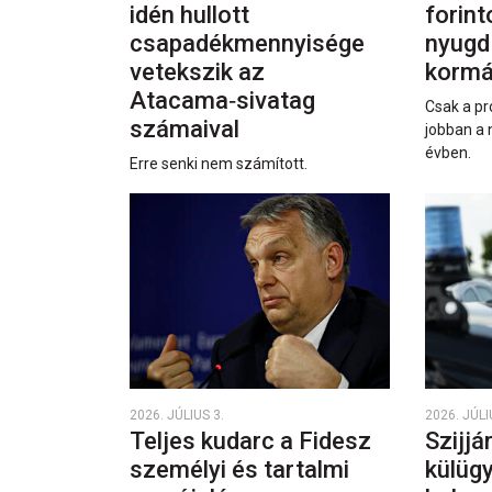
idén hullott
forint
csapadékmennyisége
nyugd
vetekszik az
kormá
Atacama‑sivatag
Csak a pr
számaival
jobban a 
évben.
Erre senki nem számított.
2026. JÚLIUS 3.
2026. JÚLI
Teljes kudarc a Fidesz
Szijjá
személyi és tartalmi
külüg