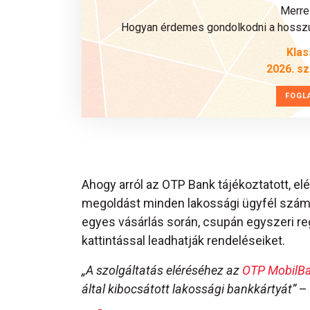
Merre 
Hogyan érdemes gondolkodni a hosszú 
Klas
2026. s
FOGL
Ahogy arról az OTP Bank tájékoztatott, elé
megoldást minden lakossági ügyfél szám
egyes vásárlás során, csupán egyszeri re
kattintással leadhatják rendeléseiket.
„A szolgáltatás eléréséhez az
OTP MobilB
által kibocsátott lakossági bankkártyát”
– 