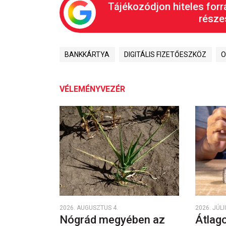
Tájékozódjon hiteles forr
részes
BANKKÁRTYA
DIGITÁLIS FIZETŐESZKÖZ
O
VÉLEMÉNYVEZÉR
2026. AUGUSZTUS 4.
2026. JÚLI
Nógrád megyében az
Átlago