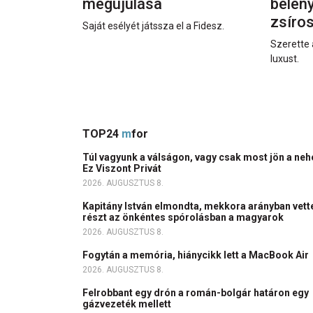
megújulása
beleny
zsíro
Saját esélyét játssza el a Fidesz.
Szerette 
luxust.
TOP24
m
for
Túl vagyunk a válságon, vagy csak most jön a ne
Ez Viszont Privát
2026. AUGUSZTUS 8.
Kapitány István elmondta, mekkora arányban vett
részt az önkéntes spórolásban a magyarok
2026. AUGUSZTUS 8.
Fogytán a memória, hiánycikk lett a MacBook Air
2026. AUGUSZTUS 8.
Felrobbant egy drón a román-bolgár határon egy
gázvezeték mellett