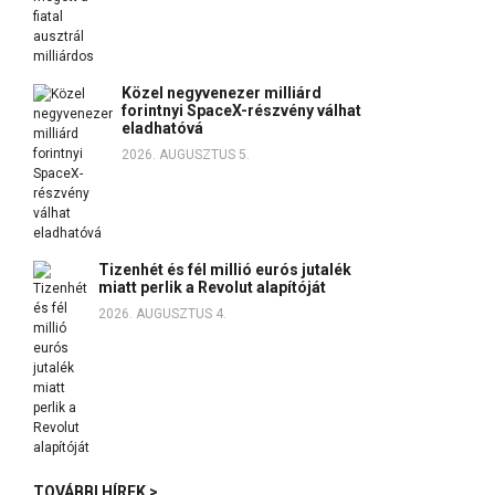
Közel negyvenezer milliárd
forintnyi SpaceX-részvény válhat
eladhatóvá
2026. AUGUSZTUS 5.
Tizenhét és fél millió eurós jutalék
miatt perlik a Revolut alapítóját
2026. AUGUSZTUS 4.
TOVÁBBI HÍREK >