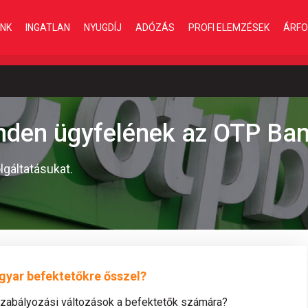
INK
INGATLAN
NYUGDÍJ
ADÓZÁS
PROFI ELEMZÉSEK
ÁRFO
inden ügyfelének az OTP Ba
lgáltatásukat.
gyar befektetőkre ősszel?
szabályozási változások a befektetők számára?