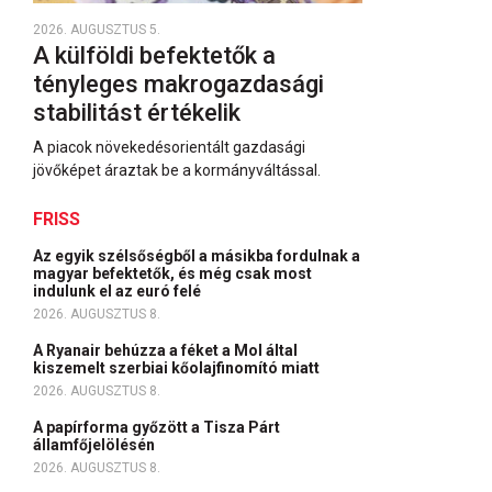
2026. AUGUSZTUS 5.
A külföldi befektetők a
tényleges makrogazdasági
stabilitást értékelik
A piacok növekedésorientált gazdasági
jövőképet áraztak be a kormányváltással.
FRISS
Az egyik szélsőségből a másikba fordulnak a
magyar befektetők, és még csak most
indulunk el az euró felé
2026. AUGUSZTUS 8.
A Ryanair behúzza a féket a Mol által
kiszemelt szerbiai kőolajfinomító miatt
2026. AUGUSZTUS 8.
A papírforma győzött a Tisza Párt
államfőjelölésén
2026. AUGUSZTUS 8.