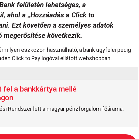
Bank felületén lehetséges, a
l, ahol a
„Hozzáadás a Click to
ani. Ezt követően a személyes adatok
ió megerősítése következik.
bármilyen eszközön használható, a bank ügyfelei pedig
nden Click to Pay logóval ellátott webshopban.
tt fel a bankkártya mellé
ágon
tési Rendszer lett a magyar pénzforgalom főárama.