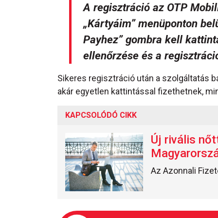
A regisztráció az OTP Mobil
„
Kártyáim”
menüponton belü
Payhez”
gombra kell kattint
ellenőrzése és a regisztrác
Sikeres regisztráció után a szolgáltatás 
akár egyetlen kattintással fizethetnek, mi
KAPCSOLÓDÓ CIKK
Új rivális nő
Magyarorsz
Az Azonnali Fize