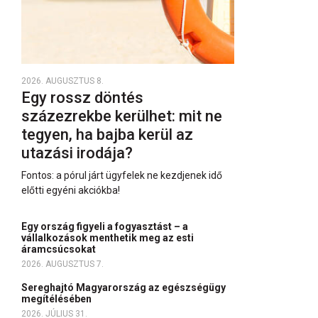
2026. AUGUSZTUS 8.
Egy rossz döntés
százezrekbe kerülhet: mit ne
tegyen, ha bajba kerül az
utazási irodája?
Fontos: a pórul járt ügyfelek ne kezdjenek idő
előtti egyéni akciókba!
Egy ország figyeli a fogyasztást – a
vállalkozások menthetik meg az esti
áramcsúcsokat
2026. AUGUSZTUS 7.
Sereghajtó Magyarország az egészségügy
megítélésében
2026. JÚLIUS 31.