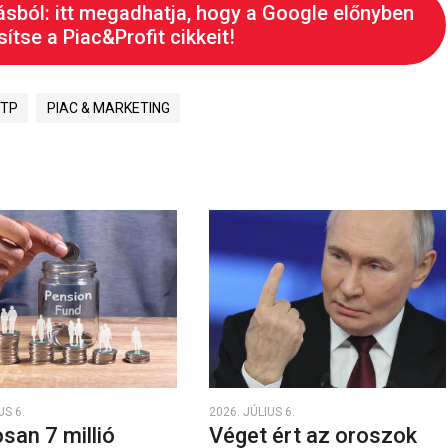
ásból: itt megadhatja, hogy a Google előnyben
ítse a Piac&Profit cikkeit!
TP
PIAC & MARKETING
US 6.
2026. JÚLIUS 6.
san 7 millió
Véget ért az oroszok