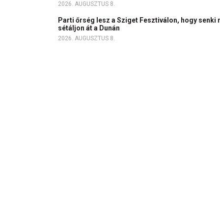
2026. AUGUSZTUS 8.
Parti őrség lesz a Sziget Fesztiválon, hogy senki 
sétáljon át a Dunán
2026. AUGUSZTUS 8.