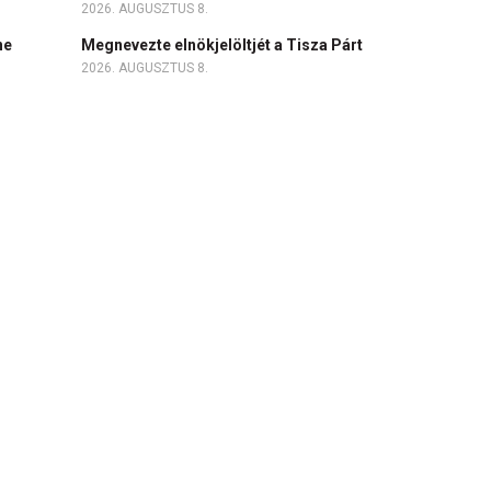
2026. AUGUSZTUS 8.
ne
Megnevezte elnökjelöltjét a Tisza Párt
2026. AUGUSZTUS 8.