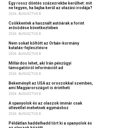
Egy rossz döntés százezrekbe kerülhet: mit
ne tegyen, ha bajba kerül az utazási irodája?
2026. AUGUSZTUS 8.
Csökkentek a használt autóárak a forint
erősödése következtében
2026. AUGUSZTUS 8.
Nem sokat költött az Orbán-kormány
kutatás-fejlesztésre
2026. AUGUSZTUS 8.
Millárdos lehet, aki Irán pénzügyi
támogatóiról információt ad
2026. AUGUSZTUS 8.
Bekeményít az USA az oroszokkal szemben,
ami Magyarországot is érintheti
2026. AUGUSZTUS 8.
A spanyolok és az olaszok immár csak
útlevéllel mehetnek egymáshoz
2026. AUGUSZTUS 8.
Példátlan haddelhadd tört ki a spanyolok és
az olaszok között