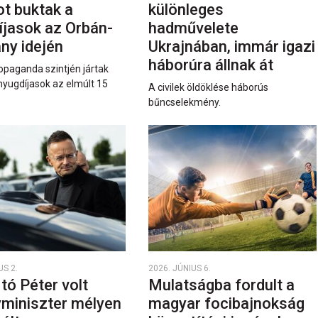
ot buktak a
különleges
íjasok az Orbán-
hadművelete
ny idején
Ukrajnában, immár igazi
háborúra állnak át
opaganda szintjén jártak
nyugdíjasok az elmúlt 15
A civilek öldöklése háborús
bűncselekmény.
US 2.
2026. JÚNIUS 6.
rtó Péter volt
Mulatságba fordult a
yminiszter mélyen
magyar focibajnokság