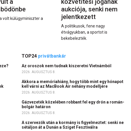
últ a
közvetítési jogának
sbödönbe
aukciója, senki nem
jelentkezett
a volt külügyminiszter a
A politikusok, fene nagy
étvágyukban, a sportot is
bekebelezték.
TOP24
privátbankár
heze?
Az oroszok nem tudnak kiszeretni Vietnámból
2026. AUGUSZTUS 8.
Akkora a memóriahiány, hogy több mint egy hónapot
ek
kell várni az MacBook Air néhány modelljére
2026. AUGUSZTUS 8.
Gázvezeték közelében robbant fel egy drón a román-
bolgár határon
2026. AUGUSZTUS 8.
A szervezők után a kormány is figyelmeztet: senki ne
sétáljon át a Dunán a Sziget Fesztiválra