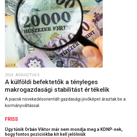
2026. AUGUSZTUS 5.
A külföldi befektetők a tényleges
makrogazdasági stabilitást értékelik
A piacok növekedésorientált gazdasági jövőképet áraztak be a
kormányváltással.
FRISS
Úgy tűnik Orbán Viktor már nem mondja meg a KDNP-nek,
hogy fontos pozíciókba kit kell jelölniük