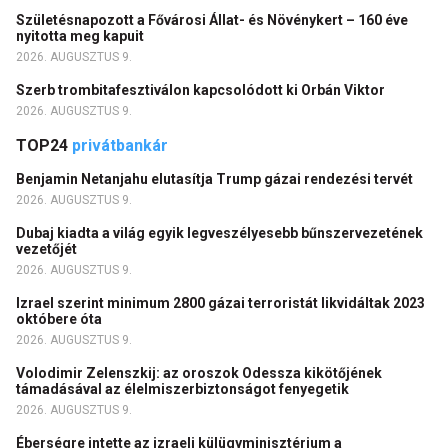
Születésnapozott a Fővárosi Állat- és Növénykert – 160 éve
nyitotta meg kapuit
2026. AUGUSZTUS 9.
Szerb trombitafesztiválon kapcsolódott ki Orbán Viktor
2026. AUGUSZTUS 9.
TOP24
privátbankár
Benjamin Netanjahu elutasítja Trump gázai rendezési tervét
2026. AUGUSZTUS 9.
Dubaj kiadta a világ egyik legveszélyesebb bűnszervezetének
vezetőjét
2026. AUGUSZTUS 9.
Izrael szerint minimum 2800 gázai terroristát likvidáltak 2023
októbere óta
2026. AUGUSZTUS 9.
Volodimir Zelenszkij: az oroszok Odessza kikötőjének
támadásával az élelmiszerbiztonságot fenyegetik
2026. AUGUSZTUS 9.
Éberségre intette az izraeli külügyminisztérium a