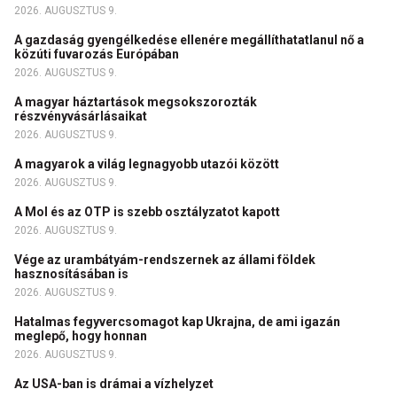
2026. AUGUSZTUS 9.
A gazdaság gyengélkedése ellenére megállíthatatlanul nő a
közúti fuvarozás Európában
2026. AUGUSZTUS 9.
A magyar háztartások megsokszorozták
részvényvásárlásaikat
2026. AUGUSZTUS 9.
A magyarok a világ legnagyobb utazói között
2026. AUGUSZTUS 9.
A Mol és az OTP is szebb osztályzatot kapott
2026. AUGUSZTUS 9.
Vége az urambátyám-rendszernek az állami földek
hasznosításában is
2026. AUGUSZTUS 9.
Hatalmas fegyvercsomagot kap Ukrajna, de ami igazán
meglepő, hogy honnan
2026. AUGUSZTUS 9.
Az USA-ban is drámai a vízhelyzet