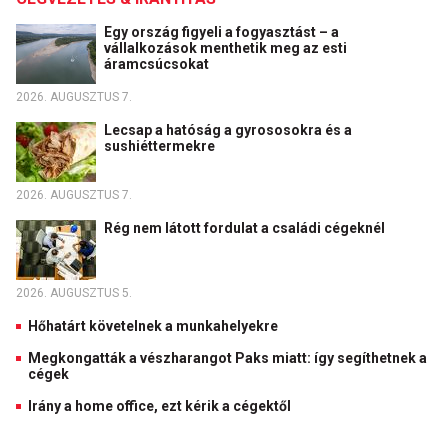
Egy ország figyeli a fogyasztást – a
vállalkozások menthetik meg az esti
áramcsúcsokat
2026. AUGUSZTUS 7.
Lecsap a hatóság a gyrososokra és a
sushiéttermekre
2026. AUGUSZTUS 7.
Rég nem látott fordulat a családi cégeknél
2026. AUGUSZTUS 5.
Hőhatárt követelnek a munkahelyekre
Megkongatták a vészharangot Paks miatt: így segíthetnek a
cégek
Irány a home office, ezt kérik a cégektől