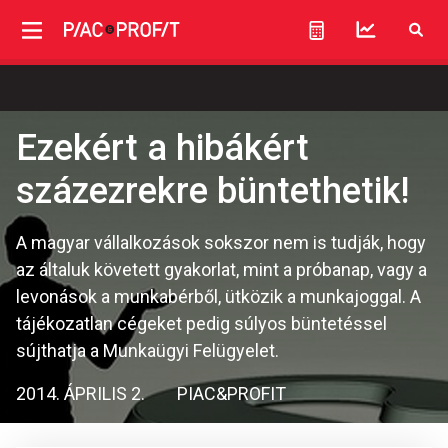
Ezekért a hibákért
százezrekre büntethetik!
A magyar vállalkozások sokszor nem is tudják, hogy
az általuk követett gyakorlat, mint a próbanap, vagy a
levonások a munkabérből, ütközik a munkajoggal. A
tájékozatlan cégeket pedig súlyos büntetéssel
sújthatja a Munkaügyi Felügyelet.
2014. ÁPRILIS 2.
PIAC&PROFIT