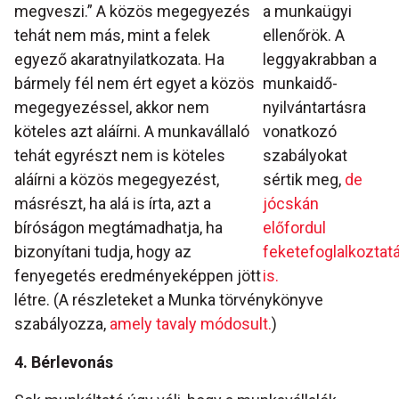
megveszi.” A közös megegyezés
a munkaügyi
tehát nem más, mint a felek
ellenőrök. A
egyező akaratnyilatkozata. Ha
leggyakrabban a
bármely fél nem ért egyet a közös
munkaidő-
megegyezéssel, akkor nem
nyilvántartásra
köteles azt aláírni. A munkavállaló
vonatkozó
tehát egyrészt nem is köteles
szabályokat
aláírni a közös megegyezést,
sértik meg,
de
másrészt, ha alá is írta, azt a
jócskán
bíróságon megtámadhatja, ha
előfordul
bizonyítani tudja, hogy az
feketefoglalkoztat
fenyegetés eredményeképpen jött
is.
létre. (A részleteket a Munka törvénykönyve
szabályozza,
amely tavaly módosult.
)
4. Bérlevonás