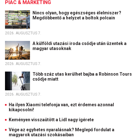
PIAC & MARKETING
Nincs olyan, hogy egészséges élelmiszer?
Megdöbbentő a helyzet a boltok polcain
2026. AUGUSZTUS 7.
A külföldi utazási iroda csődje után üzentek a
magyar utasoknak
2026. AUGUSZTUS 7.
Több száz utas kerülhet bajba a Robinson Tours
csődje miatt
2026. AUGUSZTUS 7.
Ha ilyen Xiaomi telefonja van, ezt érdemes azonnal
kikapcsolni!
Keményen visszaütött a Lidl nagy ígérete
Vége az egyhetes nyaralásnak? Meglepő fordulat a
magyarok utazási szokásaiban