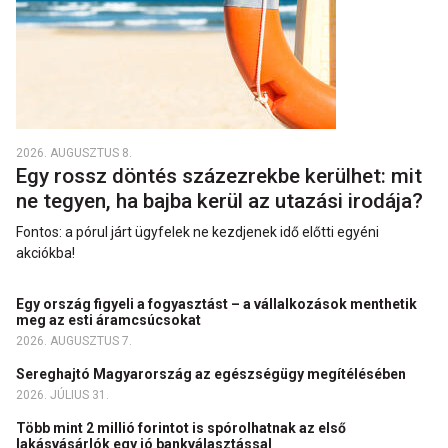
2026. AUGUSZTUS 8.
Egy rossz döntés százezrekbe kerülhet: mit
ne tegyen, ha bajba kerül az utazási irodája?
Fontos: a pórul járt ügyfelek ne kezdjenek idő előtti egyéni
akciókba!
Egy ország figyeli a fogyasztást – a vállalkozások menthetik
meg az esti áramcsúcsokat
2026. AUGUSZTUS 7.
Sereghajtó Magyarország az egészségügy megítélésében
2026. JÚLIUS 31.
Több mint 2 millió forintot is spórolhatnak az első
lakásvásárlók egy jó bankválasztással