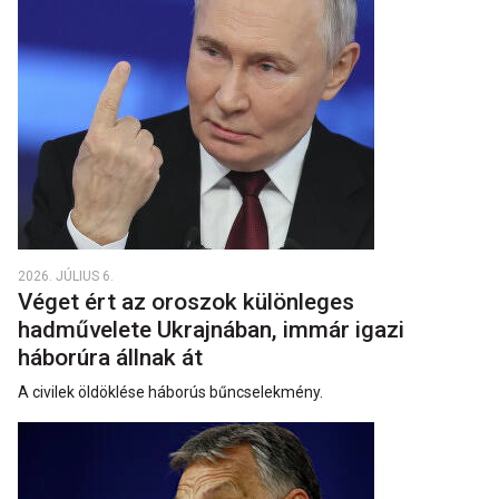
2026. JÚLIUS 6.
Véget ért az oroszok különleges
hadművelete Ukrajnában, immár igazi
háborúra állnak át
A civilek öldöklése háborús bűncselekmény.