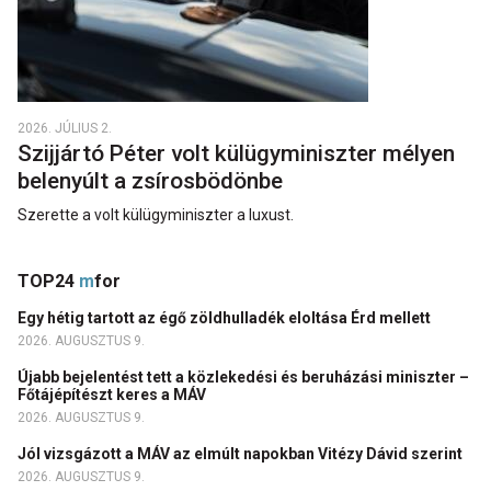
2026. JÚLIUS 2.
Szijjártó Péter volt külügyminiszter mélyen
belenyúlt a zsírosbödönbe
Szerette a volt külügyminiszter a luxust.
TOP24
m
for
Egy hétig tartott az égő zöldhulladék eloltása Érd mellett
2026. AUGUSZTUS 9.
Újabb bejelentést tett a közlekedési és beruházási miniszter –
Főtájépítészt keres a MÁV
2026. AUGUSZTUS 9.
Jól vizsgázott a MÁV az elmúlt napokban Vitézy Dávid szerint
2026. AUGUSZTUS 9.