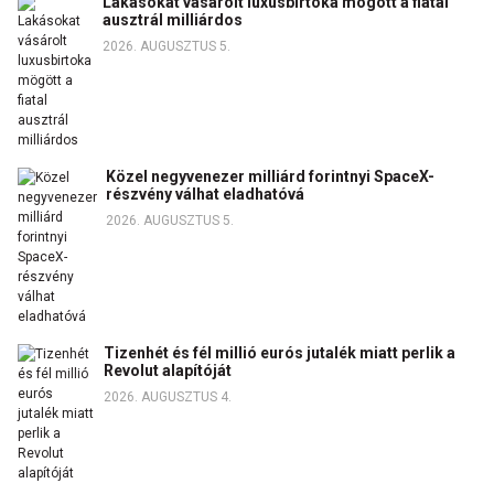
Lakásokat vásárolt luxusbirtoka mögött a fiatal
ausztrál milliárdos
2026. AUGUSZTUS 5.
Közel negyvenezer milliárd forintnyi SpaceX-
részvény válhat eladhatóvá
2026. AUGUSZTUS 5.
Tizenhét és fél millió eurós jutalék miatt perlik a
Revolut alapítóját
2026. AUGUSZTUS 4.