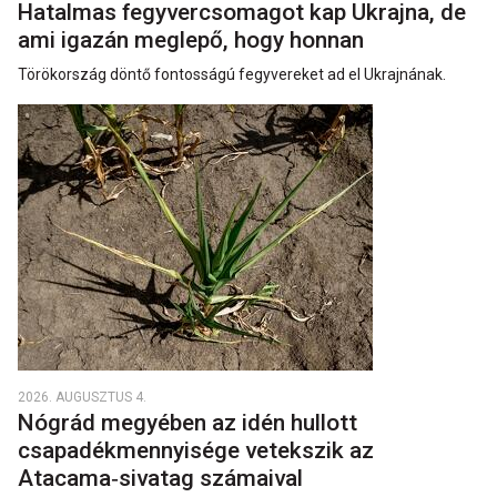
Hatalmas fegyvercsomagot kap Ukrajna, de
ami igazán meglepő, hogy honnan
Törökország döntő fontosságú fegyvereket ad el Ukrajnának.
2026. AUGUSZTUS 4.
Nógrád megyében az idén hullott
csapadékmennyisége vetekszik az
Atacama‑sivatag számaival