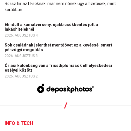
Rossz hír az IT-soknak: már nem nőnek úgy a fizetések, mint
korábban.
Elindult a kamatverseny: újabb csökkentés jött a
lakáshiteleknél
2026. AUGUSZTUS 4.
Sok családnak jelenthet mentőövet ez a kevéssé ismert
pénzügyi megoldás
2026. AUGUSZTUS 3.
Óriási különbség van a frissdiplomások elhelyezkedési
esélyei között
2026. AUGUSZTUS 2.
INFO & TECH