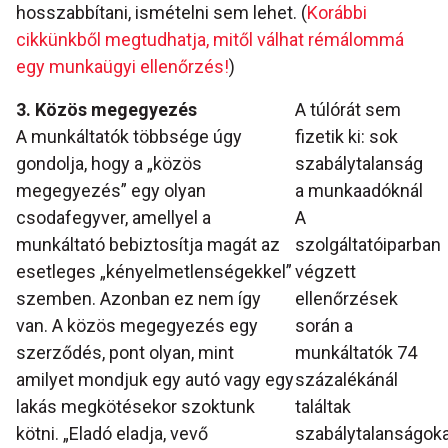
hosszabbítani, ismételni sem lehet. (
Korábbi
cikkünkből megtudhatja, mitől válhat rémálommá
egy munkaügyi ellenőrzés!
)
3. Közös megegyezés
A túlórát sem
A munkáltatók többsége úgy
fizetik ki: sok
gondolja, hogy a „közös
szabálytalanság
megegyezés” egy olyan
a munkaadóknál
csodafegyver, amellyel a
A
munkáltató bebiztosítja magát az
szolgáltatóiparban
esetleges „kényelmetlenségekkel”
végzett
szemben. Azonban ez nem így
ellenőrzések
van. A közös megegyezés egy
során a
szerződés, pont olyan, mint
munkáltatók 74
amilyet mondjuk egy autó vagy egy
százalékánál
lakás megkötésekor szoktunk
találtak
kötni. „Eladó eladja, vevő
szabálytalanságok