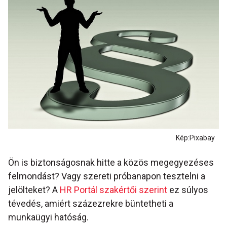
Kép:Pixabay
Ön is biztonságosnak hitte a közös megegyezéses
felmondást? Vagy szereti próbanapon tesztelni a
jelölteket? A
HR Portál szakértői szerint
ez súlyos
tévedés, amiért százezrekre büntetheti a
munkaügyi hatóság.