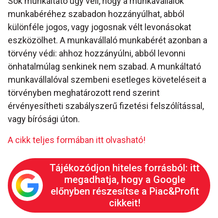
Sok munkáltató úgy véli, hogy a munkavállalók
munkabéréhez szabadon hozzányúlhat, abból
különféle jogos, vagy jogosnak vélt levonásokat
eszközölhet. A munkavállaló munkabérét azonban a
törvény védi: ahhoz hozzányúlni, abból levonni
önhatalmúlag senkinek nem szabad. A munkáltató
munkavállalóval szembeni esetleges követeléseit a
törvényben meghatározott rend szerint
érvényesítheti szabályszerű fizetési felszólítással,
vagy bírósági úton.
A cikk teljes formában itt olvasható!
Tájékozódjon hiteles forrásból: itt
megadhatja, hogy a Google
előnyben részesítse a Piac&Profit
cikkeit!