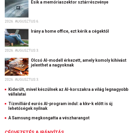
Esik a memóriaszektor sztárrészvénye
2026. AUGUSZTUS 6.
Irány a home office, ezt kérik a cégektől
2026. AUGUSZTUS 3.
Olcsó AI-modell érkezett, amely komoly kihívást
jelenthet a nagyoknak
2026. AUGUSZTUS 3.
Kiderült, mivel készülnek az AI-korszakra a világ legnagyobb
vállalatai
Tízmilliárd eurós AI-program indul: a kkv-k előtt is új
lehetőségek nyílnak
A Samsung megkongatta a vészharangot
CÉGVEZETÉS & IRÁNYÍTÁS