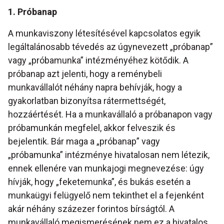
1. Próbanap
A munkaviszony létesítésével kapcsolatos egyik
legáltalánosabb tévedés az úgynevezett „próbanap”
vagy „próbamunka” intézményéhez kötődik. A
próbanap azt jelenti, hogy a reménybeli
munkavállalót néhány napra behívják, hogy a
gyakorlatban bizonyítsa rátermettségét,
hozzáértését. Ha a munkavállaló a próbanapon vagy
próbamunkán megfelel, akkor felveszik és
bejelentik. Bár maga a „próbanap” vagy
„próbamunka” intézménye hivatalosan nem létezik,
ennek ellenére van munkajogi megnevezése: úgy
hívják, hogy „feketemunka”, és bukás esetén a
munkaügyi felügyelő nem tekinthet el a fejenként
akár néhány százezer forintos bírságtól. A
munkavállaló megismerésének nem ez a hivatalos