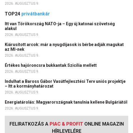
2026. AUGUSZTUS 9.
TOP24
privátbankár
Itt van Törökország NATO-ja – Egy új katonai szövetség
alakul
2026. AUGUSZTUS 9.
Kiárusított arcok: már a nyugdíjasok is bérbe adják magukat
az MI-nek
2026. AUGUSZTUS 9.
Értékes hajóroncsra bukkantak Szicília mellett
2026. AUGUSZTUS 9.
Indulhat a Baross Gábor Vasútfejlesztési Terv uniós projektje
– Itt a kormányhatározat
2026. AUGUSZTUS 9.
Energiatárolás: Magyarországnak tanulnia kellene Bulgáriától
2026. AUGUSZTUS 9.
FELIRATKOZÁS A
PIAC & PROFIT
ONLINE MAGAZIN
HÍRLEVELÉRE