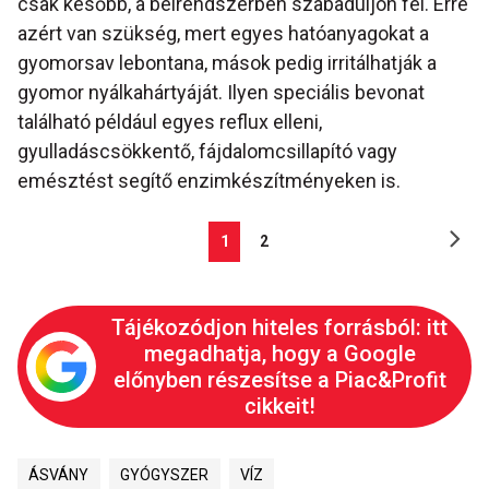
csak később, a bélrendszerben szabaduljon fel. Erre
azért van szükség, mert egyes hatóanyagokat a
gyomorsav lebontana, mások pedig irritálhatják a
gyomor nyálkahártyáját. Ilyen speciális bevonat
található például egyes reflux elleni,
gyulladáscsökkentő, fájdalomcsillapító vagy
emésztést segítő enzimkészítményeken is.
1
2
Tájékozódjon hiteles forrásból: itt
megadhatja, hogy a Google
előnyben részesítse a Piac&Profit
cikkeit!
ÁSVÁNY
GYÓGYSZER
VÍZ