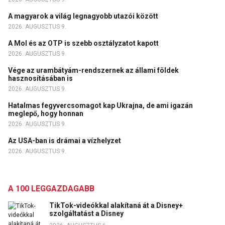
A magyarok a világ legnagyobb utazói között
2026. AUGUSZTUS 9.
A Mol és az OTP is szebb osztályzatot kapott
2026. AUGUSZTUS 9.
Vége az urambátyám-rendszernek az állami földek
hasznosításában is
2026. AUGUSZTUS 9.
Hatalmas fegyvercsomagot kap Ukrajna, de ami igazán
meglepő, hogy honnan
2026. AUGUSZTUS 9.
Az USA-ban is drámai a vízhelyzet
2026. AUGUSZTUS 9.
A 100 LEGGAZDAGABB
TikTok-videókkal alakítaná át a Disney+
szolgáltatást a Disney