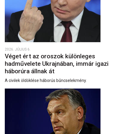
2026. JÚLIUS 6.
Véget ért az oroszok különleges
hadművelete Ukrajnában, immár igazi
háborúra állnak át
A civilek öldöklése háborús bűncselekmény.