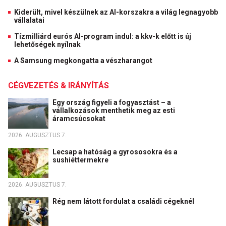
Kiderült, mivel készülnek az AI-korszakra a világ legnagyobb
vállalatai
Tízmilliárd eurós AI-program indul: a kkv-k előtt is új
lehetőségek nyílnak
A Samsung megkongatta a vészharangot
CÉGVEZETÉS & IRÁNYÍTÁS
Egy ország figyeli a fogyasztást – a
vállalkozások menthetik meg az esti
áramcsúcsokat
2026. AUGUSZTUS 7.
Lecsap a hatóság a gyrososokra és a
sushiéttermekre
2026. AUGUSZTUS 7.
Rég nem látott fordulat a családi cégeknél