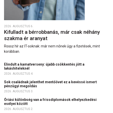
2026. AUGUSZTUS 6.
Kifulladt a bérrobbanás, már csak néhány
szakma ér aranyat
Rossz hír az IT-soknak: már nem nőnek úgy a fizetések, mint
korábban.
Elindult a kamatverseny: újabb csökkentés jött a
lakáshiteleknél
2026. AUGUSZTUS 4.
Sok családnak jelenthet mentőövet ez a kevéssé ismert
pénzügyi megoldás
2026. AUGUSZTUS 3.
Óriási különbség van a frissdiplomások elhelyezkedési
esélyei között
2026. AUGUSZTUS 2.