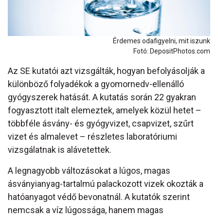
Érdemes odafigyelni, mit iszunk
Fotó: DepositPhotos.com
Az SE kutatói azt vizsgálták, hogyan befolyásolják a
különböző folyadékok a gyomornedv-ellenálló
gyógyszerek hatását. A kutatás során 22 gyakran
fogyasztott italt elemeztek, amelyek közül hetet –
többféle ásvány- és gyógyvizet, csapvizet, szűrt
vizet és almalevet – részletes laboratóriumi
vizsgálatnak is alávetettek.
A legnagyobb változásokat a lúgos, magas
ásványianyag-tartalmú palackozott vizek okozták a
hatóanyagot védő bevonatnál. A kutatók szerint
nemcsak a víz lúgossága, hanem magas