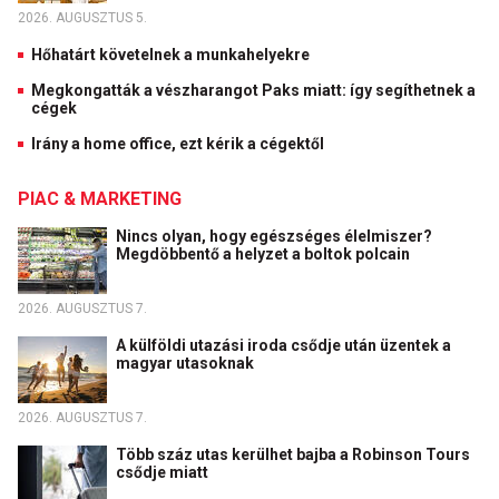
2026. AUGUSZTUS 5.
Hőhatárt követelnek a munkahelyekre
Megkongatták a vészharangot Paks miatt: így segíthetnek a
cégek
Irány a home office, ezt kérik a cégektől
PIAC & MARKETING
Nincs olyan, hogy egészséges élelmiszer?
Megdöbbentő a helyzet a boltok polcain
2026. AUGUSZTUS 7.
A külföldi utazási iroda csődje után üzentek a
magyar utasoknak
2026. AUGUSZTUS 7.
Több száz utas kerülhet bajba a Robinson Tours
csődje miatt