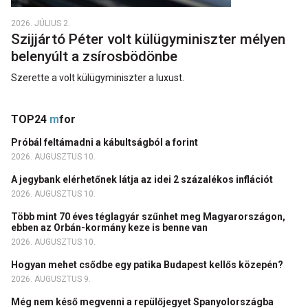
2026. JÚLIUS 2.
Szijjártó Péter volt külügyminiszter mélyen
belenyúlt a zsírosbödönbe
Szerette a volt külügyminiszter a luxust.
TOP24
m
for
Próbál feltámadni a kábultságból a forint
2026. AUGUSZTUS 10.
A jegybank elérhetőnek látja az idei 2 százalékos inflációt
2026. AUGUSZTUS 10.
Több mint 70 éves téglagyár szűnhet meg Magyarországon,
ebben az Orbán-kormány keze is benne van
2026. AUGUSZTUS 10.
Hogyan mehet csődbe egy patika Budapest kellős közepén?
2026. AUGUSZTUS 9.
Még nem késő megvenni a repülőjegyet Spanyolországba