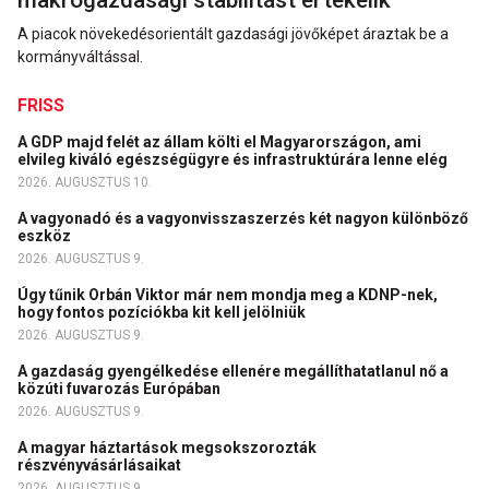
A piacok növekedésorientált gazdasági jövőképet áraztak be a
kormányváltással.
FRISS
A GDP majd felét az állam költi el Magyarországon, ami
elvileg kiváló egészségügyre és infrastruktúrára lenne elég
2026. AUGUSZTUS 10.
A vagyonadó és a vagyonvisszaszerzés két nagyon különböző
eszköz
2026. AUGUSZTUS 9.
Úgy tűnik Orbán Viktor már nem mondja meg a KDNP-nek,
hogy fontos pozíciókba kit kell jelölniük
2026. AUGUSZTUS 9.
A gazdaság gyengélkedése ellenére megállíthatatlanul nő a
közúti fuvarozás Európában
2026. AUGUSZTUS 9.
A magyar háztartások megsokszorozták
részvényvásárlásaikat
2026. AUGUSZTUS 9.