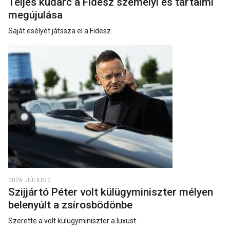
Teljes kudarc a Fidesz személyi és tartalmi
megújulása
Saját esélyét játssza el a Fidesz.
2026. JÚLIUS 2.
Szijjártó Péter volt külügyminiszter mélyen
belenyúlt a zsírosbödönbe
Szerette a volt külügyminiszter a luxust.