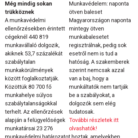
Még mindig sokan
Munkavédelem: naponta
trükköznek
ötven baleset
A munkavédelmi
Magyarországon naponta
ellenőrzésekben érintett
mintegy ötven
cégeknél 440 819
munkabalesetet
munkavállaló dolgozik,
regisztrálnak, pedig sok
akiknek 53,7 százalékát
esetről nem is tud a
szabálytalan
hatóság. A szakemberek
munkakörülmények
szerint nemcsak azzal
között foglalkoztatják.
van a baj, hogy a
Közöttük 80 700 fő
munkáltatók nem tartják
munkahelye súlyos
be a szabályokat, a
szabálytalanságokkal
dolgozók sem elég
terhelt. Az ellenőrzések
tudatosak.
alapján a felügyelőségek
További részletek itt
munkatársai 23 276
olvashatók!
munkavédelmi határozatot hoztak, amelyekben