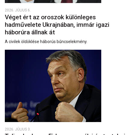
2026. JÚLIUS 6.
Véget ért az oroszok különleges
hadművelete Ukrajnában, immár igazi
háborúra állnak át
A civilek öldöklése háborús bűncselekmény.
2026. JÚLIUS 3.