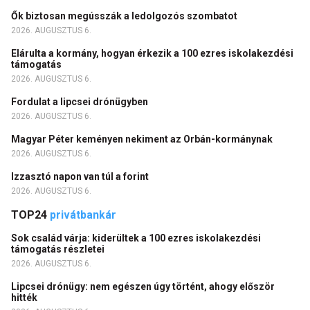
Ők biztosan megússzák a ledolgozós szombatot
2026. AUGUSZTUS 6.
Elárulta a kormány, hogyan érkezik a 100 ezres iskolakezdési
támogatás
2026. AUGUSZTUS 6.
Fordulat a lipcsei drónügyben
2026. AUGUSZTUS 6.
Magyar Péter keményen nekiment az Orbán-kormánynak
2026. AUGUSZTUS 6.
Izzasztó napon van túl a forint
2026. AUGUSZTUS 6.
TOP24
privátbankár
Sok család várja: kiderültek a 100 ezres iskolakezdési
támogatás részletei
2026. AUGUSZTUS 6.
Lipcsei drónügy: nem egészen úgy történt, ahogy először
hitték