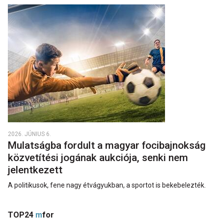
2026. JÚNIUS 6.
Mulatságba fordult a magyar focibajnokság
közvetítési jogának aukciója, senki nem
jelentkezett
A politikusok, fene nagy étvágyukban, a sportot is bekebelezték.
TOP24
m
for