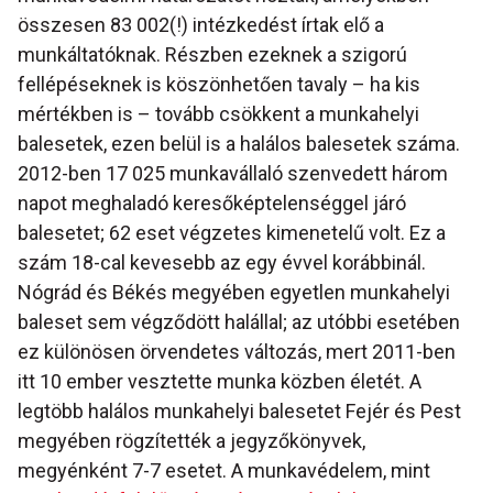
összesen 83 002(!) intézkedést írtak elő a
munkáltatóknak. Részben ezeknek a szigorú
fellépéseknek is köszönhetően tavaly – ha kis
mértékben is – tovább csökkent a munkahelyi
balesetek, ezen belül is a halálos balesetek száma.
2012-ben 17 025 munkavállaló szenvedett három
napot meghaladó keresőképtelenséggel járó
balesetet; 62 eset végzetes kimenetelű volt. Ez a
szám 18-cal kevesebb az egy évvel korábbinál.
Nógrád és Békés megyében egyetlen munkahelyi
baleset sem végződött halállal; az utóbbi esetében
ez különösen örvendetes változás, mert 2011-ben
itt 10 ember vesztette munka közben életét. A
legtöbb halálos munkahelyi balesetet Fejér és Pest
megyében rögzítették a jegyzőkönyvek,
megyénként 7-7 esetet. A munkavédelem, mint