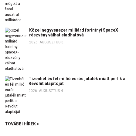
Közel negyvenezer milliárd forintnyi SpaceX-
részvény válhat eladhatóvá
2026. AUGUSZTUS 5.
Tizenhét és fél millió eurós jutalék miatt perlik a
Revolut alapítóját
2026. AUGUSZTUS 4.
TOVÁBBI HÍREK >