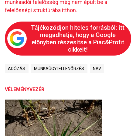
munkaadói felelősség még nem épült be a
felelősségi struktúrába itthon.
Tájékozódjon hiteles forrásból: itt
megadhatja, hogy a Google
előnyben részesítse a Piac&Profit
cikkeit!
ADÓZÁS
MUNKAÜGYI ELLENŐRZÉS
NAV
VÉLEMÉNYVEZÉR