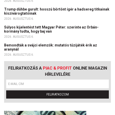
2026. AUGUSZTUS 6.
Trump dühbe gurult: hosszú börtönt ígér a hadsereg titkainak
kiszivárogtatóinak
2026. AUGUSZTUS 6.
Súlyos kijelentést tett Magyar Péter: szerinte az Orbán-
kormány tudta, hogy baj van
2026. AUGUSZTUS 6.
Bemondták a svájci elemzők: mutatós tűzijáték érik az
aranynál
2026. AUGUSZTUS 6.
FELIRATKOZÁS A
PIAC & PROFIT
ONLINE MAGAZIN
HÍRLEVELÉRE
FELIRATKOZOM