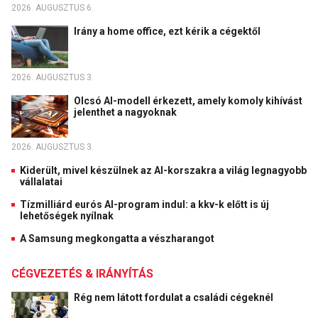
2026. AUGUSZTUS 6.
Irány a home office, ezt kérik a cégektől
2026. AUGUSZTUS 3.
Olcsó AI-modell érkezett, amely komoly kihívást
jelenthet a nagyoknak
2026. AUGUSZTUS 3.
Kiderült, mivel készülnek az AI-korszakra a világ legnagyobb
vállalatai
Tízmilliárd eurós AI-program indul: a kkv-k előtt is új
lehetőségek nyílnak
A Samsung megkongatta a vészharangot
CÉGVEZETÉS & IRÁNYÍTÁS
Rég nem látott fordulat a családi cégeknél