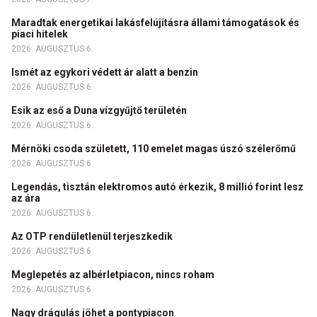
Maradtak energetikai lakásfelújításra állami támogatások és
piaci hitelek
2026. AUGUSZTUS 6.
Ismét az egykori védett ár alatt a benzin
2026. AUGUSZTUS 6.
Esik az eső a Duna vízgyűjtő területén
2026. AUGUSZTUS 6.
Mérnöki csoda született, 110 emelet magas úszó szélerőmű
2026. AUGUSZTUS 6.
Legendás, tisztán elektromos autó érkezik, 8 millió forint lesz
az ára
2026. AUGUSZTUS 6.
Az OTP rendületlenül terjeszkedik
2026. AUGUSZTUS 6.
Meglepetés az albérletpiacon, nincs roham
2026. AUGUSZTUS 6.
Nagy drágulás jöhet a pontypiacon