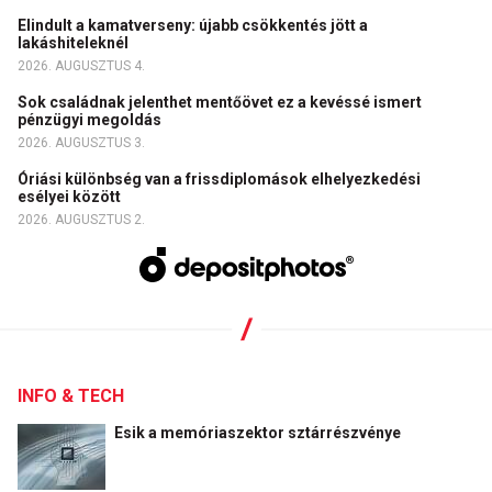
Elindult a kamatverseny: újabb csökkentés jött a
lakáshiteleknél
2026. AUGUSZTUS 4.
Sok családnak jelenthet mentőövet ez a kevéssé ismert
pénzügyi megoldás
2026. AUGUSZTUS 3.
Óriási különbség van a frissdiplomások elhelyezkedési
esélyei között
2026. AUGUSZTUS 2.
INFO & TECH
Esik a memóriaszektor sztárrészvénye