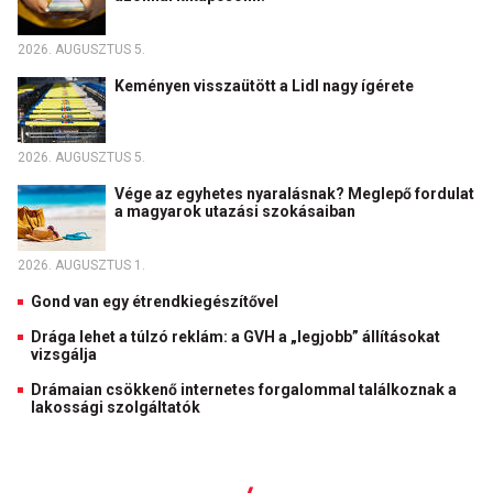
2026. AUGUSZTUS 5.
Keményen visszaütött a Lidl nagy ígérete
2026. AUGUSZTUS 5.
Vége az egyhetes nyaralásnak? Meglepő fordulat
a magyarok utazási szokásaiban
2026. AUGUSZTUS 1.
Gond van egy étrendkiegészítővel
Drága lehet a túlzó reklám: a GVH a „legjobb” állításokat
vizsgálja
Drámaian csökkenő internetes forgalommal találkoznak a
lakossági szolgáltatók