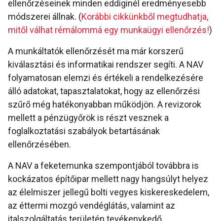
ellenőrzéseinek minden eddiginél eredményesebb
módszerei állnak. (
Korábbi cikkünkből megtudhatja,
mitől válhat rémálommá egy munkaügyi ellenőrzés!
)
A munkáltatók ellenőrzését ma már korszerű
kiválasztási és informatikai rendszer segíti. A NAV
folyamatosan elemzi és értékeli a rendelkezésére
álló adatokat, tapasztalatokat, hogy az ellenőrzési
szűrő még hatékonyabban működjön. A revizorok
mellett a pénzügyőrök is részt vesznek a
foglalkoztatási szabályok betartásának
ellenőrzésében.
A NAV a feketemunka szempontjából továbbra is
kockázatos építőipar mellett nagy hangsúlyt helyez
az élelmiszer jellegű bolti vegyes kiskereskedelem,
az éttermi mozgó vendéglátás, valamint az
italszolgáltatás területén tevékenykedő