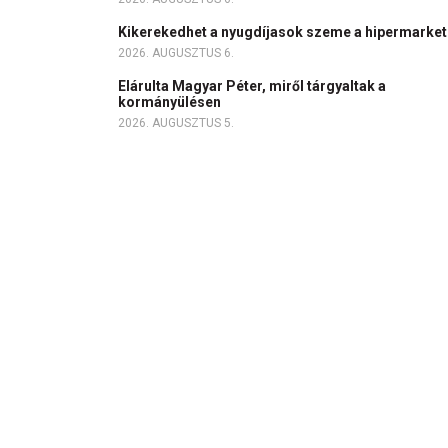
Kikerekedhet a nyugdíjasok szeme a hipermarke
2026. AUGUSZTUS 6.
Elárulta Magyar Péter, miről tárgyaltak a
kormányülésen
2026. AUGUSZTUS 5.