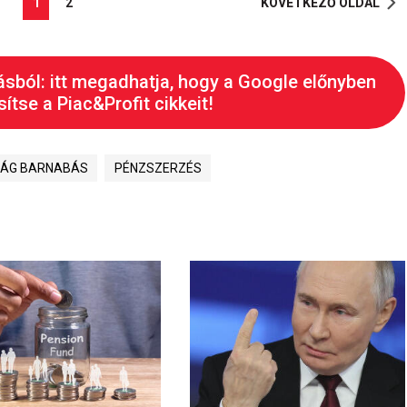
1
2
KÖVETKEZŐ OLDAL
ásból: itt megadhatja, hogy a Google előnyben
ítse a Piac&Profit cikkeit!
RÁG BARNABÁS
PÉNZSZERZÉS