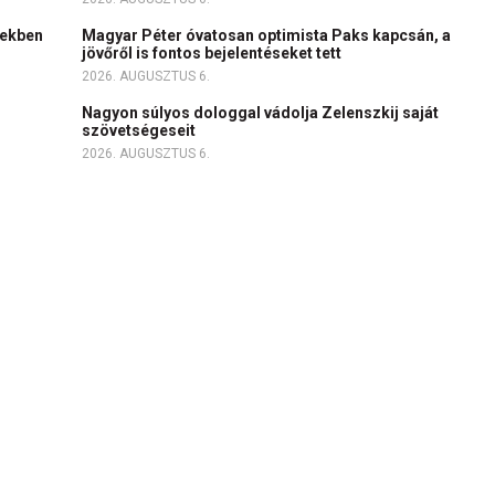
tekben
Magyar Péter óvatosan optimista Paks kapcsán, a
jövőről is fontos bejelentéseket tett
2026. AUGUSZTUS 6.
Nagyon súlyos dologgal vádolja Zelenszkij saját
szövetségeseit
2026. AUGUSZTUS 6.