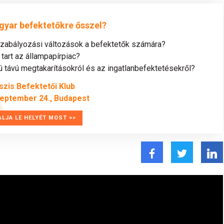
gyar befektetőkre ősszel?
szabályozási változások a befektetők számára?
tart az állampapírpiac?
távú megtakarításokról és az ingatlanbefektetésekről?
szis Befektetői Klub
zeptember 24., Budapest
ALJA LE HELYÉT MOST >>