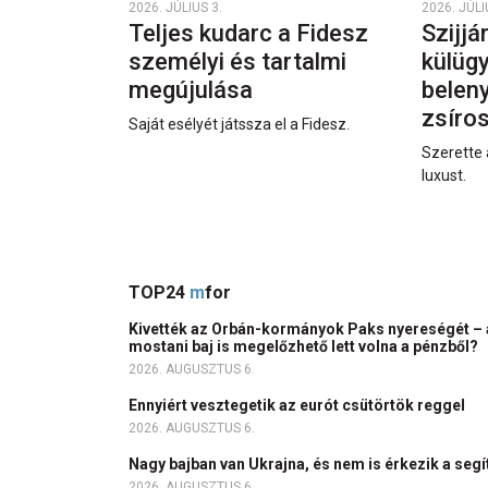
2026. JÚLIUS 3.
2026. JÚLI
Teljes kudarc a Fidesz
Szijjá
személyi és tartalmi
külüg
megújulása
beleny
zsíro
Saját esélyét játssza el a Fidesz.
Szerette 
luxust.
TOP24
m
for
Kivették az Orbán-kormányok Paks nyereségét – 
mostani baj is megelőzhető lett volna a pénzből?
2026. AUGUSZTUS 6.
Ennyiért vesztegetik az eurót csütörtök reggel
2026. AUGUSZTUS 6.
Nagy bajban van Ukrajna, és nem is érkezik a seg
2026. AUGUSZTUS 6.