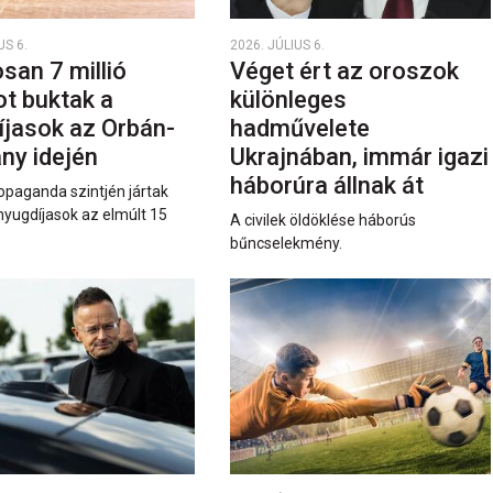
US 6.
2026. JÚLIUS 6.
san 7 millió
Véget ért az oroszok
ot buktak a
különleges
íjasok az Orbán-
hadművelete
ny idején
Ukrajnában, immár igazi
háborúra állnak át
opaganda szintjén jártak
nyugdíjasok az elmúlt 15
A civilek öldöklése háborús
bűncselekmény.