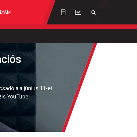
LYAM
ációs
sadója a június 11-ei
szis YouTube-