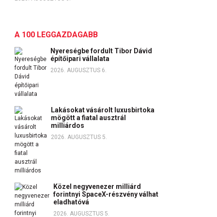
A 100 LEGGAZDAGABB
Nyereségbe fordult Tibor Dávid
építőipari vállalata
2026. AUGUSZTUS 6.
Lakásokat vásárolt luxusbirtoka
mögött a fiatal ausztrál
milliárdos
2026. AUGUSZTUS 5.
Közel negyvenezer milliárd
forintnyi SpaceX-részvény válhat
eladhatóvá
2026. AUGUSZTUS 5.