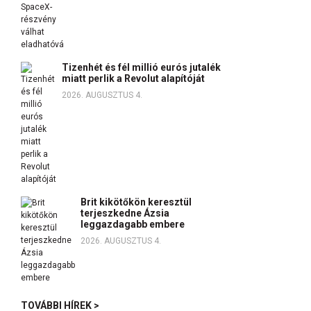
Tizenhét és fél millió eurós jutalék
miatt perlik a Revolut alapítóját
2026. AUGUSZTUS 4.
Brit kikötőkön keresztül
terjeszkedne Ázsia
leggazdagabb embere
2026. AUGUSZTUS 4.
TOVÁBBI HÍREK >