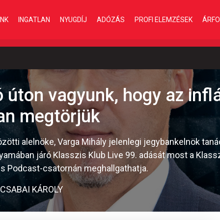
INK
INGATLAN
NYUGDÍJ
ADÓZÁS
PROFI ELEMZÉSEK
ÁRFO
 úton vagyunk, hogy az infl
an megtörjük
tti alelnöke, Varga Mihály jelenlegi jegybankelnök tanác
lyamában járó Klasszis Klub Live 99. adását most a Klas
is Podcast-csatornán meghallgathatja.
 CSABAI KÁROLY