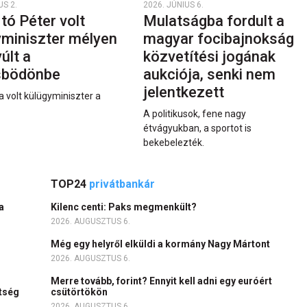
US 2.
2026. JÚNIUS 6.
rtó Péter volt
Mulatságba fordult a
yminiszter mélyen
magyar focibajnokság
últ a
közvetítési jogának
sbödönbe
aukciója, senki nem
jelentkezett
a volt külügyminiszter a
A politikusok, fene nagy
étvágyukban, a sportot is
bekebelezték.
TOP24
privátbankár
a
Kilenc centi: Paks megmenkült?
2026. AUGUSZTUS 6.
Még egy helyről elküldi a kormány Nagy Mártont
2026. AUGUSZTUS 6.
Merre tovább, forint? Ennyit kell adni egy euróért
ítség
csütörtökön
2026. AUGUSZTUS 6.