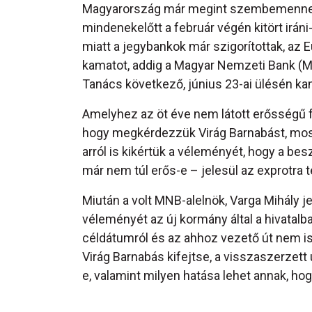
Magyarország már megint szembemenne a v
mindenekelőtt a február végén kitört iráni-
miatt a jegybankok már szigorítottak, az 
kamatot, addig a Magyar Nemzeti Bank (
Tanács következő, június 23-ai ülésén k
Amelyhez az öt éve nem látott erősségű f
hogy megkérdezzük Virág Barnabást, mos
arról is kikértük a véleményét, hogy a be
már nem túl erős-e – jelesül az exprotra 
Miután a volt MNB-alelnök, Varga Mihály 
véleményét az új kormány által a hivatalb
céldátumról és az ahhoz vezető út nem is an
Virág Barnabás kifejtse, a visszaszerzett
e, valamint milyen hatása lehet annak, ho