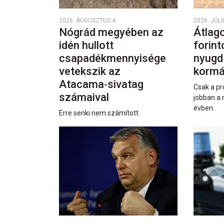
2026. AUGUSZTUS 4.
2026. JÚLI
Nógrád megyében az
Átlago
idén hullott
forint
csapadékmennyisége
nyugd
vetekszik az
kormá
Atacama‑sivatag
Csak a pr
számaival
jobban a 
évben.
Erre senki nem számított.