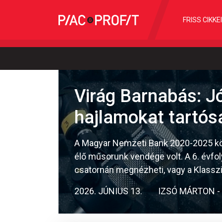
FRISS CIKKE
Virág Barnabás: Jó
hajlamokat tartós
A Magyar Nemzeti Bank 2020-2025 közö
élő műsorunk vendége volt. A 6. évfo
csatornán megnézheti, vagy a Klassz
2026. JÚNIUS 13.
IZSÓ MÁRTON -