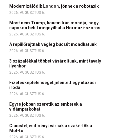
Modernizálódik London, jönnek a robotaxik
2026. AUGUSZTUS 6.
Most nem Trump, hanem Irán mondja, hogy
napokon belül megnyílhat a Hormuzi-szoros
2026. AUGUSZTUS 6.
A repülőrajtnak végleg búcsút mondhatunk
2026. AUGUSZTUS 6.
3 százalékkal többet vásároltunk, mint tavaly
ilyenkor
2026. AUGUSZTUS 6.
Fizetésképtelenséget jelentett egy utazási
iroda
2026. AUGUSZTUS 6.
Egyre jobban szeretik az emberek a
vidámparkokat
2026. AUGUSZTUS 6.
Csúcsteljesítményt várnak a szakértők a
Mol-tól
2026. AUGUSZTUS 6.