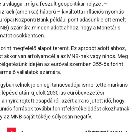
ilággal: míg a feszült geopolitikai helyzet –
izraeli (amerikai) háború – kiváltotta inflációs nyomás
Európai Központi Bank például pont adásunk előtt emelt
MNB) számára minden adott ahhoz, hogy a Monetáris
amatot csökkentsen.
orint megfelelő alapot teremt. Ez apropót adott ahhoz,
t akkor van árfolyamcélja az MNB-nek vagy nincs. Meg
szélgetésünk idején az euróval szemben 355-ös forint
termelő vállalatok számára.
jegybankelnök jelenlegi tanácsadója ismertette markáns
a lépése után kijelölt 2030-as euróbevezetési
nyira rejtett csapdáiról, azért arra is jutott idő, hogy
 uniós források további forintfelértékelődést okozhatnak-
gy az MNB saját tőkéje súlyosan negatív.