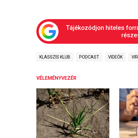
Tájékozódjon hiteles forr
részes
KLASSZIS KLUB
PODCAST
VIDEÓK
VI
VÉLEMÉNYVEZÉR