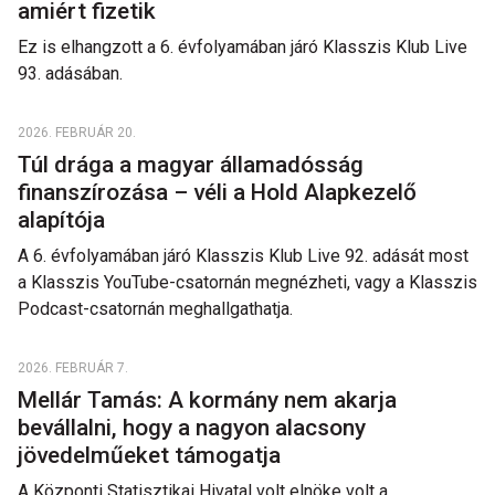
amiért fizetik
Ez is elhangzott a 6. évfolyamában járó Klasszis Klub Live
93. adásában.
2026. FEBRUÁR 20.
Túl drága a magyar államadósság
finanszírozása – véli a Hold Alapkezelő
alapítója
A 6. évfolyamában járó Klasszis Klub Live 92. adását most
a Klasszis YouTube-csatornán megnézheti, vagy a Klasszis
Podcast-csatornán meghallgathatja.
2026. FEBRUÁR 7.
Mellár Tamás: A kormány nem akarja
bevállalni, hogy a nagyon alacsony
jövedelműeket támogatja
A Központi Statisztikai Hivatal volt elnöke volt a