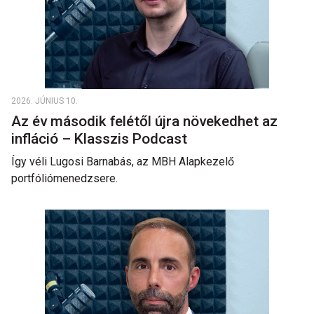
2026. JÚNIUS 10.
Az év második felétől újra növekedhet az
infláció – Klasszis Podcast
Így véli Lugosi Barnabás, az MBH Alapkezelő
portfóliómenedzsere.