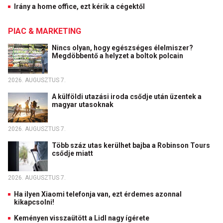
Irány a home office, ezt kérik a cégektől
PIAC & MARKETING
Nincs olyan, hogy egészséges élelmiszer?
Megdöbbentő a helyzet a boltok polcain
2026. AUGUSZTUS 7.
A külföldi utazási iroda csődje után üzentek a
magyar utasoknak
2026. AUGUSZTUS 7.
Több száz utas kerülhet bajba a Robinson Tours
csődje miatt
2026. AUGUSZTUS 7.
Ha ilyen Xiaomi telefonja van, ezt érdemes azonnal
kikapcsolni!
Keményen visszaütött a Lidl nagy ígérete