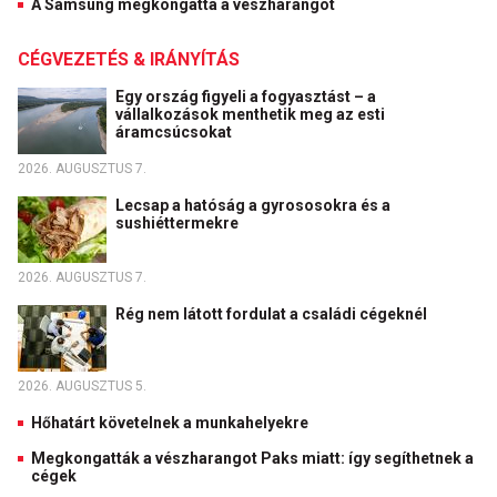
A Samsung megkongatta a vészharangot
CÉGVEZETÉS & IRÁNYÍTÁS
Egy ország figyeli a fogyasztást – a
vállalkozások menthetik meg az esti
áramcsúcsokat
2026. AUGUSZTUS 7.
Lecsap a hatóság a gyrososokra és a
sushiéttermekre
2026. AUGUSZTUS 7.
Rég nem látott fordulat a családi cégeknél
2026. AUGUSZTUS 5.
Hőhatárt követelnek a munkahelyekre
Megkongatták a vészharangot Paks miatt: így segíthetnek a
cégek