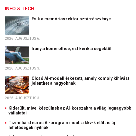
INFO & TECH
Esik a memóriaszektor sztárrészvénye
2026. AUGUSZTUS 6.
Irány a home office, ezt kérik a cégektől
2026. AUGUSZTUS 3.
Olcsó AI-modell érkezett, amely komoly kihívást
jelenthet a nagyoknak
2026. AUGUSZTUS 3.
Kiderült, mivel készülnek az AI-korszakra a világ legnagyobb
vállalatai
Tízmilliárd eurós AI-program indul: a kkv-k előtt is új
lehetőségek nyílnak