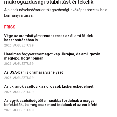
makrogazdasági stabilitást értékelik
A piacok növekedésorientált gazdasági jövőképet áraztak be a
kormányváltással.
FRISS
Vége az urambátyám-rendszernek az állami földek
hasznosításában is
2026. AUGUSZTUS 9.
Hatalmas fegyvercsomagot kap Ukrajna, de ami igazán
meglepő, hogy honnan
2026. AUGUSZTUS 9.
Az USA-ban is drámai a vízhelyzet
2026. AUGUSZTUS 9.
Az ukránok szétlövik az oroszok kiskereskedelmét
2026. AUGUSZTUS 9.
Az egyik szélsőségből a másikba fordulnak a magyar
befektetők, és még csak most indulunk el az euró felé
2026. AUGUSZTUS 8.