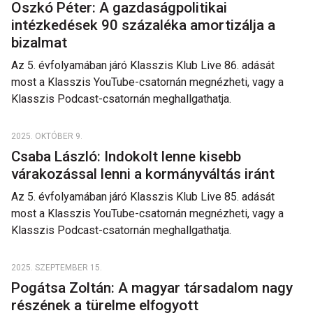
Oszkó Péter: A gazdaságpolitikai
intézkedések 90 százaléka amortizálja a
bizalmat
Az 5. évfolyamában járó Klasszis Klub Live 86. adását
most a Klasszis YouTube-csatornán megnézheti, vagy a
Klasszis Podcast-csatornán meghallgathatja.
2025. OKTÓBER 9.
Csaba László: Indokolt lenne kisebb
várakozással lenni a kormányváltás iránt
Az 5. évfolyamában járó Klasszis Klub Live 85. adását
most a Klasszis YouTube-csatornán megnézheti, vagy a
Klasszis Podcast-csatornán meghallgathatja.
2025. SZEPTEMBER 15.
Pogátsa Zoltán: A magyar társadalom nagy
részének a türelme elfogyott