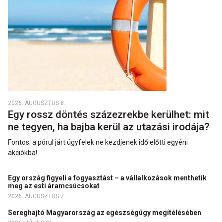
2026. AUGUSZTUS 8.
Egy rossz döntés százezrekbe kerülhet: mit
ne tegyen, ha bajba kerül az utazási irodája?
Fontos: a pórul járt ügyfelek ne kezdjenek idő előtti egyéni
akciókba!
Egy ország figyeli a fogyasztást – a vállalkozások menthetik
meg az esti áramcsúcsokat
2026. AUGUSZTUS 7.
Sereghajtó Magyarország az egészségügy megítélésében