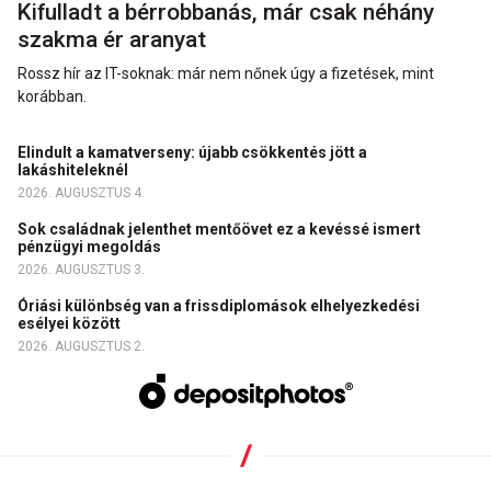
Kifulladt a bérrobbanás, már csak néhány
szakma ér aranyat
Rossz hír az IT-soknak: már nem nőnek úgy a fizetések, mint
korábban.
Elindult a kamatverseny: újabb csökkentés jött a
lakáshiteleknél
2026. AUGUSZTUS 4.
Sok családnak jelenthet mentőövet ez a kevéssé ismert
pénzügyi megoldás
2026. AUGUSZTUS 3.
Óriási különbség van a frissdiplomások elhelyezkedési
esélyei között
2026. AUGUSZTUS 2.