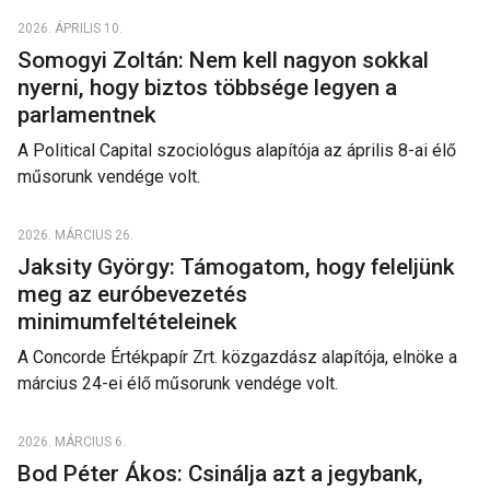
2026. ÁPRILIS 10.
Somogyi Zoltán: Nem kell nagyon sokkal
nyerni, hogy biztos többsége legyen a
parlamentnek
A Political Capital szociológus alapítója az április 8-ai élő
műsorunk vendége volt.
2026. MÁRCIUS 26.
Jaksity György: Támogatom, hogy feleljünk
meg az euróbevezetés
minimumfeltételeinek
A Concorde Értékpapír Zrt. közgazdász alapítója, elnöke a
március 24-ei élő műsorunk vendége volt.
2026. MÁRCIUS 6.
Bod Péter Ákos: Csinálja azt a jegybank,