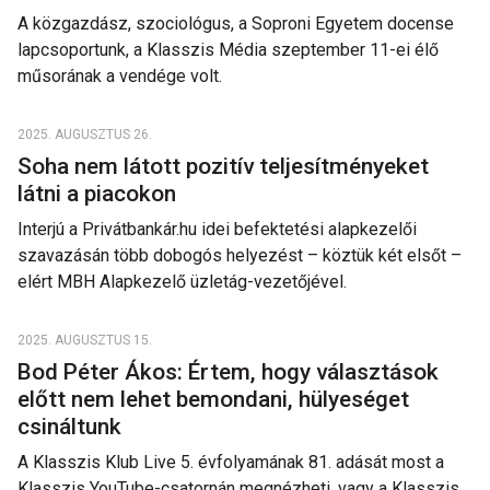
A közgazdász, szociológus, a Soproni Egyetem docense
lapcsoportunk, a Klasszis Média szeptember 11-ei élő
műsorának a vendége volt.
2025. AUGUSZTUS 26.
Soha nem látott pozitív teljesítményeket
látni a piacokon
Interjú a Privátbankár.hu idei befektetési alapkezelői
szavazásán több dobogós helyezést – köztük két elsőt –
elért MBH Alapkezelő üzletág-vezetőjével.
2025. AUGUSZTUS 15.
Bod Péter Ákos: Értem, hogy választások
előtt nem lehet bemondani, hülyeséget
csináltunk
A Klasszis Klub Live 5. évfolyamának 81. adását most a
Klasszis YouTube-csatornán megnézheti, vagy a Klasszis