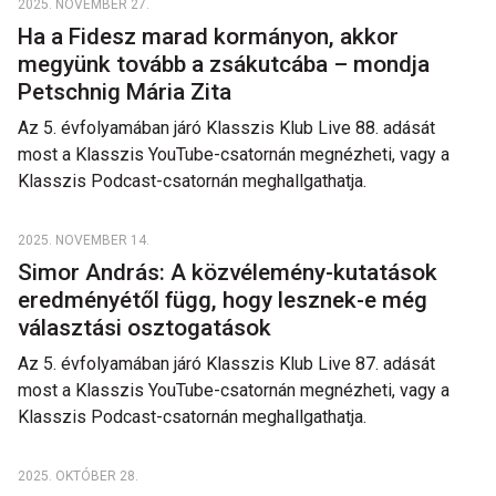
2025. NOVEMBER 27.
Ha a Fidesz marad kormányon, akkor
megyünk tovább a zsákutcába – mondja
Petschnig Mária Zita
Az 5. évfolyamában járó Klasszis Klub Live 88. adását
most a Klasszis YouTube-csatornán megnézheti, vagy a
Klasszis Podcast-csatornán meghallgathatja.
2025. NOVEMBER 14.
Simor András: A közvélemény-kutatások
eredményétől függ, hogy lesznek-e még
választási osztogatások
Az 5. évfolyamában járó Klasszis Klub Live 87. adását
most a Klasszis YouTube-csatornán megnézheti, vagy a
Klasszis Podcast-csatornán meghallgathatja.
2025. OKTÓBER 28.