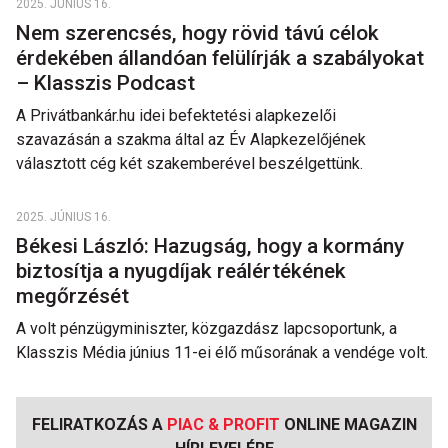
2025. JÚNIUS 16.
Nem szerencsés, hogy rövid távú célok
érdekében állandóan felülírják a szabályokat
– Klasszis Podcast
A Privátbankár.hu idei befektetési alapkezelői
szavazásán a szakma által az Év Alapkezelőjének
választott cég két szakemberével beszélgettünk.
2025. JÚNIUS 16.
Békesi László: Hazugság, hogy a kormány
biztosítja a nyugdíjak reálértékének
megőrzését
A volt pénzügyminiszter, közgazdász lapcsoportunk, a
Klasszis Média június 11-ei élő műsorának a vendége volt.
FELIRATKOZÁS A
PIAC & PROFIT
ONLINE MAGAZIN