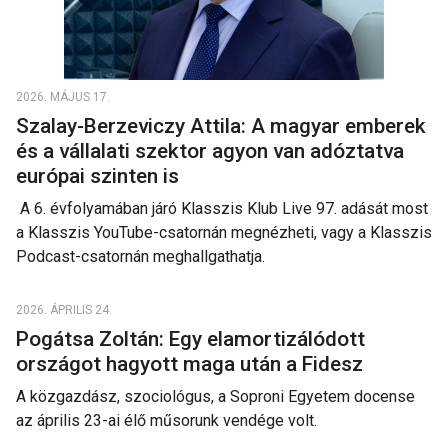
2026. MÁJUS 17.
Szalay-Berzeviczy Attila: A magyar emberek
és a vállalati szektor agyon van adóztatva
európai szinten is
A 6. évfolyamában járó Klasszis Klub Live 97. adását most
a Klasszis YouTube-csatornán megnézheti, vagy a Klasszis
Podcast-csatornán meghallgathatja.
2026. ÁPRILIS 24.
Pogátsa Zoltán: Egy elamortizálódott
országot hagyott maga után a Fidesz
A közgazdász, szociológus, a Soproni Egyetem docense
az április 23-ai élő műsorunk vendége volt.