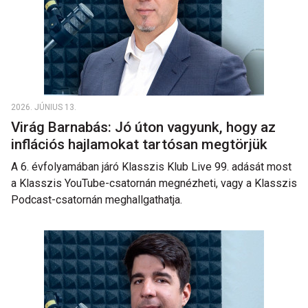
2026. JÚNIUS 13.
Virág Barnabás: Jó úton vagyunk, hogy az
inflációs hajlamokat tartósan megtörjük
A 6. évfolyamában járó Klasszis Klub Live 99. adását most
a Klasszis YouTube-csatornán megnézheti, vagy a Klasszis
Podcast-csatornán meghallgathatja.