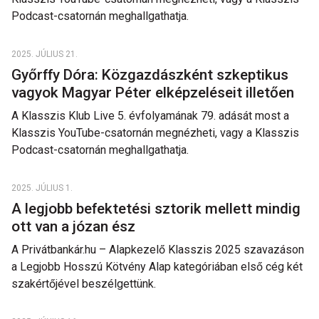
Podcast-csatornán meghallgathatja.
2025. JÚLIUS 21.
Győrffy Dóra: Közgazdászként szkeptikus
vagyok Magyar Péter elképzeléseit illetően
A Klasszis Klub Live 5. évfolyamának 79. adását most a
Klasszis YouTube-csatornán megnézheti, vagy a Klasszis
Podcast-csatornán meghallgathatja.
2025. JÚLIUS 1.
A legjobb befektetési sztorik mellett mindig
ott van a józan ész
A Privátbankár.hu – Alapkezelő Klasszis 2025 szavazáson
a Legjobb Hosszú Kötvény Alap kategóriában első cég két
szakértőjével beszélgettünk.