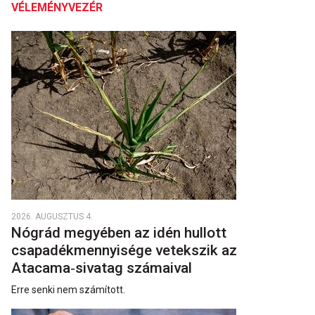
VÉLEMÉNYVEZÉR
2026. AUGUSZTUS 4.
Nógrád megyében az idén hullott
csapadékmennyisége vetekszik az
Atacama‑sivatag számaival
Erre senki nem számított.