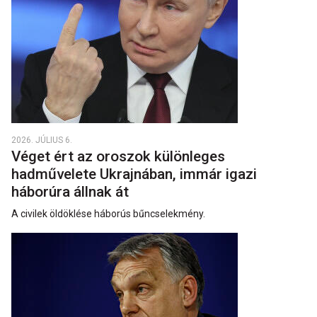
2026. JÚLIUS 6.
Véget ért az oroszok különleges
hadművelete Ukrajnában, immár igazi
háborúra állnak át
A civilek öldöklése háborús bűncselekmény.