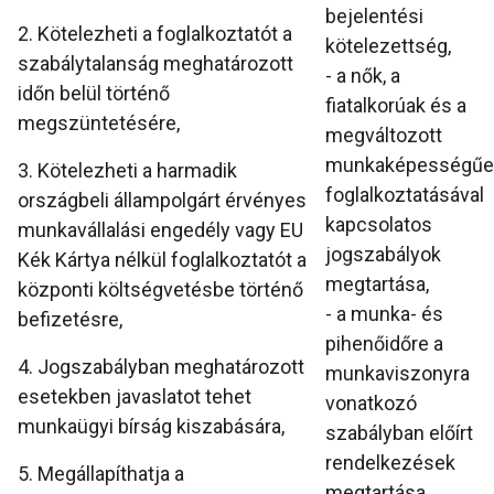
bejelentési
2. Kötelezheti a foglalkoztatót a
kötelezettség,
szabálytalanság meghatározott
- a nők, a
időn belül történő
fiatalkorúak és a
megszüntetésére,
megváltozott
munkaképességűe
3. Kötelezheti a harmadik
foglalkoztatásával
országbeli állampolgárt érvényes
kapcsolatos
munkavállalási engedély vagy EU
jogszabályok
Kék Kártya nélkül foglalkoztatót a
megtartása,
központi költségvetésbe történő
- a munka- és
befizetésre,
pihenőidőre a
4. Jogszabályban meghatározott
munkaviszonyra
esetekben javaslatot tehet
vonatkozó
munkaügyi bírság kiszabására,
szabályban előírt
rendelkezések
5. Megállapíthatja a
megtartása