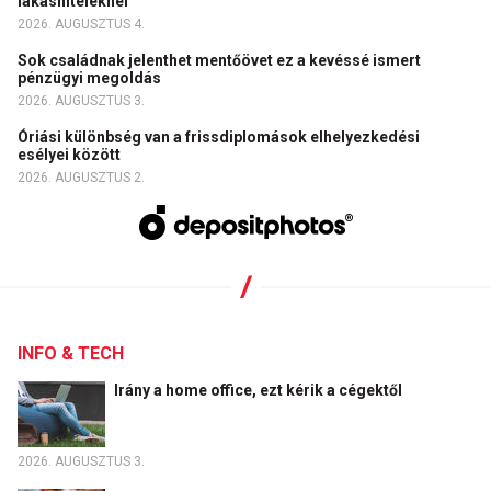
lakáshiteleknél
2026. AUGUSZTUS 4.
Sok családnak jelenthet mentőövet ez a kevéssé ismert
pénzügyi megoldás
2026. AUGUSZTUS 3.
Óriási különbség van a frissdiplomások elhelyezkedési
esélyei között
2026. AUGUSZTUS 2.
INFO & TECH
Irány a home office, ezt kérik a cégektől
2026. AUGUSZTUS 3.