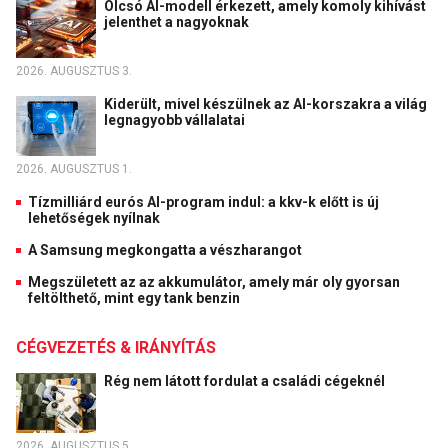
Olcsó AI-modell érkezett, amely komoly kihívást
jelenthet a nagyoknak
2026. AUGUSZTUS 3.
Kiderült, mivel készülnek az AI-korszakra a világ
legnagyobb vállalatai
2026. AUGUSZTUS 1.
Tízmilliárd eurós AI-program indul: a kkv-k előtt is új
lehetőségek nyílnak
A Samsung megkongatta a vészharangot
Megszületett az az akkumulátor, amely már oly gyorsan
feltölthető, mint egy tank benzin
CÉGVEZETÉS & IRÁNYÍTÁS
Rég nem látott fordulat a családi cégeknél
2026. AUGUSZTUS 5.