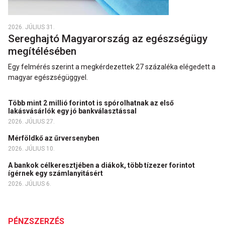
2026. JÚLIUS 31.
Sereghajtó Magyarország az egészségügy
megítélésében
Egy felmérés szerint a megkérdezettek 27 százaléka elégedett a
magyar egészségüggyel.
Több mint 2 millió forintot is spórolhatnak az első
lakásvásárlók egy jó bankválasztással
2026. JÚLIUS 27.
Mérföldkő az űrversenyben
2026. JÚLIUS 10.
A bankok célkeresztjében a diákok, több tízezer forintot
ígérnek egy számlanyitásért
2026. JÚLIUS 6.
PÉNZSZERZÉS