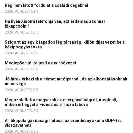
Rég nem látott fordulat a családi cégeknél
2026. AUGUSZTUS 5.
Ha ilyen Xiaomi telefonja van, ezt érdemes azonnal
kikapcsolni!
2026. AUGUSZTUS 5.
Szigorít az egyik fapados légitársaság: külön díjat vezet be a
kézipoggyászokra
2026. AUGUSZTUS 5.
Meglepően jól teljesít az euróövezet
2026. AUGUSZTUS 5.
Jó hírek érkeztek a német autóiparból, de az elbocsátásoknak
nincs vége
2026. AUGUSZTUS 5.
Megszólaltak a magyarok az energiaválságról, meglepő,
miben ért egyet a Fidesz és a Tisza tábora
2026. AUGUSZTUS 5.
A hőkupola gazdasági hatása: az áramhiány akár a GDP-t is
visszavetheti
2026. AUGUSZTUS 5.