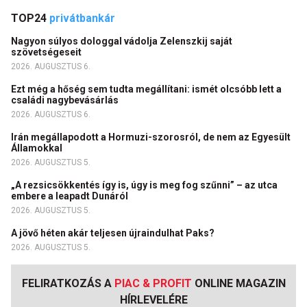
TOP24
privátbankár
Nagyon súlyos dologgal vádolja Zelenszkij saját
szövetségeseit
2026. AUGUSZTUS 6.
Ezt még a hőség sem tudta megállítani: ismét olcsóbb lett a
családi nagybevásárlás
2026. AUGUSZTUS 6.
Irán megállapodott a Hormuzi-szorosról, de nem az Egyesült
Államokkal
2026. AUGUSZTUS 5.
„A rezsicsökkentés így is, úgy is meg fog szűnni” – az utca
embere a leapadt Dunáról
2026. AUGUSZTUS 5.
A jövő héten akár teljesen újraindulhat Paks?
2026. AUGUSZTUS 5.
FELIRATKOZÁS A
PIAC & PROFIT
ONLINE MAGAZIN
HÍRLEVELÉRE