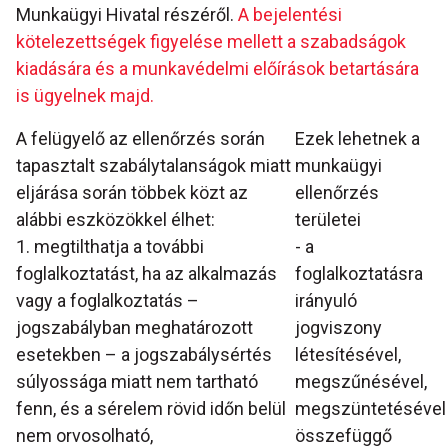
Munkaügyi Hivatal részéről.
A bejelentési
kötelezettségek figyelése mellett a szabadságok
kiadására és a munkavédelmi előírások betartására
is ügyelnek majd.
A felügyelő az ellenőrzés során
Ezek lehetnek a
tapasztalt szabálytalanságok miatt
munkaügyi
eljárása során többek közt az
ellenőrzés
alábbi eszközökkel élhet:
területei
1. megtilthatja a további
- a
foglalkoztatást, ha az alkalmazás
foglalkoztatásra
vagy a foglalkoztatás –
irányuló
jogszabályban meghatározott
jogviszony
esetekben – a jogszabálysértés
létesítésével,
súlyossága miatt nem tartható
megszűnésével,
fenn, és a sérelem rövid időn belül
megszüntetésével
nem orvosolható,
összefüggő