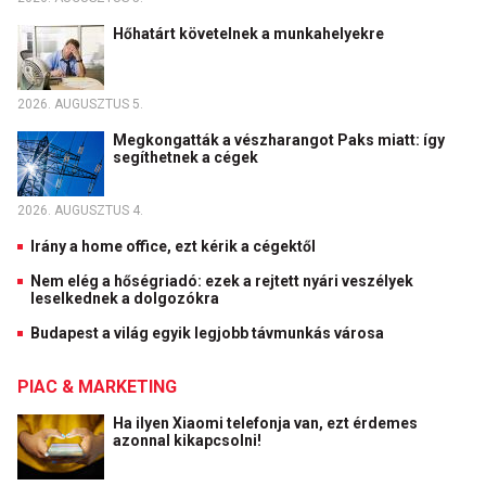
Hőhatárt követelnek a munkahelyekre
2026. AUGUSZTUS 5.
Megkongatták a vészharangot Paks miatt: így
segíthetnek a cégek
2026. AUGUSZTUS 4.
Irány a home office, ezt kérik a cégektől
Nem elég a hőségriadó: ezek a rejtett nyári veszélyek
leselkednek a dolgozókra
Budapest a világ egyik legjobb távmunkás városa
PIAC & MARKETING
Ha ilyen Xiaomi telefonja van, ezt érdemes
azonnal kikapcsolni!