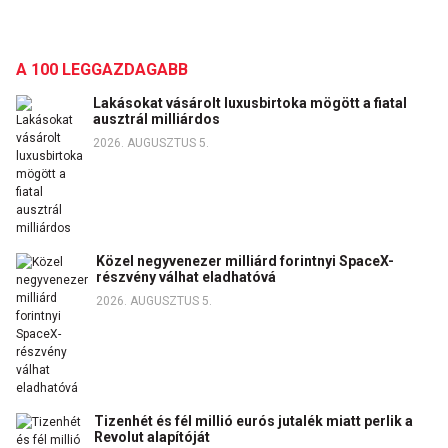
A 100 LEGGAZDAGABB
Lakásokat vásárolt luxusbirtoka mögött a fiatal
ausztrál milliárdos
2026. AUGUSZTUS 5.
Közel negyvenezer milliárd forintnyi SpaceX-
részvény válhat eladhatóvá
2026. AUGUSZTUS 5.
Tizenhét és fél millió eurós jutalék miatt perlik a
Revolut alapítóját