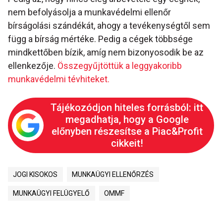
nem befolyásolja a munkavédelmi ellenőr
bírságolási szándékát, ahogy a tevékenységtől sem
függ a bírság mértéke. Pedig a cégek többsége
mindkettőben bízik, amíg nem bizonyosodik be az
ellenkezője.
Összegyűjtöttük a leggyakoribb
munkavédelmi tévhiteket.
Tájékozódjon hiteles forrásból: itt
megadhatja, hogy a Google
előnyben részesítse a Piac&Profit
cikkeit!
JOGI KISOKOS
MUNKAÜGYI ELLENŐRZÉS
MUNKAÜGYI FELÜGYELŐ
OMMF