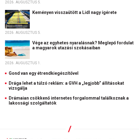
2026. AUGUSZTUS 5.
Keményen visszaütött a Lidl nagy ígérete
2026. AUGUSZTUS 5.
Vége az egyhetes nyaralásnak? Meglepő fordulat
a magyarok utazási szokásaiban
2026. AUGUSZTUS 1.
Gond van egy étrendkiegészítővel
Drága lehet a túlzó reklám: a GVH a „legjobb” állításokat
vizsgálja
Drámaian csökkenő internetes forgalommal találkoznak a
lakossági szolgáltatók