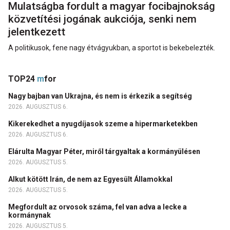
Mulatságba fordult a magyar focibajnokság
közvetítési jogának aukciója, senki nem
jelentkezett
A politikusok, fene nagy étvágyukban, a sportot is bekebelezték.
TOP24
m
for
Nagy bajban van Ukrajna, és nem is érkezik a segítség
2026. AUGUSZTUS 6.
Kikerekedhet a nyugdíjasok szeme a hipermarketekben
2026. AUGUSZTUS 6.
Elárulta Magyar Péter, miről tárgyaltak a kormányülésen
2026. AUGUSZTUS 5.
Alkut kötött Irán, de nem az Egyesült Államokkal
2026. AUGUSZTUS 5.
Megfordult az orvosok száma, fel van adva a lecke a
kormánynak
2026. AUGUSZTUS 5.