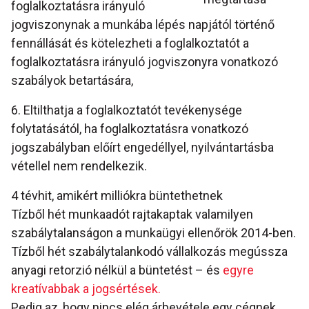
foglalkoztatásra irányuló
jogviszonynak a munkába lépés napjától történő
fennállását és kötelezheti a foglalkoztatót a
foglalkoztatásra irányuló jogviszonyra vonatkozó
szabályok betartására,
6. Eltilthatja a foglalkoztatót tevékenysége
folytatásától, ha foglalkoztatásra vonatkozó
jogszabályban előírt engedéllyel, nyilvántartásba
vétellel nem rendelkezik.
4 tévhit, amikért milliókra büntethetnek
Tízből hét munkaadót rajtakaptak valamilyen
szabálytalanságon a munkaügyi ellenőrök 2014-ben.
Tízből hét szabálytalankodó vállalkozás megússza
anyagi retorzió nélkül a büntetést – és
egyre
kreatívabbak a jogsértések.
Pedig az, hogy nincs elég árbevétele egy cégnek,