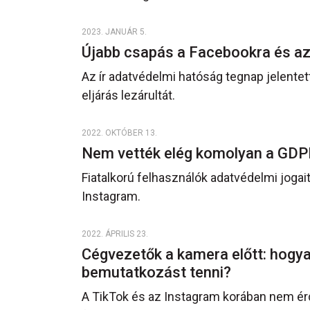
2023. JANUÁR 5.
Újabb csapás a Facebookra és a
Az ír adatvédelmi hatóság tegnap jelentet
eljárás lezárultát.
2022. OKTÓBER 13.
Nem vették elég komolyan a GDPR
Fiatalkorú felhasználók adatvédelmi joga
Instagram.
2022. ÁPRILIS 23.
Cégvezetők a kamera előtt: hogya
bemutatkozást tenni?
A TikTok és az Instagram korában nem 