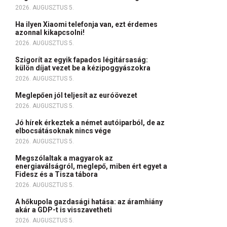
2026. AUGUSZTUS 5.
Ha ilyen Xiaomi telefonja van, ezt érdemes
azonnal kikapcsolni!
2026. AUGUSZTUS 5.
Szigorít az egyik fapados légitársaság:
külön díjat vezet be a kézipoggyászokra
2026. AUGUSZTUS 5.
Meglepően jól teljesít az euróövezet
2026. AUGUSZTUS 5.
Jó hírek érkeztek a német autóiparból, de az
elbocsátásoknak nincs vége
2026. AUGUSZTUS 5.
Megszólaltak a magyarok az
energiaválságról, meglepő, miben ért egyet a
Fidesz és a Tisza tábora
2026. AUGUSZTUS 5.
A hőkupola gazdasági hatása: az áramhiány
akár a GDP-t is visszavetheti
2026. AUGUSZTUS 5.