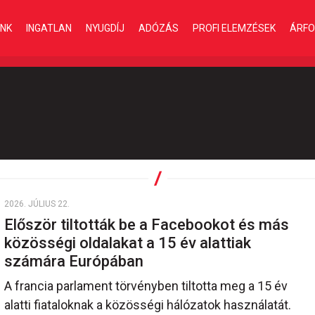
INK
INGATLAN
NYUGDÍJ
ADÓZÁS
PROFI ELEMZÉSEK
ÁRFO
2026. JÚLIUS 22.
Először tiltották be a Facebookot és más
közösségi oldalakat a 15 év alattiak
számára Európában
A francia parlament törvényben tiltotta meg a 15 év
alatti fiataloknak a közösségi hálózatok használatát.