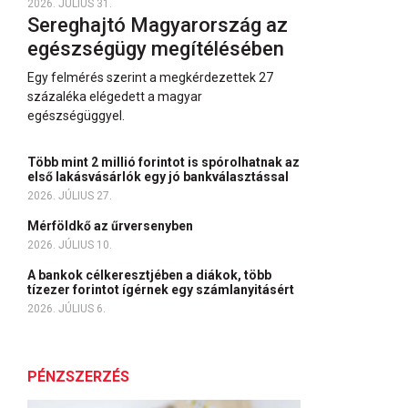
2026. JÚLIUS 31.
Sereghajtó Magyarország az
egészségügy megítélésében
Egy felmérés szerint a megkérdezettek 27
százaléka elégedett a magyar
egészségüggyel.
Több mint 2 millió forintot is spórolhatnak az
első lakásvásárlók egy jó bankválasztással
2026. JÚLIUS 27.
Mérföldkő az űrversenyben
2026. JÚLIUS 10.
A bankok célkeresztjében a diákok, több
tízezer forintot ígérnek egy számlanyitásért
2026. JÚLIUS 6.
PÉNZSZERZÉS