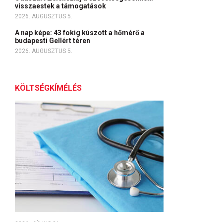
visszaestek a támogatások
2026. AUGUSZTUS 5.
A nap képe: 43 fokig kúszott a hőmérő a
budapesti Gellért téren
2026. AUGUSZTUS 5.
KÖLTSÉGKÍMÉLÉS