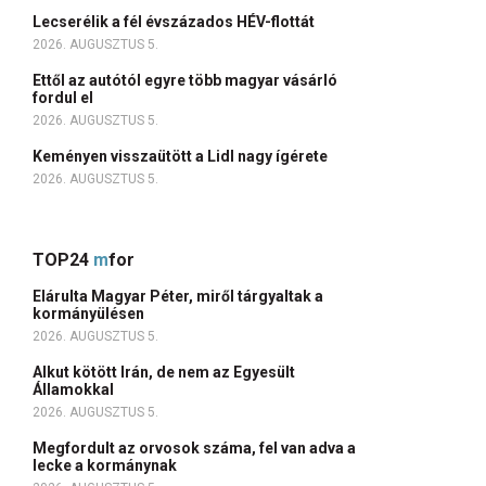
Lecserélik a fél évszázados HÉV-flottát
2026. AUGUSZTUS 5.
Ettől az autótól egyre több magyar vásárló
fordul el
2026. AUGUSZTUS 5.
Keményen visszaütött a Lidl nagy ígérete
2026. AUGUSZTUS 5.
TOP24
m
for
Elárulta Magyar Péter, miről tárgyaltak a
kormányülésen
2026. AUGUSZTUS 5.
Alkut kötött Irán, de nem az Egyesült
Államokkal
2026. AUGUSZTUS 5.
Megfordult az orvosok száma, fel van adva a
lecke a kormánynak