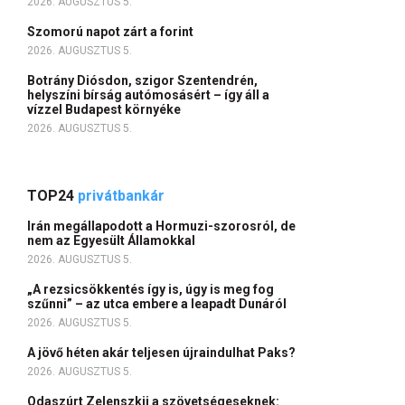
2026. AUGUSZTUS 5.
Szomorú napot zárt a forint
2026. AUGUSZTUS 5.
Botrány Diósdon, szigor Szentendrén,
helyszíni bírság autómosásért – így áll a
vízzel Budapest környéke
2026. AUGUSZTUS 5.
TOP24
privátbankár
Irán megállapodott a Hormuzi-szorosról, de
nem az Egyesült Államokkal
2026. AUGUSZTUS 5.
„A rezsicsökkentés így is, úgy is meg fog
szűnni” – az utca embere a leapadt Dunáról
2026. AUGUSZTUS 5.
A jövő héten akár teljesen újraindulhat Paks?
2026. AUGUSZTUS 5.
Odaszúrt Zelenszkij a szövetségeseknek: