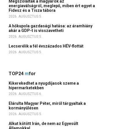
Megszólaltak a magyarok az
energiaválságról, meglepő, miben ért egyet a
Fidesz és a Tisza tábora
2026. AUGUSZTUS 5.
A hőkupola gazdasági hatása: az áramhiány
akár a GDP-t is visszavetheti
2026. AUGUSZTUS 5.
Lecserélik a fél évszázados HÉV-flottát
2026. AUGUSZTUS 5.
TOP24
m
for
Kikerekedhet a nyugdíjasok szeme a
hipermarketekben
2026. AUGUSZTUS 6.
Elárulta Magyar Péter, miről tárgyaltak a
kormányülésen
2026. AUGUSZTUS 5.
Alkut kötött Irán, de nem az Egyesült
Államokkal