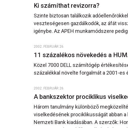
Ki számíthat revizorra?
Szinte biztosan találkozik adóellenőrökke
veszteségesen gazdálkodók, az áfát vis
igénybe. Az APEH munkamódszere pedig „
2002. FEBRUÁR 26.
11 százalékos növekedés a HU
Közel 7000 DELL számítógép értékesítésév
százalékkal növelte forgalmát a 2001-es
2002. FEBRUÁR 26.
A bankszektor prociklikus viselk
Három tanulmány különbözõ megközelítésb
viselkedésének prociklikusságát abban a 
Nemzeti Bank kiadásában. A szerzők: Horv