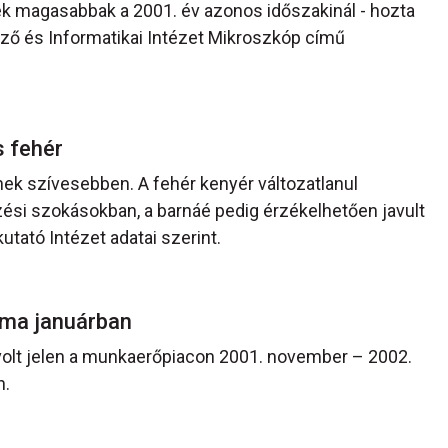
nek magasabbak a 2001. év azonos időszakinál - hozta
ő és Informatikai Intézet Mikroszkóp című
s fehér
znek szívesebben. A fehér kenyér változatlanul
zési szokásokban, a barnáé pedig érzékelhetően javult
utató Intézet adatai szerint.
áma januárban
volt jelen a munkaerőpiacon 2001. november – 2002.
n.