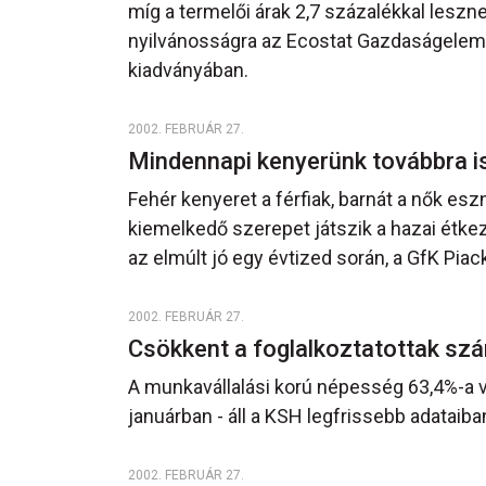
míg a termelői árak 2,7 százalékkal lesz
nyilvánosságra az Ecostat Gazdaságelemz
kiadványában.
2002. FEBRUÁR 27.
Mindennapi kenyerünk továbbra i
Fehér kenyeret a férfiak, barnát a nők es
kiemelkedő szerepet játszik a hazai étke
az elmúlt jó egy évtized során, a GfK Piack
2002. FEBRUÁR 27.
Csökkent a foglalkoztatottak sz
A munkavállalási korú népesség 63,4%-a 
januárban - áll a KSH legfrissebb adataiba
2002. FEBRUÁR 27.