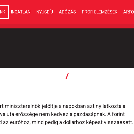
INK
INGATLAN
NYUGDÍJ
ADÓZÁS
PROFI ELEMZÉSEK
ÁRFO
 miniszterelnök jelöltje a napokban azt nyilatkozta a
valuta erőssége nem kedvez a gazdaságnak. A forint
nd az euróhoz, mind pedig a dollárhoz képest visszaesett.