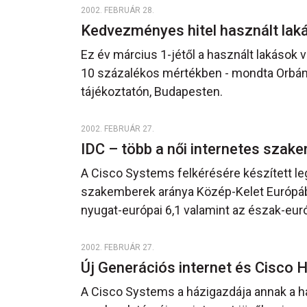
2002. FEBRUÁR 28.
Kedvezményes hitel használt lak
Ez év március 1-jétől a használt lakások
10 százalékos mértékben - mondta Orbán V
tájékoztatón, Budapesten.
2002. FEBRUÁR 27.
IDC – több a női internetes szak
A Cisco Systems felkérésére készített leg
szakemberek aránya Közép-Kelet Európáb
nyugat-európai 6,1 valamint az észak-euró
2002. FEBRUÁR 27.
Új Generációs internet és Cisco
A Cisco Systems a házigazdája annak a ha