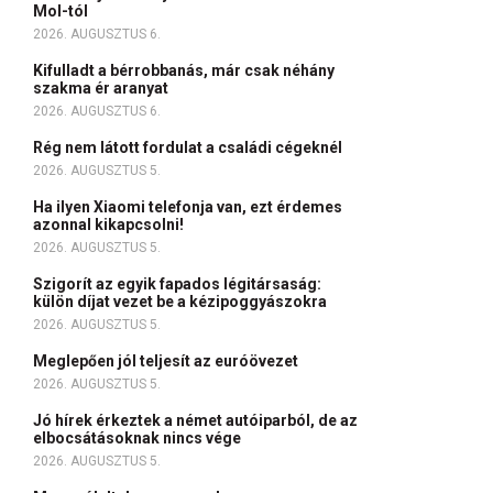
Mol-tól
2026. AUGUSZTUS 6.
Kifulladt a bérrobbanás, már csak néhány
szakma ér aranyat
2026. AUGUSZTUS 6.
Rég nem látott fordulat a családi cégeknél
2026. AUGUSZTUS 5.
Ha ilyen Xiaomi telefonja van, ezt érdemes
azonnal kikapcsolni!
2026. AUGUSZTUS 5.
Szigorít az egyik fapados légitársaság:
külön díjat vezet be a kézipoggyászokra
2026. AUGUSZTUS 5.
Meglepően jól teljesít az euróövezet
2026. AUGUSZTUS 5.
Jó hírek érkeztek a német autóiparból, de az
elbocsátásoknak nincs vége
2026. AUGUSZTUS 5.