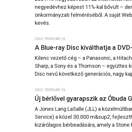
negyedévhez képest 11%-kal bővült – derü
önkormányzati felméréséből. A saját Web
kevés.
2002. FEBRUÁR 26.
A Blue-ray Disc kiválthatja a DVD
Kilenc vezető cég – a Panasonic, a Hitachi,
Sharp, a Sony és a Thomson – együttes k
Disc nevű következő generációs, nagy kap
2002. FEBRUÁR 26.
Új bérlővel gyarapszik az Óbuda 
A Jones Lang LaSalle (JLL) a közelmúltban
Service) a közel 30.000 m&sup2; fejles
kizárólagos bérbeadására, amely a Stone