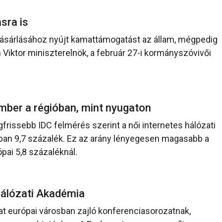
ásra is
 vásárlásához nyújt kamattámogatást az állam, mégpedig
iktor miniszterelnök, a február 27-i kormányszóvivői
ember a régióban, mint nyugaton
frissebb IDC felmérés szerint a női internetes hálózati
an 9,7 százalék. Ez az arány lényegesen magasabb a
pai 5,8 százaléknál.
 Hálózati Akadémia
t európai városban zajló konferenciasorozatnak,