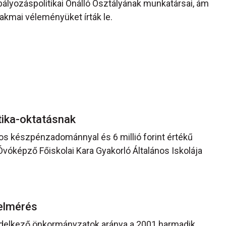
lyozáspolitikai Önálló Osztályának munkatársai, ám
akmai véleményüket írták le.
tika-oktatásnak
tos készpénzadománnyal és 6 millió forint értékű
Óvóképző Főiskolai Kara Gyakorló Általános Iskolája
felmérés
endelkező önkormányzatok aránya a 2001 harmadik