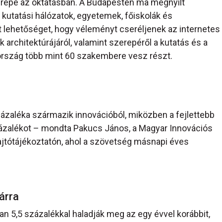
erepe az oktatásban. A Budapesten ma megnyílt
 kutatási hálózatok, egyetemek, főiskolák és
 lehetőséget, hogy véleményt cseréljenek az internetes
k architektúrájáról, valamint szerepéről a kutatás és a
 ország több mint 60 szakembere vesz részt.
aléka származik innovációból, miközben a fejlettebb
zázalékot – mondta Pakucs János, a Magyar Innovációs
ajtótájékoztatón, ahol a szövetség másnapi éves
yárra
an 5,5 százalékkal haladják meg az egy évvel korábbit,