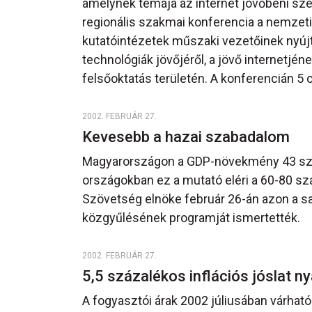
amelynek témája az internet jövőbeni sz
regionális szakmai konferencia a nemzeti
kutatóintézetek műszaki vezetőinek nyújt
technológiák jövőjéről, a jövő internetjéne
felsőoktatás területén. A konferencián 5
2002. FEBRUÁR 27.
Kevesebb a hazai szabadalom
Magyarországon a GDP-növekmény 43 száz
országokban ez a mutató eléri a 60-80 s
Szövetség elnöke február 26-án azon a s
közgyűlésének programját ismertették.
2002. FEBRUÁR 27.
5,5 százalékos inflációs jóslat n
A fogyasztói árak 2002 júliusában várható