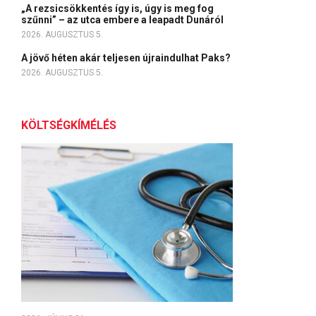
„A rezsicsökkentés így is, úgy is meg fog
szűnni” – az utca embere a leapadt Dunáról
2026. AUGUSZTUS 5.
A jövő héten akár teljesen újraindulhat Paks?
2026. AUGUSZTUS 5.
KÖLTSÉGKÍMÉLÉS