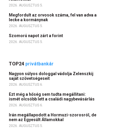
2026. AUGUSZTUS 5.
Megfordult az orvosok száma, fel van adva a
lecke a kormánynak
2026. AUGUSZTUS 5.
Szomorú napot zárt a forint
2026. AUGUSZTUS 5.
TOP24
privátbankár
Nagyon súlyos dologgal vádolja Zelenszkij
saját szövetségeseit
2026. AUGUSZTUS 6.
Ezt még a hőség sem tudta megállítani:
ismét olcsóbb lett a családi nagybevásárlás
2026. AUGUSZTUS 6.
Irán megállapodott a Hormuzi-szorosról, de
nem az Egyesült Államokkal
2026. AUGUSZTUS 5.