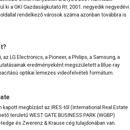
l ki a GKI Gazdaságkutató Rt. 2001. negyedik negyedévi
oldallal rendelkező városok száma azonban továbbra is
-t?
 az LG Electronics, a Pioneer, a Philips, a Samsung, a
utatásainak eredményeként megszületett a Blue-ray
acitású optikai lemezes videofelvételi formátum.
Gate
 kapott megbízást az IRES-től (International Real Estate
zthető területű WEST GATE BUSINESS PARK (WGBP)
 Hedge és Zwerenz & Krause cég tulajdonában van.