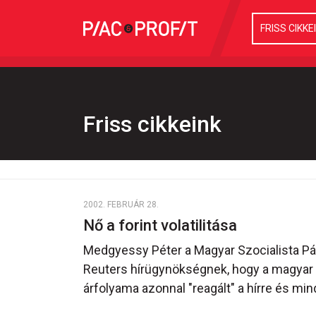
FRISS CIKKE
Friss cikkeink
2002. FEBRUÁR 28.
Nő a forint volatilitása
Medgyessy Péter a Magyar Szocialista Párt
Reuters hírügynökségnek, hogy a magyar 
árfolyama azonnal "reagált" a hírre és mi