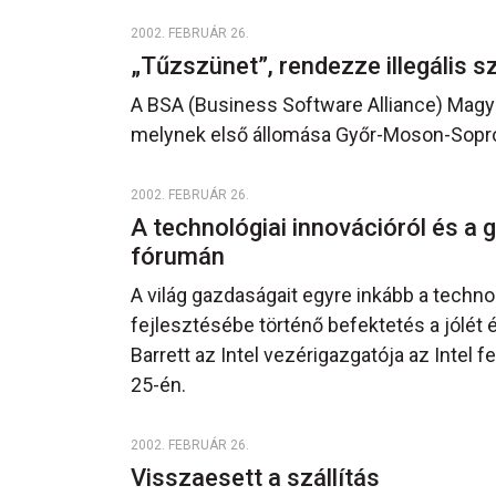
2002. FEBRUÁR 26.
„Tűzszünet”, rendezze illegális s
A BSA (Business Software Alliance) Magy
melynek első állomása Győr-Moson-Sopr
2002. FEBRUÁR 26.
A technológiai innovációról és a 
fórumán
A világ gazdaságait egyre inkább a techno
fejlesztésébe történő befektetés a jólét é
Barrett az Intel vezérigazgatója az Intel 
25-én.
2002. FEBRUÁR 26.
Visszaesett a szállítás