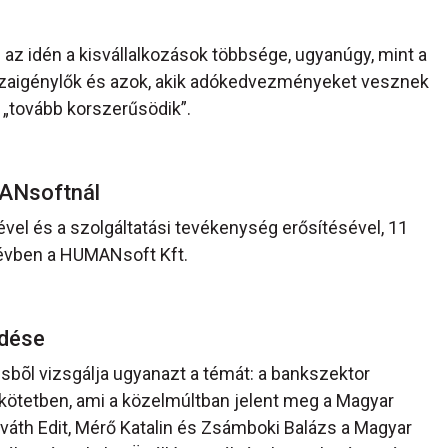
l az idén a kisvállalkozások többsége, ugyanúgy, mint a
szaigénylők és azok, akik adókedvezményeket vesznek
tovább korszerűsödik”.
MANsoftnál
el és a szolgáltatási tevékenység erősítésével, 11
 évben a HUMANsoft Kft.
edése
õl vizsgálja ugyanazt a témát: a bankszektor
kötetben, ami a közelmúltban jelent meg a Magyar
áth Edit, Mérő Katalin és Zsámboki Balázs a Magyar