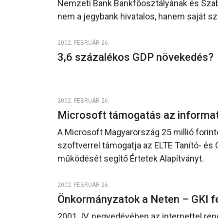
Nemzeti Bank Bankfõosztályának és Szabá
nem a jegybank hivatalos, hanem saját sz
2002. FEBRUÁR 26.
3,6 százalékos GDP növekedés?
2002. FEBRUÁR 26.
Microsoft támogatás az informa
A Microsoft Magyarország 25 millió forin
szoftverrel támogatja az ELTE Tanító- és 
működését segítő Értetek Alapítványt.
2002. FEBRUÁR 26.
Önkormányzatok a Neten – GKI 
2001. IV. negyedévében az internettel r