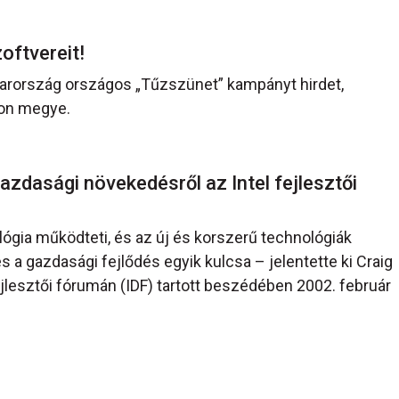
zoftvereit!
arország országos „Tűzszünet” kampányt hirdet,
on megye.
gazdasági növekedésről az Intel fejlesztői
lógia működteti, és az új és korszerű technológiák
s a gazdasági fejlődés egyik kulcsa – jelentette ki Craig
fejlesztői fórumán (IDF) tartott beszédében 2002. február