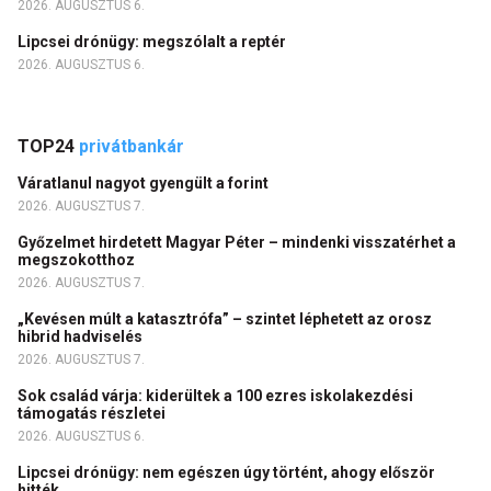
2026. AUGUSZTUS 6.
Lipcsei drónügy: megszólalt a reptér
2026. AUGUSZTUS 6.
TOP24
privátbankár
Váratlanul nagyot gyengült a forint
2026. AUGUSZTUS 7.
Győzelmet hirdetett Magyar Péter – mindenki visszatérhet a
megszokotthoz
2026. AUGUSZTUS 7.
„Kevésen múlt a katasztrófa” – szintet léphetett az orosz
hibrid hadviselés
2026. AUGUSZTUS 7.
Sok család várja: kiderültek a 100 ezres iskolakezdési
támogatás részletei
2026. AUGUSZTUS 6.
Lipcsei drónügy: nem egészen úgy történt, ahogy először
hitték