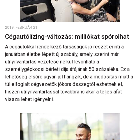
2019. FEBRUÁR 21.
Cégautólízing-változás: milliókat spórolhat
A cégautókkal rendelkező társaságok jó részét érinti a
januárban életbe lépett új szabály, amely szerint már
útnyilvántartás vezetése nélkül levonható a
személygépkocsi bérleti díja áfájának 50 százaléka. Ez a
lehetőség elsőre ugyan jól hangzik, de a módosítás miatt a
túl elfoglalt cégvezetők jókora összegtől eshetnek el,
hiszen útnyilvántartással továbbra is akár a teljes áfát
vissza lehet igényelni.