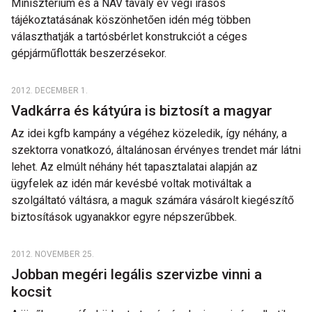
Minisztérium és a NAV tavaly év végi írásos
tájékoztatásának köszönhetően idén még többen
választhatják a tartósbérlet konstrukciót a céges
gépjárműflották beszerzésekor.
2012. DECEMBER 1.
Vadkárra és kátyúra is biztosít a magyar
Az idei kgfb kampány a végéhez közeledik, így néhány, a
szektorra vonatkozó, általánosan érvényes trendet már látni
lehet. Az elmúlt néhány hét tapasztalatai alapján az
ügyfelek az idén már kevésbé voltak motiváltak a
szolgáltató váltásra, a maguk számára vásárolt kiegészítő
biztosítások ugyanakkor egyre népszerűbbek.
2012. NOVEMBER 25.
Jobban megéri legális szervizbe vinni a
kocsit