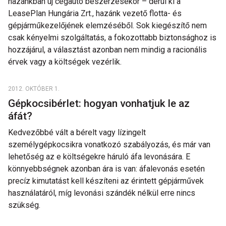
hazánkban új cégautó beszerzésekor – derül ki a
LeasePlan Hungária Zrt., hazánk vezető flotta- és
gépjárműkezelőjének elemzéséből. Sok kiegészítő nem
csak kényelmi szolgáltatás, a fokozottabb biztonsághoz is
hozzájárul, a választást azonban nem mindig a racionális
érvek vagy a költségek vezérlik.
2012. OKTÓBER 1.
Gépkocsibérlet: hogyan vonhatjuk le az
áfát?
Kedvezőbbé vált a bérelt vagy lízingelt
személygépkocsikra vonatkozó szabályozás, és már van
lehetőség az e költségekre háruló áfa levonására. E
könnyebbségnek azonban ára is van: áfalevonás esetén
precíz kimutatást kell készíteni az érintett gépjárművek
használatáról, míg levonási szándék nélkül erre nincs
szükség.