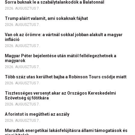
Sorra buknak le a szabálytalankodók a Balatonnál
2026. AUGUSZTUS 7.
Trump aláírt valamit, ami sokaknak fájhat
2026. AUGUSZTUS 7.
Van ok az örömre: a vártnál sokkal jobban alakult a magyar
infláció
2026. AUGUSZTUS 7.
Magyar Péter bejelentése után mától fellélegezhetnek a
magyarok
2026. AUGUSZTUS 7.
Több száz utas kerülhet bajba a Robinson Tours csődje miatt
2026. AUGUSZTUS 7.
Tisztességes versenyt akar az Országos Kereskedelmi
Szövetség új főtitkára
2026. AUGUSZTUS 7.
A forintot is megütheti az aszály
2026. AUGUSZTUS 7.
Maradtak energetikai lakásfelújításra állami támogatások és