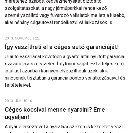
méretéhez szabott kedvezményeket biztosító
szolgáltatásokat, a nagy járműparkkal rendelkező
személyszállító vagy fuvarozó vállalatok mellett a kisebb,
akár néhány cégautóval rendelkező vállalkozások is.
2013. NOVEMBER 22.
Így veszítheti el a céges autó garanciáját!
Új autó vásárlását követően a gyártó által nyújtott garancia
szavatolja a szervizelés folytonosságát. Ezt a teljes körű
jótállást azonban könnyen elveszíthetik azok, akik
nincsenek tisztában a garancia pontos vonatkozásaival és
feltételeivel.
2013. JÚNIUS 16.
Céges kocsival menne nyaralni? Erre
ügyeljen!
A nyár elérkeztével a nyaralási szezon is kezdetét veszi;