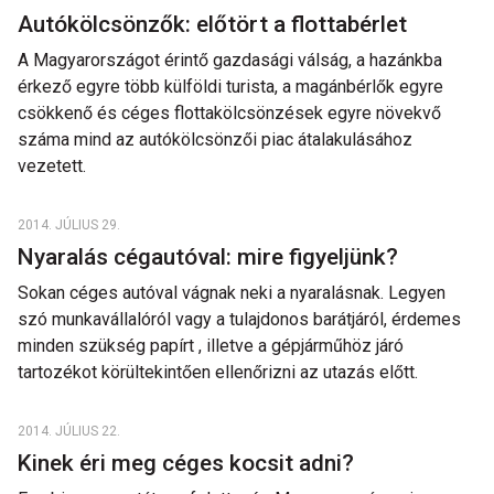
Autókölcsönzők: előtört a flottabérlet
A Magyarországot érintő gazdasági válság, a hazánkba
érkező egyre több külföldi turista, a magánbérlők egyre
csökkenő és céges flottakölcsönzések egyre növekvő
száma mind az autókölcsönzői piac átalakulásához
vezetett.
2014. JÚLIUS 29.
Nyaralás cégautóval: mire figyeljünk?
Sokan céges autóval vágnak neki a nyaralásnak. Legyen
szó munkavállalóról vagy a tulajdonos barátjáról, érdemes
minden szükség papírt , illetve a gépjárműhöz járó
tartozékot körültekintően ellenőrizni az utazás előtt.
2014. JÚLIUS 22.
Kinek éri meg céges kocsit adni?