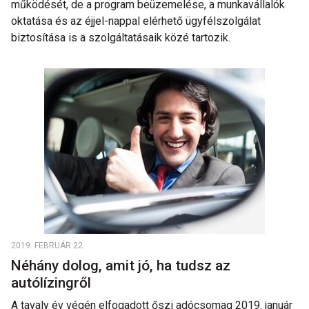
működését, de a program beüzemelése, a munkavállalók
oktatása és az éjjel-nappal elérhető ügyfélszolgálat
biztosítása is a szolgáltatásaik közé tartozik.
2019. FEBRUÁR 22.
Néhány dolog, amit jó, ha tudsz az
autólízingről
A tavaly év végén elfogadott őszi adócsomag 2019. január