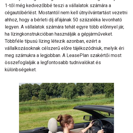
1-től még kedvezőbbé teszi a vállalatok számára a
cégautóbérlést. Mostantól nem kell útnyilvántartást vezetni
ahhoz, hogy a bérleti díj áfájának 50 százaléka levonható
legyen. A vállalatok számára tehát egyre több előnnyel jár,
ha lízingkonstrukcióban használják a gépjárműveket.
Többféle típusú lízing létezik azonban, ezért a
vállalkozásoknak célszerű előre tájékozódniuk, melyik éri
meg számukra a legjobban. A LeasePlan szakértői most
összefoglalják a legfontosabb tudnivalókat és
különbségeket.