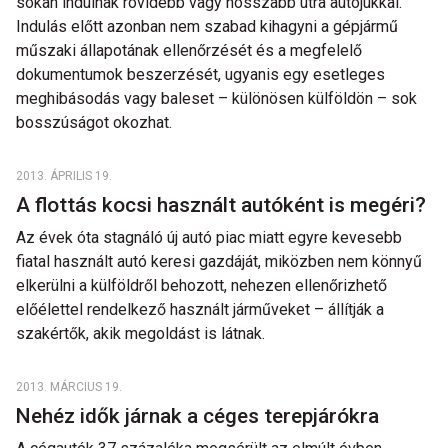
sokan indulnak rövidebb vagy hosszabb útra autójukkal.
Indulás előtt azonban nem szabad kihagyni a gépjármű
műszaki állapotának ellenőrzését és a megfelelő
dokumentumok beszerzését, ugyanis egy esetleges
meghibásodás vagy baleset – különösen külföldön – sok
bosszúságot okozhat.
2013. ÁPRILIS 19.
A flottás kocsi használt autóként is megéri?
Az évek óta stagnáló új autó piac miatt egyre kevesebb
fiatal használt autó keresi gazdáját, miközben nem könnyű
elkerülni a külföldről behozott, nehezen ellenőrizhető
előélettel rendelkező használt járműveket – állítják a
szakértők, akik megoldást is látnak.
2013. MÁRCIUS 19.
Nehéz idők járnak a céges terepjárókra