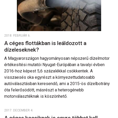
2018. FEBRUÁR 6.
A céges flottákban is leáldozott a
dízeleseknek?
A Magyarországon hagyományosan népszerű dízelmotor
értékesítési mutatói Nyugat-Európában a tavalyi évben
2016-hoz képest 5,6 százalékkal csökkentek. A
visszaesés oka egyrészt a környezettudatosabb
autóválasztásban keresendő, ami a 2015-ös dízelbotrány
óta felerősödött, másrészt a heterogénebb
motorválasztéknak is köszönhető.
2017. DECEMBER 4.