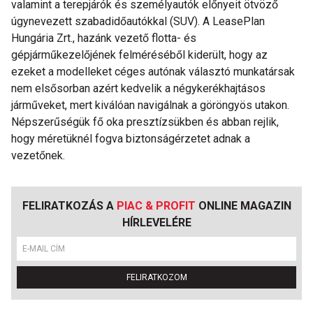
valamint a terepjárók és személyautók előnyeit ötvöző
úgynevezett szabadidőautókkal (SUV). A LeasePlan
Hungária Zrt., hazánk vezető flotta- és
gépjárműkezelőjének felméréséből kiderült, hogy az
ezeket a modelleket céges autónak választó munkatársak
nem elsősorban azért kedvelik a négykerékhajtásos
járműveket, mert kiválóan navigálnak a göröngyös utakon.
Népszerűségük fő oka presztízsükben és abban rejlik,
hogy méretüknél fogva biztonságérzetet adnak a
vezetőnek.
FELIRATKOZÁS A
PIAC & PROFIT
ONLINE MAGAZIN
HÍRLEVELÉRE
FELIRATKOZOM