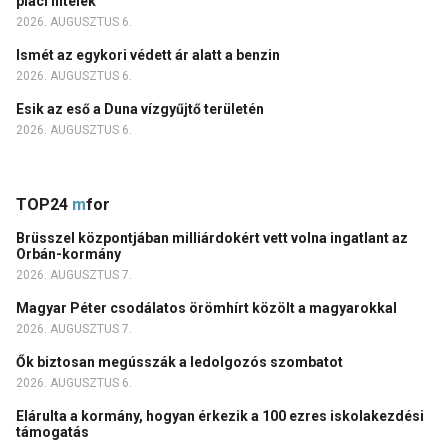
piaci hitelek
2026. AUGUSZTUS 6.
Ismét az egykori védett ár alatt a benzin
2026. AUGUSZTUS 6.
Esik az eső a Duna vízgyűjtő területén
2026. AUGUSZTUS 6.
TOP24
m
for
Brüsszel központjában milliárdokért vett volna ingatlant az
Orbán-kormány
2026. AUGUSZTUS 7.
Magyar Péter csodálatos örömhírt közölt a magyarokkal
2026. AUGUSZTUS 7.
Ők biztosan megússzák a ledolgozós szombatot
2026. AUGUSZTUS 6.
Elárulta a kormány, hogyan érkezik a 100 ezres iskolakezdési
támogatás