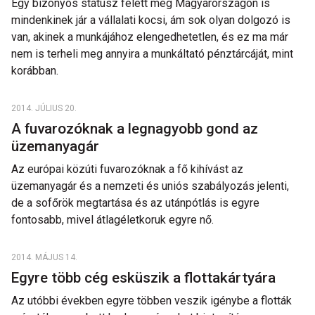
Egy bizonyos státusz felett még Magyarországon is
mindenkinek jár a vállalati kocsi, ám sok olyan dolgozó is
van, akinek a munkájához elengedhetetlen, és ez ma már
nem is terheli meg annyira a munkáltató pénztárcáját, mint
korábban.
2014. JÚLIUS 20.
A fuvarozóknak a legnagyobb gond az
üzemanyagár
Az európai közúti fuvarozóknak a fő kihívást az
üzemanyagár és a nemzeti és uniós szabályozás jelenti,
de a sofőrök megtartása és az utánpótlás is egyre
fontosabb, mivel átlagéletkoruk egyre nő.
2014. MÁJUS 14.
Egyre több cég esküszik a flottakártyára
Az utóbbi években egyre többen veszik igénybe a flották