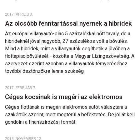
2017. ÁPRILIS 3.
Az olcsóbb fenntartással nyernek a hibridek
Az európai villanyautó-piac 5 százalékkal nőtt tavaly, de a
hibrideknél jóval nagyobb, 27 százalékos volt a bővülés.
Mind a hibridek, mint a villanyautók segíthetik a jövőben a
flottapiac bővülését - közölte a Magyar Lízingszövetség. A
szervezet szerint azonban a villanyautók térnyeréséhez
további ösztönzőkre lenne szükség.
2017. FEBRUÁR 7.
Céges kocsinak is megéri az elektromos
Céges flottának is megéri elektromos autót választani a
szakértők szerint, mert megtérül a befektetés. De jól át kell
gondolni a finanszírozási formát.
2015. NOVEMBER 12.