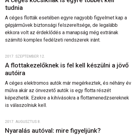
A céges kocsiknak is egyre többet kell
tudnia
A céges flották esetében egyre nagyobb figyelmet kap a
gépjárművek biztonsági felszereltsége, de legalább
ekkora volt az érdeklődés a manapság még extrának
számító komplex fedélzeti rendszerek iránt.
2017. SZEPTEMBER 12.
A flottakezelőknek is fel kell készülni a jövő
autóira
A céges elektromos autók már megérkeztek, és néhány év
múlva akár az önvezető autók is egy flotta részét
képezhetik. Ezekre a kihívásokra a flottamenedzsereknek
is válaszolniuk kell.
2017. AUGUSZTUS 8.
Nyaralás autóval: mire figyeljünk?