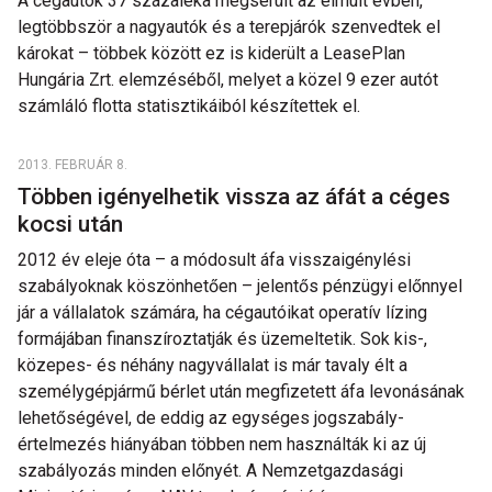
A cégautók 37 százaléka megsérült az elmúlt évben,
legtöbbször a nagyautók és a terepjárók szenvedtek el
károkat – többek között ez is kiderült a LeasePlan
Hungária Zrt. elemzéséből, melyet a közel 9 ezer autót
számláló flotta statisztikáiból készítettek el.
2013. FEBRUÁR 8.
Többen igényelhetik vissza az áfát a céges
kocsi után
2012 év eleje óta – a módosult áfa visszaigénylési
szabályoknak köszönhetően – jelentős pénzügyi előnnyel
jár a vállalatok számára, ha cégautóikat operatív lízing
formájában finanszíroztatják és üzemeltetik. Sok kis-,
közepes- és néhány nagyvállalat is már tavaly élt a
személygépjármű bérlet után megfizetett áfa levonásának
lehetőségével, de eddig az egységes jogszabály-
értelmezés hiányában többen nem használták ki az új
szabályozás minden előnyét. A Nemzetgazdasági