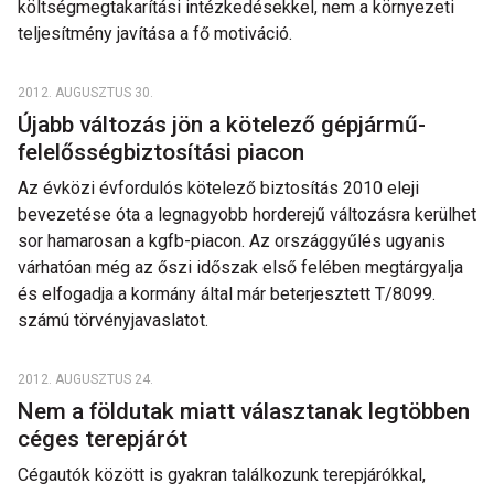
költségmegtakarítási intézkedésekkel, nem a környezeti
teljesítmény javítása a fő motiváció.
2012. AUGUSZTUS 30.
Újabb változás jön a kötelező gépjármű-
felelősségbiztosítási piacon
Az évközi évfordulós kötelező biztosítás 2010 eleji
bevezetése óta a legnagyobb horderejű változásra kerülhet
sor hamarosan a kgfb-piacon. Az országgyűlés ugyanis
várhatóan még az őszi időszak első felében megtárgyalja
és elfogadja a kormány által már beterjesztett T/8099.
számú törvényjavaslatot.
2012. AUGUSZTUS 24.
Nem a földutak miatt választanak legtöbben
céges terepjárót
Cégautók között is gyakran találkozunk terepjárókkal,