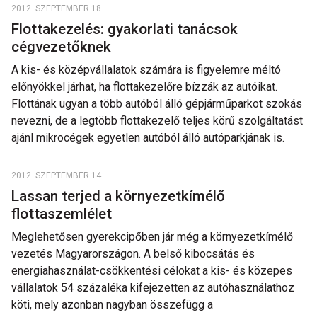
2012. SZEPTEMBER 18.
Flottakezelés: gyakorlati tanácsok
cégvezetőknek
A kis- és középvállalatok számára is figyelemre méltó
előnyökkel járhat, ha flottakezelőre bízzák az autóikat.
Flottának ugyan a több autóból álló gépjárműparkot szokás
nevezni, de a legtöbb flottakezelő teljes körű szolgáltatást
ajánl mikrocégek egyetlen autóból álló autóparkjának is.
2012. SZEPTEMBER 14.
Lassan terjed a környezetkímélő
flottaszemlélet
Meglehetősen gyerekcipőben jár még a környezetkímélő
vezetés Magyarországon. A belső kibocsátás és
energiahasználat-csökkentési célokat a kis- és közepes
vállalatok 54 százaléka kifejezetten az autóhasználathoz
köti, mely azonban nagyban összefügg a