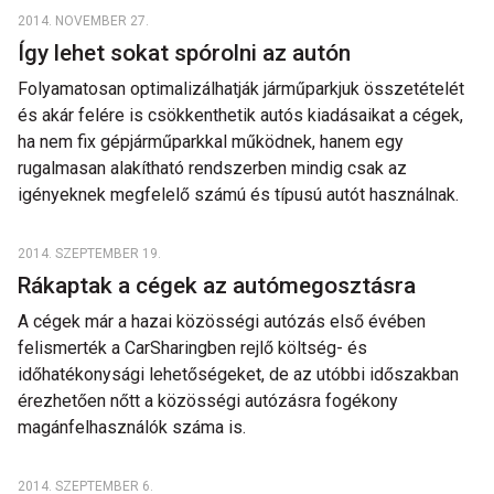
2014. NOVEMBER 27.
Így lehet sokat spórolni az autón
Folyamatosan optimalizálhatják járműparkjuk összetételét
és akár felére is csökkenthetik autós kiadásaikat a cégek,
ha nem fix gépjárműparkkal működnek, hanem egy
rugalmasan alakítható rendszerben mindig csak az
igényeknek megfelelő számú és típusú autót használnak.
2014. SZEPTEMBER 19.
Rákaptak a cégek az autómegosztásra
A cégek már a hazai közösségi autózás első évében
felismerték a CarSharingben rejlő költség- és
időhatékonysági lehetőségeket, de az utóbbi időszakban
érezhetően nőtt a közösségi autózásra fogékony
magánfelhasználók száma is.
2014. SZEPTEMBER 6.