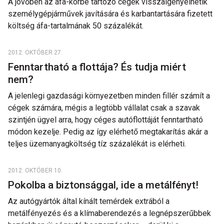
A jövőben az áfa-körbe tartozó cégek visszaigényelhetik
személygépjárművek javítására és karbantartására fizetett
költség áfa-tartalmának 50 százalékát.
2012. OKTÓBER 27.
Fenntartható a flottája? És tudja miért
nem?
A jelenlegi gazdasági környezetben minden fillér számít a
cégek számára, mégis a legtöbb vállalat csak a szavak
szintjén ügyel arra, hogy céges autóflottáját fenntartható
módon kezelje. Pedig az így elérhető megtakarítás akár a
teljes üzemanyagköltség tíz százalékát is elérheti.
2012. OKTÓBER 10.
Pokolba a biztonsággal, ide a metálfényt!
Az autógyártók által kínált temérdek extrából a
metálfényezés és a klímaberendezés a legnépszerűbbek