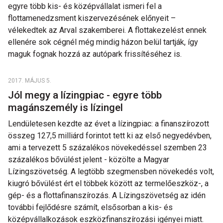
egyre több kis- és középvállalat ismeri fel a
flottamenedzsment kiszervezésének előnyeit –
vélekedtek az Arval szakemberei. A flottakezelést ennek
ellenére sok cégnél még mindig házon belül tartják, így
maguk fognak hozzá az autópark frissítéséhez is.
2017. MÁJUS 5.
Jól megy a lízingpiac - egyre több
magánszemély is lízingel
Lendületesen kezdte az évet a lízingpiac: a finanszírozott
összeg 127,5 milliárd forintot tett ki az első negyedévben,
ami a tervezett 5 százalékos növekedéssel szemben 23
százalékos bővülést jelent - közölte a Magyar
Lízingszövetség. A legtöbb szegmensben növekedés volt,
kiugró bővülést ért el többek között az termelőeszköz-, a
gép- és a flottafinanszírozás. A Lízingszövetség az idén
további fejlődésre számít, elsősorban a kis- és
középvállalkozások eszközfinanszírozási igényei miatt.