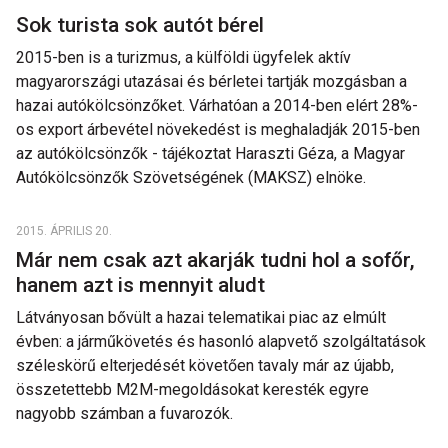
Sok turista sok autót bérel
2015-ben is a turizmus, a külföldi ügyfelek aktív
magyarországi utazásai és bérletei tartják mozgásban a
hazai autókölcsönzőket. Várhatóan a 2014-ben elért 28%-
os export árbevétel növekedést is meghaladják 2015-ben
az autókölcsönzők - tájékoztat Haraszti Géza, a Magyar
Autókölcsönzők Szövetségének (MAKSZ) elnöke.
2015. ÁPRILIS 20.
Már nem csak azt akarják tudni hol a sofőr,
hanem azt is mennyit aludt
Látványosan bővült a hazai telematikai piac az elmúlt
évben: a járműkövetés és hasonló alapvető szolgáltatások
széleskörű elterjedését követően tavaly már az újabb,
összetettebb M2M-megoldásokat keresték egyre
nagyobb számban a fuvarozók.