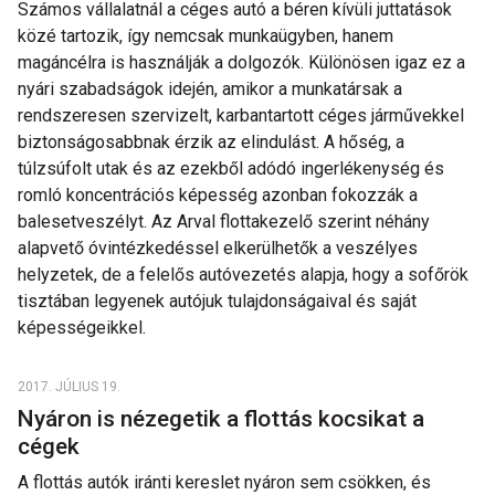
Számos vállalatnál a céges autó a béren kívüli juttatások
közé tartozik, így nemcsak munkaügyben, hanem
magáncélra is használják a dolgozók. Különösen igaz ez a
nyári szabadságok idején, amikor a munkatársak a
rendszeresen szervizelt, karbantartott céges járművekkel
biztonságosabbnak érzik az elindulást. A hőség, a
túlzsúfolt utak és az ezekből adódó ingerlékenység és
romló koncentrációs képesség azonban fokozzák a
balesetveszélyt. Az Arval flottakezelő szerint néhány
alapvető óvintézkedéssel elkerülhetők a veszélyes
helyzetek, de a felelős autóvezetés alapja, hogy a sofőrök
tisztában legyenek autójuk tulajdonságaival és saját
képességeikkel.
2017. JÚLIUS 19.
Nyáron is nézegetik a flottás kocsikat a
cégek
A flottás autók iránti kereslet nyáron sem csökken, és