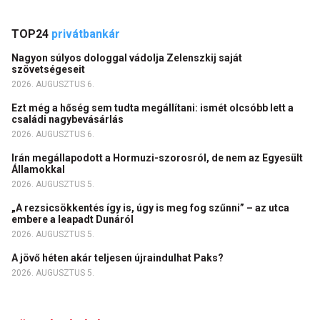
TOP24
privátbankár
Nagyon súlyos dologgal vádolja Zelenszkij saját
szövetségeseit
2026. AUGUSZTUS 6.
Ezt még a hőség sem tudta megállítani: ismét olcsóbb lett a
családi nagybevásárlás
2026. AUGUSZTUS 6.
Irán megállapodott a Hormuzi-szorosról, de nem az Egyesült
Államokkal
2026. AUGUSZTUS 5.
„A rezsicsökkentés így is, úgy is meg fog szűnni” – az utca
embere a leapadt Dunáról
2026. AUGUSZTUS 5.
A jövő héten akár teljesen újraindulhat Paks?
2026. AUGUSZTUS 5.