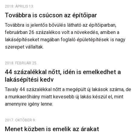
2018. ÁPRILIS 13.
Továbbra is csúcson az építőipar
Továbbra is jelentős bővülés látható az építőiparban,
februárban 26 százalékos volt a növekedés, amiben a
lakásépítéseket magában foglaló épületépítések is nagy
szerepet vállaltak.
2018. FEBRUÁR 25.
44 százalékkal nőtt, idén is emelkedhet a
lakásépítési kedv
Tavaly 44 százalékkal nőtt a megépült új lakások száma, de
a munkaerőhiány miatt kevesebb új lakás készül el, mint
amennyire igény lenne.
2017. OKTÓBER 9.
Menet közben is emelik az árakat