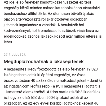
Az idei első félévben kiadott közel húszezer építési
engedély közül minden másodikat többlakásos társasházi
beruházáshoz állították ki. Az ütemesen bővülő újlakás
piacon a tervezőasztalról akár ötödével olcsóbban
juthatnak ingatlanhoz a vásárlók. A beruházók hol
kedvezménnyel, hol áremeléssel ösztönzik vásárlásra az
érdeklődőket, azonos lakások között akár milliós eltérés is
lehet.
2017. JÚLIUS 29.
Megduplázódhatnak a lakásépítések
A lakásépítési kedv fokozódott: az első félévben 19 823
lakóingatlanra adtak ki építési engedélyt, ez éves
összevetésben 40 százalékos emelkedést jelent - derül ki
az ingatlan.com legfrissebb - a KSH lakásépítési adatait is
- ismertető elemzéséből. A friss statisztikákból kiderül az
is, hogy az első félévben 5004 új lakást adtak át az
országban, ez az egy évvel korábbi adatokhoz képest 46