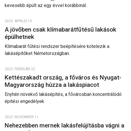
kevesebb épült az egy évvel korábbinál.
2023. ÁPRILIS 19.
A jövőben csak klímabarátfűtésű lakások
épülhetnek
Klímabarát fűtési rendszer beépítésére kötelezik a
lakásépítőket Németországban.
2023. FEBRUÁR 22.
Kettészakadt ország, a főváros és Nyugat-
Magyarország húzza a lakáspiacot
Enyhén növekvő lakásépítés, a fővárosban koncentrálódó
építési engedélyek.
2022. NOVEMBER 11.
Nehezebben mernek lakásfelújításba vágni a