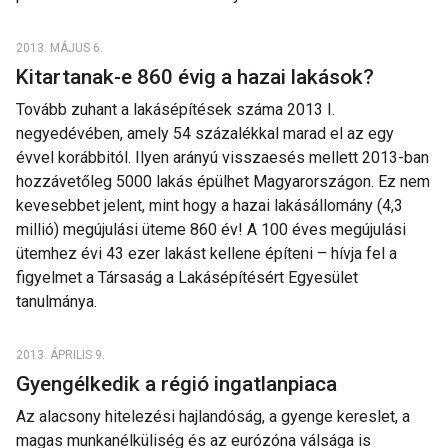
2013. MÁJUS 6.
Kitartanak-e 860 évig a hazai lakások?
Tovább zuhant a lakásépítések száma 2013 I.
negyedévében, amely 54 százalékkal marad el az egy
évvel korábbitól. Ilyen arányú visszaesés mellett 2013-ban
hozzávetőleg 5000 lakás épülhet Magyarországon. Ez nem
kevesebbet jelent, mint hogy a hazai lakásállomány (4,3
millió) megújulási üteme 860 év! A 100 éves megújulási
ütemhez évi 43 ezer lakást kellene építeni – hívja fel a
figyelmet a Társaság a Lakásépítésért Egyesület
tanulmánya.
2013. ÁPRILIS 9.
Gyengélkedik a régió ingatlanpiaca
Az alacsony hitelezési hajlandóság, a gyenge kereslet, a
magas munkanélküliség és az eurózóna válsága is