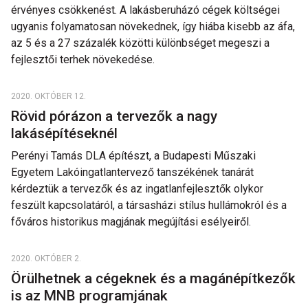
érvényes csökkenést. A lakásberuházó cégek költségei
ugyanis folyamatosan növekednek, így hiába kisebb az áfa,
az 5 és a 27 százalék közötti különbséget megeszi a
fejlesztői terhek növekedése.
2020. OKTÓBER 12.
Rövid pórázon a tervezők a nagy
lakásépítéseknél
Perényi Tamás DLA építészt, a Budapesti Műszaki
Egyetem Lakóingatlantervező tanszékének tanárát
kérdeztük a tervezők és az ingatlanfejlesztők olykor
feszült kapcsolatáról, a társasházi stílus hullámokról és a
főváros historikus magjának megújítási esélyeiről.
2020. OKTÓBER 2.
Örülhetnek a cégeknek és a magánépítkezők
is az MNB programjának