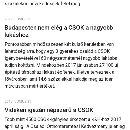
százalékos növekedésnek felel meg.
2017. JÚNIUS 28.
Budapesten nem elég a CSOK a nagyobb
lakáshoz
Pontosabban mindösszesen két külső kerületben van
lehetőség arra, hogy egy 3 gyerekes család a CSOK
igénybevételével 60 négyzetméternél nagyobb lakásba
tudjon költözni. Mindeközben 2017 júniusában 27 100 új
építésű társasházi lakást építenek, illetve terveznek a
fővárosban, ami 14,6 százalékkal haladja meg az idén
márciusban mért értéket.
2017. JÚNIUS 21.
Vidéken igazán népszerű a CSOK
Több mint 4500 CSOK-igénylés érkezett a K&H-hoz 2017
áprilisáig. A Családi Otthonteremtési Kedvezmény jelenleg