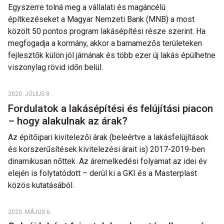
Egyszerre tolná meg a vállalati és magáncélú
építkezéseket a Magyar Nemzeti Bank (MNB) a most
közölt 50 pontos program lakásépítési része szerint. Ha
megfogadja a kormány, akkor a barnamezős területeken
fejlesztők külön jól járnának és több ezer új lakás épülhetne
viszonylag rövid időn belül.
2020. JÚLIUS 8.
Fordulatok a lakásépítési és felújítási piacon
– hogy alakulnak az árak?
Az építőipari kivitelezői árak (beleértve a lakásfelújítások
és korszerűsítések kivitelezési árait is) 2017-2019-ben
dinamikusan nőttek. Az áremelkedési folyamat az idei év
elején is folytatódott – derül ki a GKI és a Masterplast
közös kutatásából.
2020. MÁJUS 6.