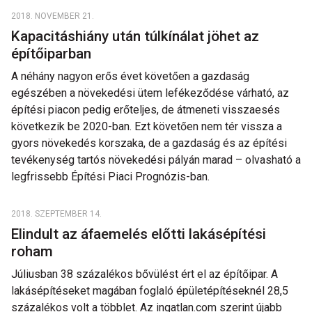
2018. NOVEMBER 21.
Kapacitáshiány után túlkínálat jöhet az
építőiparban
A néhány nagyon erős évet követően a gazdaság
egészében a növekedési ütem lefékeződése várható, az
építési piacon pedig erőteljes, de átmeneti visszaesés
következik be 2020-ban. Ezt követően nem tér vissza a
gyors növekedés korszaka, de a gazdaság és az építési
tevékenység tartós növekedési pályán marad – olvasható a
legfrissebb Építési Piaci Prognózis-ban.
2018. SZEPTEMBER 14.
Elindult az áfaemelés előtti lakásépítési
roham
Júliusban 38 százalékos bővülést ért el az építőipar. A
lakásépítéseket magában foglaló épületépítéseknél 28,5
százalékos volt a többlet. Az ingatlan.com szerint újabb