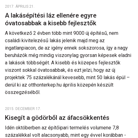
2017. ÁPRILIS 21.
A lakásépítési láz ellenére egyre
óvatosabbak a kisebb fejlesztők
A következő 2 évben több mint 9000 új építésű, nem
családi kivitelezésű lakás jelenik majd meg az
ingatlanpiacon, de az igény ennek sokszorosa, így a nagy
beruházók még mindig viszonylag gyorsan képesek eladni
a lakások többségét. A kisebb és közepes fejlesztők
viszont sokkal óvatosabbak, és ezt jelzi, hogy az új
projektek 75 százalékánál kevesebb, mint 50 lakás épül –
derül ki az otthonterkep.hu április közepén készült
összegzéséből.
2015. DECEMBER 17.
Kisegít a gödörből az áfacsökkentés
Idén októberben az építőipari termelés volumene 7,8
százalékkal volt alacsonyabb, mint egy évvel korábban -