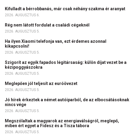
Kifulladt a bérrobbanás, már csak néhány szakma ér aranyat
2026. AUGUSZTUS 6.
Rég nem látott fordulat a családi cégeknél
2026. AUGUSZTUS 5.
Ha ilyen Xiaomi telefonja van, ezt érdemes azonnal
kikapcsolni!
2026. AUGUSZTUS 5.
Szigorít az egyik fapados légitársaság: külön díjat vezet be a
kézipoggyászokra
2026. AUGUSZTUS 5.
Meglepően jól teljesít az euróövezet
2026. AUGUSZTUS 5.
Jó hírek érkeztek a német autóiparból, de az elbocsátásoknak
nincs vége
2026. AUGUSZTUS 5.
Megszólaltak a magyarok az energiaválságról, meglepő,
miben ért egyet a Fidesz és a Tisza tábora
2026. AUGUSZTUS 5.