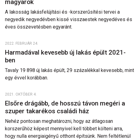
magyarok
A lakosság lakásfelújítási és -korszerűsítési tervei a
negyedik negyedévben kissé visszaestek negyedéves és
éves összevetésben egyaránt.
2022. FEBRUÁR 24.
Harmadával kevesebb új lakás épült 2021-
ben
Tavaly 19 898 új lakás épült, 29 százalékkal kevesebb, mint
egy évvel korábban.
2021. OKTÓBER 4.
Elsőre drágább, de hosszú távon megéri a
szuper takarékos családi ház
Nehéz pontosan meghatározni, hogy az átlagosan
korszerűhöz képest mennyivel kell többet költeni arra,
hogy nulla energiaigényű otthont építsünk. Nem feltétlenül