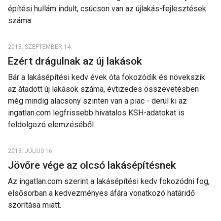
építési hullám indult, csúcson van az újlakás-fejlesztések
száma.
2018. SZEPTEMBER 14.
Ezért drágulnak az új lakások
Bár a lakásépítési kedv évek óta fokozódik és növekszik
az átadott új lakások száma, évtizedes összevetésben
még mindig alacsony szinten van a piac - derül ki az
ingatlan.com legfrissebb hivatalos KSH-adatokat is
feldolgozó elemzéséből.
2018. JÚLIUS 16.
Jövőre vége az olcsó lakásépítésnek
Az ingatlan.com szerint a lakásépítési kedv fokozódni fog,
elsősorban a kedvezményes áfára vonatkozó határidő
szorítása miatt.