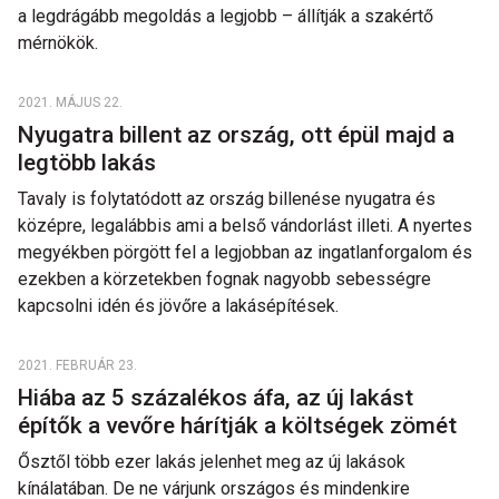
a legdrágább megoldás a legjobb – állítják a szakértő
mérnökök.
2021. MÁJUS 22.
Nyugatra billent az ország, ott épül majd a
legtöbb lakás
Tavaly is folytatódott az ország billenése nyugatra és
középre, legalábbis ami a belső vándorlást illeti. A nyertes
megyékben pörgött fel a legjobban az ingatlanforgalom és
ezekben a körzetekben fognak nagyobb sebességre
kapcsolni idén és jövőre a lakásépítések.
2021. FEBRUÁR 23.
Hiába az 5 százalékos áfa, az új lakást
építők a vevőre hárítják a költségek zömét
Ősztől több ezer lakás jelenhet meg az új lakások
kínálatában. De ne várjunk országos és mindenkire