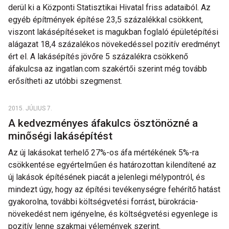
derül ki a Központi Statisztikai Hivatal friss adataiból. Az
egyéb építmények építése 23,5 százalékkal csökkent,
viszont lakásépítéseket is magukban foglaló épületépítési
alágazat 18,4 százalékos növekedéssel pozitív eredményt
ért el. A lakásépítés jövőre 5 százalékra csökkenő
áfakulcsa az ingatlan.com szakértői szerint még tovább
erősítheti az utóbbi szegmenst.
2015. JÚLIUS 7.
A kedvezményes áfakulcs ösztönözné a
minőségi lakásépítést
Az új lakásokat terhelő 27%-os áfa mértékének 5%-ra
csökkentése egyértelműen és határozottan kilendítené az
új lakások építésének piacát a jelenlegi mélypontról, és
mindezt úgy, hogy az építési tevékenységre fehérítő hatást
gyakorolna, további költségvetési forrást, bürokrácia-
növekedést nem igényelne, és költségvetési egyenlege is
pozitív lenne szakmai vélemények szerint.