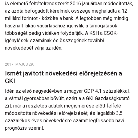
is elérhető feltételrendszerét 2016 januárban módosították,
az azóta befogadott kérelmek összege meghaladta a 12
milliárd forintot - közölte a bank. A legtöbben még mindig
használt lakás vásárlásához igénylik, a támogatások
többségét pedig vidéken folyósítják. A K&H a CSOK-
igénylések számának és összegének további
növekedését várja az idén.
2017. MÁJUS 29.
Ismét javított növekedési előrejelzésén a
GKI
Idén az első negyedévben a magyar GDP 4,1 százalékkal,
a vártnál gyorsabban bővült, ezért a a GKI Gazdaságkutató
Zrt. már a részletes adatok megismerése előtt felfelé
módosította növekedési előrejelzését, és legalább 3,5
százalékos éves növekedésre számít legfrissebb havi
prognózis szerint.