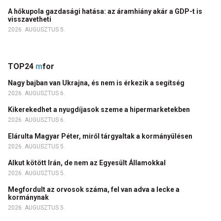
A hőkupola gazdasági hatása: az áramhiány akár a GDP-t is
visszavetheti
2026. AUGUSZTUS 5.
TOP24
m
for
Nagy bajban van Ukrajna, és nem is érkezik a segítség
2026. AUGUSZTUS 6.
Kikerekedhet a nyugdíjasok szeme a hipermarketekben
2026. AUGUSZTUS 6.
Elárulta Magyar Péter, miről tárgyaltak a kormányülésen
2026. AUGUSZTUS 5.
Alkut kötött Irán, de nem az Egyesült Államokkal
2026. AUGUSZTUS 5.
Megfordult az orvosok száma, fel van adva a lecke a
kormánynak
2026. AUGUSZTUS 5.