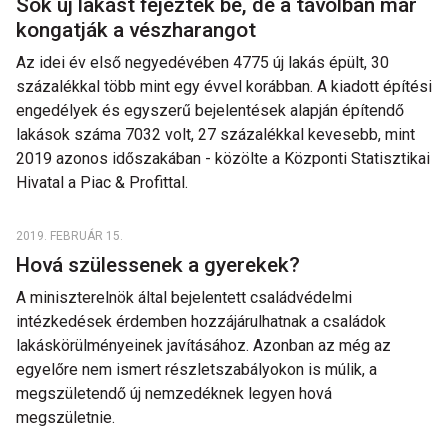
Sok új lakást fejeztek be, de a távolban már
kongatják a vészharangot
Az idei év első negyedévében 4775 új lakás épült, 30
százalékkal több mint egy évvel korábban. A kiadott építési
engedélyek és egyszerű bejelentések alapján építendő
lakások száma 7032 volt, 27 százalékkal kevesebb, mint
2019 azonos időszakában - közölte a Központi Statisztikai
Hivatal a Piac & Profittal.
2019. FEBRUÁR 15.
Hová szülessenek a gyerekek?
A miniszterelnök által bejelentett családvédelmi
intézkedések érdemben hozzájárulhatnak a családok
lakáskörülményeinek javításához. Azonban az még az
egyelőre nem ismert részletszabályokon is múlik, a
megszületendő új nemzedéknek legyen hová
megszületnie.