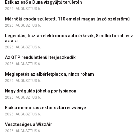
Esik az eső a Duna vízgyűjtő területén
2026. AUGUSZTUS 6.
Mérnöki csoda született, 110 emelet magas úszó szélerőmű
2026. AUGUSZTUS 6.
Legendás, tisztán elektromos autó érkezik, 8 millió forint lesz
az ára
2026. AUGUSZTUS 6.
Az OTP rendületlenül terjeszkedik
2026. AUGUSZTUS 6.
Meglepetés az albérletpiacon, nincs roham
2026. AUGUSZTUS 6.
Nagy drágulás jöhet a pontypiacon
2026. AUGUSZTUS 6.
Esik a memóriaszektor sztárrészvénye
2026. AUGUSZTUS 6.
Veszteséges a WizzAir
2026. AUGUSZTUS 6.