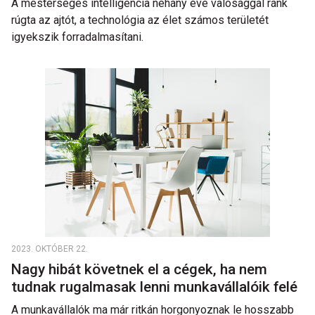
A mesterséges intelligencia néhány éve valósággal ránk
rúgta az ajtót, a technológia az élet számos területét
igyekszik forradalmasítani.
2023. OKTÓBER 22.
Nagy hibát követnek el a cégek, ha nem
tudnak rugalmasak lenni munkavállalóik felé
A munkavállalók ma már ritkán horgonyoznak le hosszabb