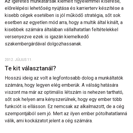
Az ígéretes munkatársak kiemelt figyelemmel kísérése,
előrelépési lehetőség nyújtása és karrierterv készítése a
kisebb cégek esetében is jól működő stratégia, sőt sok
esetben az egyetlen mód arra, hogy a multik által kínált, a
kisebbek számára általában vállalhatatlan feltételekkel
versenyezve ezek is igazán kiemelkedő
szakembergárdával dolgozhassanak.
2012. JÚLIUS 11.
Te kit választanál?
Hosszú ideig az volt a legfontosabb dolog a munkáltatók
számára, hogy legyen elég emberük. A válság hatására
viszont ma már az optimális létszám is nehezen tartható,
sőt sok helyen arra kényszerülnek, hogy egy ember több
funkciót is ellásson. Ez nemcsak az alkalmazott, de a cég
szempontjából sem jó. Mert az ilyen ember pótolhatatlanná
válik, ami kockázatot jelent a cég számára.