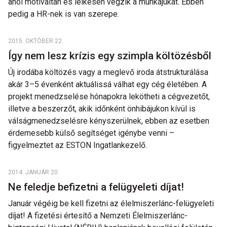
ahol motiváltan és lelkesen végzik a munkájukat. Ebben
pedig a HR-nek is van szerepe.
2015. OKTÓBER 22.
Így nem lesz krízis egy szimpla költözésből
Új irodába költözés vagy a meglevő iroda átstrukturálása
akár 3–5 évenként aktuálissá válhat egy cég életében. A
projekt menedzselése hónapokra lekötheti a cégvezetőt,
illetve a beszerzőt, akik időnként önhibájukon kívül is
válságmenedzselésre kényszerülnek, ebben az esetben
érdemesebb külső segítséget igénybe venni –
figyelmeztet az ESTON Ingatlankezelő.
2014. JANUÁR 20.
Ne feledje befizetni a felügyeleti díjat!
Január végéig be kell fizetni az élelmiszerlánc-felügyeleti
díjat! A fizetési értesítő a Nemzeti Élelmiszerlánc-