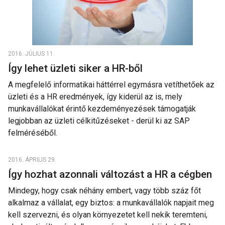
2016. JÚLIUS 11.
Így lehet üzleti siker a HR-ből
A megfelelő informatikai háttérrel egymásra vetíthetőek az
üzleti és a HR eredmények, így kiderül az is, mely
munkavállalókat érintő kezdeményezések támogatják
legjobban az üzleti célkitűzéseket - derül ki az SAP
felméréséből.
2016. ÁPRILIS 29.
Így hozhat azonnali változást a HR a cégben
Mindegy, hogy csak néhány embert, vagy több száz főt
alkalmaz a vállalat, egy biztos: a munkavállalók napjait meg
kell szervezni, és olyan környezetet kell nekik teremteni,