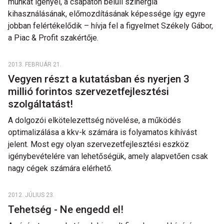
munkát igényel, a csapaton belüli szinergia
kihasználásának, előmozdításának képessége így egyre
jobban felértékelődik – hívja fel a figyelmet Székely Gábor,
a Piac & Profit szakértője.
2013. FEBRUÁR 21.
Vegyen részt a kutatásban és nyerjen 3
millió forintos szervezetfejlesztési
szolgáltatást!
A dolgozói elkötelezettség növelése, a működés
optimalizálása a kkv-k számára is folyamatos kihívást
jelent. Most egy olyan szervezetfejlesztési eszköz
igénybevételére van lehetőségük, amely alapvetően csak
nagy cégek számára elérhető.
2012. JÚLIUS 23.
Tehetség - Ne engedd el!