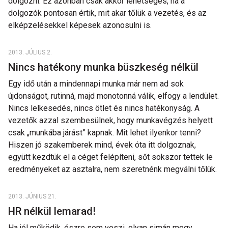
dolgozni. Ez azonban csak akkor lehetséges, ha a
dolgozók pontosan értik, mit akar tőlük a vezetés, és az
elképzelésekkel képesek azonosulni is.
2013. JÚLIUS 2.
Nincs hatékony munka büszkeség nélkül
Egy idő után a mindennapi munka már nem ad sok
újdonságot, rutinná, majd monotonná válik, elfogy a lendület.
Nincs lelkesedés, nincs ötlet és nincs hatékonyság. A
vezetők azzal szembesülnek, hogy munkavégzés helyett
csak „munkába járást” kapnak. Mit lehet ilyenkor tenni?
Hiszen jó szakemberek mind, évek óta itt dolgoznak,
együtt kezdtük el a céget felépíteni, sőt sokszor tettek le
eredményeket az asztalra, nem szeretnénk megválni tőlük.
2013. JÚNIUS 21.
HR nélkül lemarad!
Ha jól működik, észre sem veszi, olyan simán megy