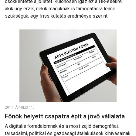
csökkentette a jóllétet. Különösen igaz ez a HR-esekre,
akik úgy érzik, nekik maguknak is támogatásra lenne
szükségük, egy friss kutatás eredménye szerint.
2017. ÁPRILIS 11.
Főnök helyett csapatra épít a jövő vállalata
A digitális forradalomnak és a most zajló demográfiai,
társadalmi, politikai és gazdasági átalakulások kihívásainak