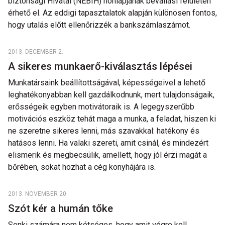
biztonsági Hivatal (NÉBIH) honlapjának bevallási felületén
érhető el. Az eddigi tapasztalatok alapján különösen fontos,
hogy utalás előtt ellenőrizzék a bankszámlaszámot.
2013. DECEMBER 2.
A sikeres munkaerő-kiválasztás lépései
Munkatársaink beállítottságával, képességeivel a lehető
leghatékonyabban kell gazdálkodnunk, mert tulajdonságaik,
erősségeik egyben motivátoraik is. A legegyszerűbb
motivációs eszköz tehát maga a munka, a feladat, hiszen ki
ne szeretne sikeres lenni, más szavakkal: hatékony és
hatásos lenni. Ha valaki szereti, amit csinál, és mindezért
elismerik és megbecsülik, amellett, hogy jól érzi magát a
bőrében, sokat hozhat a cég konyhájára is.
2013. NOVEMBER 20.
Szót kér a humán tőke
Senki számára nem kétséges, hogy amit végre kell