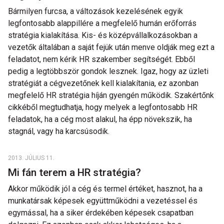
Bármilyen furcsa, a változások kezelésének egyik
legfontosabb alappillére a megfelelő humán erőforrás
stratégia kialakítása. Kis- és középvállalkozásokban a
vezetők általában a saját fejük után menve oldják meg ezt a
feladatot, nem kérik HR szakember segítségét. Ebből
pedig a legtöbbször gondok lesznek. Igaz, hogy az üzleti
stratégiát a cégvezetőnek kell kialakítania, ez azonban
megfelelő HR stratégia híján gyengén működik. Szakértőnk
cikkéből megtudhatja, hogy melyek a legfontosabb HR
feladatok, ha a cég most alakul, ha épp növekszik, ha
stagnál, vagy ha karcsúsodik.
2013. JÚLIUS 11.
Mi fán terem a HR stratégia?
Akkor működik jól a cég és termel értéket, hasznot, ha a
munkatársak képesek együttműködni a vezetéssel és
egymással, ha a siker érdekében képesek csapatban