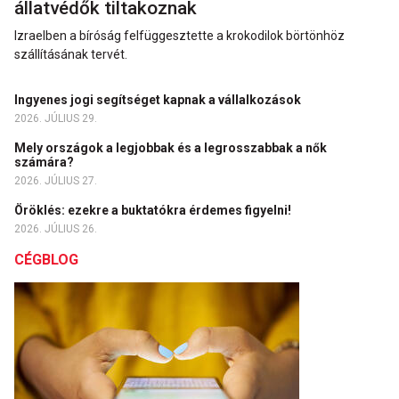
állatvédők tiltakoznak
Izraelben a bíróság felfüggesztette a krokodilok börtönhöz
szállításának tervét.
Ingyenes jogi segítséget kapnak a vállalkozások
2026. JÚLIUS 29.
Mely országok a legjobbak és a legrosszabbak a nők
számára?
2026. JÚLIUS 27.
Öröklés: ezekre a buktatókra érdemes figyelni!
2026. JÚLIUS 26.
CÉGBLOG