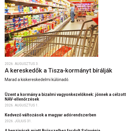
2026. AUGUSZTUS 3.
A kereskedők a Tisza-kormányt bírálják
Marad a kiskereskedelmi különadó.
Üzent a kormány a bizalmi vagyonkezelőknek: jönnek a célzott
NAV-ellenőrzések
2026. AUGUSZTUS 1.
Kedvező változások a magyar adórendszerben
2026. JÚLIUS 31.
A benzinárak miatt Brüsszelhez fordult Szlovénia