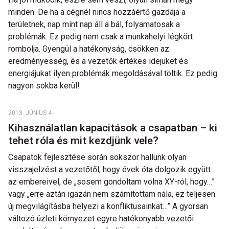
minden. De ha a cégnél nincs hozzáértő gazdája a
területnek, nap mint nap áll a bál, folyamatosak a
problémák. Ez pedig nem csak a munkahelyi légkört
rombolja. Gyengül a hatékonyság, csökken az
eredményesség, és a vezetők értékes idejüket és
energiájukat ilyen problémák megoldásával töltik. Ez pedig
nagyon sokba kerül!
2013. JÚNIUS 4.
Kihasználatlan kapacitások a csapatban – ki
tehet róla és mit kezdjünk vele?
Csapatok fejlesztése során sokszor hallunk olyan
visszajelzést a vezetőtől, hogy évek óta dolgozik együtt
az embereivel, de „sosem gondoltam volna XY-ról, hogy…”
vagy „erre aztán igazán nem számítottam nála, ez teljesen
új megvilágításba helyezi a konfliktusainkat…” A gyorsan
változó üzleti környezet egyre hatékonyabb vezetői