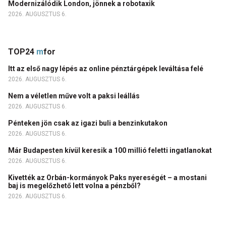
Modernizálódik London, jönnek a robotaxik
2026. AUGUSZTUS 6.
TOP24
m
for
Itt az első nagy lépés az online pénztárgépek leváltása felé
2026. AUGUSZTUS 6.
Nem a véletlen műve volt a paksi leállás
2026. AUGUSZTUS 6.
Pénteken jön csak az igazi buli a benzinkutakon
2026. AUGUSZTUS 6.
Már Budapesten kívül keresik a 100 millió feletti ingatlanokat
2026. AUGUSZTUS 6.
Kivették az Orbán-kormányok Paks nyereségét – a mostani
baj is megelőzhető lett volna a pénzből?
2026. AUGUSZTUS 6.