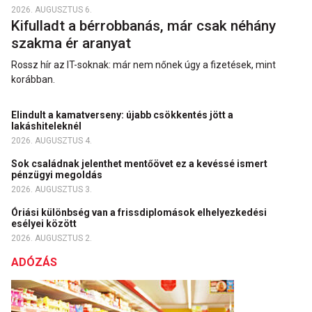
2026. AUGUSZTUS 6.
Kifulladt a bérrobbanás, már csak néhány
szakma ér aranyat
Rossz hír az IT-soknak: már nem nőnek úgy a fizetések, mint
korábban.
Elindult a kamatverseny: újabb csökkentés jött a
lakáshiteleknél
2026. AUGUSZTUS 4.
Sok családnak jelenthet mentőövet ez a kevéssé ismert
pénzügyi megoldás
2026. AUGUSZTUS 3.
Óriási különbség van a frissdiplomások elhelyezkedési
esélyei között
2026. AUGUSZTUS 2.
ADÓZÁS