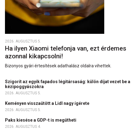
2026. AUGUSZTUS 5.
Ha ilyen Xiaomi telefonja van, ezt érdemes
azonnal kikapcsolni!
Bizonyos gyári értesítések adathalász oldalra vihettek.
Szigorít az egyik fapados légitársaság: külön díjat vezet be a
kézipoggyászokra
2026. AUGUSZTUS 5.
Keményen visszaütött a Lidl nagy ígérete
2026. AUGUSZTUS 5.
Paks kiesése a GDP-t is megütheti
2026. AUGUSZTUS 4.