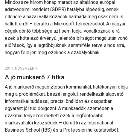
Mindössze három hónap maradt az általános európai
adatvédelmi rendelet (GDPR) hatályba lépéséig, ennek
ellenére a hazai vállalkozások harmada még csak nem is
hallott erről – derül ki a Microsoft felméréséből. A magyar
cégek döntő többsége azt sem tudja, vonatkoznak-e rá
ezek a kötelező érvényű, jelentős bírságot maga után vonó
előírások, így a legtöbbjüknek semmiféle terve sincs arra,
hogyan feleljen meg ezeknek a szabályoknak.
2017. NOVEMBER 1.
A jó munkaerő 7 titka
A jó munkaerő magabiztosan kommunikál, hatékonyan oldja
meg a problémákat, beszél angolul, rendelkezik alapvető
informatikai tudással, precíz, önállóan és csapatban
egyaránt jól tud dolgozni. A munkaadók szemében a
szakmai tényezők mellett ezek a legfontosabb
munkavállalói készségek – derült ki az International
Business School (IBS) és a Profession.hu kutatásából.