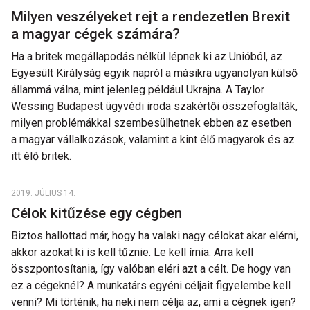
Milyen veszélyeket rejt a rendezetlen Brexit
a magyar cégek számára?
Ha a britek megállapodás nélkül lépnek ki az Unióból, az
Egyesült Királyság egyik napról a másikra ugyanolyan külső
állammá válna, mint jelenleg például Ukrajna. A Taylor
Wessing Budapest ügyvédi iroda szakértői összefoglalták,
milyen problémákkal szembesülhetnek ebben az esetben
a magyar vállalkozások, valamint a kint élő magyarok és az
itt élő britek.
2019. JÚLIUS 14.
Célok kitűzése egy cégben
Biztos hallottad már, hogy ha valaki nagy célokat akar elérni,
akkor azokat ki is kell tűznie. Le kell írnia. Arra kell
összpontosítania, így valóban eléri azt a célt. De hogy van
ez a cégeknél? A munkatárs egyéni céljait figyelembe kell
venni? Mi történik, ha neki nem célja az, ami a cégnek igen?