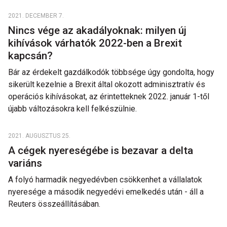
2021. DECEMBER 7.
Nincs vége az akadályoknak: milyen új
kihívások várhatók 2022-ben a Brexit
kapcsán?
Bár az érdekelt gazdálkodók többsége úgy gondolta, hogy
sikerült kezelnie a Brexit által okozott adminisztratív és
operációs kihívásokat, az érintetteknek 2022. január 1-től
újabb változásokra kell felkészülnie.
2021. AUGUSZTUS 25.
A cégek nyereségébe is bezavar a delta
variáns
A folyó harmadik negyedévben csökkenhet a vállalatok
nyeresége a második negyedévi emelkedés után - áll a
Reuters összeállításában.