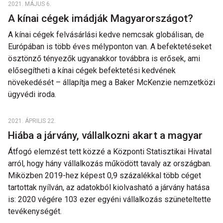
2021. MÁJUS 6.
A kínai cégek imádják Magyarországot?
A kínai cégek felvásárlási kedve nemcsak globálisan, de
Európában is több éves mélyponton van. A befektetéseket
ösztönző tényezők ugyanakkor továbbra is erősek, ami
elősegítheti a kínai cégek befektetési kedvének
növekedését – állapítja meg a Baker McKenzie nemzetközi
ügyvédi iroda.
2021. ÁPRILIS 22.
Hiába a járvány, vállalkozni akart a magyar
Átfogó elemzést tett közzé a Központi Statisztikai Hivatal
arról, hogy hány vállalkozás működött tavaly az országban.
Miközben 2019-hez képest 0,9 százalékkal több céget
tartottak nyílván, az adatokból kiolvasható a járvány hatása
is: 2020 végére 103 ezer egyéni vállalkozás szüneteltette
tevékenységét.