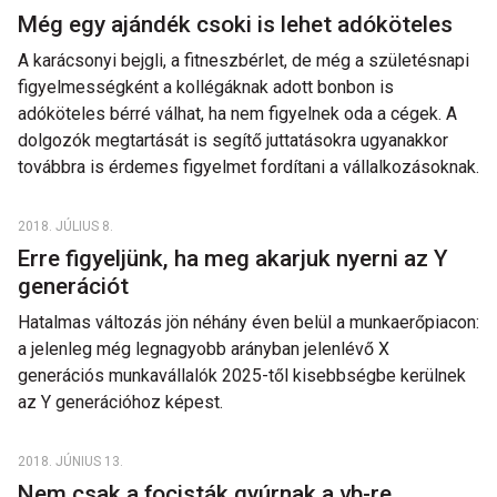
Még egy ajándék csoki is lehet adóköteles
A karácsonyi bejgli, a fitneszbérlet, de még a születésnapi
figyelmességként a kollégáknak adott bonbon is
adóköteles bérré válhat, ha nem figyelnek oda a cégek. A
dolgozók megtartását is segítő juttatásokra ugyanakkor
továbbra is érdemes figyelmet fordítani a vállalkozásoknak.
2018. JÚLIUS 8.
Erre figyeljünk, ha meg akarjuk nyerni az Y
generációt
Hatalmas változás jön néhány éven belül a munkaerőpiacon:
a jelenleg még legnagyobb arányban jelenlévő X
generációs munkavállalók 2025-től kisebbségbe kerülnek
az Y generációhoz képest.
2018. JÚNIUS 13.
Nem csak a focisták gyúrnak a vb-re