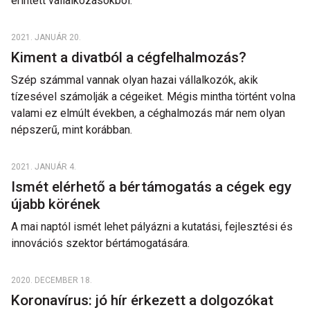
érintett vállalkozásokból.
2021. JANUÁR 20.
Kiment a divatból a cégfelhalmozás?
Szép számmal vannak olyan hazai vállalkozók, akik
tízesével számolják a cégeiket. Mégis mintha történt volna
valami ez elmúlt években, a céghalmozás már nem olyan
népszerű, mint korábban.
2021. JANUÁR 4.
Ismét elérhető a bértámogatás a cégek egy
újabb körének
A mai naptól ismét lehet pályázni a kutatási, fejlesztési és
innovációs szektor bértámogatására.
2020. DECEMBER 18.
Koronavírus: jó hír érkezett a dolgozókat