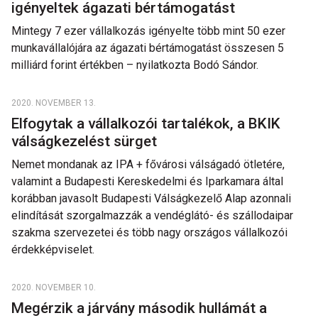
igényeltek ágazati bértámogatást
Mintegy 7 ezer vállalkozás igényelte több mint 50 ezer
munkavállalójára az ágazati bértámogatást összesen 5
milliárd forint értékben – nyilatkozta Bodó Sándor.
2020. NOVEMBER 13.
Elfogytak a vállalkozói tartalékok, a BKIK
válságkezelést sürget
Nemet mondanak az IPA + fővárosi válságadó ötletére,
valamint a Budapesti Kereskedelmi és Iparkamara által
korábban javasolt Budapesti Válságkezelő Alap azonnali
elindítását szorgalmazzák a vendéglátó- és szállodaipar
szakma szervezetei és több nagy országos vállalkozói
érdekképviselet.
2020. NOVEMBER 10.
Megérzik a járvány második hullámát a