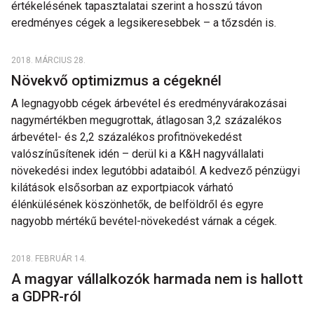
értékelésének tapasztalatai szerint a hosszú távon
eredményes cégek a legsikeresebbek – a tőzsdén is.
2018. MÁRCIUS 28.
Növekvő optimizmus a cégeknél
A legnagyobb cégek árbevétel és eredményvárakozásai
nagymértékben megugrottak, átlagosan 3,2 százalékos
árbevétel- és 2,2 százalékos profitnövekedést
valószínűsítenek idén – derül ki a K&H nagyvállalati
növekedési index legutóbbi adataiból. A kedvező pénzügyi
kilátások elsősorban az exportpiacok várható
élénkülésének köszönhetők, de belföldről és egyre
nagyobb mértékű bevétel-növekedést várnak a cégek.
2018. FEBRUÁR 14.
A magyar vállalkozók harmada nem is hallott
a GDPR-ról