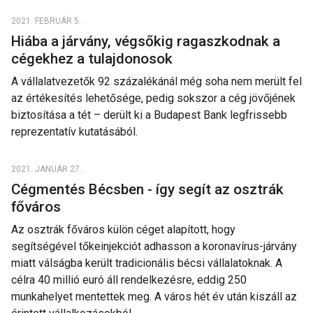
2021. FEBRUÁR 5.
Hiába a járvány, végsőkig ragaszkodnak a
cégekhez a tulajdonosok
A vállalatvezetők 92 százalékánál még soha nem merült fel
az értékesítés lehetősége, pedig sokszor a cég jövőjének
biztosítása a tét – derült ki a Budapest Bank legfrissebb
reprezentatív kutatásából.
2021. JANUÁR 27.
Cégmentés Bécsben - így segít az osztrák
főváros
Az osztrák főváros külön céget alapított, hogy
segítségével tőkeinjekciót adhasson a koronavírus-járvány
miatt válságba került tradicionális bécsi vállalatoknak. A
célra 40 millió euró áll rendelkezésre, eddig 250
munkahelyet mentettek meg. A város hét év után kiszáll az