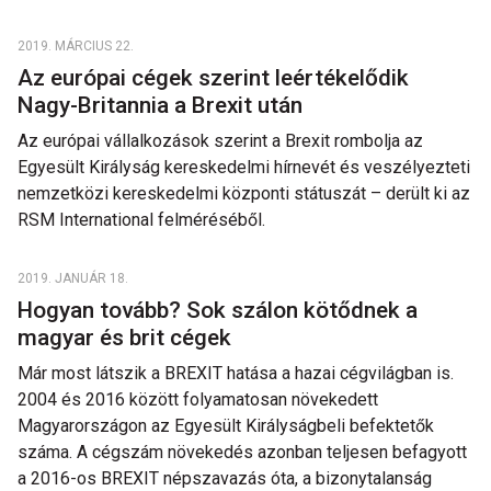
2019. MÁRCIUS 22.
Az európai cégek szerint leértékelődik
Nagy-Britannia a Brexit után
Az európai vállalkozások szerint a Brexit rombolja az
Egyesült Királyság kereskedelmi hírnevét és veszélyezteti
nemzetközi kereskedelmi központi státuszát – derült ki az
RSM International felméréséből.
2019. JANUÁR 18.
Hogyan tovább? Sok szálon kötődnek a
magyar és brit cégek
Már most látszik a BREXIT hatása a hazai cégvilágban is.
2004 és 2016 között folyamatosan növekedett
Magyarországon az Egyesült Királyságbeli befektetők
száma. A cégszám növekedés azonban teljesen befagyott
a 2016-os BREXIT népszavazás óta, a bizonytalanság