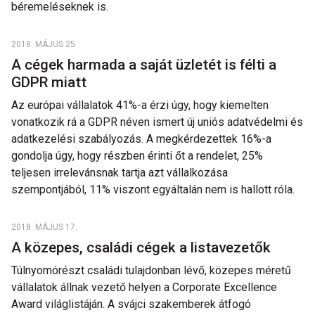
béremeléseknek is.
2018. MÁJUS 25.
A cégek harmada a saját üzletét is félti a
GDPR miatt
Az európai vállalatok 41%-a érzi úgy, hogy kiemelten
vonatkozik rá a GDPR néven ismert új uniós adatvédelmi és
adatkezelési szabályozás. A megkérdezettek 16%-a
gondolja úgy, hogy részben érinti őt a rendelet, 25%
teljesen irrelevánsnak tartja azt vállalkozása
szempontjából, 11% viszont egyáltalán nem is hallott róla.
2018. MÁJUS 17.
A közepes, családi cégek a listavezetők
Túlnyomórészt családi tulajdonban lévő, közepes méretű
vállalatok állnak vezető helyen a Corporate Excellence
Award világlistáján. A svájci szakemberek átfogó