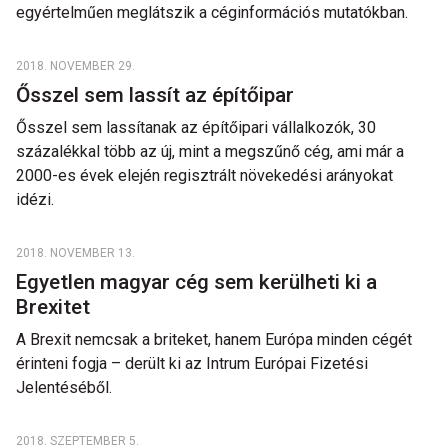
egyértelműen meglátszik a céginformációs mutatókban.
2018. NOVEMBER 29.
Ősszel sem lassít az építőipar
Ősszel sem lassítanak az építőipari vállalkozók, 30
százalékkal több az új, mint a megszűnő cég, ami már a
2000-es évek elején regisztrált növekedési arányokat
idézi.
2018. NOVEMBER 13.
Egyetlen magyar cég sem kerülheti ki a
Brexitet
A Brexit nemcsak a briteket, hanem Európa minden cégét
érinteni fogja – derült ki az Intrum Európai Fizetési
Jelentéséből.
2018. SZEPTEMBER 5.