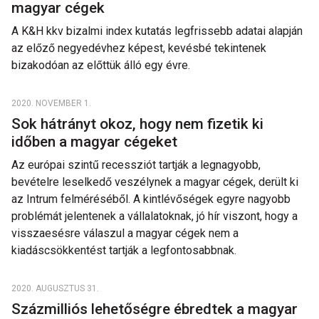
magyar cégek
A K&H kkv bizalmi index kutatás legfrissebb adatai alapján
az előző negyedévhez képest, kevésbé tekintenek
bizakodóan az előttük álló egy évre.
2020. NOVEMBER 1.
Sok hátrányt okoz, hogy nem fizetik ki
időben a magyar cégeket
Az európai szintű recessziót tartják a legnagyobb,
bevételre leselkedő veszélynek a magyar cégek, derült ki
az Intrum felméréséből. A kintlévőségek egyre nagyobb
problémát jelentenek a vállalatoknak, jó hír viszont, hogy a
visszaesésre válaszul a magyar cégek nem a
kiadáscsökkentést tartják a legfontosabbnak.
2020. AUGUSZTUS 31.
Százmilliós lehetőségre ébredtek a magyar