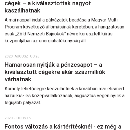
cégek – a kiválasztottak nagyot
kaszálhatnak
A mai nappal indul a pályázatok beadása a Magyar Multi
Program következő állomásának keretében, a hangzatosan
csak „Zöld Nemzeti Bajnokok” névre keresztelt kiírás
központjában az energiahatékonyság áll.
2020. AUGUSZTUS 25.
Hamarosan nyitják a pénzcsapot – a
kiválasztott cégekre akár százmilliók
várhatnak
Komoly lehetőségre készülhetnek a korábban már elismert
hazai kis- és középvállalkozások, augusztus végén nyílik a
legújabb pályázat.
2020. JÚLIUS 15.
Fontos változás a kártérítésknél - ez még a