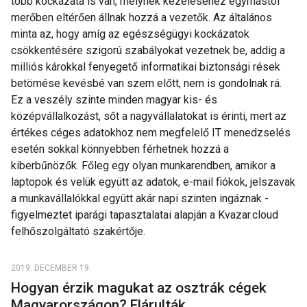
több kockázata is van, melynek kezeléséhez egymástól
merőben eltérően állnak hozzá a vezetők. Az általános
minta az, hogy amíg az egészségügyi kockázatok
csökkentésére szigorú szabályokat vezetnek be, addig a
milliós károkkal fenyegető informatikai biztonsági rések
betömése kevésbé van szem előtt, nem is gondolnak rá.
Ez a veszély szinte minden magyar kis- és
középvállalkozást, sőt a nagyvállalatokat is érinti, mert az
értékes céges adatokhoz nem megfelelő IT menedzselés
esetén sokkal könnyebben férhetnek hozzá a
kiberbűnözők. Főleg egy olyan munkarendben, amikor a
laptopok és velük együtt az adatok, e-mail fiókok, jelszavak
a munkavállalókkal együtt akár napi szinten ingáznak -
figyelmeztet iparági tapasztalatai alapján a Kvazar.cloud
felhőszolgáltató szakértője.
2019. DECEMBER 19.
Hogyan érzik magukat az osztrák cégek
Magyarországon? Elárulták