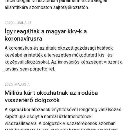
Technológiai Minisztérium parlamenti és stratégiai
államtitkára szombaton sajtótájékoztatón.
2020. JÚNIUS 18.
Így reagáltak a magyar kkv-k a
koronavírusra
A koronavírus és az általa okozott gazdasági hatások
kevésbé érintették a tervezetten működtetett kis- és
középvállalkozásokat. Az innovációs készséget viszont a
járvány sem pörgette fel.
2020. MÁJUS 7.
Milliós kárt okozhatnak az irodába
visszatérő dolgozók
A kijárási korlátozások enyhítésével rengeteg vállalkozás
kapott újra esélyt a normál üzletmenetének
visszaállítására. A dolgozók visszatérésének azonban