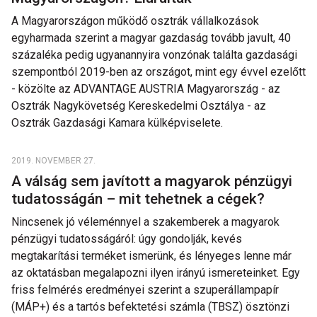
A Magyarországon működő osztrák vállalkozások
egyharmada szerint a magyar gazdaság tovább javult, 40
százaléka pedig ugyanannyira vonzónak találta gazdasági
szempontból 2019-ben az országot, mint egy évvel ezelőtt
- közölte az ADVANTAGE AUSTRIA Magyarország - az
Osztrák Nagykövetség Kereskedelmi Osztálya - az
Osztrák Gazdasági Kamara külképviselete.
2019. NOVEMBER 27.
A válság sem javított a magyarok pénzügyi
tudatosságán – mit tehetnek a cégek?
Nincsenek jó véleménnyel a szakemberek a magyarok
pénzügyi tudatosságáról: úgy gondolják, kevés
megtakarítási terméket ismerünk, és lényeges lenne már
az oktatásban megalapozni ilyen irányú ismereteinket. Egy
friss felmérés eredményei szerint a szuperállampapír
(MÁP+) és a tartós befektetési számla (TBSZ) ösztönzi