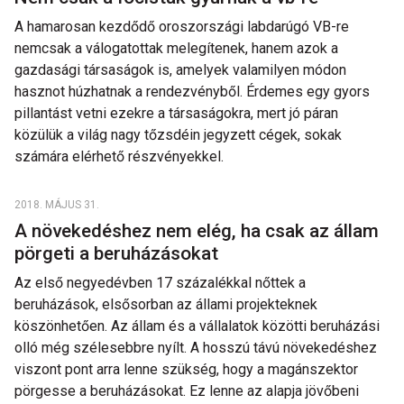
A hamarosan kezdődő oroszországi labdarúgó VB-re
nemcsak a válogatottak melegítenek, hanem azok a
gazdasági társaságok is, amelyek valamilyen módon
hasznot húzhatnak a rendezvényből. Érdemes egy gyors
pillantást vetni ezekre a társaságokra, mert jó páran
közülük a világ nagy tőzsdéin jegyzett cégek, sokak
számára elérhető részvényekkel.
2018. MÁJUS 31.
A növekedéshez nem elég, ha csak az állam
pörgeti a beruházásokat
Az első negyedévben 17 százalékkal nőttek a
beruházások, elsősorban az állami projekteknek
köszönhetően. Az állam és a vállalatok közötti beruházási
olló még szélesebbre nyílt. A hosszú távú növekedéshez
viszont pont arra lenne szükség, hogy a magánszektor
pörgesse a beruházásokat. Ez lenne az alapja jövőbeni