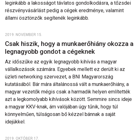
leginkább a lakosságot távlatos gondolkodásra, a tőzsdei
részvényvásárlást pedig a cégek eredménye, valamint
állami ösztönzők segítenék leginkább.
2019. NOVEMBER 15.
Csak hiszik, hogy a munkaerőhiány okozza a
legnagyobb gondot a cégeknek
Az időszűke az egyik legnagyobb kihívás a magyar
vállalkozások számára. Egyebek mellett ez derült ki az
üzleti networking szervezet, a BNI Magyarország
kutatásából. Bár mára általánossá vált a munkaerőhiány, a
magyar vezetők mégis csak a harmadik helyen említették
azt a legkomolyabb kihívások között. Semmire sincs ideje
a magyar KKV-knak, ám valójában úgy tűnik, hogy túl
könnyelműen, túlságosan bő kézzel bánnak a saját
idejükkel.
2019. OKTÓBER 17.