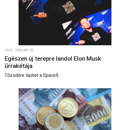
2026. JANUÁR 28.
Egészen új terepre landol Elon Musk
űrrakétája
Tőzsdére léphet a SpaceX.