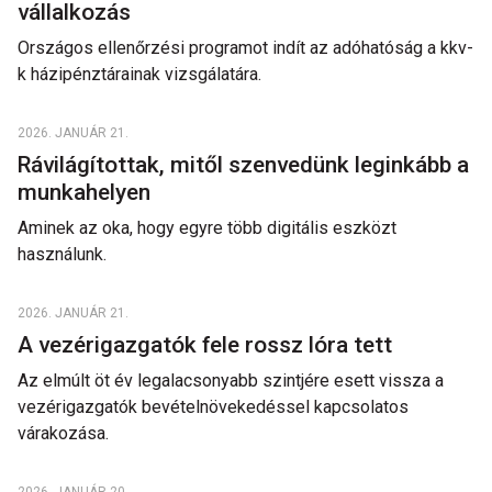
vállalkozás
Országos ellenőrzési programot indít az adóhatóság a kkv-
k házipénztárainak vizsgálatára.
2026. JANUÁR 21.
Rávilágítottak, mitől szenvedünk leginkább a
munkahelyen
Aminek az oka, hogy egyre több digitális eszközt
használunk.
2026. JANUÁR 21.
A vezérigazgatók fele rossz lóra tett
Az elmúlt öt év legalacsonyabb szintjére esett vissza a
vezérigazgatók bevételnövekedéssel kapcsolatos
várakozása.