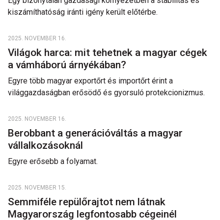
Egy bizonytalan gazdasági környezetben a stabilitás és
kiszámíthatóság iránti igény került előtérbe.
2025. NOVEMBER 16.
Világok harca: mit tehetnek a magyar cégek
a vámháború árnyékában?
Egyre több magyar exportőrt és importőrt érint a
világgazdaságban erősödő és gyorsuló protekcionizmus.
2025. NOVEMBER 16.
Berobbant a generációváltás a magyar
vállalkozásoknál
Egyre erősebb a folyamat.
2025. NOVEMBER 15.
Semmiféle repülőrajtot nem látnak
Magyarország legfontosabb cégeinél