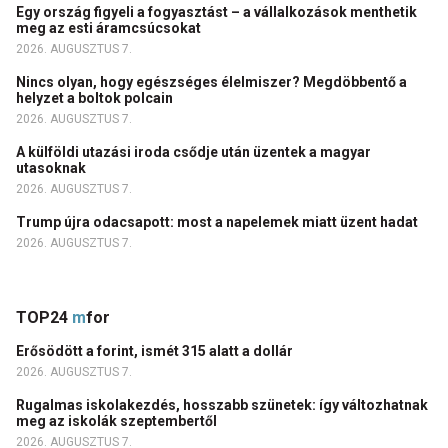
Egy ország figyeli a fogyasztást – a vállalkozások menthetik
meg az esti áramcsúcsokat
2026. AUGUSZTUS 7.
Nincs olyan, hogy egészséges élelmiszer? Megdöbbentő a
helyzet a boltok polcain
2026. AUGUSZTUS 7.
A külföldi utazási iroda csődje után üzentek a magyar
utasoknak
2026. AUGUSZTUS 7.
Trump újra odacsapott: most a napelemek miatt üzent hadat
2026. AUGUSZTUS 7.
TOP24
m
for
Erősödött a forint, ismét 315 alatt a dollár
2026. AUGUSZTUS 7.
Rugalmas iskolakezdés, hosszabb szünetek: így változhatnak
meg az iskolák szeptembertől
2026. AUGUSZTUS 7.