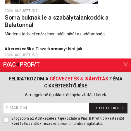
2026. AUGUSZTUS 7.
Sorra buknak le a szabálytalankodók a
Balatonnál
Minden ötödik ellenőrzésen talált hibát az adóhatóság.
A kereskedők a Tisza-kormányt bírálják
2026. AUGUSZTUS 3.
Üzent a kormány a bizalmi vagyonkezelőknek: jönnek a célzott
NAV-ellenőrzések
2026. AUGUSZTUS 1.
FELIRATKOZOM A
CÉGVEZETÉS & IRÁNYÍTÁS
TÉMA
Kedvező változások a magyar adórendszerben
CIKKÉRTESÍTŐJÉRE
2026. JÚLIUS 31.
A megjelenő új cikkekről tájékoztatást kérek
ÉRTESÍTÉST KÉREK
JOGI KISOKOS
Elfogadom az
Adatkezelési tájékoztató a Piac & Profit cikkértesítőt
kérő felhasználók részére
dokumentumban foglaltakat