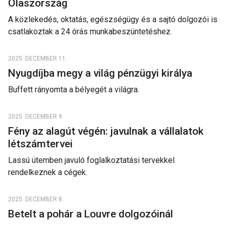
Olaszország
A közlekedés, oktatás, egészségügy és a sajtó dolgozói is
csatlakoztak a 24 órás munkabeszüntetéshez.
2025. DECEMBER 11.
Nyugdíjba megy a világ pénzügyi királya
Buffett rányomta a bélyegét a világra.
2025. DECEMBER 9.
Fény az alagút végén: javulnak a vállalatok
létszámtervei
Lassú ütemben javuló foglalkoztatási tervekkel
rendelkeznek a cégek.
2025. DECEMBER 8.
Betelt a pohár a Louvre dolgozóinál