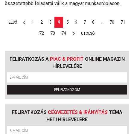
összetettebb feladattá válik a magyar munkaerőpiacon.
1
2
3
4
5
6
7
8
...
70
71
ELSŐ
72
73
74
UTOLSÓ
FELIRATKOZÁS A
PIAC & PROFIT
ONLINE MAGAZIN
HÍRLEVELÉRE
FELIRATKOZOM
FELIRATKOZÁS
CÉGVEZETÉS & IRÁNYÍTÁS
TÉMA
HETI HÍRLEVELÉRE