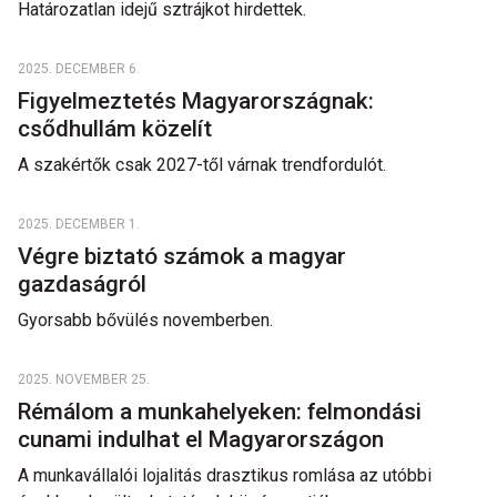
Határozatlan idejű sztrájkot hirdettek.
2025. DECEMBER 6.
Figyelmeztetés Magyarországnak:
csődhullám közelít
A szakértők csak 2027-től várnak trendfordulót.
2025. DECEMBER 1.
Végre biztató számok a magyar
gazdaságról
Gyorsabb bővülés novemberben.
2025. NOVEMBER 25.
Rémálom a munkahelyeken: felmondási
cunami indulhat el Magyarországon
A munkavállalói lojalitás drasztikus romlása az utóbbi