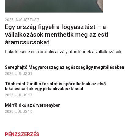
2026. AUGUSZTUS 7.
Egy ország figyeli a fogyasztást – a
vállalkozások menthetik meg az esti
áramcsúcsokat
Paks kiesése és a brutális aszály után lépnek a vállalkozások.
Sereghajtó Magyarország az egészségügy megítélésében
2026. JÚLIUS 31.
Több mint 2 millió forintot is spórolhatnak az első
lakásvásárlók egy jó bankválasztással
2026. JÚLIUS 27.
Mérföldkő az űrversenyben
2026. JÚLIUS 10.
PÉNZSZERZÉS