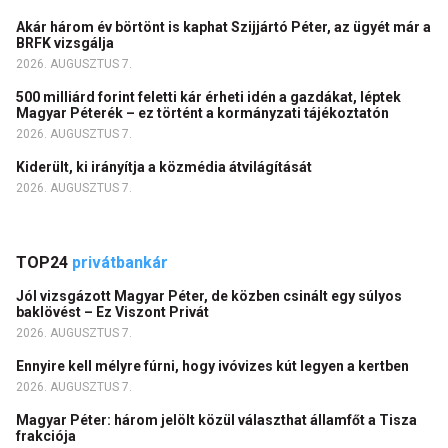
Akár három év börtönt is kaphat Szijjártó Péter, az ügyét már a
BRFK vizsgálja
2026. AUGUSZTUS 7.
500 milliárd forint feletti kár érheti idén a gazdákat, léptek
Magyar Péterék – ez történt a kormányzati tájékoztatón
2026. AUGUSZTUS 7.
Kiderült, ki irányítja a közmédia átvilágítását
2026. AUGUSZTUS 7.
TOP24
privátbankár
Jól vizsgázott Magyar Péter, de közben csinált egy súlyos
baklövést – Ez Viszont Privát
2026. AUGUSZTUS 7.
Ennyire kell mélyre fúrni, hogy ivóvizes kút legyen a kertben
2026. AUGUSZTUS 7.
Magyar Péter: három jelölt közül választhat államfőt a Tisza
frakciója