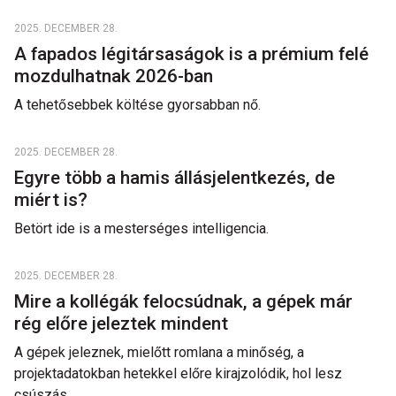
2025. DECEMBER 28.
A fapados légitársaságok is a prémium felé
mozdulhatnak 2026-ban
A tehetősebbek költése gyorsabban nő.
2025. DECEMBER 28.
Egyre több a hamis állásjelentkezés, de
miért is?
Betört ide is a mesterséges intelligencia.
2025. DECEMBER 28.
Mire a kollégák felocsúdnak, a gépek már
rég előre jeleztek mindent
A gépek jeleznek, mielőtt romlana a minőség, a
projektadatokban hetekkel előre kirajzolódik, hol lesz
csúszás.