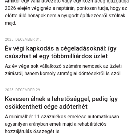
Amikor egy vállalatvezető vagy egy közműcég igazgatója
2026 elején végignéz a naptárán, pontosan tudja, hogy az
előtte álló hónapok nem a nyugodt építkezésről szólnak
majd.
2025. DECEMBER 31.
Év végi kapkodás a cégeladásoknál: így
csúszhat el egy többmilliárdos üzlet
Az év vége sok vállalkozó számára nemcsak az üzleti
zárásról, hanem komoly stratégiai döntésekről is szól.
2025. DECEMBER 29.
Kevesen élnek a lehetőséggel, pedig így
csökkentheti cége adóterhét
A minimálbér 11 százalékos emelése automatikusan
ugyanilyen arányban emeli majd a rehabilitációs
hozzájárulás összegét is.