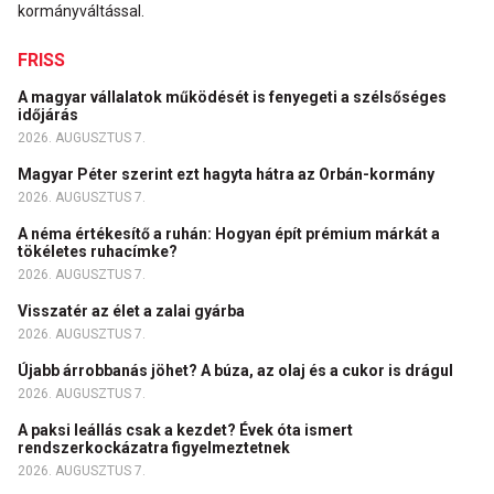
kormányváltással.
FRISS
A magyar vállalatok működését is fenyegeti a szélsőséges
időjárás
2026. AUGUSZTUS 7.
Magyar Péter szerint ezt hagyta hátra az Orbán-kormány
2026. AUGUSZTUS 7.
A néma értékesítő a ruhán: Hogyan épít prémium márkát a
tökéletes ruhacímke?
2026. AUGUSZTUS 7.
Visszatér az élet a zalai gyárba
2026. AUGUSZTUS 7.
Újabb árrobbanás jöhet? A búza, az olaj és a cukor is drágul
2026. AUGUSZTUS 7.
A paksi leállás csak a kezdet? Évek óta ismert
rendszerkockázatra figyelmeztetnek
2026. AUGUSZTUS 7.