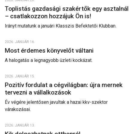
2026. JANUÁR 20.
Toplistás gazdasági szakértők egy asztalnál
– csatlakozzon hozzájuk Ön is!
Irányt mutatunk a januári Klasszis Befektetői Klubban.
2026. JANUÁR 16.
Most érdemes könyvelőt váltani
A halogatás a legnagyobb üzleti kockázat.
2026. JANUÁR 15.
Pozitív fordulat a cégvilágban: újra mernek
tervezni a vállalkozások
Év végére jelentősen javultak a hazai kkv-szektor
várakozásai.
2026. JANUÁR 13.