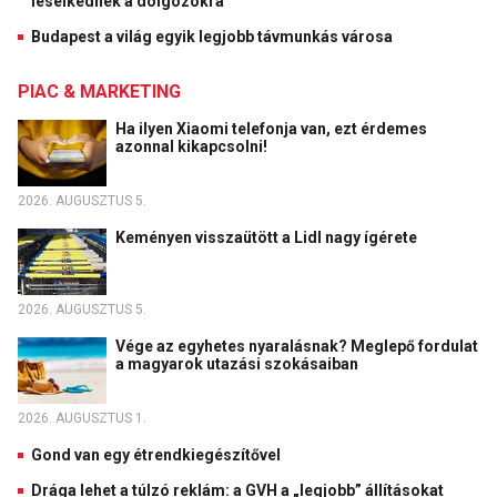
leselkednek a dolgozókra
Budapest a világ egyik legjobb távmunkás városa
PIAC & MARKETING
Ha ilyen Xiaomi telefonja van, ezt érdemes
azonnal kikapcsolni!
2026. AUGUSZTUS 5.
Keményen visszaütött a Lidl nagy ígérete
2026. AUGUSZTUS 5.
Vége az egyhetes nyaralásnak? Meglepő fordulat
a magyarok utazási szokásaiban
2026. AUGUSZTUS 1.
Gond van egy étrendkiegészítővel
Drága lehet a túlzó reklám: a GVH a „legjobb” állításokat