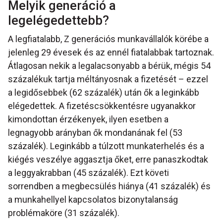
Melyik generáció a
legelégedettebb?
A legfiatalabb, Z generációs munkavállalók körébe a
jelenleg 29 évesek és az ennél fiatalabbak tartoznak.
Átlagosan nekik a legalacsonyabb a bérük, mégis 54
százalékuk tartja méltányosnak a fizetését – ezzel
a legidősebbek (62 százalék) után ők a leginkább
elégedettek. A fizetéscsökkentésre ugyanakkor
kimondottan érzékenyek, ilyen esetben a
legnagyobb arányban ők mondanának fel (53
százalék). Leginkább a túlzott munkaterhelés és a
kiégés veszélye aggasztja őket, erre panaszkodtak
a leggyakrabban (45 százalék). Ezt követi
sorrendben a megbecsülés hiánya (41 százalék) és
a munkahellyel kapcsolatos bizonytalanság
problémaköre (31 százalék).