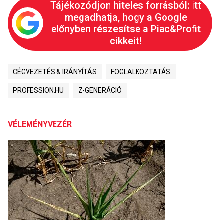
Tájékozódjon hiteles forrásból: itt
megadhatja, hogy a Google
előnyben részesítse a Piac&Profit
cikkeit!
CÉGVEZETÉS & IRÁNYÍTÁS
FOGLALKOZTATÁS
PROFESSION.HU
Z-GENERÁCIÓ
VÉLEMÉNYVEZÉR