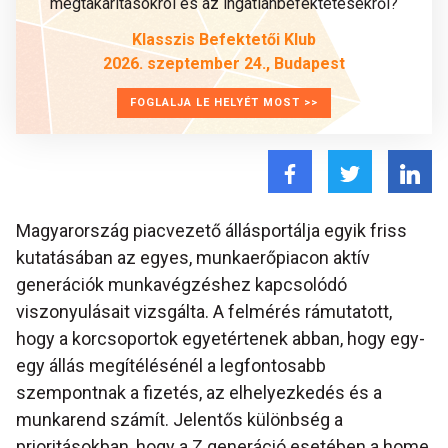
megtakarításokról és az ingatlanbefektetésekről?
Klasszis Befektetői Klub
2026. szeptember 24., Budapest
FOGLALJA LE HELYÉT MOST >>
Magyarország piacvezető állásportálja egyik friss
kutatásában az egyes, munkaerőpiacon aktív
generációk munkavégzéshez kapcsolódó
viszonyulásait vizsgálta. A felmérés rámutatott,
hogy a korcsoportok egyetértenek abban, hogy egy-
egy állás megítélésénél a legfontosabb
szempontnak a fizetés, az elhelyezkedés és a
munkarend számít. Jelentős különbség a
prioritásokban, hogy a Z generáció esetében a home