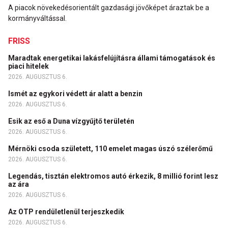
A piacok növekedésorientált gazdasági jövőképet áraztak be a
kormányváltással.
FRISS
Maradtak energetikai lakásfelújításra állami támogatások és
piaci hitelek
2026. AUGUSZTUS 6.
Ismét az egykori védett ár alatt a benzin
2026. AUGUSZTUS 6.
Esik az eső a Duna vízgyűjtő területén
2026. AUGUSZTUS 6.
Mérnöki csoda született, 110 emelet magas úszó szélerőmű
2026. AUGUSZTUS 6.
Legendás, tisztán elektromos autó érkezik, 8 millió forint lesz
az ára
2026. AUGUSZTUS 6.
Az OTP rendületlenül terjeszkedik
2026. AUGUSZTUS 6.