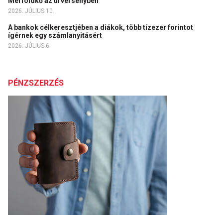
Mérföldkő az űrversenyben
2026. JÚLIUS 10.
A bankok célkeresztjében a diákok, több tízezer forintot
ígérnek egy számlanyitásért
2026. JÚLIUS 6.
PÉNZSZERZÉS