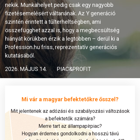
nekik. Munkahelyet pedig csak egy nagyobb
fizetésemelésért váltanának. Az Y generáció
szintén érintett a túlterheltségben, ami
összefügghet azzal is, hogy a megbecsültség
hiányát körükben érzik a legtöbben – derül ki a
Profession.hu friss, reprezentatív generációs
kutatásából.
2026. MÁJUS 14.
PIAC&PROFIT
Mi vár a magyar befektetőkre ősszel?
Mit jelentenek az adózási és szabályozási változások
a befektetők számára?
Merre tart az állampapírpiac?
Hogyan érdemes gondolkodni a hosszú távú