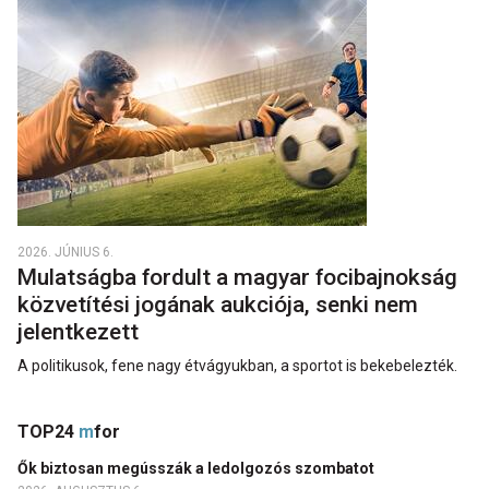
2026. JÚNIUS 6.
Mulatságba fordult a magyar focibajnokság
közvetítési jogának aukciója, senki nem
jelentkezett
A politikusok, fene nagy étvágyukban, a sportot is bekebelezték.
TOP24
m
for
Ők biztosan megússzák a ledolgozós szombatot