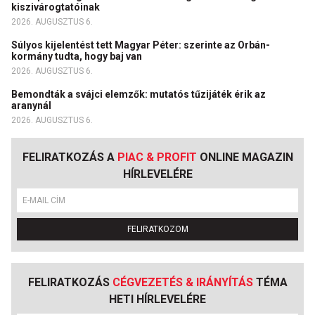
kiszivárogtatóinak
2026. AUGUSZTUS 6.
Súlyos kijelentést tett Magyar Péter: szerinte az Orbán-
kormány tudta, hogy baj van
2026. AUGUSZTUS 6.
Bemondták a svájci elemzők: mutatós tűzijáték érik az
aranynál
2026. AUGUSZTUS 6.
FELIRATKOZÁS A
PIAC & PROFIT
ONLINE MAGAZIN
HÍRLEVELÉRE
FELIRATKOZOM
FELIRATKOZÁS
CÉGVEZETÉS & IRÁNYÍTÁS
TÉMA
HETI HÍRLEVELÉRE