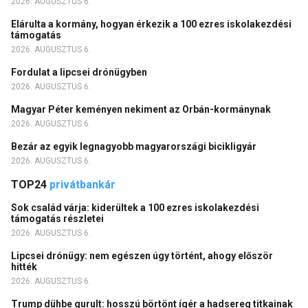
2026. AUGUSZTUS 6.
Elárulta a kormány, hogyan érkezik a 100 ezres iskolakezdési
támogatás
2026. AUGUSZTUS 6.
Fordulat a lipcsei drónügyben
2026. AUGUSZTUS 6.
Magyar Péter keményen nekiment az Orbán-kormánynak
2026. AUGUSZTUS 6.
Bezár az egyik legnagyobb magyarországi bicikligyár
2026. AUGUSZTUS 6.
TOP24
privátbankár
Sok család várja: kiderültek a 100 ezres iskolakezdési
támogatás részletei
2026. AUGUSZTUS 6.
Lipcsei drónügy: nem egészen úgy történt, ahogy először
hitték
2026. AUGUSZTUS 6.
Trump dühbe gurult: hosszú börtönt ígér a hadsereg titkainak