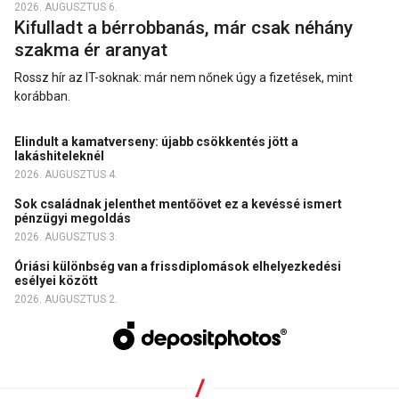
2026. AUGUSZTUS 6.
Kifulladt a bérrobbanás, már csak néhány
szakma ér aranyat
Rossz hír az IT-soknak: már nem nőnek úgy a fizetések, mint
korábban.
Elindult a kamatverseny: újabb csökkentés jött a
lakáshiteleknél
2026. AUGUSZTUS 4.
Sok családnak jelenthet mentőövet ez a kevéssé ismert
pénzügyi megoldás
2026. AUGUSZTUS 3.
Óriási különbség van a frissdiplomások elhelyezkedési
esélyei között
2026. AUGUSZTUS 2.