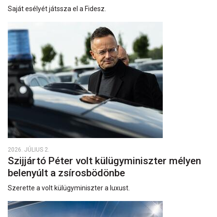
Saját esélyét játssza el a Fidesz.
2026. JÚLIUS 2.
Szijjártó Péter volt külügyminiszter mélyen
belenyúlt a zsírosbödönbe
Szerette a volt külügyminiszter a luxust.