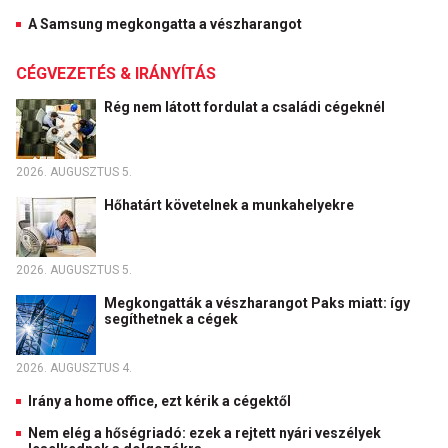
A Samsung megkongatta a vészharangot
CÉGVEZETÉS & IRÁNYÍTÁS
Rég nem látott fordulat a családi cégeknél
2026. AUGUSZTUS 5.
Hőhatárt követelnek a munkahelyekre
2026. AUGUSZTUS 5.
Megkongatták a vészharangot Paks miatt: így
segíthetnek a cégek
2026. AUGUSZTUS 4.
Irány a home office, ezt kérik a cégektől
Nem elég a hőségriadó: ezek a rejtett nyári veszélyek