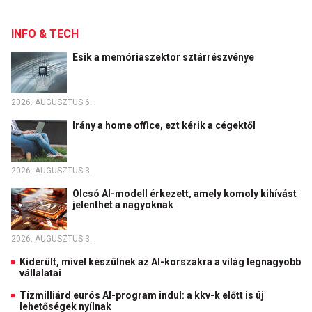
INFO & TECH
Esik a memóriaszektor sztárrészvénye
2026. AUGUSZTUS 6.
Irány a home office, ezt kérik a cégektől
2026. AUGUSZTUS 3.
Olcsó AI-modell érkezett, amely komoly kihívást
jelenthet a nagyoknak
2026. AUGUSZTUS 3.
Kiderült, mivel készülnek az AI-korszakra a világ legnagyobb
vállalatai
Tízmilliárd eurós AI-program indul: a kkv-k előtt is új
lehetőségek nyílnak