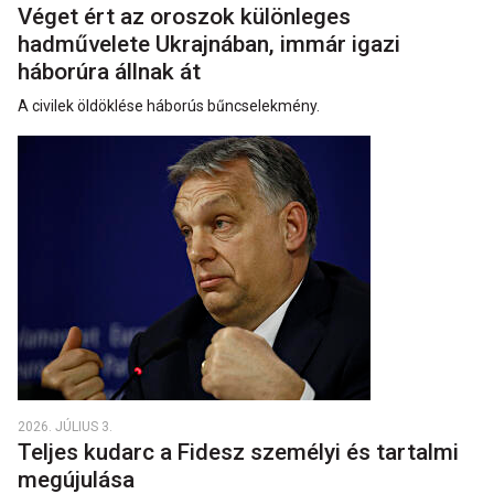
Véget ért az oroszok különleges
hadművelete Ukrajnában, immár igazi
háborúra állnak át
A civilek öldöklése háborús bűncselekmény.
2026. JÚLIUS 3.
Teljes kudarc a Fidesz személyi és tartalmi
megújulása