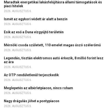
Maradtak energetikai lakásfelújításra állami támogatások és
piaci hitelek
2026. AUGUSZTUS 6.
Ismét az egykori védett ár alatt a benzin
2026. AUGUSZTUS 6.
Esik az eső a Duna vízgyűjtő területén
2026. AUGUSZTUS 6.
Mérnöki csoda született, 110 emelet magas úszó szélerőmű
2026. AUGUSZTUS 6.
Legendás, tisztán elektromos autó érkezik, 8 millió forint lesz
az ára
2026. AUGUSZTUS 6.
Az OTP rendületlenül terjeszkedik
2026. AUGUSZTUS 6.
Meglepetés az albérletpiacon, nincs roham
2026. AUGUSZTUS 6.
Nagy drágulás jöhet a pontypiacon
2026. AUGUSZTUS 6.