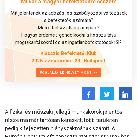
Mi vár a magyar befektetőkre ősszel?
Mit jelentenek az adózási és szabályozási változások
a befektetők számára?
Merre tart az állampapírpiac?
Hogyan érdemes gondolkodni a hosszú távú
megtakarításokról és az ingatlanbefektetésekről?
Klasszis Befektetői Klub
2026. szeptember 24., Budapest
FOGLALJA LE HELYÉT MOST >>
A fizikai és műszaki jellegű munkakörök jelentős
része ma már tartósan keresett, több területen
pedig kifejezetten hiányszakmának számít. A
Humán Centrum Kft. tapasztalatai szerint 2026-ban