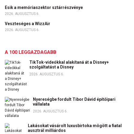
Esik a memóriaszektor sztárrészvénye
2026. AUGUSZTUS 6.
Veszteséges a WizzAir
2026. AUGUSZTUS 6.
A 100 LEGGAZDAGABB
TikTok-videókkal alakítaná át a Disney+
szolgáltatást a Disney
2026. AUGUSZTUS 6.
Nyereségbe fordult Tibor Dávid építőipari
vállalata
2026. AUGUSZTUS 6.
Lakásokat vásárolt luxusbirtoka mögött a fiatal
ausztrál milliárdos