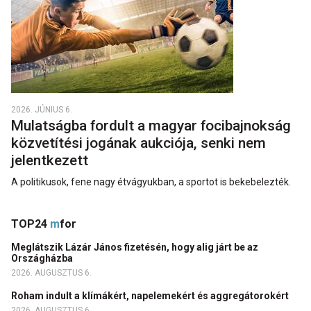
2026. JÚNIUS 6.
Mulatságba fordult a magyar focibajnokság
közvetítési jogának aukciója, senki nem
jelentkezett
A politikusok, fene nagy étvágyukban, a sportot is bekebelezték.
TOP24
m
for
Meglátszik Lázár János fizetésén, hogy alig járt be az
Országházba
2026. AUGUSZTUS 6.
Roham indult a klímákért, napelemekért és aggregátorokért
2026. AUGUSZTUS 6.