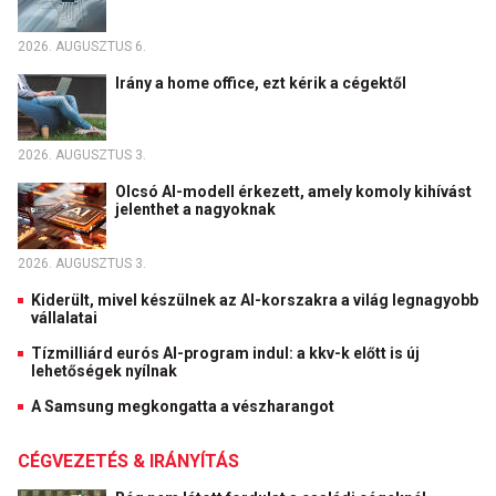
2026. AUGUSZTUS 6.
Irány a home office, ezt kérik a cégektől
2026. AUGUSZTUS 3.
Olcsó AI-modell érkezett, amely komoly kihívást
jelenthet a nagyoknak
2026. AUGUSZTUS 3.
Kiderült, mivel készülnek az AI-korszakra a világ legnagyobb
vállalatai
Tízmilliárd eurós AI-program indul: a kkv-k előtt is új
lehetőségek nyílnak
A Samsung megkongatta a vészharangot
CÉGVEZETÉS & IRÁNYÍTÁS