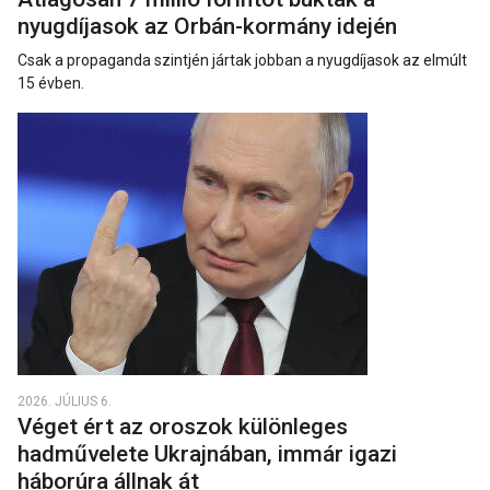
nyugdíjasok az Orbán-kormány idején
Csak a propaganda szintjén jártak jobban a nyugdíjasok az elmúlt
15 évben.
2026. JÚLIUS 6.
Véget ért az oroszok különleges
hadművelete Ukrajnában, immár igazi
háborúra állnak át