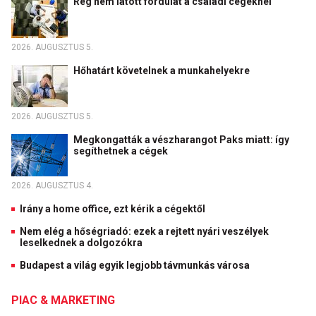
Rég nem látott fordulat a családi cégeknél
2026. AUGUSZTUS 5.
Hőhatárt követelnek a munkahelyekre
2026. AUGUSZTUS 5.
Megkongatták a vészharangot Paks miatt: így
segíthetnek a cégek
2026. AUGUSZTUS 4.
Irány a home office, ezt kérik a cégektől
Nem elég a hőségriadó: ezek a rejtett nyári veszélyek
leselkednek a dolgozókra
Budapest a világ egyik legjobb távmunkás városa
PIAC & MARKETING