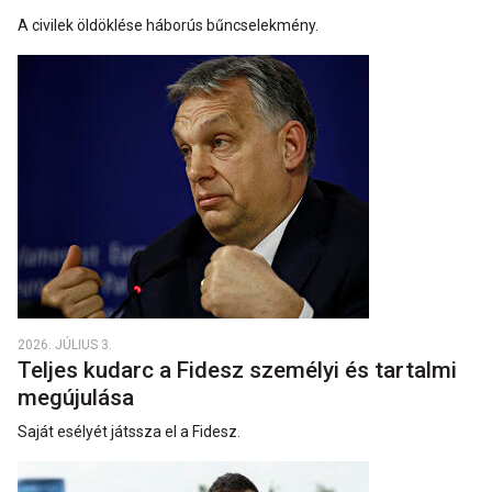
A civilek öldöklése háborús bűncselekmény.
2026. JÚLIUS 3.
Teljes kudarc a Fidesz személyi és tartalmi
megújulása
Saját esélyét játssza el a Fidesz.