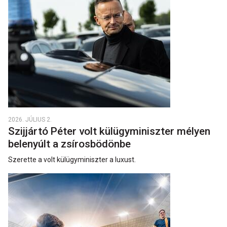
2026. JÚLIUS 2.
Szijjártó Péter volt külügyminiszter mélyen
belenyúlt a zsírosbödönbe
Szerette a volt külügyminiszter a luxust.