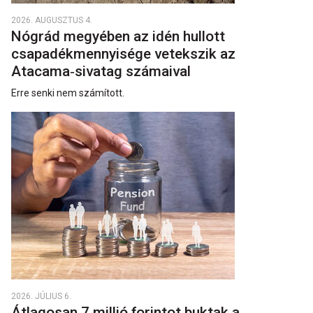
2026. AUGUSZTUS 4.
Nógrád megyében az idén hullott
csapadékmennyisége vetekszik az
Atacama‑sivatag számaival
Erre senki nem számított.
2026. JÚLIUS 6.
Átlagosan 7 millió forintot buktak a