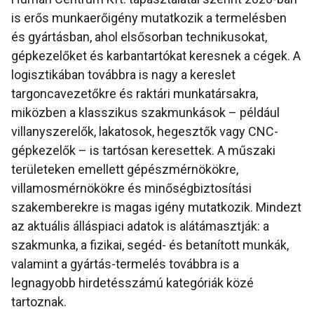
is erős munkaerőigény mutatkozik a termelésben
és gyártásban, ahol elsősorban technikusokat,
gépkezelőket és karbantartókat keresnek a cégek. A
logisztikában továbbra is nagy a kereslet
targoncavezetőkre és raktári munkatársakra,
miközben a klasszikus szakmunkások – például
villanyszerelők, lakatosok, hegesztők vagy CNC-
gépkezelők – is tartósan keresettek. A műszaki
területeken emellett gépészmérnökökre,
villamosmérnökökre és minőségbiztosítási
szakemberekre is magas igény mutatkozik. Mindezt
az aktuális álláspiaci adatok is alátámasztják: a
szakmunka, a fizikai, segéd- és betanított munkák,
valamint a gyártás-termelés továbbra is a
legnagyobb hirdetésszámú kategóriák közé
tartoznak.