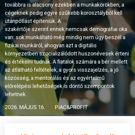
továbbra is alacsony ezekben a munkakörökben, a
cégeknek pedig egyre szűkebb korosztályból kell
utánpótlást építeniük. A
Humán Centrum Kft.
szakértője szerint ennek nemcsak demográfiai oka
van: sok munkáltató még mindig nem úgy beszél a
fizikai munkáról, ahogyan azt a digitális
környezetben szocializálódott huszonévesek érteni
és értékelni tudnák. A fiatalok számára a bér mellett
az átlátható feltételek, a gyors visszajelzés, a jó
közösség, a mentorálás és az egyértelmű
előrelépési lehetőségek is döntő szempontok
lehetnek.
2026. MÁJUS 16.
PIAC&PROFIT