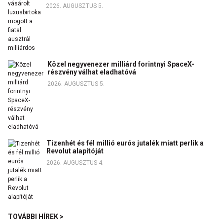
2026. AUGUSZTUS 5.
Közel negyvenezer milliárd forintnyi SpaceX-
részvény válhat eladhatóvá
2026. AUGUSZTUS 5.
Tizenhét és fél millió eurós jutalék miatt perlik a
Revolut alapítóját
2026. AUGUSZTUS 4.
TOVÁBBI HÍREK >