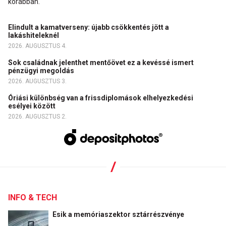
korábban.
Elindult a kamatverseny: újabb csökkentés jött a
lakáshiteleknél
2026. AUGUSZTUS 4.
Sok családnak jelenthet mentőövet ez a kevéssé ismert
pénzügyi megoldás
2026. AUGUSZTUS 3.
Óriási különbség van a frissdiplomások elhelyezkedési
esélyei között
2026. AUGUSZTUS 2.
INFO & TECH
Esik a memóriaszektor sztárrészvénye