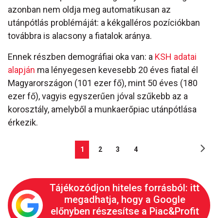
azonban nem oldja meg automatikusan az
utánpótlás problémáját: a kékgalléros pozíciókban
továbbra is alacsony a fiatalok aránya.
Ennek részben demográfiai oka van: a
KSH adatai
alapján
ma lényegesen kevesebb 20 éves fiatal él
Magyarországon (101 ezer fő), mint 50 éves (180
ezer fő), vagyis egyszerűen jóval szűkebb az a
korosztály, amelyből a munkaerőpiac utánpótlása
érkezik.
1
2
3
4
Tájékozódjon hiteles forrásból: itt
megadhatja, hogy a Google
előnyben részesítse a Piac&Profit