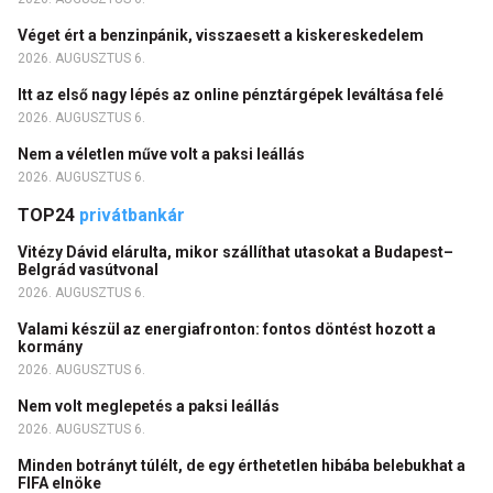
Véget ért a benzinpánik, visszaesett a kiskereskedelem
2026. AUGUSZTUS 6.
Itt az első nagy lépés az online pénztárgépek leváltása felé
2026. AUGUSZTUS 6.
Nem a véletlen műve volt a paksi leállás
2026. AUGUSZTUS 6.
TOP24
privátbankár
Vitézy Dávid elárulta, mikor szállíthat utasokat a Budapest–
Belgrád vasútvonal
2026. AUGUSZTUS 6.
Valami készül az energiafronton: fontos döntést hozott a
kormány
2026. AUGUSZTUS 6.
Nem volt meglepetés a paksi leállás
2026. AUGUSZTUS 6.
Minden botrányt túlélt, de egy érthetetlen hibába belebukhat a
FIFA elnöke