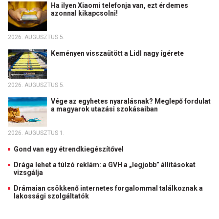
Ha ilyen Xiaomi telefonja van, ezt érdemes
azonnal kikapcsolni!
2026. AUGUSZTUS 5.
Keményen visszaütött a Lidl nagy ígérete
2026. AUGUSZTUS 5.
Vége az egyhetes nyaralásnak? Meglepő fordulat
a magyarok utazási szokásaiban
2026. AUGUSZTUS 1.
Gond van egy étrendkiegészítővel
Drága lehet a túlzó reklám: a GVH a „legjobb” állításokat
vizsgálja
Drámaian csökkenő internetes forgalommal találkoznak a
lakossági szolgáltatók