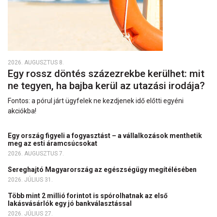
2026. AUGUSZTUS 8.
Egy rossz döntés százezrekbe kerülhet: mit
ne tegyen, ha bajba kerül az utazási irodája?
Fontos: a pórul járt ügyfelek ne kezdjenek idő előtti egyéni
akciókba!
Egy ország figyeli a fogyasztást – a vállalkozások menthetik
meg az esti áramcsúcsokat
2026. AUGUSZTUS 7.
Sereghajtó Magyarország az egészségügy megítélésében
2026. JÚLIUS 31.
Több mint 2 millió forintot is spórolhatnak az első
lakásvásárlók egy jó bankválasztással
2026. JÚLIUS 27.