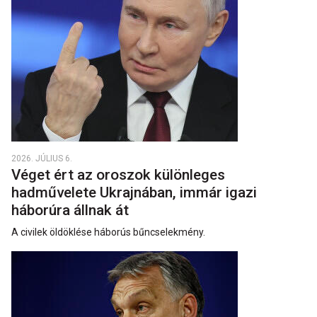
2026. JÚLIUS 6.
Véget ért az oroszok különleges
hadművelete Ukrajnában, immár igazi
háborúra állnak át
A civilek öldöklése háborús bűncselekmény.