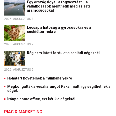
Egy ország figyeli a fogyasztást – a
vállalkozások menthetik meg az esti
áramcsúcsokat
2026. AUGUSZTUS 7.
Lecsap a hatóság a gyrososokra és a
sushiéttermekre
2026. AUGUSZTUS 7.
Rég nem látott fordulat a családi cégeknél
2026. AUGUSZTUS 5.
Hőhatárt követelnek a munkahelyekre
Megkongatták a vészharangot Paks miatt: így segíthetnek a
cégek
Irány a home office, ezt kérik a cégektől
PIAC & MARKETING