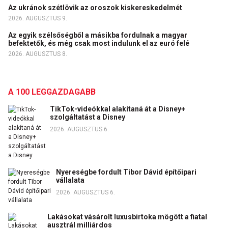
Az ukránok szétlövik az oroszok kiskereskedelmét
2026. AUGUSZTUS 9.
Az egyik szélsőségből a másikba fordulnak a magyar
befektetők, és még csak most indulunk el az euró felé
2026. AUGUSZTUS 8.
A 100 LEGGAZDAGABB
TikTok-videókkal alakítaná át a Disney+
szolgáltatást a Disney
2026. AUGUSZTUS 6.
Nyereségbe fordult Tibor Dávid építőipari
vállalata
2026. AUGUSZTUS 6.
Lakásokat vásárolt luxusbirtoka mögött a fiatal
ausztrál milliárdos