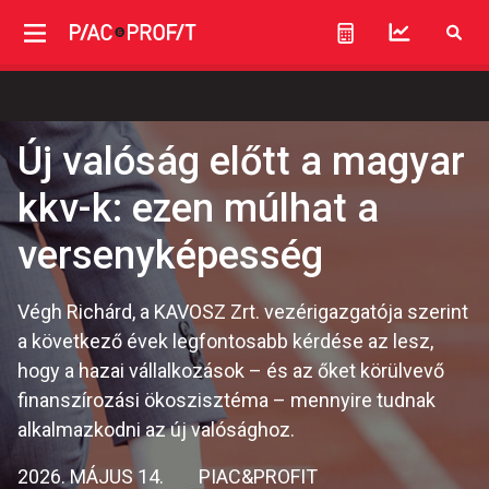
Új valóság előtt a magyar
kkv-k: ezen múlhat a
versenyképesség
Végh Richárd, a KAVOSZ Zrt. vezérigazgatója szerint
a következő évek legfontosabb kérdése az lesz,
hogy a hazai vállalkozások – és az őket körülvevő
finanszírozási ökoszisztéma – mennyire tudnak
alkalmazkodni az új valósághoz.
2026. MÁJUS 14.
PIAC&PROFIT