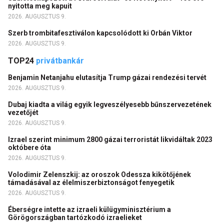
nyitotta meg kapuit
2026. AUGUSZTUS 9.
Szerb trombitafesztiválon kapcsolódott ki Orbán Viktor
2026. AUGUSZTUS 9.
TOP24
privátbankár
Benjamin Netanjahu elutasítja Trump gázai rendezési tervét
2026. AUGUSZTUS 9.
Dubaj kiadta a világ egyik legveszélyesebb bűnszervezetének
vezetőjét
2026. AUGUSZTUS 9.
Izrael szerint minimum 2800 gázai terroristát likvidáltak 2023
októbere óta
2026. AUGUSZTUS 9.
Volodimir Zelenszkij: az oroszok Odessza kikötőjének
támadásával az élelmiszerbiztonságot fenyegetik
2026. AUGUSZTUS 9.
Éberségre intette az izraeli külügyminisztérium a
Görögországban tartózkodó izraelieket