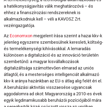
a hatékonyságjavítás válik meghatározóvá – és
ehhez a finanszírozási rendszereknek is
alkalmazkodniuk kell – véli a KAVOSZ Zrt.
vezérigazgatója.
Az
Economxon
megjelent írása szerint a hazai kkv-k
jelenleg egyszerre szembesülnek keresleti, költség-
és termelékenységi kihívásokkal. A lemaradás
különösen a digitalizáció és az innováció területén
szembetűnő: a magyar kisvállalkozások
digitalizáltsága számottevően elmarad az uniós
átlagtól, és a mesterséges intelligenciát alkalmazó
kkv-k aránya hazánkban az EU-s átlag alig felét éri el.
A beruházási aktivitás visszaesése ugyancsak
aggodalomra ad okot: Magyarország a 2010-es évek
egyik legdinamikusabb beruházói pozíciójából mára
a sereghajtók közé csúszott vissza az unióban.