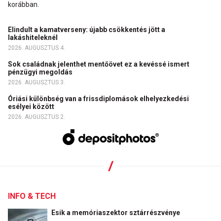
korábban.
Elindult a kamatverseny: újabb csökkentés jött a
lakáshiteleknél
2026. AUGUSZTUS 4.
Sok családnak jelenthet mentőövet ez a kevéssé ismert
pénzügyi megoldás
2026. AUGUSZTUS 3.
Óriási különbség van a frissdiplomások elhelyezkedési
esélyei között
2026. AUGUSZTUS 2.
INFO & TECH
Esik a memóriaszektor sztárrészvénye