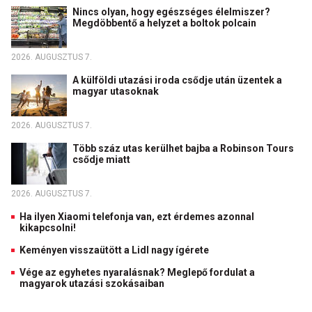
Nincs olyan, hogy egészséges élelmiszer?
Megdöbbentő a helyzet a boltok polcain
2026. AUGUSZTUS 7.
A külföldi utazási iroda csődje után üzentek a
magyar utasoknak
2026. AUGUSZTUS 7.
Több száz utas kerülhet bajba a Robinson Tours
csődje miatt
2026. AUGUSZTUS 7.
Ha ilyen Xiaomi telefonja van, ezt érdemes azonnal
kikapcsolni!
Keményen visszaütött a Lidl nagy ígérete
Vége az egyhetes nyaralásnak? Meglepő fordulat a
magyarok utazási szokásaiban