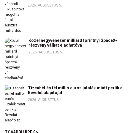
2026. AUGUSZTUS 5.
Közel negyvenezer milliárd forintnyi SpaceX-
részvény válhat eladhatóvá
2026. AUGUSZTUS 5.
Tizenhét és fél millió eurós jutalék miatt perlik a
Revolut alapítóját
2026. AUGUSZTUS 4.
TOVÁBBI HÍREK >