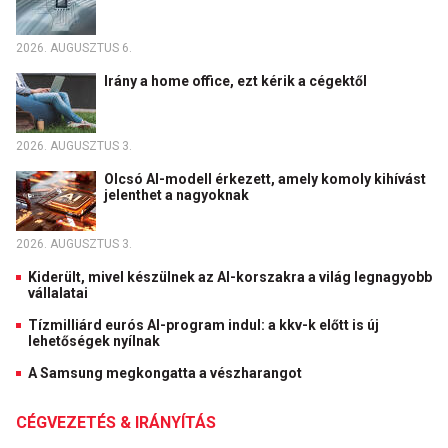
2026. AUGUSZTUS 6.
Irány a home office, ezt kérik a cégektől
2026. AUGUSZTUS 3.
Olcsó AI-modell érkezett, amely komoly kihívást
jelenthet a nagyoknak
2026. AUGUSZTUS 3.
Kiderült, mivel készülnek az AI-korszakra a világ legnagyobb
vállalatai
Tízmilliárd eurós AI-program indul: a kkv-k előtt is új
lehetőségek nyílnak
A Samsung megkongatta a vészharangot
CÉGVEZETÉS & IRÁNYÍTÁS