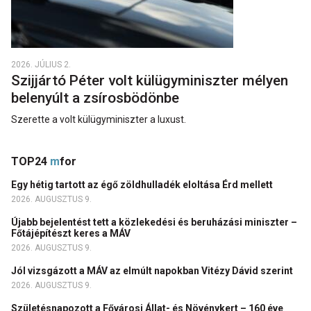
2026. JÚLIUS 2.
Szijjártó Péter volt külügyminiszter mélyen
belenyúlt a zsírosbödönbe
Szerette a volt külügyminiszter a luxust.
TOP24
m
for
Egy hétig tartott az égő zöldhulladék eloltása Érd mellett
2026. AUGUSZTUS 9.
Újabb bejelentést tett a közlekedési és beruházási miniszter –
Főtájépítészt keres a MÁV
2026. AUGUSZTUS 9.
Jól vizsgázott a MÁV az elmúlt napokban Vitézy Dávid szerint
2026. AUGUSZTUS 9.
Születésnapozott a Fővárosi Állat- és Növénykert – 160 éve