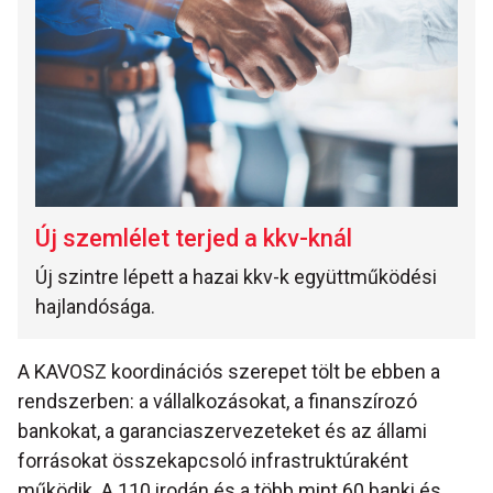
Új szemlélet terjed a kkv-knál
Új szintre lépett a hazai kkv-k együttműködési
hajlandósága.
A KAVOSZ koordinációs szerepet tölt be ebben a
rendszerben: a vállalkozásokat, a finanszírozó
bankokat, a garanciaszervezeteket és az állami
forrásokat összekapcsoló infrastruktúraként
működik. A 110 irodán és a több mint 60 banki és