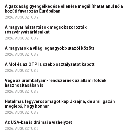
A gazdaság gyengélkedése ellenére megállíthatatlanul nő a
közúti fuvarozás Európában
2026. AUGUSZTUS 9.
A magyar háztartások megsokszorozták
részvényvásárlásaikat
2026. AUGUSZTUS 9.
A magyarok a világ legnagyobb utazói között
2026. AUGUSZTUS 9.
A Mol és az OTP is szebb osztályzatot kapott
2026. AUGUSZTUS 9.
Vége az urambátyám-rendszernek az állami földek
hasznosításában is
2026. AUGUSZTUS 9.
Hatalmas fegyvercsomagot kap Ukrajna, de ami igazán
meglepő, hogy honnan
2026. AUGUSZTUS 9.
Az USA-ban is drámai a vízhelyzet
2026. AUGUSZTUS 9.