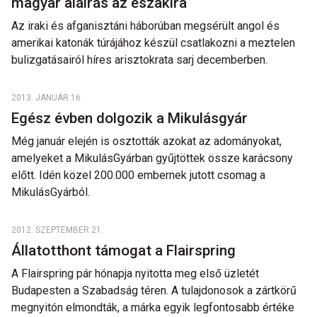
magyar aláírás az északira
Az iraki és afganisztáni háborúban megsérült angol és
amerikai katonák túrájához készül csatlakozni a meztelen
bulizgatásairól híres arisztokrata sarj decemberben.
2013. JANUÁR 16.
Egész évben dolgozik a Mikulásgyár
Még január elején is osztották azokat az adományokat,
amelyeket a MikulásGyárban gyűjtöttek össze karácsony
előtt. Idén közel 200.000 embernek jutott csomag a
MikulásGyárból.
2012. SZEPTEMBER 21.
Állatotthont támogat a Flairspring
A Flairspring pár hónapja nyitotta meg első üzletét
Budapesten a Szabadság téren. A tulajdonosok a zártkörű
megnyitón elmondták, a márka egyik legfontosabb értéke