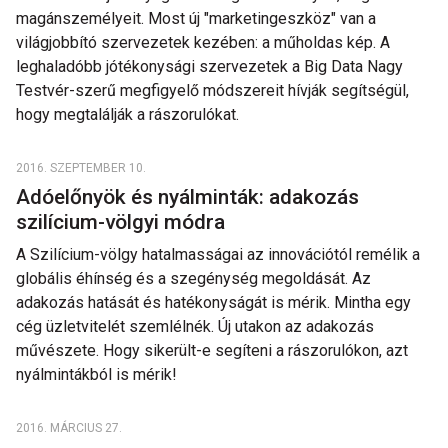
magánszemélyeit. Most új "marketingeszköz" van a
világjobbító szervezetek kezében: a műholdas kép. A
leghaladóbb jótékonysági szervezetek a Big Data Nagy
Testvér-szerű megfigyelő módszereit hívják segítségül,
hogy megtalálják a rászorulókat.
2016. SZEPTEMBER 10.
Adóelőnyök és nyálminták: adakozás
szilícium-völgyi módra
A Szilícium-völgy hatalmasságai az innovációtól remélik a
globális éhínség és a szegénység megoldását. Az
adakozás hatását és hatékonyságát is mérik. Mintha egy
cég üzletvitelét szemlélnék. Új utakon az adakozás
művészete. Hogy sikerült-e segíteni a rászorulókon, azt
nyálmintákból is mérik!
2016. MÁRCIUS 27.