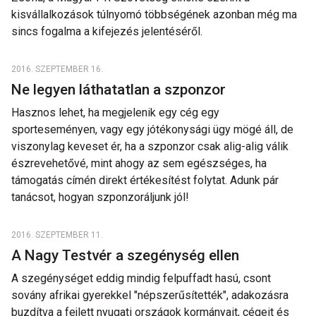
kisvállalkozások túlnyomó többségének azonban még ma
sincs fogalma a kifejezés jelentéséről.
2016. SZEPTEMBER 16.
Ne legyen láthatatlan a szponzor
Hasznos lehet, ha megjelenik egy cég egy
sporteseményen, vagy egy jótékonysági ügy mögé áll, de
viszonylag keveset ér, ha a szponzor csak alig-alig válik
észrevehetővé, mint ahogy az sem egészséges, ha
támogatás címén direkt értékesítést folytat. Adunk pár
tanácsot, hogyan szponzoráljunk jól!
2016. SZEPTEMBER 11.
A Nagy Testvér a szegénység ellen
A szegénységet eddig mindig felpuffadt hasú, csont
sovány afrikai gyerekkel "népszerűsítették", adakozásra
buzdítva a fejlett nyugati országok kormányait, cégeit és