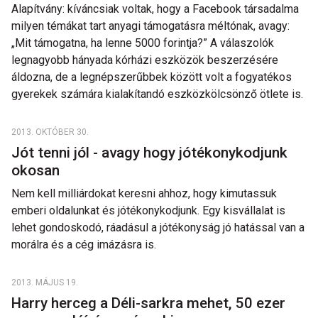
Alapítvány: kíváncsiak voltak, hogy a Facebook társadalma
milyen témákat tart anyagi támogatásra méltónak, avagy:
„Mit támogatna, ha lenne 5000 forintja?” A válaszolók
legnagyobb hányada kórházi eszközök beszerzésére
áldozna, de a legnépszerűbbek között volt a fogyatékos
gyerekek számára kialakítandó eszközkölcsönző ötlete is.
2013. OKTÓBER 30.
Jót tenni jól - avagy hogy jótékonykodjunk
okosan
Nem kell milliárdokat keresni ahhoz, hogy kimutassuk
emberi oldalunkat és jótékonykodjunk. Egy kisvállalat is
lehet gondoskodó, ráadásul a jótékonyság jó hatással van a
morálra és a cég imázásra is.
2013. MÁJUS 19.
Harry herceg a Déli-sarkra mehet, 50 ezer