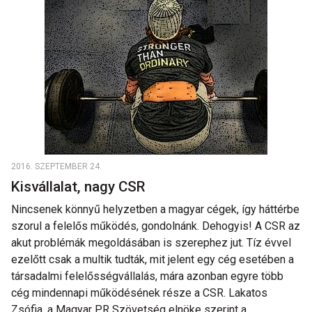
2016. SZEPTEMBER 24.
Kisvállalat, nagy CSR
Nincsenek könnyű helyzetben a magyar cégek, így háttérbe
szorul a felelős működés, gondolnánk. Dehogyis! A CSR az
akut problémák megoldásában is szerephez jut. Tíz évvel
ezelőtt csak a multik tudták, mit jelent egy cég esetében a
társadalmi felelősségvállalás, mára azonban egyre több
cég mindennapi működésének része a CSR. Lakatos
Zsófia, a Magyar PR Szövetség elnöke szerint a