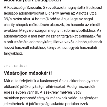
A Közösségi Szociális Szövetkezet megnyitotta Budapest
legújabb adományboltját E-cherry néven az Alkotás utca
39/a szám alatt. A bolt működése és jellege az angol
charity shopok működésén alapszik, és hasonló az elmúlt
években Magyarországon megnyílt adományboltokhoz. Az
adományozók a már nem használt tárgyaikat ajánlhatják fel
a bolt számára adományként, illetve vevők olcsón juthatnak
hozzá használt ruhákhoz, könyvekhez, egyéb használati
tárgyakhoz.
2012. JANUÁR 23.
Vásároljon másokért!
Már el is felejtettük a karácsonyt és az akkoriban gyarkan
előkerülő jótékonyásági felhívásokat. Pedig rászorulók
egész évben vannak. A szekrény mélyén, vagy
raktárban porosodó tárgyak másoknak valódi segítséget
jelenthetnek. A jótékonysági aukciós portálon ezek