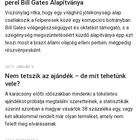
perel Bill Gates Alapítványa
Viszonylag ritka, hogy egy világhírű jótékonysági alap
csatlakozik a felperesek közé egy korrupciós botrányban.
Bill Gates világegészségügyet és oktatást támogató, s a
szegénység megszüntetéséért küzdő alapítványa épp ezt
teszi most a brazil állami olajcég elleni perben, mégpedig
részvényesként.
2015. JANUÁR 9.
Nem tetszik az ajándék – de mit tehetünk
vele?
A karácsony előtti időszakban mindenki a tökéletes
ajándékot próbálja megtalálni szeretteinek, a statisztikák
szerint azonban a magyar vásárlók 38 százaléka egy, vagy
két alkalommal rendelt már olyan terméket, amely nem
felelt meg elvárásainak.