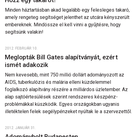
Hozz egy takarót!
Minden háztartásban akad legalább egy felesleges takaró,
amely rengeteg segítséget jelenthet az utcára kényszerült
embereknek. Mindössze el kell vinni a gyűjtésre, hogy
segítsünk valakin!
2012. FEBRUÁR 10.
Meglopták Bill Gates alapítványát, ezért
ismét adakozik
Nem kevesebb, mint 750 millió dollárt adományozott az
AIDS, tuberkulózis és malária elleni küzdelemmel
foglalkozó alapítvány részére a milliárdos üzletember. Az
alap sajtóértesülések szerint rendszeres készpénz-
problémákkal küszködik. Egyes országokban ugyanis
illetéktelen felek segélypénzeket nyúltak le a szervezettől.
2012. JANUÁR 31.
Adománybolt Budapesten