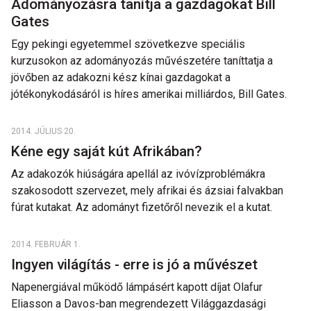
Adományozásra tanítja a gazdagokat Bill
Gates
Egy pekingi egyetemmel szövetkezve speciális
kurzusokon az adományozás művészetére taníttatja a
jövőben az adakozni kész kínai gazdagokat a
jótékonykodásáról is híres amerikai milliárdos, Bill Gates.
2014. JÚLIUS 20.
Kéne egy saját kút Afrikában?
Az adakozók hiúságára apellál az ivóvízproblémákra
szakosodott szervezet, mely afrikai és ázsiai falvakban
fúrat kutakat. Az adományt fizetőről nevezik el a kutat.
2014. FEBRUÁR 1.
Ingyen világítás - erre is jó a művészet
Napenergiával működő lámpásért kapott díjat Olafur
Eliasson a Davos-ban megrendezett Világgazdasági