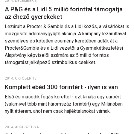
2014. DECEMBER 3.
A P&G és a Lidl 5 millió forinttal támogatja
az éhező gyerekeket
Lezárult a Procter & Gamble és a Lidl közös, a vásárlókat is
mozgósító adománygyűjtő akciója. A kampány lezárultával
személyes és kötetlen esemény keretében adták át a
Procter&Gamble és a Lidl vezetői a Gyermekétkeztetési
Alapítvány képviselői számára az 5 millió forintos
támogatást jelképező szimbolikus csekket.
2014. OKTÓBER 13.
Komplett ebéd 300 forintért - ilyen is van
Első és második fogás körettel - ezt kínálja egy euróért
(valamivel több mint háromszáz forintért) egy Milánóban
nyílt étterem, ahol nem csak hajléktalanokat várnak.
2014. AUGUSZTUS 4.