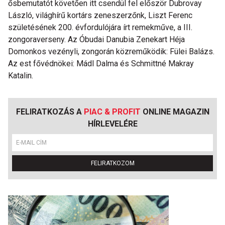
ősbemutatót követően itt csendül fel először Dubrovay
László, világhírű kortárs zeneszerzőnk, Liszt Ferenc
születésének 200. évfordulójára írt remekműve, a III.
zongoraverseny. Az Óbudai Danubia Zenekart Héja
Domonkos vezényli, zongorán közreműködik: Fülei Balázs.
Az est fővédnökei: Mádl Dalma és Schmittné Makray
Katalin.
FELIRATKOZÁS A
PIAC & PROFIT
ONLINE MAGAZIN
HÍRLEVELÉRE
FELIRATKOZOM