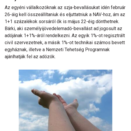
Az egyéni vállalkozóknak az szja-bevallásukat idén február
26-áig kell összeállítaniuk és eljuttatniuk a NAV-hoz, ám az
1+1 százalékok sorsáról ők is május 22-éig dönthetnek.
Bárki, aki személyijövedelemadó-bevallást ad jogosult az
adójának 1+1%-áról rendelkezni. Az egyik 1%-ot regisztrált
civil szervezetnek, a másik 1%-ot technikai számos bevett
egyháznak, illetve a Nemzeti Tehetség Programnak
ajánlhatják fel az adózók.