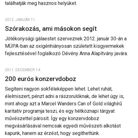
találhatják meg hasznos helyüket.
2012. JANUÁR 11.
Szórakozás, ami másokon segít
Jótékonysági gálaestet szerveznek 2012. január 30-án a
MÜPA-ban az oxigénhiányosan született kisgyermekek
fejlesztésével foglalkozó Dévény Anna Alapítvány javára.
2011. DECEMBER 14.
200 eurós konzervdoboz
Segíteni nagyon sokféleképpen lehet. Lehet ruhát,
élelmiszert, pénzt adni a rászorulóknak, de lehet úgy is,
mint ahogy azt a Marcel Wanders Can of Gold világhírű
karitatív programja teszi, és egy hétköznapi tárgyat
művészettel párosít. Így egy konzervdoboz
megvásárlásával nemcsak egyedi művészeti alkotást
kapunk, hanem az érzést, hogy segíthettünk.