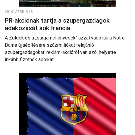
2019. ÁPRILIS 18.
PR-akciónak tartja a szupergazdagok
adakozását sok francia
A Zöldek és a „sárgamellényesek“ azzal vádolják a Notre
Dame újjáépítésére százmilliókat felajánló
szupergazdagokat: reklám-akcióról van szó, helyette
inkább fizetnék adóikat.