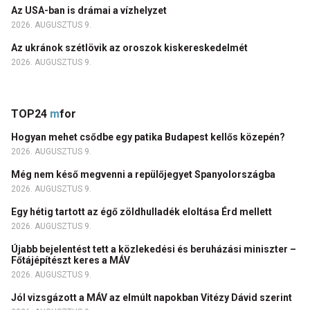
Az USA-ban is drámai a vízhelyzet
2026. AUGUSZTUS 9.
Az ukránok szétlövik az oroszok kiskereskedelmét
2026. AUGUSZTUS 9.
TOP24
m
for
Hogyan mehet csődbe egy patika Budapest kellős közepén?
2026. AUGUSZTUS 9.
Még nem késő megvenni a repülőjegyet Spanyolországba
2026. AUGUSZTUS 9.
Egy hétig tartott az égő zöldhulladék eloltása Érd mellett
2026. AUGUSZTUS 9.
Újabb bejelentést tett a közlekedési és beruházási miniszter –
Főtájépítészt keres a MÁV
2026. AUGUSZTUS 9.
Jól vizsgázott a MÁV az elmúlt napokban Vitézy Dávid szerint