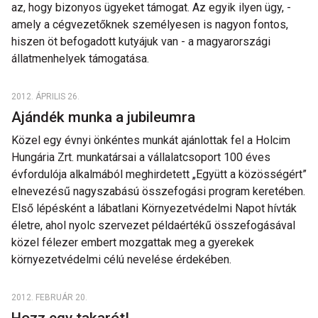
az, hogy bizonyos ügyeket támogat. Az egyik ilyen ügy, -
amely a cégvezetőknek személyesen is nagyon fontos,
hiszen öt befogadott kutyájuk van - a magyarországi
állatmenhelyek támogatása.
2012. ÁPRILIS 26.
Ajándék munka a jubileumra
Közel egy évnyi önkéntes munkát ajánlottak fel a Holcim
Hungária Zrt. munkatársai a vállalatcsoport 100 éves
évfordulója alkalmából meghirdetett „Együtt a közösségért”
elnevezésű nagyszabású összefogási program keretében.
Első lépésként a lábatlani Környezetvédelmi Napot hívták
életre, ahol nyolc szervezet példaértékű összefogásával
közel félezer embert mozgattak meg a gyerekek
környezetvédelmi célú nevelése érdekében.
2012. FEBRUÁR 20.