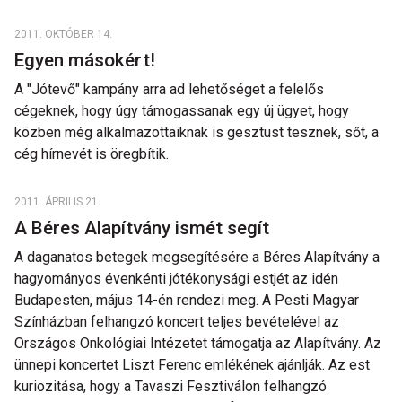
2011. OKTÓBER 14.
Egyen másokért!
A "Jótevő" kampány arra ad lehetőséget a felelős
cégeknek, hogy úgy támogassanak egy új ügyet, hogy
közben még alkalmazottaiknak is gesztust tesznek, sőt, a
cég hírnevét is öregbítik.
2011. ÁPRILIS 21.
A Béres Alapítvány ismét segít
A daganatos betegek megsegítésére a Béres Alapítvány a
hagyományos évenkénti jótékonysági estjét az idén
Budapesten, május 14-én rendezi meg. A Pesti Magyar
Színházban felhangzó koncert teljes bevételével az
Országos Onkológiai Intézetet támogatja az Alapítvány. Az
ünnepi koncertet Liszt Ferenc emlékének ajánlják. Az est
kuriozitása, hogy a Tavaszi Fesztiválon felhangzó