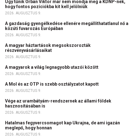
Úgy tűnik Orbán Viktor már nem mondja meg a KDNP-nek,
hogy fontos pozíciókba kit kell jelölniük
2026. AUGUSZTUS 9.
A gazdaság gyengélkedése ellenére megállíthatatlanul nő a
közúti fuvarozás Európában
2026. AUGUSZTUS 9.
A magyar háztartások megsokszorozták
részvényvásárlásaikat
2026. AUGUSZTUS 9.
A magyarok a világ legnagyobb utazói között
2026. AUGUSZTUS 9.
A Mol és az OTP is szebb osztályzatot kapott
2026. AUGUSZTUS 9.
Vége az urambátyám-rendszernek az állami földek
hasznosításában is
2026. AUGUSZTUS 9.
Hatalmas fegyvercsomagot kap Ukrajna, de ami igazán
meglepő, hogy honnan
2026. AUGUSZTUS 9.