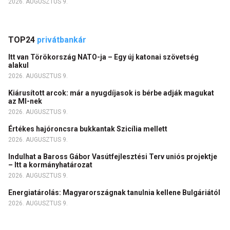
2026. AUGUSZTUS 9.
TOP24
privátbankár
Itt van Törökország NATO-ja – Egy új katonai szövetség
alakul
2026. AUGUSZTUS 9.
Kiárusított arcok: már a nyugdíjasok is bérbe adják magukat
az MI-nek
2026. AUGUSZTUS 9.
Értékes hajóroncsra bukkantak Szicília mellett
2026. AUGUSZTUS 9.
Indulhat a Baross Gábor Vasútfejlesztési Terv uniós projektje
– Itt a kormányhatározat
2026. AUGUSZTUS 9.
Energiatárolás: Magyarországnak tanulnia kellene Bulgáriától
2026. AUGUSZTUS 9.