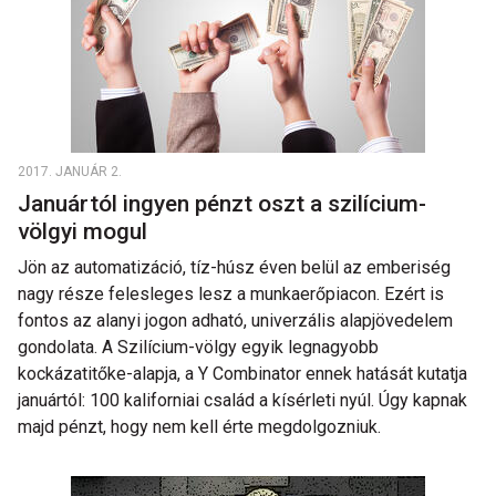
2017. JANUÁR 2.
Januártól ingyen pénzt oszt a szilícium-
völgyi mogul
Jön az automatizáció, tíz-húsz éven belül az emberiség
nagy része felesleges lesz a munkaerőpiacon. Ezért is
fontos az alanyi jogon adható, univerzális alapjövedelem
gondolata. A Szilícium-völgy egyik legnagyobb
kockázatitőke-alapja, a Y Combinator ennek hatását kutatja
januártól: 100 kaliforniai család a kísérleti nyúl. Úgy kapnak
majd pénzt, hogy nem kell érte megdolgozniuk.