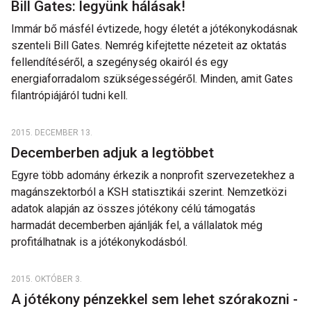
Bill Gates: legyünk hálásak!
Immár bő másfél évtizede, hogy életét a jótékonykodásnak
szenteli Bill Gates. Nemrég kifejtette nézeteit az oktatás
fellendítéséről, a szegénység okairól és egy
energiaforradalom szükségességéről. Minden, amit Gates
filantrópiájáról tudni kell.
2015. DECEMBER 13.
Decemberben adjuk a legtöbbet
Egyre több adomány érkezik a nonprofit szervezetekhez a
magánszektorból a KSH statisztikái szerint. Nemzetközi
adatok alapján az összes jótékony célú támogatás
harmadát decemberben ajánlják fel, a vállalatok még
profitálhatnak is a jótékonykodásból.
2015. OKTÓBER 3.
A jótékony pénzekkel sem lehet szórakozni -