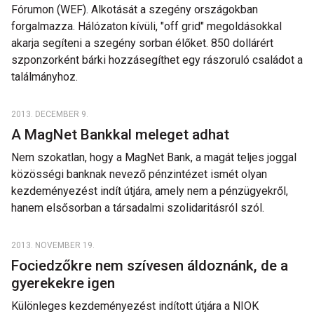
Fórumon (WEF). Alkotását a szegény országokban
forgalmazza. Hálózaton kívüli, "off grid" megoldásokkal
akarja segíteni a szegény sorban élőket. 850 dollárért
szponzorként bárki hozzásegíthet egy rászoruló családot a
találmányhoz.
2013. DECEMBER 9.
A MagNet Bankkal meleget adhat
Nem szokatlan, hogy a MagNet Bank, a magát teljes joggal
közösségi banknak nevező pénzintézet ismét olyan
kezdeményezést indít útjára, amely nem a pénzügyekről,
hanem elsősorban a társadalmi szolidaritásról szól.
2013. NOVEMBER 19.
Fociedzőkre nem szívesen áldoznánk, de a
gyerekekre igen
Különleges kezdeményezést indított útjára a NIOK