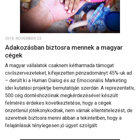
2018. NOVEMBER 23.
Adakozásban biztosra mennek a magyar
cégek
A magyar vállalatok csaknem kétharmada támogat
civilszervezeteket, kifejezetten pénzadományt 45%-uk ad
– derült ki a Human Dialog és az Emocionális Marketing
idei kutatási projektje bemutatóján szerdán. A reprezentatív,
500 cég döntéshozóinak megkérdezésével készült
felmérés érdekes következtetése, hogy a cégek
önzetlenül jótékonykodnak, nem várnak ellentételezést, de
szeretnek biztosra menni abban a tekintetben, hogy a
felajánlásuk ténylegesen jó ügyet szolgált.