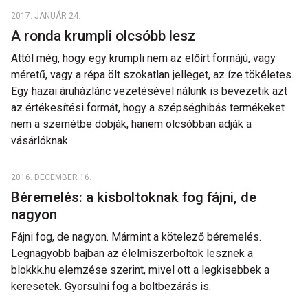
2017. JANUÁR 24.
A ronda krumpli olcsóbb lesz
Attól még, hogy egy krumpli nem az előírt formájú, vagy
méretű, vagy a répa ölt szokatlan jelleget, az íze tökéletes.
Egy hazai áruházlánc vezetésével nálunk is bevezetik azt
az értékesítési formát, hogy a szépséghibás termékeket
nem a szemétbe dobják, hanem olcsóbban adják a
vásárlóknak.
2016. DECEMBER 16.
Béremelés: a kisboltoknak fog fájni, de
nagyon
Fájni fog, de nagyon. Mármint a kötelező béremelés.
Legnagyobb bajban az élelmiszerboltok lesznek a
blokkk.hu elemzése szerint, mivel ott a legkisebbek a
keresetek. Gyorsulni fog a boltbezárás is.