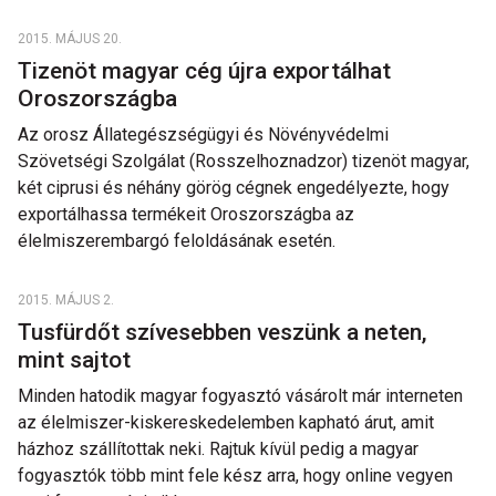
2015. MÁJUS 20.
Tizenöt magyar cég újra exportálhat
Oroszországba
Az orosz Állategészségügyi és Növényvédelmi
Szövetségi Szolgálat (Rosszelhoznadzor) tizenöt magyar,
két ciprusi és néhány görög cégnek engedélyezte, hogy
exportálhassa termékeit Oroszországba az
élelmiszerembargó feloldásának esetén.
2015. MÁJUS 2.
Tusfürdőt szívesebben veszünk a neten,
mint sajtot
Minden hatodik magyar fogyasztó vásárolt már interneten
az élelmiszer-kiskereskedelemben kapható árut, amit
házhoz szállítottak neki. Rajtuk kívül pedig a magyar
fogyasztók több mint fele kész arra, hogy online vegyen