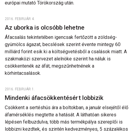
európai mutató Törökország után.
2016. FEBRUÁR 4.
Az uborka is olcsóbb lehetne
Áfacsalás tekintetében igencsak fertőzött a zöldség-
gyümölcs ágazat, becslések szerint évente mintegy 60
milliárd forint esik ki a költségvetésből a csalások miatt. A
szakmaközi szervezet alelnöke szerint ha náluk is
csökkentenék az áfát, megszűnhetnének a
körhintacsalások.
2016. FEBRUÁR 1.
Mindenki áfacsökkentésért lobbizik
Csökkent a sertéshús ára a boltokban, a január elsejétől élő
áfamérséklés megtette a hatását. A láthatóan sikeres
lépésen felbuzdulva, több más termékpálya szereplői is
lobbizni kezdtek, és szintén kedvezményes, 5 százalékos