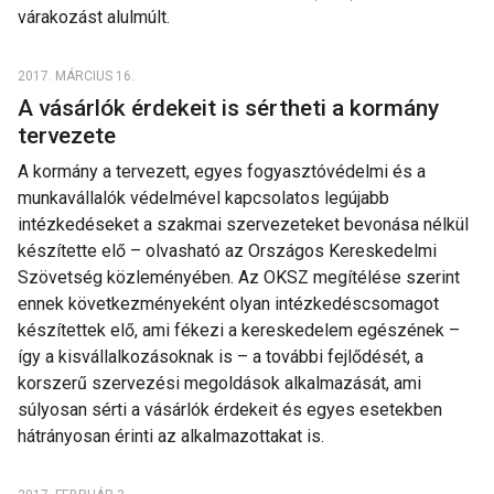
várakozást alulmúlt.
2017. MÁRCIUS 16.
A vásárlók érdekeit is sértheti a kormány
tervezete
A kormány a tervezett, egyes fogyasztóvédelmi és a
munkavállalók védelmével kapcsolatos legújabb
intézkedéseket a szakmai szervezeteket bevonása nélkül
készítette elő – olvasható az Országos Kereskedelmi
Szövetség közleményében. Az OKSZ megítélése szerint
ennek következményeként olyan intézkedéscsomagot
készítettek elő, ami fékezi a kereskedelem egészének –
így a kisvállalkozásoknak is – a további fejlődését, a
korszerű szervezési megoldások alkalmazását, ami
súlyosan sérti a vásárlók érdekeit és egyes esetekben
hátrányosan érinti az alkalmazottakat is.