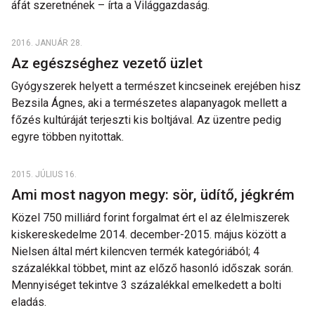
áfát szeretnének – írta a Világgazdaság.
2016. JANUÁR 28.
Az egészséghez vezető üzlet
Gyógyszerek helyett a természet kincseinek erejében hisz
Bezsila Ágnes, aki a természetes alapanyagok mellett a
főzés kultúráját terjeszti kis boltjával. Az üzentre pedig
egyre többen nyitottak.
2015. JÚLIUS 16.
Ami most nagyon megy: sör, üdítő, jégkrém
Közel 750 milliárd forint forgalmat ért el az élelmiszerek
kiskereskedelme 2014. december-2015. május között a
Nielsen által mért kilencven termék kategóriából; 4
százalékkal többet, mint az előző hasonló időszak során.
Mennyiséget tekintve 3 százalékkal emelkedett a bolti
eladás.