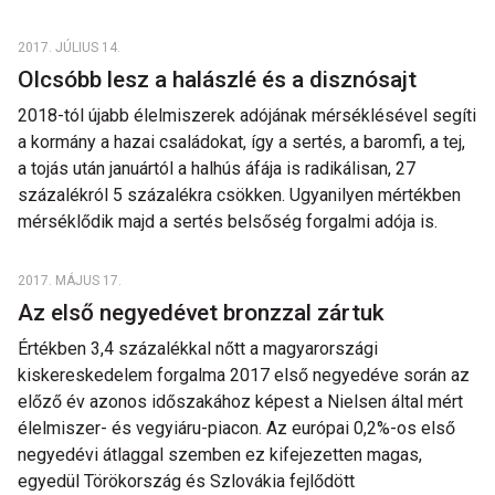
2017. JÚLIUS 14.
Olcsóbb lesz a halászlé és a disznósajt
2018-tól újabb élelmiszerek adójának mérséklésével segíti
a kormány a hazai családokat, így a sertés, a baromfi, a tej,
a tojás után januártól a halhús áfája is radikálisan, 27
százalékról 5 százalékra csökken. Ugyanilyen mértékben
mérséklődik majd a sertés belsőség forgalmi adója is.
2017. MÁJUS 17.
Az első negyedévet bronzzal zártuk
Értékben 3,4 százalékkal nőtt a magyarországi
kiskereskedelem forgalma 2017 első negyedéve során az
előző év azonos időszakához képest a Nielsen által mért
élelmiszer- és vegyiáru-piacon. Az európai 0,2%-os első
negyedévi átlaggal szemben ez kifejezetten magas,
egyedül Törökország és Szlovákia fejlődött