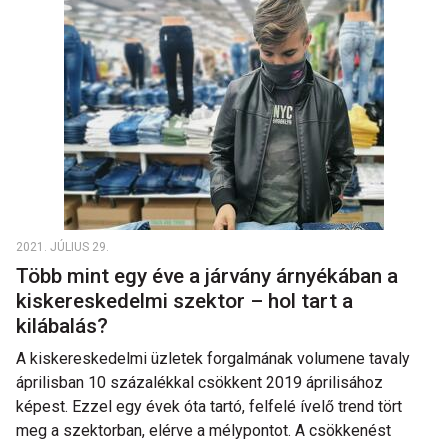
2021. JÚLIUS 29.
Több mint egy éve a járvány árnyékában a
kiskereskedelmi szektor – hol tart a
kilábalás?
A kiskereskedelmi üzletek forgalmának volumene tavaly
áprilisban 10 százalékkal csökkent 2019 áprilisához
képest. Ezzel egy évek óta tartó, felfelé ívelő trend tört
meg a szektorban, elérve a mélypontot. A csökkenést