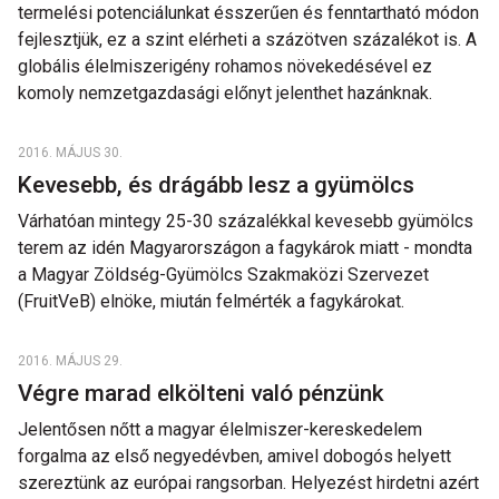
termelési potenciálunkat ésszerűen és fenntartható módon
fejlesztjük, ez a szint elérheti a százötven százalékot is. A
globális élelmiszerigény rohamos növekedésével ez
komoly nemzetgazdasági előnyt jelenthet hazánknak.
2016. MÁJUS 30.
Kevesebb, és drágább lesz a gyümölcs
Várhatóan mintegy 25-30 százalékkal kevesebb gyümölcs
terem az idén Magyarországon a fagykárok miatt - mondta
a Magyar Zöldség-Gyümölcs Szakmaközi Szervezet
(FruitVeB) elnöke, miután felmérték a fagykárokat.
2016. MÁJUS 29.
Végre marad elkölteni való pénzünk
Jelentősen nőtt a magyar élelmiszer-kereskedelem
forgalma az első negyedévben, amivel dobogós helyett
szereztünk az európai rangsorban. Helyezést hirdetni azért