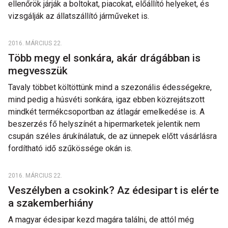
ellenőrök járják a boltokat, piacokat, előállító helyeket, és
vizsgálják az állatszállító járműveket is.
2016. MÁRCIUS 22.
Több megy el sonkára, akár drágábban is
megvesszük
Tavaly többet költöttünk mind a szezonális édességekre,
mind pedig a húsvéti sonkára, igaz ebben közrejátszott
mindkét termékcsoportban az átlagár emelkedése is. A
beszerzés fő helyszínét a hipermarketek jelentik nem
csupán széles árukínálatuk, de az ünnepek előtt vásárlásra
fordítható idő szűkössége okán is.
2016. MÁRCIUS 22.
Veszélyben a csokink? Az édesipart is elérte
a szakemberhiány
A magyar édesipar kezd magára találni, de attól még