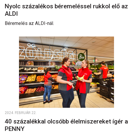
Nyolc százalékos béremeléssel rukkol elő az
ALDI
Béremelés az ALDI-nál.
2024. FEBRUÁR 22.
40 százalékkal olcsóbb élelmiszereket ígér a
PENNY