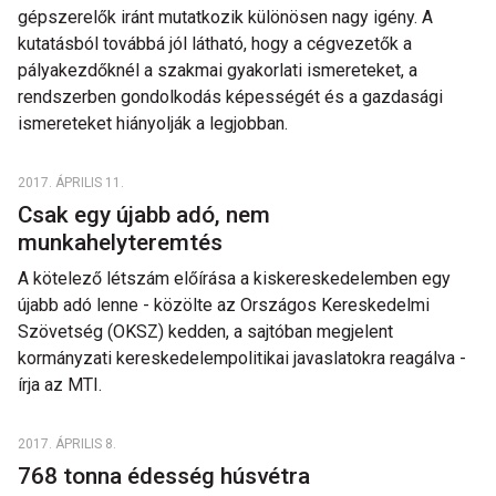
gépszerelők iránt mutatkozik különösen nagy igény. A
kutatásból továbbá jól látható, hogy a cégvezetők a
pályakezdőknél a szakmai gyakorlati ismereteket, a
rendszerben gondolkodás képességét és a gazdasági
ismereteket hiányolják a legjobban.
2017. ÁPRILIS 11.
Csak egy újabb adó, nem
munkahelyteremtés
A kötelező létszám előírása a kiskereskedelemben egy
újabb adó lenne - közölte az Országos Kereskedelmi
Szövetség (OKSZ) kedden, a sajtóban megjelent
kormányzati kereskedelempolitikai javaslatokra reagálva -
írja az MTI.
2017. ÁPRILIS 8.
768 tonna édesség húsvétra