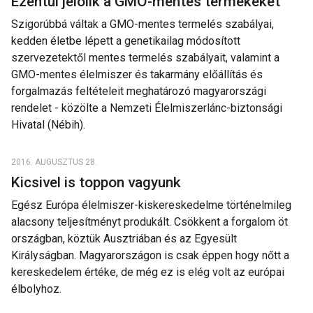
Ezentúl jelölik a GMO-mentes termékeket
Szigorúbbá váltak a GMO-mentes termelés szabályai,
kedden életbe lépett a genetikailag módosított
szervezetektől mentes termelés szabályait, valamint a
GMO-mentes élelmiszer és takarmány előállítás és
forgalmazás feltételeit meghatározó magyarországi
rendelet - közölte a Nemzeti Élelmiszerlánc-biztonsági
Hivatal (Nébih).
2016. AUGUSZTUS 28.
Kicsivel is toppon vagyunk
Egész Európa élelmiszer-kiskereskedelme történelmileg
alacsony teljesítményt produkált. Csökkent a forgalom öt
országban, köztük Ausztriában és az Egyesült
Királyságban. Magyarországon is csak éppen hogy nőtt a
kereskedelem értéke, de még ez is elég volt az európai
élbolyhoz.