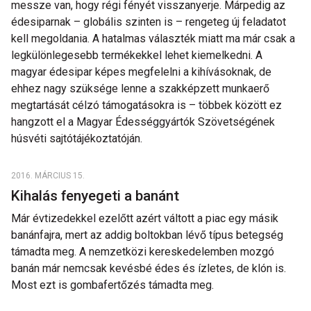
messze van, hogy régi fényét visszanyerje. Márpedig az
édesiparnak – globális szinten is – rengeteg új feladatot
kell megoldania. A hatalmas választék miatt ma már csak a
legkülönlegesebb termékekkel lehet kiemelkedni. A
magyar édesipar képes megfelelni a kihívásoknak, de
ehhez nagy szüksége lenne a szakképzett munkaerő
megtartását célzó támogatásokra is – többek között ez
hangzott el a Magyar Édességgyártók Szövetségének
húsvéti sajtótájékoztatóján.
2016. MÁRCIUS 15.
Kihalás fenyegeti a banánt
Már évtizedekkel ezelőtt azért váltott a piac egy másik
banánfajra, mert az addig boltokban lévő típus betegség
támadta meg. A nemzetközi kereskedelemben mozgó
banán már nemcsak kevésbé édes és ízletes, de klón is.
Most ezt is gombafertőzés támadta meg.