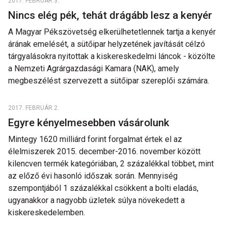
2017. FEBRUÁR 3.
Nincs elég pék, tehát drágább lesz a kenyér
A Magyar Pékszövetség elkerülhetetlennek tartja a kenyér
árának emelését, a sütőipar helyzetének javítását célzó
tárgyalásokra nyitottak a kiskereskedelmi láncok - közölte
a Nemzeti Agrárgazdasági Kamara (NAK), amely
megbeszélést szervezett a sütőipar szereplői számára.
2017. FEBRUÁR 2.
Egyre kényelmesebben vásárolunk
Mintegy 1620 milliárd forint forgalmat értek el az
élelmiszerek 2015. december-2016. november között
kilencven termék kategóriában, 2 százalékkal többet, mint
az előző évi hasonló időszak során. Mennyiség
szempontjából 1 százalékkal csökkent a bolti eladás,
ugyanakkor a nagyobb üzletek súlya növekedett a
kiskereskedelemben.