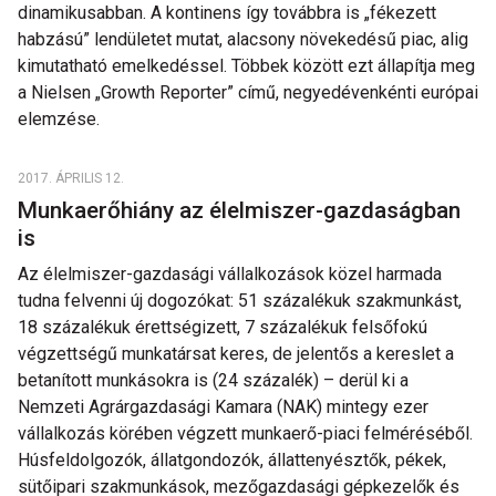
dinamikusabban. A kontinens így továbbra is „fékezett
habzású” lendületet mutat, alacsony növekedésű piac, alig
kimutatható emelkedéssel. Többek között ezt állapítja meg
a Nielsen „Growth Reporter” című, negyedévenkénti európai
elemzése.
2017. ÁPRILIS 12.
Munkaerőhiány az élelmiszer-gazdaságban
is
Az élelmiszer-gazdasági vállalkozások közel harmada
tudna felvenni új dogozókat: 51 százalékuk szakmunkást,
18 százalékuk érettségizett, 7 százalékuk felsőfokú
végzettségű munkatársat keres, de jelentős a kereslet a
betanított munkásokra is (24 százalék) – derül ki a
Nemzeti Agrárgazdasági Kamara (NAK) mintegy ezer
vállalkozás körében végzett munkaerő-piaci felméréséből.
Húsfeldolgozók, állatgondozók, állattenyésztők, pékek,
sütőipari szakmunkások, mezőgazdasági gépkezelők és