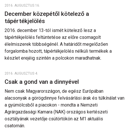
2016. AUGUSZTUS 16.
December közepétől kötelező a
tápértékjelölés
2016. december 13-tól ismét kötelező lesz a
tápértékjelölés feltüntetése az előre csomagolt
élelmiszerek többségénél. A határidőt megelőzően
forgalomba hozott, tápértékjelölés nélküli termékek a
készlet erejéig szintén a polcokon maradhatnak.
2016. AUGUSZTUS 4.
Csak a gond van a dinnyével
Nem csak Magyarországon, de egész Európában
alacsonyak a görögdinnye felvásárlási árak és túlkínálat van
a gyümölcsből a piacokon - mondta a Nemzeti
Agrárgazdasági Kamara (NAK) országos kertészeti
osztályának vezetője csütörtökön az M1 aktuális
csatornán.