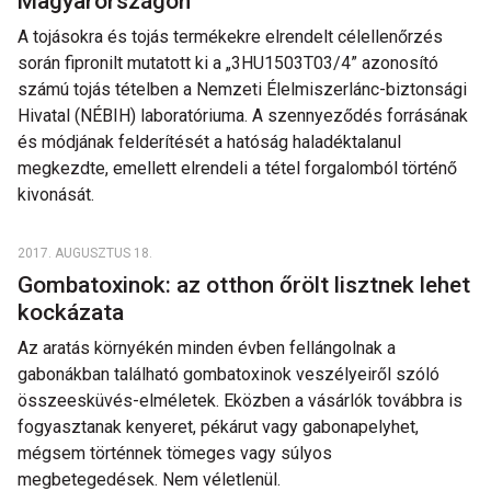
Magyarországon
A tojásokra és tojás termékekre elrendelt célellenőrzés
során fipronilt mutatott ki a „3HU1503T03/4” azonosító
számú tojás tételben a Nemzeti Élelmiszerlánc-biztonsági
Hivatal (NÉBIH) laboratóriuma. A szennyeződés forrásának
és módjának felderítését a hatóság haladéktalanul
megkezdte, emellett elrendeli a tétel forgalomból történő
kivonását.
2017. AUGUSZTUS 18.
Gombatoxinok: az otthon őrölt lisztnek lehet
kockázata
Az aratás környékén minden évben fellángolnak a
gabonákban található gombatoxinok veszélyeiről szóló
összeesküvés-elméletek. Eközben a vásárlók továbbra is
fogyasztanak kenyeret, pékárut vagy gabonapelyhet,
mégsem történnek tömeges vagy súlyos
megbetegedések. Nem véletlenül.