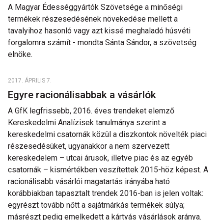
A Magyar Édességgyártók Szövetsége a minőségi
termékek részesedésének növekedése mellett a
tavalyihoz hasonló vagy azt kissé meghaladó húsvéti
forgalomra számít - mondta Sánta Sándor, a szövetség
elnöke.
2017. ÁPRILIS 7.
Egyre racionálisabbak a vásárlók
A GfK legfrissebb, 2016. éves trendeket elemző
Kereskedelmi Analízisek tanulmánya szerint a
kereskedelmi csatornák közül a diszkontok növelték piaci
részesedésüket, ugyanakkor a nem szervezett
kereskedelem – utcai árusok, illetve piac és az egyéb
csatornák – kismértékben veszítettek 2015-höz képest. A
racionálisabb vásárlói magatartás irányába ható
korábbiakban tapasztalt trendek 2016-ban is jelen voltak:
egyrészt tovább nőtt a sajátmárkás termékek súlya;
másrészt pedig emelkedett a kártyás vásárlások aránya.