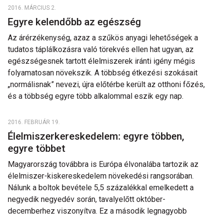
2016. MÁRCIUS 2.
Egyre kelendőbb az egészség
Az árérzékenység, azaz a szűkös anyagi lehetőségek a
tudatos táplálkozásra való törekvés ellen hat ugyan, az
egészségesnek tartott élelmiszerek iránti igény mégis
folyamatosan növekszik. A többség étkezési szokásait
„normálisnak” nevezi, újra előtérbe került az otthoni főzés,
és a többség egyre több alkalommal eszik egy nap.
2016. FEBRUÁR 19.
Élelmiszerkereskedelem: egyre többen,
egyre többet
Magyarország továbbra is Európa élvonalába tartozik az
élelmiszer-kiskereskedelem növekedési rangsorában.
Nálunk a boltok bevétele 5,5 százalékkal emelkedett a
negyedik negyedév során, tavalyelőtt október-
decemberhez viszonyítva. Ez a második legnagyobb