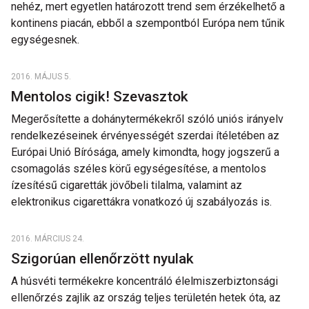
nehéz, mert egyetlen határozott trend sem érzékelhető a
kontinens piacán, ebből a szempontból Európa nem tűnik
egységesnek.
2016. MÁJUS 5.
Mentolos cigik! Szevasztok
Megerősítette a dohánytermékekről szóló uniós irányelv
rendelkezéseinek érvényességét szerdai ítéletében az
Európai Unió Bírósága, amely kimondta, hogy jogszerű a
csomagolás széles körű egységesítése, a mentolos
ízesítésű cigaretták jövőbeli tilalma, valamint az
elektronikus cigarettákra vonatkozó új szabályozás is.
2016. MÁRCIUS 24.
Szigorúan ellenőrzött nyulak
A húsvéti termékekre koncentráló élelmiszerbiztonsági
ellenőrzés zajlik az ország teljes területén hetek óta, az