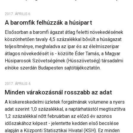
2017. ÁPRILIS 6.
A baromfik felhúzzák a húsipart
Elsősorban a baromfi ágazat átlag feletti növekedésének
köszönhetően tavaly 4,5 százalékkal bővült a húságazat
teljesítménye, meghaladva az ipar és az élelmiszeripar
átlagos növekedését is - közölte Éder Tamás, a Magyar
Húsiparosok Szövetségének (Hússzövetség) társadalmi
elnöke szerdán Budapesten sajtótájékoztatón.
2017. ÁPRILIS 4.
Minden várakozásnál rosszabb az adat
A kiskereskedelmi üzletek forgalmának volumene a nyers
adat szerint 1,0 százalékkal, a naptárhatástól megtisztítva
1,2 százalékkal nőtt februárban az előző év azonos
időszakához képest - jelentette kedden első becslése
alapján a Központi Statisztikai Hivatal (KSH). Ez minden