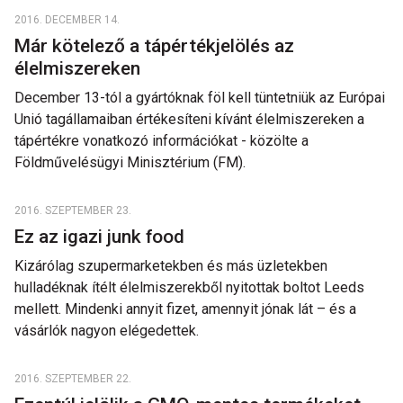
2016. DECEMBER 14.
Már kötelező a tápértékjelölés az
élelmiszereken
December 13-tól a gyártóknak föl kell tüntetniük az Európai
Unió tagállamaiban értékesíteni kívánt élelmiszereken a
tápértékre vonatkozó információkat - közölte a
Földművelésügyi Minisztérium (FM).
2016. SZEPTEMBER 23.
Ez az igazi junk food
Kizárólag szupermarketekben és más üzletekben
hulladéknak ítélt élelmiszerekből nyitottak boltot Leeds
mellett. Mindenki annyit fizet, amennyit jónak lát – és a
vásárlók nagyon elégedettek.
2016. SZEPTEMBER 22.