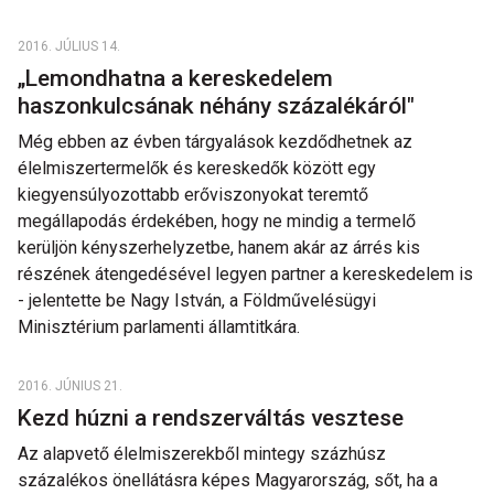
2016. JÚLIUS 14.
„Lemondhatna a kereskedelem
haszonkulcsának néhány százalékáról"
Még ebben az évben tárgyalások kezdődhetnek az
élelmiszertermelők és kereskedők között egy
kiegyensúlyozottabb erőviszonyokat teremtő
megállapodás érdekében, hogy ne mindig a termelő
kerüljön kényszerhelyzetbe, hanem akár az árrés kis
részének átengedésével legyen partner a kereskedelem is
- jelentette be Nagy István, a Földművelésügyi
Minisztérium parlamenti államtitkára.
2016. JÚNIUS 21.
Kezd húzni a rendszerváltás vesztese
Az alapvető élelmiszerekből mintegy százhúsz
százalékos önellátásra képes Magyarország, sőt, ha a