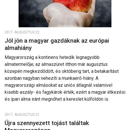
2017. AUGUSZTUS 22.
Jól jön a magyar gazdáknak az európai
almahiány
Magyarország a kontinens hetedik legnagyobb
almatermelője; az almaszüret itthon már augusztus
közepén megkezdődött, és októberig tart, a betakarítást
azonban nagyban nehezíti a munkaerő-hiány. A
magyarországi almásokat az uniós átlagnál valamivel
kisebb aszály- és fagykárok érték, ezért a magyar étkezési
és ipari alma iránt megnőhet a kereslet külföldön is.
2017. AUGUSZTUS 21.
Újra szennyezett tojást találtak