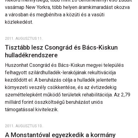
vasárnap New Yorkra, több helyen áramkimaradást okozva
a városban és megbénítva a közúti és a vasúti
közlekedést.
2011. AUGUSZTUS 11.
Tisztább lesz Csongrád és Bács-Kiskun
hulladékrendszere
Huszonhat Csongrád és Bács-Kiskun megyei település
felhagyott szilárdhulladék-lerakójának rekultivációja
kezdődött el. A beruházás célja a hulladék jelentette
környezeti veszély csökkentése, és az évtizedekig
szeméttelepként működő területek rehabilitációja. Az 2,79
milliárd forint összköltségű beruházást uniós
támogatással kivitelezik.
2011. AUGUSZTUS 10.
A Monstantóval egyezkedik a kormány