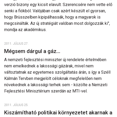
verzió bizony egy kicsit elavult. Szerencsére nem vette elő
senki a fiókból. Valójában csak azért készült el gyorsan,
hogy Brüsszelben kipipálhassák, hogy a magyarok is
megcsinálták. Az új stratégiát valóban most dolgozzák ki",
mondja az akadémikus.
2011. JÚLIUS 27.
Mégsem dárgul a gáz...
A nemzeti fejlesztési miniszter új rendelete értelmében
nem emelkednek a lakossági gázárak, mivel nem
változtatnak az egyetemes szolgáltatás árán, s így a Széll
Kálmán Tervben megjelölt céloknak megfelelően nem
növekednek a lakossági terhek sem - közölte a Nemzeti
Fejlesztési Minisztérium szerdán az MTI-vel.
2011. JÚLIUS 25.
Kiszámítható politikai környezetet akarnak a