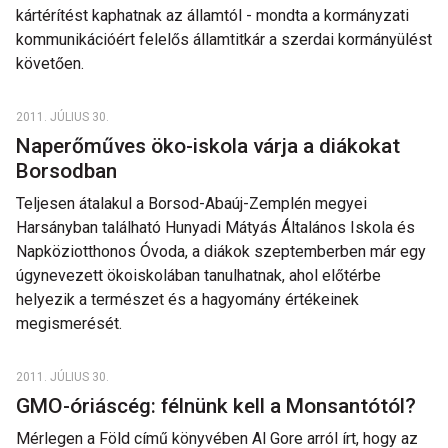
kártérítést kaphatnak az államtól - mondta a kormányzati
kommunikációért felelős államtitkár a szerdai kormányülést
követően.
2011. JÚLIUS 30.
Naperőműves öko-iskola várja a diákokat
Borsodban
Teljesen átalakul a Borsod-Abaúj-Zemplén megyei
Harsányban található Hunyadi Mátyás Általános Iskola és
Napköziotthonos Óvoda, a diákok szeptemberben már egy
úgynevezett ökoiskolában tanulhatnak, ahol előtérbe
helyezik a természet és a hagyomány értékeinek
megismerését.
2011. JÚLIUS 30.
GMO-óriáscég: félnünk kell a Monsantótól?
Mérlegen a Föld című könyvében Al Gore arról írt, hogy az