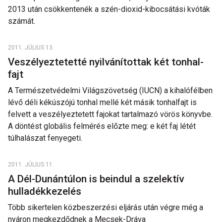
2013 után csökkentenék a szén-dioxid-kibocsátási kvóták
számát.
2011. JÚLIUS 13.
Veszélyeztetetté nyilvánítottak két tonhal-
fajt
A Természetvédelmi Világszövetség (IUCN) a kihalófélben
lévő déli kékúszójú tonhal mellé két másik tonhalfajt is
felvett a veszélyeztetett fajokat tartalmazó vörös könyvbe.
A döntést globális felmérés előzte meg: e két faj létét
túlhalászat fenyegeti.
2011. JÚLIUS 11.
A Dél-Dunántúlon is beindul a szelektív
hulladékkezelés
Több sikertelen közbeszerzési eljárás után végre még a
nyáron megkezdődnek a Mecsek-Dráva