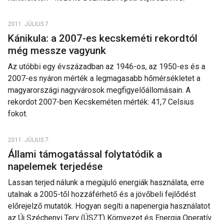
2011. JÚLIUS 7.
Kánikula: a 2007-es kecskeméti rekordtól
még messze vagyunk
Az utóbbi egy évszázadban az 1946-os, az 1950-es és a
2007-es nyáron mérték a legmagasabb hőmérsékletet a
magyarországi nagyvárosok megfigyelőállomásain. A
rekordot 2007-ben Kecskeméten mérték: 41,7 Celsius
fokot.
2011. JÚLIUS 7.
Állami támogatással folytatódik a
napelemek terjedése
Lassan terjed nálunk a megújuló energiák használata, erre
utalnak a 2005-től hozzáférhető és a jövőbeli fejlődést
előrejelző mutatók. Hogyan segíti a napenergia használatot
az Új Széchenyi Terv (ÚSZT) Környezet és Energia Operatív