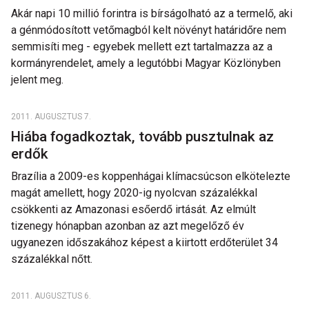
Akár napi 10 millió forintra is bírságolható az a termelő, aki
a génmódosított vetőmagból kelt növényt határidőre nem
semmisíti meg - egyebek mellett ezt tartalmazza az a
kormányrendelet, amely a legutóbbi Magyar Közlönyben
jelent meg.
2011. AUGUSZTUS 7.
Hiába fogadkoztak, tovább pusztulnak az
erdők
Brazília a 2009-es koppenhágai klímacsúcson elkötelezte
magát amellett, hogy 2020-ig nyolcvan százalékkal
csökkenti az Amazonasi esőerdő irtását. Az elmúlt
tizenegy hónapban azonban az azt megelőző év
ugyanezen időszakához képest a kiirtott erdőterület 34
százalékkal nőtt.
2011. AUGUSZTUS 6.