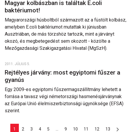
Magyar kolbászban is találtak E.coli
baktériumot!
Magyarországi húsboltból származott az a füstölt kolbász,
amelyben E.coli baktériumot mutattak ki júniusban
Ausztriában, de más törzshöz tartozik, mint a járványt
okozó, és megbetegedést sem okozott - közölte a
Mezőgazdasági Szakigazgatási Hivatal (MgSzH).
2011. JÚLIUS 5.
Rejtélyes járvány: most egyiptomi fűszer a
gyanús
Egy 2009-es egyiptomi fűszermagszállítmány lehetett a
forrása a tavasz végi németországi hasmenésjárványnak
az Európai Unió élelmiszerbiztonsági ügynöksége (EFSA)
szerint.
1
2
3
4
5
...
9
10
11
12
13