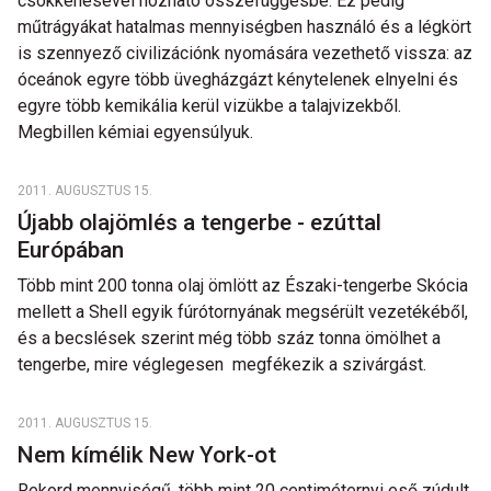
csökkenésével hozható összefüggésbe. Ez pedig
műtrágyákat hatalmas mennyiségben használó és a légkört
is szennyező civilizációnk nyomására vezethető vissza: az
óceánok egyre több üvegházgázt kénytelenek elnyelni és
egyre több kemikália kerül vizükbe a talajvizekből.
Megbillen kémiai egyensúlyuk.
2011. AUGUSZTUS 15.
Újabb olajömlés a tengerbe - ezúttal
Európában
Több mint 200 tonna olaj ömlött az Északi-tengerbe Skócia
mellett a Shell egyik fúrótornyának megsérült vezetékéből,
és a becslések szerint még több száz tonna ömölhet a
tengerbe, mire véglegesen megfékezik a szivárgást.
2011. AUGUSZTUS 15.
Nem kímélik New York-ot
Rekord mennyiségű, több mint 20 centiméternyi eső zúdult