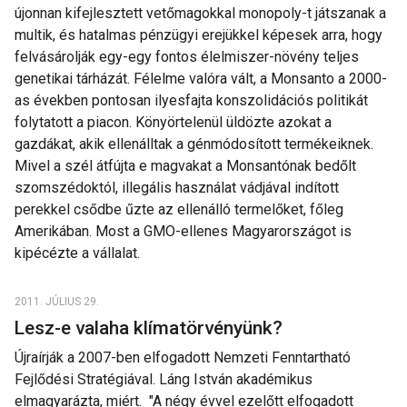
újonnan kifejlesztett vetőmagokkal monopoly-t játszanak a
multik, és hatalmas pénzügyi erejükkel képesek arra, hogy
felvásárolják egy-egy fontos élelmiszer-növény teljes
genetikai tárházát. Félelme valóra vált, a Monsanto a 2000-
as években pontosan ilyesfajta konszolidációs politikát
folytatott a piacon. Könyörtelenül üldözte azokat a
gazdákat, akik ellenálltak a génmódosított termékeiknek.
Mivel a szél átfújta e magvakat a Monsantónak bedőlt
szomszédoktól, illegális használat vádjával indított
perekkel csődbe űzte az ellenálló termelőket, főleg
Amerikában. Most a GMO-ellenes Magyarországot is
kipécézte a vállalat.
2011. JÚLIUS 29.
Lesz-e valaha klímatörvényünk?
Újraírják a 2007-ben elfogadott Nemzeti Fenntartható
Fejlődési Stratégiával. Láng István akadémikus
elmagyarázta, miért. "A négy évvel ezelőtt elfogadott