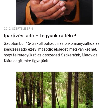
2012. SZEPTEMBER 4.
Iparűzési adó – tegyünk rá félre!
Szeptember 15-én kell befizetni az önkormányzathoz az
iparűzési adó ezévi második előlegét: még van két hét,
hogy félretegyük rá az összeget! Szakértőnk, Matovics
Klára segít, mire figyeljünk.