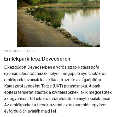
2011. AUGUSZTUS 17.
Emlékpark lesz Devecseren
Elkezdődött Devecserben a vörösiszap-katasztrófa
nyomán elbontott házak helyén megépülő nyolchektáros
emlékpark tavainak kialakítása, közölte az Újjáépítési
Katasztrófavédelmi Törzs (ÚKT) parancsnoka. A park
építési területét átadták a kivitelezőknek, akik megkezdték
az egyenként félhektáros vízfelületű látványtó kialakítását.
Az emlékparkot a tervek szerint az iszapömlés egyéves
évfordulóján avatják majd fel.