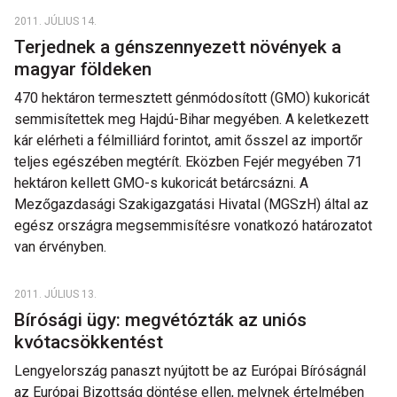
2011. JÚLIUS 14.
Terjednek a génszennyezett növények a
magyar földeken
470 hektáron termesztett génmódosított (GMO) kukoricát
semmisítettek meg Hajdú-Bihar megyében. A keletkezett
kár elérheti a félmilliárd forintot, amit ősszel az importőr
teljes egészében megtérít. Eközben Fejér megyében 71
hektáron kellett GMO-s kukoricát betárcsázni. A
Mezőgazdasági Szakigazgatási Hivatal (MGSzH) által az
egész országra megsemmisítésre vonatkozó határozatot
van érvényben.
2011. JÚLIUS 13.
Bírósági ügy: megvétózták az uniós
kvótacsökkentést
Lengyelország panaszt nyújtott be az Európai Bíróságnál
az Európai Bizottság döntése ellen, melynek értelmében