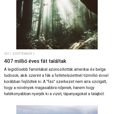
2011. SZEPTEMBER 1.
407 millió éves fát találtak
A legidősebb famintákat azonosították amerikai és belga
tudósok, akik szerint a fák a feltételezettnél tízmillió évvel
korábban fejlődtek ki. A "fás" szerkezet nem arra szolgált,
hogy a növények magasabbra nőjenek, hanem hogy
hatékonyabban nyerjék ki a vizet, tápanyagokat a talajból.