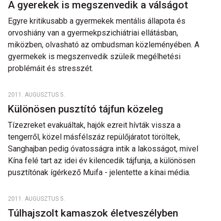
A gyerekek is megszenvedik a válságot
Egyre kritikusabb a gyermekek mentális állapota és
orvoshiány van a gyermekpszichiátriai ellátásban,
miközben, olvasható az ombudsman közleményében. A
gyermekek is megszenvedik szüleik megélhetési
problémáit és stresszét.
2011. AUGUSZTUS 5.
Különösen pusztító tájfun közeleg
Tízezreket evakuáltak, hajók ezreit hívták vissza a
tengerről, közel másfélszáz repülőjáratot töröltek,
Sanghajban pedig óvatosságra intik a lakosságot, mivel
Kína felé tart az idei év kilencedik tájfunja, a különösen
pusztítónak ígérkező Muifa - jelentette a kínai média.
2011. AUGUSZTUS 5.
Túlhajszolt kamaszok életveszélyben