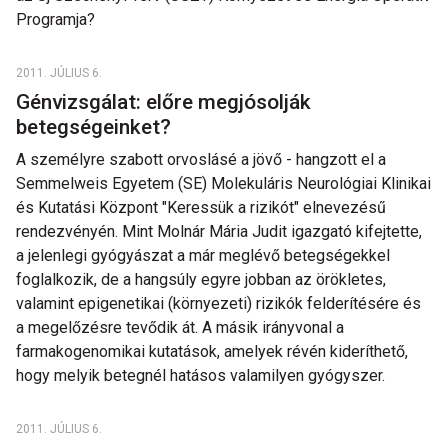
Programja?
2011. JÚLIUS 6.
Génvizsgálat: előre megjósolják
betegségeinket?
A személyre szabott orvoslásé a jövő - hangzott el a
Semmelweis Egyetem (SE) Molekuláris Neurológiai Klinikai
és Kutatási Központ "Keressük a rizikót" elnevezésű
rendezvényén. Mint Molnár Mária Judit igazgató kifejtette,
a jelenlegi gyógyászat a már meglévő betegségekkel
foglalkozik, de a hangsúly egyre jobban az örökletes,
valamint epigenetikai (környezeti) rizikók felderítésére és
a megelőzésre tevődik át. A másik irányvonal a
farmakogenomikai kutatások, amelyek révén kideríthető,
hogy melyik betegnél hatásos valamilyen gyógyszer.
2011. JÚLIUS 6.