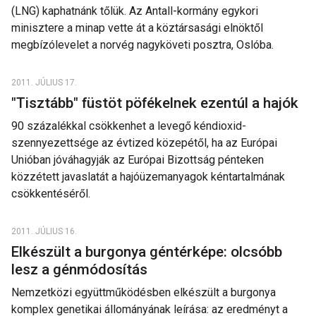
(LNG) kaphatnánk tőlük. Az Antall-kormány egykori
minisztere a minap vette át a köztársasági elnöktől
megbízólevelet a norvég nagyköveti posztra, Oslóba.
2011. JÚLIUS 17.
"Tisztább" füstöt pöfékelnek ezentúl a hajók
90 százalékkal csökkenhet a levegő kéndioxid-
szennyezettsége az évtized közepétől, ha az Európai
Unióban jóváhagyják az Európai Bizottság pénteken
közzétett javaslatát a hajóüzemanyagok kéntartalmának
csökkentéséről.
2011. JÚLIUS 16.
Elkészült a burgonya géntérképe: olcsóbb
lesz a génmódosítás
Nemzetközi együttműködésben elkészült a burgonya
komplex genetikai állományának leírása: az eredményt a