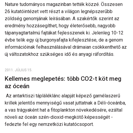
Nature tudományos magazinban tették közzé. Összesen
26 kutatóintézet vett részt a világon legnépszerűbb
zöldség genomjának leírásában. A szakértők szerint az
eredmény hozzásegíthet, hogy életerősebb, nagyobb
tápanyagtartalmú fajtákat fejlesszenek ki. Jelenleg 10-12
évbe telik egy új burgonyafajta kifejlesztése, de a genom
információinak felhasználásával drámaian csökkenthető az
új változatokhoz szükséges idő és anyagi ráfordítás.
2011. JÚLIUS 15.
Kellemes meglepetés: több CO2-t köt meg
az óceán
Az antarktiszi tápláléklánc alapját képező garnélaszerű
krillek jelentős mennyiségű vasat juttatnak a Déli-óceánba,
a vas trágyaként hat a fitoplankton növekedésére, ezáltal
növeli az óceán szén-dioxid-megkötő képességét -
fedezte fel egy nemzetközi kutatócsoport.