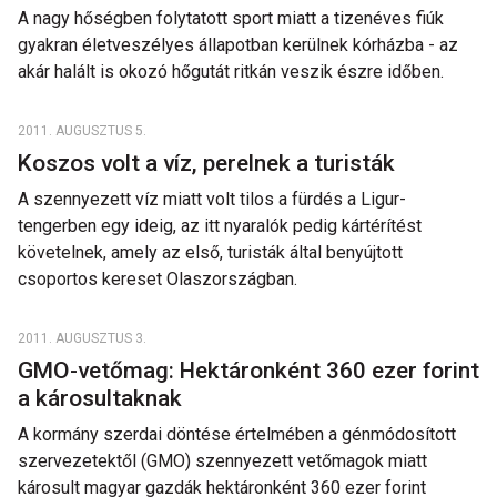
A nagy hőségben folytatott sport miatt a tizenéves fiúk
gyakran életveszélyes állapotban kerülnek kórházba - az
akár halált is okozó hőgutát ritkán veszik észre időben.
2011. AUGUSZTUS 5.
Koszos volt a víz, perelnek a turisták
A szennyezett víz miatt volt tilos a fürdés a Ligur-
tengerben egy ideig, az itt nyaralók pedig kártérítést
követelnek, amely az első, turisták által benyújtott
csoportos kereset Olaszországban.
2011. AUGUSZTUS 3.
GMO-vetőmag: Hektáronként 360 ezer forint
a károsultaknak
A kormány szerdai döntése értelmében a génmódosított
szervezetektől (GMO) szennyezett vetőmagok miatt
károsult magyar gazdák hektáronként 360 ezer forint