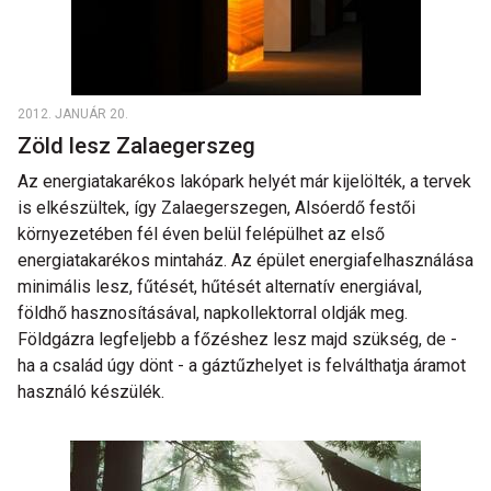
2012. JANUÁR 20.
Zöld lesz Zalaegerszeg
Az energiatakarékos lakópark helyét már kijelölték, a tervek
is elkészültek, így Zalaegerszegen, Alsóerdő festői
környezetében fél éven belül felépülhet az első
energiatakarékos mintaház. Az épület energiafelhasználása
minimális lesz, fűtését, hűtését alternatív energiával,
földhő hasznosításával, napkollektorral oldják meg.
Földgázra legfeljebb a főzéshez lesz majd szükség, de -
ha a család úgy dönt - a gáztűzhelyet is felválthatja áramot
használó készülék.