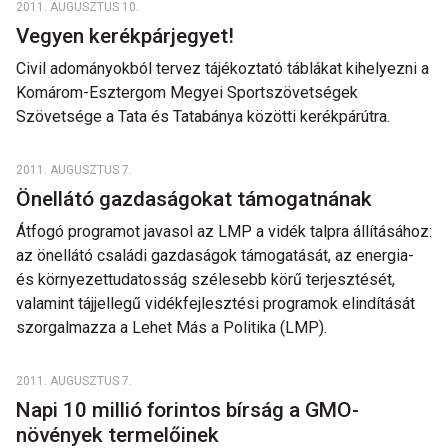
2011. AUGUSZTUS 10.
Vegyen kerékpárjegyet!
Civil adományokból tervez tájékoztató táblákat kihelyezni a
Komárom-Esztergom Megyei Sportszövetségek
Szövetsége a Tata és Tatabánya közötti kerékpárútra.
2011. AUGUSZTUS 7.
Önellátó gazdaságokat támogatnának
Átfogó programot javasol az LMP a vidék talpra állításához:
az önellátó családi gazdaságok támogatását, az energia-
és környezettudatosság szélesebb körű terjesztését,
valamint tájjellegű vidékfejlesztési programok elindítását
szorgalmazza a Lehet Más a Politika (LMP).
2011. AUGUSZTUS 7.
Napi 10 millió forintos bírság a GMO-
növények termelőinek