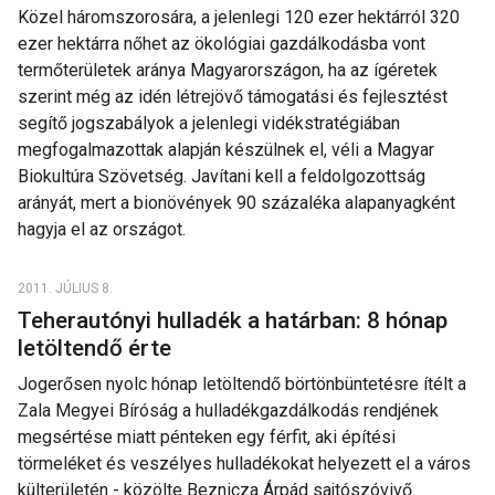
Közel háromszorosára, a jelenlegi 120 ezer hektárról 320
ezer hektárra nőhet az ökológiai gazdálkodásba vont
termőterületek aránya Magyarországon, ha az ígéretek
szerint még az idén létrejövő támogatási és fejlesztést
segítő jogszabályok a jelenlegi vidékstratégiában
megfogalmazottak alapján készülnek el, véli a Magyar
Biokultúra Szövetség. Javítani kell a feldolgozottság
arányát, mert a bionövények 90 százaléka alapanyagként
hagyja el az országot.
2011. JÚLIUS 8.
Teherautónyi hulladék a határban: 8 hónap
letöltendő érte
Jogerősen nyolc hónap letöltendő börtönbüntetésre ítélt a
Zala Megyei Bíróság a hulladékgazdálkodás rendjének
megsértése miatt pénteken egy férfit, aki építési
törmeléket és veszélyes hulladékokat helyezett el a város
külterületén - közölte Beznicza Árpád sajtószóvivő.