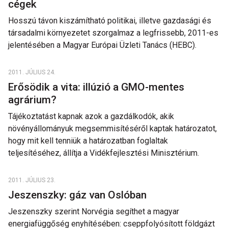
cégek
Hosszú távon kiszámítható politikai, illetve gazdasági és
társadalmi környezetet szorgalmaz a legfrissebb, 2011-es
jelentésében a Magyar Európai Üzleti Tanács (HEBC).
2011. JÚLIUS 24.
Erősödik a vita: illúzió a GMO-mentes
agrárium?
Tájékoztatást kapnak azok a gazdálkodók, akik
növényállományuk megsemmisítéséről kaptak határozatot,
hogy mit kell tenniük a határozatban foglaltak
teljesítéséhez, állítja a Vidékfejlesztési Minisztérium.
2011. JÚLIUS 23.
Jeszenszky: gáz van Oslóban
Jeszenszky szerint Norvégia segíthet a magyar
energiafüggőség enyhítésében: cseppfolyósított földgázt