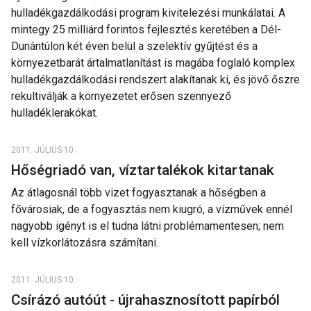
hulladékgazdálkodási program kivitelezési munkálatai. A
mintegy 25 milliárd forintos fejlesztés keretében a Dél-
Dunántúlon két éven belül a szelektív gyűjtést és a
környezetbarát ártalmatlanítást is magába foglaló komplex
hulladékgazdálkodási rendszert alakítanak ki, és jövő őszre
rekultiválják a környezetet erősen szennyező
hulladéklerakókat.
2011. JÚLIUS 10.
Hőségriadó van, víztartalékok kitartanak
Az átlagosnál több vizet fogyasztanak a hőségben a
fővárosiak, de a fogyasztás nem kiugró, a vízművek ennél
nagyobb igényt is el tudna látni problémamentesen; nem
kell vízkorlátozásra számítani.
2011. JÚLIUS 10.
Csírázó autóút - újrahasznosított papírból