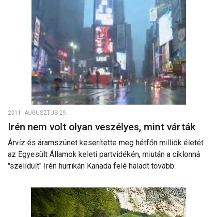
2011. AUGUSZTUS 29.
Irén nem volt olyan veszélyes, mint várták
Árvíz és áramszünet keserítette meg hétfőn milliók életét
az Egyesült Államok keleti partvidékén, miután a ciklonná
"szelídült" Irén hurrikán Kanada felé haladt tovább.