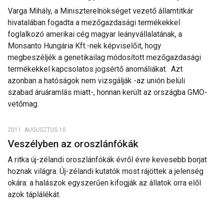
Varga Mihály, a Miniszterelnökséget vezető államtitkár
hivatalában fogadta a mezőgazdasági termékekkel
foglalkozó amerikai cég magyar leányvállalatának, a
Monsanto Hungária Kft.-nek képviselőit, hogy
megbeszéljék a genetikailag módosított mezőgazdasági
termékekkel kapcsolatos jogsértő anomáliákat. Azt
azonban a hatóságok nem vizsgálják -az unión belüli
szabad áruáramlás miatt-, honnan került az országba GMO-
vetőmag.
2011. AUGUSZTUS 10.
Veszélyben az oroszlánfókák
A ritka új-zélandi oroszlánfókák évről évre kevesebb borjat
hoznak világra. Új-zélandi kutatók most rájöttek a jelenség
okára: a halászok egyszerűen kifogják az állatok orra elől
azok táplálékát.