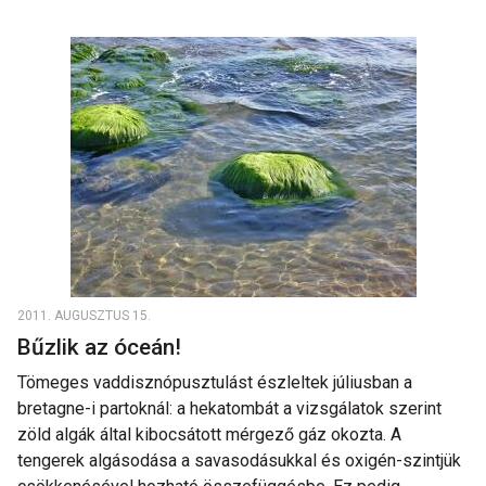
2011. AUGUSZTUS 15.
Bűzlik az óceán!
Tömeges vaddisznópusztulást észleltek júliusban a
bretagne-i partoknál: a hekatombát a vizsgálatok szerint
zöld algák által kibocsátott mérgező gáz okozta. A
tengerek algásodása a savasodásukkal és oxigén-szintjük