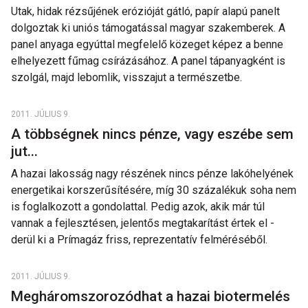
Utak, hidak rézsűjének erózióját gátló, papír alapú panelt
dolgoztak ki uniós támogatással magyar szakemberek. A
panel anyaga egyúttal megfelelő közeget képez a benne
elhelyezett fűmag csírázásához. A panel tápanyagként is
szolgál, majd lebomlik, visszajut a természetbe.
2011. JÚLIUS 9.
A többségnek nincs pénze, vagy eszébe sem
jut...
A hazai lakosság nagy részének nincs pénze lakóhelyének
energetikai korszerűsítésére, míg 30 százalékuk soha nem
is foglalkozott a gondolattal. Pedig azok, akik már túl
vannak a fejlesztésen, jelentős megtakarítást értek el -
derül ki a Prímagáz friss, reprezentatív felméréséből.
2011. JÚLIUS 9.
Megháromszorozódhat a hazai biotermelés