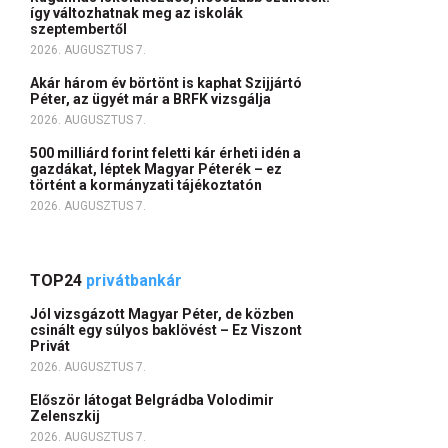
így változhatnak meg az iskolák
szeptembertől
2026. AUGUSZTUS 7.
Akár három év börtönt is kaphat Szijjártó
Péter, az ügyét már a BRFK vizsgálja
2026. AUGUSZTUS 7.
500 milliárd forint feletti kár érheti idén a
gazdákat, léptek Magyar Péterék – ez
történt a kormányzati tájékoztatón
2026. AUGUSZTUS 7.
TOP24
privátbankár
Jól vizsgázott Magyar Péter, de közben
csinált egy súlyos baklövést – Ez Viszont
Privát
2026. AUGUSZTUS 7.
Először látogat Belgrádba Volodimir
Zelenszkij
2026. AUGUSZTUS 7.