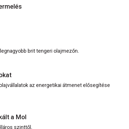
termelés
legnagyobb brit tengeri olajmezőn.
tokat
ajvállalatok az energetikai átmenet elősegítése
kált a Mol
láros szinttől.