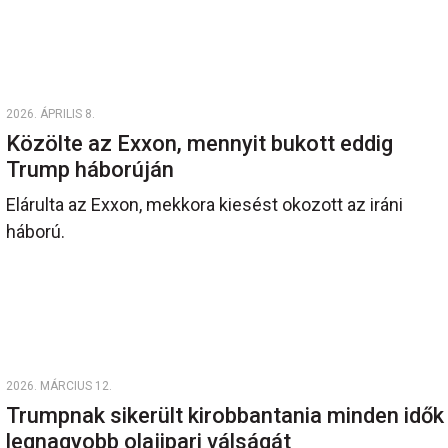
2026. ÁPRILIS 8.
Közölte az Exxon, mennyit bukott eddig
Trump háborúján
Elárulta az Exxon, mekkora kiesést okozott az iráni
háború.
2026. MÁRCIUS 12.
Trumpnak sikerült kirobbantania minden idők
legnagyobb olajipari válságát