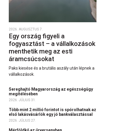
2026. AUGUSZTUS 7.
Egy ország figyeli a
fogyasztást – a vállalkozások
menthetik meg az esti
áramcsúcsokat
Paks kiesése és a brutális aszály után lépnek a
vállalkozások.
Sereghajtó Magyarország az egészségügy
megítélésében
2026. JÚLIUS 31.
Több mint 2 millió forintot is spórolhatnak az
első lakásvásárlók egy jó bankválasztással
2026. JÚLIUS 27.
Mérföldkő az űrversenyben