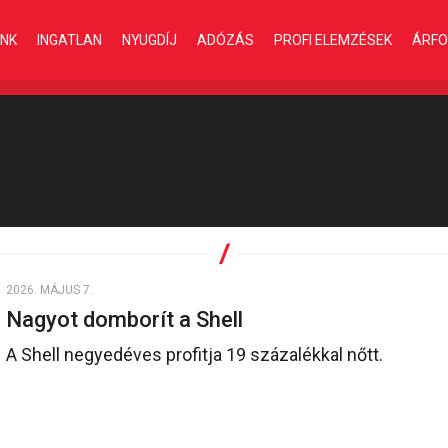
INK
INGATLAN
NYUGDÍJ
ADÓZÁS
PROFI ELEMZÉSEK
ÁRFO
2026. MÁJUS 7.
Nagyot domborít a Shell
A Shell negyedéves profitja 19 százalékkal nőtt.