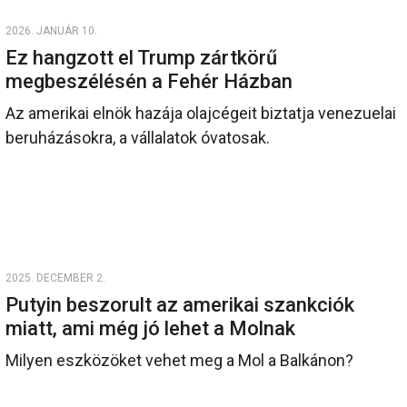
2026. JANUÁR 10.
Ez hangzott el Trump zártkörű
megbeszélésén a Fehér Házban
Az amerikai elnök hazája olajcégeit biztatja venezuelai
beruházásokra, a vállalatok óvatosak.
2025. DECEMBER 2.
Putyin beszorult az amerikai szankciók
miatt, ami még jó lehet a Molnak
Milyen eszközöket vehet meg a Mol a Balkánon?