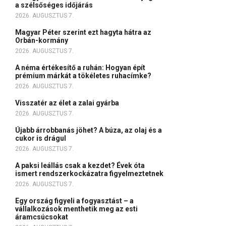
a szélsőséges időjárás
2026. AUGUSZTUS 7.
Magyar Péter szerint ezt hagyta hátra az
Orbán-kormány
2026. AUGUSZTUS 7.
A néma értékesítő a ruhán: Hogyan épít
prémium márkát a tökéletes ruhacímke?
2026. AUGUSZTUS 7.
Visszatér az élet a zalai gyárba
2026. AUGUSZTUS 7.
Újabb árrobbanás jöhet? A búza, az olaj és a
cukor is drágul
2026. AUGUSZTUS 7.
A paksi leállás csak a kezdet? Évek óta
ismert rendszerkockázatra figyelmeztetnek
2026. AUGUSZTUS 7.
Egy ország figyeli a fogyasztást – a
vállalkozások menthetik meg az esti
áramcsúcsokat