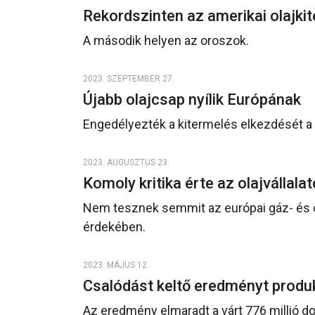
Rekordszinten az amerikai olajki
A második helyen az oroszok.
2023. SZEPTEMBER 27.
Újabb olajcsap nyílik Európának
Engedélyezték a kitermelés elkezdését a 
2023. AUGUSZTUS 23.
Komoly kritika érte az olajvállala
Nem tesznek semmit az európai gáz- és ol
érdekében.
2023. MÁJUS 12.
Csalódást keltő eredményt produ
Az eredmény elmaradt a várt 776 millió dol