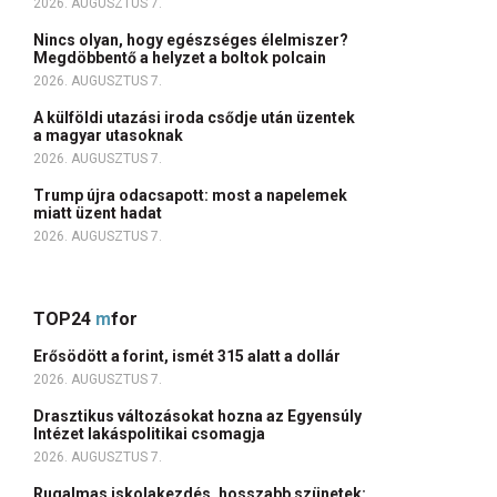
2026. AUGUSZTUS 7.
Nincs olyan, hogy egészséges élelmiszer?
Megdöbbentő a helyzet a boltok polcain
2026. AUGUSZTUS 7.
A külföldi utazási iroda csődje után üzentek
a magyar utasoknak
2026. AUGUSZTUS 7.
Trump újra odacsapott: most a napelemek
miatt üzent hadat
2026. AUGUSZTUS 7.
TOP24
m
for
Erősödött a forint, ismét 315 alatt a dollár
2026. AUGUSZTUS 7.
Drasztikus változásokat hozna az Egyensúly
Intézet lakáspolitikai csomagja
2026. AUGUSZTUS 7.
Rugalmas iskolakezdés, hosszabb szünetek: