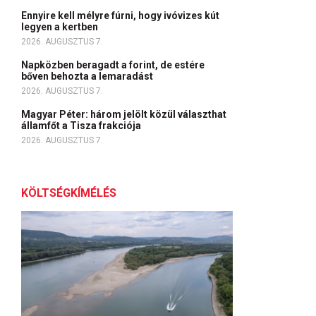
Ennyire kell mélyre fúrni, hogy ivóvizes kút
legyen a kertben
2026. AUGUSZTUS 7.
Napközben beragadt a forint, de estére
bőven behozta a lemaradást
2026. AUGUSZTUS 7.
Magyar Péter: három jelölt közül választhat
államfőt a Tisza frakciója
2026. AUGUSZTUS 7.
KÖLTSÉGKÍMÉLÉS