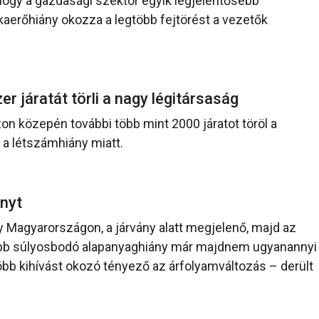
 hogy a gazdasági szektor egyik legjelentősebb
aerőhiány okozza a legtöbb fejtörést a vezetők
r járatát törli a nagy légitársaság
zon közepén további több mint 2000 járatot töröl a
a létszámhiány miatt.
ányt
 Magyarországon, a járvány alatt megjelenő, majd az
vább súlyosbodó alapanyaghiány már majdnem ugyanannyi
öbb kihívást okozó tényező az árfolyamváltozás – derült
.