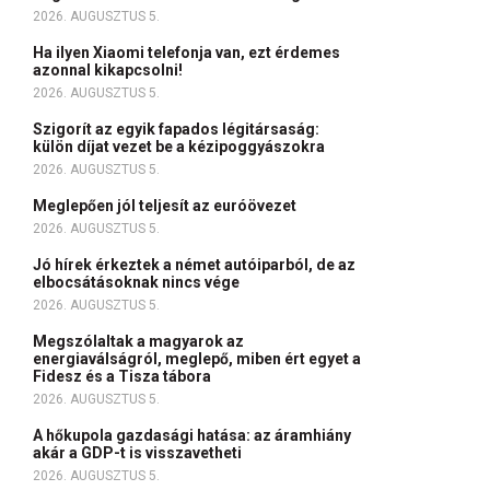
2026. AUGUSZTUS 5.
Ha ilyen Xiaomi telefonja van, ezt érdemes
azonnal kikapcsolni!
2026. AUGUSZTUS 5.
Szigorít az egyik fapados légitársaság:
külön díjat vezet be a kézipoggyászokra
2026. AUGUSZTUS 5.
Meglepően jól teljesít az euróövezet
2026. AUGUSZTUS 5.
Jó hírek érkeztek a német autóiparból, de az
elbocsátásoknak nincs vége
2026. AUGUSZTUS 5.
Megszólaltak a magyarok az
energiaválságról, meglepő, miben ért egyet a
Fidesz és a Tisza tábora
2026. AUGUSZTUS 5.
A hőkupola gazdasági hatása: az áramhiány
akár a GDP-t is visszavetheti
2026. AUGUSZTUS 5.