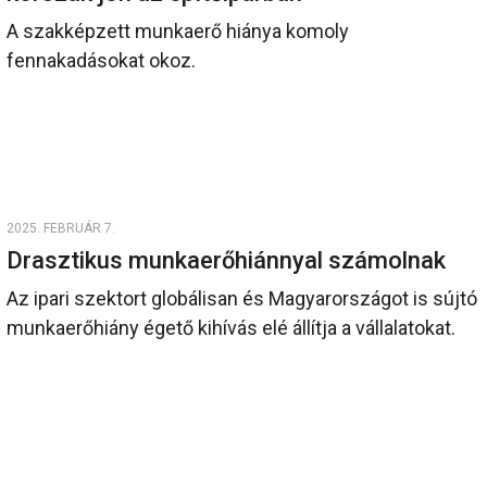
A szakképzett munkaerő hiánya komoly
fennakadásokat okoz.
2025. FEBRUÁR 7.
Drasztikus munkaerőhiánnyal számolnak
Az ipari szektort globálisan és Magyarországot is sújtó
munkaerőhiány égető kihívás elé állítja a vállalatokat.