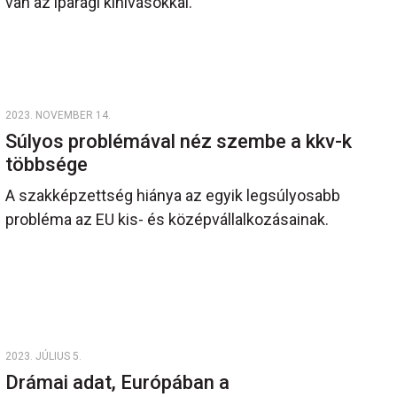
van az iparági kihívásokkal.
2023. NOVEMBER 14.
Súlyos problémával néz szembe a kkv-k
többsége
A szakképzettség hiánya az egyik legsúlyosabb
probléma az EU kis- és középvállalkozásainak.
2023. JÚLIUS 5.
Drámai adat, Európában a