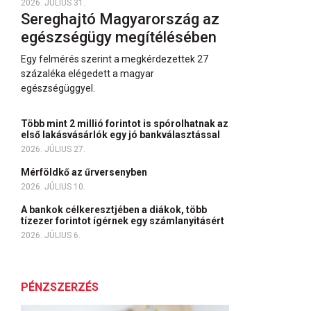
2026. JÚLIUS 31.
Sereghajtó Magyarország az
egészségügy megítélésében
Egy felmérés szerint a megkérdezettek 27
százaléka elégedett a magyar
egészségüggyel.
Több mint 2 millió forintot is spórolhatnak az
első lakásvásárlók egy jó bankválasztással
2026. JÚLIUS 27.
Mérföldkő az űrversenyben
2026. JÚLIUS 10.
A bankok célkeresztjében a diákok, több
tízezer forintot ígérnek egy számlanyitásért
2026. JÚLIUS 6.
PÉNZSZERZÉS