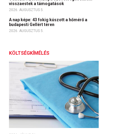
visszaestek a támogatások
2026. AUGUSZTUS 5.
A nap képe: 43 fokig kúszott a hőmérő a
budapesti Gellért téren
2026. AUGUSZTUS 5.
KÖLTSÉGKÍMÉLÉS