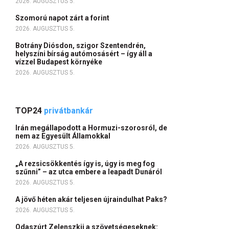
2026. AUGUSZTUS 5.
Szomorú napot zárt a forint
2026. AUGUSZTUS 5.
Botrány Diósdon, szigor Szentendrén,
helyszíni bírság autómosásért – így áll a
vízzel Budapest környéke
2026. AUGUSZTUS 5.
TOP24
privátbankár
Irán megállapodott a Hormuzi-szorosról, de
nem az Egyesült Államokkal
2026. AUGUSZTUS 5.
„A rezsicsökkentés így is, úgy is meg fog
szűnni” – az utca embere a leapadt Dunáról
2026. AUGUSZTUS 5.
A jövő héten akár teljesen újraindulhat Paks?
2026. AUGUSZTUS 5.
Odaszúrt Zelenszkij a szövetségeseknek: