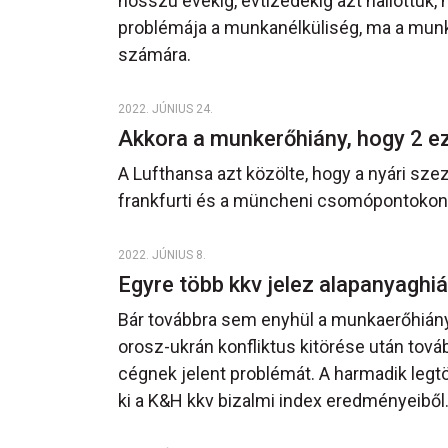
hosszú évekig, évtizedekig azt hallottuk,
problémája a munkanélküliség, ma a munk
számára.
2022. JÚNIUS 24.
Akkora a munkerőhiány, hogy 2 eze
A Lufthansa azt közölte, hogy a nyári sze
frankfurti és a müncheni csomópontokon 
2022. JÚNIUS 8.
Egyre több kkv jelez alapanyaghi
Bár továbbra sem enyhül a munkaerőhiány
orosz-ukrán konfliktus kitörése után to
cégnek jelent problémát. A harmadik legt
ki a K&H kkv bizalmi index eredményeiből