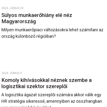
2024. JÚNIUS 23.
Súlyos munkaerőhiány elé néz
Magyarország
Milyen munkaerőpiaci változásokra lehet számítani az
ország különböző régióiban?
2024. JÚNIUS 9.
Komoly kihívásokkal néznek szembe a
logisztikai szektor szereplői
A logisztika ágazat szereplői számára akkor válik egy
HR stratégia sikeressé, amennyiben az összhangban