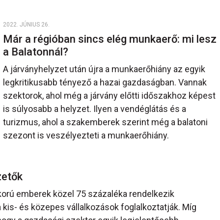
2022. JÚNIUS 26.
Már a régióban sincs elég munkaerő: mi lesz
a Balatonnál?
A járványhelyzet után újra a munkaerőhiány az egyik
legkritikusabb tényező a hazai gazdaságban. Vannak
szektorok, ahol még a járvány előtti időszakhoz képest
is súlyosabb a helyzet. Ilyen a vendéglátás és a
turizmus, ahol a szakemberek szerint még a balatoni
szezont is veszélyezteti a munkaerőhiány.
zetők
orú emberek közel 75 százaléka rendelkezik
kis- és közepes vállalkozások foglalkoztatják. Míg