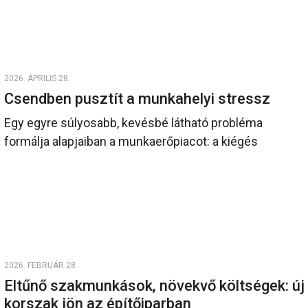
2026. ÁPRILIS 28.
Csendben pusztít a munkahelyi stressz
Egy egyre súlyosabb, kevésbé látható probléma
formálja alapjaiban a munkaerőpiacot: a kiégés
2026. FEBRUÁR 28.
Eltűnő szakmunkások, növekvő költségek: új
korszak jön az építőiparban