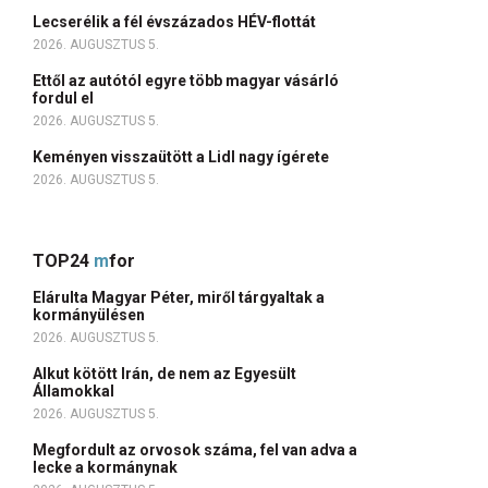
Lecserélik a fél évszázados HÉV-flottát
2026. AUGUSZTUS 5.
Ettől az autótól egyre több magyar vásárló
fordul el
2026. AUGUSZTUS 5.
Keményen visszaütött a Lidl nagy ígérete
2026. AUGUSZTUS 5.
TOP24
m
for
Elárulta Magyar Péter, miről tárgyaltak a
kormányülésen
2026. AUGUSZTUS 5.
Alkut kötött Irán, de nem az Egyesült
Államokkal
2026. AUGUSZTUS 5.
Megfordult az orvosok száma, fel van adva a
lecke a kormánynak