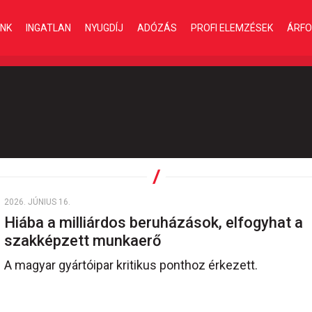
INK
INGATLAN
NYUGDÍJ
ADÓZÁS
PROFI ELEMZÉSEK
ÁRFO
2026. JÚNIUS 16.
Hiába a milliárdos beruházások, elfogyhat a
szakképzett munkaerő
A magyar gyártóipar kritikus ponthoz érkezett.