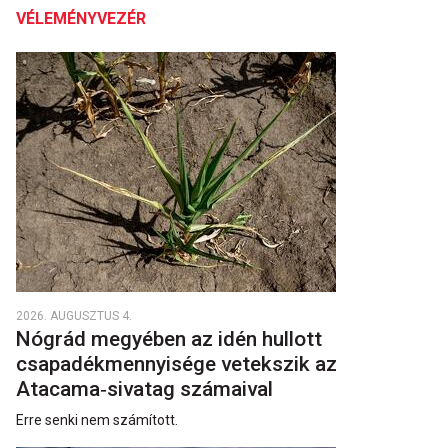
VÉLEMÉNYVEZÉR
2026. AUGUSZTUS 4.
Nógrád megyében az idén hullott
csapadékmennyisége vetekszik az
Atacama‑sivatag számaival
Erre senki nem számított.