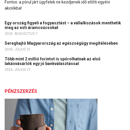
Fontos: a pórul járt ügyfelek ne kezdjenek idő előtti egyéni
akciókba!
Egy ország figyeli a fogyasztást – a vállalkozások menthetik
meg az esti áramcsúcsokat
2026. AUGUSZTUS 7.
Sereghajtó Magyarország az egészségügy megítélésében
2026. JÚLIUS 31.
Több mint 2 millió forintot is spórolhatnak az első
lakásvásárlók egy jó bankválasztással
2026. JÚLIUS 27.
PÉNZSZERZÉS