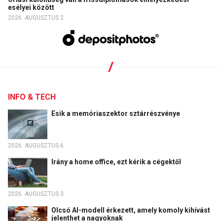
esélyei között
2026. AUGUSZTUS 2.
INFO & TECH
Esik a memóriaszektor sztárrészvénye
2026. AUGUSZTUS 6.
Irány a home office, ezt kérik a cégektől
2026. AUGUSZTUS 3.
Olcsó AI-modell érkezett, amely komoly kihívást
jelenthet a nagyoknak