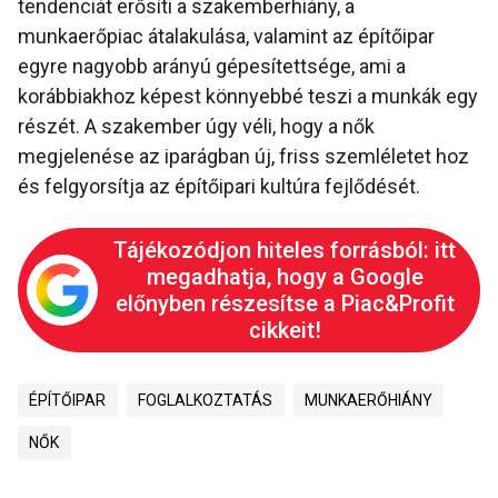
tendenciát erősíti a szakemberhiány, a
munkaerőpiac átalakulása, valamint az építőipar
egyre nagyobb arányú gépesítettsége, ami a
korábbiakhoz képest könnyebbé teszi a munkák egy
részét. A szakember úgy véli, hogy a nők
megjelenése az iparágban új, friss szemléletet hoz
és felgyorsítja az építőipari kultúra fejlődését.
Tájékozódjon hiteles forrásból: itt
megadhatja, hogy a Google
előnyben részesítse a Piac&Profit
cikkeit!
ÉPÍTŐIPAR
FOGLALKOZTATÁS
MUNKAERŐHIÁNY
NŐK