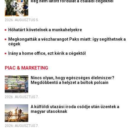
Rég nem látott fordulat a családi cégeknél
2026. AUGUSZTUS 5.
Hőhatárt követelnek a munkahelyekre
Megkongatták a vészharangot Paks miatt: így segíthetnek a
cégek
Irány a home office, ezt kérik a cégektől
PIAC & MARKETING
Nincs olyan, hogy egészséges élelmiszer?
Megdöbbentő a helyzet a boltok polcain
2026. AUGUSZTUS 7.
A külföldi utazási iroda csődje után üzentek a
magyar utasoknak
2026. AUGUSZTUS 7.