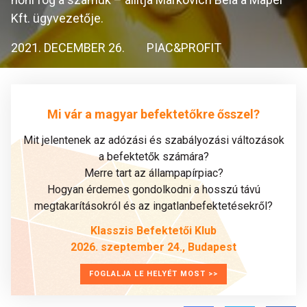
Kft. ügyvezetője.
2021. DECEMBER 26.
PIAC&PROFIT
Mi vár a magyar befektetőkre ősszel?
Mit jelentenek az adózási és szabályozási változások
a befektetők számára?
Merre tart az állampapírpiac?
Hogyan érdemes gondolkodni a hosszú távú
megtakarításokról és az ingatlanbefektetésekről?
Klasszis Befektetői Klub
2026. szeptember 24., Budapest
FOGLALJA LE HELYÉT MOST >>