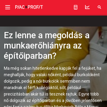
Ez lenne a megoldás a
munkaerőhiányra az
építőiparban?
Ma még sokan hitetlenkedve kapják fel a fejüket, ha
meghallják, hogy valaki nőként, például burkolóként
dolgozik, pedig a női burkolók semmiben nem
maradnak el férfi kollégáiktól, sőt, például
precizitásban akár túl is tesznek rajtuk. Egyre több
nő dolgozik az építőiparban és a jövőben jelentősen
nőni fog a számuk – állítja Markovich Béla a Mapei