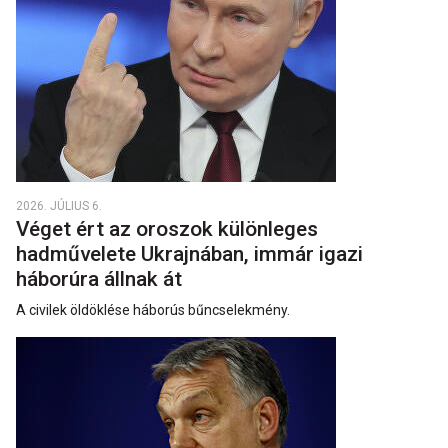
2026. JÚLIUS 6.
Véget ért az oroszok különleges
hadművelete Ukrajnában, immár igazi
háborúra állnak át
A civilek öldöklése háborús bűncselekmény.