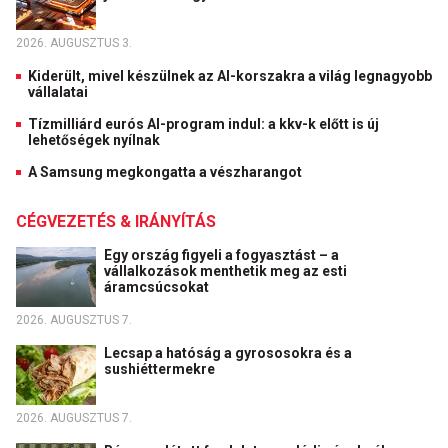
2026. AUGUSZTUS 3.
Kiderült, mivel készülnek az AI-korszakra a világ legnagyobb
vállalatai
Tízmilliárd eurós AI-program indul: a kkv-k előtt is új
lehetőségek nyílnak
A Samsung megkongatta a vészharangot
CÉGVEZETÉS & IRÁNYÍTÁS
Egy ország figyeli a fogyasztást – a
vállalkozások menthetik meg az esti
áramcsúcsokat
2026. AUGUSZTUS 7.
Lecsap a hatóság a gyrososokra és a
sushiéttermekre
2026. AUGUSZTUS 7.