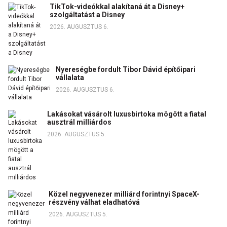
TikTok-videókkal alakítaná át a Disney+
szolgáltatást a Disney
2026. AUGUSZTUS 6.
Nyereségbe fordult Tibor Dávid építőipari
vállalata
2026. AUGUSZTUS 6.
Lakásokat vásárolt luxusbirtoka mögött a fiatal
ausztrál milliárdos
2026. AUGUSZTUS 5.
Közel negyvenezer milliárd forintnyi SpaceX-
részvény válhat eladhatóvá
2026. AUGUSZTUS 5.