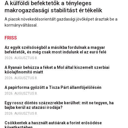
A külföldi befektetők a tényleges
makrogazdasági stabilitást értékelik
A piacok növekedésorientált gazdasági jövőképet áraztak be a
kormányváltással.
FRISS
Az egyik szélsőségből a másikba fordulnak a magyar
befektetők, és még csak most indulunk el az euró felé
2026. AUGUSZTUS 8.
A Ryanair behúzza a féket a Mol által kiszemelt szerbiai
kőolajfinomító miatt
2026. AUGUSZTUS 8.
A papírforma győzött a Tisza Párt államfőjelölésén
2026. AUGUSZTUS 8.
Egy rossz döntés százezrekbe kerülhet: mit ne tegyen, ha
bajba kerül az utazási irodája?
2026. AUGUSZTUS 8.
Csökkentek a használt autóárak a forint erősödése
következtében