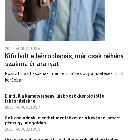
2026. AUGUSZTUS 6.
Kifulladt a bérrobbanás, már csak néhány
szakma ér aranyat
Rossz hír az IT-soknak: már nem nőnek úgy a fizetések, mint
korábban.
Elindult a kamatverseny: újabb csökkentés jött a
lakáshiteleknél
2026. AUGUSZTUS 4.
Sok családnak jelenthet mentőövet ez a kevéssé ismert
pénzügyi megoldás
2026. AUGUSZTUS 3.
Óriási különbség van a frissdiplomások elhelyezkedési