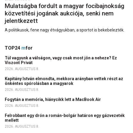
Mulatságba fordult a magyar focibajnokság
közvetítési jogának aukciója, senki nem
jelentkezett
A politikusok, fene nagy étvágyukban, a sportot is bekebelezték.
TOP24
m
for
Túl vagyunk a válságon, vagy csak most jön a neheze? Ez
Viszont Privát
2026. AUGUSZTUS 8.
Kapitány István elmondta, mekkora arányban vettek részt az
önkéntes spórolásban a magyarok
2026. AUGUSZTUS 8.
Fogytán a memória, hiánycikk lett a MacBook Air
2026. AUGUSZTUS 8.
Felrobbant egy drón a román-bolgár határon egy gázvezeték
mellett
2026. AUGUSZTUS 8.