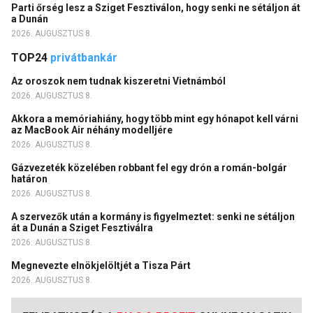
Parti őrség lesz a Sziget Fesztiválon, hogy senki ne sétáljon át
a Dunán
2026. AUGUSZTUS 8.
TOP24
privátbankár
Az oroszok nem tudnak kiszeretni Vietnámból
2026. AUGUSZTUS 8.
Akkora a memóriahiány, hogy több mint egy hónapot kell várni
az MacBook Air néhány modelljére
2026. AUGUSZTUS 8.
Gázvezeték közelében robbant fel egy drón a román-bolgár
határon
2026. AUGUSZTUS 8.
A szervezők után a kormány is figyelmeztet: senki ne sétáljon
át a Dunán a Sziget Fesztiválra
2026. AUGUSZTUS 8.
Megnevezte elnökjelöltjét a Tisza Párt
2026. AUGUSZTUS 8.