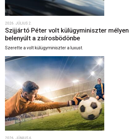
2026. JÚLIUS 2.
Szijjártó Péter volt külügyminiszter mélyen
belenyúlt a zsírosbödönbe
Szerette a volt külügyminiszter a luxust.
2026. JÚNIUS 6.