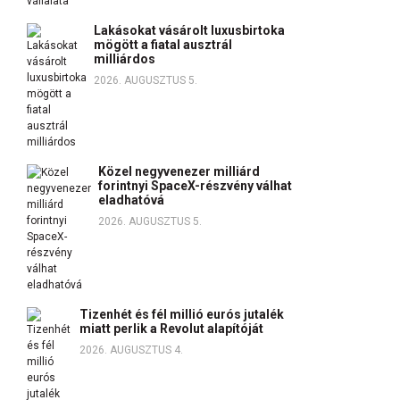
Lakásokat vásárolt luxusbirtoka
mögött a fiatal ausztrál
milliárdos
2026. AUGUSZTUS 5.
Közel negyvenezer milliárd
forintnyi SpaceX-részvény válhat
eladhatóvá
2026. AUGUSZTUS 5.
Tizenhét és fél millió eurós jutalék
miatt perlik a Revolut alapítóját
2026. AUGUSZTUS 4.