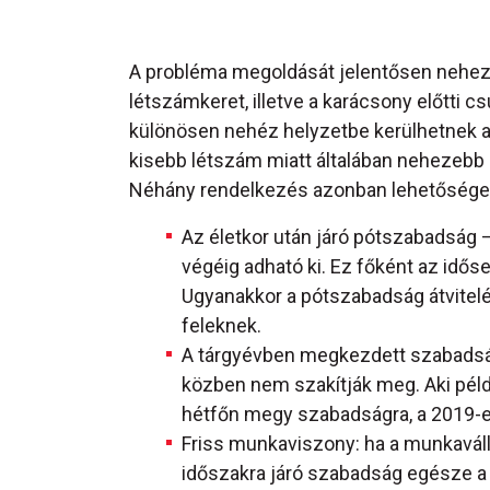
A probléma megoldását jelentősen nehezít
létszámkeret, illetve a karácsony előtti 
különösen nehéz helyzetbe kerülhetnek a
kisebb létszám miatt általában nehezebb
Néhány rendelkezés azonban lehetőséget 
Az életkor után járó pótszabadság –
végéig adható ki. Ez főként az idő
Ugyanakkor a pótszabadság átvitelé
feleknek.
A tárgyévben megkezdett szabadság
közben nem szakítják meg. Aki pél
hétfőn megy szabadságra, a 2019-e
Friss munkaviszony: ha a munkaváll
időszakra járó szabadság egésze a 