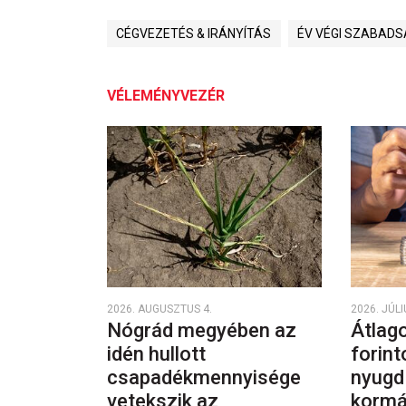
CÉGVEZETÉS & IRÁNYÍTÁS
ÉV VÉGI SZABAD
VÉLEMÉNYVEZÉR
2026. AUGUSZTUS 4.
2026. JÚLI
Nógrád megyében az
Átlago
idén hullott
forint
csapadékmennyisége
nyugd
vetekszik az
kormá