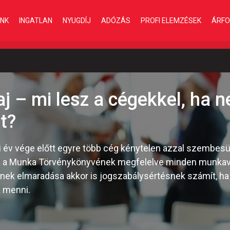
INK
INGATLAN
NYUGDÍJ
ADÓZÁS
PROFI ELEMZÉSEK
ÁRFO
baj – mi lesz a cégekkel, ha 
t?
 év vége előtt egyre több cég kénytelen azzal szembesül
ha a Munka Törvénykönyvének megfelelve minden munkavál
nek elmaradása akkor is jogszabálysértésnek számít, ha
 menni.