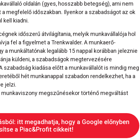
nkavállaló oldalán (gyes, hosszabb betegség), ami nem
t a megfelelő időszakban. Ilyenkor a szabadságot az ok
kell kiadni.
nek időszerű átvilágítania, melyik munkavállalója hol
ívja fel a figyelmet a Trenkwalder. A munkaerő-
ogy a munkáltatónak legalább 15 nappal korábban jeleznie
ívánja küldeni, a szabadságok megtervezésére
. A szabadság kiadása előtt a munkavállalót is mindig meg
gkeretéből hét munkanappal szabadon rendelkezhet, ha a
 jelzi.
 a munkaviszony megszűnésekor történő megváltást
ásból: itt megadhatja, hogy a Google előnyben
ítse a Piac&Profit cikkeit!