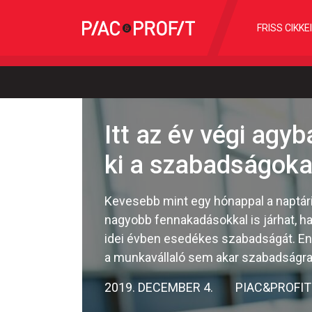
FRISS CIKKE
Itt az év végi agy
ki a szabadságoka
Kevesebb mint egy hónappal a naptári
nagyobb fennakadásokkal is járhat, 
idei évben esedékes szabadságát. En
a munkavállaló sem akar szabadságra
2019. DECEMBER 4.
PIAC&PROFIT