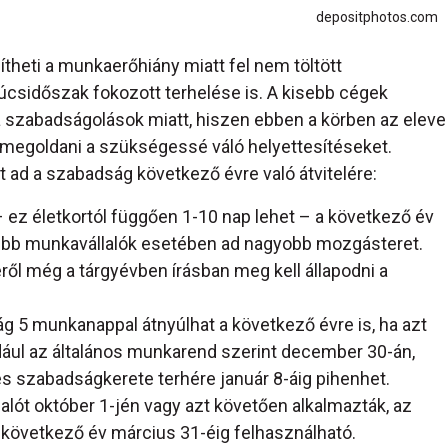
depositphotos.com
heti a munkaerőhiány miatt fel nem töltött
csúcsidőszak fokozott terhelése is. A kisebb cégek
 szabadságolások miatt, hiszen ebben a körben az eleve
 megoldani a szükségessé váló helyettesítéseket.
ad a szabadság következő évre való átvitelére:
 ez életkortól függően 1-10 nap lehet – a következő év
sebb munkavállalók esetében ad nagyobb mozgásteret.
ről még a tárgyévben írásban meg kell állapodni a
 5 munkanappal átnyúlhat a következő évre is, ha azt
dául az általános munkarend szerint december 30-án,
s szabadságkerete terhére január 8-áig pihenhet.
alót október 1-jén vagy azt követően alkalmazták, az
következő év március 31-éig felhasználható.