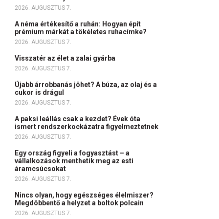
2026. AUGUSZTUS 7.
A néma értékesítő a ruhán: Hogyan épít
prémium márkát a tökéletes ruhacímke?
2026. AUGUSZTUS 7.
Visszatér az élet a zalai gyárba
2026. AUGUSZTUS 7.
Újabb árrobbanás jöhet? A búza, az olaj és a
cukor is drágul
2026. AUGUSZTUS 7.
A paksi leállás csak a kezdet? Évek óta
ismert rendszerkockázatra figyelmeztetnek
2026. AUGUSZTUS 7.
Egy ország figyeli a fogyasztást – a
vállalkozások menthetik meg az esti
áramcsúcsokat
2026. AUGUSZTUS 7.
Nincs olyan, hogy egészséges élelmiszer?
Megdöbbentő a helyzet a boltok polcain
2026. AUGUSZTUS 7.