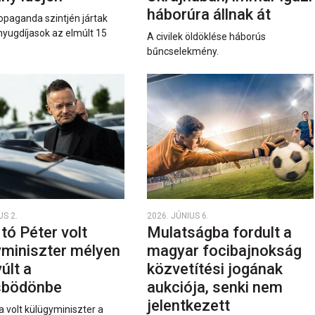
háborúra állnak át
opaganda szintjén jártak
nyugdíjasok az elmúlt 15
A civilek öldöklése háborús
bűncselekmény.
US 2.
2026. JÚNIUS 6.
rtó Péter volt
Mulatságba fordult a
yminiszter mélyen
magyar focibajnokság
últ a
közvetítési jogának
sbödönbe
aukciója, senki nem
jelentkezett
a volt külügyminiszter a