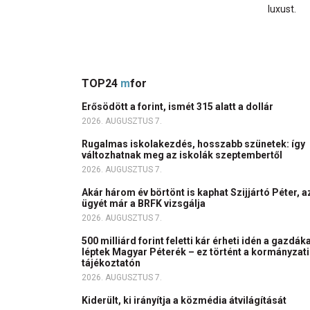
luxust.
TOP24
m
for
Erősödött a forint, ismét 315 alatt a dollár
2026. AUGUSZTUS 7.
Rugalmas iskolakezdés, hosszabb szünetek: így
változhatnak meg az iskolák szeptembertől
2026. AUGUSZTUS 7.
Akár három év börtönt is kaphat Szijjártó Péter, a
ügyét már a BRFK vizsgálja
2026. AUGUSZTUS 7.
500 milliárd forint feletti kár érheti idén a gazdáka
léptek Magyar Péterék – ez történt a kormányzati
tájékoztatón
2026. AUGUSZTUS 7.
Kiderült, ki irányítja a közmédia átvilágítását