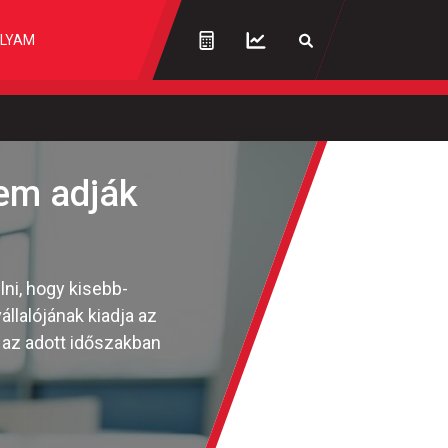
LYAM
nem adják
ni, hogy kisebb-
lalójának kiadja az
 az adott időszakban