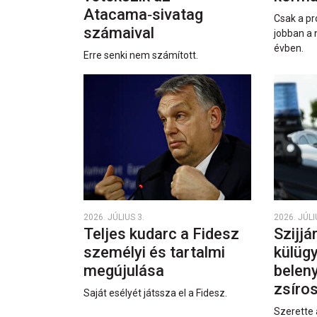
Atacama‑sivatag
Csak a pr
számaival
jobban a 
évben.
Erre senki nem számított.
2026. JÚLIUS 3.
2026. JÚLI
Teljes kudarc a Fidesz
Szijjá
személyi és tartalmi
külüg
megújulása
beleny
zsíro
Saját esélyét játssza el a Fidesz.
Szerette 