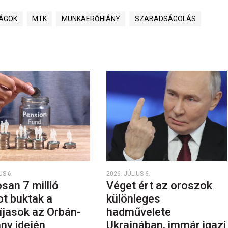
SÁGOK
MTK
MUNKAERŐHIÁNY
SZABADSÁGOLÁS
US 6.
2026. JÚLIUS 6.
san 7 millió
Véget ért az oroszok
ot buktak a
különleges
íjasok az Orbán-
hadművelete
ny idején
Ukrajnában, immár igazi