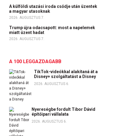
A külföldi utazási iroda csődje után üzentek
a magyar utasoknak
2026. AUGUSZTUS 7.
Trump újra odacsapott: most a napelemek
miatt üzent hadat
2026. AUGUSZTUS 7.
A 100 LEGGAZDAGABB
TikTok-videókkal alakítaná át a
Disney+ szolgáltatást a Disney
2026. AUGUSZTUS 6.
Nyereségbe fordult Tibor Dávid
építőipari vállalata
2026. AUGUSZTUS 6.