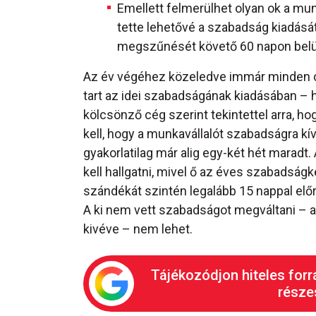
Emellett felmerülhet olyan ok a mu
tette lehetővé a szabadság kiadásá
megszűnését követő 60 napon belül 
Az év végéhez közeledve immár minden cég
tart az idei szabadságának kiadásában – h
kölcsönző cég szerint tekintettel arra, h
kell, hogy a munkavállalót szabadságra k
gyakorlatilag már alig egy-két hét maradt
kell hallgatni, mivel ő az éves szabadsá
szándékát szintén legalább 15 nappal előre
A ki nem vett szabadságot megváltani –
kivéve – nem lehet.
Tájékozódjon hiteles forr
részes