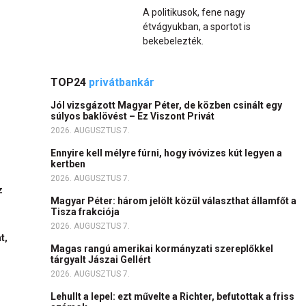
A politikusok, fene nagy
étvágyukban, a sportot is
bekebelezték.
TOP24
privátbankár
Jól vizsgázott Magyar Péter, de közben csinált egy
súlyos baklövést – Ez Viszont Privát
2026. AUGUSZTUS 7.
Ennyire kell mélyre fúrni, hogy ivóvizes kút legyen a
kertben
2026. AUGUSZTUS 7.
z
Magyar Péter: három jelölt közül választhat államfőt a
Tisza frakciója
2026. AUGUSZTUS 7.
t,
Magas rangú amerikai kormányzati szereplőkkel
tárgyalt Jászai Gellért
2026. AUGUSZTUS 7.
Lehullt a lepel: ezt művelte a Richter, befutottak a friss