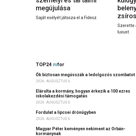
személyi és tartalmi
külüg
megújulása
beleny
zsíro
Saját esélyét játssza el a Fidesz.
Szerette 
luxust.
TOP24
m
for
Ők biztosan megússzák a ledolgozós szombatot
2026. AUGUSZTUS 6.
Elárulta a kormány, hogyan érkezik a 100 ezres
iskolakezdési támogatás
2026. AUGUSZTUS 6.
Fordulat a lipcsei drónügyben
2026. AUGUSZTUS 6.
Magyar Péter keményen nekiment az Orbán-
kormánynak