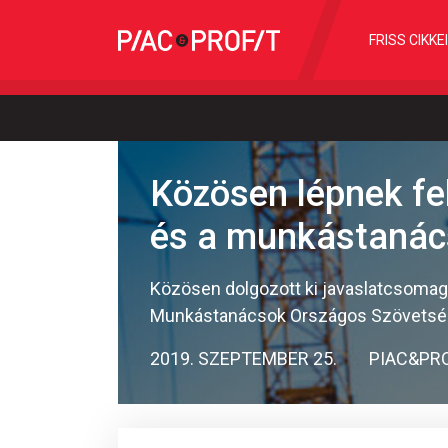
FRISS CIKKE
Közösen lépnek fe
és a munkástaná
Közösen dolgozott ki javaslatcsoma
Munkástanácsok Országos Szövetség
2019. SZEPTEMBER 25.
PIAC&PR