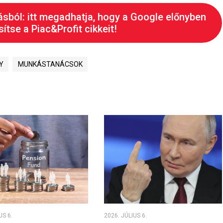
ásból: itt megadhatja, hogy a Google előnyben
ítse a Piac&Profit cikkeit!
Y
MUNKÁSTANÁCSOK
US 6.
2026. JÚLIUS 6.