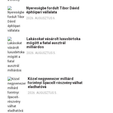
Nyereségbe fordult Tibor Dávid
építőipari vállalata
2026. AUGUSZTUS 6.
Lakásokat vásárolt luxusbirtoka
mögött a fiatal ausztrál
milliárdos
2026. AUGUSZTUS 5.
Közel negyvenezer milliárd
forintnyi SpaceX-részvény válhat
eladhatóvá
2026. AUGUSZTUS 5.