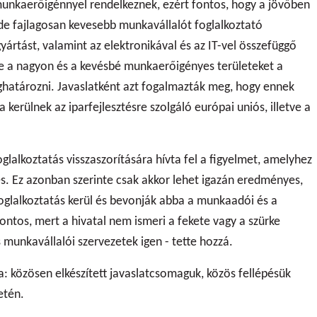
 munkaerőigénnyel rendelkeznek, ezért fontos, hogy a jövőben
 de fajlagosan kevesebb munkavállalót foglalkoztató
yártást, valamint az elektronikával és az IT-vel összefüggő
te a nagyon és a kevésbé munkaerőigényes területeket a
határozni. Javaslatként azt fogalmazták meg, hogy ennek
 kerülnek az iparfejlesztésre szolgáló európai uniós, illetve a
lalkoztatás visszaszorítására hívta fel a figyelmet, amelyhez
és. Ez azonban szerinte csak akkor lehet igazán eredményes,
foglalkoztatás kerül és bevonják abba a munkaadói és a
fontos, mert a hivatal nem ismeri a fekete vagy a szürke
 munkavállalói szervezetek igen - tette hozzá.
a: közösen elkészített javaslatcsomaguk, közös fellépésük
etén.