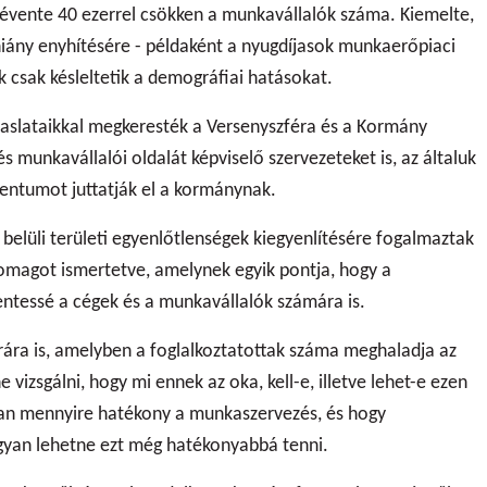
y évente 40 ezerrel csökken a munkavállalók száma. Kiemelte,
iány enyhítésére - példaként a nyugdíjasok munkaerőpiaci
k csak késleltetik a demográfiai hatásokat.
vaslataikkal megkeresték a Versenyszféra és a Kormány
munkavállalói oldalát képviselő szervezeteket is, az általuk
mentumot juttatják el a kormánynak.
belüli területi egyenlőtlenségek kiegyenlítésére fogalmaztak
omagot ismertetve, amelynek egyik pontja, hogy a
ntessé a cégek és a munkavállalók számára is.
rára is, amelyben a foglalkoztatottak száma meghaladja az
 vizsgálni, hogy mi ennek az oka, kell-e, illetve lehet-e ezen
rban mennyire hatékony a munkaszervezés, és hogy
ogyan lehetne ezt még hatékonyabbá tenni.