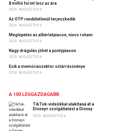
8 millió forint lesz az ára
2026. AUGUSZTUS 6.
Az OTP rendületlenül terjeszkedik
2026. AUGUSZTUS 6.
Meglepetés az albérletpiacon, nincs roham
2026. AUGUSZTUS 6.
Nagy drágulás jöhet a pontypiacon
2026. AUGUSZTUS 6.
Esik a memóriaszektor sztárrészvénye
2026. AUGUSZTUS 6.
A 100 LEGGAZDAGABB
TikTok-videókkal alakítaná át a
Disney+ szolgáltatást a Disney
2026. AUGUSZTUS 6.