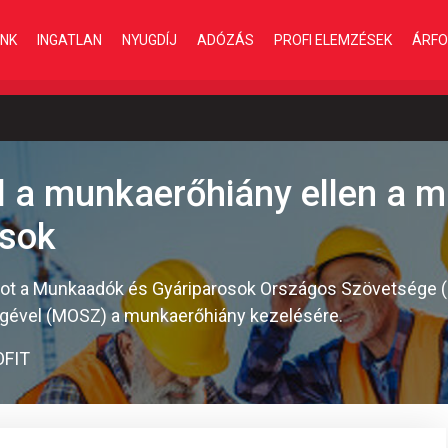
INK
INGATLAN
NYUGDÍJ
ADÓZÁS
PROFI ELEMZÉSEK
ÁRFO
l a munkaerőhiány ellen a 
csok
got a Munkaadók és Gyáriparosok Országos Szövetsége
ével (MOSZ) a munkaerőhiány kezelésére.
OFIT