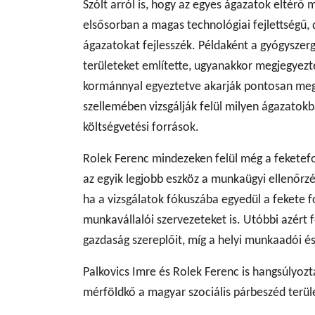
Szólt arról is, hogy az egyes ágazatok eltérő
elsősorban a magas technológiai fejlettségű,
ágazatokat fejlesszék. Példaként a gyógyszerg
területeket említette, ugyanakkor megjegyez
kormánnyal egyeztetve akarják pontosan meg
szellemében vizsgálják felül milyen ágazatokba
költségvetési források.
Rolek Ferenc mindezeken felül még a feketefog
az egyik legjobb eszköz a munkaügyi ellenőrz
ha a vizsgálatok fókuszába egyedül a fekete 
munkavállalói szervezeteket is. Utóbbi azért 
gazdaság szereplőit, míg a helyi munkaadói és
Palkovics Imre és Rolek Ferenc is hangsúlyozt
mérföldkő a magyar szociális párbeszéd terül