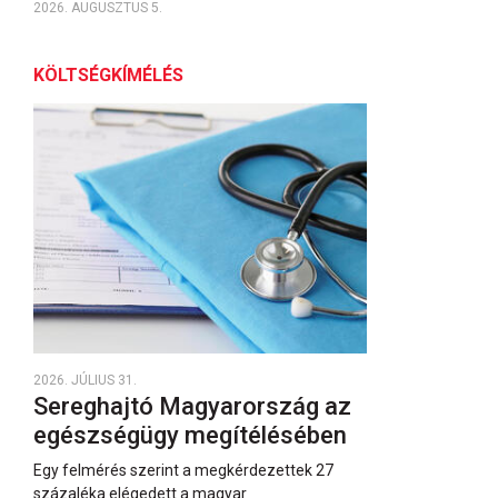
2026. AUGUSZTUS 5.
KÖLTSÉGKÍMÉLÉS
2026. JÚLIUS 31.
Sereghajtó Magyarország az
egészségügy megítélésében
Egy felmérés szerint a megkérdezettek 27
százaléka elégedett a magyar