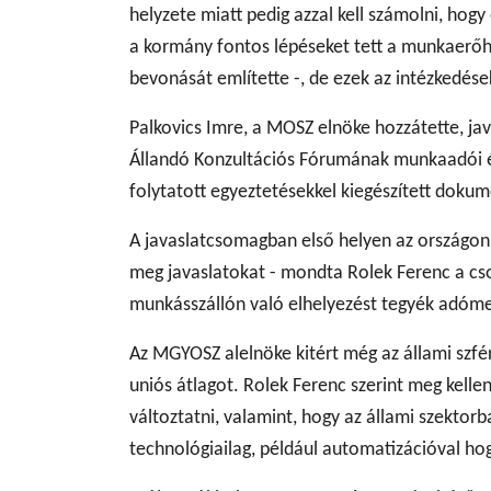
helyzete miatt pedig azzal kell számolni, hog
a kormány fontos lépéseket tett a munkaerőh
bevonását említette -, de ezek az intézkedése
Palkovics Imre, a MOSZ elnöke hozzátette, ja
Állandó Konzultációs Fórumának munkaadói és 
folytatott egyeztetésekkel kiegészített doku
A javaslatcsomagban első helyen az országon 
meg javaslatokat - mondta Rolek Ferenc a cs
munkásszállón való elhelyezést tegyék adóme
Az MGYOSZ alelnöke kitért még az állami szfé
uniós átlagot. Rolek Ferenc szerint meg kellene
változtatni, valamint, hogy az állami szekto
technológiailag, például automatizációval h