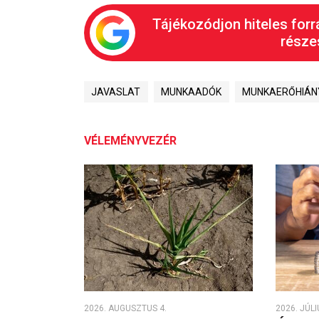
Tájékozódjon hiteles forr
részes
JAVASLAT
MUNKAADÓK
MUNKAERŐHIÁN
VÉLEMÉNYVEZÉR
2026. AUGUSZTUS 4.
2026. JÚLI