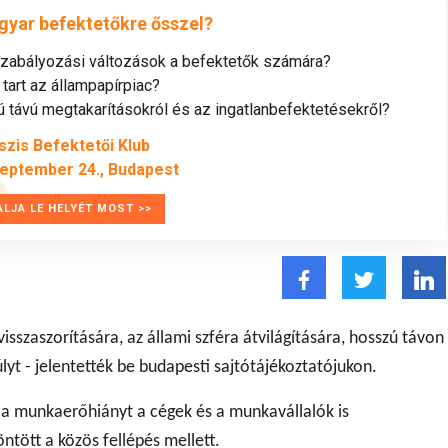
gyar befektetőkre ősszel?
szabályozási változások a befektetők számára?
tart az állampapírpiac?
távú megtakarításokról és az ingatlanbefektetésekről?
szis Befektetői Klub
zeptember 24., Budapest
ALJA LE HELYÉT MOST >>
visszaszorítására, az állami szféra átvilágítására, hosszú távon
yt - jelentették be budapesti sajtótájékoztatójukon.
a munkaerőhiányt a cégek és a munkavállalók is
tött a közös fellépés mellett.