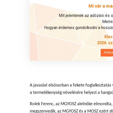
Mi vár a ma
Mit jelentenek az adózási és 
Merre 
Hogyan érdemes gondolkodni a hosszú 
Klas
2026. s
FOGL
A javaslat elsősorban a fekete foglalkoztatás 
a termelékenység növelésére helyezi a hangsúl
Rolek Ferenc, az MGYOSZ alelnöke elmondta, 
megszenvedik, az MGYOSZ és a MOSZ ezért dön