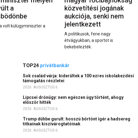
yminiszter mélyen
magyar focibajnokság
últ a
közvetítési jogának
sbödönbe
aukciója, senki nem
jelentkezett
a volt külügyminiszter a
A politikusok, fene nagy
étvágyukban, a sportot is
bekebelezték.
TOP24
privátbankár
Sok család várja: kiderültek a 100 ezres iskolakezdési
támogatás részletei
2026. AUGUSZTUS 6.
Lipcsei drónügy: nem egészen úgy történt, ahogy
először hitték
2026. AUGUSZTUS 6.
Trump dühbe gurult: hosszú börtönt ígér a hadsereg
titkainak kiszivárogtatóinak
2026. AUGUSZTUS 6.