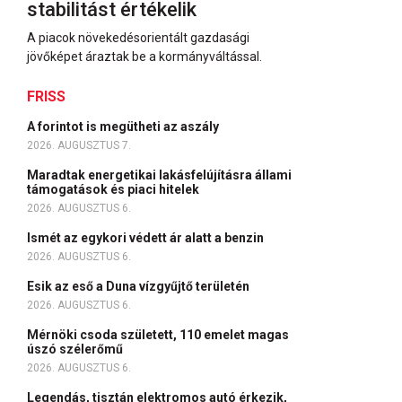
stabilitást értékelik
A piacok növekedésorientált gazdasági
jövőképet áraztak be a kormányváltással.
FRISS
A forintot is megütheti az aszály
2026. AUGUSZTUS 7.
Maradtak energetikai lakásfelújításra állami
támogatások és piaci hitelek
2026. AUGUSZTUS 6.
Ismét az egykori védett ár alatt a benzin
2026. AUGUSZTUS 6.
Esik az eső a Duna vízgyűjtő területén
2026. AUGUSZTUS 6.
Mérnöki csoda született, 110 emelet magas
úszó szélerőmű
2026. AUGUSZTUS 6.
Legendás, tisztán elektromos autó érkezik,