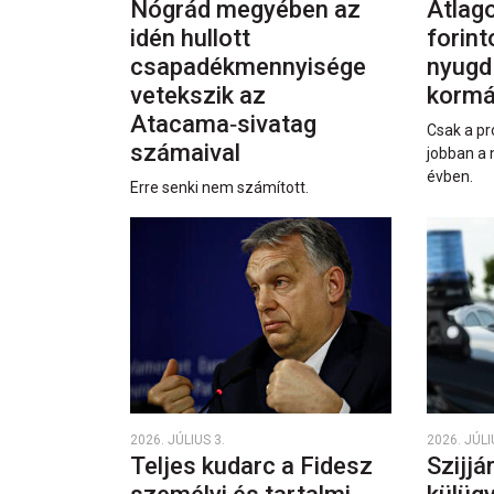
Nógrád megyében az
Átlago
idén hullott
forint
csapadékmennyisége
nyugd
vetekszik az
kormá
Atacama‑sivatag
Csak a pr
számaival
jobban a 
évben.
Erre senki nem számított.
2026. JÚLIUS 3.
2026. JÚLI
Teljes kudarc a Fidesz
Szijjá