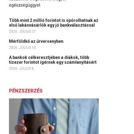
egészségüggyel.
Több mint 2 millió forintot is spórolhatnak az
első lakásvásárlók egy jó bankválasztással
2026. JÚLIUS 27.
Mérföldkő az űrversenyben
2026. JÚLIUS 10.
A bankok célkeresztjében a diákok, több
tízezer forintot ígérnek egy számlanyitásért
2026. JÚLIUS 6.
PÉNZSZERZÉS