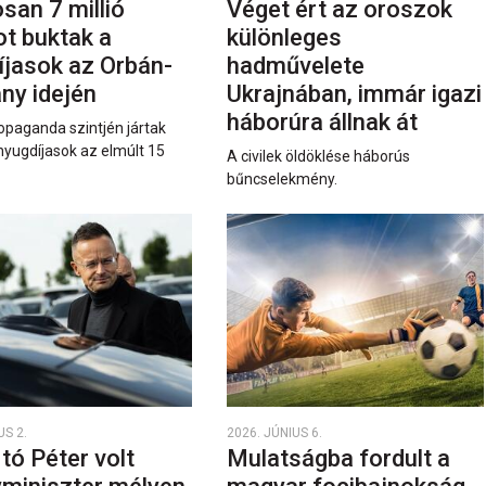
san 7 millió
Véget ért az oroszok
ot buktak a
különleges
íjasok az Orbán-
hadművelete
ny idején
Ukrajnában, immár igazi
háborúra állnak át
opaganda szintjén jártak
nyugdíjasok az elmúlt 15
A civilek öldöklése háborús
bűncselekmény.
US 2.
2026. JÚNIUS 6.
rtó Péter volt
Mulatságba fordult a