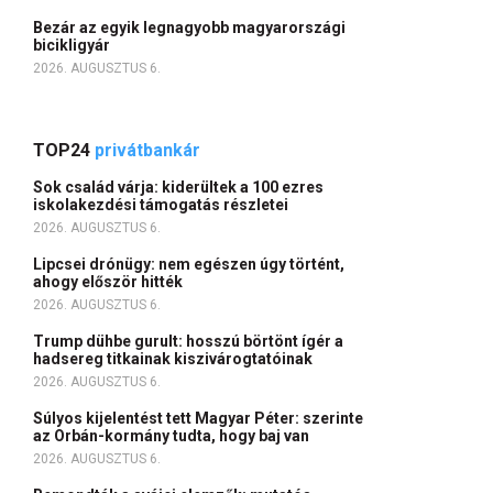
Bezár az egyik legnagyobb magyarországi
bicikligyár
2026. AUGUSZTUS 6.
TOP24
privátbankár
Sok család várja: kiderültek a 100 ezres
iskolakezdési támogatás részletei
2026. AUGUSZTUS 6.
Lipcsei drónügy: nem egészen úgy történt,
ahogy először hitték
2026. AUGUSZTUS 6.
Trump dühbe gurult: hosszú börtönt ígér a
hadsereg titkainak kiszivárogtatóinak
2026. AUGUSZTUS 6.
Súlyos kijelentést tett Magyar Péter: szerinte
az Orbán-kormány tudta, hogy baj van
2026. AUGUSZTUS 6.