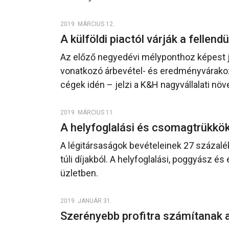
2019. MÁRCIUS 12.
A külföldi piactól várják a fellend
Az előző negyedévi mélyponthoz képest je
vonatkozó árbevétel- és eredményvárakoz
cégek idén – jelzi a K&H nagyvállalati növ
2019. MÁRCIUS 11.
A helyfoglalási és csomagtrükkö
A légitársaságok bevételeinek 27 százalé
túli díjakból. A helyfoglalási, poggyász é
üzletben.
2019. JANUÁR 31.
Szerényebb profitra számítanak 