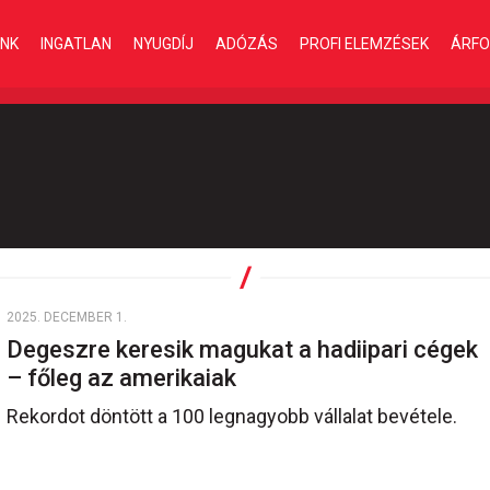
INK
INGATLAN
NYUGDÍJ
ADÓZÁS
PROFI ELEMZÉSEK
ÁRFO
2025. DECEMBER 1.
Degeszre keresik magukat a hadiipari cégek
– főleg az amerikaiak
Rekordot döntött a 100 legnagyobb vállalat bevétele.