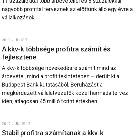
11 százalékkal több árbevétellel és 6 százalékkal
nagyobb profittal terveznek az előttünk álló egy évre a
vállalkozások.
2019. JÚLIUS 7.
A kkv-k többsége profitra számít és
fejlesztene
A kkv-k többsége növekedésre számít mind az
árbevétel, mind a profit tekintetében – derült ki a
Budapest Bank kutatásából. Beruházást a
megkérdezett vállalatvezetők közel harmada tervez
idén, átlagosan 45 millió forint értékben.
2019. JÚNIUS 12.
Stabil profitra számítanak a kkv-k