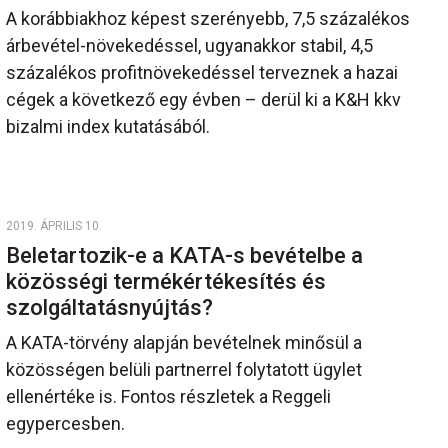
A korábbiakhoz képest szerényebb, 7,5 százalékos
árbevétel-növekedéssel, ugyanakkor stabil, 4,5
százalékos profitnövekedéssel terveznek a hazai
cégek a következő egy évben – derül ki a K&H kkv
bizalmi index kutatásából.
2019. ÁPRILIS 10.
Beletartozik-e a KATA-s bevételbe a
közösségi termékértékesítés és
szolgáltatásnyújtás?
A KATA-törvény alapján bevételnek minősül a
közösségen belüli partnerrel folytatott ügylet
ellenértéke is. Fontos részletek a Reggeli
egypercesben.