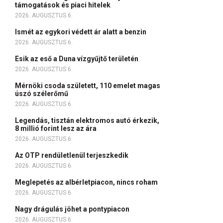
támogatások és piaci hitelek
2026. AUGUSZTUS 6.
Ismét az egykori védett ár alatt a benzin
2026. AUGUSZTUS 6.
Esik az eső a Duna vízgyűjtő területén
2026. AUGUSZTUS 6.
Mérnöki csoda született, 110 emelet magas
úszó szélerőmű
2026. AUGUSZTUS 6.
Legendás, tisztán elektromos autó érkezik,
8 millió forint lesz az ára
2026. AUGUSZTUS 6.
Az OTP rendületlenül terjeszkedik
2026. AUGUSZTUS 6.
Meglepetés az albérletpiacon, nincs roham
2026. AUGUSZTUS 6.
Nagy drágulás jöhet a pontypiacon
2026. AUGUSZTUS 6.