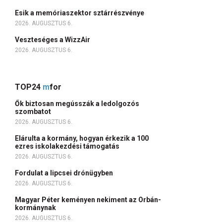
Esik a memóriaszektor sztárrészvénye
2026. AUGUSZTUS 6.
Veszteséges a WizzAir
2026. AUGUSZTUS 6.
TOP24
m
for
Ők biztosan megússzák a ledolgozós
szombatot
2026. AUGUSZTUS 6.
Elárulta a kormány, hogyan érkezik a 100
ezres iskolakezdési támogatás
2026. AUGUSZTUS 6.
Fordulat a lipcsei drónügyben
2026. AUGUSZTUS 6.
Magyar Péter keményen nekiment az Orbán-
kormánynak
2026. AUGUSZTUS 6.