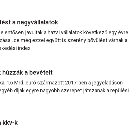
ülést a nagyvállalatok
lentősen javultak a hazai vállalatok következő egy évre
ásai, de még ezzel együtt is szerény bővülést várnak a
ekedési index.
k húzzák a bevételt
ka, 1,6 Mrd. euró származott 2017-ben a jegyeladáson
s egyéb díjak egyre nagyobb szerepet játszanak a repülési
a kkv-k