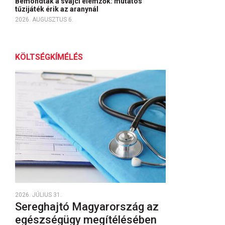
Bemondták a svájci elemzők: mutatós
tűzijáték érik az aranynál
2026. AUGUSZTUS 6.
KÖLTSÉGKÍMÉLÉS
2026. JÚLIUS 31.
Sereghajtó Magyarország az
egészségügy megítélésében