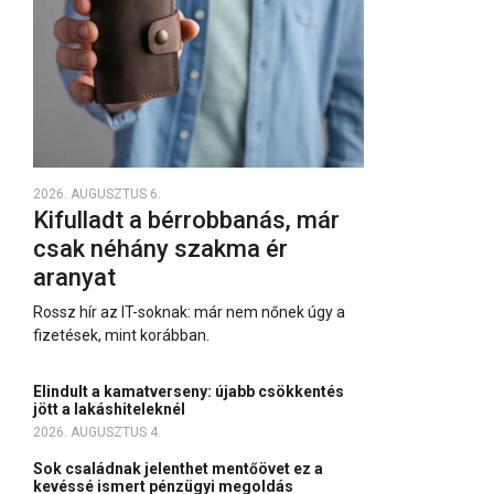
2026. AUGUSZTUS 6.
Kifulladt a bérrobbanás, már
csak néhány szakma ér
aranyat
Rossz hír az IT-soknak: már nem nőnek úgy a
fizetések, mint korábban.
Elindult a kamatverseny: újabb csökkentés
jött a lakáshiteleknél
2026. AUGUSZTUS 4.
Sok családnak jelenthet mentőövet ez a
kevéssé ismert pénzügyi megoldás