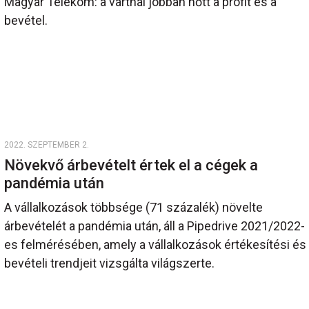
Magyar Telekom: a vártnál jobban nőtt a profit és a
bevétel.
2022. SZEPTEMBER 2.
Növekvő árbevételt értek el a cégek a
pandémia után
A vállalkozások többsége (71 százalék) növelte
árbevételét a pandémia után, áll a Pipedrive 2021/2022-
es felmérésében, amely a vállalkozások értékesítési és
bevételi trendjeit vizsgálta világszerte.