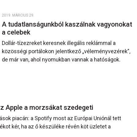
2019. MÁRCIUS 29.
A tudatlanságunkból kaszálnak vagyonokat
a celebek
Dollár-tízezreket keresnek illegális reklámmal a
közösségi portálokon jelentkező „véleményvezérek”,
de már van, ahol nyomukban vannak a hatóságok.
 az Apple a morzsákat szedegeti
ások piacán: a Spotify most az Európai Uniónál tett
ékot kér, ha az ő készüléke révén köt üzletet a