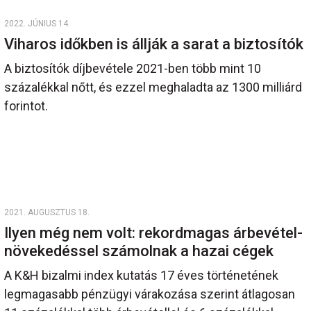
2022. JÚNIUS 14.
Viharos időkben is állják a sarat a biztosítók
A biztosítók díjbevétele 2021-ben több mint 10
százalékkal nőtt, és ezzel meghaladta az 1300 milliárd
forintot.
2021. AUGUSZTUS 18.
Ilyen még nem volt: rekordmagas árbevétel-
növekedéssel számolnak a hazai cégek
A K&H bizalmi index kutatás 17 éves történetének
legmagasabb pénzügyi várakozása szerint átlagosan