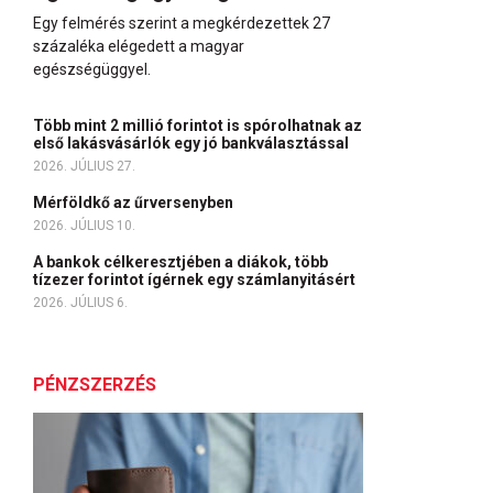
Egy felmérés szerint a megkérdezettek 27
százaléka elégedett a magyar
egészségüggyel.
Több mint 2 millió forintot is spórolhatnak az
első lakásvásárlók egy jó bankválasztással
2026. JÚLIUS 27.
Mérföldkő az űrversenyben
2026. JÚLIUS 10.
A bankok célkeresztjében a diákok, több
tízezer forintot ígérnek egy számlanyitásért
2026. JÚLIUS 6.
PÉNZSZERZÉS