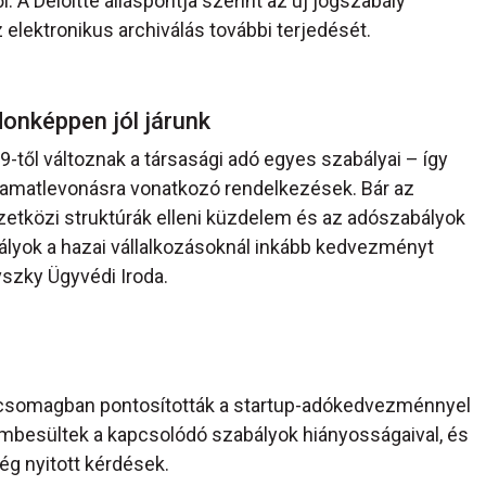
 A Deloitte álláspontja szerint az új jogszabály
 elektronikus archiválás további terjedését.
jdonképpen jól járunk
9-től változnak a társasági adó egyes szabályai – így
i kamatlevonásra vonatkozó rendelkezések. Bár az
mzetközi struktúrák elleni küzdelem és az adószabályok
bályok a hazai vállalkozásoknál inkább kedvezményt
vszky Ügyvédi Iroda.
-csomagban pontosították a startup-adókedvezménnyel
embesültek a kapcsolódó szabályok hiányosságaival, és
ég nyitott kérdések.