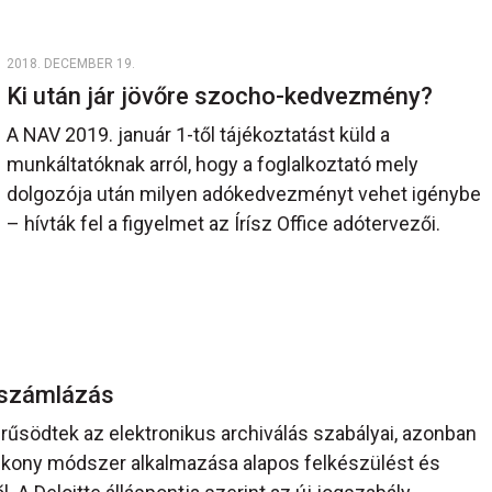
2018. DECEMBER 19.
Ki után jár jövőre szocho-kedvezmény?
A NAV 2019. január 1-től tájékoztatást küld a
munkáltatóknak arról, hogy a foglalkoztató mely
dolgozója után milyen adókedvezményt vehet igénybe
– hívták fel a figyelmet az Írísz Office adótervezői.
s számlázás
rűsödtek az elektronikus archiválás szabályai, azonban
ékony módszer alkalmazása alapos felkészülést és