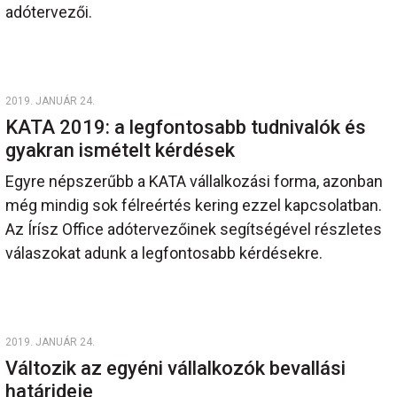
adótervezői.
2019. JANUÁR 24.
KATA 2019: a legfontosabb tudnivalók és
gyakran ismételt kérdések
Egyre népszerűbb a KATA vállalkozási forma, azonban
még mindig sok félreértés kering ezzel kapcsolatban.
Az Írísz Office adótervezőinek segítségével részletes
válaszokat adunk a legfontosabb kérdésekre.
2019. JANUÁR 24.
Változik az egyéni vállalkozók bevallási
határideje