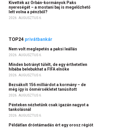
Kivették az Orbán-kormányok Paks
nyereségét – a mostani baj is megelőzhető
lett volna a pénzből?
2026. AUGUSZTUS 6.
TOP24
privátbankár
Nem volt meglepetés a paksi leállás
2026. AUGUSZTUS 6.
Minden botrányt túlélt, de egy érthetetlen
hibába belebukhat a FIFA elnöke
2026. AUGUSZTUS 6.
Bezsákolt 156 milliárdot a kormány – de
még így is önmérsékletet tanúsított
2026. AUGUSZTUS 6.
Pénteken nézhetünk csak igazán nagyot a
tankolásnál
2026. AUGUSZTUS 6.
Példátlan dróntámadás ért egy orosz régiót