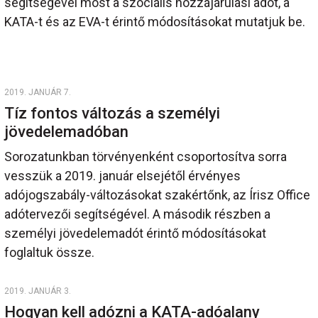
segítségével most a szociális hozzájárulási adót, a
KATA-t és az EVA-t érintő módosításokat mutatjuk be.
2019. JANUÁR 7.
Tíz fontos változás a személyi
jövedelemadóban
Sorozatunkban törvényenként csoportosítva sorra
vesszük a 2019. január elsejétől érvényes
adójogszabály-változásokat szakértőnk, az Írisz Office
adótervezői segítségével. A második részben a
személyi jövedelemadót érintő módosításokat
foglaltuk össze.
2019. JANUÁR 3.
Hogyan kell adózni a KATA-adóalany