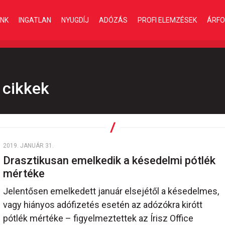
INK
INGATLAN
NYUGDÍJ
ADÓZÁS
PROFI ELEMZÉSEK
ÁRFO
 cikkek
2019. JANUÁR 31.
Drasztikusan emelkedik a késedelmi pótlék
mértéke
Jelentősen emelkedett január elsejétől a késedelmes,
vagy hiányos adófizetés esetén az adózókra kirótt
pótlék mértéke – figyelmeztettek az Írisz Office