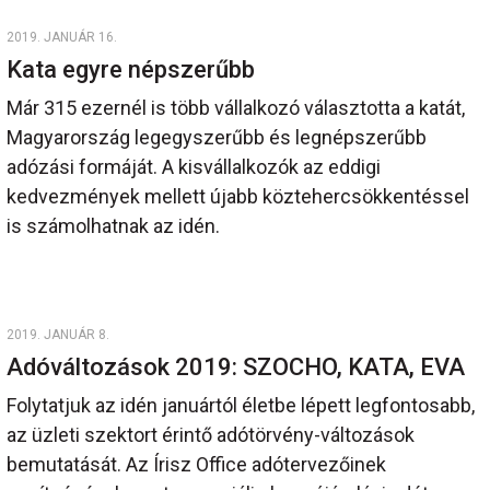
2019. JANUÁR 16.
Kata egyre népszerűbb
Már 315 ezernél is több vállalkozó választotta a katát,
Magyarország legegyszerűbb és legnépszerűbb
adózási formáját. A kisvállalkozók az eddigi
kedvezmények mellett újabb köztehercsökkentéssel
is számolhatnak az idén.
2019. JANUÁR 8.
Adóváltozások 2019: SZOCHO, KATA, EVA
Folytatjuk az idén januártól életbe lépett legfontosabb,
az üzleti szektort érintő adótörvény-változások
bemutatását. Az Írisz Office adótervezőinek