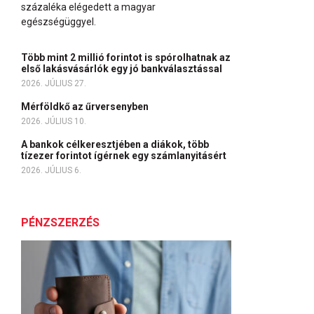
százaléka elégedett a magyar
egészségüggyel.
Több mint 2 millió forintot is spórolhatnak az
első lakásvásárlók egy jó bankválasztással
2026. JÚLIUS 27.
Mérföldkő az űrversenyben
2026. JÚLIUS 10.
A bankok célkeresztjében a diákok, több
tízezer forintot ígérnek egy számlanyitásért
2026. JÚLIUS 6.
PÉNZSZERZÉS