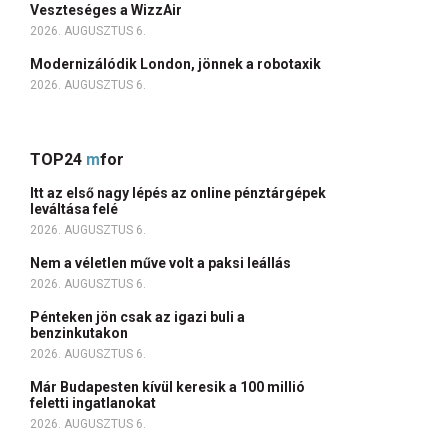
Veszteséges a WizzAir
2026. AUGUSZTUS 6.
Modernizálódik London, jönnek a robotaxik
2026. AUGUSZTUS 6.
TOP24
m
for
Itt az első nagy lépés az online pénztárgépek
leváltása felé
2026. AUGUSZTUS 6.
Nem a véletlen műve volt a paksi leállás
2026. AUGUSZTUS 6.
Pénteken jön csak az igazi buli a
benzinkutakon
2026. AUGUSZTUS 6.
Már Budapesten kívül keresik a 100 millió
feletti ingatlanokat
2026. AUGUSZTUS 6.