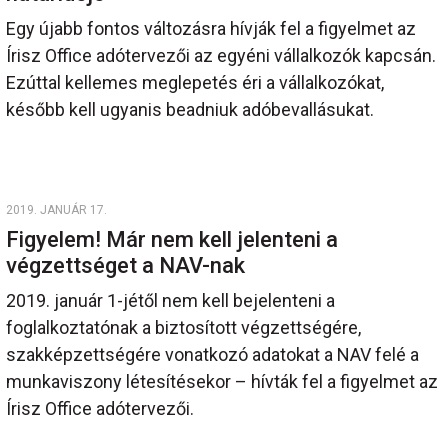
Egy újabb fontos változásra hívják fel a figyelmet az
Írisz Office adótervezői az egyéni vállalkozók kapcsán.
Ezúttal kellemes meglepetés éri a vállalkozókat,
később kell ugyanis beadniuk adóbevallásukat.
2019. JANUÁR 17.
Figyelem! Már nem kell jelenteni a
végzettséget a NAV-nak
2019. január 1-jétől nem kell bejelenteni a
foglalkoztatónak a biztosított végzettségére,
szakképzettségére vonatkozó adatokat a NAV felé a
munkaviszony létesítésekor – hívták fel a figyelmet az
Írisz Office adótervezői.