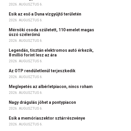
2026. AUGUSZTUS 6.
Esik az eső a Duna vízgyűjtő területén
2026. AUGUSZTUS 6.
Mérnöki csoda született, 110 emelet magas
úszó szélerőmű
2026. AUGUSZTUS 6.
Legendás, tisztán elektromos autó érkezik,
8 millió forint lesz az ára
2026. AUGUSZTUS 6.
Az OTP rendületlenül terjeszkedik
2026. AUGUSZTUS 6.
Meglepetés az albérletpiacon, nincs roham
2026. AUGUSZTUS 6.
Nagy drágulás jöhet a pontypiacon
2026. AUGUSZTUS 6.
Esik a memóriaszektor sztárrészvénye
2026. AUGUSZTUS 6.