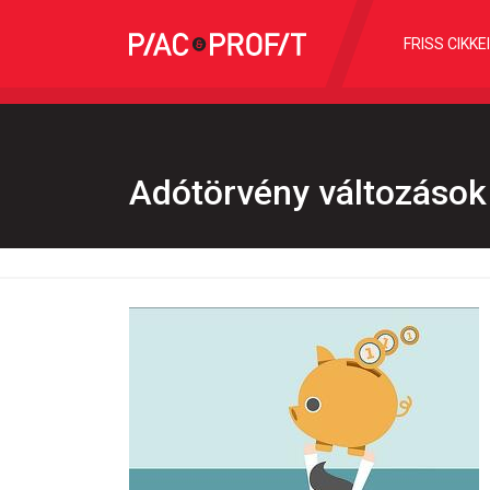
FRISS CIKKE
Adótörvény változások