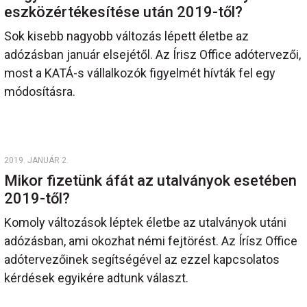
eszközértékesítése után 2019-től?
Sok kisebb nagyobb változás lépett életbe az
adózásban január elsejétől. Az Írisz Office adótervezői,
most a KATÁ-s vállalkozók figyelmét hívták fel egy
módosításra.
2019. JANUÁR 2.
Mikor fizetünk áfát az utalványok esetében
2019-től?
Komoly változások léptek életbe az utalványok utáni
adózásban, ami okozhat némi fejtörést. Az Írísz Office
adótervezőinek segítségével az ezzel kapcsolatos
kérdések egyikére adtunk választ.