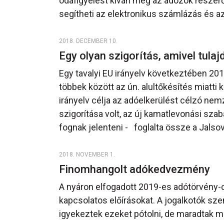
odafigyelést kíván meg az adózók részéről.
segítheti az elektronikus számlázás és az
2018. DECEMBER 10.
Egy olyan szigorítás, amivel tula
Egy tavalyi EU irányelv következtében 201
többek között az ún. alultőkésítés miatt
irányelv célja az adóelkerülést célzó ne
szigorítása volt, az új kamatlevonási sza
fognak jelenteni - foglalta össze a Jalso
2018. NOVEMBER 1.
Finomhangolt adókedvezmény
A nyáron elfogadott 2019-es adótörvény
kapcsolatos előírásokat. A jogalkotók sz
igyekeztek ezeket pótolni, de maradtak m