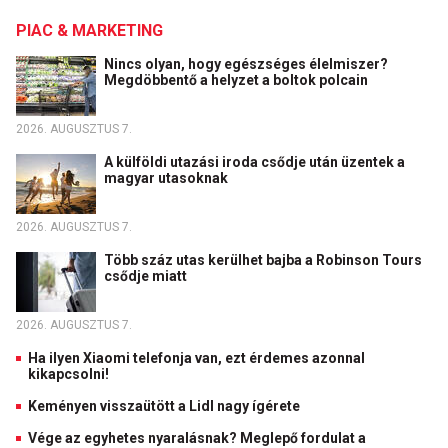
PIAC & MARKETING
Nincs olyan, hogy egészséges élelmiszer?
Megdöbbentő a helyzet a boltok polcain
2026. AUGUSZTUS 7.
A külföldi utazási iroda csődje után üzentek a
magyar utasoknak
2026. AUGUSZTUS 7.
Több száz utas kerülhet bajba a Robinson Tours
csődje miatt
2026. AUGUSZTUS 7.
Ha ilyen Xiaomi telefonja van, ezt érdemes azonnal
kikapcsolni!
Keményen visszaütött a Lidl nagy ígérete
Vége az egyhetes nyaralásnak? Meglepő fordulat a