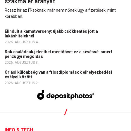
szakma ér aranyat
Rossz hír az IT-soknak: már nem nőnek úgy a fizetések, mint
korábban.
Elindult a kamatverseny: újabb csökkentés jött a
lakáshiteleknél
2026. AUGUSZTUS 4.
Sok családnak jelenthet mentőövet ez a kevéssé ismert
pénzügyi megoldás
2026. AUGUSZTUS 3.
Óriási különbség van a frissdiplomások elhelyezkedési
esélyei között
2026. AUGUSZTUS 2.
INFO & TECH