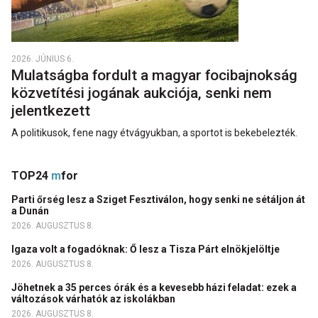
2026. JÚNIUS 6.
Mulatságba fordult a magyar focibajnokság
közvetítési jogának aukciója, senki nem
jelentkezett
A politikusok, fene nagy étvágyukban, a sportot is bekebelezték.
TOP24
m
for
Parti őrség lesz a Sziget Fesztiválon, hogy senki ne sétáljon át
a Dunán
2026. AUGUSZTUS 8.
Igaza volt a fogadóknak: Ő lesz a Tisza Párt elnökjelöltje
2026. AUGUSZTUS 8.
Jöhetnek a 35 perces órák és a kevesebb házi feladat: ezek a
változások várhatók az iskolákban
2026. AUGUSZTUS 8.