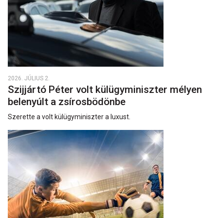
2026. JÚLIUS 2.
Szijjártó Péter volt külügyminiszter mélyen
belenyúlt a zsírosbödönbe
Szerette a volt külügyminiszter a luxust.