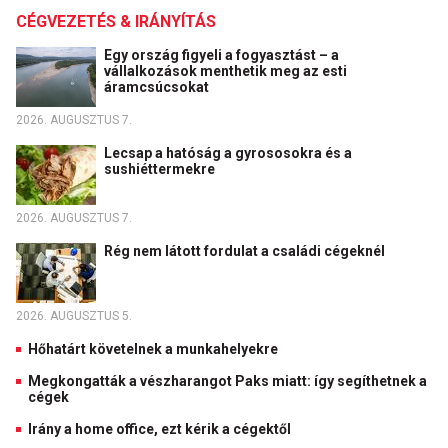
CÉGVEZETÉS & IRÁNYÍTÁS
Egy ország figyeli a fogyasztást – a
vállalkozások menthetik meg az esti
áramcsúcsokat
2026. AUGUSZTUS 7.
Lecsap a hatóság a gyrososokra és a
sushiéttermekre
2026. AUGUSZTUS 7.
Rég nem látott fordulat a családi cégeknél
2026. AUGUSZTUS 5.
Hőhatárt követelnek a munkahelyekre
Megkongatták a vészharangot Paks miatt: így segíthetnek a
cégek
Irány a home office, ezt kérik a cégektől