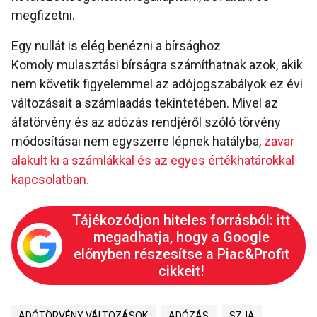
megfizetni.
Egy nullát is elég benézni a bírsághoz
Komoly mulasztási bírságra számíthatnak azok, akik
nem követik figyelemmel az adójogszabályok ez évi
változásait a számlaadás tekintetében. Mivel az
áfatörvény és az adózás rendjéről szóló törvény
módosításai nem egyszerre lépnek hatályba,
zavar
alakult ki a számlákkal és az egyes értékhatárokkal
kapcsolatban.
Tájékozódjon hiteles forrásból: itt
megadhatja, hogy a Google
előnyben részesítse a Piac&Profit
cikkeit!
ADÓTÖRVÉNY VÁLTOZÁSOK
ADÓZÁS
SZJA