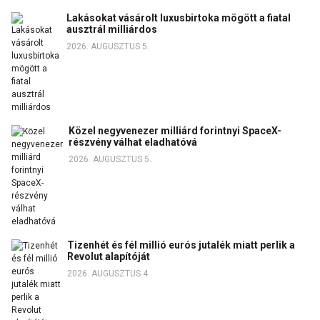
Lakásokat vásárolt luxusbirtoka mögött a fiatal
ausztrál milliárdos
2026. AUGUSZTUS 5.
Közel negyvenezer milliárd forintnyi SpaceX-
részvény válhat eladhatóvá
2026. AUGUSZTUS 5.
Tizenhét és fél millió eurós jutalék miatt perlik a
Revolut alapítóját
2026. AUGUSZTUS 4.