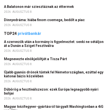
A Balatonon már sziesztáznak az éttermek
2026. AUGUSZTUS 8.
Dinnyedráma: hiába finom csemege, bedőlt a piac
2026. AUGUSZTUS 8.
TOP24
privátbankár
A szervezők után a kormány is figyelmeztet: senki ne sétáljon
át a Dunán a Sziget Fesztiválra
2026. AUGUSZTUS 8.
Megnevezte elnökjelöltjét a Tisza Párt
2026. AUGUSZTUS 8.
Újabb gyanús drónok tűntek fel Németországban, ezúttal egy
katonai bázis közelében
2026. AUGUSZTUS 8.
Dübörög a fesztiválszezon: ezek Európa legnagyobb nyári
bulijai
2026. AUGUSZTUS 8.
Magyar kézifegyver-gyártásról tárgyalt Washingtonban a 4iG