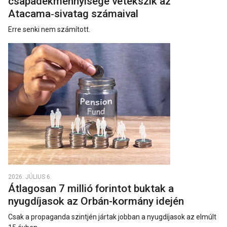
csapadékmennyisége vetekszik az
Atacama‑sivatag számaival
Erre senki nem számított.
2026. JÚLIUS 6.
Átlagosan 7 millió forintot buktak a
nyugdíjasok az Orbán-kormány idején
Csak a propaganda szintjén jártak jobban a nyugdíjasok az elmúlt