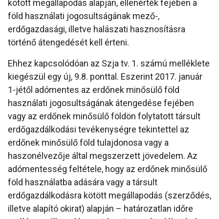
kötött megállapodás alapján, ellenérték fejében a
föld használati jogosultságának mező-,
erdőgazdasági, illetve halászati hasznosításra
történő átengedését kell érteni.
Ehhez kapcsolódóan az Szja tv. 1. számú melléklete
kiegészül egy új, 9.8. ponttal. Eszerint 2017. január
1-jétől adómentes az erdőnek minősülő föld
használati jogosultságának átengedése fejében
vagy az erdőnek minősülő földön folytatott társult
erdőgazdálkodási tevékenységre tekintettel az
erdőnek minősülő föld tulajdonosa vagy a
haszonélvezője által megszerzett jövedelem. Az
adómentesség feltétele, hogy az erdőnek minősülő
föld használatba adására vagy a társult
erdőgazdálkodásra kötött megállapodás (szerződés,
illetve alapító okirat) alapján – határozatlan időre