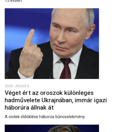
15 évben.
2026. JÚLIUS 6.
Véget ért az oroszok különleges
hadművelete Ukrajnában, immár igazi
háborúra állnak át
A civilek öldöklése háborús bűncselekmény.