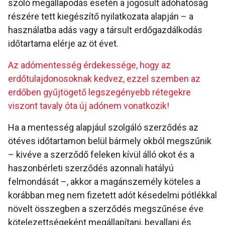
szóló megállapodás esetén a jogosult adóhatóság
részére tett kiegészítő nyilatkozata alapján – a
használatba adás vagy a társult erdőgazdálkodás
időtartama elérje az öt évet.
Az adómentesség érdekessége, hogy az
erdőtulajdonosoknak kedvez, ezzel szemben az
erdőben gyűjtögető legszegényebb rétegekre
viszont tavaly óta új adónem vonatkozik!
Ha a mentesség alapjául szolgáló szerződés az
ötéves időtartamon belül bármely okból megszűnik
– kivéve a szerződő feleken kívül álló okot és a
haszonbérleti szerződés azonnali hatályú
felmondását –, akkor a magánszemély köteles a
korábban meg nem fizetett adót késedelmi pótlékkal
növelt összegben a szerződés megszűnése éve
kötelezettségeként megállapítani, bevallani és