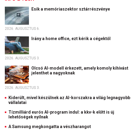
Esik a memóriaszektor sztárrészvénye
2026. AUGUSZTUS 6.
Irány a home office, ezt kérik a cégektől
2026. AUGUSZTUS 3.
Olcsó AI-modell érkezett, amely komoly kihívást
jelenthet a nagyoknak
2026. AUGUSZTUS 3.
Kiderült, mivel készülnek az AI-korszakra a világ legnagyobb
vállalatai
Tízmilliárd eurós AI-program indul: a kkv-k előtt is új
lehetőségek nyílnak
A Samsung megkongatta a vészharangot