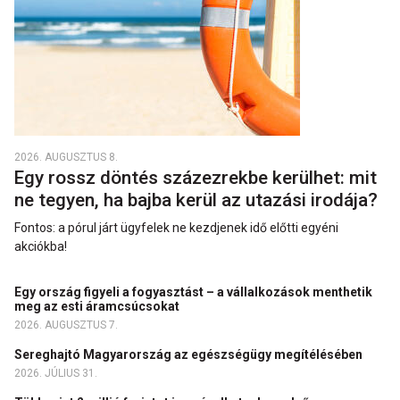
2026. AUGUSZTUS 8.
Egy rossz döntés százezrekbe kerülhet: mit
ne tegyen, ha bajba kerül az utazási irodája?
Fontos: a pórul járt ügyfelek ne kezdjenek idő előtti egyéni
akciókba!
Egy ország figyeli a fogyasztást – a vállalkozások menthetik
meg az esti áramcsúcsokat
2026. AUGUSZTUS 7.
Sereghajtó Magyarország az egészségügy megítélésében
2026. JÚLIUS 31.