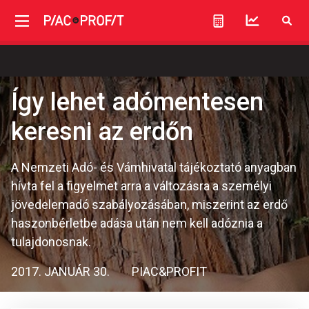
Így lehet adómentesen
keresni az erdőn
A Nemzeti Adó- és Vámhivatal tájékoztató anyagban
hívta fel a figyelmet arra a változásra a személyi
jövedelemadó szabályozásában, miszerint az erdő
haszonbérletbe adása után nem kell adóznia a
tulajdonosnak.
2017. JANUÁR 30.
PIAC&PROFIT