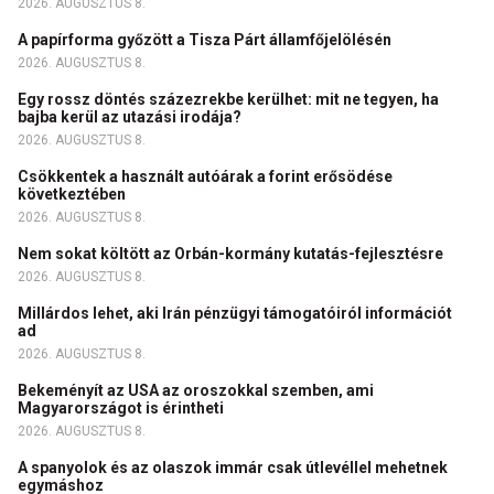
2026. AUGUSZTUS 8.
A papírforma győzött a Tisza Párt államfőjelölésén
2026. AUGUSZTUS 8.
Egy rossz döntés százezrekbe kerülhet: mit ne tegyen, ha
bajba kerül az utazási irodája?
2026. AUGUSZTUS 8.
Csökkentek a használt autóárak a forint erősödése
következtében
2026. AUGUSZTUS 8.
Nem sokat költött az Orbán-kormány kutatás-fejlesztésre
2026. AUGUSZTUS 8.
Millárdos lehet, aki Irán pénzügyi támogatóiról információt
ad
2026. AUGUSZTUS 8.
Bekeményít az USA az oroszokkal szemben, ami
Magyarországot is érintheti
2026. AUGUSZTUS 8.
A spanyolok és az olaszok immár csak útlevéllel mehetnek
egymáshoz