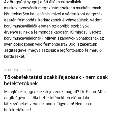
Az öregségi nyugdíj előtt álló munkavállalók
munkaviszonyának megszüntetésekor a munkáltatónak
körültekintően kell eljárnia, mivel a védett korú dolgozók
esetén felmondási korlátozások érvényesülnek. Védett
korú munkavállalók esetén szigorúbb szabályok
érvényesülnek a felmondás kapcsán. Ki minősül védett
korú munkavállalónak? Milyen szabályok vonatkoznak az
ilyen dolgozónak való felmondásra? Jogi szakértőnk
segítségével megválaszoljuk a legfontosabb felmerülő
kérdéseket.
2018. OKTÓBER 24.
Tőkebefektetési szakkifejezések - nem csak
befektetőknek
Mi rejtőzik a jogi szakkifejezések mögött? Dr. Pintér Attila
segítségével a tőkebefektetésekben előforduló
kifejezéseket vesszük sorra. Figyelem! Nem csak
befektetőknek!