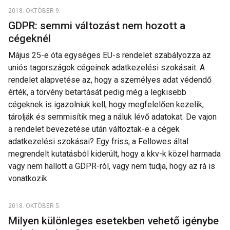
2018. OKTÓBER 9.
GDPR: semmi változást nem hozott a
cégeknél
Május 25-e óta egységes EU-s rendelet szabályozza az
uniós tagországok cégeinek adatkezelési szokásait. A
rendelet alapvetése az, hogy a személyes adat védendő
érték, a törvény betartását pedig még a legkisebb
cégeknek is igazolniuk kell, hogy megfelelően kezelik,
tárolják és semmisítik meg a náluk lévő adatokat. De vajon
a rendelet bevezetése után változtak-e a cégek
adatkezelési szokásai? Egy friss, a Fellowes által
megrendelt kutatásból kiderült, hogy a kkv-k közel harmada
vagy nem hallott a GDPR-ról, vagy nem tudja, hogy az rá is
vonatkozik.
2018. OKTÓBER 5.
Milyen különleges esetekben vehető igénybe