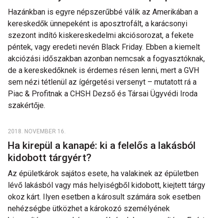
Hazánkban is egyre népszerűbbé válik az Amerikában a
kereskedők ünnepeként is aposztrofált, a karácsonyi
szezont indító kiskereskedelmi akciósorozat, a fekete
péntek, vagy eredeti nevén Black Friday. Ebben a kiemelt
akciózási időszakban azonban nemcsak a fogyasztóknak,
de a kereskedőknek is érdemes résen lenni, mert a GVH
sem nézi tétlenül az ígérgetési versenyt – mutatott rá a
Piac & Profitnak a CHSH Dezső és Társai Ügyvédi Iroda
szakértője.
2018. NOVEMBER 16.
Ha kirepül a kanapé: ki a felelős a lakásból
kidobott tárgyért?
Az épületkárok sajátos esete, ha valakinek az épületben
lévő lakásból vagy más helyiségből kidobott, kiejtett tárgy
okoz kárt. Ilyen esetben a károsult számára sok esetben
nehézségbe ütközhet a károkozó személyének