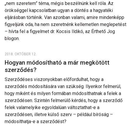
„nem szeretem” téma, mégis beszélnünk kell róla. Az
örökséggel kapcsolatban ugyan a döntés a hagyatéki
eljárásban történik. Van azonban valami, amire mindenképp
figyeljünk oda, ha nem szeretnénk kellemetlen meglepetést
– hívta fel a figyelmet dr. Kocsis Ildikó, az Érthető Jog
blogon.
2018. OKTÓBER 12.
Hogyan módosítható a már megkötött
szerződés?
Szerződéses viszonyokban előfordulhat, hogy a
szerződés módosítására van szükség. Ilyenkor felmerül,
hogy miként és milyen formában módosíthatnak a felek a
szerződésen. Szintén felmerülő kérdés, hogy a szerződő
felek valamelyike egyoldalúan változtathat-e a
szerződésen, illetve külső szerv – például bíróság –
módosíthatja-e a szerződést?