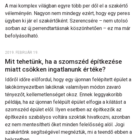
A mai komplex világban egyre több per dől el a szakértő
véleményén. Nagyon nem mindegy ezért, hogy egy peres
ügyben ki jár el szakértőként. Szerencsére – nem utolsó
sorban az új perrendtartásnak köszönhetően – ez ma már
befolyásolható.
2019. FEBRUÁR 19.
Mit tehetünk, ha a szomszéd építkezése
miatt csökken ingatlanunk értéke?
Időről időre előfordul, hogy egy újonnan felépített épület a
lakókörnyezetben lakóknak valamilyen módon zavaró
tényezőt, kellemetlenséget okoz. Ennek leggyakoribb
példája, ha az újonnan felépült épület elfogja a kilátást a
szomszéd épület elől. Ilyen esetben az építkezők az
építkezés szabályos voltára szoktak hivatkozni, azonban
ez nem mentesítheti őket minden felelősség alól. Jogi
szakértőnk segítségével megnéztük, mi a teendő ebben a
helyzetben.