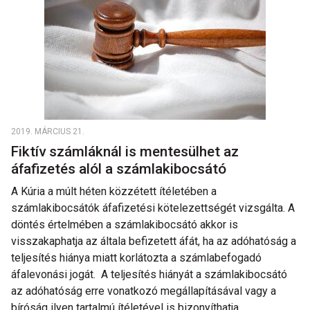
2019. MÁRCIUS 21.
Fiktív számláknál is mentesülhet az
áfafizetés alól a számlakibocsátó
A Kúria a múlt héten közzétett ítéletében a
számlakibocsátók áfafizetési kötelezettségét vizsgálta. A
döntés értelmében a számlakibocsátó akkor is
visszakaphatja az általa befizetett áfát, ha az adóhatóság a
teljesítés hiánya miatt korlátozta a számlabefogadó
áfalevonási jogát. A teljesítés hiányát a számlakibocsátó
az adóhatóság erre vonatkozó megállapításával vagy a
bíróság ilyen tartalmú ítéletével is bizonyíthatja.