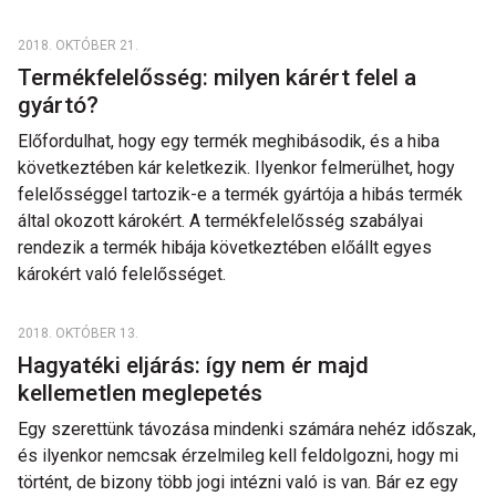
2018. OKTÓBER 21.
Termékfelelősség: milyen kárért felel a
gyártó?
Előfordulhat, hogy egy termék meghibásodik, és a hiba
következtében kár keletkezik. Ilyenkor felmerülhet, hogy
felelősséggel tartozik-e a termék gyártója a hibás termék
által okozott károkért. A termékfelelősség szabályai
rendezik a termék hibája következtében előállt egyes
károkért való felelősséget.
2018. OKTÓBER 13.
Hagyatéki eljárás: így nem ér majd
kellemetlen meglepetés
Egy szerettünk távozása mindenki számára nehéz időszak,
és ilyenkor nemcsak érzelmileg kell feldolgozni, hogy mi
történt, de bizony több jogi intézni való is van. Bár ez egy