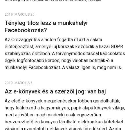
2019. MÁRCIUS 20.
Tényleg tilos lesz a munkahelyi
Facebookozás?
Az Országgyűlés a héten fogadta el azt a saláta
előterjesztést, amellyel új korszak kezdődik a hazai GDPR
szabályozás életében. A törvénymódosítással kapcsolatos
egyik legfontosabb kérdés, hogy valóban betiltják-e a
munkahelyi Facebookozást. A válasz: igen is, meg nem is.
2019. MÁRCIUS 6.
Az e-könyvek és a szerzői jog: van baj
Az első e-könyvek megjelenésekor többen gondolhatták,
hogy leáldozott a hagyományos, papír alapú könyvek világa,
mert a jövőben majd mindenki csak egyszerűen
beszerezhető és könnyen tárolható elektronikus köteteket
vásárol a nyomtatott példányok árának töredékéért. Azóta