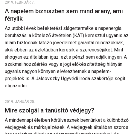
2019. FEBRUÁR 7.
A napelem bizniszben sem mind arany, ami
fénylik
Az utóbbi évek befektetési slágerterméke a napenergia
beruházás: a kötelező átvételen (KÁT) keresztül ugyanis az
állam biztosnak látszó jövedelmet garantál mindazoknak,
akik ebben az üzletágban keresik a szerencséjüket. Mint
ahogyan ez általában igaz: ezt a pénzt sem adják ingyen. A
szakmai hozzáértés vagy a jogi előkészítettség hiányán
ugyanis nagyon könnyen elvérezhetnek a napelem-
projektek is. A Jalsovszky Ügyvédi Iroda szakértője segít
eligazodni.
2019. JANUÁR 25.
Mire szolgál a tanúsító védjegy?
A mindennapi életben körülvesznek bennünket a különböző
védjegyek és márkajelzések. A védjegyek általában szoros