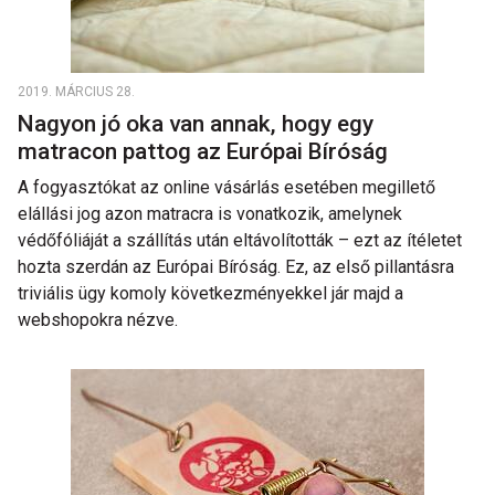
2019. MÁRCIUS 28.
Nagyon jó oka van annak, hogy egy
matracon pattog az Európai Bíróság
A fogyasztókat az online vásárlás esetében megillető
elállási jog azon matracra is vonatkozik, amelynek
védőfóliáját a szállítás után eltávolították – ezt az ítéletet
hozta szerdán az Európai Bíróság. Ez, az első pillantásra
triviális ügy komoly következményekkel jár majd a
webshopokra nézve.