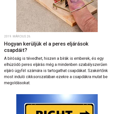
2019. MÁRCIUS 26.
Hogyan kerüljük el a peres eljárások
csapdáit?
A bíróság is tévedhet, hiszen a bírák is emberek, és egy
elhúzódó peres eljárás még a mindenben szabályszerűen
eljáró ügyfél számára is tartogathat csapdákat. Szakértőnk
most induló cikksorozatában ezekre a csapdákra mutat be
megoldásokat.