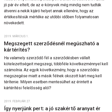
jó pár év eltelt, de az e-könyvek még mindig nem tudták
átvenni a nekik kijáró helyet annak ellenére, hogy az
értékesítésük mértéke az utóbbi időben folyamatosan
növekedett.
2019. MÁRCIUS 1.
Megszegett szerződésnél megúszható a
kártérítés?
Ha valamely szerződő fél a szerződésben vállalt
kötelezettségeit megszegi, többféle következménnyel kell
számolnia. Az egyik következmény, hogy a szerződés
megszegése miatt a másik félnek okozott kárt meg kell
térítenie. Milyen esetben mentesülhet az érintett a
kártérítési felelősség alól?
2019. FEBRUÁR 27.
Így nyerjünk pert: a jó szakértő aranyat ér