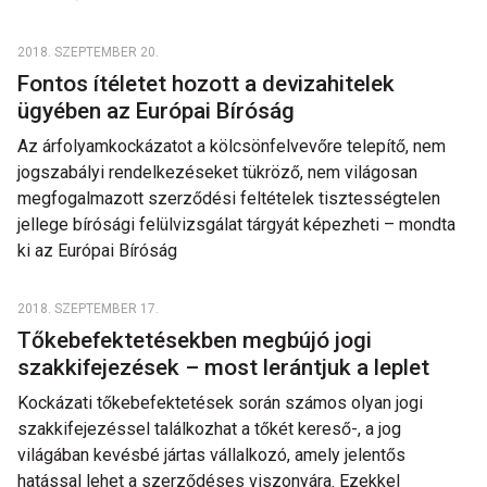
2018. SZEPTEMBER 20.
Fontos ítéletet hozott a devizahitelek
ügyében az Európai Bíróság
Az árfolyamkockázatot a kölcsönfelvevőre telepítő, nem
jogszabályi rendelkezéseket tükröző, nem világosan
megfogalmazott szerződési feltételek tisztességtelen
jellege bírósági felülvizsgálat tárgyát képezheti – mondta
ki az Európai Bíróság
2018. SZEPTEMBER 17.
Tőkebefektetésekben megbújó jogi
szakkifejezések – most lerántjuk a leplet
Kockázati tőkebefektetések során számos olyan jogi
szakkifejezéssel találkozhat a tőkét kereső-, a jog
világában kevésbé jártas vállalkozó, amely jelentős
hatással lehet a szerződéses viszonyára. Ezekkel