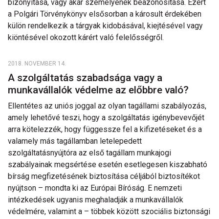
bizonyítása, vagy akár személyének beazonosítása. Ezért
a Polgári Törvénykönyv elsősorban a károsult érdekében
külön rendelkezik a tárgyak kidobásával, kiejtésével vagy
kiöntésével okozott kárért való felelősségről.
2018. NOVEMBER 14.
A szolgáltatás szabadsága vagy a
munkavállalók védelme az előbbre való?
Ellentétes az uniós joggal az olyan tagállami szabályozás,
amely lehetővé teszi, hogy a szolgáltatás igénybevevőjét
arra kötelezzék, hogy függessze fel a kifizetéseket és a
valamely más tagállamban letelepedett
szolgáltatásnyújtóra az első tagállam munkajogi
szabályainak megsértése esetén esetlegesen kiszabható
bírság megfizetésének biztosítása céljából biztosítékot
nyújtson – mondta ki az Európai Bíróság. E nemzeti
intézkedések ugyanis meghaladják a munkavállalók
védelmére, valamint a – többek között szociális biztonsági