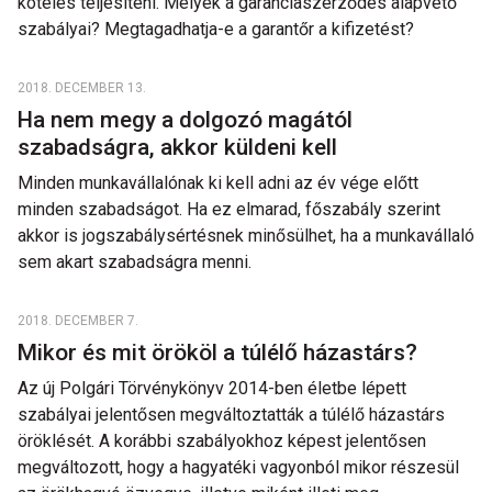
köteles teljesíteni. Melyek a garanciaszerződés alapvető
szabályai? Megtagadhatja-e a garantőr a kifizetést?
2018. DECEMBER 13.
Ha nem megy a dolgozó magától
szabadságra, akkor küldeni kell
Minden munkavállalónak ki kell adni az év vége előtt
minden szabadságot. Ha ez elmarad, főszabály szerint
akkor is jogszabálysértésnek minősülhet, ha a munkavállaló
sem akart szabadságra menni.
2018. DECEMBER 7.
Mikor és mit örököl a túlélő házastárs?
Az új Polgári Törvénykönyv 2014-ben életbe lépett
szabályai jelentősen megváltoztatták a túlélő házastárs
öröklését. A korábbi szabályokhoz képest jelentősen
megváltozott, hogy a hagyatéki vagyonból mikor részesül