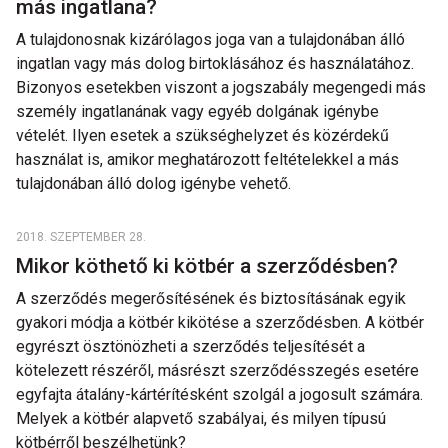
más ingatlana?
A tulajdonosnak kizárólagos joga van a tulajdonában álló
ingatlan vagy más dolog birtoklásához és használatához.
Bizonyos esetekben viszont a jogszabály megengedi más
személy ingatlanának vagy egyéb dolgának igénybe
vételét. Ilyen esetek a szükséghelyzet és közérdekű
használat is, amikor meghatározott feltételekkel a más
tulajdonában álló dolog igénybe vehető.
2018. SZEPTEMBER 28.
Mikor köthető ki kötbér a szerződésben?
A szerződés megerősítésének és biztosításának egyik
gyakori módja a kötbér kikötése a szerződésben. A kötbér
egyrészt ösztönözheti a szerződés teljesítését a
kötelezett részéről, másrészt szerződésszegés esetére
egyfajta átalány-kártérítésként szolgál a jogosult számára.
Melyek a kötbér alapvető szabályai, és milyen típusú
kötbérről beszélhetünk?