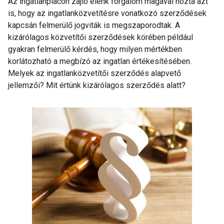
Az ingatlanpiacon zajló élénk forgalom magával hozta azt
is, hogy az ingatlanközvetítésre vonatkozó szerződések
kapcsán felmerülő jogviták is megszaporodtak. A
kizárólagos közvetítői szerződések körében például
gyakran felmerülő kérdés, hogy milyen mértékben
korlátozható a megbízó az ingatlan értékesítésében.
Melyek az ingatlanközvetítői szerződés alapvető
jellemzői? Mit értünk kizárólagos szerződés alatt?