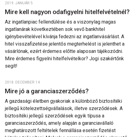
2019. JANUÁR 5.
Mire kell nagyon odafigyelni hitelfelvételnél?
Az ingatlanpiac fellendülése és a viszonylag magas
ingatlanárak következtében sok vevő bankhitel
igénybevételével kívánja fedezni az ingatlanvásárlást. A
hitel visszafizetése jelentős megterhelést is jelenthet a
vásárlónak, ezért érdemes előtte alaposan tájékozódni.
Mire érdemes figyelni hitelfelvételkor? Jogi szakértőnk
segít!
2018. DECEMBER 14.
Mire jó a garanciaszerződés?
A gazdasági életben gyakoriak a különböző biztosítéki
jellegű kötelezettségvállalások, illetve szerződések. A
biztosítéki jellegű szerződések egyik típusa a
garanciaszerződés, amely alapján a garanciavállaló
meghatározott feltételek fennállása esetén fizetést