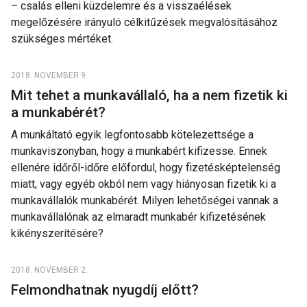
– csalás elleni küzdelemre és a visszaélések
megelőzésére irányuló célkitűzések megvalósításához
szükséges mértéket.
2018. NOVEMBER 9.
Mit tehet a munkavállaló, ha a nem fizetik ki
a munkabérét?
A munkáltató egyik legfontosabb kötelezettsége a
munkaviszonyban, hogy a munkabért kifizesse. Ennek
ellenére időről-időre előfordul, hogy fizetésképtelenség
miatt, vagy egyéb okból nem vagy hiányosan fizetik ki a
munkavállalók munkabérét. Milyen lehetőségei vannak a
munkavállalónak az elmaradt munkabér kifizetésének
kikényszerítésére?
2018. NOVEMBER 2.
Felmondhatnak nyugdíj előtt?