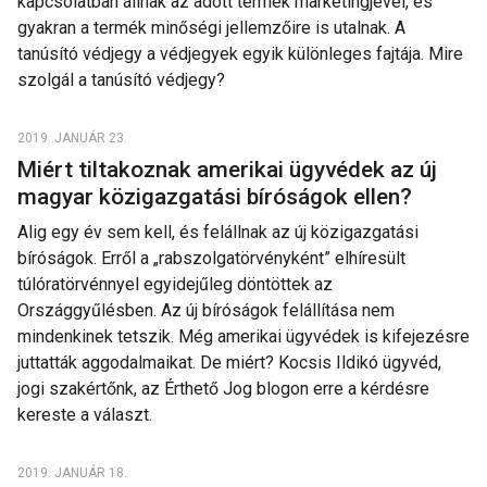
kapcsolatban állnak az adott termék marketingjével, és
gyakran a termék minőségi jellemzőire is utalnak. A
tanúsító védjegy a védjegyek egyik különleges fajtája. Mire
szolgál a tanúsító védjegy?
2019. JANUÁR 23.
Miért tiltakoznak amerikai ügyvédek az új
magyar közigazgatási bíróságok ellen?
Alig egy év sem kell, és felállnak az új közigazgatási
bíróságok. Erről a „rabszolgatörvényként” elhíresült
túlóratörvénnyel egyidejűleg döntöttek az
Országgyűlésben. Az új bíróságok felállítása nem
mindenkinek tetszik. Még amerikai ügyvédek is kifejezésre
juttatták aggodalmaikat. De miért? Kocsis Ildikó ügyvéd,
jogi szakértőnk, az Érthető Jog blogon erre a kérdésre
kereste a választ.
2019. JANUÁR 18.