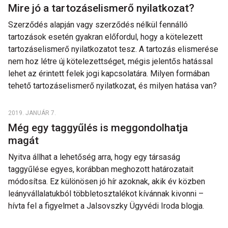
Mire jó a tartozáselismerő nyilatkozat?
Szerződés alapján vagy szerződés nélkül fennálló
tartozások esetén gyakran előfordul, hogy a kötelezett
tartozáselismerő nyilatkozatot tesz. A tartozás elismerése
nem hoz létre új kötelezettséget, mégis jelentős hatással
lehet az érintett felek jogi kapcsolatára. Milyen formában
tehető tartozáselismerő nyilatkozat, és milyen hatása van?
2019. JANUÁR 7.
Még egy taggyűlés is meggondolhatja
magát
Nyitva állhat a lehetőség arra, hogy egy társaság
taggyűlése egyes, korábban meghozott határozatait
módosítsa. Ez különösen jó hír azoknak, akik év közben
leányvállalatukból többletosztalékot kívánnak kivonni –
hívta fel a figyelmet a Jalsovszky Ügyvédi Iroda blogja.