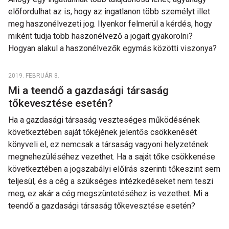
előfordulhat az is, hogy az ingatlanon több személyt illet
meg haszonélvezeti jog. Ilyenkor felmerül a kérdés, hogy
miként tudja több haszonélvező a jogait gyakorolni?
Hogyan alakul a haszonélvezők egymás közötti viszonya?
2019. FEBRUÁR 8.
Mi a teendő a gazdasági társaság
tőkevesztése esetén?
Ha a gazdasági társaság veszteséges működésének
következtében saját tőkéjének jelentős csökkenését
könyveli el, ez nemcsak a társaság vagyoni helyzetének
megnehezüléséhez vezethet. Ha a saját tőke csökkenése
következtében a jogszabályi előírás szerinti tőkeszint sem
teljesül, és a cég a szükséges intézkedéseket nem teszi
meg, ez akár a cég megszüntetéséhez is vezethet. Mi a
teendő a gazdasági társaság tőkevesztése esetén?