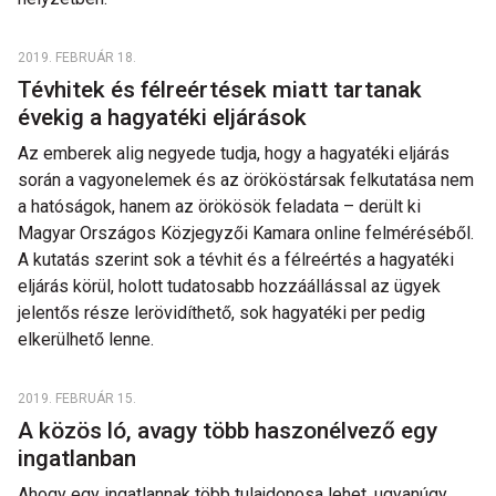
2019. FEBRUÁR 18.
Tévhitek és félreértések miatt tartanak
évekig a hagyatéki eljárások
Az emberek alig negyede tudja, hogy a hagyatéki eljárás
során a vagyonelemek és az örököstársak felkutatása nem
a hatóságok, hanem az örökösök feladata – derült ki
Magyar Országos Közjegyzői Kamara online felméréséből.
A kutatás szerint sok a tévhit és a félreértés a hagyatéki
eljárás körül, holott tudatosabb hozzáállással az ügyek
jelentős része lerövidíthető, sok hagyatéki per pedig
elkerülhető lenne.
2019. FEBRUÁR 15.
A közös ló, avagy több haszonélvező egy
ingatlanban
Ahogy egy ingatlannak több tulajdonosa lehet, ugyanúgy