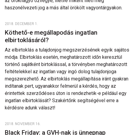
az örökhagyó özvegye, illetve miként illeti meg
haszonélvezeti jog a más által örökölt vagyontárgyakon.
2018. DECEMBER 1.
Köthető-e megállapodás ingatlan
elbirtoklásáról?
Az elbirtoklás a tulajdonjog megszerzésének egyik sajátos
módja. Elbirtoklás esetén, meghatározott időn keresztül
történő sajátként birtoklással, a törvényben meghatározott
feltételekkel az ingatlan vagy ingó dolog tulajdonjoga
megszerezhető. Az elbirtoklás megállapítása iránt gyakran
indítanak pert, ugyanakkor felmerül a kérdés, hogy az
érintettek szerződéses úton is rendezhetik-e például egy
ingatlan elbirtoklását? Szakértőnk segítségével erre a
kérdésre adunk választ!
2018. NOVEMBER 16.
Black Friday: a GVH-nak is ünnepnap