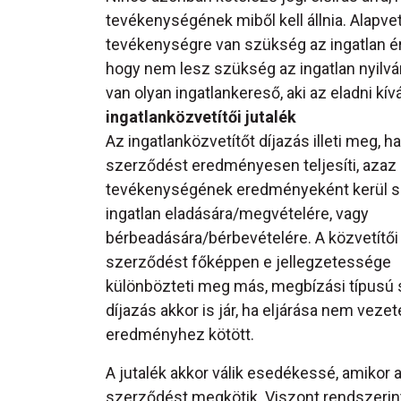
tevékenységének miből kell állnia. Alapv
tevékenységre van szükség az ingatlan ér
hogy nem lesz szükség az ingatlan nyilvá
van olyan ingatlankereső, aki az eladni kí
ingatlanközvetítői jutalék
Az ingatlanközvetítőt díjazás illeti meg, ha
szerződést eredményesen teljesíti, azaz
tevékenységének eredményeként kerül s
ingatlan eladására/megvételére, vagy
bérbeadására/bérbevételére. A közvetítői
szerződést főképpen e jellegzetessége
különbözteti meg más, megbízási típusú
díjazás akkor is jár, ha eljárása nem vezet
eredményhez kötött.
A jutalék akkor válik esedékessé, amiko
szerződést megkötik. Viszont rendszerint