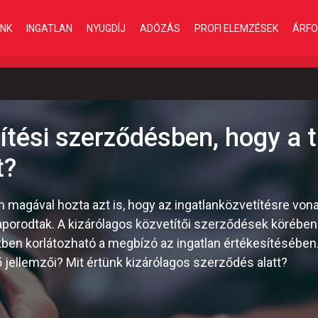
INK
INGATLAN
NYUGDÍJ
ADÓZÁS
PROFI ELEMZÉSEK
ÁRFO
ítési szerződésben, hogy a 
t?
om magával hozta azt is, hogy az ingatlanközvetítésre v
porodtak. A kizárólagos közvetítői szerződések körében
ben korlátozható a megbízó az ingatlan értékesítésében
 jellemzői? Mit értünk kizárólagos szerződés alatt?