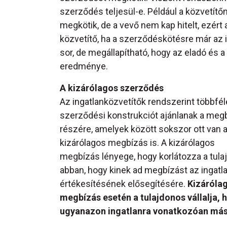
szerződés teljesül-e. Például a közvetítőne
megkötik, de a vevő nem kap hitelt, ezért
közvetítő, ha a szerződéskötésre már az
sor, de megállapítható, hogy az eladó és
eredménye.
A kizárólagos szerződés
Az ingatlanközvetítők rendszerint többfél
szerződési konstrukciót ajánlanak a meg
részére, amelyek között sokszor ott van 
kizárólagos megbízás is. A kizárólagos
megbízás lényege, hogy korlátozza a tula
abban, hogy kinek ad megbízást az ingatl
értékesítésének elősegítésére.
Kizáróla
megbízás esetén a tulajdonos vállalja, 
ugyanazon ingatlanra vonatkozóan más