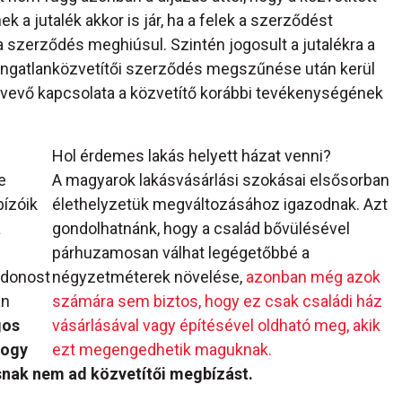
k a jutalék akkor is jár, ha a felek a szerződést
 a szerződés meghiúsul. Szintén jogosult a jutalékra a
 ingatlanközvetítői szerződés megszűnése után kerül
 a vevő kapcsolata a közvetítő korábbi tevékenységének
Hol érdemes lakás helyett házat venni?
e
A magyarok lakásvásárlási szokásai elsősorban
bízóik
élethelyzetük megváltozásához igazodnak. Azt
a
gondolhatnánk, hogy a család bővülésével
párhuzamosan válhat legégetőbbé a
jdonost
négyzetméterek növelése,
azonban még azok
an
számára sem biztos, hogy ez csak családi ház
gos
vásárlásával vagy építésével oldható meg, akik
hogy
ezt megengedhetik maguknak.
nak nem ad közvetítői megbízást.