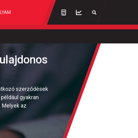
LYAM
tulajdonos
onatkozó szerződések
 például gyakran
. Melyek az