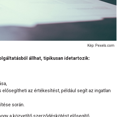
Kép: Pexels.com
gáltatásból állhat, tipikusan idetartozik:
ása,
elősegítheti az értékesítést, például segít az ingatlan
tése során.
 hogy a közvetítő szerződéskötést elősegítő