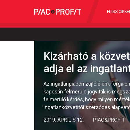
FRISS CIKKE
Kizárható a közvet
adja el az ingatlan
Az ingatlanpiacon zajló élénk forgal
kapcsán felmerülő jogviták is megsza
felmerülő kérdés, hogy milyen mérték
ingatlanközvetítői szerződés alapvető
2019. ÁPRILIS 12.
PIAC&PROFIT