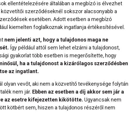
ok ellentételezésére általában a megbízó is élvezhet
s közvetítői szerződéseknél sokszor alacsonyabb a
 szerződések esetében. Adott esetben a megbízó
dául kiemelten foglalkoznak ingatlanja értékesítésével.
nt
nem jelenti azt, hogy a tulajdonos maga ne
sét.
Így például attól sem lehet elzárni a tulajdonost,
ósági gyakorlat több esetben is megerősítette, hogy
minősül, ha a tulajdonost a kizárólagos szerződésben
tse az ingatlant.
l olyan vevőt, aki nem a közvetítő tevékenysége folytán
utalék nem jár.
Ebben az esetben a díj akkor sem jár a
e az esetre kifejezetten kikötötte.
Ugyancsak nem
ött kötbért sem, hiszen a tulajdonos részéről nem