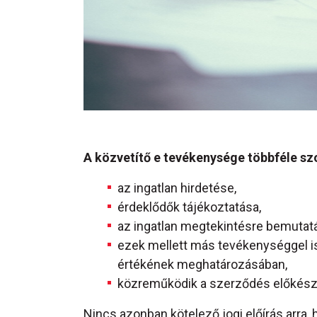
A közvetítő e tevékenysége többféle szol
az ingatlan hirdetése,
érdeklődők tájékoztatása,
az ingatlan megtekintésre bemutat
ezek mellett más tevékenységgel is 
értékének meghatározásában,
közreműködik a szerződés előkészí
Nincs azonban kötelező jogi előírás arra,