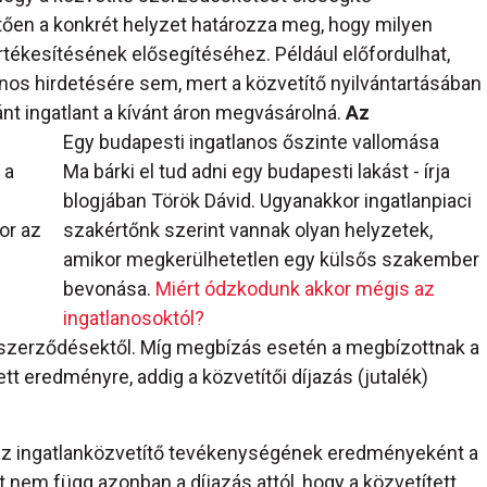
etően a konkrét helyzet határozza meg, hogy milyen
tékesítésének elősegítéséhez. Például előfordulhat,
nos hirdetésére sem, mert a közvetítő nyilvántartásában
vánt ingatlant a kívánt áron megvásárolná.
Az
Egy budapesti ingatlanos őszinte vallomása
 a
Ma bárki el tud adni egy budapesti lakást - írja
blogjában Török Dávid. Ugyanakkor ingatlanpiaci
or az
szakértőnk szerint vannak olyan helyzetek,
amikor megkerülhetetlen egy külsős szakember
bevonása.
Miért ódzkodunk akkor mégis az
ingatlanosoktól?
 szerződésektől. Míg megbízás esetén a megbízottnak a
ett eredményre, addig a közvetítői díjazás (jutalék)
r az ingatlanközvetítő tevékenységének eredményeként a
 nem függ azonban a díjazás attól, hogy a közvetített