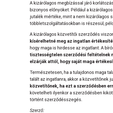
A kizárólagos megbízással járó korlátozás
bizonyos előnyöket. Például a kizárólago
jutalék mértéke, mint a nem kizárólagos
többletszolgáltatásokban is részesül, pél
A kizárólagos közvetítői szerződés viszo
kísérelhetné meg az ingatlan értékesíté
hogy maga is hirdesse az ingatlant. A bír
tisztességtelen szerződési feltételnek 
elzárják attól, hogy saját maga értékesí
Természetesen, ha a tulajdonos maga talá
talált az ingatlanra, akkor a közvetítőnek j
közvetítőnek, ha ezt a szerződésben err
követelheti ilyenkor a szerződésben kiköt
történt szerződésszegés.
Szerző: