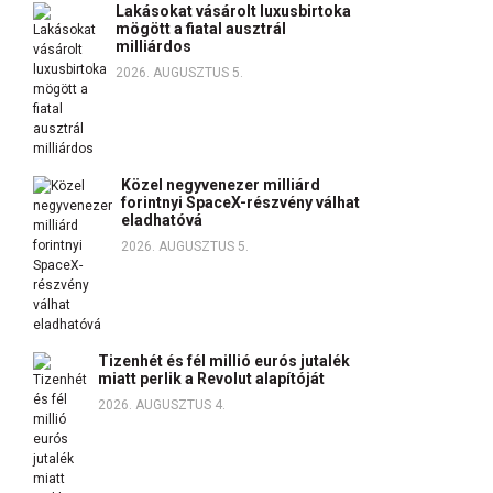
Lakásokat vásárolt luxusbirtoka
mögött a fiatal ausztrál
milliárdos
2026. AUGUSZTUS 5.
Közel negyvenezer milliárd
forintnyi SpaceX-részvény válhat
eladhatóvá
2026. AUGUSZTUS 5.
Tizenhét és fél millió eurós jutalék
miatt perlik a Revolut alapítóját
2026. AUGUSZTUS 4.