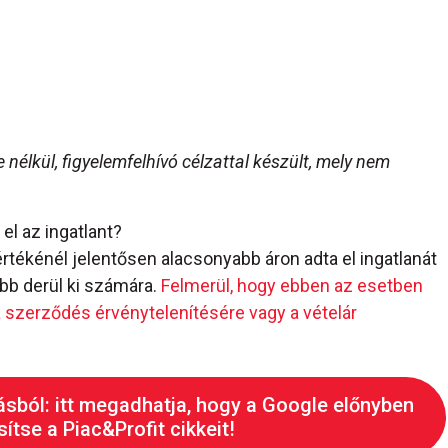
e nélkül, figyelemfelhívó célzattal készült, mely nem
 el az ingatlant?
 értékénél jelentősen alacsonyabb áron adta el ingatlanát
bb derül ki számára.
Felmerül, hogy ebben az esetben
 szerződés érvénytelenítésére vagy a vételár
ásból: itt megadhatja, hogy a Google előnyben
ítse a Piac&Profit cikkeit!