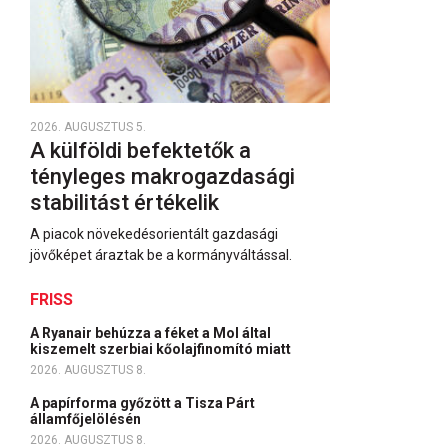
2026. AUGUSZTUS 5.
A külföldi befektetők a
tényleges makrogazdasági
stabilitást értékelik
A piacok növekedésorientált gazdasági
jövőképet áraztak be a kormányváltással.
FRISS
A Ryanair behúzza a féket a Mol által
kiszemelt szerbiai kőolajfinomító miatt
2026. AUGUSZTUS 8.
A papírforma győzött a Tisza Párt
államfőjelölésén
2026. AUGUSZTUS 8.