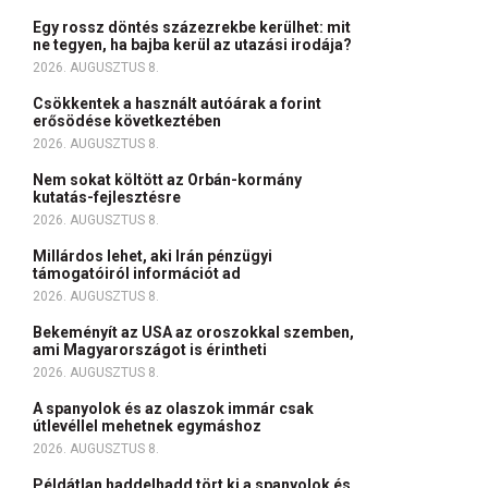
Egy rossz döntés százezrekbe kerülhet: mit
ne tegyen, ha bajba kerül az utazási irodája?
2026. AUGUSZTUS 8.
Csökkentek a használt autóárak a forint
erősödése következtében
2026. AUGUSZTUS 8.
Nem sokat költött az Orbán-kormány
kutatás-fejlesztésre
2026. AUGUSZTUS 8.
Millárdos lehet, aki Irán pénzügyi
támogatóiról információt ad
2026. AUGUSZTUS 8.
Bekeményít az USA az oroszokkal szemben,
ami Magyarországot is érintheti
2026. AUGUSZTUS 8.
A spanyolok és az olaszok immár csak
útlevéllel mehetnek egymáshoz
2026. AUGUSZTUS 8.
Példátlan haddelhadd tört ki a spanyolok és