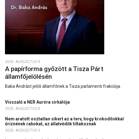
2026. AUGUSZTUS 8.
A papírforma győzött a Tisza Párt
államfőjelölésén
Baka Andrást jelöli államfőnek a Tisza parlamenti frakciója.
Visszalő a NER Auróra cirkálója
2026. AUGUSZTUS 8.
Nem aratott osztatlan sikert az a terv, hogy krokodilokkal
őriznének rabokat, az állatvédők tiltakoznak
2026. AUGUSZTUS 3.