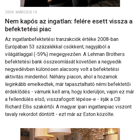
2009. MÁRCIUS 10.
Nem kapós az ingatlan: felére esett vissza a
befektetési piac
Az ingatlanbefektetési tranzakciók értéke 2008-ban
Európában 53 százalékkal csökkent, nagyjából a
világátlaggal (-59%) megegyezően. A Lehman Brothers
befektetési bank összeomlását követően a negyedik
negyedévben különösen alacsony volt a befektetési
aktivitás mindenhol. Néhány piacon, ahol a hozamok
leginkább emelkedtek, már tapasztalható némi befektetői
érdeklődés - várnunk kell arra, hogy kiderüljön, vajon ez már
a fellendülés első, visszafogott lépése-e - írják a CB
Richard Ellis szakértői. A magyar ipari ingatlanpiac viszont
tavaly rekordot döntött - ezt már az Eston közölte.