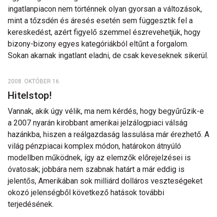
ingatlanpiacon nem történnek olyan gyorsan a változások,
mint a tőzsdén és áresés esetén sem függesztik fel a
kereskedést, azért figyelő szemmel észrevehetjük, hogy
bizony-bizony egyes kategóriákból eltűnt a forgalom.
Sokan akarnak ingatlant eladni, de csak keveseknek sikerül.
2008. OKTÓBER 16.
Hitelstop!
Vannak, akik úgy vélik, ma nem kérdés, hogy begyűrűzik-e
a 2007 nyarán kirobbant amerikai jelzálogpiaci válság
hazánkba, hiszen a reálgazdaság lassulása már érezhető. A
világ pénzpiacai komplex módon, határokon átnyúló
modellben működnek, így az elemzők előrejelzései is
óvatosak; jobbára nem szabnak határt a már eddig is
jelentős, Amerikában sok milliárd dolláros veszteségeket
okozó jelenségből következő hatások további
terjedésének.