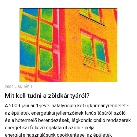
2009. JANUÁR 1.
Mit kell tudni a zöldkártyáról?
A 2009. január 1-jével hatályosuló két új kormányrendelet -
az épületek energetikai jellemzőinek tanúsításáról szóló
és a hőtermelő berendezések, légkondicionáló rendszerek
energetikai felülvizsgálatáról szóló - célja
energiafelhasználásunk csökkentése, az épületek