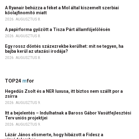
A Ryanair behúzza a féket a Mol által kiszemelt szerbiai
kőolajfinomító miatt
2026. AUGUSZTUS 8.
A papírforma győzött a Tisza Párt államfőjelölésén
2026. AUGUSZTUS 8.
Egy rossz döntés százezrekbe kerülhet: mit ne tegyen, ha
bajba kerül az utazási irodája?
2026. AUGUSZTUS 8.
TOP24
m
for
Hegedűs Zsolt és a NER luxusa, itt biztos nem szállt por a
zsírra
2026. AUGUSZTUS 9.
Itt a bejelentés – Indulhatnak a Baross Gábor Vasútfejlesztési
Terv uniós projektjei
2026. AUGUSZTUS 9.
Lázár János elismerte, hogy hibázott a Fidesz a