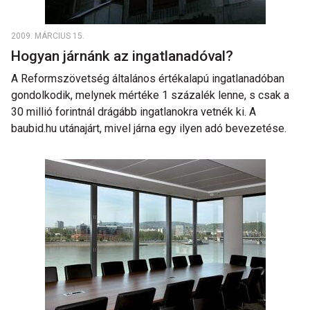
2009. MÁRCIUS 15.
Hogyan járnánk az ingatlanadóval?
A Reformszövetség általános értékalapú ingatlanadóban
gondolkodik, melynek mértéke 1 százalék lenne, s csak a
30 millió forintnál drágább ingatlanokra vetnék ki. A
baubid.hu utánajárt, mivel járna egy ilyen adó bevezetése.