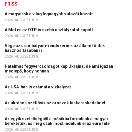
FRISS
A magyarok a világ legnagyobb utazói között
2026. AUGUSZTUS 9.
A Mol és az OTP is szebb osztályzatot kapott
2026. AUGUSZTUS 9.
Vége az urambátyám-rendszernek az állami földek
hasznosításában is
2026. AUGUSZTUS 9.
Hatalmas fegyvercsomagot kap Ukrajna, de ami igazán
meglepő, hogy honnan
2026. AUGUSZTUS 9.
Az USA-ban is drámai a vízhelyzet
2026. AUGUSZTUS 9.
Az ukránok szétlövik az oroszok kiskereskedelmét
2026. AUGUSZTUS 9.
Az egyik szélsőségből a másikba fordulnak a magyar
befektetők, és még csak most indulunk el az euró felé
2026. AUGUSZTUS 8.