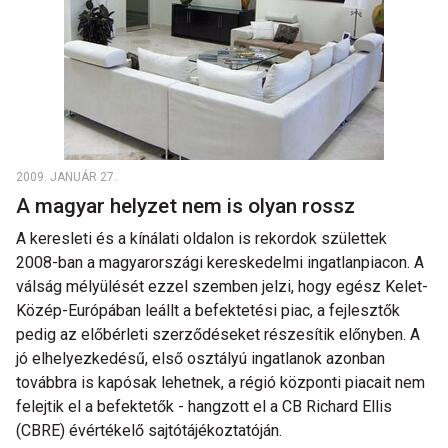
2009. JANUÁR 27.
A magyar helyzet nem is olyan rossz
A keresleti és a kínálati oldalon is rekordok születtek
2008-ban a magyarországi kereskedelmi ingatlanpiacon. A
válság mélyülését ezzel szemben jelzi, hogy egész Kelet-
Közép-Európában leállt a befektetési piac, a fejlesztők
pedig az előbérleti szerződéseket részesítik előnyben. A
jó elhelyezkedésű, első osztályú ingatlanok azonban
továbbra is kapósak lehetnek, a régió központi piacait nem
felejtik el a befektetők - hangzott el a CB Richard Ellis
(CBRE) évértékelő sajtótájékoztatóján.