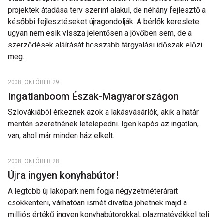
projektek átadása terv szerint alakul, de néhány fejlesztő a
későbbi fejlesztéseket újragondolják. A bérlők kereslete
ugyan nem esik vissza jelentősen a jövőben sem, de a
szerződések aláírását hosszabb tárgyalási időszak előzi
meg.
2008. OKTÓBER 29.
Ingatlanboom Észak-Magyarországon
Szlovákiából érkeznek azok a lakásvásárlók, akik a határ
mentén szeretnének letelepedni. Igen kapós az ingatlan,
van, ahol már minden ház elkelt.
2008. OKTÓBER 28.
Újra ingyen konyhabútor!
A legtöbb új lakópark nem fogja négyzetméterárait
csökkenteni, várhatóan ismét divatba jöhetnek majd a
milliós értékű ingyen konyhabútorokkal, plazmatévékkel teli