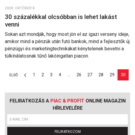
2008. OKTÓBER 8.
30 százalékkal olcsóbban is lehet lakást
venni
Sokan azt mondják, hogy most jön el az igazi verseny ideje,
amikor mind a pénzük után futó bankok, mind a fejlesztők új
pénzügyi és marketingtechnikákat kénytelenek bevetni a
túlkínálatosnak tűnő lakóingatlan piacon.
1
2
3
4
...
26
27
28
29
30
ELSŐ
FELIRATKOZÁS A
PIAC & PROFIT
ONLINE MAGAZIN
HÍRLEVELÉRE
FELIRATKOZOM