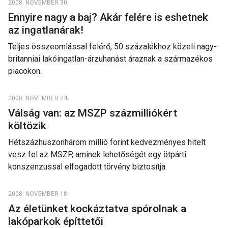
2008. NOVEMBER 30.
Ennyire nagy a baj? Akár felére is eshetnek
az ingatlanárak!
Teljes összeomlással felérő, 50 százalékhoz közeli nagy-
britanniai lakóingatlan-árzuhanást áraznak a származékos
piacokon.
2008. NOVEMBER 24.
Válság van: az MSZP százmilliókért
költözik
Hétszázhuszonhárom millió forint kedvezményes hitelt
vesz fel az MSZP, aminek lehetőségét egy ötpárti
konszenzussal elfogadott törvény biztosítja.
2008. NOVEMBER 18.
Az életünket kockáztatva spórolnak a
lakóparkok építtetői