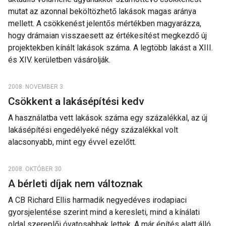
mutat az azonnal beköltözhető lakások magas aránya
mellett. A csökkenést jelentős mértékben magyarázza,
hogy drámaian visszaesett az értékesítést megkezdő új
projektekben kínált lakások száma. A legtöbb lakást a XIII.
és XIV. kerületben vásárolják.
2008. NOVEMBER 3.
Csökkent a lakásépítési kedv
A használatba vett lakások száma egy százalékkal, az új
lakásépítési engedélyeké négy százalékkal volt
alacsonyabb, mint egy évvel ezelőtt.
2008. OKTÓBER 30.
A bérleti díjak nem változnak
A CB Richard Ellis harmadik negyedéves irodapiaci
gyorsjelentése szerint mind a keresleti, mind a kínálati
oldal szereplői óvatosabbak lettek. A már építés alatt álló