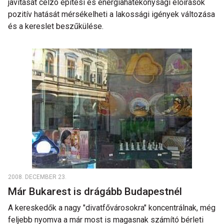
javítását célzó építési és energiahatékonysági előírások
pozitív hatását mérsékelheti a lakossági igények változása
és a kereslet beszűkülése.
2008. DECEMBER 23.
Már Bukarest is drágább Budapestnél
A kereskedők a nagy "divatfővárosokra" koncentrálnak, még
feljebb nyomva a már most is magasnak számító bérleti