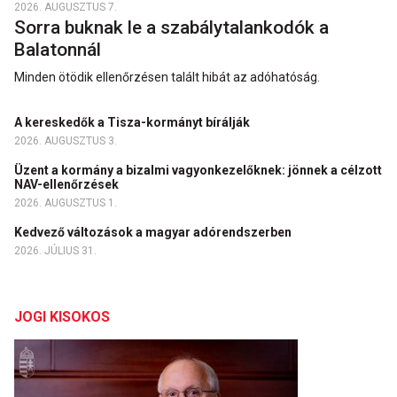
2026. AUGUSZTUS 7.
Sorra buknak le a szabálytalankodók a
Balatonnál
Minden ötödik ellenőrzésen talált hibát az adóhatóság.
A kereskedők a Tisza-kormányt bírálják
2026. AUGUSZTUS 3.
Üzent a kormány a bizalmi vagyonkezelőknek: jönnek a célzott
NAV-ellenőrzések
2026. AUGUSZTUS 1.
Kedvező változások a magyar adórendszerben
2026. JÚLIUS 31.
JOGI KISOKOS