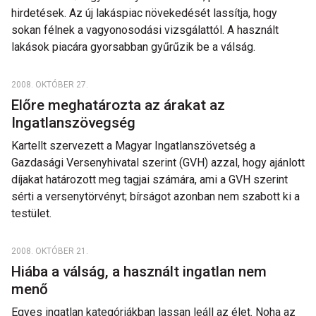
hirdetések. Az új lakáspiac növekedését lassítja, hogy
sokan félnek a vagyonosodási vizsgálattól. A használt
lakások piacára gyorsabban gyűrűzik be a válság.
2008. OKTÓBER 27.
Előre meghatározta az árakat az
Ingatlanszövegség
Kartellt szervezett a Magyar Ingatlanszövetség a
Gazdasági Versenyhivatal szerint (GVH) azzal, hogy ajánlott
díjakat határozott meg tagjai számára, ami a GVH szerint
sérti a versenytörvényt; bírságot azonban nem szabott ki a
testület.
2008. OKTÓBER 21.
Hiába a válság, a használt ingatlan nem
menő
Egyes ingatlan kategóriákban lassan leáll az élet. Noha az