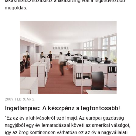
lakásfinanszírozáshoz a lakáslízing volt a legkedvezőbb
megoldás.
2009. FEBRUÁR 2.
Ingatlanpiac: A készpénz a legfontosabb!
"Ez az év a kihívásokról szól majd. Az európai gazdaság
nagyjából egy év lemaradással követi az amerikai válságot,
így az öreg kontinensen várhatóan ez az év a nagyvállalati