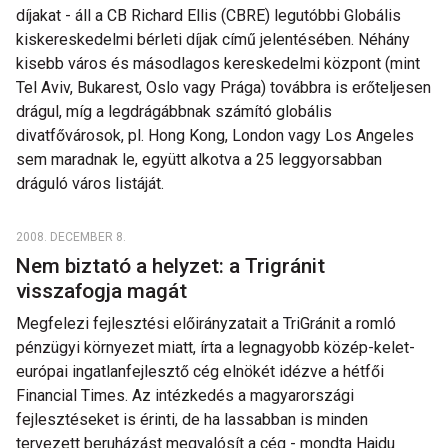
díjakat - áll a CB Richard Ellis (CBRE) legutóbbi Globális
kiskereskedelmi bérleti díjak című jelentésében. Néhány
kisebb város és másodlagos kereskedelmi központ (mint
Tel Aviv, Bukarest, Oslo vagy Prága) továbbra is erőteljesen
drágul, míg a legdrágábbnak számító globális
divatfővárosok, pl. Hong Kong, London vagy Los Angeles
sem maradnak le, együtt alkotva a 25 leggyorsabban
dráguló város listáját.
2008. DECEMBER 8.
Nem biztató a helyzet: a Trigránit
visszafogja magát
Megfelezi fejlesztési előirányzatait a TriGránit a romló
pénzügyi környezet miatt, írta a legnagyobb közép-kelet-
európai ingatlanfejlesztő cég elnökét idézve a hétfői
Financial Times. Az intézkedés a magyarországi
fejlesztéseket is érinti, de ha lassabban is minden
tervezett beruházást megvalósít a cég - mondta Hajdu