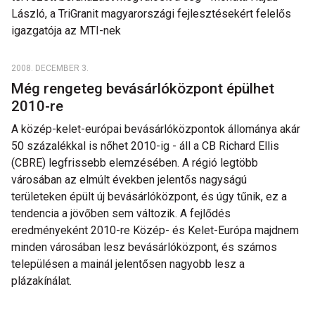
László, a TriGranit magyarországi fejlesztésekért felelős
igazgatója az MTI-nek
2008. DECEMBER 3.
Még rengeteg bevásárlóközpont épülhet
2010-re
A közép-kelet-európai bevásárlóközpontok állománya akár
50 százalékkal is nőhet 2010-ig - áll a CB Richard Ellis
(CBRE) legfrissebb elemzésében. A régió legtöbb
városában az elmúlt években jelentős nagyságú
területeken épült új bevásárlóközpont, és úgy tűnik, ez a
tendencia a jövőben sem változik. A fejlődés
eredményeként 2010-re Közép- és Kelet-Európa majdnem
minden városában lesz bevásárlóközpont, és számos
településen a mainál jelentősen nagyobb lesz a
plázakínálat.