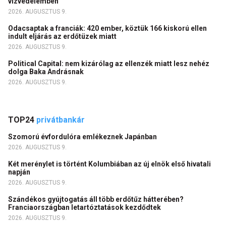
vízvédelemben
2026. AUGUSZTUS 9.
Odacsaptak a franciák: 420 ember, köztük 166 kiskorú ellen
indult eljárás az erdőtüzek miatt
2026. AUGUSZTUS 9.
Political Capital: nem kizárólag az ellenzék miatt lesz nehéz
dolga Baka Andrásnak
2026. AUGUSZTUS 9.
TOP24
privátbankár
Szomorú évfordulóra emlékeznek Japánban
2026. AUGUSZTUS 9.
Két merénylet is történt Kolumbiában az új elnök első hivatali
napján
2026. AUGUSZTUS 9.
Szándékos gyújtogatás áll több erdőtűz hátterében?
Franciaországban letartóztatások kezdődtek
2026. AUGUSZTUS 9.