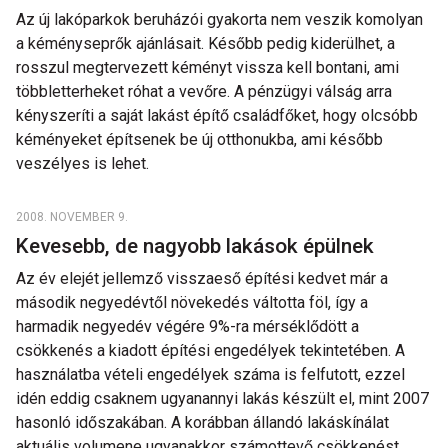
Az új lakóparkok beruházói gyakorta nem veszik komolyan
a kéményseprők ajánlásait. Később pedig kiderülhet, a
rosszul megtervezett kéményt vissza kell bontani, ami
többletterheket róhat a vevőre. A pénzügyi válság arra
kényszeríti a saját lakást építő családfőket, hogy olcsóbb
kéményeket építsenek be új otthonukba, ami később
veszélyes is lehet.
2008. NOVEMBER 9.
Kevesebb, de nagyobb lakások épülnek
Az év elejét jellemző visszaeső építési kedvet már a
második negyedévtől növekedés váltotta föl, így a
harmadik negyedév végére 9%-ra mérséklődött a
csökkenés a kiadott építési engedélyek tekintetében. A
használatba vételi engedélyek száma is felfutott, ezzel
idén eddig csaknem ugyanannyi lakás készült el, mint 2007
hasonló időszakában. A korábban állandó lakáskínálat
aktuális volumene ugyanakkor számottevő csökkenést