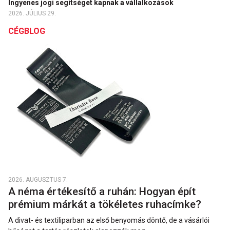
Ingyenes jogi segítséget kapnak a vállalkozások
2026. JÚLIUS 29.
CÉGBLOG
2026. AUGUSZTUS 7.
A néma értékesítő a ruhán: Hogyan épít
prémium márkát a tökéletes ruhacímke?
A divat- és textiliparban az első benyomás döntő, de a vásárlói