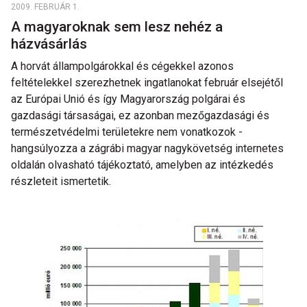
2009. FEBRUÁR 1.
A magyaroknak sem lesz nehéz a
házvásárlás
A horvát állampolgárokkal és cégekkel azonos
feltételekkel szerezhetnek ingatlanokat február elsejétől
az Európai Unió és így Magyarország polgárai és
gazdasági társaságai, ez azonban mezőgazdasági és
természetvédelmi területekre nem vonatkozok -
hangsúlyozza a zágrábi magyar nagykövetség internetes
oldalán olvasható tájékoztató, amelyben az intézkedés
részleteit ismertetik.