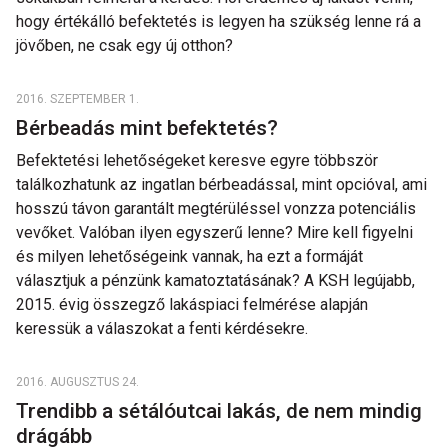
hogy értékálló befektetés is legyen ha szükség lenne rá a
jövőben, ne csak egy új otthon?
2016. SZEPTEMBER 1.
Bérbeadás mint befektetés?
Befektetési lehetőségeket keresve egyre többször
találkozhatunk az ingatlan bérbeadással, mint opcióval, ami
hosszú távon garantált megtérüléssel vonzza potenciális
vevőket. Valóban ilyen egyszerű lenne? Mire kell figyelni
és milyen lehetőségeink vannak, ha ezt a formáját
választjuk a pénzünk kamatoztatásának? A KSH legújabb,
2015. évig összegző lakáspiaci felmérése alapján
keressük a válaszokat a fenti kérdésekre.
2016. AUGUSZTUS 24.
Trendibb a sétálóutcai lakás, de nem mindig
drágább