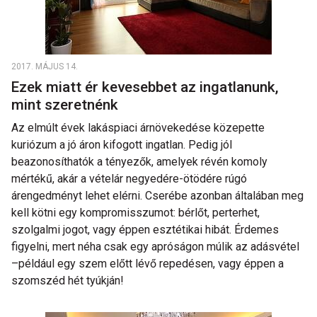
2017. MÁJUS 14.
Ezek miatt ér kevesebbet az ingatlanunk,
mint szeretnénk
Az elmúlt évek lakáspiaci árnövekedése közepette
kuriózum a jó áron kifogott ingatlan. Pedig jól
beazonosíthatók a tényezők, amelyek révén komoly
mértékű, akár a vételár negyedére-ötödére rúgó
árengedményt lehet elérni. Cserébe azonban általában meg
kell kötni egy kompromisszumot: bérlőt, perterhet,
szolgalmi jogot, vagy éppen esztétikai hibát. Érdemes
figyelni, mert néha csak egy apróságon múlik az adásvétel
–például egy szem előtt lévő repedésen, vagy éppen a
szomszéd hét tyúkján!