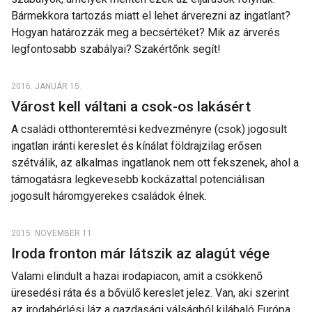
Bármekkora tartozás miatt el lehet árverezni az ingatlant?
Hogyan határozzák meg a becsértéket? Mik az árverés
legfontosabb szabályai? Szakértőnk segít!
2016. JANUÁR 15.
Várost kell váltani a csok-os lakásért
A családi otthonteremtési kedvezményre (csok) jogosult
ingatlan iránti kereslet és kínálat földrajzilag erősen
szétválik, az alkalmas ingatlanok nem ott fekszenek, ahol a
támogatásra legkevesebb kockázattal potenciálisan
jogosult háromgyerekes családok élnek.
2015. NOVEMBER 11.
Iroda fronton már látszik az alagút vége
Valami elindult a hazai irodapiacon, amit a csökkenő
üresedési ráta és a bővülő kereslet jelez. Van, aki szerint
az irodabérlési láz a gazdasági válságból kilábaló Európa