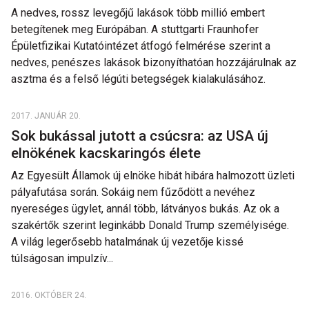
A nedves, rossz levegőjű lakások több millió embert
betegítenek meg Európában. A stuttgarti Fraunhofer
Épületfizikai Kutatóintézet átfogó felmérése szerint a
nedves, penészes lakások bizonyíthatóan hozzájárulnak az
asztma és a felső légúti betegségek kialakulásához.
2017. JANUÁR 20.
Sok bukással jutott a csúcsra: az USA új
elnökének kacskaringós élete
Az Egyesült Államok új elnöke hibát hibára halmozott üzleti
pályafutása során. Sokáig nem fűződött a nevéhez
nyereséges ügylet, annál több, látványos bukás. Az ok a
szakértők szerint leginkább Donald Trump személyisége.
A világ legerősebb hatalmának új vezetője kissé
túlságosan impulzív...
2016. OKTÓBER 24.