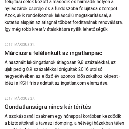
felújítási célok között a második és harmadik helyen a
nyílászárók cseréje és a fürdőszoba felújítása szerepel.
Azok, akik rendelkeznek lakáscélú megtakarítással, a
kutatás alapján az átlagnál többet fordítanának renoválásra,
így még több kreatív átalakításra nyílik lehetőségük.
2017. MÁRCIUS 31.
Márciusra felélénkült az ingatlanpiac
A használt lakóingatlanok átlagosan 9,8 százalékkal, az
újak pedig 8,9 százalékkal drágultak 2016 utolsó
negyedévében az előző év azonos időszakához képest -
idézi a KSH friss adatait az ingatlan.com elemzése.
2017. MÁRCIUS 27.
Gondatlanságra nincs kártérítés
A szokásosnál csaknem egy hónappal korábban kezdődik
a biztosítóknál a tavaszi dömping, a hétvégi házakban télen