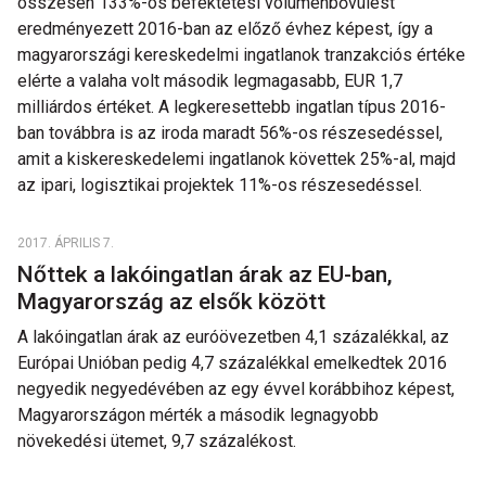
összesen 133%-os befektetési volumenbővülést
eredményezett 2016-ban az előző évhez képest, így a
magyarországi kereskedelmi ingatlanok tranzakciós értéke
elérte a valaha volt második legmagasabb, EUR 1,7
milliárdos értéket. A legkeresettebb ingatlan típus 2016-
ban továbbra is az iroda maradt 56%-os részesedéssel,
amit a kiskereskedelemi ingatlanok követtek 25%-al, majd
az ipari, logisztikai projektek 11%-os részesedéssel.
2017. ÁPRILIS 7.
Nőttek a lakóingatlan árak az EU-ban,
Magyarország az elsők között
A lakóingatlan árak az euróövezetben 4,1 százalékkal, az
Európai Unióban pedig 4,7 százalékkal emelkedtek 2016
negyedik negyedévében az egy évvel korábbihoz képest,
Magyarországon mérték a második legnagyobb
növekedési ütemet, 9,7 százalékost.