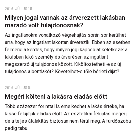
2016. JÚLIUS 15.
Milyen jogai vannak az árverezett lakásban
maradó volt tulajdonosnak?
Az ingatlanokra vonatkozó végrehajtás során sor kerülhet
arra, hogy az ingatlant lakottan árverezik. Ebben az esetben
felmerül a kérdés, hogy milyen jogi kapcsolat keletkezik a
lakásban lakó személy és árverésen az ingatlant
megszerző új tulajdonos között. Kiköltöztetheti-e az új
tulajdonos a bentlakót? Követelhet-e tőle bérleti díjat?
2016. JÚLIUS 5.
Megéri költeni a lakásra eladás előtt
Több százezer forinttal is emelkedhet a lakás értéke, ha
kissé felújítjuk eladás előtt. Az esztétikai felújítás megéri,
de a teljes átalakítás biztosan nem térül meg. A fürdőszoba
pedig tabu.