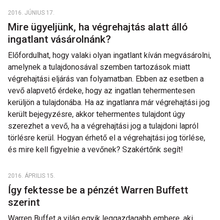
2016. JÚNIUS 17.
Mire ügyeljünk, ha végrehajtás alatt álló
ingatlant vásárolnánk?
Előfordulhat, hogy valaki olyan ingatlant kíván megvásárolni,
amelynek a tulajdonosával szemben tartozások miatt
végrehajtási eljárás van folyamatban. Ebben az esetben a
vevő alapvető érdeke, hogy az ingatlan tehermentesen
kerüljön a tulajdonába. Ha az ingatlanra már végrehajtási jog
került bejegyzésre, akkor tehermentes tulajdont úgy
szerezhet a vevő, ha a végrehajtási jog a tulajdoni lapról
törlésre kerül. Hogyan érhető el a végrehajtási jog törlése,
és mire kell figyelnie a vevőnek? Szakértőnk segít!
2016. ÁPRILIS 15.
Így fektesse be a pénzét Warren Buffett
szerint
Warren Buffet a világ egyik leggazdagabb embere, aki