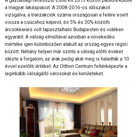
A gazdasági recesszió 2008 és 2013 között padlóra küldte
a magyar lakáspiacot. A 2008-2016-os időszakot
vizsgálva, a tranzakciók száma országosan a felére esett
vissza a csúcshoz képest, és 5% és 30% közötti
árcsökkenés volt tapasztalható Budapesten és vidéken
egyaránt. A válság elmúltával azonban a növekedés
mértéke igen különbözően alakult az ország egyes régiói
között. Néhány helyen már szinte a válság előtti éveket
idézte a forgalom, az árak pedig akár meg is haladták a 10
évvel ezelőtti értéket. Az Otthon Centrum feltérképezte a
leginkább válságálló városokat és kerületeket.