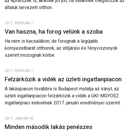
az építészek is, akiknek jól jön, ha valakinek megtetszik az
általuk tervezett otthon.
2017. FEBRUÁR 7.
Van haszna, ha forog velünk a szoba
Ha nem is kacsalábon, de forognak a legújabb
környezetbarát otthonok, az időjárási és fényviszonyok
szerint mozognak körbe.
2017. FEBRUÁR 7.
Felzárkózik a vidék az üzleti ingatlanpiacon
A lakáspiacon továbbra is Budapest mutatja az irányt, az
üzleti ingatlanpiacon felzárkózik a vidék a GKI-MGYOSZ
ingatlanpiaci indexének 2017. januári eredményei szerint.
2017. JANUÁR 30.
Minden második lakás penészes