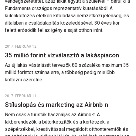
vendégszeretetét, azaz lakik együtt a szüleivel – derül ki a
Fundamenta országos reprezentatív kutatásából. A
különköltözés életkori kitolódása nemzetközi jelenség, és
általában a családalapítás közeledésével, 30 éves kor
felett erősödik fel az igény a saját otthon iránt.
2017. FEBRUÁR 12.
35 millió forint vízválasztó a lakáspiacon
Az új lakás vásárlását tervezők 80 százaléka maximum 35
millió forintot szánna erre, a többség pedig mielőbb
költözni szeretne.
2017. FEBRUÁR 11.
Stíluslopás és marketing az Airbnb-n
Nem csak a turisták használják az Airbnb-t. A
lakberendezők, a bútorkészítők és a kertészek, a
szépérzékkel, kreativitással megáldott otthonteremtők és