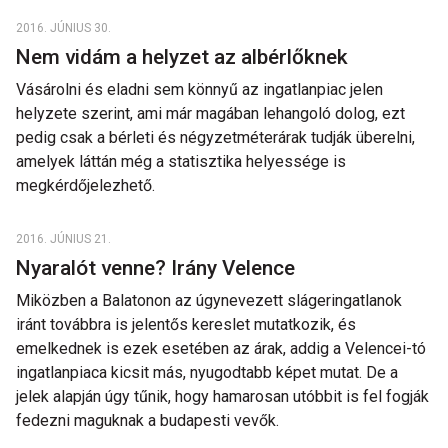
2016. JÚNIUS 30.
Nem vidám a helyzet az albérlőknek
Vásárolni és eladni sem könnyű az ingatlanpiac jelen
helyzete szerint, ami már magában lehangoló dolog, ezt
pedig csak a bérleti és négyzetméterárak tudják überelni,
amelyek láttán még a statisztika helyessége is
megkérdőjelezhető.
2016. JÚNIUS 21.
Nyaralót venne? Irány Velence
Miközben a Balatonon az úgynevezett slágeringatlanok
iránt továbbra is jelentős kereslet mutatkozik, és
emelkednek is ezek esetében az árak, addig a Velencei-tó
ingatlanpiaca kicsit más, nyugodtabb képet mutat. De a
jelek alapján úgy tűnik, hogy hamarosan utóbbit is fel fogják
fedezni maguknak a budapesti vevők.