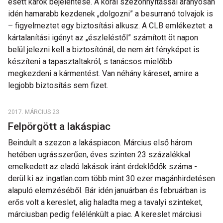
esett károk bejelentése. A korai szezonnyitással arányosan
idén hamarabb kezdenek „dolgozni” a besurranó tolvajok is
– figyelmeztet egy biztosítási alkusz. A CLB emlékeztet: a
kártalanítási igényt az „észleléstől” számított öt napon
belül jelezni kell a biztosítónál, de nem árt fényképet is
készíteni a tapasztaltakról, s tanácsos mielőbb
megkezdeni a kármentést. Van néhány káreset, amire a
legjobb biztosítás sem fizet.
2017. MÁRCIUS 23.
Felpörgött a lakáspiac
Beindult a szezon a lakáspiacon. Március első három
hetében ugrásszerűen, éves szinten 23 százalékkal
emelkedett az eladó lakások iránt érdeklődők száma -
derül ki az ingatlan.com több mint 30 ezer magánhirdetésen
alapuló elemzéséből. Bár idén januárban és februárban is
erős volt a kereslet, alig haladta meg a tavalyi szinteket,
márciusban pedig felélénkült a piac. A kereslet márciusi