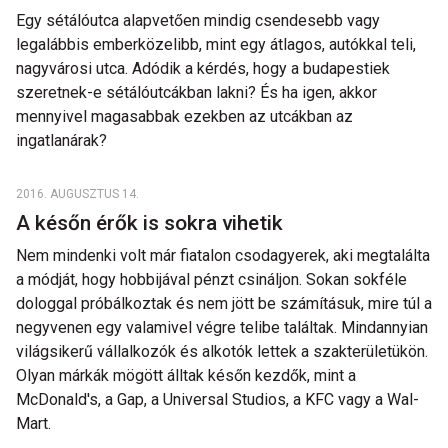
Egy sétálóutca alapvetően mindig csendesebb vagy
legalábbis emberközelibb, mint egy átlagos, autókkal teli,
nagyvárosi utca. Adódik a kérdés, hogy a budapestiek
szeretnek-e sétálóutcákban lakni? És ha igen, akkor
mennyivel magasabbak ezekben az utcákban az
ingatlanárak?
2016. AUGUSZTUS 14.
A későn érők is sokra vihetik
Nem mindenki volt már fiatalon csodagyerek, aki megtalálta
a módját, hogy hobbijával pénzt csináljon. Sokan sokféle
dologgal próbálkoztak és nem jött be számításuk, mire túl a
negyvenen egy valamivel végre telibe találtak. Mindannyian
világsikerű vállalkozók és alkotók lettek a szakterületükön.
Olyan márkák mögött álltak későn kezdők, mint a
McDonald's, a Gap, a Universal Studios, a KFC vagy a Wal-
Mart.