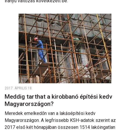
irányú változás következett be.
2017. ÁPRILIS 18.
Meddig tarthat a kirobbanó építési kedv
Magyarországon?
Meredek emelkedőn van a lakásépítési kedv
Magyarországon. A legfrissebb KSH-adatok szerint az
2017 első két hónapjában összesen 1514 lakóingatlan