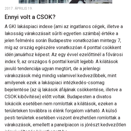
2017. ÁPRILIS 19.
Ennyi volt a CSOK?
A GKI lakáspiaci indexe (ami az ingatlanos cégek, illetve a
lakosság várakozásait sűríti egyetlen számba) értéke a
jelen felmérés során Budapestre vonatkozóan mintegy 7,
míg az ország egészére vonatkozóan 4 ponttal csökkent
idén januárhoz képest. Az egy évvel ezelőttinél a fővárosi
index 9, az országos 6 ponttal került lejjebb. A kilátások
javuló tendenciája ugyan megtört, de a jelenlegi
várakozások még mindig valamivel kedvezőbbek, mint
amilyenek ezek a lakáspiaci intézkedés-csomag
bejelentése (az új lakások áfájának csökkentése, illetve a
CSOK kibővítése) előtt voltak. Budapesten a divatos
lokációk esetében nem romlottak a kilátások, ezeken a
területeken továbbra is élénk forgalom várható. A külső
pesti területek esetében viszont érezhetően romlottak a
várakozások, emellett a panelpiacon is jórészt kedvezőtlen