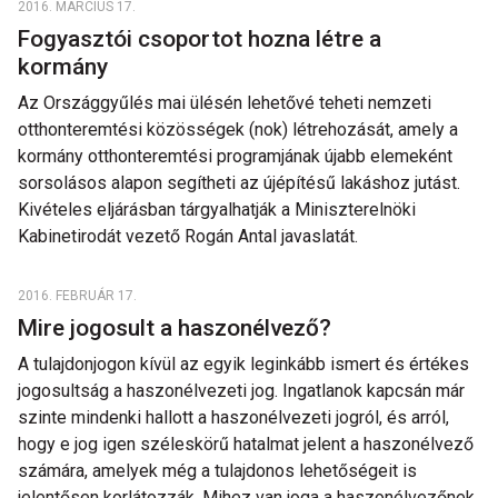
2016. MÁRCIUS 17.
Fogyasztói csoportot hozna létre a
kormány
Az Országgyűlés mai ülésén lehetővé teheti nemzeti
otthonteremtési közösségek (nok) létrehozását, amely a
kormány otthonteremtési programjának újabb elemeként
sorsolásos alapon segítheti az újépítésű lakáshoz jutást.
Kivételes eljárásban tárgyalhatják a Miniszterelnöki
Kabinetirodát vezető Rogán Antal javaslatát.
2016. FEBRUÁR 17.
Mire jogosult a haszonélvező?
A tulajdonjogon kívül az egyik leginkább ismert és értékes
jogosultság a haszonélvezeti jog. Ingatlanok kapcsán már
szinte mindenki hallott a haszonélvezeti jogról, és arról,
hogy e jog igen széleskörű hatalmat jelent a haszonélvező
számára, amelyek még a tulajdonos lehetőségeit is
jelentősen korlátozzák. Mihez van joga a haszonélvezőnek,