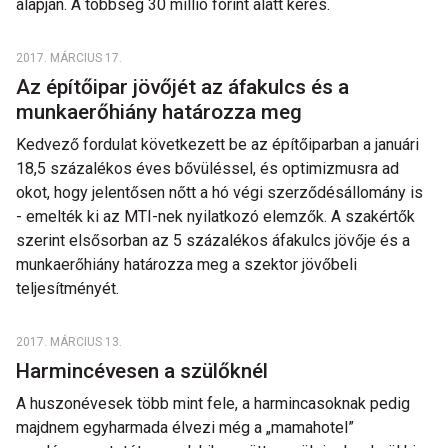
alapján. A többség 30 millió forint alatt keres.
2017. MÁRCIUS 17.
Az építőipar jövőjét az áfakulcs és a
munkaerőhiány határozza meg
Kedvező fordulat következett be az építőiparban a januári
18,5 százalékos éves bővüléssel, és optimizmusra ad
okot, hogy jelentősen nőtt a hó végi szerződésállomány is
- emelték ki az MTI-nek nyilatkozó elemzők. A szakértők
szerint elsősorban az 5 százalékos áfakulcs jövője és a
munkaerőhiány határozza meg a szektor jövőbeli
teljesítményét.
2017. MÁRCIUS 13.
Harmincévesen a szülőknél
A huszonévesek több mint fele, a harmincasoknak pedig
majdnem egyharmada élvezi még a „mamahotel”