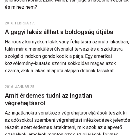
és mihez nem?
2016. FEBRUÁR 7.
A gagyi lakás állhat a boldogság útjába
Ha rossz környéken lakik vagy felújításra szoruló lakásban,
talán már a menekülési útvonalat tervezi és a szakításra
szolgáló indokon gondolkodik a párja. Egy amerikai
közvélemény-kutatás szerint sokkolóan magas azok
száma, akik a lakás állapota alapján dobnák társukat.
2016. JANUÁR 25.
Amit érdemes tudni az ingatlan
végrehajtásról
Az ingatlanokra vonatkozó végrehajtási eljárások teszik ki
az adósokkal szembeni végrehajtási intézkedések jelentős
részét, ezért érdemes áttekinteni, mik azok az alapvető
szabályok, amelyek mentén ezek az eljárások folynak.