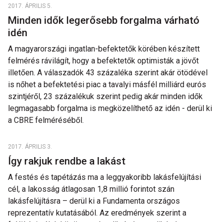
2017. ÁPRILIS 5.
Minden idők legerősebb forgalma várható
idén
A magyarországi ingatlan-befektetők körében készített
felmérés rávilágít, hogy a befektetők optimisták a jövőt
illetően. A válaszadók 43 százaléka szerint akár ötödével
is nőhet a befektetési piac a tavalyi másfél milliárd eurós
szintjéről, 23 százalékuk szerint pedig akár minden idők
legmagasabb forgalma is megközelíthető az idén - derül ki
a CBRE felméréséből.
2017. ÁPRILIS 3.
Így rakjuk rendbe a lakást
A festés és tapétázás ma a leggyakoribb lakásfelújítási
cél, a lakosság átlagosan 1,8 millió forintot szán
lakásfelújításra – derül ki a Fundamenta országos
reprezentatív kutatásából. Az eredmények szerint a