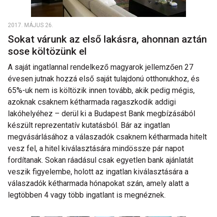
2017. MÁJUS 26.
Sokat várunk az első lakásra, ahonnan aztán
sose költözünk el
A saját ingatlannal rendelkező magyarok jellemzően 27
évesen jutnak hozzá első saját tulajdonú otthonukhoz, és
65%-uk nem is költözik innen tovább, akik pedig mégis,
azoknak csaknem kétharmada ragaszkodik addigi
lakóhelyéhez – derül ki a Budapest Bank megbízásából
készült reprezentatív kutatásból. Bár az ingatlan
megvásárlásához a válaszadók csaknem kétharmada hitelt
vesz fel, a hitel kiválasztására mindössze pár napot
fordítanak. Sokan ráadásul csak egyetlen bank ajánlatát
veszik figyelembe, holott az ingatlan kiválasztására a
válaszadók kétharmada hónapokat szán, amely alatt a
legtöbben 4 vagy több ingatlant is megnéznek.