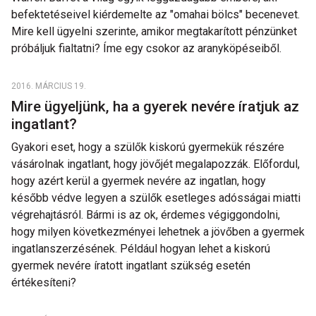
befektetéseivel kiérdemelte az "omahai bölcs" becenevet.
Mire kell ügyelni szerinte, amikor megtakarított pénzünket
próbáljuk fialtatni? Íme egy csokor az aranyköpéseiből.
2016. MÁRCIUS 19.
Mire ügyeljünk, ha a gyerek nevére íratjuk az
ingatlant?
Gyakori eset, hogy a szülők kiskorú gyermekük részére
vásárolnak ingatlant, hogy jövőjét megalapozzák. Előfordul,
hogy azért kerül a gyermek nevére az ingatlan, hogy
később védve legyen a szülők esetleges adósságai miatti
végrehajtásról. Bármi is az ok, érdemes végiggondolni,
hogy milyen következményei lehetnek a jövőben a gyermek
ingatlanszerzésének. Például hogyan lehet a kiskorú
gyermek nevére íratott ingatlant szükség esetén
értékesíteni?