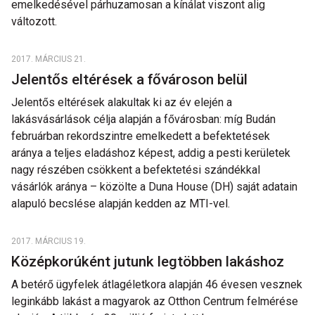
emelkedésével párhuzamosan a kínálat viszont alig
változott.
2017. MÁRCIUS 21.
Jelentős eltérések a fővároson belül
Jelentős eltérések alakultak ki az év elején a
lakásvásárlások célja alapján a fővárosban: míg Budán
februárban rekordszintre emelkedett a befektetések
aránya a teljes eladáshoz képest, addig a pesti kerületek
nagy részében csökkent a befektetési szándékkal
vásárlók aránya – közölte a Duna House (DH) saját adatain
alapuló becslése alapján kedden az MTI-vel.
2017. MÁRCIUS 19.
Középkorúként jutunk legtöbben lakáshoz
A betérő ügyfelek átlagéletkora alapján 46 évesen vesznek
leginkább lakást a magyarok az Otthon Centrum felmérése