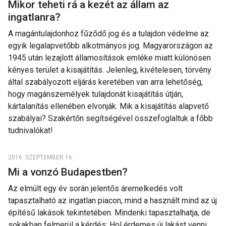
Mikor teheti rá a kezét az állam az
ingatlanra?
A magántulajdonhoz fűződő jog és a tulajdon védelme az
egyik legalapvetőbb alkotmányos jog. Magyarországon az
1945 után lezajlott államosítások emléke miatt különösen
kényes terület a kisajátítás. Jelenleg, kivételesen, törvény
által szabályozott eljárás keretében van arra lehetőség,
hogy magánszemélyek tulajdonát kisajátítás útján,
kártalanítás ellenében elvonják. Mik a kisajátítás alapvető
szabályai? Szakértőn segítségével összefoglaltuk a főbb
tudnivalókat!
2016. SZEPTEMBER 16.
Mi a vonzó Budapestben?
Az elmúlt egy év során jelentős áremelkedés volt
tapasztalható az ingatlan piacon, mind a használt mind az új
építésű lakások tekintetében. Mindenki tapasztalhatja, de
sokakban felmerül a kérdés: Hol érdemes új lakást venni,