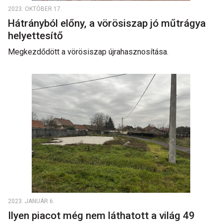
2023. OKTÓBER 17.
Hátrányból előny, a vörösiszap jó műtrágya
helyettesítő
Megkezdődött a vörösiszap újrahasznosítása.
2023. JANUÁR 6.
Ilyen piacot még nem láthatott a világ 49