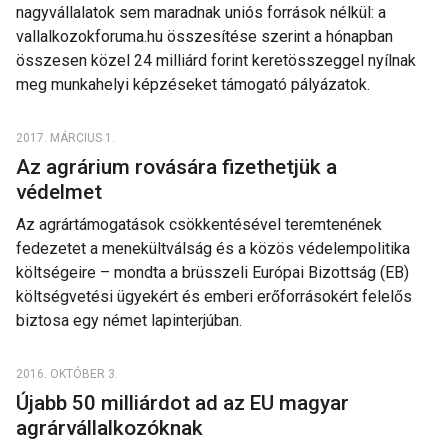
nagyvállalatok sem maradnak uniós források nélkül: a
vallalkozokforuma.hu összesítése szerint a hónapban
összesen közel 24 milliárd forint keretösszeggel nyílnak
meg munkahelyi képzéseket támogató pályázatok.
2017. MÁRCIUS 1.
Az agrárium rovására fizethetjük a
védelmet
Az agrártámogatások csökkentésével teremtenének
fedezetet a menekültválság és a közös védelempolitika
költségeire – mondta a brüsszeli Európai Bizottság (EB)
költségvetési ügyekért és emberi erőforrásokért felelős
biztosa egy német lapinterjúban.
2016. OKTÓBER 3.
Újabb 50 milliárdot ad az EU magyar
agrárvállalkozóknak