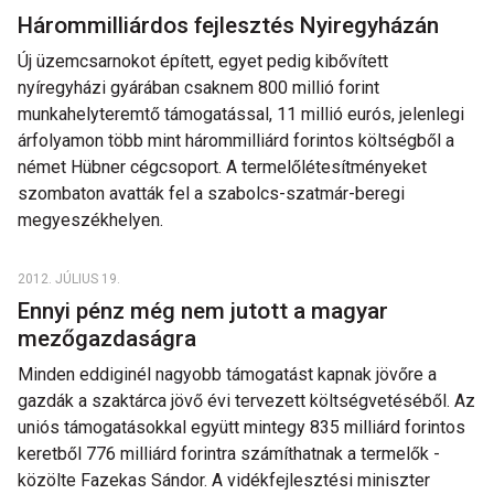
Hárommilliárdos fejlesztés Nyiregyházán
Új üzemcsarnokot épített, egyet pedig kibővített
nyíregyházi gyárában csaknem 800 millió forint
munkahelyteremtő támogatással, 11 millió eurós, jelenlegi
árfolyamon több mint hárommilliárd forintos költségből a
német Hübner cégcsoport. A termelőlétesítményeket
szombaton avatták fel a szabolcs-szatmár-beregi
megyeszékhelyen.
2012. JÚLIUS 19.
Ennyi pénz még nem jutott a magyar
mezőgazdaságra
Minden eddiginél nagyobb támogatást kapnak jövőre a
gazdák a szaktárca jövő évi tervezett költségvetéséből. Az
uniós támogatásokkal együtt mintegy 835 milliárd forintos
keretből 776 milliárd forintra számíthatnak a termelők -
közölte Fazekas Sándor. A vidékfejlesztési miniszter