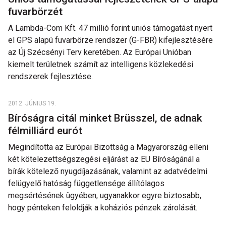
fuvarbörzét
A Lambda-Com Kft. 47 millió forint uniós támogatást nyert
el GPS alapú fuvarbörze rendszer (G-FBR) kifejlesztésére
az Új Szécsényi Terv keretében. Az Európai Unióban
kiemelt területnek számít az intelligens közlekedési
rendszerek fejlesztése.
2012. JÚNIUS 19.
Bíróságra citál minket Brüsszel, de adnak
félmilliárd eurót
Megindította az Európai Bizottság a Magyarország elleni
két kötelezettségszegési eljárást az EU Bíróságánál a
bírák kötelező nyugdíjazásának, valamint az adatvédelmi
felügyelő hatóság függetlensége állítólagos
megsértésének ügyében, ugyanakkor egyre biztosabb,
hogy pénteken feloldják a koháziós pénzek zárolását.