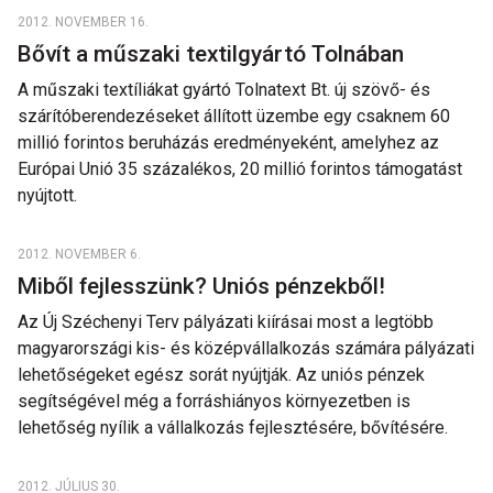
2012. NOVEMBER 16.
Bővít a műszaki textilgyártó Tolnában
A műszaki textíliákat gyártó Tolnatext Bt. új szövő- és
szárítóberendezéseket állított üzembe egy csaknem 60
millió forintos beruházás eredményeként, amelyhez az
Európai Unió 35 százalékos, 20 millió forintos támogatást
nyújtott.
2012. NOVEMBER 6.
Miből fejlesszünk? Uniós pénzekből!
Az Új Széchenyi Terv pályázati kiírásai most a legtöbb
magyarországi kis- és középvállalkozás számára pályázati
lehetőségeket egész sorát nyújtják. Az uniós pénzek
segítségével még a forráshiányos környezetben is
lehetőség nyílik a vállalkozás fejlesztésére, bővítésére.
2012. JÚLIUS 30.