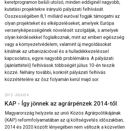
keretprogramon belüli utolsó, minden eddiginél nagyobb,
kutatási projektekre irányuló pályázati felhívását.
Összességében 8,1 milliárd euróval fogják támogatni az
olyan projekteket és elképzeléseket, amelyek Európa
versenyképességének növelését szolgálják, s amelyek
olyan kérdésekkel foglalkoznak, mint az emberi egészség
vagy a környezetvédelem, valamint új megoldásokat
kínálnak az urbanizációval és a hulladékkezeléssel
kapcsolatos, egyre nagyobb problémákra. A pályázati
(ajánlattételi) felhívások többségét július 10-én teszik
közzé. Néhány további, konkrét pályázati felhívás
közzétételére az ősz folyamán kerül majd sor.
2012. JÚLIUS 6.
KAP - Így jönnek az agrárpénzek 2014-től
Magyarország helyzete az unió Közös Agrárpolitikájának
(KAP) reformfolyamatában az új költségvetés időszakban,
2014 és 2020 között lényegében nem változik a közvetlen