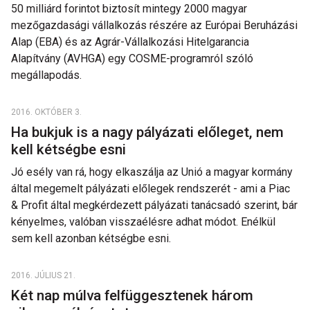
50 milliárd forintot biztosít mintegy 2000 magyar
mezőgazdasági vállalkozás részére az Európai Beruházási
Alap (EBA) és az Agrár-Vállalkozási Hitelgarancia
Alapítvány (AVHGA) egy COSME-programról szóló
megállapodás.
2016. OKTÓBER 3.
Ha bukjuk is a nagy pályázati előleget, nem
kell kétségbe esni
Jó esély van rá, hogy elkaszálja az Unió a magyar kormány
által megemelt pályázati előlegek rendszerét - ami a Piac
& Profit által megkérdezett pályázati tanácsadó szerint, bár
kényelmes, valóban visszaélésre adhat módot. Enélkül
sem kell azonban kétségbe esni.
2016. JÚLIUS 21.
Két nap múlva felfüggesztenek három