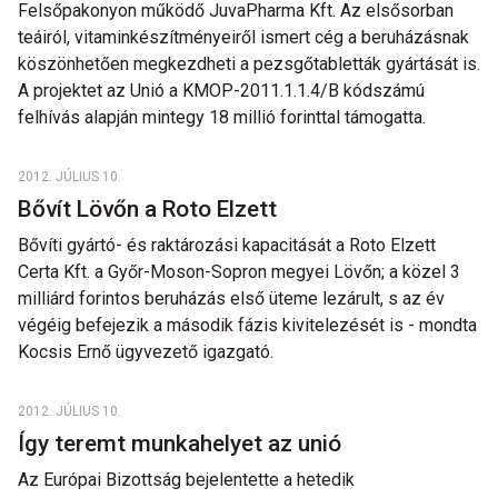
Felsőpakonyon működő JuvaPharma Kft. Az elsősorban
teáiról, vitaminkészítményeiről ismert cég a beruházásnak
köszönhetően megkezdheti a pezsgőtabletták gyártását is.
A projektet az Unió a KMOP-2011.1.1.4/B kódszámú
felhívás alapján mintegy 18 millió forinttal támogatta.
2012. JÚLIUS 10.
Bővít Lövőn a Roto Elzett
Bővíti gyártó- és raktározási kapacitását a Roto Elzett
Certa Kft. a Győr-Moson-Sopron megyei Lövőn; a közel 3
milliárd forintos beruházás első üteme lezárult, s az év
végéig befejezik a második fázis kivitelezését is - mondta
Kocsis Ernő ügyvezető igazgató.
2012. JÚLIUS 10.
Így teremt munkahelyet az unió
Az Európai Bizottság bejelentette a hetedik