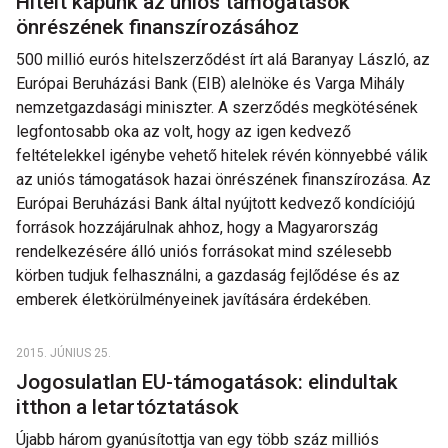
Hitelt kapunk az uniós támogatások
önrészének finanszírozásához
500 millió eurós hitelszerződést írt alá Baranyay László, az
Európai Beruházási Bank (EIB) alelnöke és Varga Mihály
nemzetgazdasági miniszter. A szerződés megkötésének
legfontosabb oka az volt, hogy az igen kedvező
feltételekkel igénybe vehető hitelek révén könnyebbé válik
az uniós támogatások hazai önrészének finanszírozása. Az
Európai Beruházási Bank által nyújtott kedvező kondíciójú
források hozzájárulnak ahhoz, hogy a Magyarország
rendelkezésére álló uniós forrásokat mind szélesebb
körben tudjuk felhasználni, a gazdaság fejlődése és az
emberek életkörülményeinek javítására érdekében.
2015. JÚNIUS 25.
Jogosulatlan EU-támogatások: elindultak
itthon a letartóztatások
Újabb három gyanúsítottja van egy több száz milliós