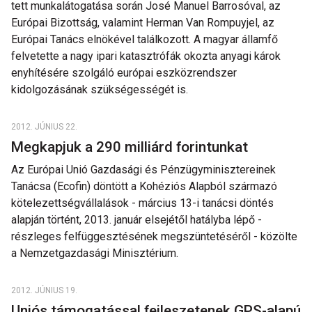
tett munkalátogatása során José Manuel Barrosóval, az
Európai Bizottság, valamint Herman Van Rompuyjel, az
Európai Tanács elnökével találkozott. A magyar államfő
felvetette a nagy ipari katasztrófák okozta anyagi károk
enyhítésére szolgáló európai eszközrendszer
kidolgozásának szükségességét is.
2012. JÚNIUS 22.
Megkapjuk a 290 milliárd forintunkat
Az Európai Unió Gazdasági és Pénzügyminisztereinek
Tanácsa (Ecofin) döntött a Kohéziós Alapból származó
kötelezettségvállalások - március 13-i tanácsi döntés
alapján történt, 2013. január elsejétől hatályba lépő -
részleges felfüggesztésének megszüntetéséről - közölte
a Nemzetgazdasági Minisztérium.
2012. JÚNIUS 19.
Uniós támogatással fejleszetenek GPS-alapú