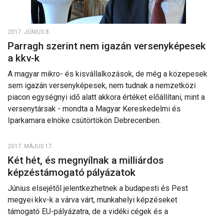
2017. JÚNIUS 8.
Parragh szerint nem igazán versenyképesek
a kkv-k
A magyar mikro- és kisvállalkozások, de még a közepesek
sem igazán versenyképesek, nem tudnak a nemzetközi
piacon egységnyi idő alatt akkora értéket előállítani, mint a
versenytársak - mondta a Magyar Kereskedelmi és
Iparkamara elnöke csütörtökön Debrecenben.
2017. MÁJUS 17.
Két hét, és megnyílnak a milliárdos
képzéstámogató pályázatok
Június elsejétől jelentkezhetnek a budapesti és Pest
megyei kkv-k a várva várt, munkahelyi képzéseket
támogató EU-pályázatra, de a vidéki cégek és a