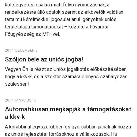
költségvetési csalás miatt folyó nyomozásnak, a
rendelkezésre álló adatok szerint az elkövetők valótlan
tartalmú kérelmekkel jogosulatlanul igényeltek uniós
területalapú támogatásokat – közölte a Fővárosi
Főügyészség az MTI-vel.
2014. DECEMBER 8.
Szóljon bele az uniós jogba!
Vegyen Ön is részt az Uniós jogalkotás előkészítésében,
hogy a kkv-k, és a szektor számára előnyös szabályozás
szülessen!
2014. MÁRCIUS 10.
Automatikusan megkapják a támogatásokat
a kkv-k
A korábbinál egyszerűbben és gyorsabban juthatnak hozzá
az uniós fejlesztési forrásokhoz a vállalkozások. Ha