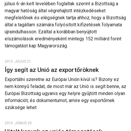
július 6-án kelt levelében foglaltak szerint a Bizottság a
magyar hatóság által végrehajtott intézkedéseket
megfelelőnek és elégségnek tartja ahhoz, hogy a Bizottság
által a tagállam számára folyósított kifizetések folyamata
újraindulhasson. Ezáltal a korábban benyújtott
elszámolások eredményeként mintegy 152 milliárd forint
támogatást kap Magyarország.
2015. JÚLIUS 21.
Így segít az Unió az exportőröknek
Exportálni szeretne az Európai Unión kívül is? Bizony ez
nem könnyű feladat, de most már az Unió is segít benne, az
Európai Bizottság ugyanis egy helyre gyűjtött minden olyan
információt, és dokumentumot, amire egy exportőrnek
szüksége lehet.
2015. JÚNIUS 29.