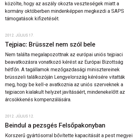
közölte, hogy az aszály okozta veszteségek miatt a
kormány októberben mindenképpen megkezdi a SAPS
támogatások kifizetését.
2012. JÚLIUS 17.
Tejpiac: Brüsszel nem szól bele
Nem találta megalapozottnak az európai uniós tejpiaci
beavatkozásra vonatkozó kérést az Európai Bizottság
hétfőn. A tagállamok mezőgazdasági minisztereinek
brüsszeli találkozóján Lengyelország kérésére vitatták
meg, hogy be kell-e avatkoznia az uniós szerveknek a
tejpiacon kialakult helyzet javításáért, mindenekelőtt az
árcsökkenés kompenzálására.
2012. JÚLIUS 12.
Beindul a pezsgés Felsőpakonyban
Korszerű gyártósorral bővítette kapacitását a pest megyei