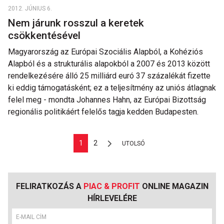
2012. JÚNIUS 6.
Nem járunk rosszul a keretek
csökkentésével
Magyarország az Európai Szociális Alapból, a Kohéziós
Alapból és a strukturális alapokból a 2007 és 2013 között
rendelkezésére álló 25 milliárd euró 37 százalékát fizette
ki eddig támogatásként; ez a teljesítmény az uniós átlagnak
felel meg - mondta Johannes Hahn, az Európai Bizottság
regionális politikáért felelős tagja kedden Budapesten.
1
2
UTOLSÓ
FELIRATKOZÁS A
PIAC & PROFIT
ONLINE MAGAZIN
HÍRLEVELÉRE