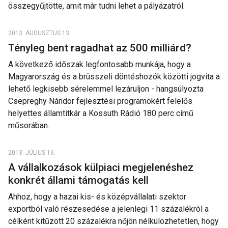
összegyűjtötte, amit már tudni lehet a pályázatról.
2013. AUGUSZTUS 13.
Tényleg bent ragadhat az 500 milliárd?
A következő időszak legfontosabb munkája, hogy a
Magyarország és a brüsszeli döntéshozók közötti jogvita a
lehető legkisebb sérelemmel lezáruljon - hangsúlyozta
Csepreghy Nándor fejlesztési programokért felelős
helyettes államtitkár a Kossuth Rádió 180 perc című
műsorában.
2013. JÚLIUS 16.
A vállalkozások külpiaci megjelenéshez
konkrét állami támogatás kell
Ahhoz, hogy a hazai kis- és középvállalati szektor
exportból való részesedése a jelenlegi 11 százalékról a
célként kitűzött 20 százalékra nőjön nélkülözhetetlen, hogy