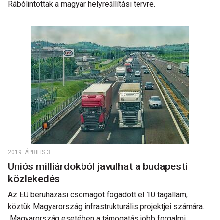
Rábólintottak a magyar helyreállítási tervre.
2019. ÁPRILIS 3.
Uniós milliárdokból javulhat a budapesti
közlekedés
Az EU beruházási csomagot fogadott el 10 tagállam,
köztük Magyarország infrastrukturális projektjei számára.
Magyarország esetében a támogatás jobb forgalmi