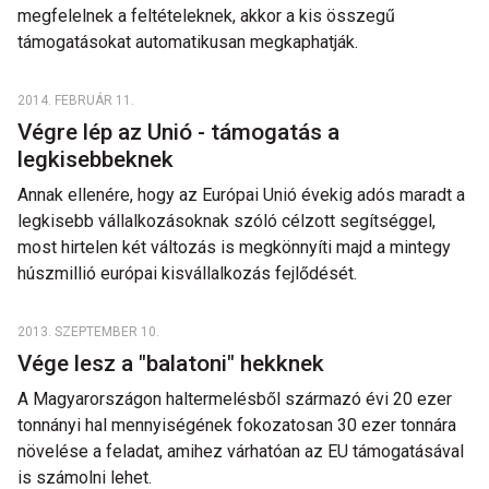
megfelelnek a feltételeknek, akkor a kis összegű
támogatásokat automatikusan megkaphatják.
2014. FEBRUÁR 11.
Végre lép az Unió - támogatás a
legkisebbeknek
Annak ellenére, hogy az Európai Unió évekig adós maradt a
legkisebb vállalkozásoknak szóló célzott segítséggel,
most hirtelen két változás is megkönnyíti majd a mintegy
húszmillió európai kisvállalkozás fejlődését.
2013. SZEPTEMBER 10.
Vége lesz a "balatoni" hekknek
A Magyarországon haltermelésből származó évi 20 ezer
tonnányi hal mennyiségének fokozatosan 30 ezer tonnára
növelése a feladat, amihez várhatóan az EU támogatásával
is számolni lehet.