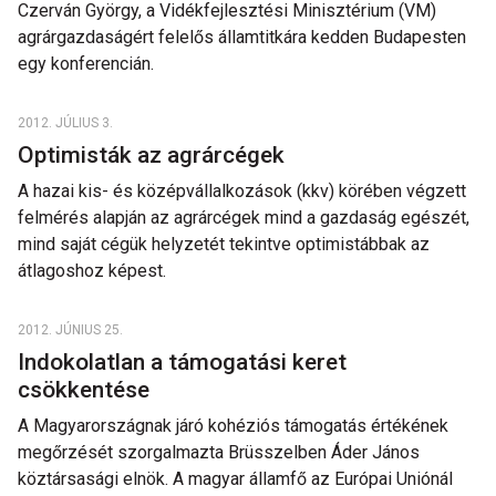
Czerván György, a Vidékfejlesztési Minisztérium (VM)
agrárgazdaságért felelős államtitkára kedden Budapesten
egy konferencián.
2012. JÚLIUS 3.
Optimisták az agrárcégek
A hazai kis- és középvállalkozások (kkv) körében végzett
felmérés alapján az agrárcégek mind a gazdaság egészét,
mind saját cégük helyzetét tekintve optimistábbak az
átlagoshoz képest.
2012. JÚNIUS 25.
Indokolatlan a támogatási keret
csökkentése
A Magyarországnak járó kohéziós támogatás értékének
megőrzését szorgalmazta Brüsszelben Áder János
köztársasági elnök. A magyar államfő az Európai Uniónál