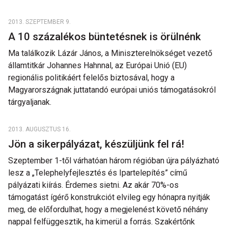
2013. SZEPTEMBER 9.
A 10 százalékos büntetésnek is örülnénk
Ma találkozik Lázár János, a Miniszterelnökséget vezető
államtitkár Johannes Hahnnal, az Európai Unió (EU)
regionális politikáért felelős biztosával, hogy a
Magyarországnak juttatandó európai uniós támogatásokról
tárgyaljanak.
2013. AUGUSZTUS 16.
Jön a sikerpályázat, készüljünk fel rá!
Szeptember 1-től várhatóan három régióban újra pályázható
lesz a „Telephelyfejlesztés és Ipartelepítés” című
pályázati kiírás. Érdemes sietni. Az akár 70%-os
támogatást ígérő konstrukciót elvileg egy hónapra nyitják
meg, de előfordulhat, hogy a megjelenést követő néhány
nappal felfüggesztik, ha kimerül a forrás. Szakértőnk