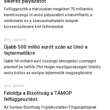
sikeres pályázatot
Felfüggesztik a márciusban megjelent 70 milliárdos
keretösszegű öt uniós pályázatból a baromfitartó, a
sertéstartó és a szarvasmarhatartó telepek
korszerűsítésére kiírt felhívásokat.
2016. JÚLIUS 19.
Újabb 500 millió eurót szán az Unió a
tejtermelőkre
Újabb fél milliárd euró összegű támogatási csomagot
jelentett be hétfőn Phil Hogan mezőgazdaságért felelős
uniós biztos az európai tejtermelők megsegítésére.
2016. JÚLIUS 8.
Feloldja a Bizottság a TÁMOP
felfüggesztést
Az Európai Bizottság Foglalkoztatási Főigazgatójának